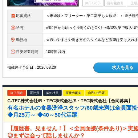
休日120日
賞与複数月
上場
応募資格
給与
勤務地
目安残業時間
10時間以内
求人を見る
掲載終了予定日：
2026.08.20
終了間近
正社員
契約社員
面接情報有
自己PR不要
C-TEC株式会社/B・TEC株式会社/S・TEC株式会社【合同募集】
有名ホテルの食器洗浄スタッフ/60歳未満は全員面
◆月25万～ ◆40～50代活躍
【履歴書、見ません！】＜全員面接(条件あり)＞実施
◎まずは会って話しませんか？