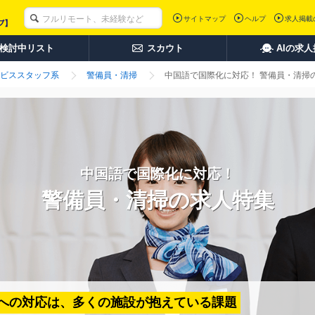
サイトマップ
ヘルプ
求人掲載
検討中リスト
スカウト
AIの求
ビススタッフ系
警備員・清掃
中国語で国際化に対応！ 警備員・清掃
中国語で国際化に対応！
警備員・清掃の求人特集
への対応は、多くの施設が抱えている課題