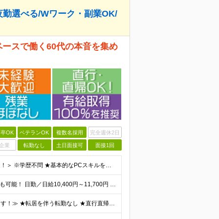
夜勤選べる/Wワーク・副業OK/
ペースで働く60代の本音を集め
卒OK
ベテランOK
複数名採用
完全週休2日
企業
転勤なし
土日面接可
面接1回
＜未経験・定年退職後の方・ブランクがある方も大歓迎！＞ ※学歴不問 ★基本的なPCスキルをお持ちの方は歓迎します！ ★コミュニケーションが得意でない方でも大丈夫！ ★専門知識は不要、丁寧に指導しま
⭐︎週1日からゆっくり働くのもOK！ ⭐︎希望次第で収入UPも可能！ 日勤／日給10,400円～11,700円 当務（当直）／日給21,450円～24,700円 長夜勤／日給13,650円～15,2
≪通いやすさや働き方のスタイルなど希望は受け入れます！≫ ★転居を伴う転勤なし ★直行直帰が基本 ★駅チカ・オープニング案件も多数 ・希望に応じて東京都内近郊、ほか神奈川・千葉・埼玉も含め、配属先を