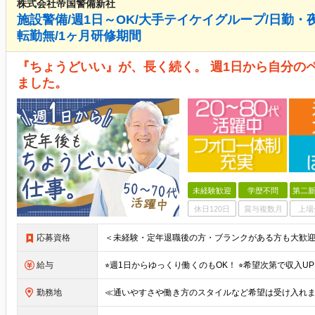
株式会社帝国警備新社
施設警備/週1日～OK/大手テイケイグループ/日勤・
転勤無/1ヶ月研修期間
『ちょうどいい』が、長く続く。 週1日から自分の
ました。
未経験歓迎
学歴不問
第二新
休日120日
賞与複数月
上場
応募資格
給与
勤務地