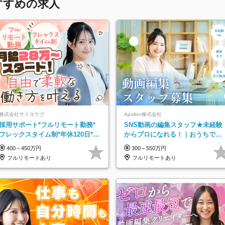
すすめの求人
株式会社サイヨウブ
Apollon株式会社
採用サポート*フルリモート勤務*
SNS動画の編集スタッフ★未経験
フレックスタイム制*年休120日*土
からプロになれる！｜おうちで働
日祝休み*残業ほぼなし*育児中社
くフルリモート｜残業ゼロで18時
400～450万円
300～550万円
員8割以上
退勤◎
フルリモートあり
フルリモートあり