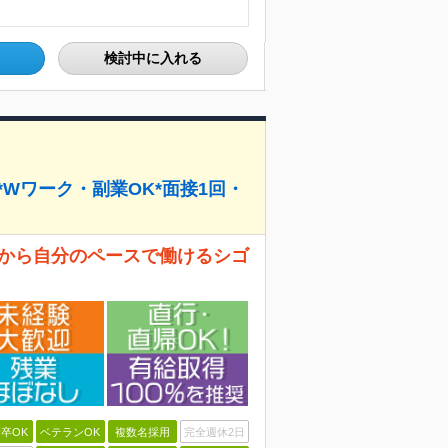
検討中に入れる
*Wワーク・副業OK*面接1回・
日から自分のペースで働けるシゴ
卒OK
ベテランOK
複数名採用
完全週休2日