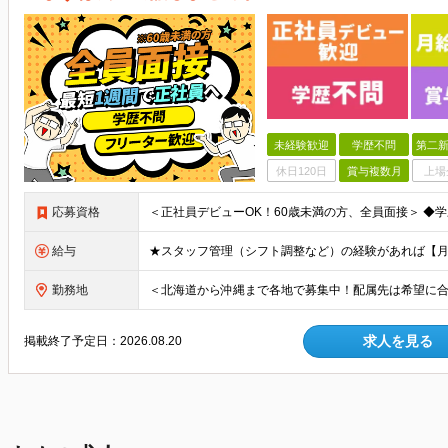
未経験歓迎
学歴不問
第二新
休日120日
賞与複数月
上場
応募資格
給与
勤務地
求人を見る
掲載終了予定日：
2026.08.20