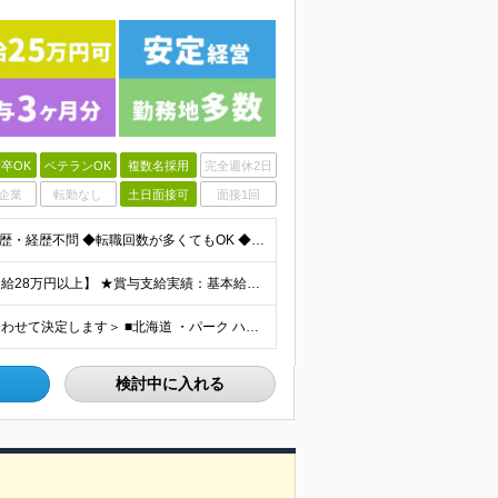
卒OK
ベテランOK
複数名採用
完全週休2日
企業
転勤なし
土日面接可
面接1回
＜正社員デビューOK！60歳未満の方、全員面接＞ ◆学歴・経歴不問 ◆転職回数が多くてもOK ◆未経験／第二新卒OK ◆ブランクありOK ◆60歳未満の方（※定年年齢を上限として募集するため） ☆普
★スタッフ管理（シフト調整など）の経験があれば【月給28万円以上】 ★賞与支給実績：基本給の2ヶ月分～3ヶ月分 ＝＝ライフスタイルに合わせて働き方を選べます＝＝ ■正社員 ＜未経験者＞月給25万円(
＜北海道から沖縄まで各地で募集中！配属先は希望に合わせて決定します＞ ■北海道 ・パーク ハイアット ニセコ HANAZONO ★住み込み可 北海道虻田郡倶知安町字岩尾別328-47 ・インターコン
検討中に入れる