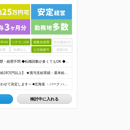
卒OK
ベテランOK
複数名採用
完全週休2日
企業
転勤なし
土日面接可
面接1回
＜正社員デビューOK！60歳未満の方、全員面接＞ ◆学歴・経歴不問 ◆転職回数が多くてもOK ◆未経験／第二新卒OK ◆ブランクありOK ◆60歳未満の方（※定年年齢を上限として募集するため） ☆普
★スタッフ管理（シフト調整など）の経験があれば【月給28万円以上】 ★賞与支給実績：基本給の2ヶ月分～3ヶ月分 ＝＝ライフスタイルに合わせて働き方を選べます＝＝ ■正社員 ＜未経験者＞月給25万円～
＜北海道から沖縄まで各地で募集中！配属先は希望に合わせて決定します＞ ■北海道 ・パーク ハイアット ニセコ HANAZONO ★住み込み可 北海道虻田郡倶知安町字岩尾別328-47 ■東京都 ・
検討中に入れる