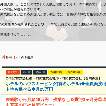
外国人数は、ここ10年で2千万人以上増加しており、昨年初めて3千万
化への対応が迫られています。
型商業施設など訪れる外国人が多い施設では、警備や清掃など接客以外
ザの発給条件が緩和されたことや、LCCで以前より安価に渡航が可能に
で歓迎されるでしょう。
4
1～4
件中
件を表示
終了間近
正社員
契約社員
面接情報有
自己PR不要
C-TEC株式会社/B・TEC株式会社/S・TEC株式会社【合同募集】
ホテルのハウスキーピング(有名ホテル)◆全員面接(
ト地も選べる◆月25万円
未経験から月給25万円！残業なし＆賞与3ヶ月分◎
も充実の正社員デビュー♪