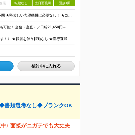
企業
転勤なし
土日面接可
面接1回
＜未経験・フリーター・第二新卒も大歓迎！＞ ※学歴不問 ★堅苦しい志望動機は必要なし！ ★コミュ力に自信がなくてもOK！ ★特別な資格や専門知識は必要ありません！ 【こんな想いをお持ちの方はぜひ
⭐︎週1日からゆっくり働くのもOK！ ⭐︎希望次第で収入UPも可能！ 当務（当直）／日給21,450円～24,700円 長夜勤／日給13,650円～15,275円 ※支給方法※ 15日締め、25日
≪通いやすさや働き方のスタイルなど希望は受け入れます！》 ★転居を伴う転勤なし ★直行直帰が基本 ★駅チカ・オープニング案件も多数 ・希望に応じて東京都内近郊、ほか神奈川・千葉・埼玉も含め、配属先を
検討中に入れる
接◆書類選考なし◆ブランクOK
中♪ 面接がニガテでも大丈夫