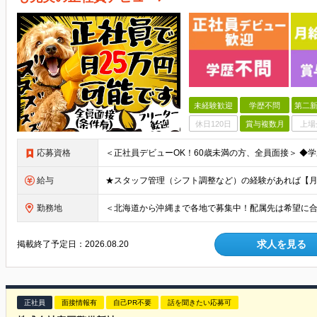
未経験歓迎
学歴不問
第二新
休日120日
賞与複数月
上場
応募資格
給与
勤務地
求人を見る
掲載終了予定日：
2026.08.20
正社員
面接情報有
自己PR不要
話を聞きたい応募可