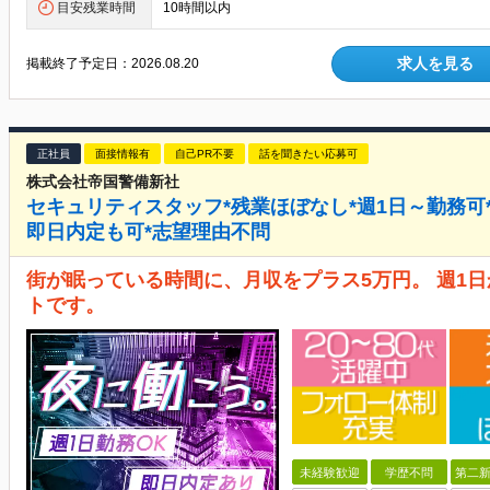
目安残業時間
10時間以内
求人を見る
掲載終了予定日：
2026.08.20
正社員
面接情報有
自己PR不要
話を聞きたい応募可
株式会社帝国警備新社
セキュリティスタッフ*残業ほぼなし*週1日～勤務可
即日内定も可*志望理由不問
街が眠っている時間に、月収をプラス5万円。 週1
トです。
未経験歓迎
学歴不問
第二新