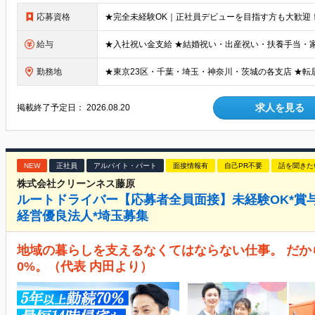
応募資格
給与
勤務地
求人を見る
掲載終了予定日：
2026.08.20
NEW
正社員
アルバイト・パート
面接情報有
自己PR不要
話を聞きた
株式会社クリーンネス藤原
ルートドライバー【応募者全員面接】未経験OK*賞与年
経営優良法人*埼玉募集
地域の暮らしを支えるなくてはならない仕事。 だか
0%。（代表 内田より）