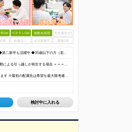
卒OK
ベテランOK
複数名採用
完全週休2日
企業
転勤なし
土日面接可
面接1回
◆未経験歓迎！活躍のフィールドは全国！ ◆学歴不問 ◆第二新卒も活躍中 ◆35歳以下の方（若年層の長期キャリア形成を図るため）
★家賃を8割補助！（限度額は地域により異なる） ※転勤による引っ越しが発生する場合 ＝＝＝＝＝＝＝＝＝＝＝＝＝＝＝＝＝＝＝＝＝＝＝ 例えば、家賃7.5万円なら6万円は会社で負担。 あなたが支払うのは、
全国エリアの「カメラのキタムラ」各店舗へ配属となります ※最初の配属先は希望を最大限考慮した上で決定します ▼詳しい勤務地住所は下記URLをご確認ください。 https://sss.kitamur
検討中に入れる