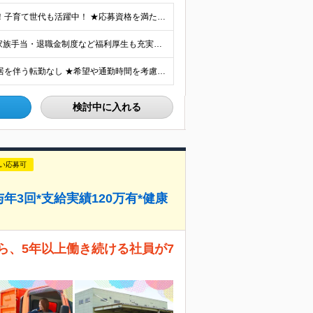
★完全未経験OK｜正社員デビューを目指す方も大歓迎！子育て世代も活躍中！ ★応募資格を満たす方は全員面接いたします！（面接1回） ■学歴不問 ■普通免許をお持ちの方（AT限定可） ■40歳以下の方（
★入社祝い金支給 ★結婚祝い・出産祝い・扶養手当・家族手当・退職金制度など福利厚生も充実しています！ 月給19.2万円～21.4万円＋賞与年2回 ※研修期間2ヶ月：月給額から-1.2万円の支給にな
★東京23区・千葉・埼玉・神奈川・茨城の各支店 ★転居を伴う転勤なし ★希望や通勤時間を考慮して決定します ★U・Iターン歓迎！ ▼東京都 ・板橋支店 東京都板橋区東坂下 ・新砂支店 東京都江東区
検討中に入れる
い応募可
3回*支給実績120万有*健康
ら、5年以上働き続ける社員が7