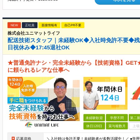
NEW
正社員
面接情報有
自己PR不要
株式会社ユニマットライフ
配送技術スタッフ｜未経験OK◆入社時免許不要◆残
日祝休み◆17:45退社OK
★普通免許ナシ・完全未経験から【技術資格】GET★
に頼られるレアな仕事へ
未経験歓迎
学歴不問
第二新
休日120日
賞与複数月
上場
応募資格