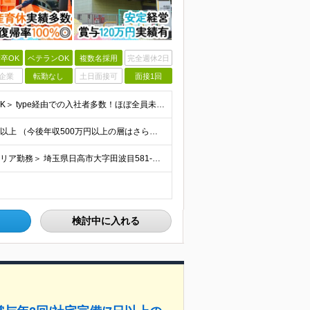
卒OK
ベテランOK
複数名採用
完全週休2日
企業
転勤なし
土日面接可
面接1回
＜40代からの未経験スタートも歓迎！フリーターでもOK＞ type経由での入社者多数！ほぼ全員未経験スタートです◎ ★自己PR＆志望理由必要ナシ ★応募者全員面接 ★未経験OK ★社会人経験初めても
★賞与120万円実績あり ★2人に1人以上が年収500万円以上 （今後年収500万円以上の層はさらに増える予定。年収500万円以下は多くが直近入社者） ★賞与支給実績120万円あり ★免許取得にかかる
＜ひだかで働こう♪車・バイク・自転車通勤OK！埼玉エリア勤務＞ 埼玉県日高市大字田波目581-3（日高市役所の近く） └転勤なし！ └通勤費上限3万円まで支給 └駐車場完備 【社員の方のお住まい先】
検討中に入れる