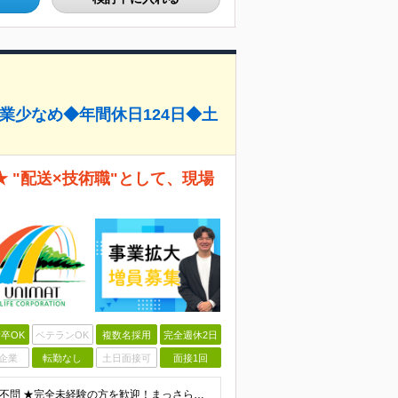
業少なめ◆年間休日124日◆土
 "配送×技術職"として、現場
卒OK
ベテランOK
複数名採用
完全週休2日
企業
転勤なし
土日面接可
面接1回
＼入社時は免許不要！未経験者が多数活躍中！／ ●学歴不問 ★完全未経験の方を歓迎！まっさらなあなたを待っています！ ～こんな方にピッタリ～ ・人に喜ばれることが好きな方 ・適度に体を動かしつつ、専門