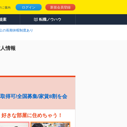
ログイン
新規会員登録
のご案内
人提案
転職ノウハウ
以上の長期休暇制度あり
求人情報
休取得可/全国募集/家賃8割を会
、好きな部屋に住めちゃう！