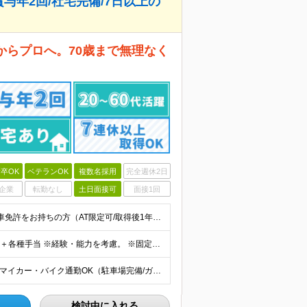
賞与年2回/社宅完備/7日以上の
からプロへ。70歳まで無理なく
卒OK
ベテランOK
複数名採用
完全週休2日
企業
転勤なし
土日面接可
面接1回
＊年齢・職歴不問！ ＊人柄重視の採用です ◆普通自動車免許をお持ちの方（AT限定可/取得後1年以上） ※大型二種免許の取得費用は全額会社で負担します！ ◆学歴不問 ★こんな方を大歓迎！ ・運転が好
＊平均年収550万円 ◆月給28万円〜45万円＋賞与年2回＋各種手当 ※経験・能力を考慮。 ※固定残業代を含む（60時間分/7.9万〜8.5万円含む・超過別途支給） ※試用期間3ヶ月あり（給与は千葉
＊「大井競馬場前駅」・「5号バース前」バス停すぐ ＊マイカー・バイク通勤OK（駐車場完備/ガソリン代支給） 【東京営業所】 東京都品川区八潮2-8-9 【本社営業所】 千葉県佐倉市城内町247-1
検討中に入れる