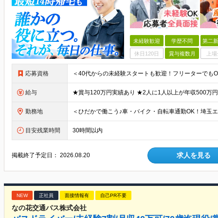
未経験歓迎
学歴不問
第二新
休日120日
賞与複数月
上場
応募資格
給与
勤務地
目安残業時間
30時間以内
求人を見る
掲載終了予定日：
2026.08.20
NEW
正社員
面接情報有
自己PR不要
なの花交通バス株式会社