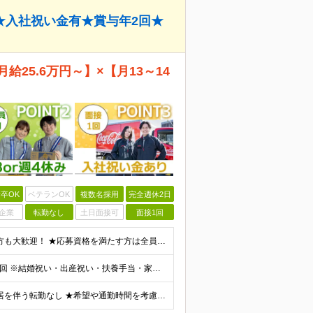
～★入社祝い金有★賞与年2回★
25.6万円～】×【月13～14
卒OK
ベテランOK
複数名採用
完全週休2日
企業
転勤なし
土日面接可
面接1回
★完全未経験OK！第二新卒・正社員デビューを目指す方も大歓迎！ ★応募資格を満たす方は全員面接いたします！（面接1回） ■学歴不問 ■普通免許をお持ちの方（AT限定可） ■34歳以下の方（若年層の長
★入社祝い金支給！ 月給25.6万円～33.1万円＋賞与年2回 ※結婚祝い・出産祝い・扶養手当・家族手当・退職金制度など福利厚生も充実しています！ ※研修期間2ヶ月：月給額から-1.6万円の支給に
★東京23区・千葉・埼玉・神奈川・茨城の各支店 ★転居を伴う転勤なし ★希望や通勤時間を考慮して決定します ★U・Iターン歓迎！ ▼東京都 ・板橋支店 東京都板橋区東坂下 ・新砂支店 東京都江東区