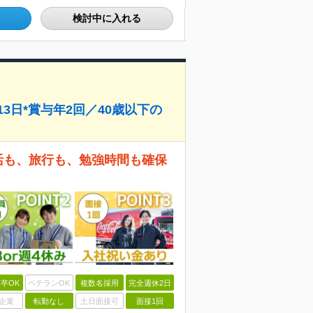
検討中に入れる
3日*賞与年2回／40歳以下の
し活も、旅行も、勉強時間も確保
卒OK
ベテランOK
複数名採用
完全週休2日
企業
転勤なし
土日面接可
面接1回