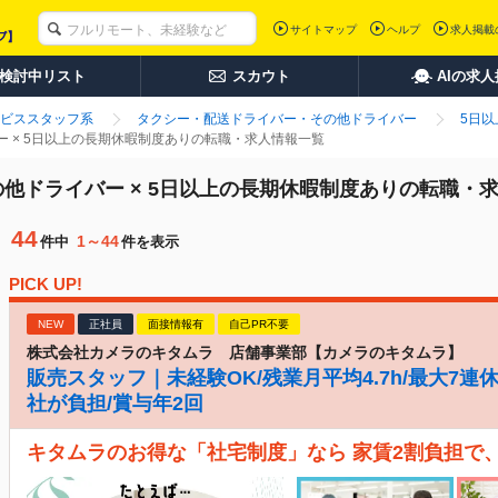
サイトマップ
ヘルプ
求人掲載
検討中リスト
スカウト
AIの求
ビススタッフ系
タクシー・配送ドライバー・その他ドライバー
5日
 × 5日以上の長期休暇制度ありの転職・求人情報一覧
他ドライバー × 5日以上の長期休暇制度ありの転職・
44
1～44
件中
件を表示
PICK UP!
NEW
正社員
面接情報有
自己PR不要
株式会社カメラのキタムラ 店舗事業部【カメラのキタムラ】
販売スタッフ｜未経験OK/残業月平均4.7h/最大7連
社が負担/賞与年2回
キタムラのお得な「社宅制度」なら 家賃2割負担で