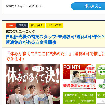
求人を見る
掲載終了予定日：
2026.08.20
NEW
正社員
面接情報有
自己PR不要
株式会社ユーニック
自動販売機の補充スタッフ*未経験可*週休4日*年休21
普通免許がある方全員面接
「休みが多くて”ここに”決めた！」 週休4日で推
できます♪
未経験歓迎
学歴不問
第二新
休日120日
賞与複数月
上場