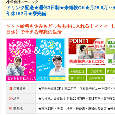
株式会社ユーニック
ドリンク配送★週休3日制★未経験OK★月25.6万
年休162日★寮完備
＞＞＞給料も休みもどっちも手に入れる！＜＜＜ 【月給
日休】で叶える理想の生活
未経験歓迎
学歴不問
第二新
休日120日
賞与複数月
上場
応募資格
給与
勤務地