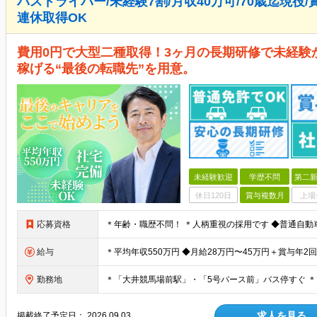
バスドライバー/未経験7割/月収40万可/70歳迄現役/
連休取得OK
費用0円で大型二種取得！3ヶ月の長期研修で未経験
稼げる“最後の転職先”を用意。
未経験歓迎
学歴不問
第二新
休日120日
賞与複数月
上場
応募資格
給与
勤務地
求人を見る
掲載終了予定日：
2026.09.03