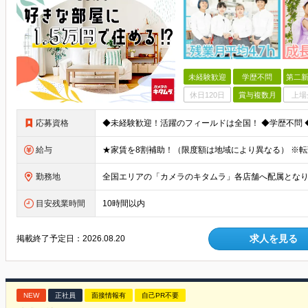
未経験歓迎
学歴不問
第二新
休日120日
賞与複数月
上場
応募資格
給与
勤務地
目安残業時間
10時間以内
求人を見る
掲載終了予定日：
2026.08.20
NEW
正社員
面接情報有
自己PR不要