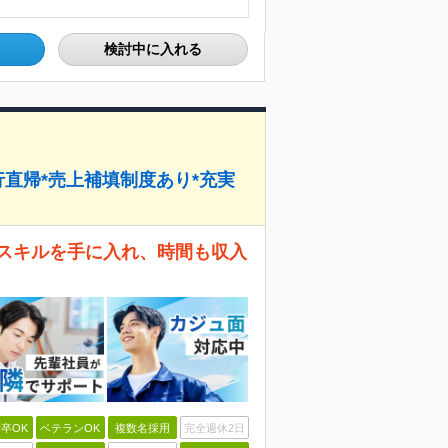
検討中に入れる
行直帰*売上補填制度あり*充実
いスキルを手に入れ、時間も収入
卒OK
ベテランOK
複数名採用
完全週休2日