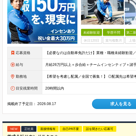
未経験歓迎
学歴不問
第二新
休日120日
賞与複数月
上場
応募資格
給与
勤務地
目安残業時間
20時間以内
求人を見る
掲載終了予定日：
2026.08.17
NEW
正社員
面接情報有
自己PR不要
話を聞きたい応募可