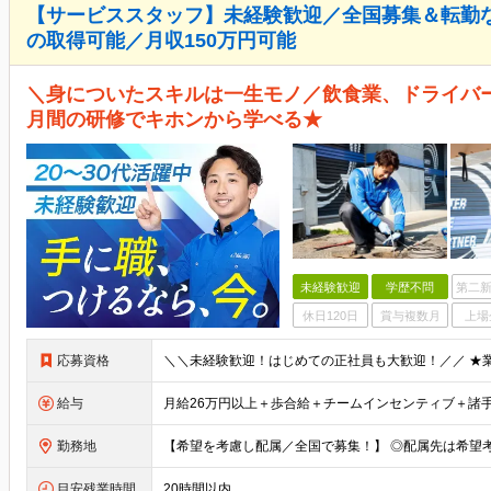
【サービススタッフ】未経験歓迎／全国募集＆転勤
の取得可能／月収150万円可能
＼身についたスキルは一生モノ／飲食業、ドライバー
月間の研修でキホンから学べる★
未経験歓迎
学歴不問
第二新
休日120日
賞与複数月
上場
応募資格
給与
勤務地
目安残業時間
20時間以内