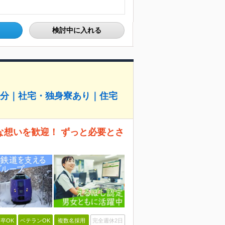
検討中に入れる
月分｜社宅・独身寮あり｜住宅
な想いを歓迎！ ずっと必要とさ
卒OK
ベテランOK
複数名採用
完全週休2日