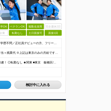
卒OK
ベテランOK
複数名採用
完全週休2日
企業
転勤なし
土日面接可
面接1回
【必要なのは自動車免許だけ】業種・職種未経験歓迎／学歴不問／正社員デビューの方、フリーターの方もOK！ ＜応募条件＞ ■普通自動車免許（AT限定可） ＊1人1台、社用車を貸与します。 ＊「運転に自信
月給26万円以上＋歩合給＋チームインセンティブ＋諸手当＋残業代 ※上記は東京のみの月給です。 ┗その他エリアは、月給22万円以上となります。 ※経験・スキルを考慮の上、弊社規程により優遇いたします。
【希望を考慮し配属／全国で募集！】 ◎配属先は希望考慮！ ◎転勤なし ★関東 ■東京 板橋区/世⽥⾕区/練⾺区/⾜⽴区/⼤⽥区/江⼾川区/多摩市 ■千葉 千葉市/船橋市/柏市 ■神奈川 横浜市/厚⽊
検討中に入れる