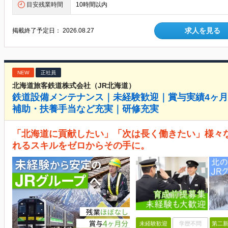
目安残業時間
10時間以内
求人を見る
掲載終了予定日：
2026.08.27
NEW
正社員
北海道旅客鉄道株式会社（JR北海道）
鉄道設備メンテナンス｜未経験歓迎｜賞与実績4ヶ
補助・扶養手当など充実｜研修充実
「北海道に貢献したい」「次は長く働きたい」様々
れるスキルをゼロからその手に。
未経験歓迎
学歴不問
第二新