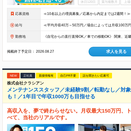
休日120日
賞与複数月
上場
応募資格
給与
勤務地
求人を見る
掲載終了予定日：
2026.08.27
NEW
正社員
面接情報有
自己PR不要
話を聞きたい応募可
株式会社クラシアン
メンテナンススタッフ／未経験9割／転勤なし／対
も！／1年目で年収1000万も目指せる
高収入を、夢で終わらせない。月収最大150万円、トッ
べて、当社のリアルです。