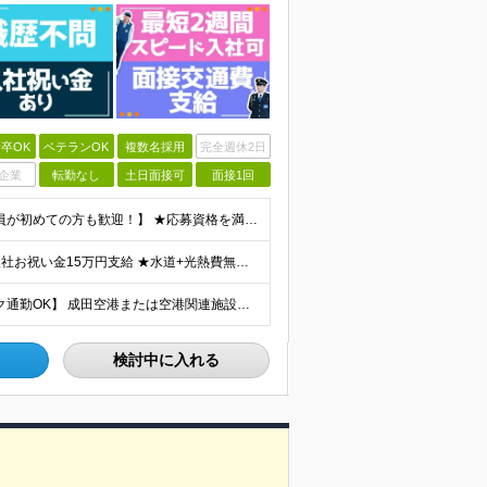
卒OK
ベテランOK
複数名採用
完全週休2日
企業
転勤なし
土日面接可
面接1回
【未経験OK｜ブランクがある方・第二新卒の方・正社員が初めての方も歓迎！】 ★応募資格を満たす方は面接確約！ ★20代・30代の若手スタッフも多数活躍中！ ◎58歳以下の方（長期のキャリア形成を図る
★想定月収31.4万円～＋賞与年2回（59万円以上） ★入社お祝い金15万円支給 ★水道+光熱費無料の家賃がリーズナブルな社員寮(単身寮)あり！ ★住宅手当&家族手当あり 月給24万5000円以上(
【転勤なし｜月2.5万円の単身寮完備｜マイカー・バイク通勤OK】 成田空港または空港関連施設での勤務となります。 お住まいや希望を考慮し、千葉市美浜区・四街道市への配属となる場合もあります。 【本社
検討中に入れる