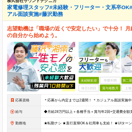
株式会社サウンドテクニカ
家電修理スタッフ#未経験・フリーター・文系卒OK#
アル面談実施#藤沢勤務
志望動機は「職場の近くで安定したい」で十分！ 月
の自分から始めよう。
未経験歓迎
学歴不問
第二新
休日120日
賞与複数月
上場
応募資格
給与
勤務地