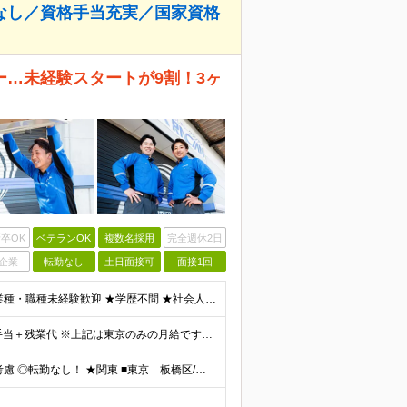
なし／資格手当充実／国家資格
…未経験スタートが9割！3ヶ
卒OK
ベテランOK
複数名採用
完全週休2日
企業
転勤なし
土日面接可
面接1回
＼＼未経験歓迎！はじめての正社員も大歓迎！／／ ★業種・職種未経験歓迎 ★学歴不問 ★社会人デビュー・フリーターOK ＜応募条件＞ ■普通自動車免許（AT限定可） ＊1人1台、社用車を貸与します。
月給26万円以上＋歩合給＋チームインセンティブ＋諸手当＋残業代 ※上記は東京のみの月給です。 ┗その他エリアは、月給22万円以上となります。 ※経験・スキルを考慮の上、弊社規程により優遇いたします。
【希望を考慮し配属／全国で募集！】 ◎配属先は希望考慮 ◎転勤なし！ ★関東 ■東京 板橋区/世⽥⾕区/練⾺区/⾜⽴区/⼤⽥区/江⼾川区/多摩市 ■千葉 千葉市/船橋市/柏市 ■神奈川 横浜市/厚⽊