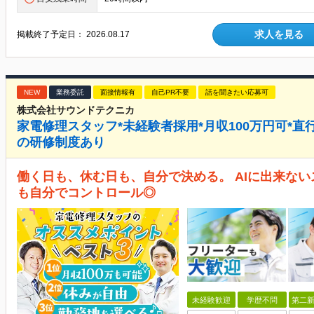
求人を見る
掲載終了予定日：
2026.08.17
NEW
業務委託
面接情報有
自己PR不要
話を聞きたい応募可
株式会社サウンドテクニカ
家電修理スタッフ*未経験者採用*月収100万円可*直
の研修制度あり
働く日も、休む日も、自分で決める。 AIに出来な
も自分でコントロール◎
未経験歓迎
学歴不問
第二新