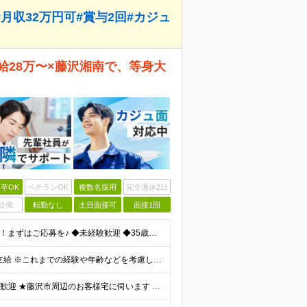
月収32万円可#賞与2回#カジュ
給28万〜×藤沢湘南で、等身大
卒OK
ベテランOK
複数名採用
完全週休2日
企業
転勤なし
土日面接可
面接1回
＊応募から内定までは2週間！ ＊カジュアル面談実施中！まずはご応募を♪ ◆未経験歓迎 ◆35歳までの方【若年層の長期キャリア形成を図るため】 ◆高卒以上／文系出身や第二新卒の方も大歓迎！ ◆普通自動
◆月給28万円以上＋各種手当＋賞与年2回+交通費全額支給 ※これまでの経験や年齢などを考慮した上で、当社規定に応じて決定します。 ※上記金額には固定残業代（固定残業代20時間分・35,300円以上含む
★転勤ナシ ★直行直帰OK＆社用車も支給！ ★UIターン歓迎 ★藤沢市周辺のお客様宅に伺います 【本社】神奈川県藤沢市石川1-1-14 (変更の範囲)上記を除く当社関連勤務地