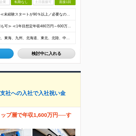
企業
転勤なし
土日面接可
面接1回
≪10名以上の増員募集／応募から内定までは2週間！≫ ≪未経験スタートが90％以上／必要なのは自動車免許のみ≫ ★20～40代を中心に幅広い世代の方が活躍中！ ■学歴不問 ■未経験OK ■普通自動車免
≪平均月収40万～50万円／場合によっては月収100万円も可≫ ≪1年目想定年収480万円～600万円！≫ ◆完全出来高制 ※開業後、5ヶ月間は売上補填制度あり（売上額による） ◎技術研修期間(2ヶ
《自宅からの直行直帰OK／車での移動OK》 関東、近畿、東海、九州、北海道、東北、北陸、中国の各エリア ★希望地域を優先します ・南関東エリア(神奈川/東京/埼玉/千葉) ・近畿エリア(大阪/兵庫/
検討中に入れる
象支社への入社で入社祝い金
プ層で年収1,600万円──す