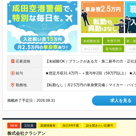
未経験歓迎
学歴不問
第二新
休日120日
賞与複数月
上場
応募資格
給与
勤務地
求人を見る
掲載終了予定日：
2026.08.31
NEW
正社員
面接情報有
自己PR不要
話を聞きたい応募可
株式会社クラシアン