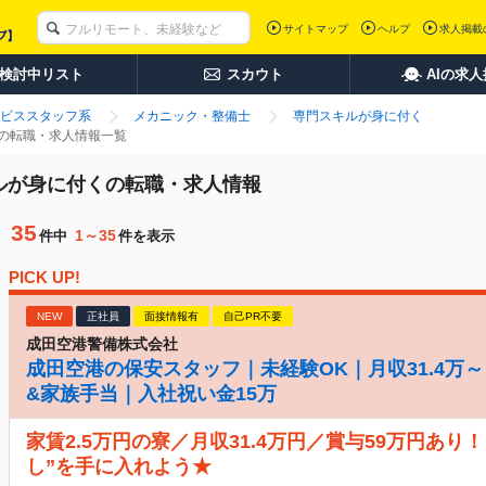
サイトマップ
ヘルプ
求人掲載
検討中リスト
スカウト
AIの求
ビススタッフ系
メカニック・整備士
専門スキルが身に付く
くの転職・求人情報一覧
キルが身に付くの転職・求人情報
35
1～35
件中
件を表示
PICK UP!
NEW
正社員
面接情報有
自己PR不要
成田空港警備株式会社
成田空港の保安スタッフ｜未経験OK｜月収31.4万～
&家族手当｜入社祝い金15万
家賃2.5万円の寮／月収31.4万円／賞与59万円あり
し”を手に入れよう★