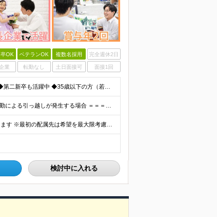
卒OK
ベテランOK
複数名採用
完全週休2日
企業
転勤なし
土日面接可
面接1回
◆未経験歓迎！活躍のフィールドは全国！ ◆学歴不問 ◆第二新卒も活躍中 ◆35歳以下の方（若年層の長期キャリア形成を図るため）
★家賃を8割補助！（限度額は地域により異なる） ※転勤による引っ越しが発生する場合 ＝＝＝＝＝＝＝＝＝＝＝＝＝＝＝＝＝＝＝＝＝＝＝ 例えば、家賃7.5万円なら6万円は会社で負担。 あなたが支払うのは、
全国エリアの「カメラのキタムラ」各店舗へ配属となります ※最初の配属先は希望を最大限考慮した上で決定します ▼詳しい勤務地住所は下記URLをご確認ください。 https://sss.kitamur
検討中に入れる