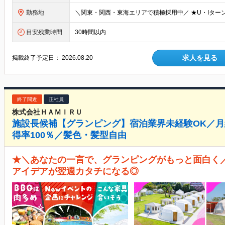
勤務地
目安残業時間
30時間以内
求人を見る
掲載終了予定日：
2026.08.20
終了間近
正社員
株式会社ＨＡＭＩＲＵ
施設長候補【グランピング】宿泊業界未経験OK／月
得率100％／髪色・髪型自由
★＼あなたの一言で、グランピングがもっと面白く
アイデアが翌週カタチになる◎