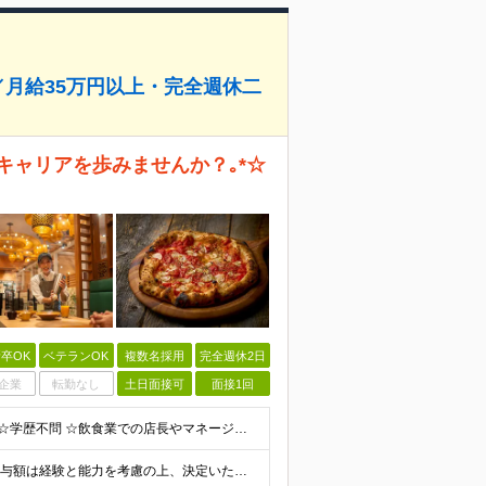
／月給35万円以上・完全週休二
キャリアを歩みませんか？｡*☆
卒OK
ベテランOK
複数名採用
完全週休2日
企業
転勤なし
土日面接可
面接1回
お客様の喜ぶ顔を見たい方は歓迎します！ <必須条件> ☆学歴不問 ☆飲食業での店長やマネージメント経験をお持ちの方（業種・年数不問） <歓迎条件> ☆何らかの業種での店長・マネージャーの経験 ☆て
【店長スタート】 ■月給35万円～(固定残業代含む) ※給与額は経験と能力を考慮の上、決定いたします。 ※固定残業代は、時間外労働の有無に関わらず19時間分を、月42,200円支給 ※上記を超える時