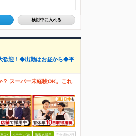
検討中に入れる
大歓迎！◆出勤はお昼から◆平
？ スーパー未経験OK。これ
卒OK
ベテランOK
複数名採用
完全週休2日