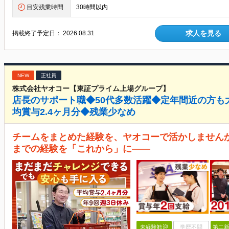
目安残業時間
30時間以内
求人を見る
掲載終了予定日：
2026.08.31
NEW
正社員
株式会社ヤオコー【東証プライム上場グループ】
店長のサポート職◆50代多数活躍◆定年間近の方も
均賞与2.4ヶ月分◆残業少なめ
チームをまとめた経験を、ヤオコーで活かしませんか
までの経験を「これから」に――
未経験歓迎
学歴不問
第二新