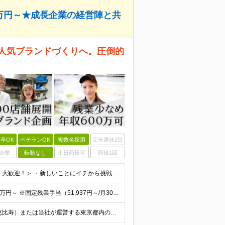
5万円～★成長企業の経営陣と共
ら人気ブランドづくりへ。圧倒的
卒OK
ベテランOK
複数名採用
完全週休2日
企業
転勤なし
土日面接可
面接1回
【学歴・業界経験は不問！未経験大歓迎】 ＜こんな方、大歓迎！＞ ・新しいことにイチから挑戦し、ワクワクする熱量を味わいたい方 ・毎日同じことの繰り返しから抜け出したい方 ・新しいブランドづくりに興味
■業界経験・販売やサービス業の経験がない方 月給29.5万円～ ※固定残業手当（51,937円～/月30時間分）、固定深夜割増手当（3,463円～月10時間分） ■外食業界で店長・副店長等の経験をお
【転居を伴う転勤なし／U・Iターン支援あり】 本社（恵比寿）または当社が運営する東京都内の直営店舗での勤務 ※配属先は経験・希望・プロジェクト内容を踏まえて決定します。 ★社宅・引越支援制度あり（