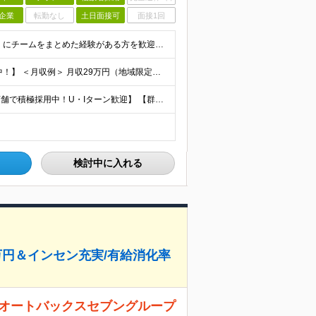
企業
転勤なし
土日面接可
面接1回
◆人との関わりを重視したお仕事の経験がある方 とくにチームをまとめた経験がある方を歓迎します ┗例えば… □スーパーマーケット・ホームセンター・ドラッグストアなどの 小売業でチームをまと
【賞与平均2.4ケ月分│決算賞与も20年以上連続で支給中！】 ＜月収例＞ 月収29万円（地域限定正社員／残業代・各種手当含む） 月収26万円（契約社員／残業代・各種手当含む） ◆月給：月給258,
【埼玉、千葉、群馬、東京、神奈川、茨城、栃木の各店舗で積極採用中！U・Iターン歓迎】 【群馬県】 安中/伊勢崎/太田/桐生/高崎/館林/富岡/ 中之条/藤岡/前橋 【茨城県】 古河/取手/竜ヶ崎
検討中に入れる
0万円＆インセン充実/有給消化率
手オートバックスセブングループ