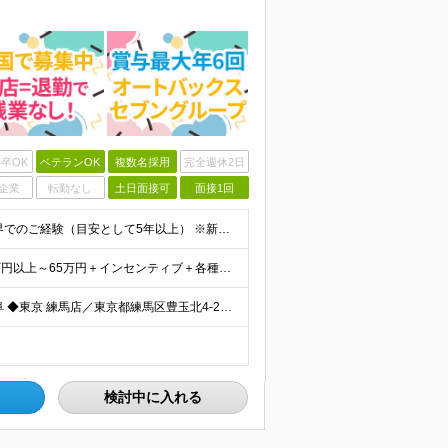
卒OK
ベテランOK
複数名採用
完全週休2日
企業
転勤なし
土日面接可
面接1回
＼店長経験は不問！ブランクのある方も歓迎／ ◆車業界でのご経験（目安として5年以上） ※新車・中古販売店やレンタカー店など販売・整備など職種は問いません。 ◆マネジメントの経験（業種不問） ◆普通自動
★賞与最大年6回支給＆インセンティブあり ◆月給38万円以上～65万円＋インセンティブ＋各種手当＋賞与最大年6回 ※経験・スキルなどを考慮のうえ、決定いたします。 ※試用期間3ヶ月あり。（試用期間中は
★愛知/一都三県/茨城/栃木/群馬/山梨/宮城/福島/岩手/岐阜 ◆東京 練馬店／東京都練馬区豊玉北4-22-5 八王子店／東京都八王子市高倉町12-9 足立店／東京都足立区西伊興1-1-1 ◆神
検討中に入れる