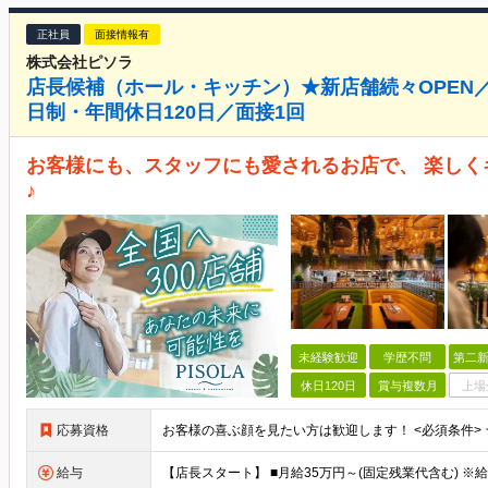
正社員
面接情報有
株式会社ピソラ
店長候補（ホール・キッチン）★新店舗続々OPEN
日制・年間休日120日／面接1回
お客様にも、スタッフにも愛されるお店で、 楽しく
♪
未経験歓迎
学歴不問
第二新
休日120日
賞与複数月
上場
応募資格
給与