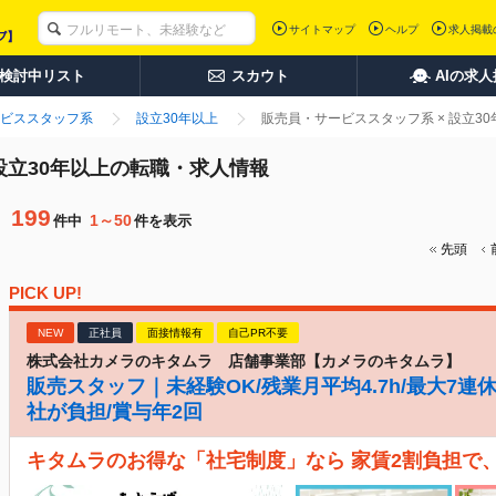
サイトマップ
ヘルプ
求人掲載
検討中リスト
スカウト
AIの求
ビススタッフ系
設立30年以上
販売員・サービススタッフ系 × 設立3
設立30年以上の転職・求人情報
199
1～50
件中
件を表示
先頭
PICK UP!
NEW
正社員
面接情報有
自己PR不要
株式会社カメラのキタムラ 店舗事業部【カメラのキタムラ】
販売スタッフ｜未経験OK/残業月平均4.7h/最大7連
社が負担/賞与年2回
キタムラのお得な「社宅制度」なら 家賃2割負担で