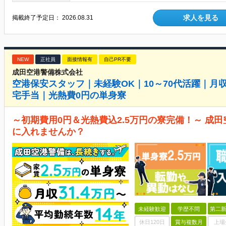
求人を見る
掲載終了予定日：
2026.08.31
NEW
正社員
面接情報有
自己PR不要
成田空港警備株式会社
空港保安スタッフ｜未経験OK｜10～70代活躍｜月収
宅手当｜光熱費0円の単身寮
～初期費用0円＆光熱費込2.5万円の寮完備！～ 成田
に入れませんか？
未経験歓迎
学歴不問
第二新
休日120日
賞与複数月
上場