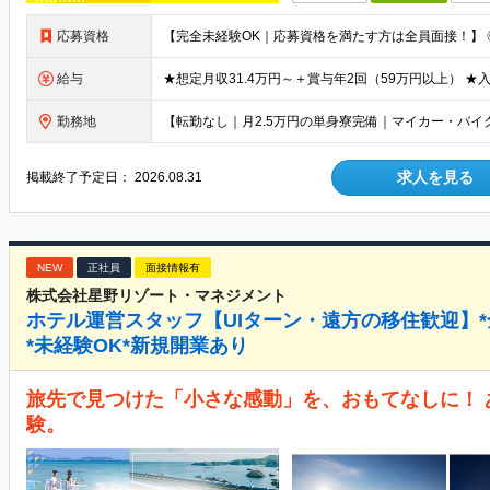
応募資格
給与
勤務地
求人を見る
掲載終了予定日：
2026.08.31
NEW
正社員
面接情報有
株式会社星野リゾート・マネジメント
ホテル運営スタッフ【UIターン・遠方の移住歓迎】*全
*未経験OK*新規開業あり
旅先で見つけた「小さな感動」を、おもてなしに！ 
験。