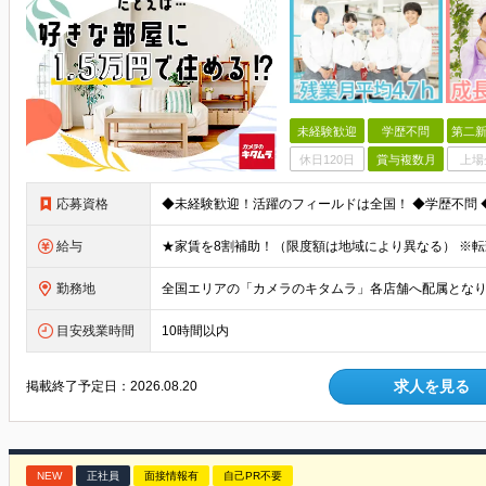
未経験歓迎
学歴不問
第二新
休日120日
賞与複数月
上場
応募資格
給与
勤務地
目安残業時間
10時間以内
求人を見る
掲載終了予定日：
2026.08.20
NEW
正社員
面接情報有
自己PR不要