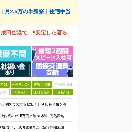
｜月2.5万の単身寮｜住宅手当
！ 成田空港で、“安定した暮ら
卒OK
ベテランOK
複数名採用
完全週休2日
企業
転勤なし
土日面接可
面接1回
【未経験OK｜ブランクがある方・第二新卒の方・正社員が初めての方も歓迎！】 ★応募資格を満たす方は面接確約！ ★20代・30代の若手スタッフも多数活躍中！ ◎58歳以下の方（長期のキャリア形成を図る
★想定月収31.4万円～＋賞与年2回（59万円以上） ★入社お祝い金15万円支給 ★水道+光熱費無料の家賃がリーズナブルな社員寮(単身寮)あり！ ★住宅手当&家族手当あり 月給24万5000円以上(
【転勤なし｜月2.5万円の単身寮完備｜マイカー・バイク通勤OK】 成田空港または空港関連施設での勤務となります。 お住まいや希望を考慮し、千葉市美浜区・四街道市への配属となる場合もあります。 【本社