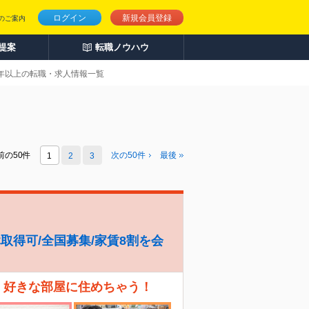
ログイン
新規会員登録
のご案内
人提案
転職ノウハウ
0年以上の転職・求人情報一覧
前の50件
次の
50
件
最後
1
2
3
休取得可/全国募集/家賃8割を会
、好きな部屋に住めちゃう！