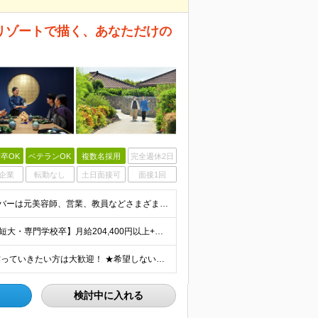
リゾートで描く、あなただけの
卒OK
ベテランOK
複数名採用
完全週休2日
企業
転勤なし
土日面接可
面接1回
■学歴不問 ■未経験・第二新卒歓迎 キャリア入社のメンバーは元美容師、営業、教員などさまざま！ これまでの経験やあなたらしい視点を活かして よりよいサービスを生み出していきましょう！
【大卒以上】月給240,800円以上+賞与2回+各種手当 【短大・専門学校卒】月給204,400円以上+賞与2回+各種手当 【上記以外】月給187,000円以上+賞与2回+各種手当 ※経験、資格、能
★全国の施設で募集！オープニング施設でサービスを作っていきたい方は大歓迎！ ★希望しない転勤は原則なし 【積極採用エリア】 ■界 蔵王（26年10月開業予定） ※開業前に入社された場合、全国の星野リ
検討中に入れる