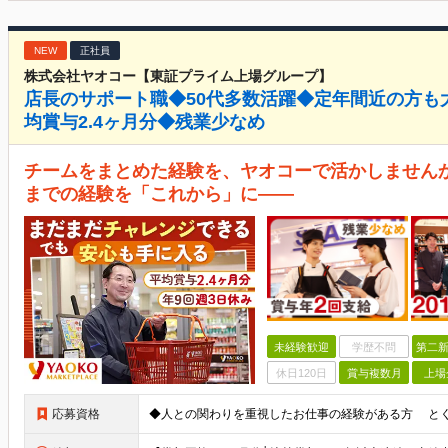
NEW
正社員
株式会社ヤオコー【東証プライム上場グループ】
店長のサポート職◆50代多数活躍◆定年間近の方も
均賞与2.4ヶ月分◆残業少なめ
チームをまとめた経験を、ヤオコーで活かしませんか
までの経験を「これから」に――
未経験歓迎
学歴不問
第二新
休日120日
賞与複数月
上場
応募資格