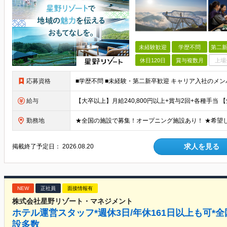
未経験歓迎
学歴不問
第二新
休日120日
賞与複数月
上場
応募資格
給与
勤務地
求人を見る
掲載終了予定日：
2026.08.20
NEW
正社員
面接情報有
株式会社星野リゾート・マネジメント
ホテル運営スタッフ*週休3日/年休161日以上も可*全
設多数