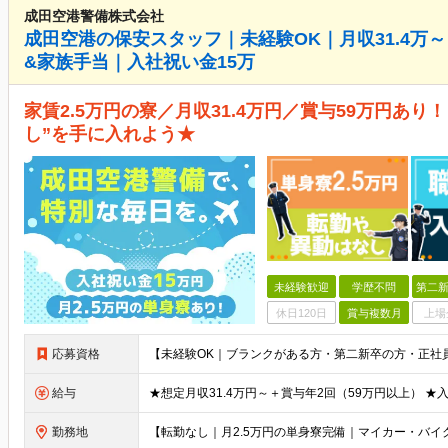
成田空港警備株式会社
成田空港の保安スタッフ｜未経験OK｜月収31.4万～
&家族手当｜入社祝い金15万
家賃2.5万円の寮／月収31.4万円／賞与59万円あり
し”を手に入れよう★
未経験歓迎
学歴不問
第二新
休日120日
賞与複数月
上場
応募資格
給与
勤務地