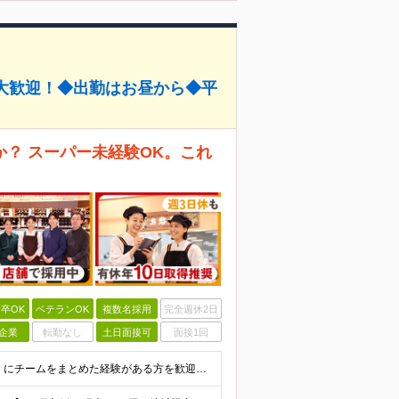
大歓迎！◆出勤はお昼から◆平
？ スーパー未経験OK。これ
卒OK
ベテランOK
複数名採用
完全週休2日
企業
転勤なし
土日面接可
面接1回
◆人との関わりを重視したお仕事の経験がある方 とくにチームをまとめた経験がある方を歓迎します ┗例えば… □スーパーマーケット・ホームセンター・ドラッグストアなどの 小売業でチームをまと