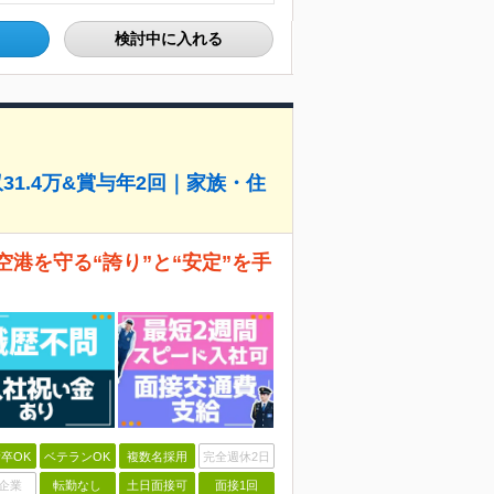
検討中に入れる
31.4万&賞与年2回｜家族・住
空港を守る“誇り”と“安定”を手
卒OK
ベテランOK
複数名採用
完全週休2日
企業
転勤なし
土日面接可
面接1回