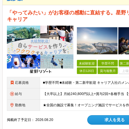
「やってみたい」がお客様の感動に直結する。星野
キャリア
未経験歓迎
学歴不問
第二新
休日120日
賞与複数月
上場
応募資格
給与
勤務地
求人を見る
掲載終了予定日：
2026.08.20