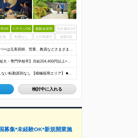
卒OK
ベテランOK
複数名採用
完全週休2日
企業
転勤なし
土日面接可
面接1回
■学歴不問 ■未経験・第二新卒歓迎 キャリア入社のメンバーは元美容師、営業、教員などさまざま！ 『遠方への引っ越しが可能な方』や『地方に行ってみたい・勤務したい方』なども この機会に新しい人生にチャ
【大卒以上】月給240,800円以上+賞与2回+各種手当 【短大・専門学校卒】月給204,400円以上+賞与2回+各種手当 【上記以外】月給187,000円以上+賞与2回+各種手当 ※経験、資格、能
★全国の施設で募集！オープニング施設あり！ ★希望しない転勤原則なし 【積極採用エリア】 ■界 蔵王（26年10月開業予定） ※開業前に入社された場合、全国の星野リゾートの施設で勤務後、開業時期に異
検討中に入れる
国募集*未経験OK*新規開業施