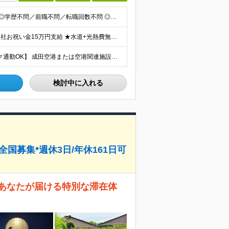
【完全未経験OK｜応募資格を満たす方は全員面接！】 ◎学歴不問／前職不問／転職回数不問 ◎自動車免許・英語力なども一切不問 ◎58歳以下の方（長期のキャリア形成を図るため） ブランクがある方、正社員
★想定月収31.4万円～＋賞与年2回（59万円以上） ★入社お祝い金15万円支給 ★水道+光熱費無料の家賃がリーズナブルな社員寮(単身寮)あり！ 月給24万5000円以上(基本給21万1000円＋業
【転勤なし｜月2.5万円の単身寮完備｜マイカー・バイク通勤OK】 成田空港または空港関連施設での勤務となります。 お住まいや希望を考慮し、千葉市美浜区・四街道市への配属となる場合もあります。 【本社
検討中に入れる
国募集*週休3日/年休161日可
あなたが届ける特別な滞在体