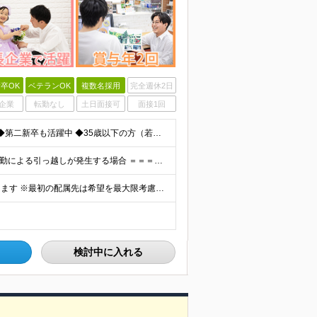
卒OK
ベテランOK
複数名採用
完全週休2日
企業
転勤なし
土日面接可
面接1回
◆未経験歓迎！活躍のフィールドは全国！ ◆学歴不問 ◆第二新卒も活躍中 ◆35歳以下の方（若年層の長期キャリア形成を図るため）
★家賃を8割補助！（限度額は地域により異なる） ※転勤による引っ越しが発生する場合 ＝＝＝＝＝＝＝＝＝＝＝＝＝＝＝＝＝＝＝＝＝＝＝ 例えば、家賃7.5万円なら6万円は会社で負担。 あなたが支払うのは、
全国エリアの「カメラのキタムラ」各店舗へ配属となります ※最初の配属先は希望を最大限考慮した上で決定します ▼詳しい勤務地住所は下記URLをご確認ください。 https://sss.kitamur
検討中に入れる