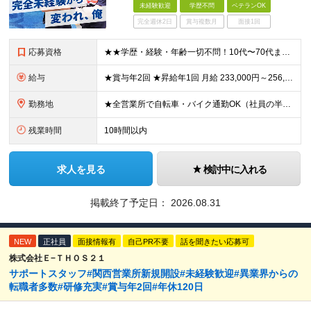
未経験歓迎
学歴不問
ベテランOK
完全週休2日
賞与複数月
面接1回
応募資格
★★学歴・経験・年齢一切不問！10代〜70代まで活躍中★★ ■未経験歓迎 ■第二新卒歓迎・ブランクOK 人物重視の採用です！元気な挨拶ができる方、安定した環境で長く働きたい方を歓迎します。
給与
★賞与年2回 ★昇給年1回 月給 233,000円～256,000円 +（各種手当）+（賞与年2回） ※経験、能力等を考慮の上、決定！月収30万円以上も可能です ※経験者の方は優遇します ※3ヶ月の
勤務地
★全営業所で自転車・バイク通勤OK（社員の半数がバイクで通勤） 【目黒営業所】 東京都目黒区目黒1-24-2 【五反田営業所】 東京都品川区大崎5-1-2 【中野営業所 新宿スタンド】 東京都中
残業時間
10時間以内
求人を見る
検討中に入れる
掲載終了予定日：
2026.08.31
NEW
正社員
面接情報有
自己PR不要
話を聞きたい応募可
株式会社Ｅ−ＴＨＯＳ２１
サポートスタッフ#関西営業所新規開設#未経験歓迎#異業界からの
転職者多数#研修充実#賞与年2回#年休120日