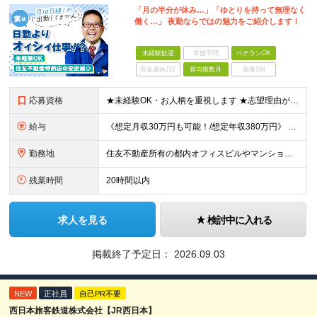
「月の半分が休み…」「ゆとりを持って無理なく
働く…」 夜勤ならではの魅力をご紹介します！
未経験歓迎
学歴不問
ベテランOK
完全週休2日
賞与複数月
面接1回
応募資格
★未経験OK・お人柄を重視します ★志望理由が明確でない方もお気軽にご応募ください！ ■高卒以上 ■60歳未満の方(定年年齢による理由) ＜長く安心して働きやすい＞ 当社では現在20代～60代の管理
給与
《想定月収30万円も可能！/想定年収380万円》 ■月給24万5000円以上＋賞与年2回(2カ月/2025年実績)＋時間外手当＋資格手当＋役職手当＋交通費 ………… ≪昇給、賞与、および各種諸手当につ
勤務地
住友不動産所有の都内オフィスビルやマンションでの勤務となります。 ★希望を考慮し、転居を伴う転勤はありません。 ★新宿・日本橋・半蔵門・飯田橋・秋葉原・中野・大崎をはじめとした23区のビルが対象です。
残業時間
20時間以内
求人を見る
検討中に入れる
掲載終了予定日：
2026.09.03
NEW
正社員
自己PR不要
西日本旅客鉄道株式会社【JR西日本】