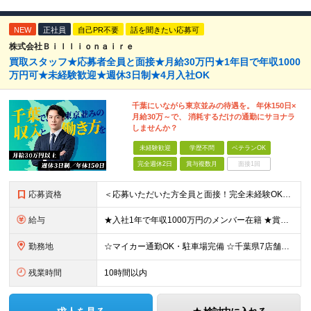
NEW
正社員
自己PR不要
話を聞きたい応募可
株式会社Ｂｉｌｌｉｏｎａｉｒｅ
買取スタッフ★応募者全員と面接★月給30万円★1年目で年収1000
万円可★未経験歓迎★週休3日制★4月入社OK
千葉にいながら東京並みの待遇を。 年休150日×
月給30万～で、 消耗するだけの通勤にサヨナラ
しませんか？
未経験歓迎
学歴不問
ベテランOK
完全週休2日
賞与複数月
面接1回
応募資格
＜応募いただいた方全員と面接！完全未経験OK＞ ★第二新卒・ブランクOK ★転職回数・スキル不問 ★学歴不問 ◎第二新卒も大歓迎 「新卒で入社したけど、環境が合わなくて早期に退職してしまった」 とい
給与
★入社1年で年収1000万円のメンバー在籍 ★賞与だけで100万円以上の支給実績も ★月給30万円以上 月給30万円～50万円＋賞与年1回（最大3カ月分）＋インセンティブ＋各種手当 ※研修期間中は
勤務地
☆マイカー通勤OK・駐車場完備 ☆千葉県7店舗で募集 ☆2026年新店舗立ち上げ店舗あり ☆転勤なし 本社、もしくは以下店舗での勤務になります。 【本社】 千葉県印旛郡酒々井町本佐倉457-2
残業時間
10時間以内