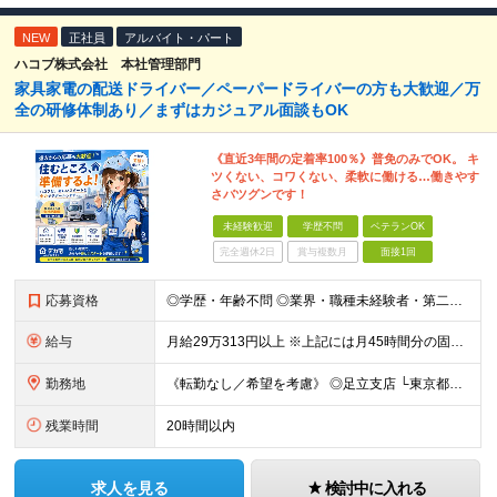
NEW
正社員
アルバイト・パート
ハコブ株式会社 本社管理部門
家具家電の配送ドライバー／ペーパードライバーの方も大歓迎／万
全の研修体制あり／まずはカジュアル面談もOK
《直近3年間の定着率100％》普免のみでOK。 キ
ツくない、コワくない、柔軟に働ける…働きやす
さバツグンです！
未経験歓迎
学歴不問
ベテランOK
完全週休2日
賞与複数月
面接1回
応募資格
◎学歴・年齢不問 ◎業界・職種未経験者・第二新卒者・社会人デビュー歓迎 ◎普通自動車免許（AT限定可）をお持ちの方 ※「免許を取ってから何年も運転していない」という方もOKです！
給与
月給29万313円以上 ※上記には月45時間分の固定残業代（7万313円～）を含む／超過分は別途支給 ※経験・能力を考慮の上で決定いたします。 ※試⽤期間3ヶ⽉／待遇変更なし
勤務地
《転勤なし／希望を考慮》 ◎足立支店 └東京都足立区西竹ノ塚1-13-9-2F ◎荒川支店 └東京都荒川区荒川8-18-8 ◎横浜支店 └神奈川県横浜市港北区新羽町1795-1 パレスイン中村302
残業時間
20時間以内
求人を見る
検討中に入れる