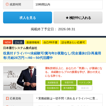
残業時間
10時間以内
求人を見る
検討中に入れる
掲載終了予定日：
2026.08.31
NEW
正社員
面接情報有
自己PR不要
話を聞きたい応募可
日本運行システム株式会社
役員付ドライバー/未経験可/賞与年2/夜勤なし/完全週休2日/再雇用
有/月給28万円～/40～50代活躍中
運転技術以上に、あなたの「気遣い」が価値にな
る。 未経験からプロの接遇を学び、誰かの支え
になる誇りを。
未経験歓迎
学歴不問
ベテランOK
完全週休2日
賞与複数月
面接1回
応募資格
＊実務経験は一切不問！誇れるドライバーに育てます＊ ◆学歴不問 ◆要普通自動車第一種運転免許 ◆守秘義務を守れる方 ※以下の経験が活かせます ・ホスピタリティ・マナーを大事に人と接する仕事の経験