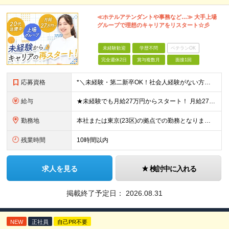
≪ホテルアテンダントや事務など…≫ 大手上場
グループで理想のキャリアをリスタート☆彡
未経験歓迎
学歴不問
ベテランOK
完全週休2日
賞与複数月
面接1回
応募資格
*＼未経験・第二新卒OK！社会人経験がない方も歓迎／* ★基本的なPCスキルをお持ちの方 ※学歴不問 ※第二新卒の方やブランクがある方もお気軽にご応募ください！ ～以下のような方にピッタリです～ ◎
給与
★未経験でも月給27万円からスタート！ 月給27万～35万円＋残業代＋賞与年2回 ※経験・スキルに応じて給与を決定します ※試用期間6ヶ月あり（期間中の給与・待遇に差異はありません） ※みなし残業
勤務地
本社または東京(23区)の拠点での勤務となります。 ※希望を考慮のうえ決定します。 【本社】品川駅から徒歩5分の好立地 東京都港区高輪3丁目25番35号パーク高輪石松第二ビル4F 【拠点例】 グラ
残業時間
10時間以内
求人を見る
検討中に入れる
掲載終了予定日：
2026.08.31
NEW
正社員
自己PR不要