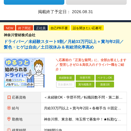
掲載終了予定日：
2026.08.31
NEW
終了間近
正社員
自己PR不要
話を聞きたい応募可
神奈川管材株式会社
ドライバー／未経験スタート9割／月給33万円以上＋賞与年2回／
髪色・ヒゲは自由／土日祝休み＆有給消化率高め
＼応募前の「正直な疑問」に、全部お答えします
／ 堅苦しさゼロ＆高収入のドライバー職をご紹
介！
未経験歓迎
学歴不問
ベテランOK
完全週休2日
賞与複数月
面接1回
応募資格
＜未経験OK・学歴不問／転職回数不問・第二新卒・正社員デビュー歓迎！＞ ◇普通自動車免許をお持ちの方 ※配送は普通免許で運転できる小型トラックで主に行います。
給与
月給33万円以上＋賞与年2回＋各種手当 ※固定残業代（月42時間／7万7171円～）含む。 超過分は別途全額支給します。 ※試用期間（6ヶ月）があります。 その間の給与・待遇に差異はありません。
勤務地
神奈川県、東京都、埼玉県で募集中！★転勤なし ※希望を考慮し、決定 ※転居を伴う転勤なし ＜神奈川＞ ■横浜本社：横浜市西区久保町27-19 ■港南営業所：横浜市港南区日野中央1-15-2 ■平塚営
残業時間
20時間以内