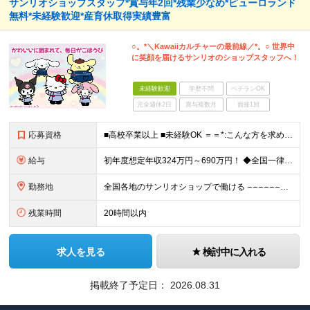
サンリオショップスタッフ*賞与年2回*残業少なめ*ピューロランド
無料*未経験歓迎*産育休取得実績豊富
○。*＼Kawaiiカルチャーの最前線／*。○ 世界中
に笑顔を届けるサンリオのショップスタッフへ！
未経験歓迎
学歴不問
ベテランOK
完全週休2日
賞与複数月
面接1回
応募資格
■高校卒業以上 ■未経験OK ＝＝*:こんな方を求めています！:*＝＝ ◇サンリオのキャラクターが好きな方 ◇自分のアイデアを店舗づくりに活かしたい方 ◇仕事を通してお客さまを笑顔にしたい方 ◇キャ
給与
初年度想定年収324万円～690万円！ ◆全国一律 月給230,000円～＋賞与＋通勤手当＋役職手当＋時間外手当 《手当充実！》 ＊昇給/年1回 ＊賞与/年2回（7月/12月） ＊通勤手当：交通費
勤務地
全国各地のサンリオショップで働ける ⌢⌢⌢⌢⌢⌢⌢⌢⌢⌢⌢⌢⌢⌢⌢⌢⌢⌢・.☆ ★詳細の勤務地はご本人の希望と面接を通じて決定いたします。 【募集エリア】 関東・関西（大阪・京都）・中部・九州 ※
残業時間
20時間以内
求人を見る
検討中に入れる
掲載終了予定日：
2026.08.31