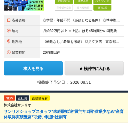
未経験歓迎
学歴不問
ベテランOK
完全週休2日
賞与複数月
面接1回
応募資格
◎学歴・年齢不問 《必須となる条件》 ◎準中型免許 ◎配送ドライバー（2t以上）の経験がある方 《以下いずれかに当てはまる方》 ◎家具家電の組立・設置の経験がある方 ◎DIYに関する知識（趣味でも
給与
月給32万円以上 ※上記には月45時間分の固定残業代（8万円～）を含む／超過分は別途支給 ※経験・能力を考慮の上で決定いたします。 ※試⽤期間3ヶ⽉／待遇変更なし
勤務地
《転勤なし／希望を考慮》 ◎足立支店 └東京都足立区西竹ノ塚1-13-9-2F ◎荒川支店 └東京都荒川区荒川8-18-8 ◎横浜支店 └神奈川県横浜市港北区新羽町1795-1 パレスイン中村302
残業時間
20時間以内
求人を見る
検討中に入れる
掲載終了予定日：
2026.08.31
NEW
正社員
面接情報有
株式会社サンリオ
サンリオショップスタッフ*未経験歓迎*賞与年2回*残業少なめ*産育
休取得実績豊富*可愛い制服*社割有