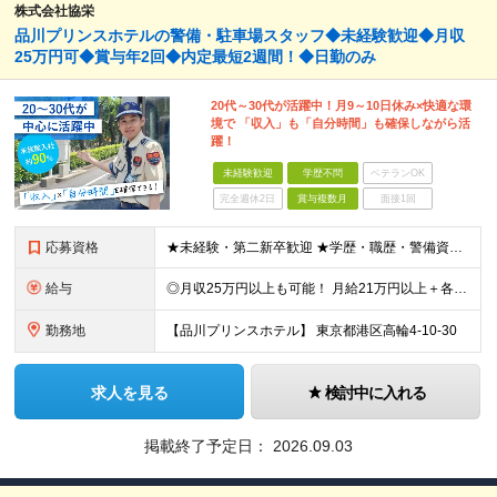
株式会社協栄
品川プリンスホテルの警備・駐車場スタッフ◆未経験歓迎◆月収
25万円可◆賞与年2回◆内定最短2週間！◆日勤のみ
20代～30代が活躍中！月9～10日休み×快適な環
境で 「収入」も「自分時間」も確保しながら活
躍！
未経験歓迎
学歴不問
ベテランOK
完全週休2日
賞与複数月
面接1回
応募資格
★未経験・第二新卒歓迎 ★学歴・職歴・警備資格は問いません ■18歳以上の方 （警備業法の規定による） ■40歳以下の方 （若年層の長期キャリア形成を図るため） ＼こんな方に向いています／ ◎オン
給与
◎月収25万円以上も可能！ 月給21万円以上＋各種手当＋賞与年2回 ※経験・能力などを考慮のうえ決定します ※試用期間2カ月あり。期間中の給与・待遇に変更はありません。 【そのほかの手当】 ■交
勤務地
【品川プリンスホテル】 東京都港区高輪4-10-30
求人を見る
検討中に入れる
掲載終了予定日：
2026.09.03