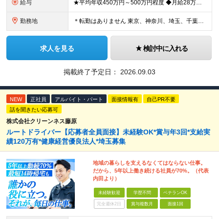
給与
★平均年収450万円～500万円程度 ◆月給28万円～＋賞与2回＋交通費全額支給＋役職手当 ※試用期間2カ月あり（期間中の雇用形態、待遇に差異はありません） ※月給には月20時間分のみなし残業代3万
勤務地
＊転勤はありません 東京、神奈川、埼玉、千葉県内での勤務となります ※基本的には直行直帰・配属は通いやすさを考慮します ※U・Iターン歓迎 ※東京勤務メインとなります 【本社】 東京都中央区銀座1
求人を見る
検討中に入れる
掲載終了予定日：
2026.09.03
NEW
正社員
アルバイト・パート
面接情報有
自己PR不要
話を聞きたい応募可
株式会社クリーンネス藤原
ルートドライバー【応募者全員面接】未経験OK*賞与年3回*支給実
績120万有*健康経営優良法人*埼玉募集
地域の暮らしを支えるなくてはならない仕事。
だから、5年以上働き続ける社員が70%。（代表
内田より）
未経験歓迎
学歴不問
ベテランOK
完全週休2日
賞与複数月
面接1回