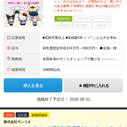
＋.○「みんななかよく」の理念のもと、思いやり
のある接客で 世界中に笑顔と幸せの輪を広げて
いきませんか？○.＋
未経験歓迎
学歴不問
ベテランOK
完全週休2日
賞与複数月
面接1回
応募資格
■高校卒業以上 ■未経験OK ＝＝*:こんな方を求めています！:*＝＝ ・サンリオが好き・可愛いものが好き （「実は最近のキャラクターには詳しくない…」という方も、入社後に少しずつ覚えていければ大丈
給与
初年度想定年収324万円～690万円！ ◆全国一律 月給230,000円～＋賞与＋通勤手当＋役職手当＋時間外手当 《手当充実！》 ＊昇給/年1回 ＊賞与/年2回（7月/12月） ＊通勤手当：交通費
勤務地
全国各地のサンリオショップで働ける ⌢⌢⌢⌢⌢⌢⌢⌢⌢⌢⌢⌢⌢⌢⌢⌢⌢⌢・.☆ ★詳細の勤務地はご本人の希望と面接を通じて決定いたします。 ＼以下の募集店舗は特に積極採用中！！／ ＜東京＞ ◎SA
残業時間
20時間以内
求人を見る
検討中に入れる
掲載終了予定日：
2026.08.31
NEW
正社員
面接情報有
株式会社サンリオ