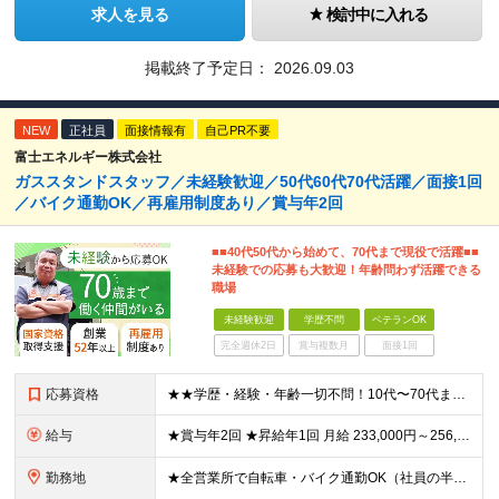
求人を見る
検討中に入れる
掲載終了予定日：
2026.09.03
NEW
正社員
面接情報有
自己PR不要
富士エネルギー株式会社
ガススタンドスタッフ／未経験歓迎／50代60代70代活躍／面接1回
／バイク通勤OK／再雇用制度あり／賞与年2回
■■40代50代から始めて、70代まで現役で活躍■■
未経験での応募も大歓迎！年齢問わず活躍できる
職場
未経験歓迎
学歴不問
ベテランOK
完全週休2日
賞与複数月
面接1回
応募資格
★★学歴・経験・年齢一切不問！10代〜70代まで活躍中★★ ■未経験歓迎 ■第二新卒歓迎・ブランクOK 人物重視の採用です！元気な挨拶ができる方、安定した環境で長く働きたい方を歓迎します。
給与
★賞与年2回 ★昇給年1回 月給 233,000円～256,000円 +（各種手当）+（賞与年2回） ※経験、能力等を考慮の上、決定！月収30万円以上も可能です ※経験者の方は優遇します ※3ヶ月の
勤務地
★全営業所で自転車・バイク通勤OK（社員の半数がバイクで通勤） 【目黒営業所】 東京都目黒区目黒1-24-2 【五反田営業所】 東京都品川区大崎5-1-2 【中野営業所 新宿スタンド】 東京都中