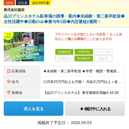
NEW
正社員
自己PR不要
株式会社協栄
品川プリンスホテル駐車場の誘導・案内◆未経験・第二新卒歓迎◆
女性活躍中◆日勤のみ◆賞与年2回◆内定最短2週間！
プライベートを大切にしたい方必見！ もっと自
分らしく働ける職場がここにあります◎
未経験歓迎
学歴不問
ベテランOK
完全週休2日
賞与複数月
面接1回
応募資格
★未経験・第二新卒歓迎 ★学歴・職歴・警備資格は問いません ■18歳以上の方 （警備業法の規定による） ■40歳以下の方 （若年層の長期キャリア形成を図るため） ＼こんな方にぴったりです／ ◎仕事
給与
◎月収25万円以上も可能！ 月給21万円以上＋各種手当＋賞与年2回 ※経験・能力などを考慮のうえ決定します ※試用期間2カ月あり。期間中の給与・待遇に変更はありません。 【そのほかの手当】 ■交
勤務地
【品川プリンスホテル】 東京都港区高輪4-10-30
求人を見る
検討中に入れる
掲載終了予定日：
2026.09.03