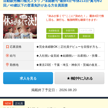
自動販売機の補充スタッフ*未経験可*週休4日*年休213日*賞与年2
回／40歳以下の普通免許がある方全員面接
「休みが多くて”ここに”決めた！」 週休4日で推
し活も、旅行も、勉強時間も確保できます♪
未経験歓迎
学歴不問
ベテランOK
完全週休2日
賞与複数月
面接1回
応募資格
★完全未経験OK｜正社員デビューを目指す方も大歓迎！子育て世代も活躍中！ ★応募資格を満たす方は全員面接いたします！（面接1回） ■学歴不問 ■普通免許をお持ちの方（AT限定可） ■40歳以下の方（
給与
★入社祝い金支給 ★結婚祝い・出産祝い・扶養手当・家族手当・退職金制度など福利厚生も充実しています！ 月給19.2万円～21.4万円＋賞与年2回 ※研修期間2ヶ月：月給額から-1.2万円の支給にな
勤務地
★東京23区・千葉・埼玉・神奈川・茨城の各支店 ★転居を伴う転勤なし ★希望や通勤時間を考慮して決定します ★U・Iターン歓迎！ ▼東京都 ・板橋支店 東京都板橋区東坂下 ・新砂支店 東京都江東区
求人を見る
検討中に入れる
掲載終了予定日：
2026.08.20
NEW
正社員