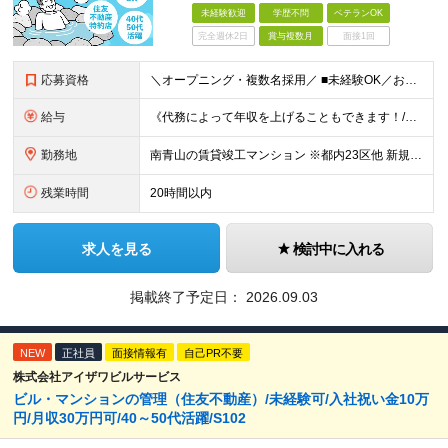
未経験歓迎
学歴不問
ベテランOK
完全週休2日
賞与複数月
面接1回
応募資格
＼オープニング・複数名採用／ ■未経験OK／お人柄を重視します！ ■高卒以上 ■60歳未満の方(定年年齢による理由) ＜長く安心して働きやすい＞ 当社では現在20代～60代の管理スタッフが活躍中！
給与
《代務によって年収を上げることもできます！/想定年収330万円》 ■月給22万円以上＋賞与年2回(2カ月/2025年実績)＋時間外手当＋資格手当＋役職手当＋交通費（夜勤のみ） ………… ≪昇給、賞与、
勤務地
南青山の賃貸竣工マンション ※都内23区他 新規受託物件につき、オープニングの募集です！ 入社時期はご相談可能です！ 【本社/面接地】 東京都新宿区西新宿2丁目6番1号 新宿住友ビル4階 ※(変
残業時間
20時間以内
求人を見る
検討中に入れる
掲載終了予定日：
2026.09.03
NEW
正社員
面接情報有
自己PR不要
株式会社アイザワビルサービス
ビル・マンションの管理（住友不動産）/未経験可/入社祝い金10万
円/月収30万円可/40～50代活躍/S102