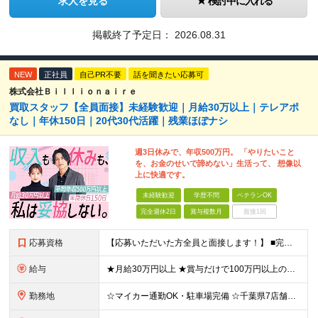
求人を見る
検討中に入れる
掲載終了予定日：
2026.08.31
NEW
正社員
自己PR不要
話を聞きたい応募可
株式会社Ｂｉｌｌｉｏｎａｉｒｅ
買取スタッフ【全員面接】未経験歓迎｜月給30万以上｜テレアポ
なし｜年休150日｜20代30代活躍｜残業ほぼナシ
週3日休みで、年収500万円。 「やりたいこと
を、お金のせいで諦めない」生活って、 想像以
上に快適です。
未経験歓迎
学歴不問
ベテランOK
完全週休2日
賞与複数月
面接1回
応募資格
【応募いただいた方全員と面接します！】 ■完全未経験OK ■転職回数・前職・スキル・学歴不問 ■20代～30代活躍中！ ★第二新卒も大歓迎 「新卒で入社したけど、環境が合わなくて早期に退職してしまっ
給与
★月給30万円以上 ★賞与だけで100万円以上の支給実績も ★1年で年収1000万円のメンバー在籍 ★インセンティブで月20万円獲得した実績も 月給30万円～50万円＋賞与年1回（最大3カ月分）＋イ
勤務地
☆マイカー通勤OK・駐車場完備 ☆千葉県7店舗で募集 ☆2026年新店舗立ち上げ店舗あり ☆転勤なし 本社、もしくは以下店舗での勤務になります。 【本社】 千葉県印旛郡酒々井町本佐倉457-2