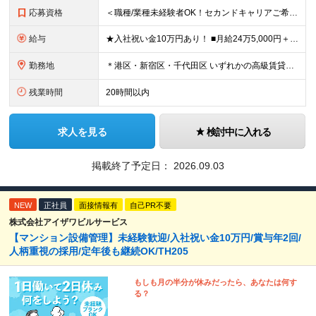
応募資格
＜職種/業種未経験者OK！セカンドキャリアご希望の方も大歓迎！＞ ■高卒以上 ■英語が好きな方・抵抗がない方 ■60歳未満の方(定年年齢による理由) ＜面接は相互理解を大切にしています＞ 緊張して上
給与
★入社祝い金10万円あり！ ■月給24万5,000円＋賞与年2回(2カ月/2025年実績)＋時間外手当＋資格手当＋交通費 ※一律英会話手当（2万円）を含みます ※給与は経験・能力等を考慮して決定し
勤務地
＊港区・新宿区・千代田区 いずれかの高級賃貸マンションにて勤務 ◇港区南麻布エリア ◇新宿区エリア ◇千代田区エリア ★竣工するマンション（南青山）でのオープニング募集もあります！ 【本社】 東
残業時間
20時間以内
求人を見る
検討中に入れる
掲載終了予定日：
2026.09.03
NEW
正社員
面接情報有
自己PR不要
株式会社アイザワビルサービス
【マンション設備管理】未経験歓迎/入社祝い金10万円/賞与年2回/
人柄重視の採用/定年後も継続OK/TH205
もしも月の半分が休みだったら、あなたは何す
る？