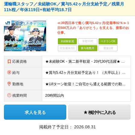
運輸職スタッフ／未経験OK／賞与5.42ヶ月分支給予定／残業月
11h程／年休119日+有給平均18.7日
≪JR西日本で働く/賞与5.42ヶ月/定着率92％≫ 1
日500万人の「ありがとう」を支える、接客のお
仕事。
未経験歓迎
学歴不問
ベテランOK
完全週休2日
賞与複数月
面接1回
応募資格
★未経験OK・第二新卒歓迎・20代30代活躍★ ☆高卒以上 ☆社会人経験（就労経験）がある方 業界・ポジション・年数は不問です！ 「誰もが知る大手企業で働きたい」 「1人より、チームで仕事がした
給与
★賞与5.42ヶ月分支給予定あり！ （大卒以上）月給24万1,692円～39万5,780円＋各種手当＋賞与2回 （高卒以上）月給22万2,662円～39万5,780円＋各種手当＋賞与2回 ※上記は
勤務地
★U/Iターン歓迎！ご自宅から通える範囲での勤務となります ★JR西日本本社（大阪市北区）または、当社事業エリア内（北陸から北九州まで）の各支社で勤務 ※関西に本社あり※ 〈近畿エリア〉 三重県（
残業時間
20時間以内
求人を見る
検討中に入れる
掲載終了予定日：
2026.08.31