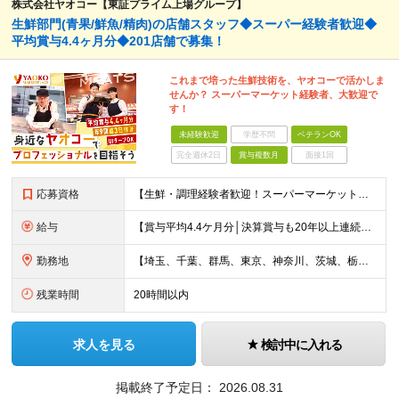
株式会社ヤオコー【東証プライム上場グループ】
生鮮部門(青果/鮮魚/精肉)の店舗スタッフ◆スーパー経験者歓迎◆
平均賞与4.4ヶ月分◆201店舗で募集！
これまで培った生鮮技術を、ヤオコーで活かしま
せんか？ スーパーマーケット経験者、大歓迎で
す！
未経験歓迎
学歴不問
ベテランOK
完全週休2日
賞与複数月
面接1回
応募資格
【生鮮・調理経験者歓迎！スーパーマーケット経験者は特に歓迎します◎】 ◆高卒以上 ◆いずれかのご経験をお持ちの方 ・スーパーの生鮮売場（鮮魚・精肉・青果）での勤務経験がある方 ・鮮魚専門店や精肉専門店
給与
【賞与平均4.4ケ月分│決算賞与も20年以上連続で支給中！】 ◆月給：258,400円～418,000円＋残業代＋各種手当 ※給与は前職での経験、スキルを考慮し、決定します ※残業代は全額支給します
勤務地
【埼玉、千葉、群馬、東京、神奈川、茨城、栃木の各店舗で積極採用中！U・Iターン歓迎】 【群馬県】 安中/伊勢崎/太田/桐生/高崎/館林/富岡/ 中之条/藤岡/前橋 【茨城県】 古河/取手/竜ヶ崎
残業時間
20時間以内
求人を見る
検討中に入れる
掲載終了予定日：
2026.08.31