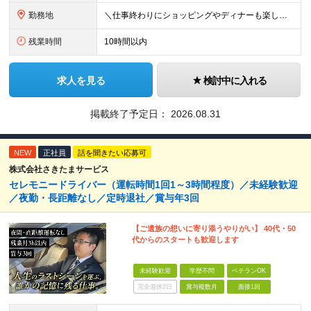
勤務地
＼仕事終わりにショッピングやディナーも楽しめる◎／ ◆六本木勤務！駅チカの通勤便利な勤務地です♪ ◆転勤なし 【本社】 東京都港区六本木5-18-3 【東京ベイサイド】 東京都江東区辰巳2-4-1
残業時間
10時間以内
求人を見る
検討中に入れる
掲載終了予定日：
2026.08.31
NEW
正社員
話を聞きたい応募可
株式会社さきたまサービス
セレモニードライバー（運転時間1回1～3時間程度）／未経験歓迎
／夜勤・長距離なし／定時退社／賞与年3回
【ご遺族の想いに寄り添うやりがい】 40代・50
代からのスタートも歓迎します
未経験歓迎
学歴不問
ベテランOK
完全週休2日
賞与複数月
面接1回