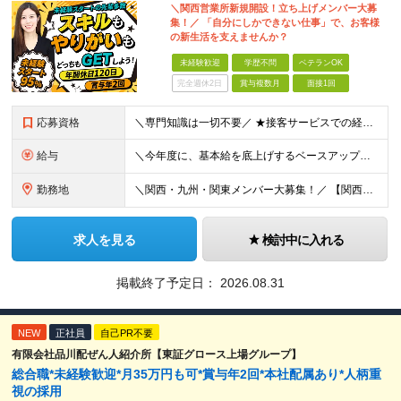
＼関西営業所新規開設！立ち上げメンバー大募
集！／ 「自分にしかできない仕事」で、お客様
の新生活を支えませんか？
未経験歓迎
学歴不問
ベテランOK
完全週休2日
賞与複数月
面接1回
応募資格
＼専門知識は一切不要／ ★接客サービスでの経験がある方は大歓迎！ ■未経験OK ■第二新卒歓迎 ■学歴不問 ＼こんな方にぴったりです／ ◇自分にしかできない仕事で誰かを喜ばせたい方 ◇日常でも活かせ
給与
＼今年度に、基本給を底上げするベースアップを実施！／ ◆月給23.1万～40万円＋賞与年2回＋交通費全額支給 ※経験・資格・能力等を考慮の上、当社規定により優遇します。 ※上記の金額に加えて、時間外
勤務地
＼関西・九州・関東メンバー大募集！／ 【関西営業所】 大阪府大阪市西区西本町1-7-21 ニシモトビル703 【九州営業所】 福岡県福岡市東区千早5-13-38 LeLien香椎参道4B 【本社
求人を見る
検討中に入れる
掲載終了予定日：
2026.08.31
NEW
正社員
自己PR不要
有限会社品川配ぜん人紹介所【東証グロース上場グループ】
総合職*未経験歓迎*月35万円も可*賞与年2回*本社配属あり*人柄重
視の採用