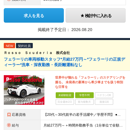
求人を見る
検討中に入れる
掲載終了予定日：
2026.08.20
NEW
契約社員
Ｒｏｓｓｏ Ｓｃｕｄｅｒｉａ 株式会社
フェラーリの車両移動スタッフ*月給27万円～*フェラーリの正規デ
ィーラー*洗車・深夜勤務・長距離運転なし
世界中が憧れる「フェラーリ」のステアリングを
握る。 未発表の新車から希少車までを扱う特別
な日常を
未経験歓迎
学歴不問
ベテランOK
完全週休2日
賞与複数月
面接1回
応募資格
【20代～30代前半の若手活躍中／学歴不問】 ●普通自動車運転免許をお持ちの方（※AT限定不可。MT車の運転経験が必須です） ●学歴不問 ★車が好きな方、安全で丁寧な運転ができる方 ＜こんな方は大歓
給与
月給27万円～＋時間外勤務手当（1分単位で全額支給） ※経験・スキル・知識を考慮して決定します ※残業代は別途全額支給します ※試用期間3ヶ月あり。期間中の給与・待遇の差異はありません