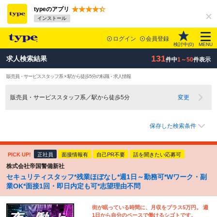
typeのアプリ
インストール
ログイン
会員登録
検討中(
0
)
MENU
131
求人検索結果
件中
1～50
件表示
販売員・サービススタッフ系 × 駅から徒歩5分の転職・求人情報
販売員・サービススタッフ系／駅から徒歩5分
変更
保存した検索条件
PICK UP!
正社員
面接情報有
自己PR不要
話を聞きたい応募可
株式会社帝国警備新社
セキュリティスタッフ*残業ほぼなし*週1日～勤務可*Wワーク・副
業OK*面接1回・即日内定も可*志望理由不問
街が眠っている時間に、月収をプラス5万円。 週
1日から自分のペースで働けるシゴトです。