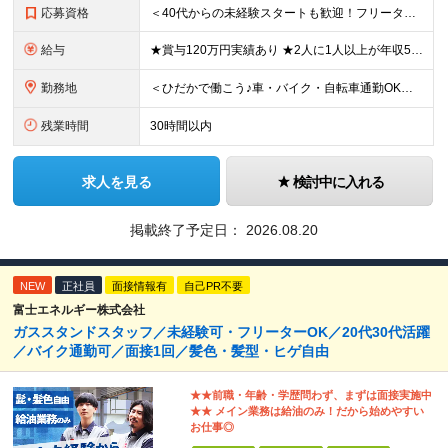
応募資格
＜40代からの未経験スタートも歓迎！フリーターでもOK＞ type経由での入社者多数！ほぼ全員未経験スタートです◎ ★自己PR＆志望理由必要ナシ ★応募者全員面接 ★未経験OK ★社会人経験初めても
給与
★賞与120万円実績あり ★2人に1人以上が年収500万円以上 （今後年収500万円以上の層はさらに増える予定。年収500万円以下は多くが直近入社者） ★賞与支給実績120万円あり ★免許取得にかかる
勤務地
＜ひだかで働こう♪車・バイク・自転車通勤OK！埼玉エリア勤務＞ 埼玉県日高市大字田波目581-3（日高市役所の近く） └転勤なし！ └通勤費上限3万円まで支給 └駐車場完備 【社員の方のお住まい先】
残業時間
30時間以内
求人を見る
検討中に入れる
掲載終了予定日：
2026.08.20
NEW
正社員
面接情報有
自己PR不要
富士エネルギー株式会社
ガススタンドスタッフ／未経験可・フリーターOK／20代30代活躍
／バイク通勤可／面接1回／髪色・髪型・ヒゲ自由
★★前職・年齢・学歴問わず、まずは面接実施中
★★ メイン業務は給油のみ！だから始めやすい
お仕事◎