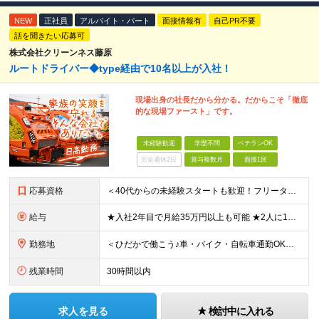
NEW
正社員
アルバイト・パート
面接情報有
自己PR不要
話を聞きたい応募可
株式会社クリーンネス藤原
ルートドライバー◆type経由で10名以上が入社！
現場出身の社長だから分かる。だからこそ「徹底
的な現場ファースト」です。
未経験歓迎
学歴不問
ベテランOK
完全週休2日
賞与複数月
面接1回
応募資格
＜40代からの未経験スタートも歓迎！フリーターでもOK＞ type経由での入社者多数！ほぼ全員未経験スタートです◎ ★自己PR＆志望理由必要ナシ ★応募者全員面接 ★未経験OK ★社会人経験初めても
給与
★入社2年目で月給35万円以上も可能 ★2人に1人以上が年収500万円以上 （今後年収500万円以上の層はさらに増える予定。年収500万円以下は多くが直近入社者） ★免許取得にかかる費用は会社が全額負
勤務地
＜ひだかで働こう♪車・バイク・自転車通勤OK！埼玉エリア勤務＞ 埼玉県日高市大字田波目581-3（日高市役所の近く） └転勤なし！ └通勤費上限3万円まで支給 └駐車場完備 【社員の方のお住まい先】
残業時間
30時間以内
求人を見る
検討中に入れる