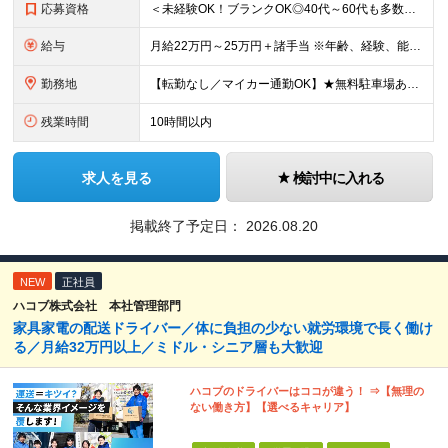
応募資格
＜未経験OK！ブランクOK◎40代～60代も多数活躍中！＞ ◆普通自動車運転免許（AT限定可） ◆学歴不問 ＜こんな方をお待ちしています！＞ ◇運転が好きで、安全運転を心がけられる方 ◇ご遺族や関係
給与
月給22万円～25万円＋諸手当 ※年齢、経験、能力を考慮の上、優遇します。 ※待遇条件の詳細については、面接などでご相談ください。
勤務地
【転勤なし／マイカー通勤OK】★無料駐車場あり 埼玉県志木市上宗岡3-5-5
残業時間
10時間以内
求人を見る
検討中に入れる
掲載終了予定日：
2026.08.20
NEW
正社員
ハコブ株式会社 本社管理部門
家具家電の配送ドライバー／体に負担の少ない就労環境で長く働け
る／月給32万円以上／ミドル・シニア層も大歓迎
ハコブのドライバーはココが違う！ ⇒【無理の
ない働き方】【選べるキャリア】