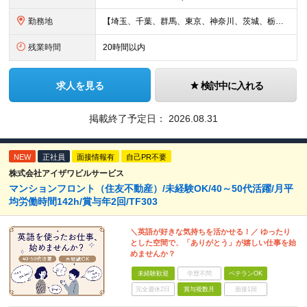
勤務地
【埼玉、千葉、群馬、東京、神奈川、茨城、栃木の各店舗で積極採用中！U・Iターン歓迎】 【群馬県】 安中/伊勢崎/太田/桐生/高崎/館林/富岡/ 中之条/藤岡/前橋 【茨城県】 古河/取手/竜ヶ崎
残業時間
20時間以内
求人を見る
検討中に入れる
掲載終了予定日：
2026.08.31
NEW
正社員
面接情報有
自己PR不要
株式会社アイザワビルサービス
マンションフロント（住友不動産）/未経験OK/40～50代活躍/月平
均労働時間142h/賞与年2回/TF303
＼英語が好きな気持ちを活かせる！／ ゆったり
とした空間で、「ありがとう」が嬉しい仕事を始
めませんか？
未経験歓迎
学歴不問
ベテランOK
完全週休2日
賞与複数月
面接1回