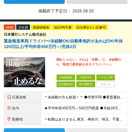
掲載終了予定日：
2026.08.20
NEW
正社員
面接情報有
自己PR不要
話を聞きたい応募可
日本運行システム株式会社
緊急報道車両ドライバー/未経験OK/自動車免許があればOK/年休
120日以上/平均年収450万円～/完休2日
運転じゃない、それは「決断」だ。 未経験か
ら、報道の最前線を走るドライバーへ。
未経験歓迎
学歴不問
ベテランOK
完全週休2日
賞与複数月
面接1回
応募資格
＊未経験の方も歓迎！＊ ◆学歴不問 ◆要普通自動車第一種運転免許 ◆守秘義務を守れる方 ※以下の経験が活かせます ・ホスピタリティ・マナーを大事に人と接する仕事の経験 ・整備士やディーラーなど、車
給与
★平均年収450万円～500万円程度 ◆月給28万円～＋賞与2回＋交通費全額支給＋役職手当 ※試用期間2カ月あり（期間中の雇用形態、待遇に差異はありません） ※月給には月20時間分のみなし残業代3万
勤務地
＊転勤はありません 東京、神奈川、埼玉、千葉県内での勤務となります ※基本的には直行直帰・配属は通いやすさを考慮します ※U・Iターン歓迎 ※東京勤務メインとなります 【本社】 東京都中央区銀座1