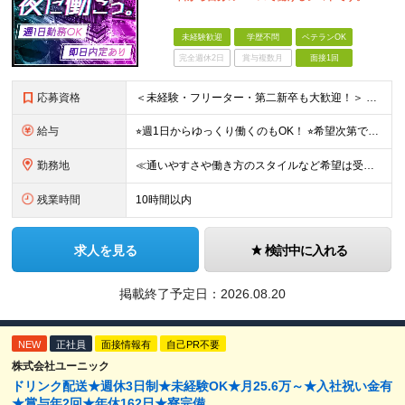
未経験歓迎
学歴不問
ベテランOK
完全週休2日
賞与複数月
面接1回
応募資格
＜未経験・フリーター・第二新卒も大歓迎！＞ ※学歴不問 ★堅苦しい志望動機は必要なし！ ★コミュ力に自信がなくてもOK！ ★特別な資格や専門知識は必要ありません！ 【こんな想いをお持ちの方はぜひ
給与
⭐︎週1日からゆっくり働くのもOK！ ⭐︎希望次第で収入UPも可能！ 当務（当直）／日給21,450円～24,700円 長夜勤／日給13,650円～15,275円 ※支給方法※ 15日締め、25日
勤務地
≪通いやすさや働き方のスタイルなど希望は受け入れます！》 ★転居を伴う転勤なし ★直行直帰が基本 ★駅チカ・オープニング案件も多数 ・希望に応じて東京都内近郊、ほか神奈川・千葉・埼玉も含め、配属先を
残業時間
10時間以内
求人を見る
検討中に入れる
掲載終了予定日：
2026.08.20
NEW
正社員
面接情報有
自己PR不要
株式会社ユーニック
ドリンク配送★週休3日制★未経験OK★月25.6万～★入社祝い金有
★賞与年2回★年休162日★寮完備