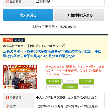
残業時間
10時間以内
求人を見る
検討中に入れる
掲載終了予定日：
2026.08.31
NEW
正社員
株式会社ヤオコー【東証プライム上場グループ】
店長のサポート職◆50代多数活躍◆定年間近の方も大歓迎！◆出
勤はお昼から◆平均賞与2.4ヶ月分◆残業少なめ
チームをまとめた経験を、ヤオコーで活かしませ
んか？ スーパー未経験OK。これまでの経験を
「これから」に――
未経験歓迎
学歴不問
ベテランOK
完全週休2日
賞与複数月
面接1回
応募資格
◆人との関わりを重視したお仕事の経験がある方 とくにチームをまとめた経験がある方を歓迎します ┗例えば… □スーパーマーケット・ホームセンター・ドラッグストアなどの 小売業でチームをまと
給与
【賞与平均2.4ケ月分│決算賞与も20年以上連続で支給中！】 ＜月収例＞ 月収29万円（地域限定正社員／残業代・各種手当含む） 月収26万円（契約社員／残業代・各種手当含む） ◆月給：月給258,