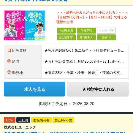
＞＞＞給料も休みもどっちも手に入れる！＜＜＜
【月給25.6万円～】×【月13～14日休】で叶える
理想の生活
未経験歓迎
学歴不問
ベテランOK
完全週休2日
賞与複数月
面接1回
応募資格
★完全未経験OK！第二新卒・正社員デビューを目指す方も大歓迎！ ★応募資格を満たす方は全員面接いたします！（面接1回） ■学歴不問 ■普通免許をお持ちの方（AT限定可） ■34歳以下の方（若年層の長
給与
★入社祝い金支給！ 月給25.6万円～33.1万円＋賞与年2回 ※結婚祝い・出産祝い・扶養手当・家族手当・退職金制度など福利厚生も充実しています！ ※研修期間2ヶ月：月給額から-1.6万円の支給に
勤務地
★東京23区・千葉・埼玉・神奈川・茨城の各支店 ★転居を伴う転勤なし ★希望や通勤時間を考慮して決定します ★U・Iターン歓迎！ ▼東京都 ・板橋支店 東京都板橋区東坂下 ・新砂支店 東京都江東区
求人を見る
検討中に入れる
掲載終了予定日：
2026.08.20
NEW
正社員
面接情報有
自己PR不要
株式会社ユーニック