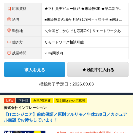
応募資格
★正社員デビュー歓迎 ★未経験OK ★第二新卒歓迎 ★学歴不問 ＜こんな方にピッタリ！＞ □ 収入も、お休みも、絶対に妥協したくない！ □ ゆとりのある生活を楽しみながら、将来ずっと役立つスキル
給与
■未経験者の場合 月給31万円～＋諸手当 ■経験者の場合 月給35万円～90万円＋諸手当 ★前職から年収120万円UPの実績あり ★初年度年収500万円～も可能！ ※首都圏以外の未経験の方は【月
勤務地
＼全国どこからでも応募OK｜リモートワークあり／ ◇会社都合の転居を伴う転勤はなし ◇直行直帰OK！ ご自宅から通いやすいエリアや希望するエリアの プロジェクトをご担当いただきます！ 「自宅から通え
働き方
リモートワーク相談可能
残業時間
20時間以内
求人を見る
検討中に入れる
掲載終了予定日：
2026.09.03
NEW
正社員
自己PR不要
話を聞きたい応募可
株式会社インフレーション
【ITエンジニア】前給保証／原則フルリモ／年休130日／カジュア
ル面談でお待ちしています！