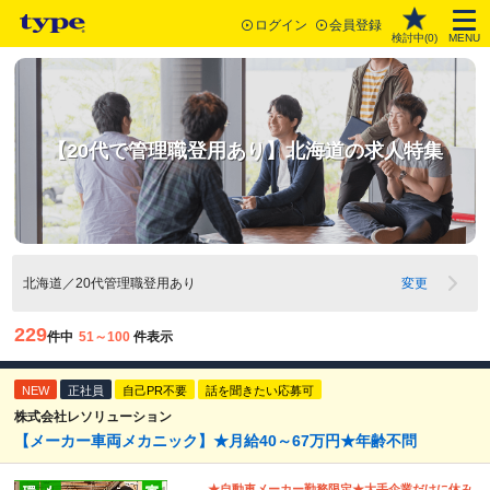
ログイン
会員登録
検討中(
0
)
MENU
【20代で管理職登用あり】北海道の求人特集
北海道／20代管理職登用あり
変更
229
件中
51～100
件表示
NEW
正社員
自己PR不要
話を聞きたい応募可
株式会社レソリューション
【メーカー車両メカニック】★月給40～67万円★年齢不問
★自動車メーカー勤務限定★大手企業だけに休み