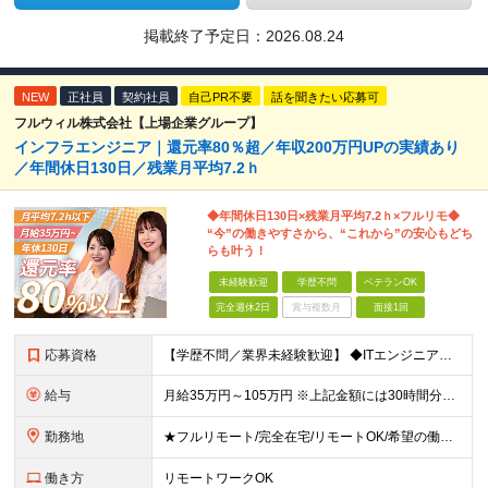
掲載終了予定日：
2026.08.24
NEW
正社員
契約社員
自己PR不要
話を聞きたい応募可
フルウィル株式会社【上場企業グループ】
インフラエンジニア｜還元率80％超／年収200万円UPの実績あり
／年間休日130日／残業月平均7.2ｈ
◆年間休日130日×残業月平均7.2ｈ×フルリモ◆
“今”の働きやすさから、“これから”の安心もどち
らも叶う！
未経験歓迎
学歴不問
ベテランOK
完全週休2日
賞与複数月
面接1回
応募資格
【学歴不問／業界未経験歓迎】 ◆ITエンジニアとしての実務経験がある方 （開発・インフラ・テスト・ヘルプデスクなどジャンル不問） ※ブランクがある方、独学から実務経験をお持ちの方も大歓迎。 ※使用言
給与
月給35万円～105万円 ※上記金額には30時間分・6万6000円～19.9万円の固定残業代が含まれています。 固定残業代を超える勤務が発生した場合は、追加支給いたします。 ※試用期間3ヶ月あり。期間
勤務地
★フルリモート/完全在宅/リモートOK/希望の働き方が叶う ◆ご自身のご希望や居住地を考慮し、決定します。 ◆転居を伴う転勤はありません。 全国各地のプロジェクト先での勤務となります。 【東京本
働き方
リモートワークOK