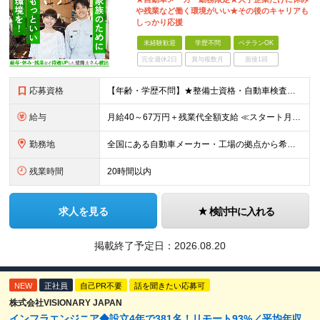
や残業など働く環境がいい★その後のキャリアも
しっかり応援
未経験歓迎
学歴不問
ベテランOK
完全週休2日
賞与複数月
面接1回
応募資格
【年齢・学歴不問】★整備士資格・自動車検査員資格をお持ちの方★既卒者・第二新卒・実務未経験者も歓迎！ ■自動車整備士資格または自動車検査員資格の保有者。 ※実務経験不問 ◎経験や資格を活かしてキャリ
給与
月給40～67万円＋残業代全額支給 ≪スタート月給例≫ ■自動車車検・整備：月給40万円+残業代 ※現年収・年齢・経験・資格・能力等、総合的に考慮し、決定します。 ※試用期間有(同待遇/最長6ヵ月
勤務地
全国にある自動車メーカー・工場の拠点から希望を考慮して決定します。 ★転居を伴う転勤はありません。 ★U・Iターン、遠方からのご応募も歓迎！引越など赴任に伴う費用、家賃は全額負担します（会社規定によ
残業時間
20時間以内
求人を見る
検討中に入れる
掲載終了予定日：
2026.08.20
NEW
正社員
自己PR不要
話を聞きたい応募可
株式会社VISIONARY JAPAN
インフラエンジニア◆設立4年で381名！リモート93%／平均年収