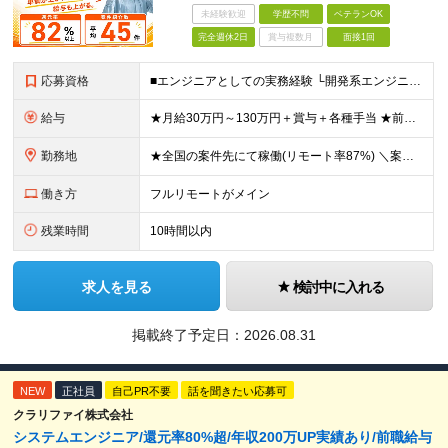
未経験歓迎
学歴不問
ベテランOK
完全週休2日
賞与複数月
面接1回
応募資格
■エンジニアとしての実務経験 └開発系エンジニア／サーバ／NWの設計・構築や運用・保守／テクサポ経験／Web系 等 ◎学歴・ブランク・転職回数不問。20代、30代、40代が幅広く活躍中！ ◎選考はW
給与
★月給30万円～130万円＋賞与＋各種手当 ★前職給与保証 ※給与は案件単価に完全連動 ※案件の契約内容や昇給、賞与額はすべて開示いたします。 ※上記給与には、月30時間の固定残業代（57,143円
勤務地
★全国の案件先にて稼働(リモート率87%) ＼案件は「100%選択制」なので、理想の働き方が可能！／ ＼＼フルリモート・ハイブリッド・フル出社から選択可能です／／ ※事務作業／帰社日はありません
働き方
フルリモートがメイン
残業時間
10時間以内
求人を見る
検討中に入れる
掲載終了予定日：
2026.08.31
NEW
正社員
自己PR不要
話を聞きたい応募可
クラリファイ株式会社
システムエンジニア/還元率80%超/年収200万UP実績あり/前職給与