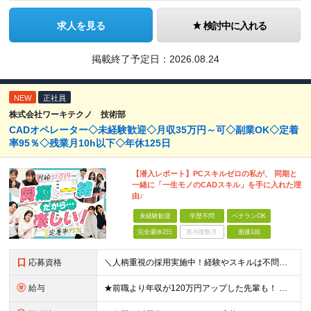
求人を見る
検討中に入れる
掲載終了予定日：
2026.08.24
NEW
正社員
株式会社ワーキテクノ 技術部
CADオペレーター◇未経験歓迎◇月収35万円～可◇副業OK◇定着
率95％◇残業月10h以下◇年休125日
【潜入レポート】PCスキルゼロの私が、 同期と
一緒に「一生モノのCADスキル」を手に入れた理
由♪
未経験歓迎
学歴不問
ベテランOK
完全週休2日
賞与複数月
面接1回
応募資格
＼人柄重視の採用実施中！経験やスキルは不問です／ ★正社員デビューも歓迎★未経験OK★第二新卒歓迎★学歴不問 ◎20代～30代の若手中心に活躍中 ◎U/Iターンも歓迎 ◎転居を伴う転勤なし ◎家族の
給与
★前職より年収が120万円アップした先輩も！ ★年収500万円可能 ■月給30万円～80万円＋各種手当（経験者） ■月給26万2000円～36万円＋各種手当（未経験者/首都圏） ※首都圏以外の未経