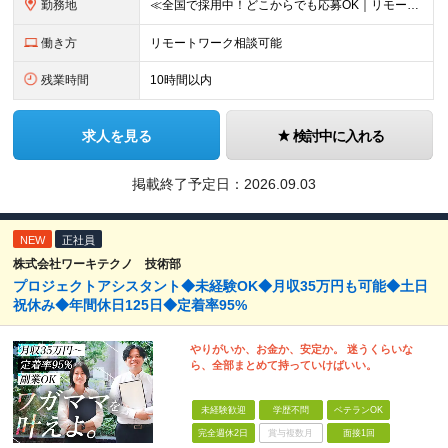
勤務地
≪全国で採用中！どこからでも応募OK｜リモートワークあり≫ ★大阪・東京・名古屋・福岡への引っ越し補助制度あり ★会社都合の転居を伴う転勤はなし ‥‥━━━━━━ ご自宅から通いやすいエリアや希望す
働き方
リモートワーク相談可能
残業時間
10時間以内
求人を見る
検討中に入れる
掲載終了予定日：
2026.09.03
NEW
正社員
株式会社ワーキテクノ 技術部
プロジェクトアシスタント◆未経験OK◆月収35万円も可能◆土日
祝休み◆年間休日125日◆定着率95%
やりがいか、お金か、安定か。 迷うくらいな
ら、全部まとめて持っていけばいい。
未経験歓迎
学歴不問
ベテランOK
完全週休2日
賞与複数月
面接1回