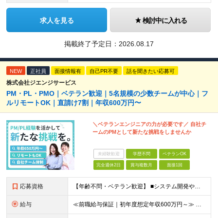
求人を見る
検討中に入れる
掲載終了予定日：
2026.08.17
NEW
正社員
面接情報有
自己PR不要
話を聞きたい応募可
株式会社ジエンジサービス
PM・PL・PMO｜ベテラン歓迎｜5名規模の少数チームが中心｜フ
ルリモートOK｜直請け7割｜年収600万円〜
＼ベテランエンジニアの力が必要です／ 自社チ
ームのPMとして新たな挑戦をしませんか
未経験歓迎
学歴不問
ベテランOK
完全週休2日
賞与複数月
面接1回
応募資格
【年齢不問・ベテラン歓迎】 ■システム開発やインフラの実務経験をお持ちの方（言語・工程・年数不問） ■学歴不問 ≪こんな方はぜひご応募ください≫ □SE経験を積んだがリーダー・PLのポジションがない
給与
≪前職給与保証｜初年度想定年収600万円～≫ 月給45万円以上＋決算賞与＋交通費 ※スキル・経験を考慮の上、優遇します ※上記月給には固定残業代月20時間分(5万1000円以上)を含みます。超過し