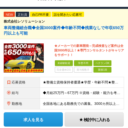
NEW
正社員
自己PR不要
話を聞きたい応募可
株式会社レソリューション
車両整備総合職◆全国3000案件◆年齢不問◆残業なしで年収650万
円以上も可能
★メーカーでの新車開発～完成検査など案件は全
国3000件以上！★専門コンサルタントがキャリア
をサポート！
未経験歓迎
学歴不問
ベテランOK
完全週休2日
賞与複数月
面接1回
応募資格
★整備士資格保持者優遇★学歴・年齢不問★整備経験者・既卒者・第二新卒・車業界経験者・未経験者歓迎！ ◎経験や資格を活かしてキャリアアップしたい方 ◎ライフスタイルに合った働き方を求めている方 ◎技術
給与
◆月給25万円～67万円 ※資格・経験・能力を考慮の上、優遇 ※現年収・年齢・経験・資格・能力等、総合的に考慮し、決定します。 ※自動車整備の実務経験がある方はご相談ください！ ※試用期間有(同待遇/
勤務地
全国各地にある勤務先での募集。3000カ所以上から希望を考慮し決定。 ★転居を伴う転勤なし。 ★遠方からのご応募も歓迎！引越など赴任に伴う費用、家賃は全額負担します（会社規定による）。 ★請負先
求人を見る
検討中に入れる