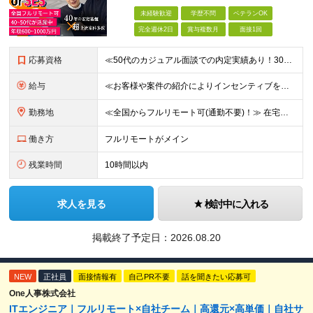
未経験歓迎
学歴不問
ベテランOK
完全週休2日
賞与複数月
面接1回
応募資格
≪50代のカジュアル面談での内定実績あり！30代〜50代活躍中≫ ■学歴不問 ■国籍不問 ■PMやPL、チームリーダー、サブリーダーなどマネジメントの経験をお持ちの方 ★「マネジメント未経験だけど今後
給与
≪お客様や案件の紹介によりインセンティブを支給！≫ 月給40万円以上＋賞与年2回＋インセンティブ ◎経験やスキルを考慮の上、優遇します ◎上記月給は固定残業代月45時間分(月額9万1040円以上)
勤務地
≪全国からフルリモート可(通勤不要)！≫ 在宅勤務、または首都圏を中心とするお客様先 ★転勤はありません ■本社 東京都品川区南大井6-26-2 大森ベルポートB館8F
働き方
フルリモートがメイン
残業時間
10時間以内
求人を見る
検討中に入れる
掲載終了予定日：
2026.08.20
NEW
正社員
面接情報有
自己PR不要
話を聞きたい応募可
One人事株式会社
ITエンジニア｜フルリモート×自社チーム｜高還元×高単価｜自社サ