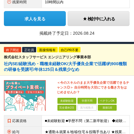
残業時間
10時間以内
求人を見る
検討中に入れる
掲載終了予定日：
2026.08.24
終了間近
正社員
面接情報有
自己PR不要
株式会社スタッフサービス エンジニアリング事業本部
社内SE/経験浅め・職種未経験OK/大手優良企業で活躍/約900種類
の研修を受講可/年休125日＆残業少なめ
＜今のスキルのまま大手優良企業で活躍できるチ
ャンス◎＞ 自分時間を大切にできる働き方をは
じめませんか？
未経験歓迎
学歴不問
ベテランOK
完全週休2日
賞与複数月
面接1回
応募資格
■未経験歓迎 ■学歴不問（第二新卒歓迎） ◆経験は一切問いません ◆転職回数・ブランク期間も不問 ◆面接というよりは“リラックス面談”です ≪こんな方をお待ちしています≫ ・地道にコツコツ作業が得
給与
★通勤＆就業＆地域/住宅＆役職手当あり ★残業代は全額支給 ★選べる給与制度あり！ ■東京・神奈川・千葉・埼玉勤務の場合 月給24.5万円～55万円＋諸手当 （残業代は全額支給） (20,000円の