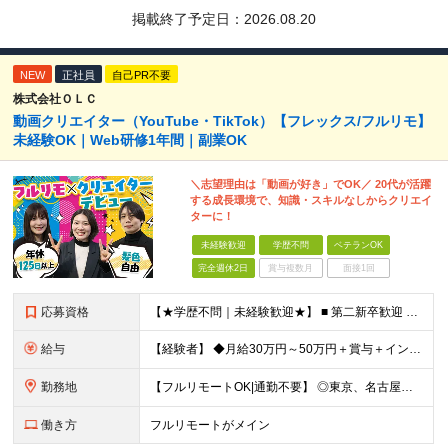
掲載終了予定日：
2026.08.20
NEW
正社員
自己PR不要
株式会社ＯＬＣ
動画クリエイター（YouTube・TikTok）【フレックス/フルリモ】
未経験OK｜Web研修1年間｜副業OK
＼志望理由は「動画が好き」でOK／ 20代が活躍
する成長環境で、知識・スキルなしからクリエイ
ターに！
未経験歓迎
学歴不問
ベテランOK
完全週休2日
賞与複数月
面接1回
応募資格
【★学歴不問｜未経験歓迎★】 ■ 第二新卒歓迎 ■ フリーター・社会人未経験OK ■ 動画編集経験は一切不問！ ■ タイピングが苦手でもOK！ ＼3つ以上当てはまった方はぜひご応募を／ □ 日
給与
【経験者】 ◆月給30万円～50万円＋賞与＋インセンティブ＋残業代全額支給 【未経験者】 ◆北海道エリア： 月給20万7,984円～＋賞与＋インセンティブ＋残業代全額支給 ◆東北エリア(青森
勤務地
【フルリモートOK|通勤不要】 ◎東京、名古屋、大阪、福岡を中心とした全国のプロジェクト先にて好きな場所で働けます！ ◆本社 東京都渋谷区道玄坂1-12-1 渋谷マークシティ22F ※未経験者は各
働き方
フルリモートがメイン