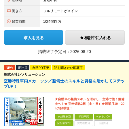
勤務地
通勤不要
働き方
フルリモートがメイン
残業時間
10時間以内
求人を見る
検討中に入れる
掲載終了予定日：
2026.08.20
NEW
正社員
自己PR不要
話を聞きたい応募可
株式会社レソリューション
空港特殊車両メカニック／整備士のスキルと資格を活かしてステッ
プUP！
★自動車の整備スキルを活かし、空港で働く整備
士へ！★ 完全週休2日（土・日）★残業月10～20
hの好環境！
未経験歓迎
学歴不問
ベテランOK
完全週休2日
賞与複数月
面接1回