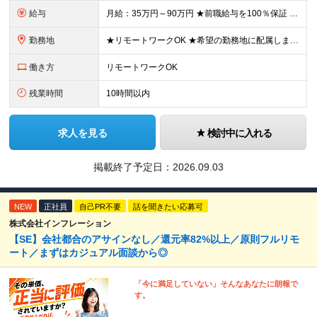
給与
月給：35万円～90万円 ★前職給与を100％保証 ★経験・能力を考慮の上、決定 ★案件内容の開示・明確な評価制度 ★案件単価が上がったら即昇給反映！ ※上記には固定残業代（6万6500円～21万
勤務地
★リモートワークOK ★希望の勤務地に配属します ★転居を伴う転勤はありません お客様先での勤務となります。 【本社】東京都新宿区西新宿1-20-3 【大阪】大阪府大阪市中央区安土町2-3-13
働き方
リモートワークOK
残業時間
10時間以内
求人を見る
検討中に入れる
掲載終了予定日：
2026.09.03
NEW
正社員
自己PR不要
話を聞きたい応募可
株式会社インフレーション
【SE】会社都合のアサインなし／還元率82%以上／原則フルリモ
ート／まずはカジュアル面談から◎
「今に満足していない」そんなあなたに朗報で
す。