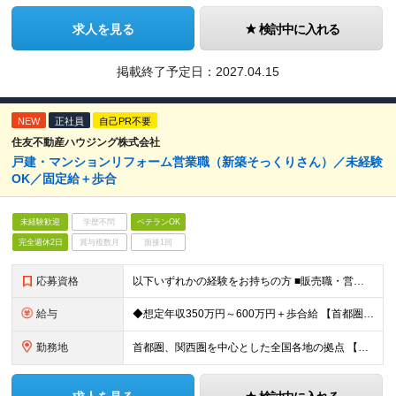
求人を見る
検討中に入れる
掲載終了予定日：
2027.04.15
NEW
正社員
自己PR不要
住友不動産ハウジング株式会社
戸建・マンションリフォーム営業職（新築そっくりさん）／未経験
OK／固定給＋歩合
未経験歓迎
学歴不問
ベテランOK
完全週休2日
賞与複数月
面接1回
応募資格
以下いずれかの経験をお持ちの方 ■販売職・営業職での顧客への提案経験をお持ちの方 ■建築関連の知識をお持ちの方
給与
◆想定年収350万円～600万円＋歩合給 【首都圏・東海・関西】 月給29.2万円～ （固定給25万円＋定額歩合給4万2千円、固定残業手当月約57時間分9万2700円含む） 【その他】 月給27.
勤務地
首都圏、関西圏を中心とした全国各地の拠点 【首都圏・東海・関西】 東京、千葉、埼玉、神奈川、茨城、愛知、三重、岐阜、静岡、大阪、京都、奈良、滋賀、兵庫 【その他】 栃木、群馬、北海道、宮城、新潟、