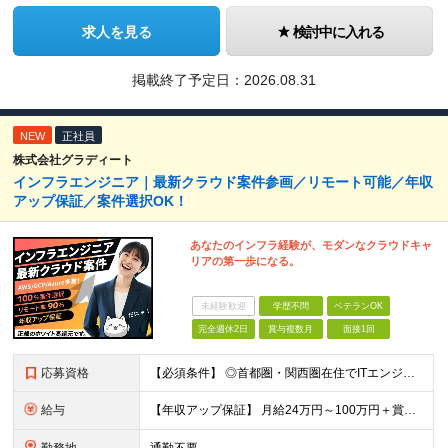
求人を見る
検討中に入れる
掲載終了予定日：
2026.08.31
NEW
正社員
株式会社グラディート
インフラエンジニア｜最新クラウド案件参画／リモート可能／年収
アップ保証／案件選択OK！
あなたのインフラ経験が、モダンなクラウドキャ
リアの第一歩になる。
未経験歓迎
学歴不問
ベテランOK
完全週休2日
賞与複数月
面接1回
応募資格
【必須条件】 ◎⾸都圏・関⻄圏在住でITエンジニアとしての実務経験が3年以上ある⽅（開発・インフラいずれも歓迎） →⾸都圏（東京、神奈川、千葉、埼⽟）、関⻄圏（⼤阪、兵庫、京都）在住のITエンジニア採
給与
【年収アップ保証】 月給24万円～100万円＋賞与（年3回）＋諸手当 ◆想定年収432万円〜1200万円(経験・スキルを考慮し決定) ※年収アップ保証付帯 ◆基本給には⽉20時間分の固定残業代(31,