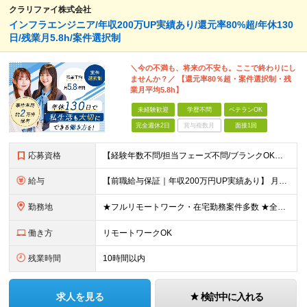
クラリファイ株式会社
インフラエンジニア/年収200万UP実績あり/還元率80%超/年休130
日/残業月5.8h/案件選択制
＼今の不満も、将来の不安も。ここで終わりにし
ませんか？／ 【還元率80％超・案件選択制・残
業月平均5.8h】
未経験歓迎
学歴不問
ベテランOK
完全週休2日
賞与複数月
面接1回
応募資格
【経験年数不問/担当フェーズ不問/ブランクOK】 ◆何らかのインフラ経験がある方（（3ヶ月以上でOK！） ◎業種未経験歓迎！ ◎学歴不問 ◎20代～50代まで幅広く活躍中！ ◎人柄重視の採用です♪
給与
【前職給与保証｜年収200万円UP実績あり】 月給35万円～103万円 ＜年収アップ事例＞ エンジニア：入社1年目 経験3年 月給46万円（諸手当含めず）※前職から月給16万円アップ エンジニア
勤務地
★フルリモートワーク・在宅勤務案件多数 ★全国各地にプロジェクトあり ★希望を考慮・転居を伴う転勤は無し・在宅ワークOK ★東京・大阪に加えて、2023年1月に札幌・名古屋・福岡OPEN！ 【本社
働き方
リモートワークOK
残業時間
10時間以内
求人を見る
検討中に入れる