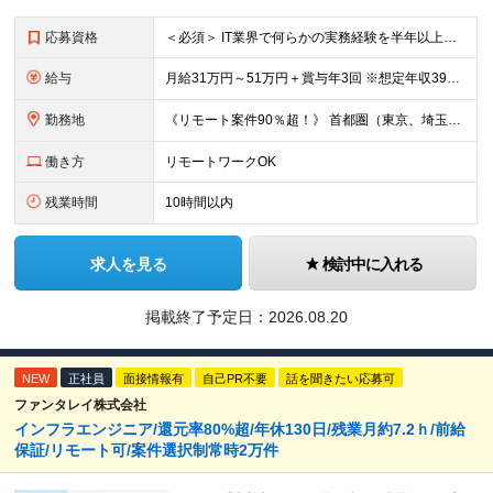
応募資格
＜必須＞ IT業界で何らかの実務経験を半年以上お持ちの方（使用言語不問） ＜こんなご希望があれば、ぜひ当社にご相談ください＞ ◎ スキルや成果にしっかり見合った給与を受け取りたい ◎ 残業を
給与
月給31万円～51万円＋賞与年3回 ※想定年収394万円～1,032万円 ★年間300万円の賞与実績あり ★平均昇給額3万円 ★エンジニアへの還元率75％（実質78.9%） ※経験・能力を考慮し
勤務地
《リモート案件90％超！》 首都圏（東京、埼玉、千葉、神奈川）、大阪、名古屋、福岡のプロジェクト先やリモートでの勤務となります。 ※面接から入社まで全てオンラインで完結できます！ ※帰社日自
働き方
リモートワークOK
残業時間
10時間以内
求人を見る
検討中に入れる
掲載終了予定日：
2026.08.20
NEW
正社員
面接情報有
自己PR不要
話を聞きたい応募可
ファンタレイ株式会社
インフラエンジニア/還元率80%超/年休130日/残業月約7.2ｈ/前給
保証/リモート可/案件選択制常時2万件