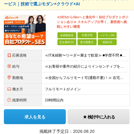
ービス｜技術で選ぶモダン×クラウド×AI
≪SESからSIerへと進化中！自社プロダクトポジ
ションあり≫ スキルアップが早く、新技術へ挑
戦しやすい環境
未経験歓迎
学歴不問
ベテランOK
完全週休2日
賞与複数月
面接1回
応募資格
≪IT未経験〜リーダー層まで歓迎≫ ■学歴不問 ■国籍不問 ★テスト／運用保守のみのご経験の方も歓迎です！ ≪歓迎要件≫ ・開発またはインフラいずれかの実務経験 ・AWSなどクラウド技術への興味・学
給与
≪お客様や案件の紹介によりインセンティブを支給！≫ 月給25万円～71.4万円＋賞与年2回(2ヶ月)＋各種手当 ◎経験やスキルを考慮の上、優遇します ◎上記月給は固定残業代月45時間分(月額5万6
勤務地
≪全国からフルリモート可(通勤不要)！≫ 在宅勤務、または首都圏を中心とするお客様先 ★転勤はありません ■本社 東京都品川区南大井6-26-2 大森ベルポートB館8F
働き方
フルリモートがメイン
残業時間
10時間以内
求人を見る
検討中に入れる
掲載終了予定日：
2026.08.20