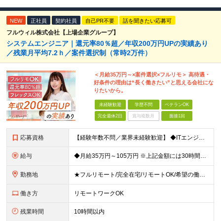
NEW
正社員
契約社員
自己PR不要
話を聞きたい応募可
フルウィル株式会社【上場企業グループ】
システムエンジニア｜還元率80％超／年収200万円UPの実績あり
／残業月平均7.2ｈ／案件選択制（常時2万件）
＜月給35万円～×案件選択×フルリモ＞ 高待遇・
好条件の理由は“長く働きたい”と思える会社にな
りたいから。
未経験歓迎
学歴不問
ベテランOK
完全週休2日
賞与複数月
面接1回
応募資格
【経験年数不問／業界未経験歓迎】 ◆ITエンジニアとしての実務経験がある方 （開発・インフラ・テスト・ヘルプデスクなどジャンル不問） ※学歴不問 ※ブランクがある方、独学から実務経験をお持ちの方も大
給与
◆月給35万円～105万円 ※上記金額には30時間分・6万6000円～19.9万円の固定残業代が含まれています。 固定残業代を超える勤務が発生した場合は、追加支給いたします。 ※試用期間3ヶ月あり
勤務地
★フルリモート/完全在宅/リモートOK/希望の働き方が叶う ◆ご自身のご希望や居住地を考慮し、決定します。 ◆転居を伴う転勤はありません。 全国各地のプロジェクト先での勤務となります。 【東京本
働き方
リモートワークOK
残業時間
10時間以内