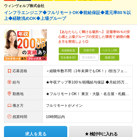
ウィンヴォルブ株式会社
インフラエンジニア◆フルリモートOK◆前給保証◆還元率80％以
上◆経験浅めOK◆上場グループ
【あなたらしく輝ける場所へ】 定着率95％の安
心感と上場グループの安定した環境で 納得の働
き方を実現しよう◎
未経験歓迎
学歴不問
ベテランOK
完全週休2日
賞与複数月
面接1回
応募資格
＜経験年数不問（1年未満でもOK！）/担当フェーズ不問/ブランクOK＞ ◆開発またはインフラに携わった経験がある方（業界・経験年数不問） ◆学歴不問 ＼＼まずは気軽にご応募ください！／／ ★研修明
給与
★年収アップ率100％/前職給与保証 ◆月給35万円～110万円＜入社時から年収200万円UP実現多数！還元率80％以上＞ ※上記は最低保証額。経験・年齢・能力などを考慮の上、優遇いたします。 ※上
勤務地
★フルリモートOK！ 東京・大阪・名古屋・札幌・福岡の支社及び周辺のプロジェクト先（関東・関西・東海・北海道・福岡）での勤務となります。 ※勤務地はお選びいただけます ※希望されない転勤は発生しま
働き方
フルリモートがメイン
残業時間
10時間以内
求人を見る
検討中に入れる