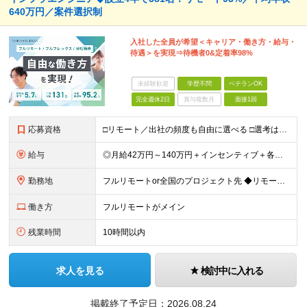
640万円／案件選択制
入社した全員が希望＜キャリア・働き方・給与・
待遇＞を実現⇒待機者0&定着率98%
未経験歓迎
学歴不問
ベテランOK
完全週休2日
賞与複数月
面接1回
応募資格
□リモート／出社の頻度も自由に選べる □選考は役員とWeb面談1回のみ □学歴不問／第二新卒歓迎／ブランクOK 【応募条件】 ◎インフラエンジニアの実務経験1年以上をお持ちの方 └運用・監視だけの方
給与
◎月給42万円～140万円＋インセンティブ＋各種手当 ・エンジニア平均年収640万円 ・入社したエンジニア全員年収UP！平均180万円UP！ ・還元率80~95%！平均還元率86.9% ・単価連動型⇒
勤務地
フルリモートor全国のプロジェクト先 ◆リモート実施率93%（リモート／出社の頻度も自分で選べる） ◆UIターン歓迎！転勤なし ※(変更の範囲)上記を除く当社関連勤務地 ＼独立した評価機関による評価
働き方
フルリモートがメイン
残業時間
10時間以内
求人を見る
検討中に入れる
掲載終了予定日：
2026.08.24