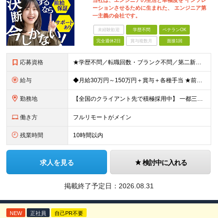
当社は、エンジニアの生活と幸福度を インフレ
ーションさせるために生まれた、 エンジニア第
一主義の会社です。
未経験歓迎
学歴不問
ベテランOK
完全週休2日
賞与複数月
面接1回
応募資格
★学歴不問／転職回数・ブランク不問／第二新卒も歓迎！ 【応募条件】 エンジニア実務経験がある方 ※領域や担当工程は問いません。 ◎学歴・ブランク・転職回数不問。 ◎選考はWebで完結！即日内定も！
給与
◆月給30万円～150万円＋賞与＋各種手当 ★前職給与保証／スキル・経験により決定します。 ★給与は案件単価に完全連動 ★案件の契約内容や昇給、賞与額はすべて開示いたします。 ※上記給与には、月3
勤務地
【全国のクライアント先で積極採用中】 一都三県／関西／九州／東海を中心に全国の案件をご用意。 ★完全在宅勤務も可！ ★プロジェクトは完全選択制 ★フルリモート案件の選択も可能 【100％希望の案件に
働き方
フルリモートがメイン
残業時間
10時間以内
求人を見る
検討中に入れる
掲載終了予定日：
2026.08.31
NEW
正社員
自己PR不要