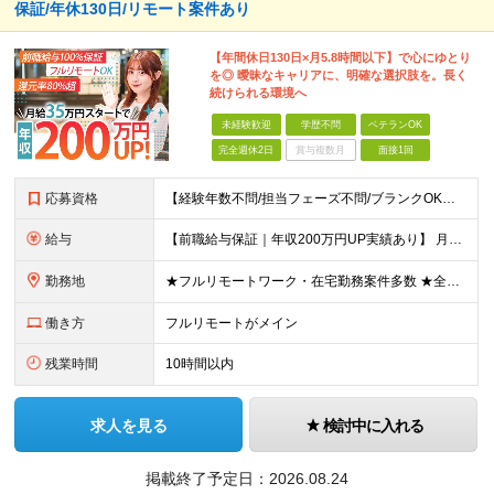
保証/年休130日/リモート案件あり
【年間休日130日×月5.8時間以下】で心にゆとり
を◎ 曖昧なキャリアに、明確な選択肢を。長く
続けられる環境へ
未経験歓迎
学歴不問
ベテランOK
完全週休2日
賞与複数月
面接1回
応募資格
【経験年数不問/担当フェーズ不問/ブランクOK】 ◆何らかの開発経験がある方（1年未満でもOK！） ◎業種未経験歓迎！ ◎学歴不問 ◎20代～50代まで幅広く活躍中！ ◎人柄重視の採用です♪ ＼
給与
【前職給与保証｜年収200万円UP実績あり】 月給35万円～103万円 ＜年収アップ事例＞ エンジニア：入社1年目 経験3年 月給46万円（諸手当含めず）※前職から月給16万円アップ エンジニア
勤務地
★フルリモートワーク・在宅勤務案件多数 ★全国各地にプロジェクトあり ★希望を考慮・転居を伴う転勤は無し・在宅ワークOK ★東京・大阪に加えて、2023年1月に札幌・名古屋・福岡OPEN！ 【本社
働き方
フルリモートがメイン
残業時間
10時間以内
求人を見る
検討中に入れる
掲載終了予定日：
2026.08.24