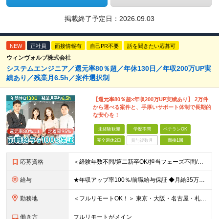
掲載終了予定日：
2026.09.03
NEW
正社員
面接情報有
自己PR不要
話を聞きたい応募可
ウィンヴォルブ株式会社
システムエンジニア／還元率80％超／年休130日／年収200万UP実
績あり／残業月6.5h／案件選択制
【還元率80％超×年収200万UP実績あり】 2万件
から選べる案件と、手厚いサポート体制で長期的
な安心を！
未経験歓迎
学歴不問
ベテランOK
完全週休2日
賞与複数月
面接1回
応募資格
＜経験年数不問/第二新卒OK/担当フェーズ不問/ブランクOK＞ ◆開発またはインフラに携わった経験がある方（業界・経験年数不問） ◆学歴不問 ＼＼まずは気軽にご応募ください！／／ ★研修明けで数ヶ
給与
★年収アップ率100％/前職給与保証 ◆月給35万円～110万円＜入社時から年収200万円UP実現多数！還元率80％以上＞ ※上記は最低保証額。経験・年齢・能力などを考慮の上、優遇いたします。 ※上
勤務地
＜フルリモートOK！＞ 東京・大阪・名古屋・札幌・福岡の本社・支社及び周辺のプロジェクト先（関東・関西・東海・北海道・福岡）での勤務となります。 ※勤務地はお選びいただけます ※希望されない転勤は発
働き方
フルリモートがメイン