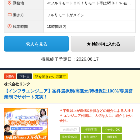
勤務地
≪フルリモートＯＫ！リモート率は65％！≫ 在宅勤務または東京・神奈川・埼玉・千葉のお客様先での勤務 ■本社 東京都港区芝2-22-15 STKビル 1F (変更の範囲)上記を除く当社関連勤務地
働き方
フルリモートがメイン
残業時間
10時間以内
求人を見る
検討中に入れる
掲載終了予定日：
2026.08.17
NEW
正社員
話を聞きたい応募可
株式会社リンク
【インフラエンジニア】案件選択制/高還元/待機保証100%/専属営
業制でサポート充実！
＊半数以上がSNS&社員などの紹介による入社！
＊ エンジニア仲間に、大切な人に、紹介したい
会社。
未経験歓迎
学歴不問
ベテランOK
完全週休2日
賞与複数月
面接1回