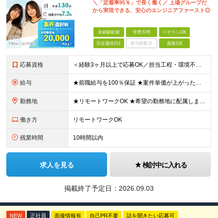
＼「定着率95％」で長く働く／ 上場グループだ
から実現できる、安心のエンジニアファースト◎
未経験歓迎
学歴不問
ベテランOK
完全週休2日
賞与複数月
面接1回
応募資格
＜経験3ヶ月以上で応募OK／担当工程・環境不問／ブランクOK＞ ★20代～50代まで幅広く活躍中 ★キャリア20年以上のベテランも歓迎 ★子育てと両立しながら働く社員も在籍 ★ブランクあり・正社員デビ
給与
★前職給与を100％保証 ★案件単価が上がったら即昇給反映！ ＼想定年収420万円～1080万円／ 月給35万円～90万円＋交通費全額支給＋各種手当 平均150～200万円年収UPを実現！ ーーー
勤務地
★リモートワークOK ★希望の勤務地に配属します ★転居を伴う転勤はありません お客様先での勤務となります。 ■東京本社／東京都新宿区西新宿1-20-3 ■大阪支社／大阪府大阪市中央区安土町2-3
働き方
リモートワークOK
残業時間
10時間以内
求人を見る
検討中に入れる
掲載終了予定日：
2026.09.03
NEW
正社員
面接情報有
自己PR不要
話を聞きたい応募可