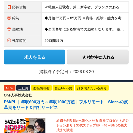
応募資格
≪職種未経験者、第二新卒者、ブランクのある方歓迎！≫ ◆自動車整備士3級以上の資格をお持ちの方 学歴不問。 ◎自動車整備士資格必須 ◎整備経験者優遇 ※技術サポートが充実しており、経験年数は不問
給与
◆月給25万円～85万円 ※資格・経験・能力を考慮の上、優遇 ※現年収・年齢・経験・資格・能力等、総合的に考慮し、決定します。 ※自動車整備の実務経験がある方はご相談ください！ ※試用期間有(同待遇/
勤務地
◆全国各地にある空港での勤務となります。 ※希望を考慮し勤務先を決定いたします。 ※地域により空港内特殊車両の整備を空港外で行なう事もあります。 ★遠方からのご応募も歓迎です。引越など赴任に伴う
残業時間
20時間以内
求人を見る
検討中に入れる
掲載終了予定日：
2026.08.20
NEW
正社員
面接情報有
自己PR不要
話を聞きたい応募可
One人事株式会社
PM/PL｜年収600万円～年収1000万超｜フルリモート｜SIerへの変
革期をリード＆自社サービス
組織を創りSIerへ進化させる 自社プロダクトポジ
ションあり｜30代ステップUP・40～50代の集大
成まで歓迎