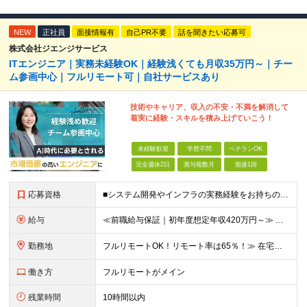
NEW
正社員
面接情報有
自己PR不要
話を聞きたい応募可
株式会社ジエンジサービス
ITエンジニア｜実務未経験OK｜経験浅くても月収35万円～｜チー
ム参画中心｜フルリモート可｜自社サービスあり
技術やキャリア、収入の不安・不満を解消して
着実に経験・スキルを積み上げていこう！
未経験歓迎
学歴不問
ベテランOK
完全週休2日
賞与複数月
面接1回
応募資格
■システム開発やインフラの実務経験をお持ちの方（言語・工程・年数不問） ■学歴不問 ┗システムサポートや運用保守・テスターなど幅広い経験の方も歓迎します！ ┗独学や実務未経験者といった方からの応募も歓
給与
≪前職給与保証｜初年度想定年収420万円～≫ 月給35万円以上＋決算賞与＋交通費 ※スキル・経験を考慮の上、優遇します ※上記月給には固定残業代月20時間分(4万5000円以上)を含みます。超過し
勤務地
フルリモートOK！リモート率は65％！≫ 在宅勤務または東京・神奈川・埼玉・千葉のお客様先での勤務 ■本社 東京都港区芝2-22-15 STKビル 1F (変更の範囲)上記を除く当社関連勤務地
働き方
フルリモートがメイン
残業時間
10時間以内