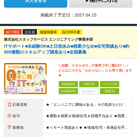
求人を見る
検討中に入れる
掲載終了予定日：
2027.04.15
終了間近
正社員
面接情報有
自己PR不要
株式会社スタッフサービス エンジニアリング事業本部
ITサポート■未経験OK■土日祝休み■残業少なめ■在宅実績あり■約
900種類のスキルアップ講座あり■全国募集
＼知識・スキルゼロ→IT業界で手に職GET！／
どんなに小さな「わからない」にも寄り添います
★
未経験歓迎
学歴不問
ベテランOK
完全週休2日
賞与複数月
面接1回
応募資格
★「エンジニアに興味がある」その気持ちだけでOK！ ■学歴不問 ■IT知識・実務経験は一切不問！未経験・第二新卒大歓迎 ★ITサポート・IT事務やエンジニアの経験をお持ちの方は優遇します！ 地方在住
給与
★通勤＆就業＆地域/住宅＆役職手当あり ★残業代は全額支給 ★選べる給与制度あり！ ■東京・神奈川・千葉・埼玉勤務の場合 月給24.5万円～55万円＋諸手当 （残業代は全額支給） (20,000円の
勤務地
★リモート実績あり★ ★地域/住宅・単身赴任手当などサポートも万全 ★転任費用や寮・社宅制度も完備しています ★勤務地については希望を考慮の上、決定します 『地元で働きたい』『新天地で挑戦したい』と