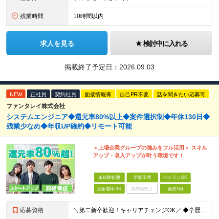
残業時間
10時間以内
求人を見る
検討中に入れる
掲載終了予定日：
2026.09.03
NEW
正社員
契約社員
面接情報有
自己PR不要
話を聞きたい応募可
ファンタレイ株式会社
システムエンジニア◆還元率80%以上◆案件選択制◆年休130日◆
残業少なめ◆年収UP確約◆リモート可能
＜上場企業グループの強みをフル活用＞ スキル
アップ・収入アップが叶う環境です！
未経験歓迎
学歴不問
ベテランOK
完全週休2日
賞与複数月
面接1回
応募資格
＼第二新卒歓迎！キャリアチェンジOK／ ◆学歴不問 ◆何らかの開発経験がある方（年数・フェーズ不問） ★人柄重視の採用 ＼こんな方にピッタリです！／ ◇スタートアップ企業で新しいキャリアを歩みたい方