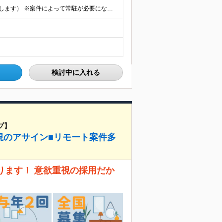
★フルリモート勤務も可（全国応募OK/住宅手当を支給します） ※案件によって常駐が必要になる場合があります。 ※希望がない限り、転勤はありません ※U・Iターン歓迎 ★ルトラの社員は全国各地で活躍中
検討中に入れる
プ】
視のアサイン■リモート案件多
ります！ 意欲重視の採用だか