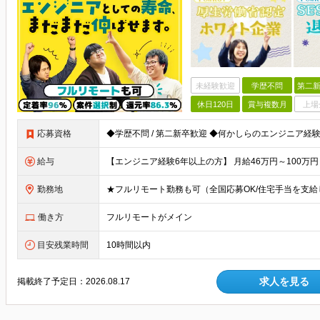
未経験歓迎
学歴不問
第二新
休日120日
賞与複数月
上場
応募資格
給与
勤務地
働き方
フルリモートがメイン
目安残業時間
10時間以内
求人を見る
掲載終了予定日：
2026.08.17