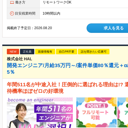
働き方
リモートワークOK
目安残業時間
10時間以内
求人を見る
掲載終了予定日：
2026.08.20
NEW
正社員
面接情報有
自己PR不要
話を聞きたい応募可
株式会社 HAL
開発エンジニア/月給35万円～/案件単価80％還元＋α
5％
年間511名が中途入社！圧倒的に選ばれる理由は!? 
待機率ほぼゼロの好環境