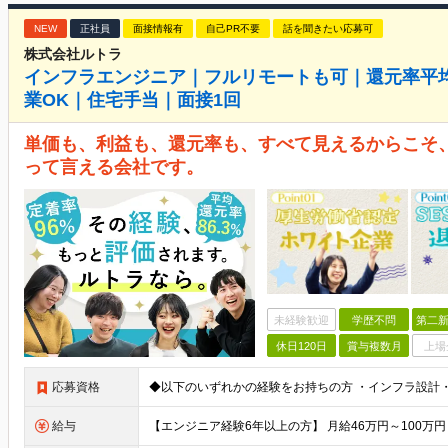
NEW
正社員
面接情報有
自己PR不要
話を聞きたい応募可
株式会社ルトラ
インフラエンジニア｜フルリモートも可｜還元率平均8
業OK｜住宅手当｜面接1回
単価も、利益も、還元率も、すべて見えるからこそ、
って言える会社です。
未経験歓迎
学歴不問
第二新
休日120日
賞与複数月
上場
応募資格
給与