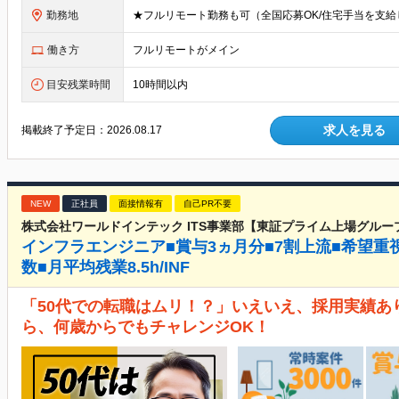
勤務地
働き方
フルリモートがメイン
目安残業時間
10時間以内
求人を見る
掲載終了予定日：
2026.08.17
NEW
正社員
面接情報有
自己PR不要
株式会社ワールドインテック ITS事業部【東証プライム上場グルー
インフラエンジニア■賞与3ヵ月分■7割上流■希望重
数■月平均残業8.5h/INF
「50代での転職はムリ！？」いえいえ、採用実績あ
ら、何歳からでもチャレンジOK！