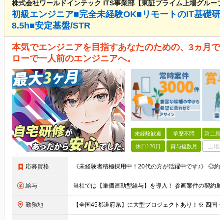
株式会社ワールドインテック ITS事業部【東証プライム上場グルー
初級エンジニア■完全未経験OK■リモートのIT基礎
8.5h■安定基盤/STR
本気でエンジニアを目指すあなたのための、3ヵ月で
ローで一人前のエンジニアへ。
未経験歓迎
学歴不問
第二新
休日120日
賞与複数月
上場
応募資格
給与
勤務地