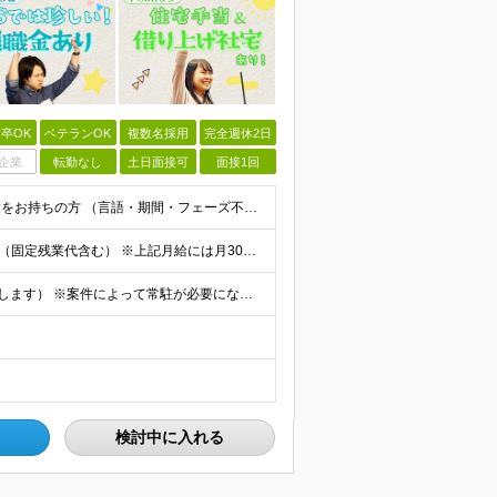
卒OK
ベテランOK
複数名採用
完全週休2日
企業
転勤なし
土日面接可
面接1回
◆学歴不問 / 第二新卒歓迎 ◆何かしらのエンジニア経験をお持ちの方 （言語・期間・フェーズ不問） 経験浅めの方も遠慮なくご応募ください！ ■入社前Q＆A ────── ◎実力に見合った報酬が手に
【エンジニア経験6年以上の方】 月給46万円～100万円（固定残業代含む） ※上記月給には月30時間分の固定残業代（月8万7,400円～月19万円）を含む。超過分は全額支給。 【エンジニア経験4年以
★フルリモート勤務も可（全国応募OK/住宅手当を支給します） ※案件によって常駐が必要になる場合があります。 ※希望がない限り、転勤はありません ※U・Iターン歓迎 ★ルトラの社員は全国各地で活躍中
検討中に入れる