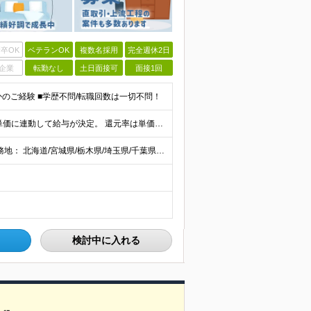
卒OK
ベテランOK
複数名採用
完全週休2日
企業
転勤なし
土日面接可
面接1回
かのご経験 ■学歴不問/転職回数は一切不問！
当社では【単価連動型給与】を導入！ 参画案件の契約単価に連動して給与が決定。 還元率は単価の【70％～80％】と東証プライム上場グループとして高水準です！（社会保険料・教育コスト含む） ■関東：月給
【全国47都道府県】に大型プロジェクトあり！ 主要勤務地： 北海道/宮城県/栃木県/埼玉県/千葉県/東京都/神奈川県/愛知県/大阪府/京都府/兵庫県/広島県/福岡県/熊本県 ※勤務エリアは、あなたの
検討中に入れる