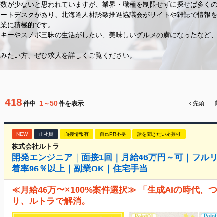
人数が少ないと思われていますが、業界・職種を制限せずに探せば多く
ポートデスクがあり、北海道人材誘致推進協議会がサイトや雑誌で情報
事業に積極的です。
キーやスノボ三昧の生活がしたい、美味しいグルメの虜になったなど、
てみたい方、ぜひ求人を詳しくご覧ください。
418
1～50
件中
件を表示
先頭
NEW
正社員
面接情報有
自己PR不要
話を聞きたい応募可
株式会社ルトラ
開発エンジニア｜面接1回｜月給46万円～可｜フル
着率96％以上｜副業OK｜住宅手当
≪月給46万〜×100%案件選択≫ 「生成AIの時代
り、ルトラで解消。