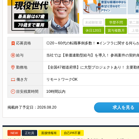
未経験歓迎
学歴不問
第二新
休日120日
賞与複数月
上場
応募資格
◎20～60代の転職事例多数！ ■インフラに関する何ら
給与
勤務地
働き方
リモートワークOK
目安残業時間
10時間以内
求人を見る
掲載終了予定日：
2026.08.20
NEW
正社員
面接情報有
自己PR不要