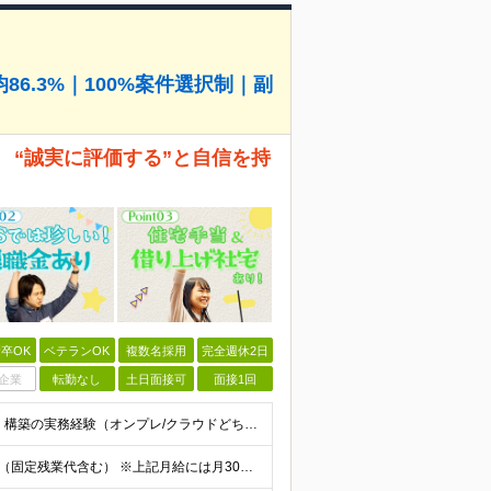
6.3%｜100%案件選択制｜副
 “誠実に評価する”と自信を持
卒OK
ベテランOK
複数名採用
完全週休2日
企業
転勤なし
土日面接可
面接1回
◆以下のいずれかの経験をお持ちの方 ・インフラ設計・構築の実務経験（オンプレ/クラウドどちらもOK） ・クラウド環境下での運用保守に関する実務経験 ◆学歴不問 ＜こんな方は特に歓迎します＞ ◎これま
【エンジニア経験6年以上の方】 月給46万円～100万円（固定残業代含む） ※上記月給には月30時間分の固定残業代（月8万7,400円～月19万円）を含む。超過分は全額支給。 【エンジニア経験4年以