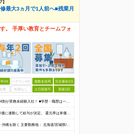
プ】
研修最大3ヵ月で1人前へ■残業月
す。 手厚い教育とチームフォ
卒OK
ベテランOK
複数名採用
完全週休2日
企業
転勤なし
土日面接可
面接1回
《未経験者積極採用中！20代の方が活躍中です♪》 ◎約4割が実務未経験入社！ ■学歴・職歴は一切問いません！ ■第二新卒の方もお気軽にご相談ください♪ ■入社してから数年は、転勤の可能性があります
当社では【単価連動型給与】を導入！ 参画案件の契約単価に連動して給与が決定。 還元率は単価の【70％～80％】と東証プライム上場グループとして高水準です！（社会保険料・教育コスト含む） ■関東：月給
【全国45都道府県】に大型プロジェクトあり！※ 四国・沖縄を除く 主要勤務地： 北海道/宮城県/栃木県/埼玉県/千葉県/東京都/神奈川県/愛知県/大阪府/京都府/兵庫県/広島県/福岡県/熊本県 ※勤