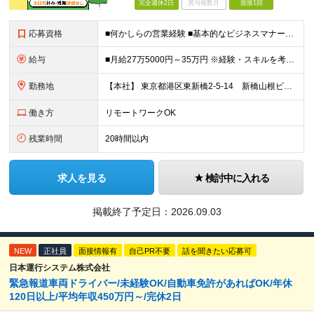
完全週休2日
賞与複数月
面接1回
応募資格
■何かしらの営業経験 ■基本的なビジネスマナー・PCスキルをお持ちの方 ■学歴不問 【歓迎条件】 エンタメ・メディア領域で、人と人の間に立ち、物事を円滑に進めてきたご経験をお持ちの方は大歓迎です。
給与
■月給27万5000円～35万円 ※経験・スキルを考慮し決定します。 ※上記金額には、固定残業代（月40時間／6万4625円～8万2175円）を含みます。 ※超過分は別途支給します。 【試用期間】
勤務地
【本社】 東京都港区東新橋2-5-14 新橋山根ビル7階
働き方
リモートワークOK
残業時間
20時間以内
求人を見る
検討中に入れる
掲載終了予定日：
2026.09.03
NEW
正社員
面接情報有
自己PR不要
話を聞きたい応募可
日本運行システム株式会社
緊急報道車両ドライバー/未経験OK/自動車免許があればOK/年休
120日以上/平均年収450万円～/完休2日