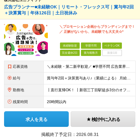
株式会社ユニフィット
広告プランナー■未経験OK｜リモート・フレックス可｜賞与年2回
＋決算賞与｜年休126日｜土日祝休み
＼プロモーション企画からブランディングまで！
／ 正解がないから、未経験でも大丈夫☆*
未経験歓迎
学歴不問
ベテランOK
完全週休2日
賞与複数月
面接1回
応募資格
＼未経験・第二新卒歓迎／ ■学歴不問 広告業界の知識や経験は一切不問。 未経験から活躍している先輩が多数在籍中です！ ＜こんな方にオススメです！＞ ◎広告・マーケティングの世界に興味がある ◎自
給与
賞与年2回＋決算賞与あり♪（業績による） 月給30万円～ ※上記月給額を目安として、経験や前職給与などを踏まえ、相談のうえ給与額が変動する可能性がございます。 ※試用期間中は賞与対象外となります。
勤務地
┃直行直帰OK！ ┃新宿三丁目駅徒歩3分のオフィス ┃転勤なし 【本社】 東京都新宿区新宿5-13-9 太平洋不動産新宿ビル 2F ＼オフィスの雰囲気についてご紹介／ 落ち着いた色味でまとめられた
残業時間
20時間以内
求人を見る
検討中に入れる
掲載終了予定日：
2026.08.31