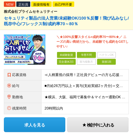
NEW
正社員
面接情報有
自己PR不要
株式会社プライムセキュリティー
セキュリティ製品の法人営業/未経験OK/100％反響！飛び込みなし/
既存中心/フレックス制/成約率70～80％
＼★100%反響スタイル×成約率70〜80%★／ ニ
ーズの高い商材だから、未経験でも成約をGETし
やすい♪
未経験歓迎
学歴不問
ベテランOK
完全週休2日
賞与複数月
面接1回
応募資格
≪人柄重視の採用！正社員デビューの方も応援◎≫ ★フリーターの方、転職回数なども一切不問 ■未経験OK ■学歴不問 ■普通自動車免許をお持ちの方（AT限定可） ≪こんな方にピッタリです！≫ ◎未経験
給与
■月給26万円以上＋賞与(支給実績2ヶ月分)＋交通費 ★6月からはチームインセンティブも新たに導入予定！ ※スキル・経験を考慮の上、決定いたします ※上記には見込み残業代2万円以上（24時間分）を含
勤務地
★横浜、大阪、福岡で募集中＆マイカー通勤OK ★転勤はありません ★希望の勤務地に配属します 【本社】 神奈川県横浜市戸塚区矢部町65 イェルコローレビル1F 【大阪オフィス】 大阪府大阪市北区池
残業時間
20時間以内
求人を見る
検討中に入れる