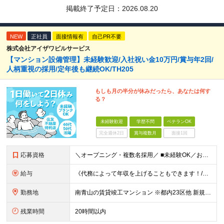
掲載終了予定日：
2026.08.20
NEW
正社員
面接情報有
自己PR不要
株式会社アイザワビルサービス
【マンション設備管理】未経験歓迎/入社祝い金10万円/賞与年2回/
人柄重視の採用/定年後も継続OK/TH205
もしも月の半分が休みだったら、あなたは何す
る？
未経験歓迎
学歴不問
ベテランOK
完全週休2日
賞与複数月
面接1回
応募資格
＼オープニング・複数名採用／ ■未経験OK／お人柄を重視します！ ■高卒以上 ■60歳未満の方(定年年齢による理由) ＜長く安心して働きやすい＞ 当社では現在20代～60代の管理スタッフが活躍中！
給与
《代務によって年収を上げることもできます！/想定年収330万円》 ■月給22万円以上＋賞与年2回(2カ月/2025年実績)＋時間外手当＋資格手当＋役職手当＋交通費（夜勤のみ） ………… ≪昇給、賞与、
勤務地
南青山の賃貸竣工マンション ※都内23区他 新規受託物件につき、オープニングの募集です！ 入社時期はご相談可能です！ 【本社/面接地】 東京都新宿区西新宿2丁目6番1号 新宿住友ビル4階 ※(変
残業時間
20時間以内