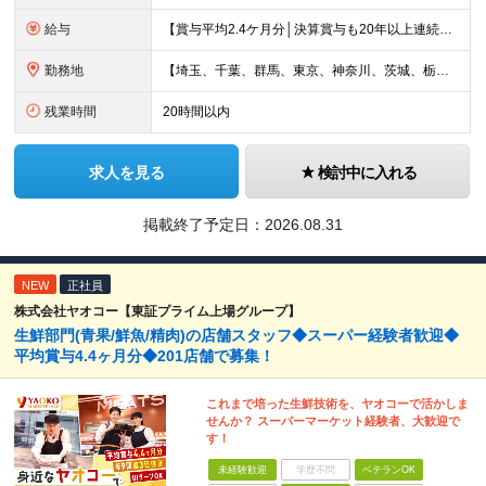
給与
【賞与平均2.4ケ月分│決算賞与も20年以上連続で支給中！】 ＜月収例＞ 月収29万円（地域限定正社員／残業代・各種手当含む） 月収26万円（契約社員／残業代・各種手当含む） ◆月給：月給258,
勤務地
【埼玉、千葉、群馬、東京、神奈川、茨城、栃木の各店舗で積極採用中！U・Iターン歓迎】 【群馬県】 安中/伊勢崎/太田/桐生/高崎/館林/富岡/ 中之条/藤岡/前橋 【茨城県】 古河/取手/竜ヶ崎
残業時間
20時間以内
求人を見る
検討中に入れる
掲載終了予定日：
2026.08.31
NEW
正社員
株式会社ヤオコー【東証プライム上場グループ】
生鮮部門(青果/鮮魚/精肉)の店舗スタッフ◆スーパー経験者歓迎◆
平均賞与4.4ヶ月分◆201店舗で募集！
これまで培った生鮮技術を、ヤオコーで活かしま
せんか？ スーパーマーケット経験者、大歓迎で
す！
未経験歓迎
学歴不問
ベテランOK