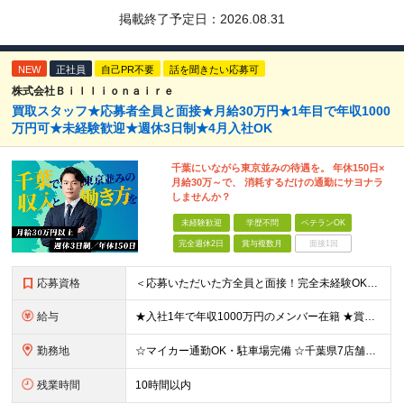
掲載終了予定日：
2026.08.31
NEW
正社員
自己PR不要
話を聞きたい応募可
株式会社Ｂｉｌｌｉｏｎａｉｒｅ
買取スタッフ★応募者全員と面接★月給30万円★1年目で年収1000
万円可★未経験歓迎★週休3日制★4月入社OK
千葉にいながら東京並みの待遇を。 年休150日×
月給30万～で、 消耗するだけの通勤にサヨナラ
しませんか？
未経験歓迎
学歴不問
ベテランOK
完全週休2日
賞与複数月
面接1回
応募資格
＜応募いただいた方全員と面接！完全未経験OK＞ ★第二新卒・ブランクOK ★転職回数・スキル不問 ★学歴不問 ◎第二新卒も大歓迎 「新卒で入社したけど、環境が合わなくて早期に退職してしまった」 とい
給与
★入社1年で年収1000万円のメンバー在籍 ★賞与だけで100万円以上の支給実績も ★月給30万円以上 月給30万円～50万円＋賞与年1回（最大3カ月分）＋インセンティブ＋各種手当 ※研修期間中は
勤務地
☆マイカー通勤OK・駐車場完備 ☆千葉県7店舗で募集 ☆2026年新店舗立ち上げ店舗あり ☆転勤なし 本社、もしくは以下店舗での勤務になります。 【本社】 千葉県印旛郡酒々井町本佐倉457-2
残業時間
10時間以内