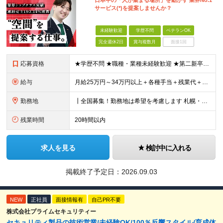
日本中の「人が集まる場所」を動かす 業界No.1
サービス(*)を提案しませんか？
未経験歓迎
学歴不問
ベテランOK
完全週休2日
賞与複数月
面接1回
応募資格
★学歴不問 ★職種・業種未経験歓迎 ★第二新卒歓迎 ＜こんな方にオススメ＞ ◎一つの商材ではなく、幅広い提案で勝負したい ◎成長企業でスケールの大きい仕事に挑戦したい ◎実力を評価されたい＆腰を据え
給与
月給25万円～34万円以上＋各種手当＋残業代＋賞与年2回 初年度想定年収：348万円～ ※経験・能力を考慮のうえ優遇します。 ※上記にはエリア給（10,000円～15,000円）、見込み残業代（20
勤務地
┃全国募集！勤務地は希望を考慮します 札幌・仙台・東京・横浜・金沢・名古屋・大阪・京都・広島・福岡 募集 ※上記のほか、全国に拠点あり ※キャリアアップやキャリアシフトに伴う転勤も一部ありますが、基
残業時間
20時間以内
求人を見る
検討中に入れる
掲載終了予定日：
2026.09.03
NEW
正社員
面接情報有
自己PR不要
株式会社プライムセキュリティー
セキュリティ製品の技術営業/未経験OK/100％反響スタイル/育成体