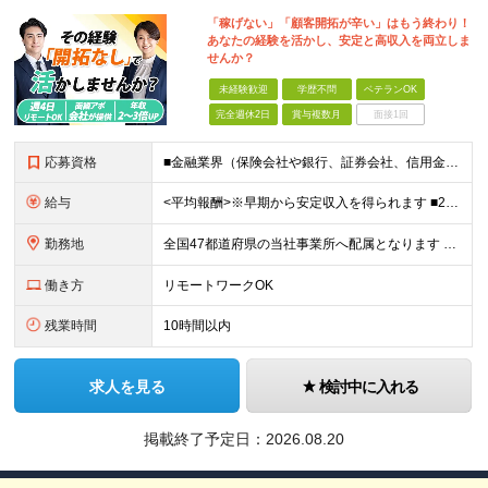
「稼げない」「顧客開拓が辛い」はもう終わり！
あなたの経験を活かし、安定と高収入を両立しま
せんか？
未経験歓迎
学歴不問
ベテランOK
完全週休2日
賞与複数月
面接1回
応募資格
■金融業界（保険会社や銀行、証券会社、信用金庫など）の営業経験をお持ちの方 ■学歴不問 ※第二新卒の方も歓迎します ※直販の保険営業職経験者も多数活躍中。 お客さまへのご提案に集中できる仕組みにより
給与
<平均報酬>※早期から安定収入を得られます ■2年目～：888万円 ■3年目～：960万円 ■4年目～：1028万円 ★成果連動型報酬（営業成績に応じて支給/45時間分固定残業代含む/超過分は別途支
勤務地
全国47都道府県の当社事業所へ配属となります ※居住地や希望の勤務先を考慮します ※リモートワークOK／転勤なし ＜本社＞ 東京都台東区浅草橋1-1-8 FP浅草橋ビル (変更の範囲)上記を除く当
働き方
リモートワークOK
残業時間
10時間以内
求人を見る
検討中に入れる
掲載終了予定日：
2026.08.20