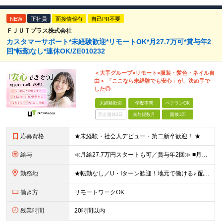
NEW
正社員
面接情報有
自己PR不要
ＦＪＵＴプラス株式会社
カスタマーサポート*未経験歓迎*リモートOK*月27.7万可*賞与年2
回*転勤なし*連休OK/ZE010232
＜大手グループ×リモート×服装・髪色・ネイル自
由＞ 「ここなら未経験でも安心」が、決め手で
した◎
未経験歓迎
学歴不問
ベテランOK
完全週休2日
賞与複数月
面接1回
応募資格
★未経験・社会人デビュー・第二新卒歓迎！ ★フリーターやブランクのある方も大歓迎！ ★20～40代幅広く活躍中 ■学歴不問 ＼こんな方にピッタリ／ --------------------- □ 正
給与
≪月給27.7万円スタートも可／賞与年2回≫ ■月給21万円～27.7万円＋各種手当＋賞与年2回 ※給与は勤務地に応じて変更します ※年齢や経験・スキルなどを考慮して決定します ※時間外手当は全額支給
勤務地
★転勤なし／U・Iターン歓迎！地元で働ける♪ 配属先：東京・神奈川・千葉・長野・石川・大阪・福岡・札幌・愛知・広島にある『NTTドコモ』グループ 《勤務地一覧》 ■東京 ・東京都新宿区新宿4-1-6
働き方
リモートワークOK
残業時間
20時間以内