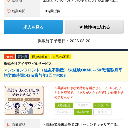
勤務地
全国エリアの「カメラのキタムラ」各店舗へ配属となります ※最初の配属先は希望を最大限考慮した上で決定します ▼詳しい勤務地住所は下記URLをご確認ください。 https://sss.kitamur
残業時間
10時間以内
求人を見る
検討中に入れる
掲載終了予定日：
2026.08.20
NEW
正社員
面接情報有
自己PR不要
株式会社アイザワビルサービス
マンションフロント（住友不動産）/未経験OK/40～50代活躍/月平
均労働時間142h/賞与年2回/TF303
＼英語が好きな気持ちを活かせる！／ ゆったり
とした空間で、「ありがとう」が嬉しい仕事を始
めませんか？
未経験歓迎
学歴不問
ベテランOK
完全週休2日
賞与複数月
面接1回
応募資格
＜職種/業種未経験者OK！セカンドキャリアご希望の方も大歓迎！＞ ■高卒以上 ■英語が好きな方・抵抗がない方 ■60歳未満の方(定年年齢による理由) ＜面接は相互理解を大切にしています＞ 緊張して上