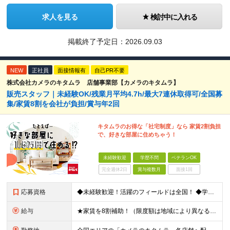
求人を見る
検討中に入れる
掲載終了予定日：
2026.09.03
NEW
正社員
面接情報有
自己PR不要
株式会社カメラのキタムラ 店舗事業部【カメラのキタムラ】
販売スタッフ｜未経験OK/残業月平均4.7h/最大7連休取得可/全国募
集/家賃8割を会社が負担/賞与年2回
キタムラのお得な「社宅制度」なら 家賃2割負担
で、好きな部屋に住めちゃう！
未経験歓迎
学歴不問
ベテランOK
完全週休2日
賞与複数月
面接1回
応募資格
◆未経験歓迎！活躍のフィールドは全国！ ◆学歴不問 ◆第二新卒も活躍中 ◆35歳以下の方（若年層の長期キャリア形成を図るため）
給与
★家賃を8割補助！（限度額は地域により異なる） ※転勤による引っ越しが発生する場合 ＝＝＝＝＝＝＝＝＝＝＝＝＝＝＝＝＝＝＝＝＝＝＝ 例えば、家賃7.5万円なら6万円は会社で負担。 あなたが支払うのは、