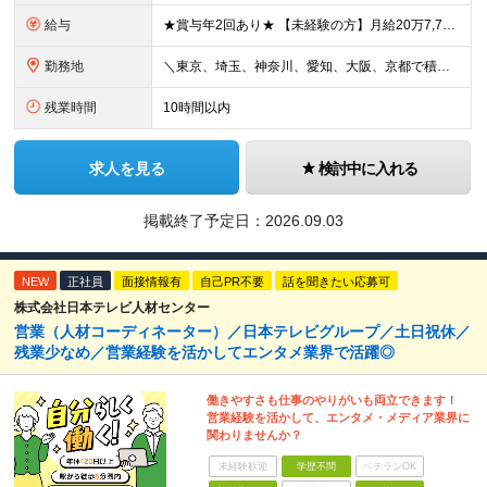
給与
★賞与年2回あり★ 【未経験の方】月給20万7,750円～＋賞与年2回＋残業代全額支給＋交通費支給 【生物系大卒の方】月給21万3,750円～＋賞与年2回＋残業代全額支給＋交通費支給 ★手当が充実
勤務地
＼東京、埼玉、神奈川、愛知、大阪、京都で積極採用中！／ ・東京都：品川区 ・埼玉県：和光市 ・神奈川県：横浜市戸塚区、藤沢市 ・茨城県：つくば市 Lマイカー通勤OK！ ・愛知県：犬山市
残業時間
10時間以内
求人を見る
検討中に入れる
掲載終了予定日：
2026.09.03
NEW
正社員
面接情報有
自己PR不要
話を聞きたい応募可
株式会社日本テレビ人材センター
営業（人材コーディネーター）／日本テレビグループ／土日祝休／
残業少なめ／営業経験を活かしてエンタメ業界で活躍◎
働きやすさも仕事のやりがいも両立できます！
営業経験を活かして、エンタメ・メディア業界に
関わりませんか？
未経験歓迎
学歴不問
ベテランOK