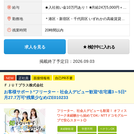
給与
★入社祝い金10万円あり！ ■月給24万5,000円＋賞与年2回(2カ月/2025年実績)＋時間外手当＋資格手当＋交通費 ※一律英会話手当（2万円）を含みます ※給与は経験・能力等を考慮して決定し
勤務地
＊港区・新宿区・千代田区 いずれかの高級賃貸マンションにて勤務 ◇港区南麻布エリア ◇新宿区エリア ◇千代田区エリア ★竣工するマンション（南青山）でのオープニング募集もあります！ 【本社】 東
残業時間
20時間以内
求人を見る
検討中に入れる
掲載終了予定日：
2026.09.03
NEW
正社員
面接情報有
自己PR不要
ＦＪＵＴプラス株式会社
お客様サポート*フリーター・社会人デビュー歓迎*在宅週3～5日*
月27.7万可*残業少なめ/ZE010233
フリーター、社会人デビューも歓迎！ オフィス
ワーク未経験から始めてOK♪ NTTドコモグルー
プで安心スタート◎
未経験歓迎
学歴不問
ベテランOK