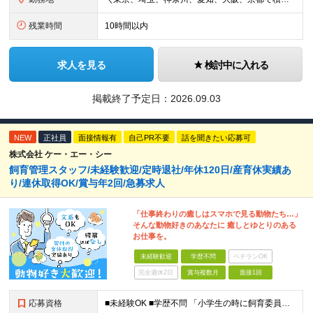
残業時間
10時間以内
求人を見る
検討中に入れる
掲載終了予定日：
2026.09.03
NEW
正社員
面接情報有
自己PR不要
話を聞きたい応募可
株式会社 ケー・エー・シー
飼育管理スタッフ/未経験歓迎/定時退社/年休120日/産育休実績あ
り/連休取得OK/賞与年2回/急募求人
「仕事終わりの癒しはスマホで見る動物たち…」
そんな動物好きのあなたに 癒しとゆとりのある
お仕事を。
未経験歓迎
学歴不問
ベテランOK
完全週休2日
賞与複数月
面接1回
応募資格
■未経験OK ■学歴不問 「小学生の時に飼育委員だった！」 なんて方もお待ちしております♪ ※ご自宅でのペット飼育について※ ご自宅でげっ歯類・ウサギのペット飼育を禁止しております。当社業務では清