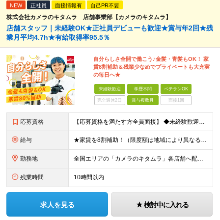
NEW
正社員
面接情報有
自己PR不要
株式会社カメラのキタムラ 店舗事業部【カメラのキタムラ】
店舗スタッフ｜未経験OK★正社員デビューも歓迎★賞与年2回★残
業月平均4.7h★有給取得率95.5％
自分らしさ全開で働こう♪金髪・青髪もOK！ 家
賃8割補助＆残業少なめでプライベートも大充実
の毎日へ★
未経験歓迎
学歴不問
ベテランOK
完全週休2日
賞与複数月
面接1回
応募資格
【応募資格を満たす方全員面接】 ◆未経験歓迎！活躍のフィールドは全国！ ◆学歴不問 ◆第二新卒も活躍中 ◆35歳以下の方（若年層の長期キャリア形成を図るため）
給与
★家賃を8割補助！（限度額は地域により異なる） ※転勤による引っ越しが発生する場合 ＝＝＝＝＝＝＝＝＝＝＝＝＝＝＝＝＝＝＝＝＝＝＝ 例えば、家賃7.5万円なら6万円は会社で負担。 あなたが支払うのは、
勤務地
全国エリアの「カメラのキタムラ」各店舗へ配属となります ※最初の配属先は希望を最大限考慮した上で決定します ▼詳しい勤務地住所は下記URLをご確認ください。 https://sss.kitamur
残業時間
10時間以内
求人を見る
検討中に入れる