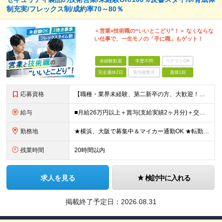
制充実/フレックス制/成約率70～80％
＜営業×技術職の“いいとこどり”！＞ なくならな
い仕事で、一生モノの「手に職」もゲット！
未経験歓迎
学歴不問
ベテランOK
完全週休2日
賞与複数月
面接1回
応募資格
【職種・業界未経験、第二新卒の方、大歓迎！】 ■未経験OK ■学歴不問 ■普通自動車免許をお持ちの方（AT限定可） ≪こんな方にピッタリです！≫ ・未経験から「手に職」をつけて将来の安心を手に入れた
給与
■月給26万円以上＋賞与(支給実績2ヶ月分)＋交通費 ★6月からはチームインセンティブも新たに導入予定！ ※スキル・経験を考慮の上、決定いたします ※上記には見込み残業代2万円以上（24時間分）を含
勤務地
★横浜、大阪で募集中＆マイカー通勤OK ★転勤はありません ★希望の勤務地に配属します 【本社】 神奈川県横浜市戸塚区矢部町65 イェルコローレビル1F 【大阪オフィス】 大阪府大阪市北区池田町2
残業時間
20時間以内
求人を見る
検討中に入れる
掲載終了予定日：
2026.08.31