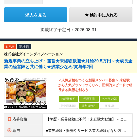
求人を見る
検討中に入れる
掲載終了予定日：
2026.08.31
NEW
正社員
株式会社ダイニングイノベーション
新規事業の立ち上げ・運営★未経験歓迎★月給29.5万円～★成長企
業の経営陣と共に働く★残業少なめ/賞与年2回
＜人気店舗をつくる創業メンバー募集＞ 未経験
から人気ブランドづくりへ。圧倒的スピードで成
長する業態を創ろう
未経験歓迎
学歴不問
ベテランOK
完全週休2日
賞与複数月
面接1回
応募資格
【学歴・業界経験は不問！未経験大歓迎】 ＜こんな方、大歓迎！＞ ・新しいことにイチから挑戦し、ワクワクする熱量を味わいたい方 ・毎日同じことの繰り返しから抜け出したい方 ・新しいブランドづくりに興味
給与
■業界経験・販売やサービス業の経験がない方 月給29.5万円～ ※固定残業手当（51,937円～/月30時間分）、固定深夜割増手当（3,463円～月10時間分） ■外食業界で店長・副店長等の経験をお