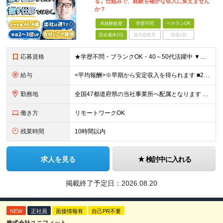
る」仕組みで、経験を確かな収入に変えません
か？
未経験歓迎
学歴不問
ベテランOK
完全週休2日
賞与複数月
面接1回
応募資格
★学歴不問・ブランクOK・40～50代活躍中 ▼以下いずれかのご経験をお持ちの方 ■金融業界（保険会社や銀行、証券会社、信用金庫など）での就業経験 ■何かしらの営業経験をお持ちの方 ※ブランクのある方
給与
<平均報酬>※早期から安定収入を得られます ■2年目～：888万円 ■3年目～：960万円 ■4年目～：1028万円 ★成果連動型報酬（営業成績に応じて支給/45時間分固定残業代含む/超過分は別途支
勤務地
全国47都道府県の当社事業所へ配属となります ※居住地や希望の勤務先を考慮します ※リモートワークOK／転勤なし ＜本社＞ 東京都台東区浅草橋1-1-8 FP浅草橋ビル (変更の範囲)上記を除く当
働き方
リモートワークOK
残業時間
10時間以内
求人を見る
検討中に入れる
掲載終了予定日：
2026.08.20
NEW
正社員
面接情報有
自己PR不要