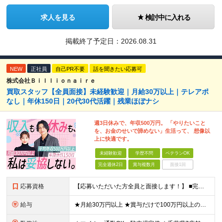
求人を見る
検討中に入れる
掲載終了予定日：
2026.08.31
NEW
正社員
自己PR不要
話を聞きたい応募可
株式会社Ｂｉｌｌｉｏｎａｉｒｅ
買取スタッフ【全員面接】未経験歓迎｜月給30万以上｜テレアポ
なし｜年休150日｜20代30代活躍｜残業ほぼナシ
週3日休みで、年収500万円。 「やりたいこと
を、お金のせいで諦めない」生活って、 想像以
上に快適です。
未経験歓迎
学歴不問
ベテランOK
完全週休2日
賞与複数月
面接1回
応募資格
【応募いただいた方全員と面接します！】 ■完全未経験OK ■転職回数・前職・スキル・学歴不問 ■20代～30代活躍中！ ★第二新卒も大歓迎 「新卒で入社したけど、環境が合わなくて早期に退職してしまっ
給与
★月給30万円以上 ★賞与だけで100万円以上の支給実績も ★1年で年収1000万円のメンバー在籍 ★インセンティブで月20万円獲得した実績も 月給30万円～50万円＋賞与年1回（最大3カ月分）＋イ