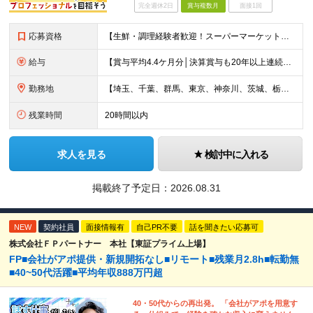
完全週休2日
賞与複数月
面接1回
応募資格
【生鮮・調理経験者歓迎！スーパーマーケット経験者は特に歓迎します◎】 ◆高卒以上 ◆いずれかのご経験をお持ちの方 ・スーパーの生鮮売場（鮮魚・精肉・青果）での勤務経験がある方 ・鮮魚専門店や精肉専門店
給与
【賞与平均4.4ケ月分│決算賞与も20年以上連続で支給中！】 ◆月給：258,400円～418,000円＋残業代＋各種手当 ※給与は前職での経験、スキルを考慮し、決定します ※残業代は全額支給します
勤務地
【埼玉、千葉、群馬、東京、神奈川、茨城、栃木の各店舗で積極採用中！U・Iターン歓迎】 【群馬県】 安中/伊勢崎/太田/桐生/高崎/館林/富岡/ 中之条/藤岡/前橋 【茨城県】 古河/取手/竜ヶ崎
残業時間
20時間以内
求人を見る
検討中に入れる
掲載終了予定日：
2026.08.31
NEW
契約社員
面接情報有
自己PR不要
話を聞きたい応募可
株式会社ＦＰパートナー 本社【東証プライム上場】
FP■会社がアポ提供・新規開拓なし■リモート■残業月2.8h■転勤無
■40~50代活躍■平均年収888万円超
40・50代からの再出発。 「会社がアポを用意す