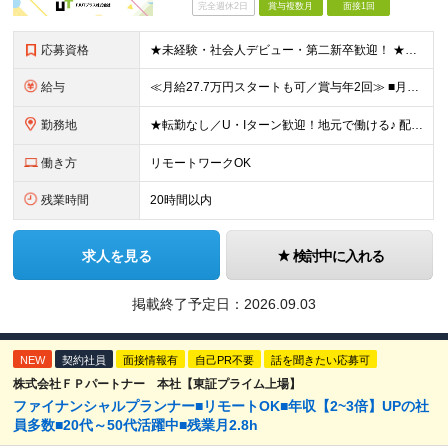
完全週休2日
賞与複数月
面接1回
応募資格
★未経験・社会人デビュー・第二新卒歓迎！ ★フリーターやブランクのある方も大歓迎！ ★20～40代幅広く活躍中 ■学歴不問 ＼こんな方にピッタリ／ --------------------- □ 正
給与
≪月給27.7万円スタートも可／賞与年2回≫ ■月給21万円～27.7万円＋各種手当＋賞与年2回 ※給与は勤務地に応じて変更します ※年齢や経験・スキルなどを考慮して決定します ※時間外手当は全額支給
勤務地
★転勤なし／U・Iターン歓迎！地元で働ける♪ 配属先：東京・神奈川・千葉・長野・石川・大阪・福岡・札幌・愛知・広島にある『NTTドコモ』グループ 《勤務地一覧》 ■東京 ・東京都新宿区新宿4-1-6
働き方
リモートワークOK
残業時間
20時間以内
求人を見る
検討中に入れる
掲載終了予定日：
2026.09.03
NEW
契約社員
面接情報有
自己PR不要
話を聞きたい応募可
株式会社ＦＰパートナー 本社【東証プライム上場】
ファイナンシャルプランナー■リモートOK■年収【2~3倍】UPの社
員多数■20代～50代活躍中■残業月2.8h