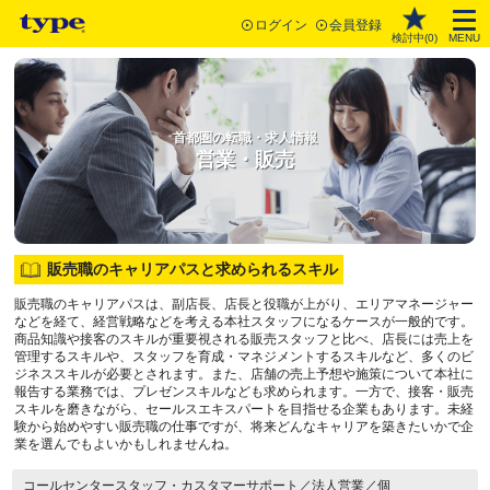
ログイン
会員登録
検討中(
0
)
MENU
首都圏の転職・求人情報
営業・販売
販売職のキャリアパスと求められるスキル
販売職のキャリアパスは、副店長、店長と役職が上がり、エリアマネージャー
などを経て、経営戦略などを考える本社スタッフになるケースが一般的です。
商品知識や接客のスキルが重要視される販売スタッフと比べ、店長には売上を
管理するスキルや、スタッフを育成・マネジメントするスキルなど、多くのビ
ジネススキルが必要とされます。また、店舗の売上予想や施策について本社に
報告する業務では、プレゼンスキルなども求められます。一方で、接客・販売
スキルを磨きながら、セールスエキスパートを目指せる企業もあります。未経
験から始めやすい販売職の仕事ですが、将来どんなキャリアを築きたいかで企
業を選んでもよいかもしれませんね。
コールセンタースタッフ・カスタマーサポート／法人営業／個