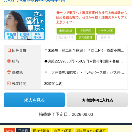
身一つで東京へ！家具家電付き社宅＆未経験から
始める総合職で、ゼロから描く理想のキャリアと
上京ライフ♪
未経験歓迎
学歴不問
ベテランOK
完全週休2日
賞与複数月
面接1回
応募資格
＊未経験・第二新卒歓迎！ ＊自己PR・職歴不問 ＊20代・30代が活躍中 ★普通自動車免許（AT限定可）をお持ちの方 ★学歴不問！ ＼こんな方にピッタリ／ ・身一つで東京での一人暮らしを始めたい方
給与
◆月給22万9830円〜50万円＋賞与年2回＋各種手当 ※経験・能力を考慮の上決定 ※残業代は全額支給 ※試用期間3ヶ月あり （東京：月給21万1,560円＋交通費/千葉：月給19万6,080円＋交通
勤務地
＊「大井競馬場前駅」・「5号バース前」バス停すぐ ＊マイカー・バイク通勤OK（駐車場完備/ガソリン代支給） 【東京営業所】 東京都品川区八潮2-8-9 【本社営業所】 千葉県佐倉市城内町247-1
残業時間
20時間以内
求人を見る
検討中に入れる
掲載終了予定日：
2026.09.03
NEW
正社員
面接情報有
自己PR不要
話を聞きたい応募可