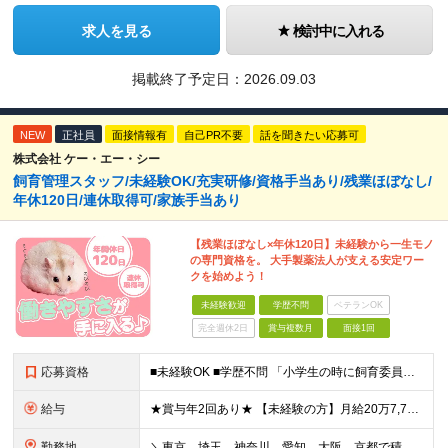
求人を見る
検討中に入れる
掲載終了予定日：
2026.09.03
NEW
正社員
面接情報有
自己PR不要
話を聞きたい応募可
株式会社 ケー・エー・シー
飼育管理スタッフ/未経験OK/充実研修/資格手当あり/残業ほぼなし/
年休120日/連休取得可/家族手当あり
【残業ほぼなし×年休120日】未経験から一生モノ
の専門資格を。 大手製薬法人が支える安定ワー
クを始めよう！
未経験歓迎
学歴不問
ベテランOK
完全週休2日
賞与複数月
面接1回
応募資格
■未経験OK ■学歴不問 「小学生の時に飼育委員だった！」 なんて方もお待ちしております♪ ※ご自宅でのペット飼育について※ ご自宅でげっ歯類・ウサギのペット飼育を禁止しております。当社業務では清
給与
★賞与年2回あり★ 【未経験の方】月給20万7,750円～＋賞与年2回＋残業代全額支給＋交通費支給 【生物系大卒の方】月給21万3,750円～＋賞与年2回＋残業代全額支給＋交通費支給 ★手当が充実
勤務地
＼東京、埼玉、神奈川、愛知、大阪、京都で積極採用中！／ ・東京都：品川区 ・埼玉県：和光市 ・神奈川県：横浜市戸塚区、藤沢市 ・茨城県：つくば市 Lマイカー通勤OK！ ・愛知県：犬山市