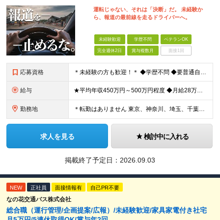
運転じゃない、それは「決断」だ。 未経験か
ら、報道の最前線を走るドライバーへ。
未経験歓迎
学歴不問
ベテランOK
完全週休2日
賞与複数月
面接1回
応募資格
＊未経験の方も歓迎！＊ ◆学歴不問 ◆要普通自動車第一種運転免許 ◆守秘義務を守れる方 ※以下の経験が活かせます ・ホスピタリティ・マナーを大事に人と接する仕事の経験 ・整備士やディーラーなど、車
給与
★平均年収450万円～500万円程度 ◆月給28万円～＋賞与2回＋交通費全額支給＋役職手当 ※試用期間2カ月あり（期間中の雇用形態、待遇に差異はありません） ※月給には月20時間分のみなし残業代3万
勤務地
＊転勤はありません 東京、神奈川、埼玉、千葉県内での勤務となります ※基本的には直行直帰・配属は通いやすさを考慮します ※U・Iターン歓迎 ※東京勤務メインとなります 【本社】 東京都中央区銀座1
求人を見る
検討中に入れる
掲載終了予定日：
2026.09.03
NEW
正社員
面接情報有
自己PR不要
なの花交通バス株式会社
総合職（運行管理/企画提案/広報）/未経験歓迎/家具家電付き社宅
月5万円/5連休取得OK/賞与年2回