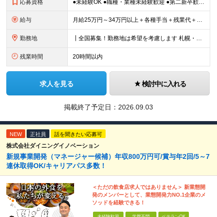
応募資格
●未経験OK ●職種・業種未経験歓迎 ●第二新卒歓迎 ●学歴不問 ＜こんな方におすすめ！＞ ◎ホテル・アパレル・携帯販売など接客経験を活かしたい ◎「今の会社、この先が見えない」と感じている ◎上場
給与
月給25万円～34万円以上＋各種手当＋残業代＋賞与年2回（昨年度2～4ヶ月分） 初年度想定年収：350万円～ ＜クラス・経験別の月給目安＞ ■メンバークラス：月給25万円以上 ■店長やSVなどのマネ
勤務地
┃全国募集！勤務地は希望を考慮します 札幌・仙台・東京・横浜・静岡・名古屋・大阪・京都・広島・福岡 募集 ※上記のほか、全国に拠点あり ※キャリアアップやキャリアシフトに伴う転勤も一部ありますが、基
残業時間
20時間以内
求人を見る
検討中に入れる
掲載終了予定日：
2026.09.03
NEW
正社員
話を聞きたい応募可
株式会社ダイニングイノベーション
新規事業開発（マネージャー候補）年収800万円可/賞与年2回/5～7
連休取得OK/キャリアパス多数！
＜ただの飲食店求人ではありません＞ 新業態開
発のメンバーとして、業態開発力NO.1企業のメ
ソッドを経験できる！
未経験歓迎
学歴不問
ベテランOK