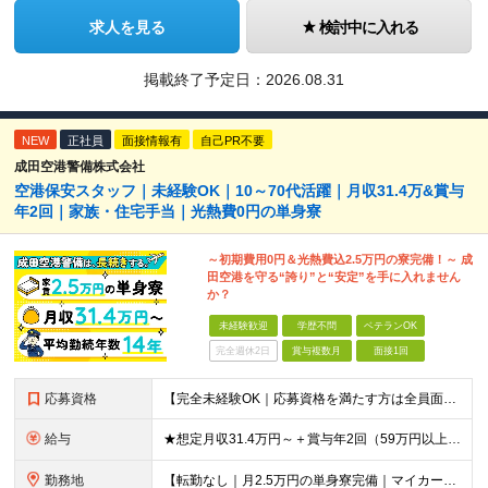
求人を見る
検討中に入れる
掲載終了予定日：
2026.08.31
NEW
正社員
面接情報有
自己PR不要
成田空港警備株式会社
空港保安スタッフ｜未経験OK｜10～70代活躍｜月収31.4万&賞与
年2回｜家族・住宅手当｜光熱費0円の単身寮
～初期費用0円＆光熱費込2.5万円の寮完備！～ 成
田空港を守る“誇り”と“安定”を手に入れません
か？
未経験歓迎
学歴不問
ベテランOK
完全週休2日
賞与複数月
面接1回
応募資格
【完全未経験OK｜応募資格を満たす方は全員面接！】 ◎学歴不問／前職不問／転職回数不問 ◎自動車免許・英語力なども一切不問 ◎58歳以下の方（長期のキャリア形成を図るため） ブランクがある方、正社員
給与
★想定月収31.4万円～＋賞与年2回（59万円以上） ★入社お祝い金15万円支給 ★水道+光熱費無料の家賃がリーズナブルな社員寮(単身寮)あり！ 月給24万5000円以上(基本給21万1000円＋業
勤務地
【転勤なし｜月2.5万円の単身寮完備｜マイカー・バイク通勤OK】 成田空港または空港関連施設での勤務となります。 お住まいや希望を考慮し、千葉市美浜区・四街道市への配属となる場合もあります。 【本社