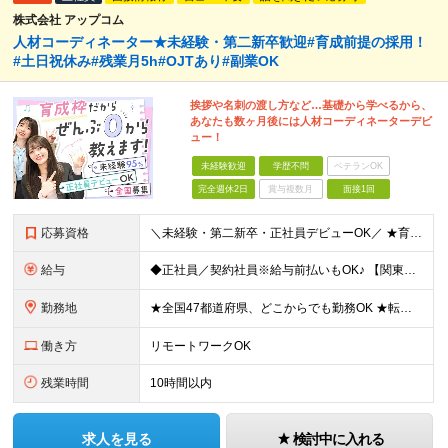
株式会社 アップコム
人材コーディネーター★未経験・第二新卒歓迎#育成前提の採用！
#土日祝休み#残業月5h#OJTあり#副業OK
挨拶や名刺の渡し方など…基礎から学べるから、
あなたも数ヶ月後には人材コーディネーターデビ
ュー！
未経験歓迎
学歴不問
ベテランOK
完全週休2日
賞与複数月
面接1回
応募資格
＼未経験・第二新卒・正社員デビューOK／ ★育成前提の採用を実施中！ ■経歴・ブランク不問 ■学歴不問 ≪≪特別なスキルや経験は必要なし！≫≫ 当社では人柄重視の採用を実施しています。 働く先輩社員
給与
◆正社員／契約社員※給与前払いもOK♪ 【関東（一都三県）】 月給25万円～ ※固定残業代（月20時間分／月3万2383円）を含む。超過分は別途支給。 ※試用期間中の給与は月給23万円～ 【関東（北
勤務地
★全国47都道府県、どこからでも勤務OK ★転勤なし！腰を据えて活躍◎ ★マイカー通勤OK（拠点による） ★業務に慣れたら、ゆくゆくはリモート併用やフルリモートも可能 全国のお客様先にて勤務していた
働き方
リモートワークOK
残業時間
10時間以内
求人を見る
検討中に入れる