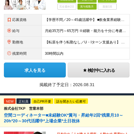
完全週休2日
賞与複数月
面接1回
応募資格
【学歴不問／20～45歳活躍中】 ■飲食業界経験および販売／サービスの経験がある方を歓迎します 例えば「もっとこうすれば売れるのに」というアイデアを形にしたい方、経営陣に近いポジションでビジネスを
給与
月給35万円～65万円 ※経験・能力を十分に考慮し決定。 ※月給35万円～48万円までは非管理職となりますので、 上記月給には、月30時間分の固定残業代（61,620円～84,508円）および月10
勤務地
【転居を伴う転勤なし／U・Iターン支援あり】 本社（恵比寿）または当社が運営する東京都内の直営店舗での勤務 ※配属先は経験・希望・プロジェクト内容を踏まえて決定します。 ★社宅・引越支援制度あり（
残業時間
30時間以内
求人を見る
検討中に入れる
掲載終了予定日：
2026.08.31
NEW
正社員
自己PR不要
話を聞きたい応募可
株式会社TKP 営業本部
空間コーディネーター■未経験OK*賞与・昇給年2回*残業月10～
20h*20～30代活躍中*上場企業*土日祝休