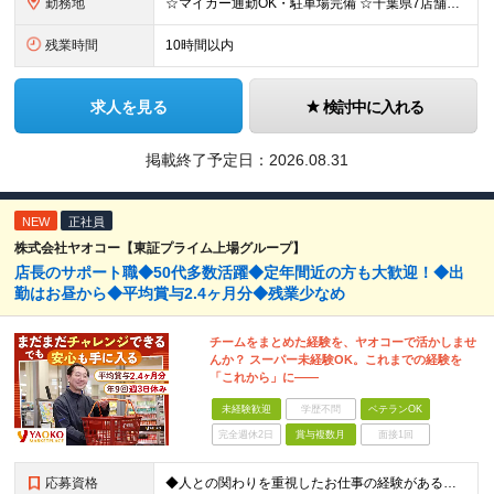
勤務地
☆マイカー通勤OK・駐車場完備 ☆千葉県7店舗で募集 ☆2026年新店舗立ち上げ店舗あり ☆転勤なし 本社、もしくは以下店舗での勤務になります。 【本社】 千葉県印旛郡酒々井町本佐倉457-2
残業時間
10時間以内
求人を見る
検討中に入れる
掲載終了予定日：
2026.08.31
NEW
正社員
株式会社ヤオコー【東証プライム上場グループ】
店長のサポート職◆50代多数活躍◆定年間近の方も大歓迎！◆出
勤はお昼から◆平均賞与2.4ヶ月分◆残業少なめ
チームをまとめた経験を、ヤオコーで活かしませ
んか？ スーパー未経験OK。これまでの経験を
「これから」に――
未経験歓迎
学歴不問
ベテランOK
完全週休2日
賞与複数月
面接1回
応募資格
◆人との関わりを重視したお仕事の経験がある方 とくにチームをまとめた経験がある方を歓迎します ┗例えば… □スーパーマーケット・ホームセンター・ドラッグストアなどの 小売業でチームをまと