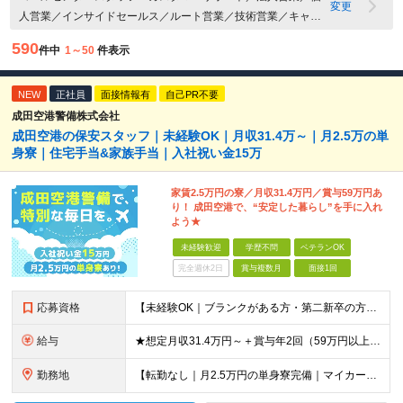
変更
人営業／インサイドセールス／ルート営業／技術営業／キャリ
アカウンセラー・人材派遣コーディネーター／営業管理・営業
590
件中
1～50
件表示
マネージャー／その他営業職／接客・販売（アパレル・雑貨・
コスメなど）／接客・販売（飲食）／スーパーバイザー・エリ
NEW
アマネージャー・店長／店舗開発／その他 販売員・サービスス
正社員
面接情報有
自己PR不要
タッフ関連職／首都圏
成田空港警備株式会社
成田空港の保安スタッフ｜未経験OK｜月収31.4万～｜月2.5万の単
身寮｜住宅手当&家族手当｜入社祝い金15万
家賃2.5万円の寮／月収31.4万円／賞与59万円あ
り！ 成田空港で、“安定した暮らし”を手に入れ
よう★
未経験歓迎
学歴不問
ベテランOK
完全週休2日
賞与複数月
面接1回
応募資格
【未経験OK｜ブランクがある方・第二新卒の方・正社員が初めての方も歓迎！】 ★応募資格を満たす方は面接確約！ ★20代・30代の若手スタッフも多数活躍中！ ◎58歳以下の方（長期のキャリア形成を図る
給与
★想定月収31.4万円～＋賞与年2回（59万円以上） ★入社お祝い金15万円支給 ★水道+光熱費無料の家賃がリーズナブルな社員寮(単身寮)あり！ ★住宅手当&家族手当あり 月給24万5000円以上(
勤務地
【転勤なし｜月2.5万円の単身寮完備｜マイカー・バイク通勤OK】 成田空港または空港関連施設での勤務となります。 お住まいや希望を考慮し、千葉市美浜区・四街道市への配属となる場合もあります。 【本社