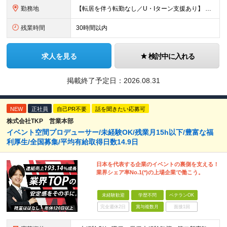
勤務地
【転居を伴う転勤なし／U・Iターン支援あり】 本社（恵比寿）または当社が運営する東京都内の直営店舗での勤務 ※配属先は経験・希望・プロジェクト内容を踏まえて決定します。 ★社宅・引越支援制度あり（
残業時間
30時間以内
求人を見る
検討中に入れる
掲載終了予定日：
2026.08.31
NEW
正社員
自己PR不要
話を聞きたい応募可
株式会社TKP 営業本部
イベント空間プロデューサー/未経験OK/残業月15h以下/豊富な福
利厚生/全国募集/平均有給取得日数14.9日
日本を代表する企業のイベントの裏側を支える！
業界シェア率No.1(*)の上場企業で働こう。
未経験歓迎
学歴不問
ベテランOK
完全週休2日
賞与複数月
面接1回