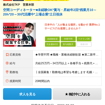
株式会社TKP 営業本部
空間コーディネーター■未経験OK*賞与・昇給年2回*残業月10～
20h*20～30代活躍中*上場企業*土日祝休
日本中の「人が集まる場所」を動かす 業界No.1
サービス(*)を提案しませんか？
未経験歓迎
学歴不問
ベテランOK
完全週休2日
賞与複数月
面接1回
応募資格
★学歴不問 ★職種・業種未経験歓迎 ★第二新卒歓迎 ＜こんな方にオススメ＞ ◎一つの商材ではなく、幅広い提案で勝負したい ◎成長企業でスケールの大きい仕事に挑戦したい ◎実力を評価されたい＆腰を据え
給与
月給25万円～34万円以上＋各種手当＋残業代＋賞与年2回 初年度想定年収：348万円～ ※経験・能力を考慮のうえ優遇します。 ※上記にはエリア給（10,000円～15,000円）、見込み残業代（20
勤務地
┃全国募集！勤務地は希望を考慮します 札幌・仙台・東京・横浜・金沢・名古屋・大阪・京都・広島・福岡 募集 ※上記のほか、全国に拠点あり ※キャリアアップやキャリアシフトに伴う転勤も一部ありますが、基
残業時間
20時間以内
求人を見る
検討中に入れる