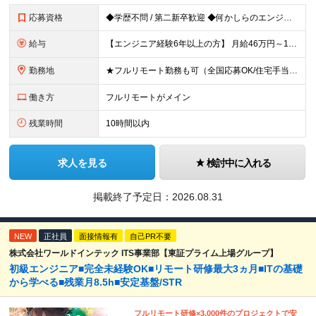
応募資格
◆学歴不問 / 第二新卒歓迎 ◆何かしらのエンジニア経験をお持ちの方 （言語・期間・フェーズ不問） 経験浅めの方も遠慮なくご応募ください！ ■入社前Q＆A ────── ◎実力に見合った報酬が手に
給与
【エンジニア経験6年以上の方】 月給46万円～100万円（固定残業代含む） ※上記月給には月30時間分の固定残業代（月8万7,400円～月19万円）を含む。超過分は全額支給。 【エンジニア経験4年以
勤務地
★フルリモート勤務も可（全国応募OK/住宅手当を支給します） ※案件によって常駐が必要になる場合があります。 ※希望がない限り、転勤はありません ※U・Iターン歓迎 ★ルトラの社員は全国各地で活躍中
働き方
フルリモートがメイン
残業時間
10時間以内
求人を見る
検討中に入れる
掲載終了予定日：
2026.08.31
NEW
正社員
面接情報有
自己PR不要
株式会社ワールドインテック ITS事業部【東証プライム上場グループ】
初級エンジニア■完全未経験OK■リモート研修最大3ヵ月■ITの基礎
から学べる■残業月8.5h■安定基盤/STR
フルリモート研修×3,000件のプロジェクトで安