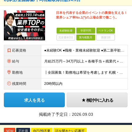
日本を代表する企業のイベントの裏側を支える！
業界シェア率No.1(*)の上場企業で働こう。
未経験歓迎
学歴不問
ベテランOK
完全週休2日
賞与複数月
面接1回
応募資格
●未経験OK ●職種・業種未経験歓迎 ●第二新卒歓迎 ●学歴不問 ＜こんな方におすすめ！＞ ◎ホテル・アパレル・携帯販売など接客経験を活かしたい ◎「今の会社、この先が見えない」と感じている ◎上場
給与
月給25万円～34万円以上＋各種手当＋残業代＋賞与年2回（昨年度2～4ヶ月分） 初年度想定年収：350万円～ ＜クラス・経験別の月給目安＞ ■メンバークラス：月給25万円以上 ■店長やSVなどのマネ
勤務地
┃全国募集！勤務地は希望を考慮します 札幌・仙台・東京・横浜・静岡・名古屋・大阪・京都・広島・福岡 募集 ※上記のほか、全国に拠点あり ※キャリアアップやキャリアシフトに伴う転勤も一部ありますが、基
残業時間
20時間以内
求人を見る
検討中に入れる
掲載終了予定日：
2026.09.03
NEW
正社員
自己PR不要
話を聞きたい応募可