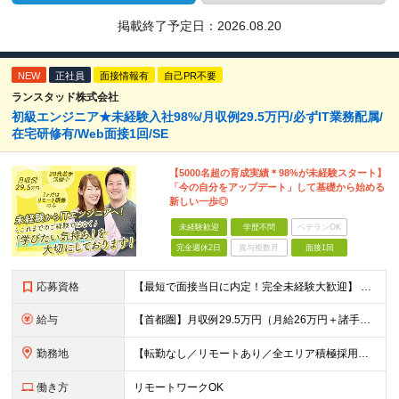
掲載終了予定日：
2026.08.20
NEW
正社員
面接情報有
自己PR不要
ランスタッド株式会社
初級エンジニア★未経験入社98%/月収例29.5万円/必ずIT業務配属/
在宅研修有/Web面接1回/SE
【5000名超の育成実績＊98%が未経験スタート】
「今の自分をアップデート」して基礎から始める
新しい一歩◎
未経験歓迎
学歴不問
ベテランOK
完全週休2日
賞与複数月
面接1回
応募資格
【最短で面接当日に内定！完全未経験大歓迎】 ・業種／職種未経験歓迎 ・社会人デビュー、第二新卒、既卒者大歓迎 ・学歴不問（文系、理系不問） ・20代～30代、男女問わず活躍中 ・服装、髪色自由 ・明確
給与
【首都圏】月収例29.5万円（月給26万円＋諸手当） 【東海・関西】月収例28.5万円（月給25万円＋諸手当） 【九州】月収例26万円（月給23万円＋諸手当） ※経験・スキル・前職給与を踏まえ、総合
勤務地
【転勤なし／リモートあり／全エリア積極採用】 ・大手企業のプロジェクト中心 ・勤務エリアや配属先は希望を考慮 ・研修はリモートメインで実施 ・UIターン歓迎 ＜主なエリア＞ ■首都圏…東京・神奈川・
働き方
リモートワークOK