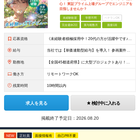
心！ 東証プライム上場グループでエンジニアを
目指しませんか？
未経験歓迎
学歴不問
ベテランOK
完全週休2日
賞与複数月
面接1回
応募資格
《未経験者積極採用中！20代の方が活躍中です♪》 ◎約4割が実務未経験入社！ ■学歴・職歴は一切問いません！ ■第二新卒の方もお気軽にご相談ください♪ ■入社してから数年は、転勤の可能性があります
給与
当社では【単価連動型給与】を導入！ 参画案件の契約単価に連動して給与が決定。 還元率は単価の【70％～80％】と東証プライム上場グループとして高水準です！（社会保険料・教育コスト含む） ■関東：月給
勤務地
【全国45都道府県】に大型プロジェクトあり！※ 四国・沖縄を除く 主要勤務地： 北海道/宮城県/栃木県/埼玉県/千葉県/東京都/神奈川県/愛知県/大阪府/京都府/兵庫県/広島県/福岡県/熊本県 ※勤
働き方
リモートワークOK
残業時間
10時間以内
求人を見る
検討中に入れる
掲載終了予定日：
2026.08.20
NEW
正社員
面接情報有
自己PR不要