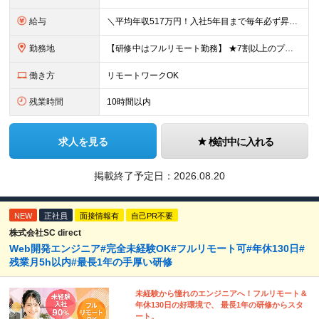
給与
＼平均年収517万円！入社5年目まで毎年必ず昇給／ ■賞与年3回 ■年収800万円以上も可 ■入社3年以上の平均年収469.2万円 月給23万2000円以上＋賞与年3回＋各種手当 ☆入社5年目まで最
勤務地
【研修中はフルリモート勤務】 ★7割以上のプロジェクトでリモートワークを導入 ★一都三県のプロジェクト先 ★転居を伴う転勤なし ＜プロジェクト先＞ 東京・神奈川・千葉・埼玉でのプロジェクト先にて勤務
働き方
リモートワークOK
残業時間
10時間以内
求人を見る
検討中に入れる
掲載終了予定日：
2026.08.20
NEW
正社員
面接情報有
自己PR不要
株式会社SC direct
Web開発エンジニア#完全未経験OK#フルリモート可#年休130日#
残業月5h以内#最長1年の手厚い研修
未経験から憧れのエンジニアへ！フルリモート＆
年休130日の好環境で、 最長1年の研修からスタ
ート。