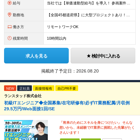
給与
当社では【単価連動型給与】を導入！ 参画案件の契約単価に連動して給与が決定。 還元率は単価の【70％～80％】と東証プライム上場グループとして高水準です！（社会保険料・教育コスト含む） ■関東：月給
勤務地
【全国45都道府県】に大型プロジェクトあり！※ 四国・沖縄を除く 主要勤務地： 北海道/宮城県/栃木県/埼玉県/千葉県/東京都/神奈川県/愛知県/大阪府/京都府/兵庫県/広島県/福岡県/熊本県 ※勤
働き方
リモートワークOK
残業時間
10時間以内
求人を見る
検討中に入れる
掲載終了予定日：
2026.08.20
NEW
正社員
面接情報有
自己PR不要
ランスタッド株式会社
初級ITエンジニア◆全国募集/在宅研修有/必ずIT業務配属/月収例
29.5万円/Web面接1回/SE
「将来のためにスキルを身につけたい」 そんな
想いから、未経験でIT業界に挑戦した先輩がたく
さんいます！