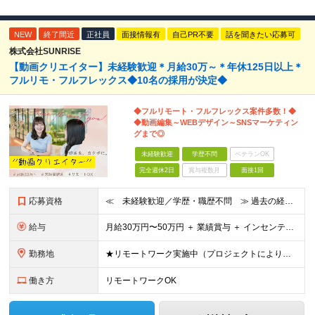
NEW
終了間近
正社員
面接情報有
自己PR不要
話を聞きたい応募可
株式会社SUNRISE
【動画クリエイター】未経験歓迎＊月給30万～＊年休125日以上＊
フルリモ・フルフレックス◆10名の採用が決定◆
◆フルリモート・フルフレックス案件多数！◆
◆動画編集～WEBデザイン～SNSマーケティン
グまで◎
未経験歓迎
学歴不問
ベテランOK
完全週休2日
賞与複数月
面接1回
応募資格
≪ 未経験歓迎／学歴・職歴不問 ≫ 過去の経歴は一切不問。 「いままで」よりも「これから」を 重視した採用を行っています！ ▼▼こんな想いがある方大歓迎▼▼ ・WEBデザインに興味がある！ ・自由な
給与
⽉給30万円〜50万円 ＋ 業績賞与 ＋ インセンティブ賞与 経験者：35万円～ ※IT新人時25万円〜 ※経験・スキルを考慮の上、決定します。 ※経験者は別途優遇！ ★試⽤期間：3ヶ⽉ ★学
勤務地
★リモートワーク実施中（プロジェクトによりフルリモートもあり） ★配属先は希望を最⼤限考慮
働き方
リモートワークOK