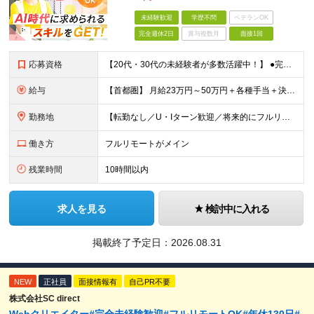
未経験歓迎
学歴不問
ベテランOK
完全週休2日
賞与複数月
面接1回
応募資格
【20代・30代の未経験者が多数活躍中！】 ●完全未経験、第二新卒、既卒、フリーターの方大歓迎！ ●学歴・職歴・転職回数・ブランク一切不問 ※34歳までの方（若年層の長期キャリア形成を図るため） ★
給与
【首都圏】 月給23万円～50万円＋各種手当＋決算賞与 【大阪】 月給22万円～50万円＋各種手当＋決算賞与 【愛知】 月給21.5万円～50万円＋各種手当＋決算賞与 【福岡・宮城】 月給20万
勤務地
【転勤なし／U・Iターン歓迎／将来的にフルリモートOK】 本社（新宿区）、大阪支店、名古屋支店または東京都・神奈川県・千葉県・埼玉県・愛知県・大阪府・福岡県をはじめ、全国のプロジェクト先 ※ご希望を
働き方
フルリモートがメイン
残業時間
10時間以内
求人を見る
検討中に入れる
掲載終了予定日：
2026.08.31
NEW
正社員
面接情報有
自己PR不要
株式会社SC direct