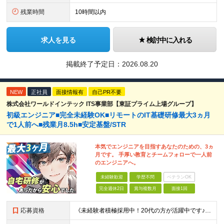
残業時間
10時間以内
求人を見る
検討中に入れる
掲載終了予定日：
2026.08.20
NEW
正社員
面接情報有
自己PR不要
株式会社ワールドインテック ITS事業部【東証プライム上場グループ】
初級エンジニア■完全未経験OK■リモートのIT基礎研修最大3ヵ月
で1人前へ■残業月8.5h■安定基盤/STR
本気でエンジニアを目指すあなたのための、3ヵ
月です。 手厚い教育とチームフォローで一人前
のエンジニアへ。
未経験歓迎
学歴不問
ベテランOK
完全週休2日
賞与複数月
面接1回
応募資格
《未経験者積極採用中！20代の方が活躍中です♪》 ◎約4割が実務未経験入社！ ■学歴・職歴は一切問いません！ ■第二新卒の方もお気軽にご相談ください♪ ■入社してから数年は、転勤の可能性があります