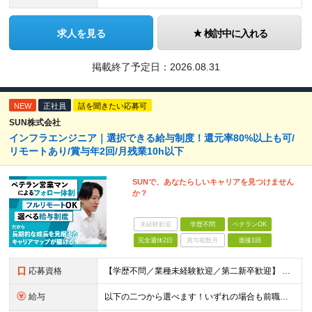
求人を見る
検討中に入れる
掲載終了予定日：
2026.08.31
NEW
正社員
話を聞きたい応募可
SUN株式会社
インフラエンジニア｜選択できる給与制度！還元率80%以上も可/
リモートあり/賞与年2回/月残業10h以下
SUNで、あなたらしいキャリアを見つけません
か？
未経験歓迎
学歴不問
ベテランOK
完全週休2日
賞与複数月
面接1回
応募資格
【学歴不問／業種未経験歓迎／第二新卒歓迎】 ■IT・システムエンジニアの実務経験をお持ちの方※工程や使用言語、経験年数は不問 ◎転職回数は不問 ＼下記のような方にオススメ／ ・安定した収入を得たい方
給与
以下の二つから選べます！いずれの場合も前職の給与を考盛し給与シミュレーションを作成します。 【プロセス型（コツコツ給与を上げたい方向け）】 ■月給25万円～50万円 ※年齢や社歴、仕事の取り組み姿勢