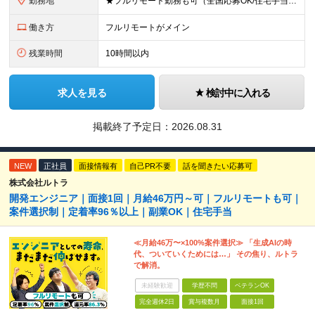
勤務地
★フルリモート勤務も可（全国応募OK/住宅手当を支給します） ※案件によって常駐が必要になる場合があります。 ※希望がない限り、転勤はありません ※U・Iターン歓迎 ★ルトラの社員は全国各地で活躍中
働き方
フルリモートがメイン
残業時間
10時間以内
求人を見る
検討中に入れる
掲載終了予定日：
2026.08.31
NEW
正社員
面接情報有
自己PR不要
話を聞きたい応募可
株式会社ルトラ
開発エンジニア｜面接1回｜月給46万円～可｜フルリモートも可｜
案件選択制｜定着率96％以上｜副業OK｜住宅手当
≪月給46万〜×100%案件選択≫ 「生成AIの時
代、ついていくためには…」 その焦り、ルトラ
で解消。
未経験歓迎
学歴不問
ベテランOK
完全週休2日
賞与複数月
面接1回