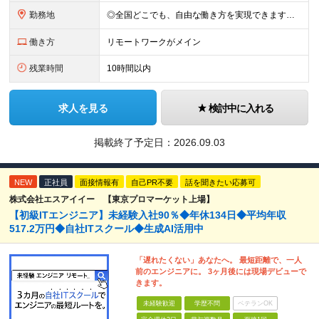
勤務地
◎全国どこでも、自由な働き方を実現できます！ 全国のプロジェクト先やフルリモート環境での勤務も可能です。 ＼自由度の高い働き方、叶えます／ ・フルリモートで働きたい ・ハイブリットに働きたい ・家庭
働き方
リモートワークがメイン
残業時間
10時間以内
求人を見る
検討中に入れる
掲載終了予定日：
2026.09.03
NEW
正社員
面接情報有
自己PR不要
話を聞きたい応募可
株式会社エスアイイー 【東京プロマーケット上場】
【初級ITエンジニア】未経験入社90％◆年休134日◆平均年収
517.2万円◆自社ITスクール◆生成AI活用中
「遅れたくない」あなたへ。 最短距離で、一人
前のエンジニアに。 3ヶ月後には現場デビューで
きます。
未経験歓迎
学歴不問
ベテランOK