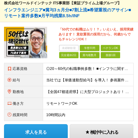
株式会社ワールドインテック ITS事業部【東証プライム上場グループ】
インフラエンジニア■賞与3ヵ月分■7割上流■希望重視のアサイン■
リモート案件多数■月平均残業8.5h/INF
「50代での転職はムリ！？」いえいえ、採用実績
あります！ 意欲重視の採用だから、何歳からで
もチャレンジOK！
未経験歓迎
学歴不問
ベテランOK
完全週休2日
賞与複数月
面接1回
応募資格
◎20～60代の転職事例多数！ ■インフラに関する何らかのご経験 ■学歴不問/転職回数は一切不問！
給与
当社では【単価連動型給与】を導入！ 参画案件の契約単価に連動して給与が決定。 還元率は単価の【70％～80％】と東証プライム上場グループとして高水準です！（社会保険料・教育コスト含む） ■関東：月給
勤務地
【全国47都道府県】に大型プロジェクトあり！ 主要勤務地： 北海道/宮城県/栃木県/埼玉県/千葉県/東京都/神奈川県/愛知県/大阪府/京都府/兵庫県/広島県/福岡県/熊本県 ※勤務エリアは、あなたの
働き方
リモートワークOK
残業時間
10時間以内
求人を見る
検討中に入れる