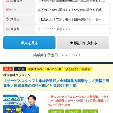
応募資格
【学歴不問／業種未経験歓迎／第二新卒歓迎】 ■IT・システムエンジニアの実務経験をお持ちの方※工程や使用言語、経験年数は不問 ◎転職回数は不問 ＼下記のような方にオススメ／ ・安定した収入を得たい方
給与
以下の二つから選べます！いずれの場合も前職の給与を考盛し給与シミュレーションを作成します。 【プロセス型（コツコツ給与を上げたい方向け）】 ■月給25万円～50万円 ※年齢や社歴、仕事の取り組み姿勢
勤務地
【転勤なし！フルリモート案件多数！U・Iターン歓迎】 一都三県を中心に豊富な案件を保有しております！ 東京・愛知・大阪・広島・福岡・新潟の 各プロジェクト先または自社拠点 ※勤務地は希望を考慮します
働き方
リモートワークがメイン
求人を見る
検討中に入れる
掲載終了予定日：
2026.08.20
NEW
正社員
面接情報有
自己PR不要
話を聞きたい応募可
株式会社クラシアン
【サービススタッフ】未経験歓迎／全国募集＆転勤なし／資格手当
充実／国家資格の取得可能／月収150万円可能
＼身についたスキルは一生モノ／飲食業、ドライ
バー…未経験スタートが9割！3ヶ月間の研修でキ
ホンから学べる★
未経験歓迎
学歴不問
ベテランOK