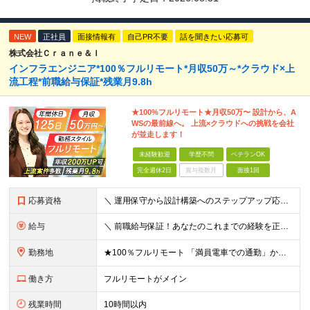
NEW
正社員
面接情報有
自己PR不要
話を聞きたい応募可
株式会社Ｃｒａｎｅ＆Ｉ
インフラエンジニア*100％フルリモート*月収50万～*クラウド×上
流工程*前職給与保証*残業月9.8h
★100%フルリモート★月収50万〜 設計から、A
WSの最前線へ。 上流×クラウドへの挑戦を会社
が並走します！
未経験歓迎
学歴不問
ベテランOK
完全週休2日
賞与複数月
面接1回
応募資格
＼ 運用保守から設計構築へのステップアップ応援！ ／ ★学歴・分野不問（運用保守経験のみでも歓迎） ★「設計・構築に挑戦したい」「市場価値を高めたい」という意欲を重視！ ┗豊富な案件（SIer直下など
給与
＼ 前職給与保証！あなたのこれまでの経験を正当評価 ／ ★月収50万円～スタート！【年俸600万～1,162万8,000円（12分割）】 ――「頑張りが給与に直結しない…」そんな不満とは無縁の環境で
勤務地
★100％フルリモート 「満員電車での通勤」から卒業できます！ ★転勤なし 【本社】 東京都新宿区神楽坂1-2 研究社英語センタービル3階 本社またはプロジェクト先にて勤務いただきます！ ※プロジ
働き方
フルリモートがメイン
残業時間
10時間以内