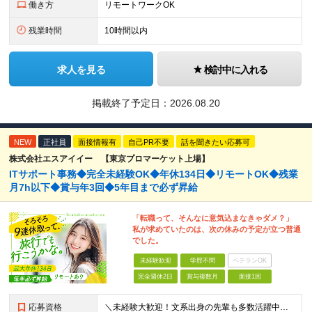
働き方
リモートワークOK
残業時間
10時間以内
求人を見る
検討中に入れる
掲載終了予定日：
2026.08.20
NEW
正社員
面接情報有
自己PR不要
話を聞きたい応募可
株式会社エスアイイー 【東京プロマーケット上場】
ITサポート事務◆完全未経験OK◆年休134日◆リモートOK◆残業
月7h以下◆賞与年3回◆5年目まで必ず昇給
「転職って、そんなに意気込まなきゃダメ？」
私が求めていたのは、次の休みの予定が立つ普通
でした。
未経験歓迎
学歴不問
ベテランOK
完全週休2日
賞与複数月
面接1回
応募資格
＼未経験大歓迎！文系出身の先輩も多数活躍中／ ◆PCスキルに自信のない方も歓迎 ◆完全未経験OK ◆社会人デビューもOK ◆学歴不問 ＊*こんなアナタにオススメです*＊ ◇事務職に興味があるが、給与