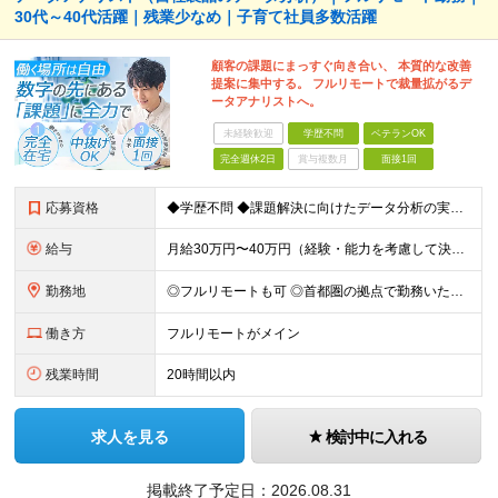
30代～40代活躍｜残業少なめ｜子育て社員多数活躍
顧客の課題にまっすぐ向き合い、 本質的な改善
提案に集中する。 フルリモートで裁量拡がるデ
ータアナリストへ。
未経験歓迎
学歴不問
ベテランOK
完全週休2日
賞与複数月
面接1回
応募資格
◆学歴不問 ◆課題解決に向けたデータ分析の実務経験 ※事業会社でのご経験をお持ちの方、 データ分析～プレゼンまでのご経験をお持ちの方は尚歓迎します ＜歓迎要件・求める人物像＞ ◎複雑な課題を整理し
給与
月給30万円〜40万円（経験・能力を考慮して決定） ※固定残業代20時間分（4.0〜5.5万円）含む／超過分は全額支給 ※経験・スキルを考慮のうえ決定いたします ※6ヶ月の試用期間あり。期間中の待遇に
勤務地
◎フルリモートも可 ◎首都圏の拠点で勤務いただくことを想定しております ■本社（湘南本社） 神奈川県藤沢市辻堂神台2-2-1 アイクロス湘南8階 └JR東海道線「辻堂駅」徒歩3分 ■東北支社 秋田
働き方
フルリモートがメイン
残業時間
20時間以内
求人を見る
検討中に入れる
掲載終了予定日：
2026.08.31