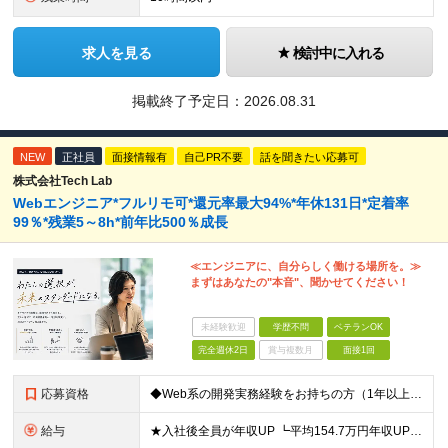
求人を見る
検討中に入れる
掲載終了予定日：
2026.08.31
NEW
正社員
面接情報有
自己PR不要
話を聞きたい応募可
株式会社Tech Lab
Webエンジニア*フルリモ可*還元率最大94%*年休131日*定着率
99％*残業5～8h*前年比500％成長
≪エンジニアに、自分らしく働ける場所を。≫
まずはあなたの"本音"、聞かせてください！
未経験歓迎
学歴不問
ベテランOK
完全週休2日
賞与複数月
面接1回
応募資格
◆Web系の開発実務経験をお持ちの方（1年以上） ◆学歴不問 ◆既卒・第二新卒OK ☆Tech Labの事業内容、ビジョンに共感できる⽅はぜひご応募ください！ ☆意欲重視の採用です！ 「経歴に自信が
給与
★入社後全員が年収UP ┗平均154.7万円年収UP！ ┗最大380万円UPの実績もあり 月給35万円～100万円＋決算賞与＋各種手当 【 給与イメージ 】 ◆経験1年以上…月給35万円～＋決算賞