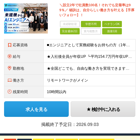
＼設立2年で社員数100名！それでも定着率は9
9％／ 秘訣は、自分らしい働き方を叶える【手厚
いフォロー】！
未経験歓迎
学歴不問
ベテランOK
完全週休2日
賞与複数月
面接1回
応募資格
■エンジニアとして実務経験をお持ちの方（1年以上） ■学歴不問 ■既卒・第二新卒OK ☆Tech Labの事業内容、ビジョンに共感できる⽅はぜひご応募ください！ ☆意欲重視の採用です！ 「経歴に自信
給与
★入社後全員が年収UP ┗平均154.7万円年収UP！ ┗最大380万円UPの実績も 月給35万円～100万円＋決算賞与＋各種手当 【 給与イメージ 】 ■経験1年以上…月給35万円～＋決算賞与
勤務地
★全国どこでも、自由な働き方を実現できます！ 全国のプロジェクト先やフルリモート環境での勤務も可能です。 ＼自由度の高い働き方、叶えます／ ・フルリモートで働きたい ・ハイブリットに働きたい ・家庭
働き方
リモートワークがメイン
残業時間
10時間以内
求人を見る
検討中に入れる
掲載終了予定日：
2026.09.03