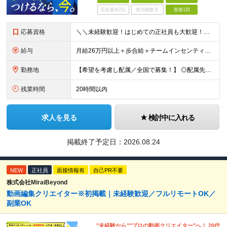
完全週休2日
賞与複数月
面接1回
応募資格
＼＼未経験歓迎！はじめての正社員も大歓迎！／／ ★業種・職種未経験歓迎 ★学歴不問 ★社会人デビュー・フリーターOK ＜応募条件＞ ■普通自動車免許（AT限定可） ＊1人1台、社用車を貸与します。
給与
月給26万円以上＋歩合給＋チームインセンティブ＋諸手当＋残業代 ※上記は東京のみの月給です。 ┗その他エリアは、月給22万円以上となります。 ※経験・スキルを考慮の上、弊社規程により優遇いたします。
勤務地
【希望を考慮し配属／全国で募集！】 ◎配属先は希望考慮 ◎転勤なし！ ★関東 ■東京 板橋区/世⽥⾕区/練⾺区/⾜⽴区/⼤⽥区/江⼾川区/多摩市 ■千葉 千葉市/船橋市/柏市 ■神奈川 横浜市/厚⽊
残業時間
20時間以内
求人を見る
検討中に入れる
掲載終了予定日：
2026.08.24
NEW
正社員
面接情報有
自己PR不要
株式会社MiraiBeyond
動画編集クリエイター※初掲載｜未経験歓迎／フルリモートOK／
副業OK
"未経験から""プロの動画クリエイター"へ！ 20代