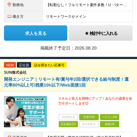
勤務地
【転勤なし！フルリモート案件多数！U・Iターン歓迎】 一都三県を中心に豊富な案件を保有しております！ 東京・愛知・大阪・広島・福岡・新潟の 各プロジェクト先または自社拠点 ※勤務地は希望を考慮します
働き方
リモートワークがメイン
求人を見る
検討中に入れる
掲載終了予定日：
2026.08.20
NEW
正社員
話を聞きたい応募可
SUN株式会社
開発エンジニア｜リモート有/賞与年2回/選択できる給与制度！還
元率80%以上可/残業10h以下/Web面接1回
スキルと収入を同時にアップ！あなたの成長を全
力サポートします◎
未経験歓迎
学歴不問
ベテランOK
完全週休2日
賞与複数月
面接1回