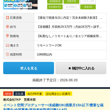
未経験歓迎
学歴不問
ベテランOK
完全週休2日
賞与複数月
面接1回
応募資格
【最短で面接当日に内定！完全未経験大歓迎】 ・業種／職種未経験歓迎 ・社会人デビュー、第二新卒、既卒者大歓迎 ・学歴不問（文系、理系不問） ・20代～30代、男女問わず活躍中 ・服装、髪色自由 ・明確
給与
【首都圏】月収例29.5万円（月給26万円＋諸手当） 【東海・関西】月収例28.5万円（月給25万円＋諸手当） 【九州】月収例26万円（月給23万円＋諸手当） ※経験・スキル・前職給与を踏まえ、総合
勤務地
【転勤なし／リモートあり／全エリア積極採用中】 ・大手企業のプロジェクトが中心 ・勤務エリアは希望を考慮し決定 ・研修はリモートメインで実施します ・U&Iターンの方も大歓迎◎ ＜主なエリア＞ ■首
働き方
リモートワークOK
残業時間
10時間以内
求人を見る
検討中に入れる
掲載終了予定日：
2026.08.20
NEW
正社員
自己PR不要
話を聞きたい応募可
株式会社TKP 営業本部
イベント空間プロデューサー/未経験OK/残業月15h以下/豊富な福
利厚生/全国募集/平均有給取得日数14.9日