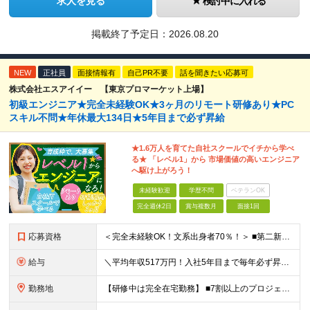
求人を見る
検討中に入れる
掲載終了予定日：
2026.08.20
NEW
正社員
面接情報有
自己PR不要
話を聞きたい応募可
株式会社エスアイイー 【東京プロマーケット上場】
初級エンジニア★完全未経験OK★3ヶ月のリモート研修あり★PC
スキル不問★年休最大134日★5年目まで必ず昇給
★1.6万人を育てた自社スクールでイチから学べ
る★ 「レベル1」から 市場価値の高いエンジニア
へ駆け上がろう！
未経験歓迎
学歴不問
ベテランOK
完全週休2日
賞与複数月
面接1回
応募資格
＜完全未経験OK！文系出身者70％！＞ ■第二新卒歓迎 ■学歴・経歴不問・社会人未経験もOK ■20代を中心に活躍中◎ ★☆先輩たちの前職☆★ 元アパレルスタッフや塾講師、介護士、事務、営業など社員
給与
＼平均年収517万円！入社5年目まで毎年必ず昇給／ ■賞与年3回 ■年収800万円以上も可 ■入社3年以上の平均年収469.2万円 月給23万2000円以上＋賞与年3回＋各種手当 ☆入社5年目まで最
勤務地
【研修中は完全在宅勤務】 ■7割以上のプロジェクトでリモートワークを導入 ■一都三県のプロジェクト先 ■転居を伴う転勤なし ＜プロジェクト先＞ 東京・神奈川・千葉・埼玉でのプロジェクト先にて勤務いた