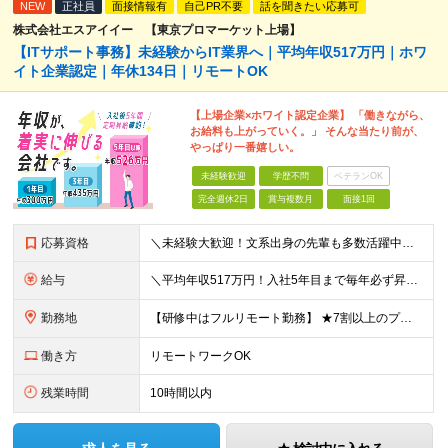
NEW
正社員
面接情報有
自己PR不要
話を聞きたい応募可
株式会社エスアイイー 【東京プロマーケット上場】
【ITサポート事務】未経験からIT業界へ｜平均年収517万円｜ホワ
イト企業認定｜年休134日｜リモートOK
【上場企業×ホワイト認定企業】 「働きながら、
お給料も上がっていく。」 そんな当たり前が、
やっぱり一番嬉しい。
未経験歓迎
学歴不問
ベテランOK
完全週休2日
賞与複数月
面接1回
応募資格
＼未経験大歓迎！文系出身の先輩も多数活躍中／ ◆PCスキルに自信のない方も歓迎 ◆完全未経験OK ◆社会人デビューもOK ◆学歴不問 「働きながら少しずつ専門スキルを身につけたい」という意欲重視の採
給与
＼平均年収517万円！入社5年目まで毎年必ず昇給／ ■賞与年3回 ■年収800万円以上も可 ■入社3年以上の平均年収469.2万円 月給23万2000円以上＋賞与年3回＋各種手当 ☆入社5年目まで最
勤務地
【研修中はフルリモート勤務】 ★7割以上のプロジェクトでリモートワークを導入 ★一都三県のプロジェクト先 ★転居を伴う転勤なし ＜プロジェクト先＞ 東京・神奈川・千葉・埼玉でのプロジェクト先にて勤務
働き方
リモートワークOK
残業時間
10時間以内