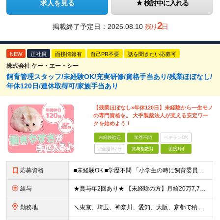
求人を見る
検討中に入れる
2
掲載終了予定日：
2026.08.10
残り
日
NEW
正社員
面接情報有
自己PR不要
話を聞きたい応募可
株式会社 ケー・エー・シー
飼育管理スタッフ/未経験OK/充実研修/資格手当あり/残業ほぼなし/
年休120日/連休取得可/家族手当あり
【残業ほぼなし×年休120日】未経験から一生モノ
の専門資格を。 大手製薬法人が支える安定ワー
クを始めよう！
未経験歓迎
学歴不問
ベテランOK
完全週休2日
賞与複数月
面接1回
応募資格
■未経験OK ■学歴不問 「小学生の時に飼育委員だった！」 なんて方もお待ちしております♪ ※ご自宅でのペット飼育について※ ご自宅でげっ歯類・ウサギのペット飼育を禁止しております。当社業務では清
給与
★賞与年2回あり★ 【未経験の方】月給20万7,750円～＋賞与年2回＋残業代全額支給＋交通費支給 【生物系大卒の方】月給21万3,750円～＋賞与年2回＋残業代全額支給＋交通費支給 ★手当が充実
勤務地
＼東京、埼玉、神奈川、愛知、大阪、京都で積極採用中！／ ・東京都：品川区 ・埼玉県：和光市 ・神奈川県：横浜市戸塚区、藤沢市 ・茨城県：つくば市 Lマイカー通勤OK！ ・愛知県：犬山市