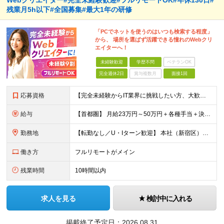
Webクリエイター#完全未経験歓迎#フルリモートOK#年休130日#
残業月5h以下#全国募集#最大1年の研修
「PCでネットを使うのはいつも検索する程度」
から、 場所を選ばず活躍できる憧れのWebクリ
エイターへ！
未経験歓迎
学歴不問
ベテランOK
完全週休2日
賞与複数月
面接1回
応募資格
【完全未経験からIT業界に挑戦したい方、大歓迎！】 ●応募年齢制限：34歳まで（若年層の長期キャリア形成を図るため） ★学歴不問・転職回数不問 ★第二新卒・社会人デビューOK 【こんな方を求めていま
給与
【首都圏】 月給23万円～50万円＋各種手当＋決算賞与 【大阪】 月給22万円～50万円＋各種手当＋決算賞与 【愛知】 月給21.5万円～50万円＋各種手当＋決算賞与 【福岡・宮城】 月給20万
勤務地
【転勤なし／U・Iターン歓迎】 本社（新宿区）、大阪支店、名古屋支店または東京都・神奈川県・千葉県・埼玉県・愛知県・大阪府・福岡県をはじめ、全国のプロジェクト先 ※ご希望を最大限考慮して配属先を決定
働き方
フルリモートがメイン
残業時間
10時間以内
求人を見る
検討中に入れる
掲載終了予定日：
2026.08.31