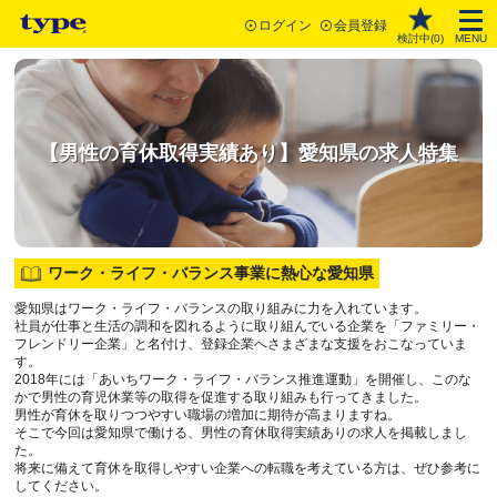
ログイン
会員登録
検討中(
0
)
MENU
【男性の育休取得実績あり】愛知県の求人特集
ワーク・ライフ・バランス事業に熱心な愛知県
愛知県はワーク・ライフ・バランスの取り組みに力を入れています。
社員が仕事と生活の調和を図れるように取り組んでいる企業を「ファミリー・
フレンドリー企業」と名付け、登録企業へさまざまな支援をおこなっていま
す。
2018年には「あいちワーク・ライフ・バランス推進運動」を開催し、このな
かで男性の育児休業等の取得を促進する取り組みも行ってきました。
男性が育休を取りつつやすい職場の増加に期待が高まりますね。
そこで今回は愛知県で働ける、男性の育休取得実績ありの求人を掲載しまし
た。
将来に備えて育休を取得しやすい企業への転職を考えている方は、ぜひ参考に
してください。