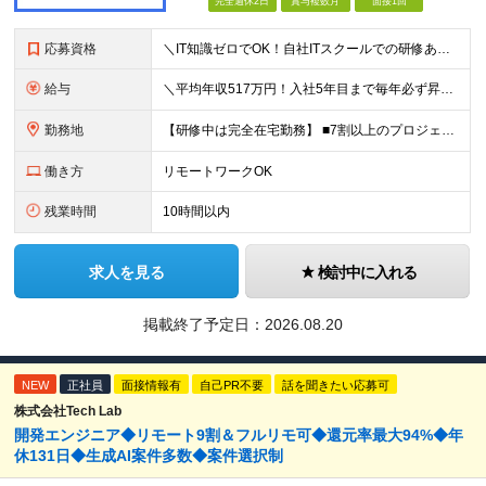
完全週休2日
賞与複数月
面接1回
応募資格
＼IT知識ゼロでOK！自社ITスクールでの研修あり／ ■完全未経験OK(文系出身70％) ■第二新卒歓迎 ■学歴不問 └社会人未経験の方も歓迎します！ 5名以上の採用を予定しているので、同期と入社も
給与
＼平均年収517万円！入社5年目まで毎年必ず昇給／ ■賞与年3回 ■年収800万円以上も可 ■入社3年以上の平均年収469.2万円 月給23万2000円以上＋賞与年3回＋各種手当 ☆入社5年目まで最
勤務地
【研修中は完全在宅勤務】 ■7割以上のプロジェクトでリモートワークを導入 ■フルリモートもあり ■一都三県のプロジェクト先 ■転居を伴う転勤なし ＜プロジェクト先＞ 東京・神奈川・千葉・埼玉でのプロ
働き方
リモートワークOK
残業時間
10時間以内
求人を見る
検討中に入れる
掲載終了予定日：
2026.08.20
NEW
正社員
面接情報有
自己PR不要
話を聞きたい応募可
株式会社Tech Lab
開発エンジニア◆リモート9割＆フルリモ可◆還元率最大94%◆年
休131日◆生成AI案件多数◆案件選択制