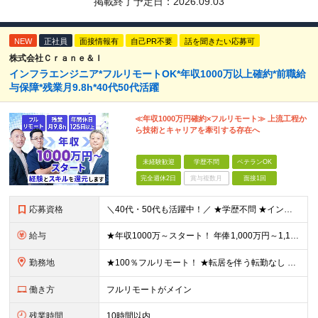
掲載終了予定日：
2026.09.03
NEW
正社員
面接情報有
自己PR不要
話を聞きたい応募可
株式会社Ｃｒａｎｅ＆Ｉ
インフラエンジニア*フルリモートOK*年収1000万以上確約*前職給
与保障*残業月9.8h*40代50代活躍
≪年収1000万円確約×フルリモート≫ 上流工程か
ら技術とキャリアを牽引する存在へ
未経験歓迎
学歴不問
ベテランOK
完全週休2日
賞与複数月
面接1回
応募資格
＼40代・50代も活躍中！／ ★学歴不問 ★インフラエンジニアの経験を5年以上お持ちの方 ≪こんな方にピッタリです！≫ ◎自身の市場価値を正当に評価してほしい ◎今より年収をアップさせたい ◎多彩な
給与
★年収1000万～スタート！ 年俸1,000万円～1,162万8,000円（12分割） ※経験・スキルを考慮の上決定します ※上記金額には固定残業代（月30h分・158,400円～184,000円
勤務地
★100％フルリモート！ ★転居を伴う転勤なし 本社またはプロジェクト先にて勤務いただきます！ ※プロジェクト先は一都三県及び23区内がメイン 【本社】 東京都新宿区神楽坂1-2 研究社英語センタ
働き方
フルリモートがメイン
残業時間
10時間以内