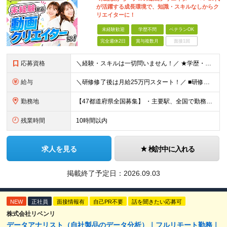
が活躍する成長環境で、知識・スキルなしからク
リエイターに！
未経験歓迎
学歴不問
ベテランOK
完全週休2日
賞与複数月
面接1回
応募資格
＼経験・スキルは一切問いません！／ ★学歴・職歴不問 ★未経験・第二新卒歓迎！ ★正社員デビューも応援します！ 【こんな方にピッタリ！】 ✓ 動画やYouTube、TikTokを見るのが好きな方 ✓
給与
＼研修修了後は月給25万円スタート！／ ■研修修了後 月給25万円＋賞与＋インセンティブ賞与 ※残業代は別途支給 ▽研修期間▽ 【未経験者】 ▶ 月給20万円～ 【固定残業代について】
勤務地
【47都道府県全国募集】 ・主要駅、全国で勤務可能！ ・どこに住んでいても応募可能！ 【東京本社】 東京都品川区東品川5-9-2 在宅でコツコツ働きながら、長く安定して続けられます♪ 本社：〒1
残業時間
10時間以内
求人を見る
検討中に入れる
掲載終了予定日：
2026.09.03
NEW
正社員
面接情報有
自己PR不要
話を聞きたい応募可
株式会社リベンリ
データアナリスト（自社製品のデータ分析）｜フルリモート勤務｜