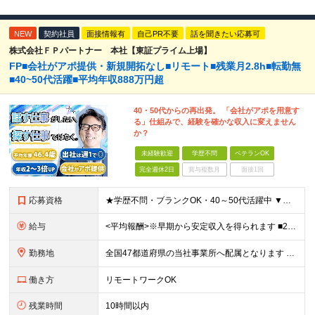
NEW
契約社員
面接情報有
自己PR不要
話を聞きたい応募可
株式会社ＦＰパートナー 本社【東証プライム上場】
FP■会社がアポ提供・新規開拓なし■リモート■残業月2.8h■転勤無
■40~50代活躍■平均年収888万円超
40・50代からの再出発。 「会社がアポを用意す
る」仕組みで、経験を確かな収入に変えません
か？
未経験歓迎
学歴不問
ベテランOK
完全週休2日
賞与複数月
面接1回
応募資格
★学歴不問・ブランクOK・40～50代活躍中 ▼以下いずれかのご経験をお持ちの方 ■金融業界（保険会社や銀行、証券会社、信用金庫など）での就業経験 ■何かしらの営業経験をお持ちの方 ※ブランクのある方
給与
<平均報酬>※早期から安定収入を得られます ■2年目～：888万円 ■3年目～：960万円 ■4年目～：1028万円 ★成果連動型報酬（営業成績に応じて支給/45時間分固定残業代含む/超過分は別途支
勤務地
全国47都道府県の当社事業所へ配属となります ※居住地や希望の勤務先を考慮します ※リモートワークOK／転勤なし ＜本社＞ 東京都台東区浅草橋1-1-8 FP浅草橋ビル (変更の範囲)上記を除く当
働き方
リモートワークOK
残業時間
10時間以内