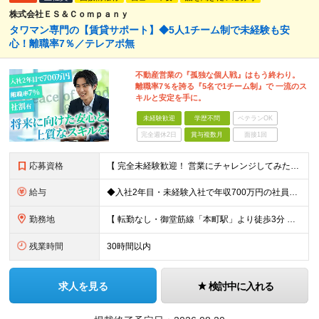
株式会社ＥＳ＆Ｃｏｍｐａｎｙ
タワマン専門の【賃貸サポート】◆5人1チーム制で未経験も安
心！離職率7％／テレアポ無
不動産営業の『孤独な個人戦』はもう終わり。
離職率7％を誇る『5名で1チーム制』で 一流のス
キルと安定を手に。
未経験歓迎
学歴不問
ベテランOK
完全週休2日
賞与複数月
面接1回
応募資格
【 完全未経験歓迎！ 営業にチャレンジしてみたい方歓迎 】 ◆学歴・経歴不問 ◆第二新卒歓迎 ◆人物重視の採用です！ ▼こんな方はぜひご応募ください ◎誠実な姿勢を持った方 ◎素直な方 ◎思いやり
給与
◆入社2年目・未経験入社で年収700万円の社員も 月給：25万円～30万円＋賞与（年2回）＋インセンティブ(平均：月25万～70万)＋随時昇給 ※経験・スキルを考慮して決定いたします ※上記には固
勤務地
【 転勤なし・御堂筋線「本町駅」より徒歩3分 】 ■本社： 大阪府大阪市中央区淡路町3丁目6-3 御堂筋MTRビル1階 ≪アクセスの良さ抜群！≫ ★大阪の2大主要駅「淀屋橋」「本町」の ちょうど中
残業時間
30時間以内
求人を見る
検討中に入れる