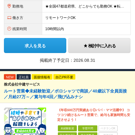
勤務地
★全国47都道府県、どこからでも勤務OK ★転勤なし！腰を据えて活躍◎ ★マイカー通勤OK（拠点による） ★業務に慣れたら、ゆくゆくはリモート併用やフルリモートも可能 全国のお客様先にて勤務していた
働き方
リモートワークOK
残業時間
10時間以内
求人を見る
検討中に入れる
掲載終了予定日：
2026.08.31
NEW
正社員
面接情報有
自己PR不要
株式会社中建サービス
ルート営業◆未経験歓迎／ポロシャツで商談／40歳以下全員面接
／月給27万～／賞与年4回／飛び込みナシ
《年収600万円実績あり◎パパ・ママ活躍中》 コ
ツコツ続けるルート営業で、給与も家族時間も安
定させよう！
未経験歓迎
学歴不問
ベテランOK