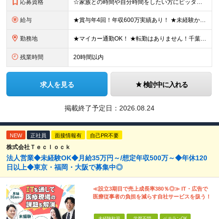
応募資格
☆家族との時間や自分時間をしたい方にピッタリの環境です ◆要普通自動車運転免許（AT限定可） ◆学歴不問 ★こんな方にピッタリです！ ・フットワーク軽く行動できる方 ・人の話に素直に耳を傾けられる方
給与
★賞与年4回！年収600万実績あり！ ★未経験からでも基本給27万円スタートと、安定した収入を得られる環境です！ 月給27万円～29万円＋各種手当＋賞与年2回（＋業績賞与年2回） ※経験・スキルを考
勤務地
★マイカー通勤OK！ ★転勤はありません！千葉＆大阪で積極採用中！ 【千葉】千葉県白井市富塚1番 【大阪】大阪府堺市堺区南半町東1丁目1番10号 ※(変更の範囲)上記を除く当社関連勤務地
残業時間
20時間以内
求人を見る
検討中に入れる
掲載終了予定日：
2026.08.24
NEW
正社員
面接情報有
自己PR不要
株式会社Ｔｅｃｌｏｃｋ
法人営業◆未経験OK◆月給35万円～/想定年収500万～◆年休120
日以上◆東京・福岡・大阪で募集中◎
≪設立3期目で売上成長率380％◎≫ IT・広告で
医療従事者の負担を減らす自社サービスを扱う！
未経験歓迎
学歴不問
ベテランOK