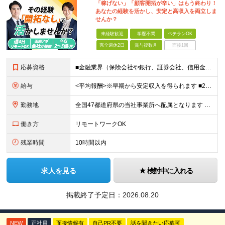
「稼げない」「顧客開拓が辛い」はもう終わり！
あなたの経験を活かし、安定と高収入を両立しま
せんか？
未経験歓迎
学歴不問
ベテランOK
完全週休2日
賞与複数月
面接1回
応募資格
■金融業界（保険会社や銀行、証券会社、信用金庫など）の営業経験をお持ちの方 ■学歴不問 ※第二新卒の方も歓迎します ※直販の保険営業職経験者も多数活躍中。 お客さまへのご提案に集中できる仕組みにより
給与
<平均報酬>※早期から安定収入を得られます ■2年目～：888万円 ■3年目～：960万円 ■4年目～：1028万円 ★成果連動型報酬（営業成績に応じて支給/45時間分固定残業代含む/超過分は別途支
勤務地
全国47都道府県の当社事業所へ配属となります ※居住地や希望の勤務先を考慮します ※リモートワークOK／転勤なし ＜本社＞ 東京都台東区浅草橋1-1-8 FP浅草橋ビル (変更の範囲)上記を除く当
働き方
リモートワークOK
残業時間
10時間以内
求人を見る
検討中に入れる
掲載終了予定日：
2026.08.20
NEW
正社員
面接情報有
自己PR不要
話を聞きたい応募可