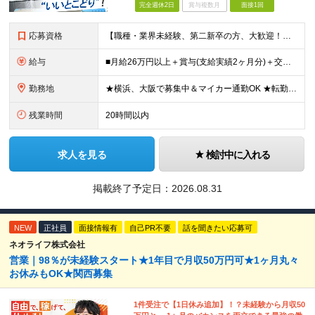
完全週休2日
賞与複数月
面接1回
応募資格
【職種・業界未経験、第二新卒の方、大歓迎！】 ■未経験OK ■学歴不問 ■普通自動車免許をお持ちの方（AT限定可） ≪こんな方にピッタリです！≫ ・未経験から「手に職」をつけて将来の安心を手に入れた
給与
■月給26万円以上＋賞与(支給実績2ヶ月分)＋交通費 ★6月からはチームインセンティブも新たに導入予定！ ※スキル・経験を考慮の上、決定いたします ※上記には見込み残業代2万円以上（24時間分）を含
勤務地
★横浜、大阪で募集中＆マイカー通勤OK ★転勤はありません ★希望の勤務地に配属します 【本社】 神奈川県横浜市戸塚区矢部町65 イェルコローレビル1F 【大阪オフィス】 大阪府大阪市北区池田町2
残業時間
20時間以内
求人を見る
検討中に入れる
掲載終了予定日：
2026.08.31
NEW
正社員
面接情報有
自己PR不要
話を聞きたい応募可
ネオライフ株式会社
営業｜98％が未経験スタート★1年目で月収50万円可★1ヶ月丸々
お休みもOK★関西募集
1件受注で【1日休み追加】！？未経験から月収50