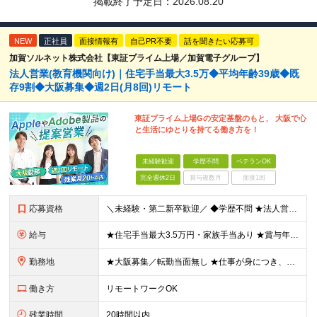
掲載終了予定日：
2026.08.20
NEW
正社員
面接情報有
自己PR不要
話を聞きたい応募可
加賀ソルネット株式会社【東証プライム上場／加賀電子グループ】
法人営業(教育機関向け)｜住宅手当最大3.5万◆平均年齢39歳◆既
存9割◆大阪募集◆週2日(月8回)リモート
東証プライム上場Gの安定基盤のもと、 大阪で心
と生活にゆとりを持てる働き方を！
未経験歓迎
学歴不問
ベテランOK
完全週休2日
賞与複数月
面接1回
応募資格
＼未経験・第二新卒歓迎／ ◆学歴不問 ★法人営業未経験、IT業界未経験の方が多数活躍しています！ 「安定した環境で長く働きたい」 「過度なノルマから解放されたい」 「プライベートの時間も大切にしたい
給与
★住宅手当最大3.5万円・家族手当あり ★賞与年2回（業績次第では決算賞与支給あり） 【想定年収400万円～】 ◆月給245,500円～347,200円（一律手当を含む）＋各種手当＋賞与年2回（業績
勤務地
★大阪募集／転勤当面無し ★仕事が身につき、任せられるようになったタイミングからテレワーク業務も可能！ ★直行直帰OK・帰社義務なし 大阪営業所：大阪府大阪市中央区南船場2-2-6 加賀ビル5F
働き方
リモートワークOK
残業時間
20時間以内