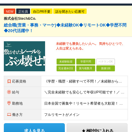
NEW
正社員
自己PR不要
話を聞きたい応募可
株式会社Stech&Co.
総合職(営業・事務・マーケ)◆未経験OK◆リモートOK◆学歴不問
◆20代活躍中！
未経験でも勝負したい人へ。 気持ちひとつで、
人生は変えられる。
未経験歓迎
学歴不問
ベテランOK
完全週休2日
賞与複数月
面接1回
応募資格
《学歴・職歴・経験すべて不問！／未経験からのチャレンジ大歓迎◎》 ▼こんな気持ち、ひとつでも当てはまる方はぜひ！ □ なにか、人生を変えるきっかけがほしい □ 立ち仕事に疲れて、そろそろ座り仕事がい
給与
＼完全未経験でも安心して年収UP可能です！／ -------------- 【1】営業 月給25万円～80万円＋賞与 【2】事務 月給21万円～50万円＋賞与 【3】マーケ 月給25万円～80万円
勤務地
日本全国で募集中！リモート希望者も大歓迎！ ※クライアントオフィスへの出勤が必要な場合は、 「東京オフィス」または「首都圏・関西圏」になります ※勤務地の選択はご希望を考慮し、転居を伴う転勤はありま
働き方
フルリモートがメイン
求人を見る
検討中に入れる