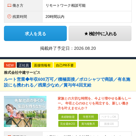
働き方
リモートワーク相談可能
残業時間
20時間以内
求人を見る
検討中に入れる
掲載終了予定日：
2026.08.20
NEW
正社員
面接情報有
自己PR不要
株式会社中建サービス
ルート営業◆年収600万可／積極面接／ポロシャツで商談／有名施
設にも携われる／残業少なめ／賞与年4回支給
家族との大切な時間を、今より増やせる暮らしー
ー。 年収と心のゆとりを両立する、新しい働き
方を叶えませんか？
未経験歓迎
学歴不問
ベテランOK
完全週休2日
賞与複数月
面接1回