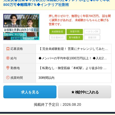
800万可◆離職率7％◆インテリア社割有
押し売りゼロで、無理なく年収700万円。 話を聞
く誠実さがあれば、 未経験からちゃんと稼げる
営業です。
未経験歓迎
学歴不問
ベテランOK
完全週休2日
賞与複数月
面接1回
応募資格
【 完全未経験歓迎！ 営業にチャレンジしてみたい方歓迎 】 ◆学歴・経歴不問 ◆第二新卒歓迎 ◆人物重視の採用です！ ▼こんな方はぜひご応募ください ◎誠実な姿勢を持った方 ◎素直な方 ◎思いやり
給与
◆メンバーの平均年収1000万円以上！ ◆入社2年目・未経験入社で年収1000万円の社員も 月給：25万円以上＋賞与（年2回）＋インセンティブ(平均：年150万～2800万)＋随時昇給 ＜インセン
勤務地
【 転勤なし・御堂筋線「本町駅」より徒歩3分 】 ■本社： 大阪府大阪市中央区淡路町3丁目6-3 御堂筋MTRビル1階 ≪アクセスの良さ抜群！≫ ★大阪の2大主要駅「淀屋橋」「本町」の ちょうど中
残業時間
30時間以内
求人を見る
検討中に入れる
掲載終了予定日：
2026.08.20