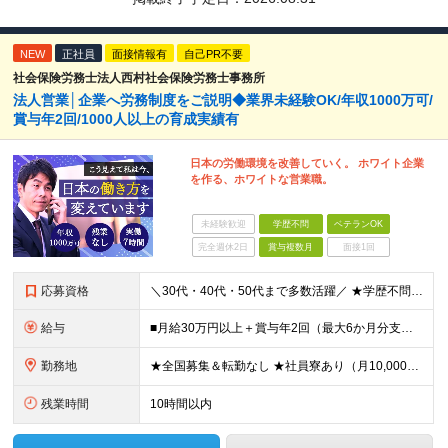
NEW
正社員
面接情報有
自己PR不要
社会保険労務士法人西村社会保険労務士事務所
法人営業│企業へ労務制度をご説明◆業界未経験OK/年収1000万可/
賞与年2回/1000人以上の育成実績有
日本の労働環境を改善していく。 ホワイト企業
を作る、ホワイトな営業職。
未経験歓迎
学歴不問
ベテランOK
完全週休2日
賞与複数月
面接1回
応募資格
＼30代・40代・50代まで多数活躍／ ★学歴不問 ★何かしらの営業経験をお持ちの方（経験年数・業界不問） 社会保険や労務の知識は必要ありません。 業界未経験からスタートできます！ ＜仕事のやりが
給与
■月給30万円以上＋賞与年2回（最大6か月分支給実績あり）＋インセンティブ ★インセンティブ毎月支給 └最大で30～65万円を獲得する社員も └入社5年未満の社員の月平均インセンティブ15万円 ★社
勤務地
★全国募集＆転勤なし ★社員寮あり（月10,000円～） ※勤務地による ★直行直帰OK ★車・自転車・バイク通勤OK ※一部事務所 【北海道・東北】 札幌事務所、仙台事務所 【関東】 大宮事務所
残業時間
10時間以内