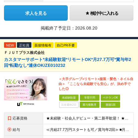
求人を見る
検討中に入れる
掲載終了予定日：
2026.08.20
NEW
正社員
面接情報有
自己PR不要
ＦＪＵＴプラス株式会社
カスタマーサポート*未経験歓迎*リモートOK*月27.7万可*賞与年2
回*転勤なし*連休OK/ZE010232
＜大手グループ×リモート×服装・髪色・ネイル自
由＞ 「ここなら未経験でも安心」が、決め手で
した◎
未経験歓迎
学歴不問
ベテランOK
完全週休2日
賞与複数月
面接1回
応募資格
★未経験・社会人デビュー・第二新卒歓迎！ ★フリーターやブランクのある方も大歓迎！ ★20～40代幅広く活躍中 ■学歴不問 ＼こんな方にピッタリ／ --------------------- □ 正
給与
≪月給27.7万円スタートも可／賞与年2回≫ ■月給21万円～27.7万円＋各種手当＋賞与年2回 ※給与は勤務地に応じて変更します ※年齢や経験・スキルなどを考慮して決定します ※時間外手当は全額支給