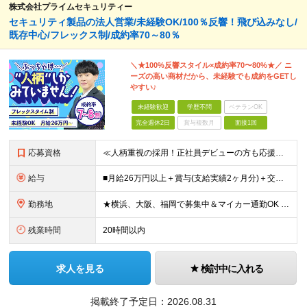
株式会社プライムセキュリティー
セキュリティ製品の法人営業/未経験OK/100％反響！飛び込みなし/
既存中心/フレックス制/成約率70～80％
＼★100%反響スタイル×成約率70〜80%★／ ニ
ーズの高い商材だから、未経験でも成約をGETし
やすい♪
未経験歓迎
学歴不問
ベテランOK
完全週休2日
賞与複数月
面接1回
応募資格
≪人柄重視の採用！正社員デビューの方も応援◎≫ ★フリーターの方、転職回数なども一切不問 ■未経験OK ■学歴不問 ■普通自動車免許をお持ちの方（AT限定可） ≪こんな方にピッタリです！≫ ◎未経験
給与
■月給26万円以上＋賞与(支給実績2ヶ月分)＋交通費 ★6月からはチームインセンティブも新たに導入予定！ ※スキル・経験を考慮の上、決定いたします ※上記には見込み残業代2万円以上（24時間分）を含
勤務地
★横浜、大阪、福岡で募集中＆マイカー通勤OK ★転勤はありません ★希望の勤務地に配属します 【本社】 神奈川県横浜市戸塚区矢部町65 イェルコローレビル1F 【大阪オフィス】 大阪府大阪市北区池
残業時間
20時間以内
求人を見る
検討中に入れる
掲載終了予定日：
2026.08.31