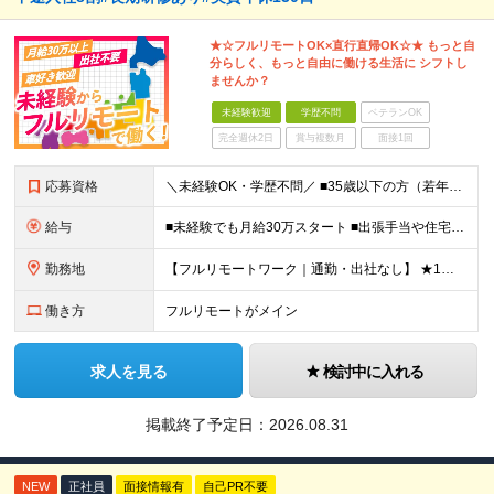
★☆フルリモートOK×直行直帰OK☆★ もっと自
分らしく、もっと自由に働ける生活に シフトし
ませんか？
未経験歓迎
学歴不問
ベテランOK
完全週休2日
賞与複数月
面接1回
応募資格
＼未経験OK・学歴不問／ ■35歳以下の方（若年層の長期キャリア形成のため） ■第二新卒OK ■普通自動車免許（AT）をお持ちの方 ▼▽こんな方はぜひご応募ください！▽▼ 「車の運転が好き！」 「地
給与
■未経験でも月給30万スタート ■出張手当や住宅手当あり 【東京都・神奈川県】 月給35万円～60万円＋インセンティブ＋賞与＋諸手当 上記月給は、月42時間分の固定残業代（月8万3900円以上）を含
勤務地
【フルリモートワーク｜通勤・出社なし】 ★1人1台社用車貸与 ★転勤なし ★直帰直行OK 【本社】 兵庫県神戸市中央区明石町44 神戸御幸ビル4F ★☆積極採用中☆★ ◆北海道・東北：札幌／福島／
働き方
フルリモートがメイン
求人を見る
検討中に入れる
掲載終了予定日：
2026.08.31
NEW
正社員
面接情報有
自己PR不要