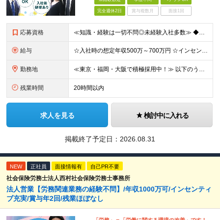
完全週休2日
賞与複数月
面接1回
応募資格
≪知識・経験は一切不問◎未経験入社多数≫ ◆未経験・第二新卒OK ◆学歴不問 ～このような方を歓迎します！～ ◇社会貢献性の高い仕事をしたい ◇医療業界に興味がある ◇今より生活を1ランクアップさ
給与
☆入社時の想定年収500万～700万円 ☆インセン年12回／1年目で1000万円も目指せる ☆社員の半数以上が年収800万円超え 月給35万円～＋インセンティブ＋各種手当 ※経験・スキルに応じて決
勤務地
≪東京・福岡・大阪で積極採用中！≫ 以下のうち、希望に合わせて配属いたします。 【東京本社】 東京都港区芝1-9-3 芝マツラビル4F 【大阪支店】 大阪府大阪市西区西本町1丁目5番20号 サーミ
残業時間
20時間以内
求人を見る
検討中に入れる
掲載終了予定日：
2026.08.31
NEW
正社員
面接情報有
自己PR不要
社会保険労務士法人西村社会保険労務士事務所
法人営業【労務関連業務の経験不問】/年収1000万可/インセンティ
ブ充実/賞与年2回/残業ほぼなし