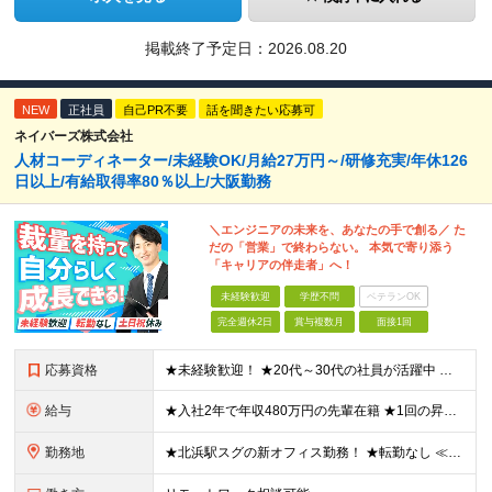
掲載終了予定日：
2026.08.20
NEW
正社員
自己PR不要
話を聞きたい応募可
ネイバーズ株式会社
人材コーディネーター/未経験OK/月給27万円～/研修充実/年休126
日以上/有給取得率80％以上/大阪勤務
＼エンジニアの未来を、あなたの手で創る／ た
だの「営業」で終わらない。 本気で寄り添う
「キャリアの伴走者」へ！
未経験歓迎
学歴不問
ベテランOK
完全週休2日
賞与複数月
面接1回
応募資格
★未経験歓迎！ ★20代～30代の社員が活躍中 ◆経験不問 ◆学歴不問 ≪こんな方に向いています≫ ◎ゼロから営業スキルを身に付けたい方 ◎将来性のあるスキルを身に付け、手に職をつけたい方 ◎人と
給与
★入社2年で年収480万円の先輩在籍 ★1回の昇給で3～5万円UPした実績あり ★インセンティブ制度整備中！ 月給27万円～37万円＋決算賞与＋各種手当 ※固定残業代（20時間／3万1800円～4
勤務地
★北浜駅スグの新オフィス勤務！ ★転勤なし ≪大阪本社≫ 大阪府大阪市中央区今橋2-3-16 JMFビル今橋01 3階 ※(変更の範囲)上記を除く当社関連勤務地