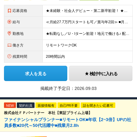
応募資格
★未経験・社会人デビュー・第二新卒歓迎！ ★フリーターやブランクのある方も大歓迎！ ★20～40代幅広く活躍中 ■学歴不問 ＼こんな方にピッタリ／ --------------------- □ 正
給与
≪月給27.7万円スタートも可／賞与年2回≫ ■月給21万円～27.7万円＋各種手当＋賞与年2回 ※給与は勤務地に応じて変更します ※年齢や経験・スキルなどを考慮して決定します ※時間外手当は全額支給
勤務地
★転勤なし／U・Iターン歓迎！地元で働ける♪ 配属先：東京・神奈川・千葉・長野・石川・大阪・福岡・札幌・愛知・広島にある『NTTドコモ』グループ 《勤務地一覧》 ■東京 ・東京都新宿区新宿4-1-6
働き方
リモートワークOK
残業時間
20時間以内
求人を見る
検討中に入れる
掲載終了予定日：
2026.09.03
NEW
契約社員
面接情報有
自己PR不要
話を聞きたい応募可
株式会社ＦＰパートナー 本社【東証プライム上場】
ファイナンシャルプランナー■リモートOK■年収【2~3倍】UPの社
員多数■20代～50代活躍中■残業月2.8h