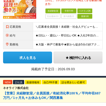
万円と、 1ヶ月のバカンスを両立できる最強の働
き方♪
未経験歓迎
学歴不問
ベテランOK
完全週休2日
賞与複数月
面接1回
応募資格
＼応募者全員面接！未経験・社会人デビューも歓迎／ ◆スキル・資格は一切不要 ◆職種・業種未経験歓迎 ◆第二新卒・ブランクOK ＜先輩の志望動機をご紹介＞ 「収入もお休みも大切にしたい」 「頑張った分
給与
★日払い・週払い・即日払いOK ★入社2年目の平均年収687万円 ★入社3年目で年収900万円の社員も在籍 ＼2つのコースから給与形態を選べます！／ 【1】安定収入をゲットしたい方向けコース 基本給
勤務地
★大阪・神戸で募集中★駅から徒歩5分の好アクセス ■新大阪事業所／大阪府大阪市東淀川区東中島4-11-6 ネオライフ新大阪ビル8F ■神戸事業所／兵庫県神戸市中央区多聞通4-4-13 歩11番館50
求人を見る
検討中に入れる
掲載終了予定日：
2026.09.03
NEW
正社員
面接情報有
自己PR不要
話を聞きたい応募可
ネオライフ株式会社
【営業】未経験歓迎／全員面接／有給消化率100％／平均年収687
万円／1ヶ月丸々お休みもOK／関西募集