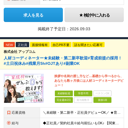
求人を見る
検討中に入れる
掲載終了予定日：
2026.09.03
NEW
正社員
面接情報有
自己PR不要
話を聞きたい応募可
株式会社 アップコム
人材コーディネーター★未経験・第二新卒歓迎#育成前提の採用！
#土日祝休み#残業月5h#OJTあり#副業OK
挨拶や名刺の渡し方など…基礎から学べるから、
あなたも数ヶ月後には人材コーディネーターデビ
ュー！
未経験歓迎
学歴不問
ベテランOK
完全週休2日
賞与複数月
面接1回
応募資格
＼未経験・第二新卒・正社員デビューOK／ ★育成前提の採用を実施中！ ■経歴・ブランク不問 ■学歴不問 ≪≪特別なスキルや経験は必要なし！≫≫ 当社では人柄重視の採用を実施しています。 働く先輩社員
給与
◆正社員／契約社員※給与前払いもOK♪ 【関東（一都三県）】 月給25万円～ ※固定残業代（月20時間分／月3万2383円）を含む。超過分は別途支給。 ※試用期間中の給与は月給23万円～ 【関東（北