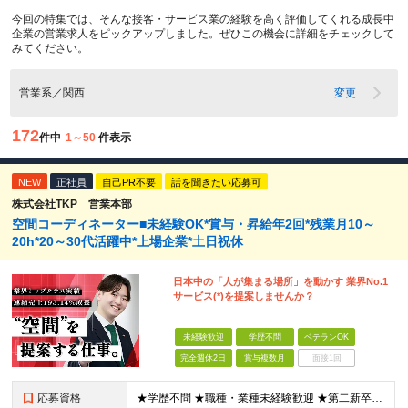
今回の特集では、そんな接客・サービス業の経験を高く評価してくれる成長中
企業の営業求人をピックアップしました。ぜひこの機会に詳細をチェックして
みてください。
営業系／関西
変更
172
件中
1～50
件表示
NEW
正社員
自己PR不要
話を聞きたい応募可
株式会社TKP 営業本部
空間コーディネーター■未経験OK*賞与・昇給年2回*残業月10～
20h*20～30代活躍中*上場企業*土日祝休
日本中の「人が集まる場所」を動かす 業界No.1
サービス(*)を提案しませんか？
未経験歓迎
学歴不問
ベテランOK
完全週休2日
賞与複数月
面接1回
応募資格
★学歴不問 ★職種・業種未経験歓迎 ★第二新卒歓迎 ＜こんな方にオススメ＞ ◎一つの商材ではなく、幅広い提案で勝負したい ◎成長企業でスケールの大きい仕事に挑戦したい ◎実力を評価されたい＆腰を据え