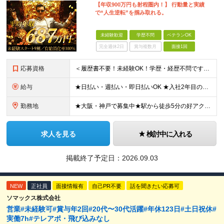
【年収900万円も射程圏内！】 行動量と実績
で“人生逆転”を掴み取れる。
未経験歓迎
学歴不問
ベテランOK
完全週休2日
賞与複数月
面接1回
応募資格
＜履歴書不要！未経験OK！学歴・経歴不問です＞ ◆スキル・資格は一切不要 ◆職種・業種未経験歓迎 ◆第二新卒・ブランク・社会人デビューOK ＜こんな方にピッタリ！＞ □収入もお休みも大切にしたい方
給与
★日払い・週払い・即日払いOK ★入社2年目の平均年収687万円 ★入社3年目で年収900万円の社員も在籍 ＼2つのコースから給与形態を選べます！／ 【1】安定収入をゲットしたい方向けコース 基本給
勤務地
★大阪・神戸で募集中★駅から徒歩5分の好アクセス ■新大阪事業所／大阪府大阪市東淀川区東中島4-11-6 ネオライフ新大阪ビル8F ■神戸事業所／兵庫県神戸市中央区多聞通4-4-13 歩11番館50
求人を見る
検討中に入れる
掲載終了予定日：
2026.09.03
NEW
正社員
面接情報有
自己PR不要
話を聞きたい応募可
ソマックス株式会社
営業#未経験可#賞与年2回#20代〜30代活躍#年休123日#土日祝休#
実働7h#テレアポ・飛び込みなし