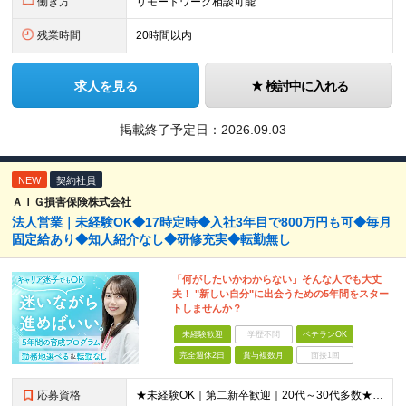
働き方
リモートワーク相談可能
残業時間
20時間以内
求人を見る
検討中に入れる
掲載終了予定日：
2026.09.03
NEW
契約社員
ＡＩＧ損害保険株式会社
法人営業｜未経験OK◆17時定時◆入社3年目で800万円も可◆毎月
固定給あり◆知人紹介なし◆研修充実◆転勤無し
「何がしたいかわからない」そんな人でも大丈
夫！ "新しい自分"に出会うための5年間をスター
トしませんか？
未経験歓迎
学歴不問
ベテランOK
完全週休2日
賞与複数月
面接1回
応募資格
★未経験OK｜第二新卒歓迎｜20代～30代多数★ ┗業界未経験者、営業未経験がほとんどです！ ★高卒以上 ━━━━━━━━ 育成前提の採用です！ ━━━━━━━━ 「稼ぎたい」「経営者になりたい」な