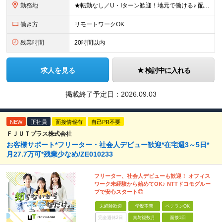
勤務地
★転勤なし／U・Iターン歓迎！地元で働ける♪ 配属先：東京・神奈川・千葉・長野・石川・大阪・福岡・札幌・愛知・広島にある『NTTドコモ』グループ 《勤務地一覧》 ■東京 ・東京都新宿区新宿4-1-6
働き方
リモートワークOK
残業時間
20時間以内
求人を見る
検討中に入れる
掲載終了予定日：
2026.09.03
NEW
正社員
面接情報有
自己PR不要
ＦＪＵＴプラス株式会社
お客様サポート*フリーター・社会人デビュー歓迎*在宅週3～5日*
月27.7万可*残業少なめ/ZE010233
フリーター、社会人デビューも歓迎！ オフィス
ワーク未経験から始めてOK♪ NTTドコモグルー
プで安心スタート◎
未経験歓迎
学歴不問
ベテランOK
完全週休2日
賞与複数月
面接1回