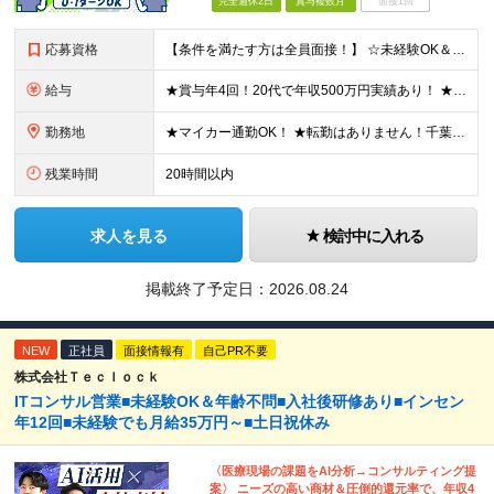
完全週休2日
賞与複数月
面接1回
応募資格
【条件を満たす方は全員面接！】 ☆未経験OK＆同期と出会える複数名募集！お話し好きならすぐご活躍いただけます◎ ◆要普通自動車運転免許（AT限定可） ◆学歴不問 ◆40歳までの方（長期勤続によるキャリ
給与
★賞与年4回！20代で年収500万円実績あり！ ★未経験からでも基本給27万円スタートと、安定した収入を得られる環境です！ 月給27万円～29万円＋各種手当＋賞与年2回（＋業績賞与年2回） ※経験・
勤務地
★マイカー通勤OK！ ★転勤はありません！千葉＆大阪で積極採用中！ 【千葉】千葉県白井市富塚1番 【大阪】大阪府堺市堺区南半町東1丁目1番10号 ※(変更の範囲)上記を除く当社関連勤務地
残業時間
20時間以内
求人を見る
検討中に入れる
掲載終了予定日：
2026.08.24
NEW
正社員
面接情報有
自己PR不要
株式会社Ｔｅｃｌｏｃｋ
ITコンサル営業■未経験OK＆年齢不問■入社後研修あり■インセン
年12回■未経験でも月給35万円～■土日祝休み
〈医療現場の課題をAI分析→コンサルティング提
案〉 ニーズの高い商材＆圧倒的還元率で、年収4