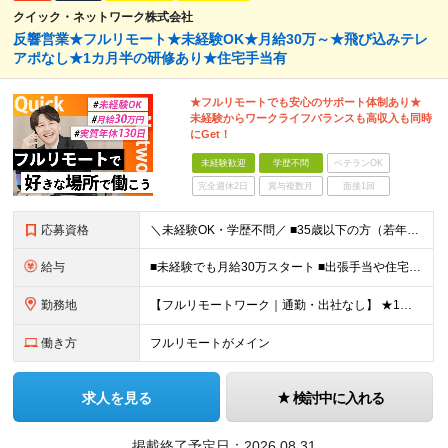
クイック・ネットワーク株式会社
反響営業★フルリモート★未経験OK★月給30万～★飛び込みテレ
アポなし★1カ月半の研修あり★住宅手当有
★フルリモートでも安心のサポート体制あり★
未経験からワークライフバランスも高収入も同時
にGet！
未経験歓迎
学歴不問
ベテランOK
完全週休2日
賞与複数月
面接1回
応募資格
＼未経験OK・学歴不問／ ■35歳以下の方（若年層の長期キャリア形成のため） ■第二新卒OK ■普通自動車免許（AT）をお持ちの方 ▼▽こんな方はぜひご応募ください！▽▼ 「車の運転が好き！」 「地
給与
■未経験でも月給30万スタート ■出張手当や住宅手当あり 【東京都・神奈川県】 月給35万円～60万円＋インセンティブ＋賞与＋諸手当 上記月給は、月42時間分の固定残業代（月8万3900円以上）を含
勤務地
【フルリモートワーク｜通勤・出社なし】 ★1人1台社用車貸与 ★転勤なし ★直帰直行OK 【本社】 兵庫県神戸市中央区明石町44 神戸御幸ビル4F ★☆積極採用中☆★ ◆北海道・東北：札幌／福島／
働き方
フルリモートがメイン
求人を見る
検討中に入れる
掲載終了予定日：
2026.08.31