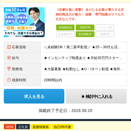
《先輩社員に直撃》 名だたる企業が導入する圧
倒的商品力が魅力！ 経験・専門知識ゼロでも大
丈夫なんです。
未経験歓迎
学歴不問
ベテランOK
完全週休2日
賞与複数月
面接1回
応募資格
＼未経験OK！第二新卒歓迎／ ★20～30代も活躍中です！ ◆学歴不問 ◆普通自動車の運転免許をお持ちの方（AT可） ＼未経験スタートでも安心！／ 業界トップクラスの実績と信頼を誇ることから お客
給与
★インセンティブ制度あり ★月給30万円スタートも可 月給23万円～30万円＋諸手当＋賞与 ※経験・スキルを考慮の上、決定します ※試用期間6ヶ月間あり（期間中の条件に差異はありません） ※残業代
勤務地
★大阪募集 ★転勤なし ★U・Iターン歓迎 ★海外出張もあり ※本人の希望を最大限に考慮 ┗韓国やタイ、マレーシア、アメリカなどなど…様々な国に行けるチャンス！ 【本社】 大阪府大阪市東成区玉津1丁
残業時間
20時間以内
求人を見る
検討中に入れる
掲載終了予定日：
2026.08.20
NEW
正社員
面接情報有
自己PR不要