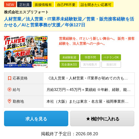
NEW
正社員
面接情報有
自己PR不要
話を聞きたい応募可
株式会社エスプリフォート
人材営業／法人営業・IT業界未経験歓迎／営業・販売接客経験を活
かせる／AIと営業事務が支援／年休127日
営業経験を、ITという新しい舞台へ。 販売・接客
経験を、法人営業への一歩へ。
未経験歓迎
学歴不問
ベテランOK
完全週休2日
賞与複数月
面接1回
応募資格
《法人営業・人材営業・IT業界が初めての方も歓迎！》 ◆学歴不問 ◆営業に興味がある方 ◆人と話したり、相手の話を聞いたりする仕事がしたい方 ※営業経験・IT知識・AIの利用経験は問いません。 ※
給与
月給32万円～45万円＋業績給 ※年齢、経験、能力を考慮の上、優遇します。 ※業績給は経験や実績に応じ、当社規定により支給額を決定します。 ※試用期間3ヶ月あり。その間の待遇に変更はありません。
勤務地
本社（大阪）または東京・名古屋・福岡事業所のいずれか ★希望勤務地を考慮 ★転勤なし ★U・Iターン歓迎 【大阪本社】 大阪府大阪市西区江戸堀2-2-1 アズワン別館8F 【東京事業所】 東京都
求人を見る
検討中に入れる
掲載終了予定日：
2026.08.20