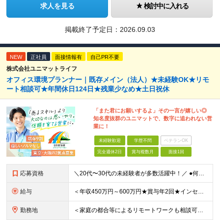
求人を見る
検討中に入れる
掲載終了予定日：
2026.09.03
NEW
正社員
面接情報有
自己PR不要
株式会社ユニマットライフ
オフィス環境プランナー｜既存メイン（法人）★未経験OK★リモ
ート相談可★年間休日124日★残業少なめ★土日祝休
「また君にお願いするよ」その一言が嬉しい◎
知名度抜群のユニマットで、数字に追われない営
業に！
未経験歓迎
学歴不問
ベテランOK
完全週休2日
賞与複数月
面接1回
応募資格
＼20代〜30代の未経験者が多数活躍中！／ ●何らかの社会人経験をお持ちの方（年数不問） ●学歴不問 ●大阪拠点については要第一種普通自動車免許 ～こんな方にピッタリ～ ・人と話すこと、喜ばれること
給与
＜年収450万円～600万円★賞与年2回★インセンティブ制度あり＞ 【東京勤務の場合】 月給28万3,000円～29万円＋インセンティブ＋別途残業手当支給 【大阪の場合】 月給27万5,000円～2
勤務地
＜家庭の都合等によるリモートワークも相談可★転勤なし、直行直帰もOK＞ 【勤務先】 ※東京・大阪の2拠点で募集 ※各拠点での募集となります ※配属先は希望を考慮いたします ■東京 東京都立川市高松