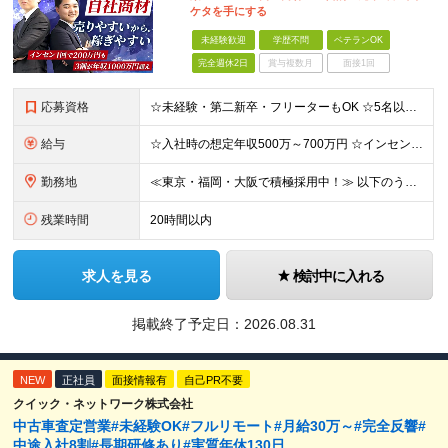
ケタを手にする
未経験歓迎
学歴不問
ベテランOK
完全週休2日
賞与複数月
面接1回
応募資格
☆未経験・第二新卒・フリーターもOK ☆5名以上の積極採用中！ ※学歴不問 ～このような方を歓迎します！～ ■今より生活を1ランクアップさせたい ■年収1000万円を目指したい ■営業スキルを身に付
給与
☆入社時の想定年収500万～700万円 ☆インセン年12回／1年目で1000万円も目指せる ☆社員の半数以上が年収800万円超え 月給35万円～＋インセンティブ＋各種手当 ※経験・スキルに応じて決
勤務地
≪東京・福岡・大阪で積極採用中！≫ 以下のうち、希望に合わせて配属いたします。 【東京本社】 東京都港区芝1-9-3 芝マツラビル4F 【大阪支店】 大阪府大阪市西区西本町1丁目5番20号 サーミ
残業時間
20時間以内
求人を見る
検討中に入れる
掲載終了予定日：
2026.08.31
NEW
正社員
面接情報有
自己PR不要
クイック・ネットワーク株式会社
中古車査定営業#未経験OK#フルリモート#月給30万～#完全反響#
中途入社8割#長期研修あり#実質年休130日