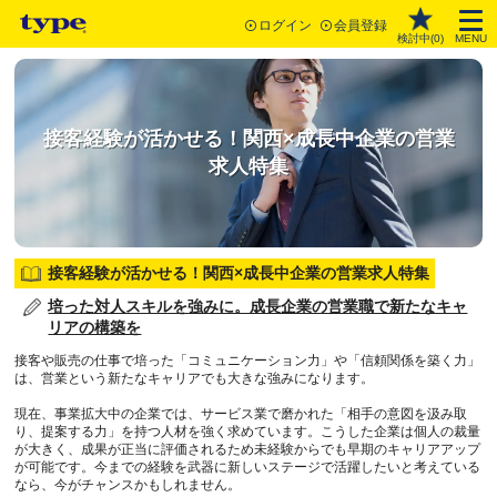
ログイン
会員登録
検討中(
0
)
MENU
接客経験が活かせる！関西×成長中企業の営業
求人特集
接客経験が活かせる！関西×成長中企業の営業求人特集
培った対人スキルを強みに。成長企業の営業職で新たなキャ
リアの構築を
接客や販売の仕事で培った「コミュニケーション力」や「信頼関係を築く力」
は、営業という新たなキャリアでも大きな強みになります。
現在、事業拡大中の企業では、サービス業で磨かれた「相手の意図を汲み取
り、提案する力」を持つ人材を強く求めています。こうした企業は個人の裁量
が大きく、成果が正当に評価されるため未経験からでも早期のキャリアアップ
が可能です。今までの経験を武器に新しいステージで活躍したいと考えている
なら、今がチャンスかもしれません。