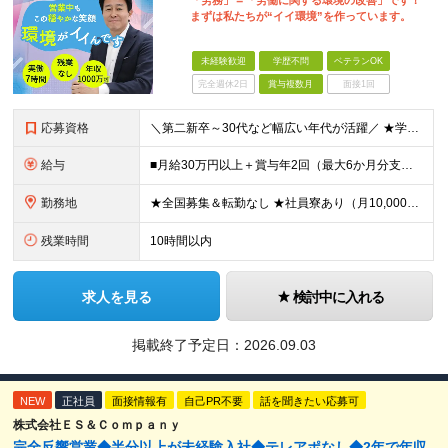
「労務」＝「労働に関する環境の改善」です！
まずは私たちが“イイ環境”を作っています。
未経験歓迎
学歴不問
ベテランOK
完全週休2日
賞与複数月
面接1回
応募資格
＼第二新卒～30代など幅広い年代が活躍／ ★学歴不問 ★第二新卒歓迎 社会保険や労務の知識は必要ありません。 業界未経験からスタートできます！ ＼優遇します！／ ★何かしらの営業経験をお持ちの方（
給与
■月給30万円以上＋賞与年2回（最大6か月分支給実績あり）＋インセンティブ ★インセンティブ毎月支給 └最大で30～65万円を獲得する社員も └入社5年未満の社員の月平均インセンティブ15万円 ★社
勤務地
★全国募集＆転勤なし ★社員寮あり（月10,000円～） ※勤務地による ★直行直帰OK ★車・自転車・バイク通勤OK ※一部事務所 【北海道・東北】 札幌事務所、仙台事務所 【関東】 大宮事務所
残業時間
10時間以内
求人を見る
検討中に入れる
掲載終了予定日：
2026.09.03
NEW
正社員
面接情報有
自己PR不要
話を聞きたい応募可
株式会社ＥＳ＆Ｃｏｍｐａｎｙ
完全反響営業◆半分以上が未経験入社◆テレアポなし◆2年で年収