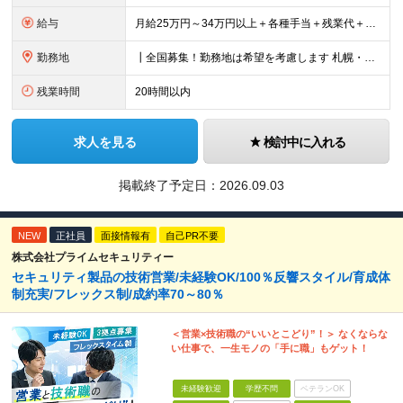
給与
月給25万円～34万円以上＋各種手当＋残業代＋賞与年2回 初年度想定年収：348万円～ ※経験・能力を考慮のうえ優遇します。 ※上記にはエリア給（10,000円～15,000円）、見込み残業代（20
勤務地
┃全国募集！勤務地は希望を考慮します 札幌・仙台・東京・横浜・金沢・名古屋・大阪・京都・広島・福岡 募集 ※上記のほか、全国に拠点あり ※キャリアアップやキャリアシフトに伴う転勤も一部ありますが、基
残業時間
20時間以内
求人を見る
検討中に入れる
掲載終了予定日：
2026.09.03
NEW
正社員
面接情報有
自己PR不要
株式会社プライムセキュリティー
セキュリティ製品の技術営業/未経験OK/100％反響スタイル/育成体
制充実/フレックス制/成約率70～80％
＜営業×技術職の“いいとこどり”！＞ なくならな
い仕事で、一生モノの「手に職」もゲット！
未経験歓迎
学歴不問
ベテランOK