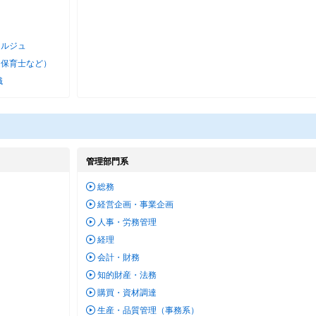
ェルジュ
・保育士など）
職
管理部門系
総務
経営企画・事業企画
人事・労務管理
経理
会計・財務
知的財産・法務
購買・資材調達
生産・品質管理（事務系）