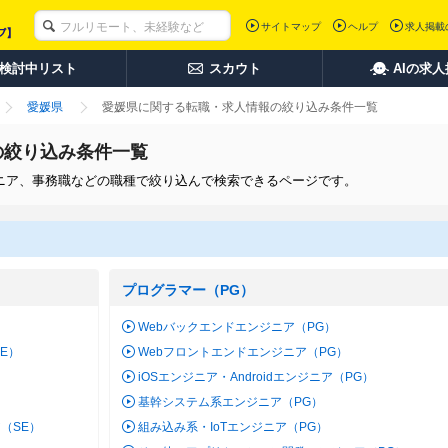
サイトマップ
ヘルプ
求人掲載
検討中リスト
スカウト
AIの求
愛媛県
愛媛県に関する転職・求人情報の絞り込み条件一覧
の絞り込み条件一覧
ジニア、事務職などの職種で絞り込んで検索できるページです。
プログラマー（PG）
Webバックエンドエンジニア（PG）
SE）
Webフロントエンドエンジニア（PG）
iOSエンジニア・Androidエンジニア（PG）
基幹システム系エンジニア（PG）
（SE）
組み込み系・IoTエンジニア（PG）