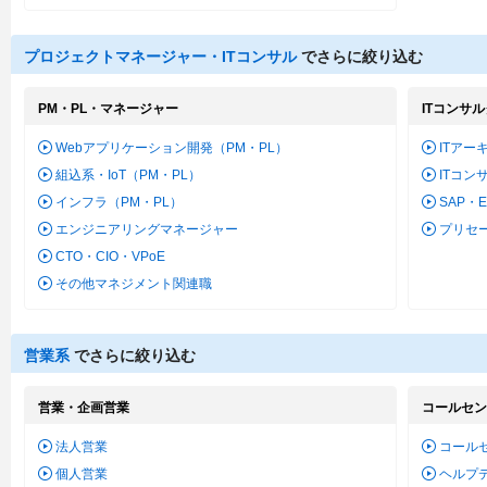
プロジェクトマネージャー・ITコンサル
でさらに絞り込む
PM・PL・マネージャー
ITコンサ
Webアプリケーション開発（PM・PL）
ITアー
組込系・IoT（PM・PL）
ITコン
インフラ（PM・PL）
SAP・
エンジニアリングマネージャー
プリセ
CTO・CIO・VPoE
その他マネジメント関連職
営業系
でさらに絞り込む
営業・企画営業
コールセン
法人営業
コール
個人営業
ヘルプ