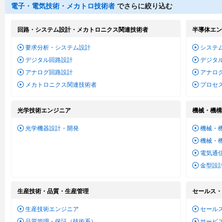
電子・電気技術・メカトロ技術者
でさらに絞り込む
回路・システム設計・メカトロニクス関連技術者
半導体エン
要求分析・システム設計
システム
デジタル回路設計
デジタル
アナログ回路設計
アナログ
メカトロニクス関連技術者
プロセ
光学技術エンジニア
機械・機構
光学機器設計・開発
機械・
機械・
電気通
金型設
生産技術・品質・生産管理
セールス・
生産技術エンジニア
セール
品質管理・保証（技術系）
サービ