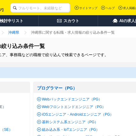
サイトマップ
ヘルプ
求人掲載
検討中リスト
スカウト
AIの求
沖縄県
沖縄県に関する転職・求人情報の絞り込み条件一覧
の絞り込み条件一覧
ジニア、事務職などの職種で絞り込んで検索できるページです。
プログラマー（PG）
Webバックエンドエンジニア（PG）
SE）
Webフロントエンドエンジニア（PG）
iOSエンジニア・Androidエンジニア（PG）
基幹システム系エンジニア（PG）
（SE）
組み込み系・IoTエンジニア（PG）