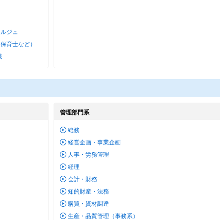
ェルジュ
・保育士など）
職
管理部門系
総務
経営企画・事業企画
人事・労務管理
経理
会計・財務
知的財産・法務
購買・資材調達
生産・品質管理（事務系）