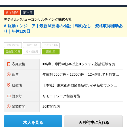
終了間近
正社員
デジタルバリューコンサルティング株式会社
AI駆動エンジニア｜最新AI技術の検証｜転勤なし｜資格取得補助あ
り｜年休120日
未経験歓迎
学歴不問
ベテランOK
完全週休2日
賞与複数月
面接1回
応募資格
■高専、専門学校卒以上 ■システム設計経験をお持ちの方 ┗業務システム・Webシステムの基本設計〜詳細設計の実務経験（4年以上目安） ┗顧客向け設計書・運用手順書、社内向け検証レポートなど、 対象に
給与
年俸制 560万円～1200万円（12分割して月額支給） ※経験やスキルを考慮して決定します。 ※年額（基本給）：4,606,188円～ ※その他固定手当/月：5,000円 ※固定残業手当/月：82
勤務地
【本社】 東京都新宿区西新宿3-2-9 新宿ワシントンホテルビル本館2F または 東京都千代田区神田錦町2-2-1 KANDA SQUARE 11F Wework または 都内近郊のクライアン
働き方
リモートワーク相談可能
残業時間
20時間以内
求人を見る
検討中に入れる