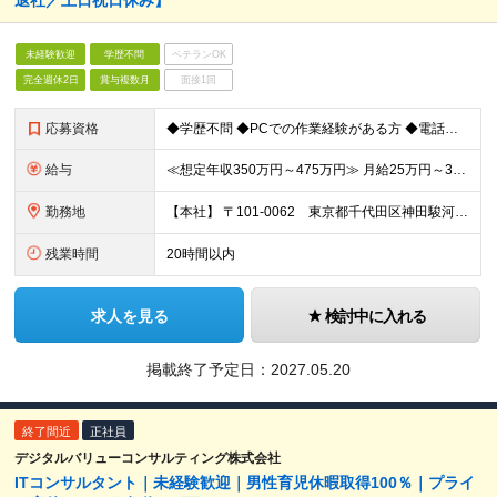
退社／土日祝日休み】
未経験歓迎
学歴不問
ベテランOK
完全週休2日
賞与複数月
面接1回
応募資格
◆学歴不問 ◆PCでの作業経験がある方 ◆電話対応に抵抗のない方
給与
≪想定年収350万円～475万円≫ 月給25万円～34万円＋賞与年2回（1ヶ月×2） ※月給には月30時間分(46,992円～)のみなし残業代を含みます。 超過分は別途支給します ※前職や経験を考
勤務地
【本社】 〒101-0062 東京都千代田区神田駿河台2丁目3-11 ヒューリック御茶ノ水ビル11F
残業時間
20時間以内
求人を見る
検討中に入れる
掲載終了予定日：
2027.05.20
終了間近
正社員
デジタルバリューコンサルティング株式会社
ITコンサルタント｜未経験歓迎｜男性育児休暇取得100％｜プライ