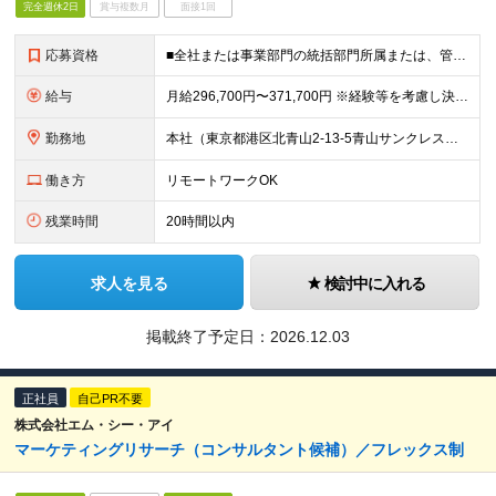
完全週休2日
賞与複数月
面接1回
応募資格
■全社または事業部門の統括部門所属または、管理部門での業務経験 ■基本的なパソコンの操作(Excel、PowerPoint) ■大学院、大学 ▼こんな方を歓迎します ・能動的に業務を推進することが
給与
月給296,700円〜371,700円 ※経験等を考慮し決定します。 ※上記の⾦額には固定残業代80,955円～101,430円（45時間分）を含み、超過分は別途支給します。 ※試用期間：3ヶ月（本
勤務地
本社（東京都港区北⻘⼭2-13-5⻘⼭サンクレストビル4F） 適性・会社の状況に応じて次の範囲内で、就業の場所の変更があり得る。 1. 他社へ出向を命じられた場合、出向先の指示する就業場所 2. 本
働き方
リモートワークOK
残業時間
20時間以内
求人を見る
検討中に入れる
掲載終了予定日：
2026.12.03
正社員
自己PR不要
株式会社エム・シー・アイ
マーケティングリサーチ（コンサルタント候補）／フレックス制