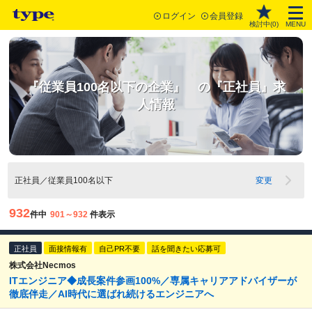
ログイン
会員登録
検討中(
0
)
MENU
『従業員100名以下の企業』 の『正社員』求
人情報
正社員／従業員100名以下
変更
932
件中
901～932
件表示
正社員
面接情報有
自己PR不要
話を聞きたい応募可
株式会社Necmos
ITエンジニア◆成長案件参画100%／専属キャリアアドバイザーが
徹底伴走／AI時代に選ばれ続けるエンジニアへ