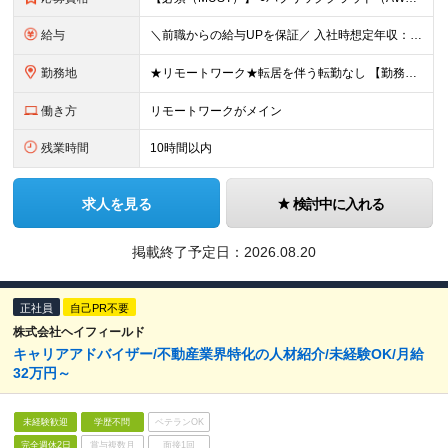
給与
＼前職からの給与UPを保証／ 入社時想定年収：600～1000万円 月給40万円～ + 賞与年2回 + 住宅手当（月2～3万円）+ 在宅勤務手当（月3千円）+ 残業代 ※月給にみなし残業は含みません
勤務地
★リモートワーク★転居を伴う転勤なし 【勤務地】 ■本社／東京都港区新橋2-9-17 ■首都圏（東京・埼玉・神奈川・千葉）のプロジェクト先 リモートワークでの勤務がメインです。 適宜対面で集まる機
働き方
リモートワークがメイン
残業時間
10時間以内
求人を見る
検討中に入れる
掲載終了予定日：
2026.08.20
正社員
自己PR不要
株式会社ヘイフィールド
キャリアアドバイザー/不動産業界特化の人材紹介/未経験OK/月給
32万円～
未経験歓迎
学歴不問
ベテランOK
完全週休2日
賞与複数月
面接1回