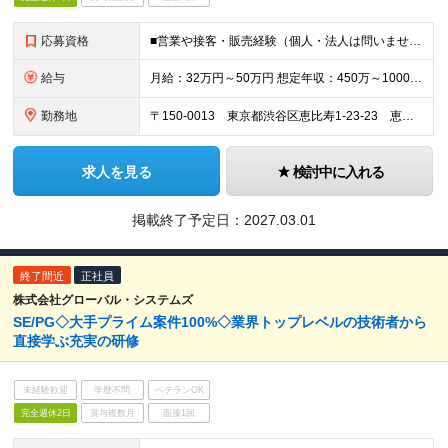
応募資格
■営業や接客・販売経験（個人・法人は問いません） ※上記未経験であってもポテンシャル重視で採用します ※キャリアチェンジをご検討の方もお気軽にご応募ください
給与
月給：32万円～50万円 想定年収：450万～1000万円（内訳：月給＋年4回のインセンティブ） ※経験・スキルなどを考慮し、決定します。 ※月給には固定残業代（40時間分）を含みます。 ※試用期間
勤務地
〒150-0013 東京都渋谷区恵比寿1-23-23 恵比寿スクエア5階 ※転勤はありません。
求人を見る
検討中に入れる
掲載終了予定日：
2027.03.01
終了間近
正社員
株式会社グローバル・システムズ
SE/PG◇大手プライム案件100%◇業界トップレベルの技術者から
直接学ぶ充実の研修
未経験歓迎
学歴不問
ベテランOK
完全週休2日
賞与複数月
面接1回