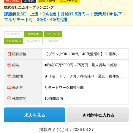
終了間近
正社員
面接情報有
自己PR不要
株式会社エムオープランニング
課題解決SE｜上流・DX推進｜月給37.5万円～｜残業月10h以下｜
フルリモート可｜30代～40代活躍
未経験歓迎
学歴不問
ベテランOK
完全週休2日
賞与複数月
面接1回
応募資格
【ブランクOK｜30代・40代活躍中】 ◇業務システムの開発経験をお持ちの方 ◇学歴不問 ＝＝■年齢に関係なくご活躍できます■＝＝ 現在30代・40代を中心に幅広い世代のエンジニアが活躍中です！ 定
給与
■月給37万5000円～75万円＋期末賞与 ※経験・年齢・スキルを考慮し決定します ※残業代は1分単位で全額支給します ※試用期間（3ヶ月）あり。期間中の給与・その他待遇に差異はありません
勤務地
★リモートワーク可／持ち帰り（受託）案件あり ★転勤なし 首都圏（東京・神奈川・埼玉・千葉）のクライアント先、 ならびに本社（東京都千代田区神田須田町1－26 芝信神田ビル10F） ※プロジェクト
働き方
リモートワーク相談可能
残業時間
10時間以内
求人を見る
検討中に入れる
掲載終了予定日：
2026.08.27