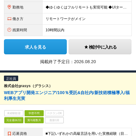
勤務地
◆ゆくゆくはフルリモートも実現可能 ◆UIターン歓迎！転勤なし 【本社】 〒155-0032 東京都世田谷区代沢5-30-2 A＊G下北沢2F-2 ＼理想の働き方を実現／ ・在宅勤務と出社を自由に
働き方
リモートワークがメイン
残業時間
10時間以内
求人を見る
検討中に入れる
掲載終了予定日：
2026.08.20
正社員
株式会社grasys（グラシス）
WEBアプリ開発エンジニア/100％受託&自社内/新技術積極導入/福
利厚生充実
未経験歓迎
学歴不問
ベテランOK
完全週休2日
賞与複数月
面接1回
応募資格
■下記いずれかの高級言語を用いた実務経験（目安：1年以上 ） ーPython、Java、C、C#、C++、Ruby、Go、PHP等 ・Webアプリケーションにおける実装、運用までの一貫した実務経験 ・