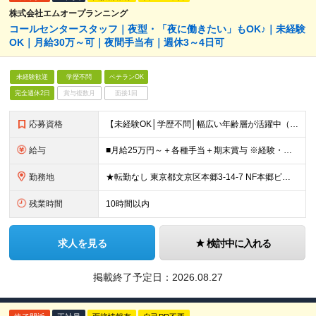
株式会社エムオープランニング
コールセンタースタッフ｜夜型・「夜に働きたい」もOK♪｜未経験
OK｜月給30万～可｜夜間手当有｜週休3～4日可
未経験歓迎
学歴不問
ベテランOK
完全週休2日
賞与複数月
面接1回
応募資格
【未経験OK│学歴不問│幅広い年齢層が活躍中（20代/30代/40代/50代）】 ◇基本的なPCスキル（入力・検索など）をお持ちの方 ＼こんな方を歓迎します／ ◎販売・サービス経験者歓迎（落ち着いた
給与
■月給25万円～＋各種手当＋期末賞与 ※経験・年齢・スキルを考慮し決定します ※深夜・土日・時間帯手当あり ※22時以降・夜勤・土日出勤で手当加算、月30万円以上も可 ※残業代は1分単位で全額支給し
勤務地
★転勤なし 東京都文京区本郷3-14-7 NF本郷ビル ★2026年11月頃より海浜幕張エリアに移転予定！ 千葉県千葉市美浜区中瀬1-6 駅から屋根付き通路を利用して通勤可能なため、 雨の日でも
残業時間
10時間以内
求人を見る
検討中に入れる
掲載終了予定日：
2026.08.27