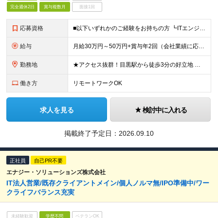
完全週休2日
賞与複数月
面接1回
応募資格
■以下いずれかのご経験をお持ちの方 ┗ITエンジニアとしての実務経験（セキュリティ、ネットワーク、インフラ、サーバー、ソフトウェア、開発、運用サポート、ヘルプデスクなど）☆年数、業種、工程は不問 ┗I
給与
月給30万円～50万円+賞与年2回（会社業績に応じる） ※経験・年齢などを考慮の上、当社規定により優遇します。 ※固定残業代30時間分/月(6万円～10万円)を含みます。超過分は別途支給 ※試用期
勤務地
★アクセス抜群！目黒駅から徒歩3分の好立地 ★準備やレポート作成時はリモートワークOK ■本社 東京都品川区上大崎2-24-11 目黒西口M2号館5階 ※（変更の範囲）上記を除く当社関連勤務地
働き方
リモートワークOK
求人を見る
検討中に入れる
掲載終了予定日：
2026.09.10
正社員
自己PR不要
エナジー・ソリューションズ株式会社
IT法人営業/既存クライアントメイン/個人ノルマ無/IPO準備中/ワー
クライフバランス充実
未経験歓迎
学歴不問
ベテランOK