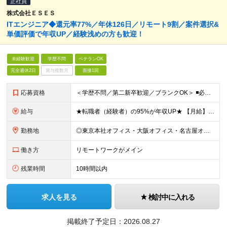
正社員
株式会社ＥＳＥＳ
ITエンジニア◆還元率77%／年休126⽇／リモート9割／案件選択&
単価評価で年収UP／経験浅めの方も歓迎！
未経験歓迎
学歴不問
ベテランOK
完全週休2日
賞与複数月
面接1回
応募資格
＜学歴不問／第二新卒歓迎／ブランクOK＞ ◾️必須スキル IT業界での何らかの実務経験をお持ちの方（10ヶ月以上） ◎担当フェーズ・使用言語・開発環境・経験年数・雇用形態などは一切問いません！ ◎ブ
給与
★転職者（経験者）の95%が年収UP★ 【月給】 25万円～80万円（みなし残業代含む） ※経験・能力・キャリアの希望を考慮し、前職よりも給与がアップする案件アサインに努めます。 ※月給にみなし残業
勤務地
◎東京本社オフィス・大阪オフィス・名古屋オフィス・福岡オフィス ◎首都圏・関西圏・名古屋・福岡のクライアント先 ※希望を考慮いたします。 ※会社都合の転勤はありません（100％エンジニアに選択権があ
働き方
リモートワークがメイン
残業時間
10時間以内
求人を見る
検討中に入れる
掲載終了予定日：
2026.08.27