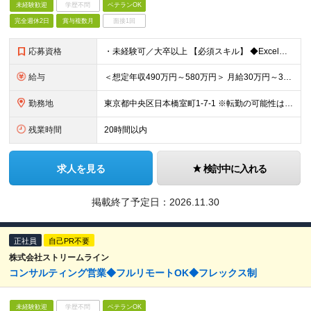
未経験歓迎
学歴不問
ベテランOK
完全週休2日
賞与複数月
面接1回
応募資格
・未経験可／大卒以上 【必須スキル】 ◆Excel関数を使用した実務経験（VlookUP等） ◆ブラインドタッチが可能な方（目安：タイピングスキル180key/1分間以上） ※社内では未経験者が
給与
＜想定年収490万円～580万円＞ 月給30万円～35万円 ※前職経験、スキルを考慮の上、当社規定により優遇いたします ※残業代は全額支給します □年1回給与改定があります □試用期間6ヶ月 ┗期間
勤務地
東京都中央区日本橋室町1-7-1 ※転勤の可能性はありません。 (変更の範囲)変更なし
残業時間
20時間以内
求人を見る
検討中に入れる
掲載終了予定日：
2026.11.30
正社員
自己PR不要
株式会社ストリームライン
コンサルティング営業◆フルリモートOK◆フレックス制
未経験歓迎
学歴不問
ベテランOK