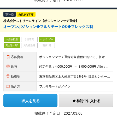
掲載終了予定日：
2026.11.30
正社員
自己PR不要
株式会社ストリームライン【ポジションマッチ登録】
オープンポジション◆フルリモートOK◆フレックス制
未経験歓迎
学歴不問
ベテランOK
完全週休2日
賞与複数月
面接1回
応募資格
ポジションマッチ登録対象職種において、何かしらの知識・経験を有する方
給与
想定年収：4,000,000円 ～ 8,000,000円 月給：288,000円 ～ 570,000円 ※ご経験・能力に応じて決定いたします。 ※上記額にはみなし残業代を含みます。 ※超過分は全額支
勤務地
東京都品川区上大崎三丁目2番1号 目黒センタービル8階（最寄駅：目黒駅） （変更の範囲）上記を除く当社関連勤務地
働き方
フルリモートがメイン
求人を見る
検討中に入れる
掲載終了予定日：
2027.03.08