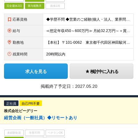
完全週休2日
賞与複数月
面接1回
応募資格
◆学歴不問 ◆営業のご経験(個人・法人、業界問わず) ※業界未経験の方も多数活躍中!座学研修とOJTで知識を身に付けていただくためご安心ください！
給与
≪想定年収450～600万円≫ 月給32.2万円～＋賞与年2回（1ヶ月×2） ※月給には月30時間分(60,526円～)のみなし残業代を含みます。 超過分は別途支給します ※前職や経験を考慮の上、
勤務地
【本社】 〒101-0062 東京都千代田区神田駿河台2丁目3-11 ヒューリック御茶ノ水ビル11F ※(変更の範囲)上記を除く当社関連勤務地
残業時間
20時間以内
求人を見る
検討中に入れる
掲載終了予定日：
2027.05.20
正社員
自己PR不要
株式会社ビーグリー
経営企画（一般社員）◆リモートあり
未経験歓迎
学歴不問
ベテランOK