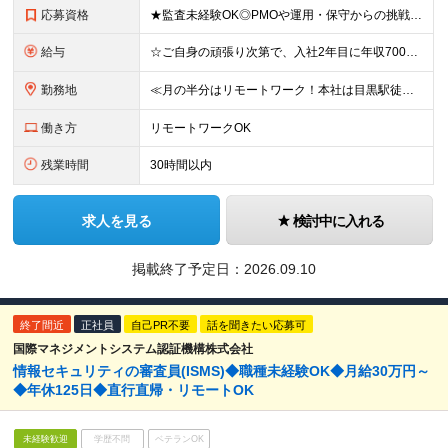
応募資格
★監査未経験OK◎PMOや運用・保守からの挑戦も大歓迎！ ★IT業界の経験年数・工程は不問です ◆ITエンジニアとしての実務経験をお持ちの方（年数不問、セキュリティ、ネットワーク、インフラ、サーバー
給与
☆ご自身の頑張り次第で、入社2年目に年収700万も ☆将来的には年収1000万も可能！ 月給30万円～50万円+賞与年2回（業績に応じる） ＝＝嘱託制度あり＝＝ 定年の60歳以降も、1年ごとの嘱託
勤務地
≪月の半分はリモートワーク！本社は目黒駅徒歩3分≫ ■本社：東京都品川区上大崎2-24-11 目黒西口M2号館5階 ★月に4回程度の出社ルールあり ★国内への出張有り ★国外への出張の可能性あり
働き方
リモートワークOK
残業時間
30時間以内
求人を見る
検討中に入れる
掲載終了予定日：
2026.09.10
終了間近
正社員
自己PR不要
話を聞きたい応募可
国際マネジメントシステム認証機構株式会社
情報セキュリティの審査員(ISMS)◆職種未経験OK◆月給30万円～
◆年休125日◆直行直帰・リモートOK
未経験歓迎
学歴不問
ベテランOK