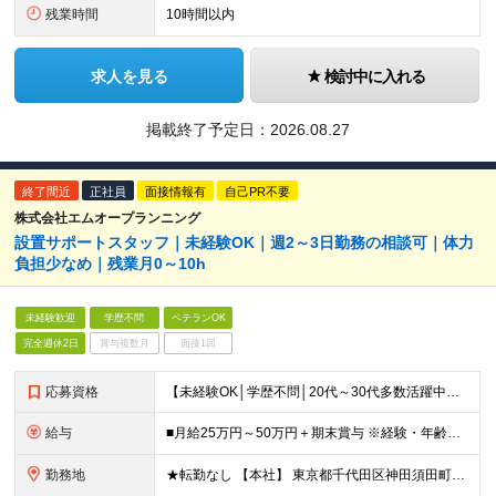
残業時間
10時間以内
求人を見る
検討中に入れる
掲載終了予定日：
2026.08.27
終了間近
正社員
面接情報有
自己PR不要
株式会社エムオープランニング
設置サポートスタッフ｜未経験OK｜週2～3日勤務の相談可｜体力
負担少なめ｜残業月0～10h
未経験歓迎
学歴不問
ベテランOK
完全週休2日
賞与複数月
面接1回
応募資格
【未経験OK│学歴不問│20代～30代多数活躍中】 ◇基本的なPCスキルをお持ちの方（文字入力程度でOK） ＼接客・販売経験者が多数活躍中！／ 「人と関わる仕事が好き」 「立ち仕事から、長く働ける環
給与
■月給25万円～50万円＋期末賞与 ※経験・年齢・スキルを考慮し決定します ※残業代は1分単位で全額支給します ※試用期間（3ヶ月）あり。期間中の給与・その他待遇に差異はありません
勤務地
★転勤なし 【本社】 東京都千代田区神田須田町1－26 芝信神田ビル10F ※プロジェクト先は、通勤時間も考慮し相談の上決定しています ※出張は、首都圏の日帰りがメインなど相談が可能です！ ※（変