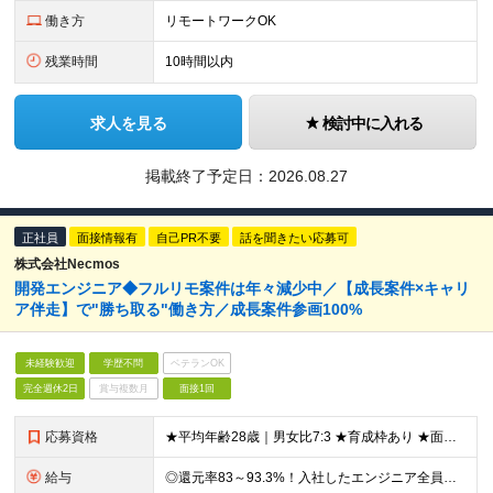
働き方
リモートワークOK
残業時間
10時間以内
求人を見る
検討中に入れる
掲載終了予定日：
2026.08.27
正社員
面接情報有
自己PR不要
話を聞きたい応募可
株式会社Necmos
開発エンジニア◆フルリモ案件は年々減少中／【成長案件×キャリ
ア伴走】で"勝ち取る"働き方／成長案件参画100%
未経験歓迎
学歴不問
ベテランOK
完全週休2日
賞与複数月
面接1回
応募資格
★平均年齢28歳｜男女比7:3 ★育成枠あり ★面接1回スピード選考 ★20代～30代活躍中 ★学歴不問 【応募条件】 ◎経験者 何らかの開発・設計構築の経験をお持ちの方 └言語・業界・ジャンル不問
給与
◎還元率83～93.3%！入社したエンジニア全員年収UP（平均160万円UP/平均月給45万円） ◎上昇還元率制・単価連動型⇒会社利益は最大10万円！残り全てを還元 ◎平均月単価は67万円 月給40