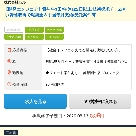
株式会社セル
【開発エンジニア】賞与年3回/年休122日以上/技術探求チームあ
り/資格取得で報奨金＆手当毎月支給/受託案件有
未経験歓迎
学歴不問
ベテランOK
完全週休2日
賞与複数月
面接1回
応募資格
【社会インフラを支える開発に挑戦したい方、大歓迎！】 ●詳細設計の実務経験またはプログラミングの実務経験が1年以上 ●開発言語（Java、Python、C、C++、.NET系など）いずれかの実務経験
給与
月給30万円～＋交通費＋賞与年3回（決算賞与含む） ※経験・スキル・前職給与を最大限考慮し、面談のうえ決定します。 ※残業代は別途全額支給いたします。 ※試用期間3ヶ月あり（期間中の給与・待遇に差異は
勤務地
◆リモート案件あり！ 首都圏の各プロジェクト先での勤務となります。 【本社】東京都台東区台東1-38-9 イトーピア清洲橋通ビル8F ＼希望者は大阪支社勤務も可能です／ ※(変更の範囲)上記を除く当
残業時間
20時間以内
求人を見る
検討中に入れる
5
掲載終了予定日：
2026.08.13
残り
日
正社員