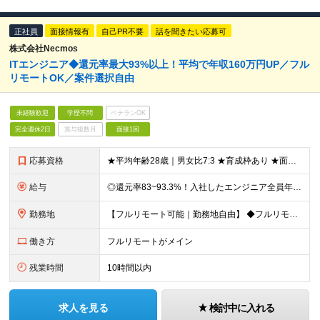
正社員
面接情報有
自己PR不要
話を聞きたい応募可
株式会社Necmos
ITエンジニア◆還元率最大93%以上！平均で年収160万円UP／フル
リモートOK／案件選択自由
未経験歓迎
学歴不問
ベテランOK
完全週休2日
賞与複数月
面接1回
応募資格
★平均年齢28歳｜男女比7:3 ★育成枠あり ★面接1回スピード選考 ★20代～30代活躍中 ★学歴不問 【応募条件】 ◎経験者 何らかの開発・設計構築の経験をお持ちの方 └言語・業界・ジャンル不問
給与
◎還元率83~93.3%！入社したエンジニア全員年収UP（平均160万円UP/平均月給45万円） ◎上昇還元率制・単価連動型⇒会社利益は最大10万円！残り全てを還元 ◎平均月単価は67万円 月給40
勤務地
【フルリモート可能｜勤務地自由】 ◆フルリモート多数！全国どこでも、好きな場所で働ける ◆UIターン歓迎！転勤なし ◆リモートワーク／出社も自由に選べる 【本社】 〒155-0032 東京都世田谷区
働き方
フルリモートがメイン
残業時間
10時間以内
求人を見る
検討中に入れる