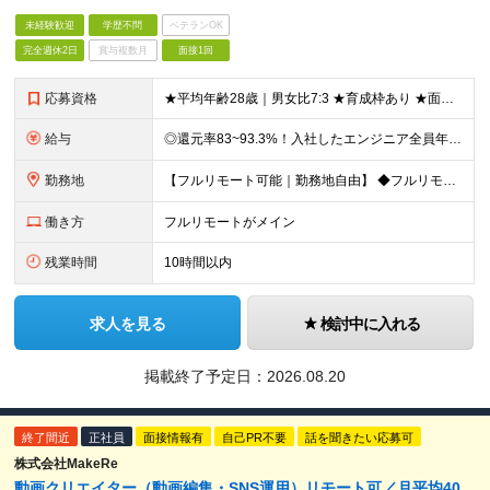
未経験歓迎
学歴不問
ベテランOK
完全週休2日
賞与複数月
面接1回
応募資格
★平均年齢28歳｜男女比7:3 ★育成枠あり ★面接1回スピード選考 ★20代～30代活躍中 ★学歴不問 ＼日常的にAIを活用している方は大歓迎！／ ◎経験者 何らかの開発・設計構築の経験をお持ち
給与
◎還元率83~93.3%！入社したエンジニア全員年収UP（平均160万円UP/平均月給45万円） ◎上昇還元率制・単価連動型⇒会社利益は最大10万円！残り全てを還元 ◎平均月単価は67万円 月給40
勤務地
【フルリモート可能｜勤務地自由】 ◆フルリモート多数！全国どこでも、好きな場所で働ける ◆UIターン歓迎！転勤なし ◆リモートワーク／出社も自由に選べる 【本社】 〒155-0032 東京都世田谷区
働き方
フルリモートがメイン
残業時間
10時間以内
求人を見る
検討中に入れる
掲載終了予定日：
2026.08.20
終了間近
正社員
面接情報有
自己PR不要
話を聞きたい応募可
株式会社MakeRe
動画クリエイター（動画編集・SNS運用）リモート可／月平均40