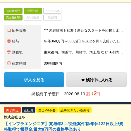
未経験歓迎
学歴不問
ベテランOK
完全週休2日
賞与複数月
面接1回
応募資格
*** 未経験者も歓迎！新たなスタートを応援します！ *** ★学歴不問 *** こんな方を歓迎します！ *** ★将来を考えると、今の会社/環境では不安だ ★当たり前になった技術も良いが、最先
給与
年俸360万円～800万円 ※1/12を月々支給いたします ★会社の利益は【業績賞与】という形で社員に還元しています ※試用期間3ヶ月間あり（給与・待遇面での差異はありません） ※前給・経験・能力
勤務地
東京都内、横浜市、川崎市、埼玉県 など ★都内近郊のクライアント先での勤務となります ★勤務地に関する希望は最大限考慮いたします ≪本社≫ 東京都千代田区平河町2-4-13-602 【転勤・出張の
残業時間
30時間以内
求人を見る
検討中に入れる
2
掲載終了予定日：
2026.08.10
残り
日
終了間近
正社員
自己PR不要
話を聞きたい応募可
株式会社セル
【インフラエンジニア】賞与年3回/受託案件有/年休122日以上/資
格取得で報奨金/最大6万円の資格手当あり