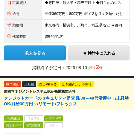
応募資格
◆専門卒・短大卒・高専卒以上 ◆何らかのシステム開発プロジェクトに従事した事がある方（言語経験・実務年数は不問です） ※現在離職中の方、多少ブランクのある方も歓迎します！ *** こんな方をお待ち
給与
年俸360万円～800万円 ※1/12を月々支給いたします ★会社の利益は【業績賞与】という形で社員に還元しています ※試用期間3ヶ月間あり（給与・待遇面での差異はありません） ※前給・経験・能力
勤務地
東京都内、横浜市、川崎市、埼玉県 など ★都内近郊のクライアント先での勤務となります ★勤務地に関する希望は最大限考慮いたします ≪本社≫ 東京都千代田区平河町2-4-13-602 【転勤・出張の
残業時間
30時間以内
求人を見る
検討中に入れる
2
掲載終了予定日：
2026.08.10
残り
日
終了間近
正社員
自己PR不要
話を聞きたい応募可
国際マネジメントシステム認証機構株式会社
クレジットカードのセキュリティ監査員/30～40代活躍中！/未経験
OK/月給30万円～/リモート/フレックス
未経験歓迎
学歴不問
ベテランOK
完全週休2日
賞与複数月
面接1回