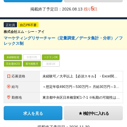
5
掲載終了予定日：
2026.08.13
残り
日
正社員
自己PR不要
株式会社エム・シー・アイ
マーケティングリサーチャー（定量調査／データ集計・分析）／フ
レックス制
未経験歓迎
学歴不問
ベテランOK
完全週休2日
賞与複数月
面接1回
応募資格
未経験可／大卒以上 【必須スキル】 ・Excel関数を使用した実務経験がある方：（Vlookupが基準） ・ブラインドタッチが可能な方（目安：タイピングスキル180key/1分間以上）
給与
＜想定年収490万円～530万円＞ 月給30万円～32万円 ※前職経験、スキルを考慮の上、当社規定により優遇いたします。 □年1回給与改定があります □試用期間6ヶ月（期間中の待遇差異はありません）
勤務地
東京都中央区日本橋室町1-7-1 ※転勤の可能性はありません。 (変更の範囲)変更なし
求人を見る
検討中に入れる