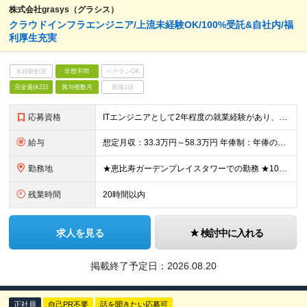
株式会社grasys（グラシス）
クラウドインフラエンジニア/上流未経験OK/100%受託&自社内/福
利厚生充実
未経験歓迎
学歴不問
ベテランOK
完全週休2日
賞与複数月
面接1回
応募資格
ITエンジニアとして2年程度の就業経験があり、下記いずれかのご経験をお持ちの方。 【インフラ経験者向け】 ・Ksh、Bash、 Zsh等のシェルスクリプトを使用した設計/構築/運用いずれかの実務経験
給与
想定月収：33.3万円～58.3万円 年俸制：年俸の1/12を毎月支給／400万～700万円(12分割)＋各種手当+業績賞与＋交通費 ★昇給査定年2回 ★3か月ごとのインセンティブあり ★入社1年後に
勤務地
★恵比寿ガーデンプレイスタワーでの勤務 ★100％自社内開発＆受託案件 【本社】 東京都渋谷区恵比寿4-20-3 恵比寿ガーデンプレイスタワー11階 ※(変更の範囲)上記を除く当社関連勤務地
残業時間
20時間以内
求人を見る
検討中に入れる
掲載終了予定日：
2026.08.20
正社員
自己PR不要
話を聞きたい応募可