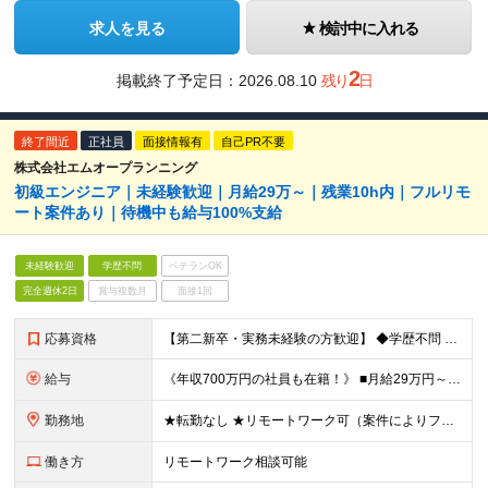
求人を見る
検討中に入れる
2
掲載終了予定日：
2026.08.10
残り
日
終了間近
正社員
面接情報有
自己PR不要
株式会社エムオープランニング
初級エンジニア｜未経験歓迎｜月給29万～｜残業10h内｜フルリモ
ート案件あり｜待機中も給与100%支給
未経験歓迎
学歴不問
ベテランOK
完全週休2日
賞与複数月
面接1回
応募資格
【第二新卒・実務未経験の方歓迎】 ◆学歴不問 ◆実務未経験OK └ITスクールで勉強された方や独学でプログラミングを勉強したことがある方、 ブランクがある方も大歓迎です！ ★「未経験」のあなたの能
給与
《年収700万円の社員も在籍！》 ■月給29万円～75万円＋業績賞与 ※経験・年齢・スキルを考慮し決定します ※残業代は1分単位で全額支給します ※試用期間（3ヶ月）あり。期間中の雇用形態・その他待
勤務地
★転勤なし ★リモートワーク可（案件によりフルリモートあり） 本社（東京都千代田区神田須田町1－26 芝信神田ビル10F） および東京都、神奈川県、埼玉県、千葉県のクライアント先にて勤務いただきます
働き方
リモートワーク相談可能