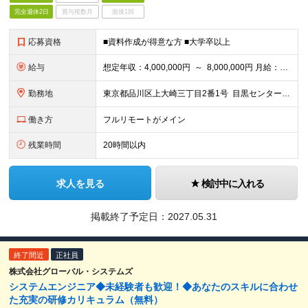
完全週休2日
賞与複数月
面接1回
応募資格
■資料作成が得意な方 ■大学卒以上
給与
想定年収：4,000,000円 ～ 8,000,000円 月給：288,000円 ～ 570,000円 ※ご経験・能力に応じて決定いたします。 ※上記額にはみなし残業代を含みます。 ※超過分は全額支
勤務地
東京都品川区上大崎三丁目2番1号 目黒センタービル8階（最寄駅：目黒駅） （変更の範囲）上記を除く当社関連勤務地
働き方
フルリモートがメイン
残業時間
20時間以内
求人を見る
検討中に入れる
掲載終了予定日：
2027.05.31
終了間近
正社員
株式会社グローバル・システムズ
システムエンジニア◆未経験者も歓迎！◆あなたのスキルに合わせ
た充実の研修カリキュラム（無料）