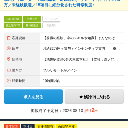
万／未経験歓迎／15項目に細分化された研修制度♪
未経験歓迎
学歴不問
ベテランOK
完全週休2日
賞与複数月
面接1回
応募資格
【前職の経験、今のスキルや知識】そんなのはどうでも良い！ 挑戦する人を歓迎する会社です。 ／ 挑戦する者を応援する会社 ーChallenge Yourselfー ＼ ＃未経験歓迎 ＃学歴不問 ＃
給与
月給32万円＋賞与＋インセンティブ賞与 === ※研修期間中の給与 〇経験者（マーケティング・営業・対人業務経験者） ＞月給27万円 〇未経験 ＞月給25万円 ☆研修期間中であっても6ヶ月後業績
勤務地
【池袋駅徒歩0分の東京本社】 【支社：虎ノ門、丸の内、銀座、新宿、渋谷、名古屋、大阪、博多】で募集スタート！ ※転勤はございません。 ☆東京本社 東京都豊島区西池袋1-11-1 メトロポリタンプラ
働き方
フルリモートがメイン
残業時間
10時間以内
求人を見る
検討中に入れる
2
掲載終了予定日：
2026.08.10
残り
日
終了間近
正社員
面接情報有
自己PR不要