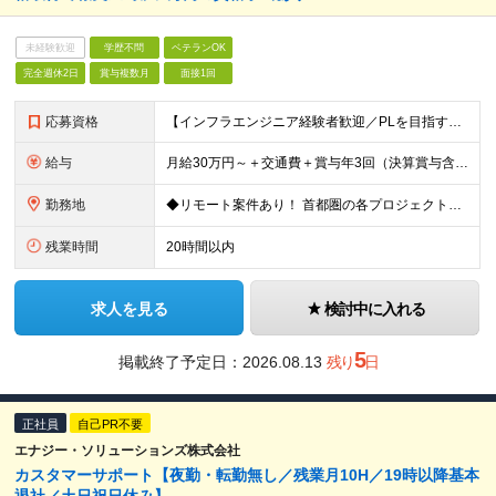
未経験歓迎
学歴不問
ベテランOK
完全週休2日
賞与複数月
面接1回
応募資格
【インフラエンジニア経験者歓迎／PLを目指す方にも最適な環境です！】 ◎ネットワーク構築の実務経験（目安として5年以上） ◎学歴不問 ★要件定義や基本設計など上流工程の経験がある方は優遇します！ ★
給与
月給30万円～＋交通費＋賞与年3回（決算賞与含む） ※経験・スキル・前職給与を最大限考慮し、面談のうえ決定します。 ※残業代は別途全額支給いたします。 ※試用期間3ヶ月あり（期間中の給与・待遇に差異は
勤務地
◆リモート案件あり！ 首都圏の各プロジェクト先での勤務となります。 【本社】東京都台東区台東1-38-9 イトーピア清洲橋通ビル8F ＼希望者は大阪支社勤務も可能です／ ※(変更の範囲)上記を除く当
残業時間
20時間以内
求人を見る
検討中に入れる
5
掲載終了予定日：
2026.08.13
残り
日
正社員
自己PR不要
エナジー・ソリューションズ株式会社
カスタマーサポート【夜勤・転勤無し／残業月10H／19時以降基本