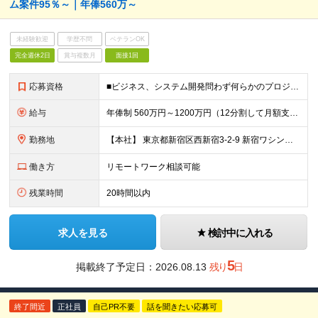
ム案件95％～｜年俸560万～
未経験歓迎
学歴不問
ベテランOK
完全週休2日
賞与複数月
面接1回
応募資格
■ビジネス、システム開発問わず何らかのプロジェクト業務に携わった経験(2年以上) ┗サポートではなく、一部領域の担当として任されて携わった経験 ■専門学校、高専卒以上 【このような方にオススメです】
給与
年俸制 560万円～1200万円（12分割して月額支給） ※経験やスキルを考慮して決定します。 ※年額（基本給）：4,606,188円～ ※その他固定手当/月：5,000円 ※固定残業手当/月：82
勤務地
【本社】 東京都新宿区西新宿3-2-9 新宿ワシントンホテルビル本館2F または 東京都千代田区神田錦町2-2-1 KANDA SQUARE 11F Wework または 都内近郊のクライアン
働き方
リモートワーク相談可能
残業時間
20時間以内
求人を見る
検討中に入れる
5
掲載終了予定日：
2026.08.13
残り
日
終了間近
正社員
自己PR不要
話を聞きたい応募可