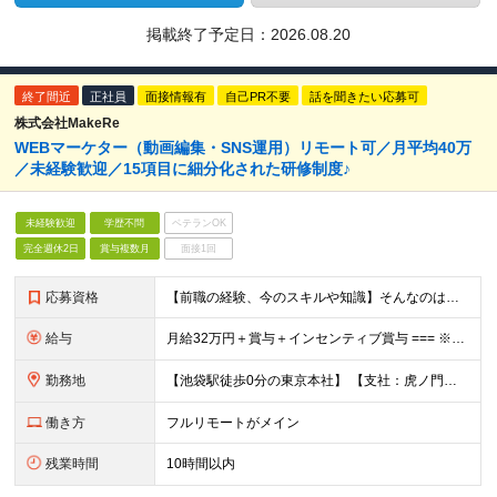
掲載終了予定日：
2026.08.20
終了間近
正社員
面接情報有
自己PR不要
話を聞きたい応募可
株式会社MakeRe
WEBマーケター（動画編集・SNS運用）リモート可／月平均40万
／未経験歓迎／15項目に細分化された研修制度♪
未経験歓迎
学歴不問
ベテランOK
完全週休2日
賞与複数月
面接1回
応募資格
【前職の経験、今のスキルや知識】そんなのはどうでも良い！ 挑戦する人を歓迎する会社です。 ／ 挑戦する者を応援する会社 ーChallenge Yourselfー ＼ ＃未経験歓迎 ＃学歴不問 ＃
給与
月給32万円＋賞与＋インセンティブ賞与 === ※研修期間中の給与 〇経験者（マーケティング・営業・対人業務経験者） ＞月給27万円 〇未経験 ＞月給25万円 ☆研修期間中であっても6ヶ月後業績
勤務地
【池袋駅徒歩0分の東京本社】 【支社：虎ノ門、丸の内、銀座、新宿、渋谷、名古屋、大阪、博多】で募集スタート！ ※転勤はございません。 ☆東京本社 東京都豊島区西池袋1-11-1 メトロポリタンプラ
働き方
フルリモートがメイン
残業時間
10時間以内