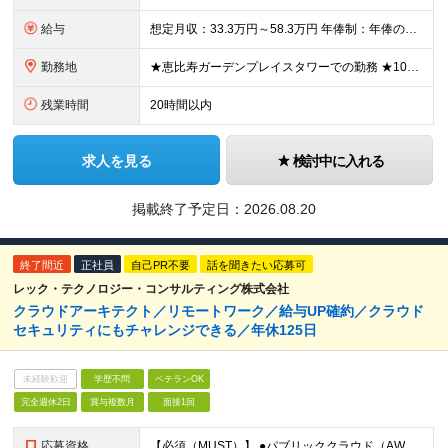
給与
想定月収：33.3万円～58.3万円 年俸制：年俸の1/12を毎月支給／400万～700万円(12分割)＋各種手当+業績賞与＋交通費 ★昇給査定年2回 ★3か月ごとのインセンティブあり ★入社1年後に
勤務地
★恵比寿ガーデンプレイスタワーでの勤務 ★100％自社内開発＆受託案件 【本社】 東京都渋谷区恵比寿4-20-3 恵比寿ガーデンプレイスタワー11階 ※(変更の範囲)上記を除く当社関連勤務地
残業時間
20時間以内
求人を見る
検討中に入れる
掲載終了予定日：
2026.08.20
終了間近
正社員
自己PR不要
話を聞きたい応募可
レック・テクノロジー・コンサルティング株式会社
クラウドアーキテクト／リモートワーク／給与UP確約／クラウド
セキュリティにもチャレンジできる／年休125日
未経験歓迎
学歴不問
ベテランOK
完全週休2日
賞与複数月
面接1回
応募資格
【必須（MUST）】 ●パブリッククラウド（AWS、GCP、Azureなど）を利用した設計、構築経験 ※学歴不問 【歓迎（WANT）】 ●パブリッククラウドを利用したインフラ／サービス運用経験 ●D