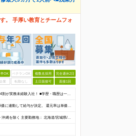
す。 手厚い教育とチームフォ
卒OK
ベテランOK
複数名採用
完全週休2日
企業
転勤なし
土日面接可
面接1回
《未経験者積極採用中！20代の方が活躍中です♪》 ◎約4割が実務未経験入社！ ■学歴・職歴は一切問いません！ ■第二新卒の方もお気軽にご相談ください♪ ■入社してから数年は、転勤の可能性があります
当社では【単価連動型給与】を導入！ 参画案件の契約単価に連動して給与が決定。 還元率は単価の【70％～80％】と東証プライム上場グループとして高水準です！（社会保険料・教育コスト含む） ■関東：月給
【全国45都道府県】に大型プロジェクトあり！※ 四国・沖縄を除く 主要勤務地： 北海道/宮城県/栃木県/埼玉県/千葉県/東京都/神奈川県/愛知県/大阪府/京都府/兵庫県/広島県/福岡県/熊本県 ※勤