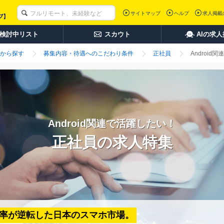
サイトマップ
ヘルプ
求人掲載
検討中リスト
スカウト
AIの求
から探す
募集内容・待遇へのこだわり条件
正社員
Androi
Android関連で活躍したい！
正社員の求人特集
のシェア率が逆転した日本のスマホ市場。