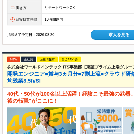
働き方
リモートワークOK
目安残業時間
10時間以内
求人を見る
掲載終了予定日：
2026.08.20
NEW
正社員
面接情報有
自己PR不要
株式会社ワールドインテック ITS事業部【東証プライム上場グルー
開発エンジニア■賞与3ヵ月分■7割上流■クラウド研
均残業8.5h/SI
40代・50代が100名以上活躍！経験こそ最強の武器
後の転職"がここに！