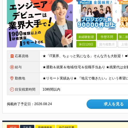
未経験歓迎
学歴不問
第二新
休日120日
賞与複数月
上場
応募資格
給与
勤務地
目安残業時間
10時間以内
求人を見る
掲載終了予定日：
2026.08.24
NEW
正社員
面接情報有
自己PR不要