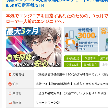
8.5h■安定基盤/STR
本気でエンジニアを目指すあなたのための、3ヵ月で
ローで一人前のエンジニアへ。
未経験歓迎
学歴不問
第二新
休日120日
賞与複数月
上場
応募資格
給与
勤務地
働き方
リモートワークOK