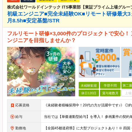
株式会社ワールドインテック ITS事業部【東証プライム上場グルー
初級エンジニア■完全未経験OK■リモート研修最大3
月8.5h■安定基盤/STR
フルリモート研修×3,000件のプロジェクトで安心
ンジニアを目指しませんか？
未経験歓迎
学歴不問
第二新
休日120日
賞与複数月
上場
応募資格
給与
勤務地