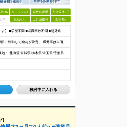
卒OK
ベテランOK
複数名採用
完全週休2日
企業
転勤なし
土日面接可
面接1回
【20代～60代まで幅広い世代のエンジニアが活躍してます】 ■学歴不問 ■転職回数不問 ■開発経験（年数不問）をお持ちの方
当社では【単価連動型給与】を導入！ 参画案件の契約単価に連動して給与が決定。 還元率は単価の【70％～80％】と東証プライム上場グループとして高水準です！（社会保険料・教育コスト含む） ■関東：月給
【全国47都道府県】に大型プロジェクトあり！ 主要勤務地： 北海道/宮城県/栃木県/埼玉県/千葉県/東京都/神奈川県/愛知県/大阪府/京都府/兵庫県/広島県/福岡県/熊本県 ※勤務エリアは、あなたの
検討中に入れる
プ】
研修最大3ヵ月で1人前へ■残業月