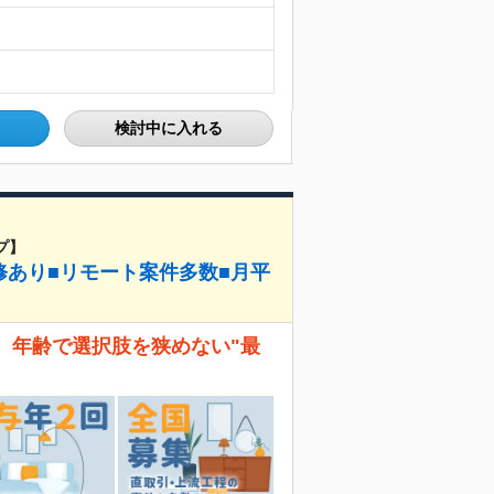
検討中に入れる
プ】
修あり■リモート案件多数■月平
。 年齢で選択肢を狭めない"最