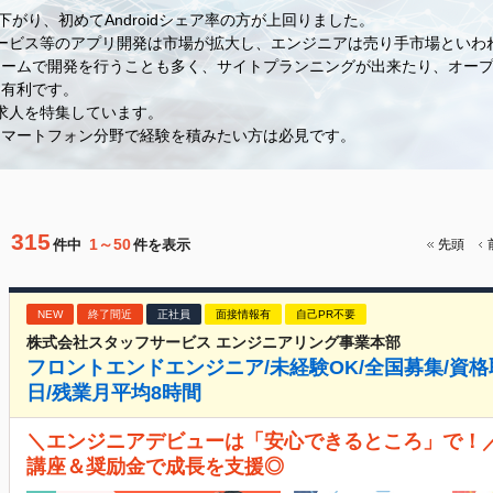
と下がり、初めてAndroidシェア率の方が上回りました。
NSサービス等のアプリ開発は市場が拡大し、エンジニアは売り手市場といわ
ームで開発を行うことも多く、サイトプランニングが出来たり、オープ
に有利です。
の求人を特集しています。
スマートフォン分野で経験を積みたい方は必見です。
315
1～50
件中
件を表示
先頭
NEW
終了間近
正社員
面接情報有
自己PR不要
株式会社スタッフサービス エンジニアリング事業本部
フロントエンドエンジニア/未経験OK/全国募集/資格取
日/残業月平均8時間
＼エンジニアデビューは「安心できるところ」で！／ 
講座＆奨励金で成長を支援◎