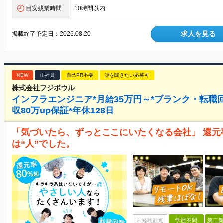
目安残業時間
10時間以内
求人を見る
掲載終了予定日：
2026.08.20
NEW
正社員
自己PR不要
話を聞きたい応募可
株式会社フジボウル
インフラエンジニア*月給35万円～*ブランク・転職
収80万up保証*年休128日
「気づいたら、ずっとここにいたくなる会社」 還元
は“人”でした。
未経験歓迎
学歴不問
第二新