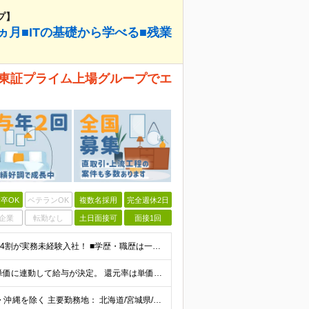
プ】
ヵ月■ITの基礎から学べる■残業
！ 東証プライム上場グループでエ
卒OK
ベテランOK
複数名採用
完全週休2日
企業
転勤なし
土日面接可
面接1回
《未経験者積極採用中！20代の方が活躍中です♪》 ◎約4割が実務未経験入社！ ■学歴・職歴は一切問いません！ ■第二新卒の方もお気軽にご相談ください♪ ■入社してから数年は、転勤の可能性があります
当社では【単価連動型給与】を導入！ 参画案件の契約単価に連動して給与が決定。 還元率は単価の【70％～80％】と東証プライム上場グループとして高水準です！（社会保険料・教育コスト含む） ■関東：月給
【全国45都道府県】に大型プロジェクトあり！※ 四国・沖縄を除く 主要勤務地： 北海道/宮城県/栃木県/埼玉県/千葉県/東京都/神奈川県/愛知県/大阪府/京都府/兵庫県/広島県/福岡県/熊本県 ※勤