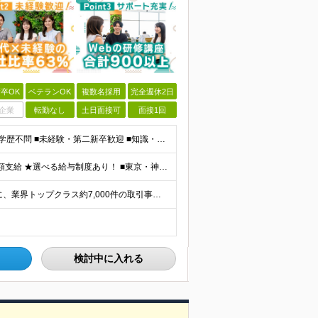
卒OK
ベテランOK
複数名採用
完全週休2日
企業
転勤なし
土日面接可
面接1回
★「IT業界、ちょっと気になる」そんな方も大歓迎！ ■学歴不問 ■未経験・第二新卒歓迎 ■知識・経験はこれから身につけていければOK！ □■ステップアップ■□ 社内システム開発やインフラ構築などジャ
★通勤＆就業＆地域/住宅＆役職手当あり ★残業代は全額支給 ★選べる給与制度あり！ ■東京・神奈川・千葉・埼玉勤務の場合 月給24.5万円～55万円＋諸手当 （残業代は全額支給） (20,000円の
★リモート実績あり★ 『地元で働きたい』という希望に、業界トップクラス約7,000件の取引事業所数、90,000件以上のプロジェクトから検討をいたします。 全国の取引先での就業となります（沖縄を除
検討中に入れる