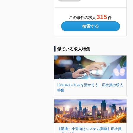
315
この条件の求人
件
検索する
似ている求人特集
Linuxのスキルを活かそう！正社員の求人
特集
【流通・小売向けシステム関連】正社員