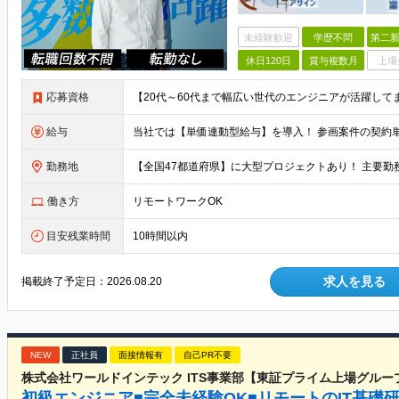
未経験歓迎
学歴不問
第二新
休日120日
賞与複数月
上場
応募資格
給与
勤務地
働き方
リモートワークOK
目安残業時間
10時間以内
求人を見る
掲載終了予定日：
2026.08.20
NEW
正社員
面接情報有
自己PR不要
株式会社ワールドインテック ITS事業部【東証プライム上場グルー
初級エンジニア■完全未経験OK■リモートのIT基礎