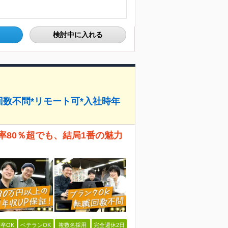
検討中に入れる
回数不問*リモート可*入社時年
率80％超でも、結局1番の魅力
卒OK
ベテランOK
複数名採用
完全週休2日