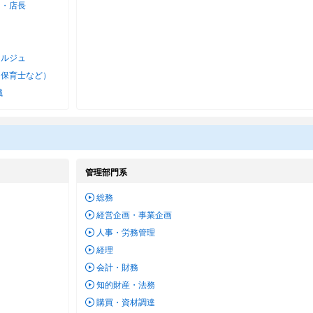
ー・店長
ェルジュ
・保育士など）
職
管理部門系
総務
経営企画・事業企画
人事・労務管理
経理
会計・財務
知的財産・法務
購買・資材調達