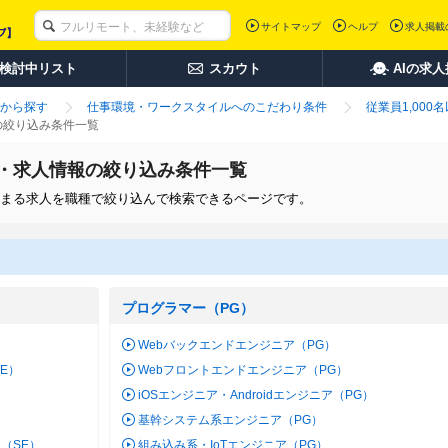
サイトマップ
ヘルプ
求人掲載
検討中リスト
スカウト
AIの求
から探す
仕事環境・ワークスタイルへのこだわり条件
従業員1,000
の絞り込み条件一覧
職・求人情報の絞り込み条件一覧
てはまる求人を職種で絞り込んで検索できるページです。
プログラマー（PG）
Webバックエンドエンジニア（PG）
SE）
Webフロントエンドエンジニア（PG）
iOSエンジニア・Androidエンジニア（PG）
基幹システム系エンジニア（PG）
（SE）
組み込み系・IoTエンジニア（PG）