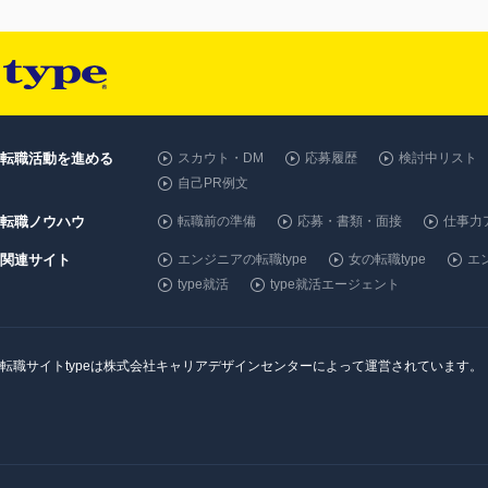
転職活動を進める
スカウト・DM
応募履歴
検討中リスト
自己PR例文
転職ノウハウ
転職前の準備
応募・書類・面接
仕事力
関連サイト
エンジニアの転職type
女の転職type
エン
type就活
type就活エージェント
転職サイトtypeは株式会社キャリアデザインセンターによって運営されています。