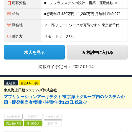
応募資格
■インフラシステムの設計・構築・運用経験 ※提案や要件定義のご経験がある方は歓迎いたします ※現状は下流工程の経験がメインの場合も、少しずつ上流工程の経験を積んでいただく事が可能です
給与
■想定年収 430万円～1,200万円 月給制 月給 271,834円～ 【標準賞与】月給2か月分×年2回（合計年4か月分：6月/12月に支給） 【残業代】年収430万円の場合：基本給￥233,0
勤務地
＜一部リモートワークが可能です＞ 東京都千代田区富士見2-10-2 飯田橋グラン・ブルーム ※受動喫煙対策：屋内喫煙可能場所あり ※変更の範囲：上記を除く当社関連勤務地
働き方
リモートワークOK
求人を見る
検討中に入れる
掲載終了予定日：
2027.01.14
正社員
自己PR不要
東京海上日動システムズ株式会社
アプリケーションアーキテクト/東京海上グループ内のシステム企
画・開発担当者/実働7時間/年休123日/残業少
未経験歓迎
学歴不問
ベテランOK
完全週休2日
賞与複数月
面接1回