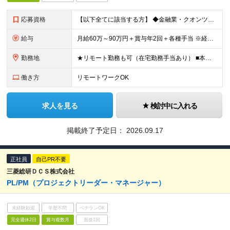
応募資格
【以下全てに該当する方】 ◆金融業・クオンツの産業分野または学術領域に関する専門的知識・経験または実績 ◆コンピュータサイエンスの知識を活用した課題解決の経験 ┗コンピューターサイエンスのすべての分野
給与
月給60万～90万円＋賞与年2回＋各種手当 ※経験、業績、能力、貢献に応じて、当社規定により優遇 ※試用期間3ヵ月あり。（期間中の給与・待遇の差異はありません） ※月給の30％は固定残業代（時間外労
勤務地
★リモート勤務も可（在宅勤務手当あり） ■本社 東京都千代田区大手町1-6-1 大手町ビル3F ※(変更の範囲)上記を除く当社関連勤務地
働き方
リモートワークOK
求人を見る
検討中に入れる
掲載終了予定日：
2026.09.17
正社員
自己PR不要
三菱総研ＤＣＳ株式会社
PL/PM（プロジェクトリーダー・マネージャー）
未経験歓迎
学歴不問
ベテランOK
完全週休2日
賞与複数月
面接1回