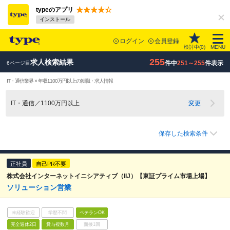
typeのアプリ
インストール
ログイン
会員登録
検討中(
0
)
MENU
255
求人検索結果
件中
251～255
件表示
6ページ目
IT・通信業界 × 年収1100万円以上の転職・求人情報
IT・通信／1100万円以上
変更
保存した検索条件
正社員
自己PR不要
株式会社インターネットイニシアティブ（IIJ）【東証プライム市場上場】
ソリューション営業
未経験歓迎
学歴不問
ベテランOK
完全週休2日
賞与複数月
面接1回