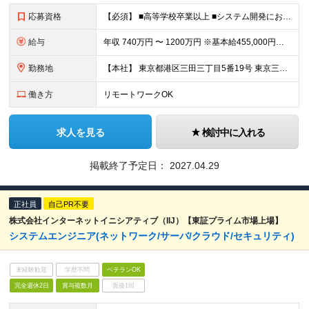
応募資格
【必須】 ■高等学校卒業以上 ■システム開発における一連の経験（要件定義からリリース・本稼働まで） ■プロジェクトリード経験（目安：30人月以上の規模の案件全体をリードした経験）
給与
年収 740万円 〜 1200万円 ※基本給455,000円～732,000円 ※試用期間中の給与・待遇は本採用と同額 ※賃金形態 月給制 ※6ヶ月の試用期間あり（試用期間中の給与・待遇は本採用と同
勤務地
【本社】 東京都港区三田三丁目5番19号 東京三田ガーデンタワー ※（変更の範囲）会社の定める場所(テレワークを行う場所を含む)
働き方
リモートワークOK
求人を見る
検討中に入れる
掲載終了予定日：
2027.04.29
正社員
自己PR不要
株式会社インターネットイニシアティブ（IIJ）【東証プライム市場上場】
システムエンジニア(ネットワーク/サーバ/クラウド/セキュリティ)
未経験歓迎
学歴不問
ベテランOK
完全週休2日
賞与複数月
面接1回