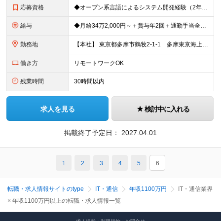
応募資格
◆オープン系言語によるシステム開発経験（2年以上） ＜※業界経験は不問です＞ 異業界から入社した事例も多数あり、入社後の研修で保険業界の基礎知識を学んで頂くほか、IBMや富士通等が開催している社外研
給与
◆月給34万2,000円～＋賞与年2回＋通勤手当全額支給 （想定年収：520万円～1,100万円） ※スキルや能力によって決定いたします。 ※試用期間はありません。 ※月給内に固定残業代8万7,00
勤務地
【本社】 東京都多摩市鶴牧2-1-1 多摩東京海上日動ビル ※転勤は原則ありません。
働き方
リモートワークOK
残業時間
30時間以内
求人を見る
検討中に入れる
掲載終了予定日：
2027.04.01
1
2
3
4
5
6
転職・求人情報サイトのtype
IT・通信
年収1100万円
IT・通信業界
× 年収1100万円以上の転職・求人情報一覧