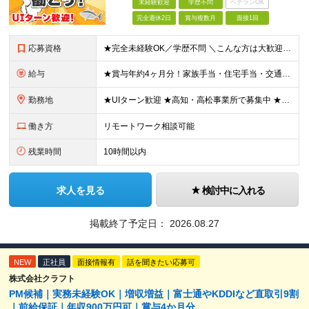
未経験歓迎
学歴不問
ベテランOK
完全週休2日
賞与複数月
面接1回
応募資格
★完全未経験OK／学歴不問 ＼こんな方は大歓迎です／ ■地元で腰を据えて働きたい方 ■安心できる環境でITデビューしたい方 ■手に職をつけて、安定した働き方を叶えたい方 ■案件は先輩と一緒に参画した
給与
★賞与年約4ヶ月分！家族手当・住宅手当・交通費全額支給など好待遇を完備！ 【各種手当について】 ・家族手当（扶養2万円／月、子5000円／月※2人目以降も同様） ・単身住宅補助制度あり★住宅手当4万
勤務地
★UIターン歓迎 ★高知・高松事業所で募集中 ★リモートワーク導入 ★転勤なし 事業所もしくはプロジェクト先（高知県内もしくは高松市内）での勤務となります。 勤務地は希望を考慮します。 【高知事務
働き方
リモートワーク相談可能
残業時間
10時間以内
求人を見る
検討中に入れる
掲載終了予定日：
2026.08.27
NEW
正社員
面接情報有
話を聞きたい応募可
株式会社クラフト
PM候補｜実務未経験OK｜増収増益｜富士通やKDDIなど直取引9割
｜前給保証｜年収900万円可｜賞与4か月分