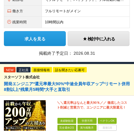
働き方
フルリモートがメイン
残業時間
10時間以内
求人を見る
検討中に入れる
掲載終了予定日：
2026.08.31
NEW
正社員
面接情報有
話を聞きたい応募可
スターソフト株式会社
開発エンジニア*還元率最大90%*中途全員年収アップ*リモート併用
8割以上*残業月5時間*大手と直取引
＼＼還元率はなんと最大90％／／ 徹底したコス
ト削減と営業力で、エンジニアに最大限還元！
未経験歓迎
学歴不問
ベテランOK
完全週休2日
賞与複数月
面接1回