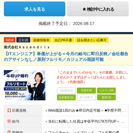
求人を見る
検討中に入れる
掲載終了予定日：
2026.08.17
NEW
正社員
面接情報有
自己PR不要
話を聞きたい応募可
株式会社Ａｓｃｅｎｄｒｉｘ
【ITエンジニア】単価が上がる＝今月の給与に即日反映／会社都合
のアサインなし／原則フルリモ／カジュアル面談可能
「このままでいいのかな？」その直感、大切にし
ませんか？ まずはざっくばらんにお話ししまし
ょう。（代表/池田）
未経験歓迎
学歴不問
ベテランOK
完全週休2日
賞与複数月
面接1回
応募資格
＜Web面談1回のみ★即日内定可能＞ ■学歴不問 ■エンジニアとしての実務経験1年以上 （開発・インフラ・技術・工程など不問）
給与
＜当社に転職した社員は年収平均178万円UP＞ 月給45万円～120万円＋賞与＋各手当 ※経験・能力などを考慮の上、決定します ※案件の契約内容（月単金など）や昇給、賞与額はすべてシステム上で開示し
勤務地
＼フルリモート、ハイブリッド、フル出勤の選択可＆帰社日なし／ 【下記エリアを中心とするクライアント先または自宅にて勤務】 ■首都圏：東京・埼玉・千葉・神奈川 ■関西：大阪・兵庫・京都・滋賀・奈良・和