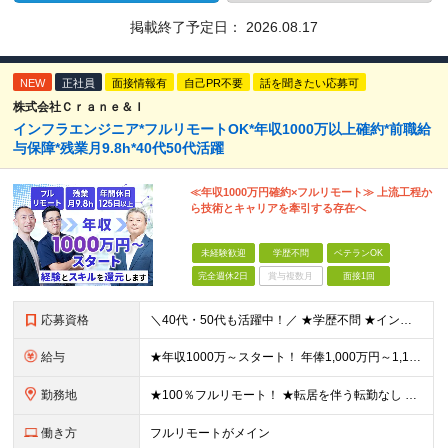
掲載終了予定日：
2026.08.17
NEW
正社員
面接情報有
自己PR不要
話を聞きたい応募可
株式会社Ｃｒａｎｅ＆Ｉ
インフラエンジニア*フルリモートOK*年収1000万以上確約*前職給
与保障*残業月9.8h*40代50代活躍
≪年収1000万円確約×フルリモート≫ 上流工程か
ら技術とキャリアを牽引する存在へ
未経験歓迎
学歴不問
ベテランOK
完全週休2日
賞与複数月
面接1回
応募資格
＼40代・50代も活躍中！／ ★学歴不問 ★インフラエンジニアの経験を5年以上お持ちの方 ≪こんな方にピッタリです！≫ ◎自身の市場価値を正当に評価してほしい ◎今より年収をアップさせたい ◎多彩な
給与
★年収1000万～スタート！ 年俸1,000万円～1,162万8,000円（12分割） ※経験・スキルを考慮の上決定します ※上記金額には固定残業代（月30h分・158,400円～184,000円
勤務地
★100％フルリモート！ ★転居を伴う転勤なし 本社またはプロジェクト先にて勤務いただきます！ ※プロジェクト先は一都三県及び23区内がメイン 【本社】 東京都新宿区神楽坂1-2 研究社英語センタ
働き方
フルリモートがメイン