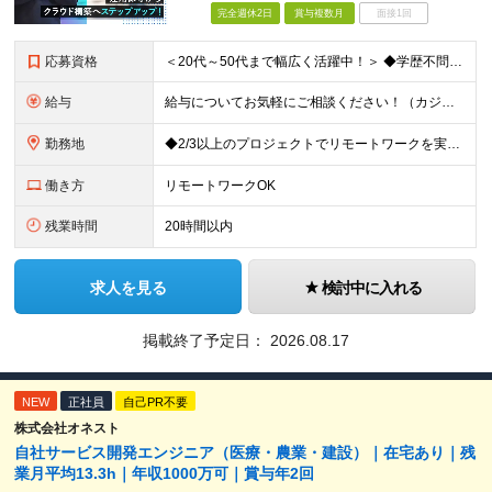
完全週休2日
賞与複数月
面接1回
応募資格
＜20代～50代まで幅広く活躍中！＞ ◆学歴不問 ◆何らかのインフラ関連の実務経験 ★経験年数不問/運用監視レベルも歓迎 ＜こんな方は大歓迎！＞ ◎今の収入に不満がある ◎もっと上流の案件で活躍した
給与
給与についてお気軽にご相談ください！（カジュアル面談可能） 月給35万円～＋各種手当＋賞与2回 ※固定残業代は、時間外労働の有無に関わらず40時間分を87,500円～支給 ※超過分は別途支給 ※試用
勤務地
◆2/3以上のプロジェクトでリモートワークを実施中！ ≪自社拠点≫ ・東京本社／東京都千代田区丸の内二丁目6番1号 丸の内パークビルディング6階 ・関西支社／⼤阪府⼤阪市中央区安⼟町2-3-13 ⼤
働き方
リモートワークOK
残業時間
20時間以内
求人を見る
検討中に入れる
掲載終了予定日：
2026.08.17
NEW
正社員
自己PR不要
株式会社オネスト
自社サービス開発エンジニア（医療・農業・建設）｜在宅あり｜残
業月平均13.3h｜年収1000万可｜賞与年2回