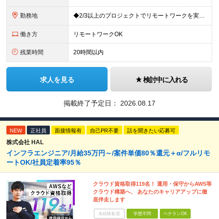
勤務地
◆2/3以上のプロジェクトでリモートワークを実施中！ ≪自社拠点≫ ・東京本社／東京都千代田区丸の内二丁目6番1号 丸の内パークビルディング6階 ・関西支社／⼤阪府⼤阪市中央区安⼟町2-3-13 ⼤
働き方
リモートワークOK
残業時間
20時間以内
求人を見る
検討中に入れる
掲載終了予定日：
2026.08.17
NEW
正社員
面接情報有
自己PR不要
話を聞きたい応募可
株式会社 HAL
インフラエンジニア/月給35万円～/案件単価80％還元＋α/フルリモ
ートOK/社員定着率95％
クラウド資格取得119名！ 運用・保守からAWS等
クラウド構築へ、 あなたのキャリアアップに徹
底伴走します
未経験歓迎
学歴不問
ベテランOK