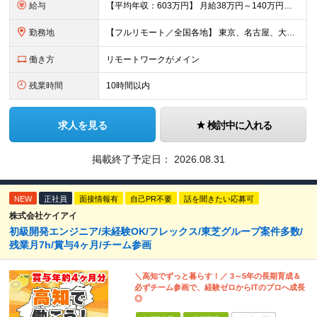
給与
【平均年収：603万円】 月給38万円～140万円＋諸手当（経験者） 【平均年収603万円】 ※案件の契約内容や昇給額などはすべて開示します。 ※経験や能力を考慮し決定します。 ※月給には固定残業
勤務地
【フルリモート／全国各地】 東京、名古屋、大阪、福岡を中心とした全国のプロジェクトにアサイン。 ※プロジェクトは完全選択制です。 ※フルリモート、ハイブリッド型、常駐案件から自由に選択可能です。 ※転
働き方
リモートワークがメイン
残業時間
10時間以内
求人を見る
検討中に入れる
掲載終了予定日：
2026.08.31
NEW
正社員
面接情報有
自己PR不要
話を聞きたい応募可
株式会社ケイアイ
初級開発エンジニア/未経験OK/フレックス/東芝グループ案件多数/
残業月7h/賞与4ヶ月/チーム参画
＼高知でずっと暮らす！／ 3～5年の長期育成＆
必ずチーム参画で、経験ゼロからITのプロへ成長
◎