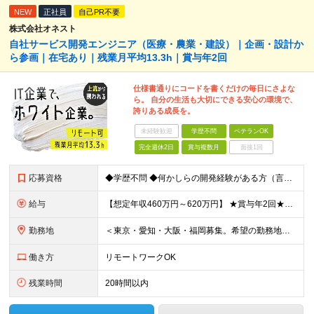
NEW
正社員
自己PR不要
株式会社オネスト
自社サービス開発エンジニア（医療・農業・建設）｜企画・設計か
ら参画｜在宅あり｜残業月平均13.3h｜賞与年2回
仕様書通りにコードを書くだけの毎日にさよな
ら。 自分の生活も大切にできる安心の環境で、
誇りある成長を。
未経験歓迎
学歴不問
ベテランOK
完全週休2日
賞与複数月
面接1回
応募資格
◆学歴不問 ◆何かしらの開発経験がある方（言語不問） ＜以下のような方を歓迎します＞ ◎自社プロダクト開発に携わりたい方 ◎新しいサービスの企画から挑戦してみたい方 ◎これまでの経験を活かし管理職を
給与
【想定年収460万円～620万円】 ★賞与年2回★勤務地手当あり 月給30万円～41万円 ＜各種手当＞ ■勤務地手当（東京2万円／月、大阪1万円／月、名古屋5000円／月） ■通勤手当（月額5万円ま
勤務地
＜東京・愛知・大阪・福岡募集。希望の勤務地で働けます＞ 希望通りの配属＆転勤も基本なし！ 「プロジェクト人員の枠を広げたい」などといった、 会社からの強制的な異動・出向依頼はありません。 ■東京オフ
働き方
リモートワークOK
残業時間
20時間以内