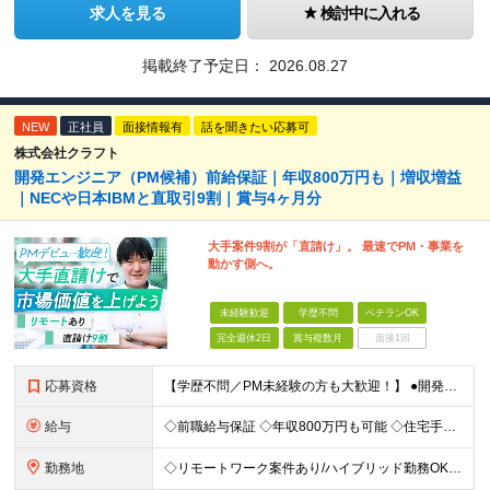
求人を見る
検討中に入れる
掲載終了予定日：
2026.08.27
NEW
正社員
面接情報有
話を聞きたい応募可
株式会社クラフト
開発エンジニア（PM候補）前給保証｜年収800万円も｜増収増益
｜NECや日本IBMと直取引9割｜賞与4ヶ月分
大手案件9割が「直請け」。 最速でPM・事業を
動かす側へ。
未経験歓迎
学歴不問
ベテランOK
完全週休2日
賞与複数月
面接1回
応募資格
【学歴不問／PM未経験の方も大歓迎！】 ●開発エンジニアとしての実務経験をお持ちの方 ～採用担当者より～ 「PM経験が一切ない」という方もご心配なく！ 面接で一番大切にしているのは「これまでどんな業
給与
◇前職給与保証 ◇年収800万円も可能 ◇住宅手当・賞与年間4か月支給実績あり＋業績により、別途決算賞与あり 【PM・PL候補】 数名規模のチームでの進捗管理や、後輩・メンバーの指導・フォロー経験が
勤務地
◇リモートワーク案件あり/ハイブリッド勤務OK 【本社】東京都豊島区高田3-14-29 KDX高田馬場ビル2F ┗都内、神奈川県のプロジェクト先での勤務もございます。 ＜プロジェクト先エリア例＞