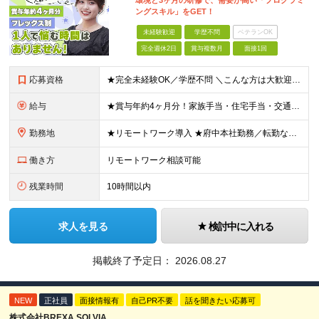
環境と3ヶ月の研修で、需要が高い「プログラミ
ングスキル」をGET！
未経験歓迎
学歴不問
ベテランOK
完全週休2日
賞与複数月
面接1回
応募資格
★完全未経験OK／学歴不問 ＼こんな方は大歓迎です／ ■安心できる環境でITデビューしたい方 ■手に職をつけて、安定した働き方を叶えたい方 ■案件は先輩と一緒に参画したい方 ■大手案件を手がけるスキ
給与
★賞与年約4ヶ月分！家族手当・住宅手当・交通費全額支給など好待遇を完備！ 【各種手当について】 ・家族手当（扶養2万円／月、子5000円／月※2人目以降も同様） ・単身社宅制度（一律支給の住宅手当と
勤務地
★リモートワーク導入 ★府中本社勤務／転勤なし ★自社内開発が中心 ※フルリモート非推奨、完全在宅ワーク非推奨 府中本社もしくはプロジェクト先（東京、神奈川など） 【本社】東京都府中市晴見町2丁目
働き方
リモートワーク相談可能
残業時間
10時間以内
求人を見る
検討中に入れる
掲載終了予定日：
2026.08.27
NEW
正社員
面接情報有
自己PR不要
話を聞きたい応募可
株式会社BREXA SOLVIA