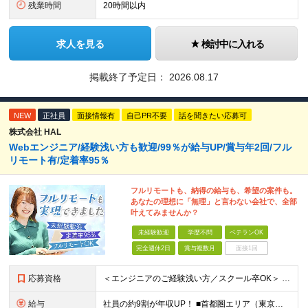
残業時間
20時間以内
求人を見る
検討中に入れる
掲載終了予定日：
2026.08.17
NEW
正社員
面接情報有
自己PR不要
話を聞きたい応募可
株式会社 HAL
Webエンジニア/経験浅い方も歓迎/99％が給与UP/賞与年2回/フル
リモート有/定着率95％
フルリモートも、納得の給与も、希望の案件も。
あなたの理想に「無理」と言わない会社で、全部
叶えてみませんか？
未経験歓迎
学歴不問
ベテランOK
完全週休2日
賞与複数月
面接1回
応募資格
＜エンジニアのご経験浅い方／スクール卒OK＞ ◆学歴不問 ◆未経験OK ＜こんな方は大歓迎！＞ ◎今の収入に不満がある方 ◎新しい言語・スキルに挑戦したい方 ◎腰を据えて活躍したい方 ◎頑張りを評価
給与
社員の約9割が年収UP！ ■首都圏エリア（東京、神奈川、千葉、埼玉勤務） 月給25万円～26万円（固定残業代含む） ※固定残業代は、時間外労働の有無に関わらず17時間分を30,000円～31,200