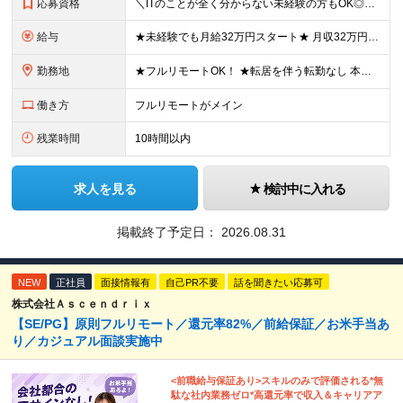
応募資格
＼ITのことが全く分からない未経験の方もOK◎／≪ポテンシャル採用実施中≫ ★未経験OK！フリータからの正社員デビューもOK！ ★学歴不問 ≪こんな方にピッタリです！≫ ◎未経験から本気でエンジニア
給与
★未経験でも月給32万円スタート★ 月収32万円～35万円＋各種手当（資格手当だけで毎月15万の上乗せ実績あり！） ★資格手当豊富！1資格につき最大3万円支給 ★功績手当の導入で、毎月のお給与に上乗
勤務地
★フルリモートOK！ ★転居を伴う転勤なし 本社またはプロジェクト先にて勤務いただきます！ ※プロジェクト先は一都三県及び23区内がメイン 【本社】 東京都新宿区神楽坂1-2 研究社英語センタービ
働き方
フルリモートがメイン
残業時間
10時間以内
求人を見る
検討中に入れる
掲載終了予定日：
2026.08.31
NEW
正社員
面接情報有
自己PR不要
話を聞きたい応募可
株式会社Ａｓｃｅｎｄｒｉｘ
【SE/PG】原則フルリモート／還元率82%／前給保証／お米手当あ
り／カジュアル面談実施中
<前職給与保証あり>スキルのみで評価される*無
駄な社内業務ゼロ*高還元率で収入＆キャリアア