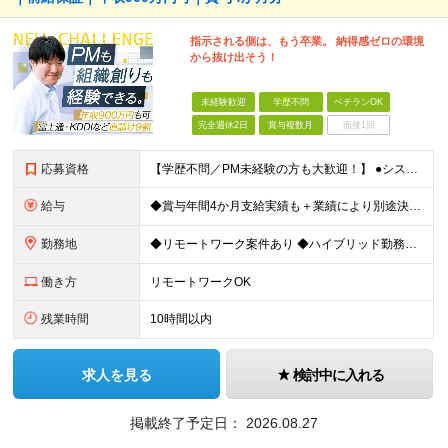
指示される側は、もう卒業。 納得感ゼロの環境
から抜け出そう！
未経験歓迎
学歴不問
ベテランOK
完全週休2日
賞与複数月
面接1回
応募資格
【学歴不問／PM未経験の方も大歓迎！】 ●システム開発、またはインフラエンジニアとしての実務経験をお持ちの方 ～採用担当者より～ 「今はまだ役職についていないけれど、ゆくゆくは会社を動かすポジション
給与
◆賞与年間4か月支給実績も＋業績により別途決算賞与あり ◆年収800万円～900万円も可能 【PM・PL候補】 数名規模のチームでの進捗管理や、後輩・メンバーの指導・フォロー経験がある方 ※「公式な
勤務地
◆リモートワーク案件あり ◆ハイブリッド勤務もOK 【本社】東京都豊島区高田3-14-29 KDX高田馬場ビル2F ┗都内、神奈川県のプロジェクト先での勤務もございます。 ＜プロジェクト先エリア例
働き方
リモートワークOK
残業時間
10時間以内
求人を見る
検討中に入れる
掲載終了予定日：
2026.08.27