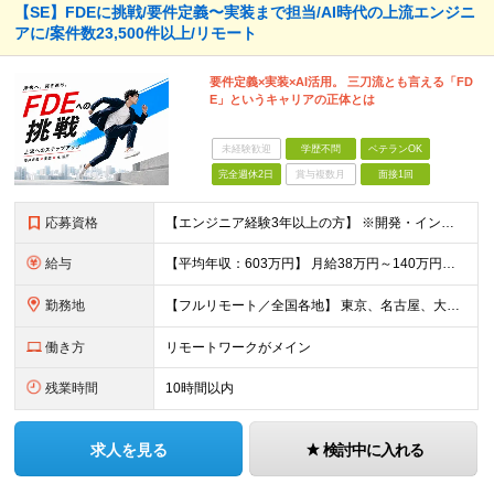
【SE】FDEに挑戦/要件定義〜実装まで担当/AI時代の上流エンジニ
アに/案件数23,500件以上/リモート
要件定義×実装×AI活用。 三刀流とも言える「FD
E」というキャリアの正体とは
未経験歓迎
学歴不問
ベテランOK
完全週休2日
賞与複数月
面接1回
応募資格
【エンジニア経験3年以上の方】 ※開発・インフラ・工程・言語一切不問 ※文理・学歴不問 【歓迎条件】 ◆Python実務経験がある方 ◆LLM・生成AIを使った開発経験がある方 ◆要件定義・顧客折衝
給与
【平均年収：603万円】 月給38万円～140万円＋諸手当（経験者） 【平均年収603万円】 ※案件の契約内容や昇給額などはすべて開示します。 ※経験や能力を考慮し決定します。 ※月給には固定残業
勤務地
【フルリモート／全国各地】 東京、名古屋、大阪、福岡を中心とした全国のプロジェクトにアサイン。 ※プロジェクトは完全選択制です。 ※フルリモート、ハイブリッド型、常駐案件から自由に選択可能です。 ※転
働き方
リモートワークがメイン
残業時間
10時間以内
求人を見る
検討中に入れる