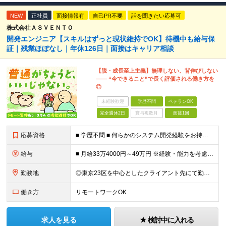
NEW
正社員
面接情報有
自己PR不要
話を聞きたい応募可
株式会社ＡＳＶＥＮＴＯ
開発エンジニア【スキルはずっと現状維持でOK】待機中も給与保
証｜残業ほぼなし｜年休126日｜面接はキャリア相談
【脱・成長至上主義】無理しない、背伸びしない
―― “今できること”で長く評価される働き方を
◎
未経験歓迎
学歴不問
ベテランOK
完全週休2日
賞与複数月
面接1回
応募資格
■ 学歴不問 ■ 何らかのシステム開発経験をお持ちの方（言語不問） ※Java、Python、PHPなどのメジャーな言語が使える方は大歓迎です！ ＼こんな方にピッタリの環境です／ ◎「成長しなきゃ」
給与
■ 月給33万4000円～49万円 ※経験・能力を考慮して優遇します。 ※上記には固定残業代（月30時間分・6万3500円～9万3100円）を含みます。超過分は全額支給。 ※待機期間中全額給与を保証
勤務地
◎東京23区を中心としたクライアント先にて勤務いただきます（転居を伴う転勤なし） ◎在宅勤務も活用できます ■ 本社 東京都江戸川区南葛西3-5-3-402 (変更の範囲)上記を除く当社関連勤務地
働き方
リモートワークOK
求人を見る
検討中に入れる