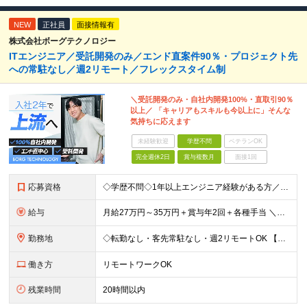
NEW
正社員
面接情報有
株式会社ボーグテクノロジー
ITエンジニア／受託開発のみ／エンド直案件90％・プロジェクト先
への常駐なし／週2リモート／フレックスタイム制
＼受託開発のみ・自社内開発100%・直取引90％
以上／ 「キャリアもスキルも今以上に」そんな
気持ちに応えます
未経験歓迎
学歴不問
ベテランOK
完全週休2日
賞与複数月
面接1回
応募資格
◇学歴不問◇1年以上エンジニア経験がある方／人柄重視の採用です 必須条件―MUST― ■1年以上エンジニア経験がある方 ■C#、Java、Node.js、VB.NETを使った実務経験がある方 ＼こ
給与
月給27万円～35万円＋賞与年2回＋各種手当 ＼豊かな経験がある方はさらに加給！／ 月給35万円～40万円＋賞与年2回＋各種手当 ※ご経験やスキル、前職給等を考慮して給与額を決定します
勤務地
◇転勤なし・客先常駐なし・週2リモートOK 【本社】東京都台東区上野7-2-8 岡田タイルビル702 【第1分室】東京都台東区上野7-6-10 MSKビル4階 【第2分室】東京都台東区上野7-8-2
働き方
リモートワークOK
残業時間
20時間以内