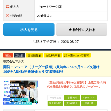
働き方
リモートワークOK
残業時間
20時間以内
求人を見る
検討中に入れる
掲載終了予定日：
2026.08.27
NEW
正社員
面接情報有
自己PR不要
話を聞きたい応募可
株式会社マルス
開発エンジニア（リーダー候補）/賞与年3.54ヵ月*1～2次請け
100%*AI駆動開発研修あり*定着率98%
【誰もが知る大手SIerと直取引】 上流工程×AI時
代を見据えた研修で、次世代のリーダーへ。
未経験歓迎
学歴不問
ベテランOK
完全週休2日
賞与複数月
面接1回