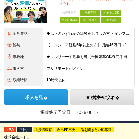
社です。
未経験歓迎
学歴不問
ベテランOK
完全週休2日
賞与複数月
面接1回
応募資格
◆以下のいずれかの経験をお持ちの方 ・インフラ設計・構築の実務経験（オンプレ/クラウドどちらもOK） ・クラウド環境下での運用保守に関する実務経験 ◆学歴不問 ＜こんな方は特に歓迎します＞ ◎これま
給与
【エンジニア経験6年以上の方】 月給46万円～100万円（固定残業代含む） ※上記月給には月30時間分の固定残業代（月8万7,400円～月19万円）を含む。超過分は全額支給。 【エンジニア経験4年以
勤務地
★フルリモート勤務も可（全国応募OK/住宅手当を支給します） ※案件によって常駐が必要になる場合があります。 ※希望がない限り、転勤はありません ※U・Iターン歓迎 ★ルトラの社員は全国各地で活躍中
働き方
フルリモートがメイン
残業時間
10時間以内
求人を見る
検討中に入れる
掲載終了予定日：
2026.08.17
NEW
正社員
面接情報有
自己PR不要
話を聞きたい応募可
株式会社ルトラ