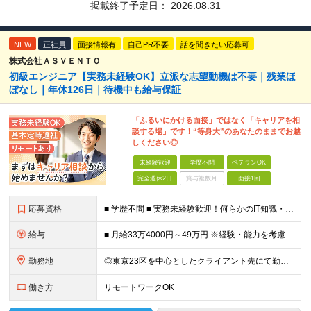
掲載終了予定日：
2026.08.31
NEW
正社員
面接情報有
自己PR不要
話を聞きたい応募可
株式会社ＡＳＶＥＮＴＯ
初級エンジニア【実務未経験OK】立派な志望動機は不要｜残業ほ
ぼなし｜年休126日｜待機中も給与保証
「ふるいにかける面接」ではなく「キャリアを相
談する場」です！“等身大”のあなたのままでお越
しください◎
未経験歓迎
学歴不問
ベテランOK
完全週休2日
賞与複数月
面接1回
応募資格
■ 学歴不問 ■ 実務未経験歓迎！何らかのIT知識・学習経験をお持ちの方 （独学、ITスクール卒業生、少しだけ実務経験がある等、経験の浅い方も大歓迎です！） ＼こんな方にピッタリの環境です／ ◎面接
給与
■ 月給33万4000円～49万円 ※経験・能力を考慮して優遇します。 ※上記には固定残業代（月30時間分・6万3500円～9万3100円）を含みます。超過分は全額支給。 ※待機期間中全額給与を保証
勤務地
◎東京23区を中心としたクライアント先にて勤務いただきます（転居を伴う転勤なし） ◎在宅勤務も活用できます ■ 本社 東京都江戸川区南葛西3-5-3-402 (変更の範囲)上記を除く当社関連勤務地
働き方
リモートワークOK