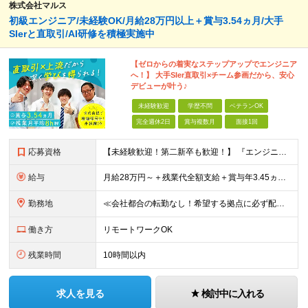
株式会社マルス
初級エンジニア/未経験OK/月給28万円以上＋賞与3.54ヵ月/大手
SIerと直取引/AI研修を積極実施中
【ゼロからの着実なステップアップでエンジニア
へ！】 大手SIer直取引×チーム参画だから、安心
デビューが叶う♪
未経験歓迎
学歴不問
ベテランOK
完全週休2日
賞与複数月
面接1回
応募資格
【未経験歓迎！第二新卒も歓迎！】 『エンジニアになりたい』意欲があれば歓迎です！ 以下のような方も尚歓迎です！ ・学生時代に情報系の学部で学んでいた方 ・ITスクールや独学でプログラミングを学んだこ
給与
月給28万円～＋残業代全額支給＋賞与年3.45ヵ月(東京) 月給25万円～＋残業代全額支給＋賞与年3.45ヵ月(新潟・長岡) 入社時想定年収： 392万円～ (東京) 350万円～ (新潟・長岡)
勤務地
≪会社都合の転勤なし！希望する拠点に必ず配属します。新潟Uターン・Iターン大歓迎！≫ 首都圏(東京、神奈川、千葉、埼玉)または新潟市、長岡市周辺のお客様先または各拠点での勤務となります。 ■東京支社
働き方
リモートワークOK
残業時間
10時間以内
求人を見る
検討中に入れる