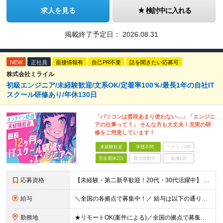
求人を見る
検討中に入れる
掲載終了予定日：
2026.08.31
NEW
正社員
面接情報有
自己PR不要
話を聞きたい応募可
株式会社ミライル
初級エンジニア/未経験歓迎/文系OK/定着率100％/最長1年の自社IT
スクール研修あり/年休130日
「パソコンは普段あまり使わない…」「エンジニ
アの仕事って？」 そんな方も大丈夫！充実の研
修をご用意しています！
未経験歓迎
学歴不問
ベテランOK
完全週休2日
賞与複数月
面接1回
応募資格
【未経験・第二新卒歓迎！20代・30代活躍中】 ★意欲・人柄重視の採用を実施！ ◆学歴不問 ◆社会人未経験もOK ～こんな方にオススメです～ ◎エンジニアに興味・関心のある方 ◎正社員デビューを叶え
給与
＼全国の各拠点で募集中！／ 給与は以下の通り、勤務地により異なります。 札幌：月給23万円～27万円 仙台：月給22万円～26万円 新潟：月給22万円～26万円 東京：月給26万円～30万円 大阪：
勤務地
★リモートOK(案件による)／全国の拠点で募集中！ 北海道、宮城県、新潟県、東京都、大阪府、福岡県、沖縄県にある各拠点 ※様々な企業の現場で、当社プロジェクトに加わり業務を行っていただきます。 ※希望