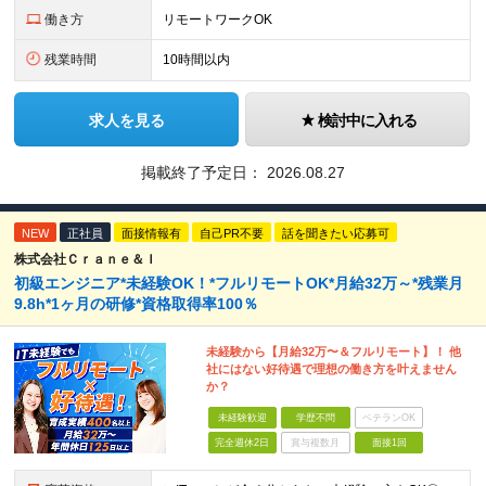
働き方
リモートワークOK
残業時間
10時間以内
求人を見る
検討中に入れる
掲載終了予定日：
2026.08.27
NEW
正社員
面接情報有
自己PR不要
話を聞きたい応募可
株式会社Ｃｒａｎｅ＆Ｉ
初級エンジニア*未経験OK！*フルリモートOK*月給32万～*残業月
9.8h*1ヶ月の研修*資格取得率100％
未経験から【月給32万〜＆フルリモート】！ 他
社にはない好待遇で理想の働き方を叶えません
か？
未経験歓迎
学歴不問
ベテランOK
完全週休2日
賞与複数月
面接1回