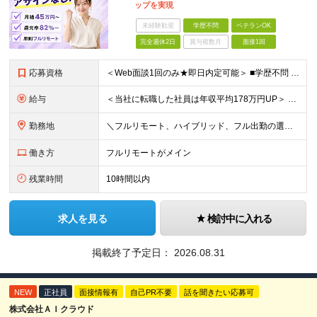
ップを実現
未経験歓迎
学歴不問
ベテランOK
完全週休2日
賞与複数月
面接1回
応募資格
＜Web面談1回のみ★即日内定可能＞ ■学歴不問 ■エンジニアとしての実務経験1年以上 （開発・インフラ・技術・工程など不問）
給与
＜当社に転職した社員は年収平均178万円UP＞ 月給45万円～120万円＋賞与＋各手当 ※経験・能力などを考慮の上、決定します ※案件の契約内容（月単金など）や昇給、賞与額はすべてシステム上で開示し
勤務地
＼フルリモート、ハイブリッド、フル出勤の選択可＆帰社日なし／ 【下記エリアを中心とするクライアント先または自宅にて勤務】 ■首都圏：東京・埼玉・千葉・神奈川 ■関西：大阪・兵庫・京都・滋賀・奈良・和
働き方
フルリモートがメイン
残業時間
10時間以内
求人を見る
検討中に入れる
掲載終了予定日：
2026.08.31
NEW
正社員
面接情報有
自己PR不要
話を聞きたい応募可
株式会社ＡＩクラウド