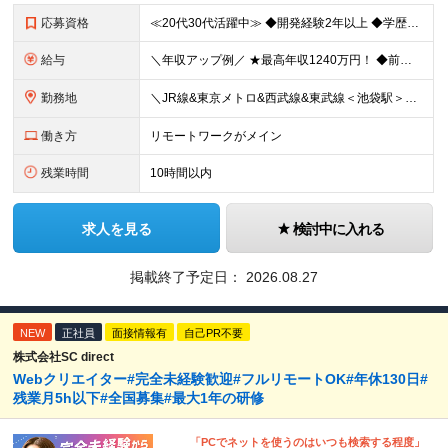
応募資格
≪20代30代活躍中≫ ◆開発経験2年以上 ◆学歴、ブランク不問 ◆経験内容不問 ＼1つでも当てはまる方はぜひご応募ください！／ ◇同じプロジェクトを何年もやっていて成長実感が少ない ◇他の言語や技
給与
＼年収アップ例／ ★最高年収1240万円！ ◆前職：年収360万円→入社後：1年目年収510万円（150万円アップ！） ◆前職：年収490万円→入社後：1年目年収650万円（160万円アップ！） ◆前
勤務地
＼JR線&東京メトロ&西武線&東武線＜池袋駅＞徒歩5～7分／ ■本社 東京都豊島区東池袋1-27-12 明治池袋ビル 4階 ■東京都近郊のプロジェクト先 都内以外（埼玉県・千葉県・神奈川県など）の案
働き方
リモートワークがメイン
残業時間
10時間以内
求人を見る
検討中に入れる
掲載終了予定日：
2026.08.27
NEW
正社員
面接情報有
自己PR不要
株式会社SC direct
Webクリエイター#完全未経験歓迎#フルリモートOK#年休130日#
残業月5h以下#全国募集#最大1年の研修
「PCでネットを使うのはいつも検索する程度」