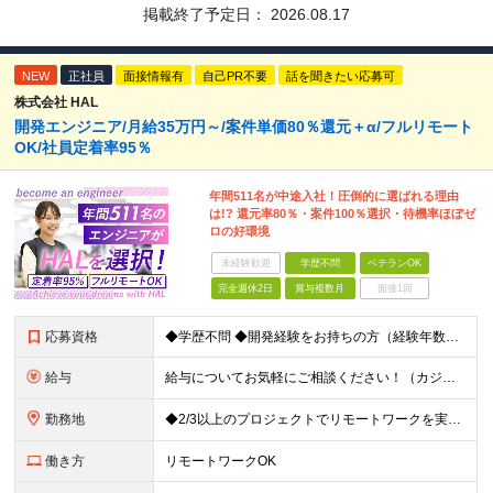
掲載終了予定日：
2026.08.17
NEW
正社員
面接情報有
自己PR不要
話を聞きたい応募可
株式会社 HAL
開発エンジニア/月給35万円～/案件単価80％還元＋α/フルリモート
OK/社員定着率95％
年間511名が中途入社！圧倒的に選ばれる理由
は!? 還元率80％・案件100％選択・待機率ほぼゼ
ロの好環境
未経験歓迎
学歴不問
ベテランOK
完全週休2日
賞与複数月
面接1回
応募資格
◆学歴不問 ◆開発経験をお持ちの方（経験年数不問） ＜こんな方は大歓迎！＞ ◎今の収入をもっと増やしたい ◎もっと上流の案件で活躍したい ◎将来のキャリアにつながる案件に携わりたい ◎自分のやりたい
給与
給与についてお気軽にご相談ください！（カジュアル面談可能） 月給35万円～＋各種手当＋賞与2回 ※固定残業代は、時間外労働の有無に関わらず40時間分を87,500円～支給 ※超過分は別途支給 ※試用
勤務地
◆2/3以上のプロジェクトでリモートワークを実施中！ ≪自社拠点≫ ・東京本社／東京都千代田区丸の内二丁目6番1号 丸の内パークビルディング6階 ・関西支社／⼤阪府⼤阪市中央区安⼟町2-3-13 ⼤
働き方
リモートワークOK