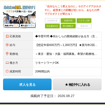
「自分ならこう変えるのに」そのアイデアがカタ
チに。 経営者との距離が近いから、あなたの声
でプロダクトが変わる！
未経験歓迎
学歴不問
ベテランOK
完全週休2日
賞与複数月
面接1回
応募資格
◆学歴不問 ◆何かしらの開発経験がある方（言語不問） ◆マネジメント経験がある方（規模不問） ＜以下のような方を歓迎します＞ ◎これまでの経験を活かし管理職を目指したい方 ◎新しいサービスの企画から
給与
【想定年収600万円～1,300万円】 ★賞与年2回＋勤務地手当＋残業手当（年平均残業時間にて算出）を含む ※基本給＋勤務地手当＋役職手当 ※勤務地手当：結婚の有無に関係なく、物価などの違いを考慮して
勤務地
＜東京・愛知・大阪・福岡募集。希望の勤務地で働けます＞ 希望通りの配属＆転勤も基本なし！ 「プロジェクト人員の枠を広げたい」などといった、 会社からの強制的な異動・出向依頼はありません。 ■東京オフ
働き方
リモートワークOK
残業時間
20時間以内
求人を見る
検討中に入れる
掲載終了予定日：
2026.08.27