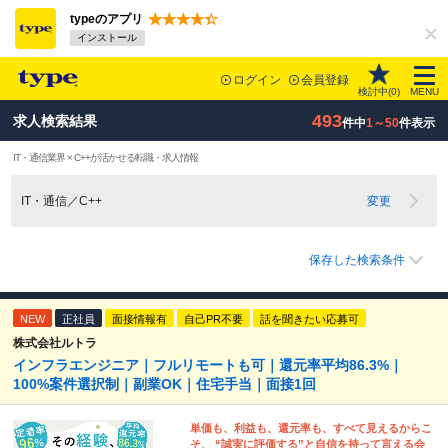
typeのアプリ
インストール
ログイン
会員登録
検討中(
0
)
MENU
493
求人検索結果
件中
1～50
件表示
IT・通信業界 × C++が活かせる転職・求人情報
IT・通信／C++
変更
保存した検索条件
NEW
正社員
面接情報有
自己PR不要
話を聞きたい応募可
株式会社ルトラ
インフラエンジニア｜フルリモートも可｜還元率平均86.3%｜
100%案件選択制｜副業OK｜住宅手当｜面接1回
単価も、利益も、還元率も、すべて見えるからこ
そ、 “誠実に評価する”と自信を持って言える会