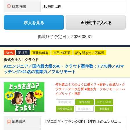
残業時間
10時間以内
求人を見る
検討中に入れる
掲載終了予定日：
2026.08.31
NEW
正社員
面接情報有
自己PR不要
話を聞きたい応募可
株式会社ＡＩクラウド
AIエンジニア／国内最大級のAI・クラウド案件数：7,778件／AIマ
ッチング×41名の営業力／フルリモート
何を選ぶ？どのように働く？ ■案件：生成AI・ク
ラウド・データ分析 ■働き方：フルリモート・ハ
イブリッド・常駐
未経験歓迎
学歴不問
ベテランOK
完全週休2日
賞与複数月
面接1回
応募資格
【第二新卒・ブランクOK】 1年以上のエンジニア経験がある方(開発・インフラ・工程・言語一切不問） 文理・学歴不問 【三上さんの事例】 転職前 AWS案件を希望していましたが、資格や評価軸が不明確で