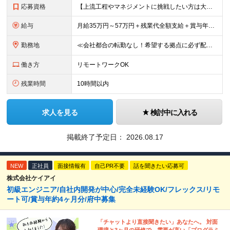
応募資格
【上流工程やマネジメントに挑戦したい方は大歓迎です！】 ★開発エンジニアとしての実務経験をお持ちの方 ★上記に加え、下記いずれかに該当する方 ・チームのリーダー／サブリーダーの経験をお持ちの方 ・教育
給与
月給35万円～57万円＋残業代全額支給＋賞与年3.45ヵ月(リーダー経験者) 月給32万円～43万円＋残業代全額支給＋賞与年3.45ヵ月(実務経験者) 入社時想定年収： 490万円～798万円(リー
勤務地
≪会社都合の転勤なし！希望する拠点に必ず配属します。新潟Uターン・Iターン大歓迎！≫ 首都圏(東京、神奈川、千葉、埼玉)または新潟市、長岡市周辺のお客様先または各拠点での勤務となります。 ■東京支社
働き方
リモートワークOK
残業時間
10時間以内
求人を見る
検討中に入れる
掲載終了予定日：
2026.08.17
NEW
正社員
面接情報有
自己PR不要
話を聞きたい応募可
株式会社ケイアイ
初級エンジニア/自社内開発が中心/完全未経験OK/フレックス/リモ
ート可/賞与年約4ヶ月分/府中募集
「チャットより直接聞きたい」あなたへ。 対面