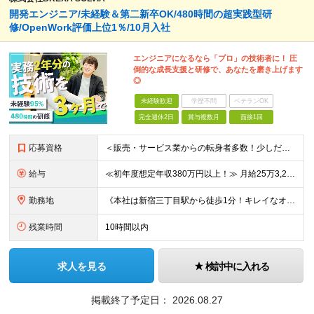
開発エンジニア/未経験＆第二新卒OK/480時間の超実践型研
修/OpenWork評価上位1％/10月入社
エンジニアになるなら「プロ」の技術者に！ 圧
倒的な成長支援と研修で、あなたを磨き上げます
◎
未経験歓迎
学歴不問
ベテランOK
完全週休2日
賞与複数月
面接1回
応募資格
＜販売・サービス業からの転身者多数！少しだけ興味がある！話だけ聞いてみたい！…そんな方でも歓迎♪まずはお会いするところから始めましょう◎＞ ◆年齢30歳まで（若年層の長期キャリア形成のため） ◆大卒以
給与
≪初年度想定年収380万円以上！≫ 月給25万3,220円～＋賞与年2回 ※上記金額には月20時間分(3万4,220円～)の見込み残業代を含み、超過した分は別途全額支給します。 ※経験やスキルを考慮
勤務地
《本社は新宿三丁目駅から徒歩1分！キレイなオフィスです！》 【本社】 東京都新宿区新宿4-3-25 TOKYU REIT新宿ビル8F 【ラーニングセンター】 東京都渋谷区千駄ヶ谷5-32-10 南新
残業時間
10時間以内
求人を見る
検討中に入れる
掲載終了予定日：
2026.08.27