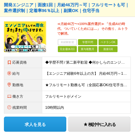
開発エンジニア｜面接1回｜月給46万円～可｜フルリモートも可｜
案件選択制｜定着率96％以上｜副業OK｜住宅手当
≪月給46万〜×100%案件選択≫ 「生成AIの時
代、ついていくためには…」 その焦り、ルトラ
で解消。
未経験歓迎
学歴不問
ベテランOK
完全週休2日
賞与複数月
面接1回
応募資格
◆学歴不問 / 第二新卒歓迎 ◆何かしらのエンジニア経験をお持ちの方 （言語・期間・フェーズ不問） 経験浅めの方も遠慮なくご応募ください！ ■入社前Q＆A ────── ◎実力に見合った報酬が手に
給与
【エンジニア経験6年以上の方】 月給46万円～100万円（固定残業代含む） ※上記月給には月30時間分の固定残業代（月8万7,400円～月19万円）を含む。超過分は全額支給。 【エンジニア経験4年以
勤務地
★フルリモート勤務も可（全国応募OK/住宅手当を支給します） ※案件によって常駐が必要になる場合があります。 ※希望がない限り、転勤はありません ※U・Iターン歓迎 ★ルトラの社員は全国各地で活躍中
働き方
フルリモートがメイン
残業時間
10時間以内
求人を見る
検討中に入れる