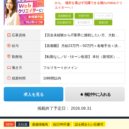
から、 場所を選ばず活躍できる憧れのWebクリ
エイターへ！
未経験歓迎
学歴不問
ベテランOK
完全週休2日
賞与複数月
面接1回
応募資格
【完全未経験からIT業界に挑戦したい方、大歓迎！】 ●応募年齢制限：34歳まで（若年層の長期キャリア形成を図るため） ★学歴不問・転職回数不問 ★第二新卒・社会人デビューOK 【こんな方を求めていま
給与
【首都圏】 月給23万円～50万円＋各種手当＋決算賞与 【大阪】 月給22万円～50万円＋各種手当＋決算賞与 【愛知】 月給21.5万円～50万円＋各種手当＋決算賞与 【福岡・宮城】 月給20万
勤務地
【転勤なし／U・Iターン歓迎】 本社（新宿区）、大阪支店、名古屋支店または東京都・神奈川県・千葉県・埼玉県・愛知県・大阪府・福岡県をはじめ、全国のプロジェクト先 ※ご希望を最大限考慮して配属先を決定
働き方
フルリモートがメイン
残業時間
10時間以内
求人を見る
検討中に入れる
掲載終了予定日：
2026.08.31
NEW
正社員
面接情報有
自己PR不要
話を聞きたい応募可