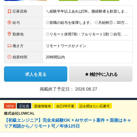
応募資格
＼経験半年以上あればOK。微経験者も歓迎します！／ ■何かしらの開発経験がある方（言語・領域・工程不問） ■学歴不問・第二新卒歓迎 ■社会人歴10年以上の方も歓迎 ＼経験が浅い方もぜひご応募を！／
給与
◇前職の給与を保障します。 ◇月給例①：30万～ ※経験1年程度を目安 ◇月給例②：41万～ ※経験3年程度を目安 ※試用期間6か月（給与・待遇の変動はありません。） ＼昇給について／ 案件単価の
勤務地
◇リモート併用7割・フルリモート1割 ◇自宅、または案件先（東京23区がメイン・埼玉・神奈川・千葉・愛知県にもあり） ＼管理がなく自由な環境／ 日報はもちろん、帰社日の強制も一切なし！ 自分らしく働
働き方
リモートワークがメイン
残業時間
20時間以内
求人を見る
検討中に入れる
掲載終了予定日：
2026.08.27
NEW
正社員
面接情報有
自己PR不要
話を聞きたい応募可
株式会社LOWCAL
【初級エンジニア】完全未経験OK × AIサポート案件 × 面接はキャ
リア相談から／リモート可／年休125日