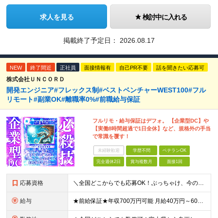
求人を見る
検討中に入れる
掲載終了予定日：
2026.08.17
NEW
終了間近
正社員
面接情報有
自己PR不要
話を聞きたい応募可
株式会社ＵＮＣＯＲＤ
開発エンジニア#フレックス制#ベストベンチャーWEST100#フル
リモート#副業OK#離職率0%#前職給与保証
フルリモ・給与保証はデフォ。 【企業型DC】や
【実働8時間超過で1日全休】など、規格外の手当
で常識を覆す！
未経験歓迎
学歴不問
ベテランOK
完全週休2日
賞与複数月
面接1回
応募資格
＼全国どこからでも応募OK！ぶっちゃけ、今のスキルでどのくらいもらえる？といった相談にも乗ります！／ ◎学歴不問 ◎何らかの開発経験をお持ちの方 ≪こんな方も歓迎します≫ ・新しい技術に挑戦したい方
給与
★前給保証★年収700万円可能 月給40万円～60万円＋各種手当＋残業代全額支給 ＼代表が単価も還元も徹底交渉！／ 代表が直接取引先と交渉し、単価を強気に提示。 そこで得た利益は、しっかりメンバー