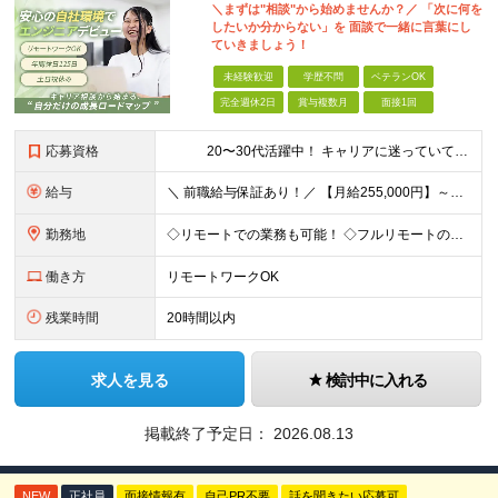
＼まずは"相談"から始めませんか？／ 「次に何を
したいか分からない」を 面談で一緒に言葉にし
ていきましょう！
未経験歓迎
学歴不問
ベテランOK
完全週休2日
賞与複数月
面接1回
応募資格
20〜30代活躍中！ キャリアに迷っていても大丈夫。 ＼まずは相談から始めませんか？／ 【学歴不問／職種未経験歓迎／職務経歴一切不問！】 《 こんな方にオススメです！ 》 ◇パソコンやIT
給与
＼ 前職給与保証あり！／ 【月給255,000円】～＋各種手当 ※試用期間3ヶ月も待遇に変わりなし ※経験・スキルを考慮の上、決定します ※みなし残業37時間分（57,200円～）含む★超過分全額支給
勤務地
◇リモートでの業務も可能！ ◇フルリモートの実績もあり！ ◇勤務地やお住いの地域や希望を考慮 ◇転居を伴う転勤なし 入社後1～2年は自社で開発業務に慣れるところからスタート◎ ゆくゆくは、東京23
働き方
リモートワークOK
残業時間
20時間以内
求人を見る
検討中に入れる
掲載終了予定日：
2026.08.13
NEW
正社員
面接情報有
自己PR不要
話を聞きたい応募可