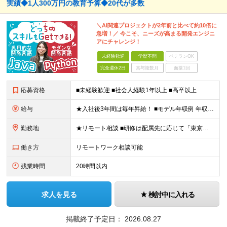
実績◆1人300万円の教育予算◆20代が多数
＼AI関連プロジェクトが2年前と比べて約10倍に
急増！／ 今こそ、ニーズが高まる開発エンジニ
アにチャレンジ！
未経験歓迎
学歴不問
ベテランOK
完全週休2日
賞与複数月
面接1回
応募資格
■未経験歓迎 ■社会人経験1年以上 ■高卒以上
給与
★入社後3年間は毎年昇給！ ■モデル年収例 年収550万円／入社5年目／主任職／月給430,000円＋管理職業務手当28,000円/月 年収680万円／入社7年目／課長職／月給500,000円＋管理
勤務地
★リモート相談 ■研修は配属先に応じて「東京本社ビル」または「大阪支店」で実施 ┗出社とリモートを併用し実施します ■研修後は当社所定のプロジェクト先 ■転居を伴う転勤はありません ＜関東＞ 東京
働き方
リモートワーク相談可能
残業時間
20時間以内
求人を見る
検討中に入れる
掲載終了予定日：
2026.08.27