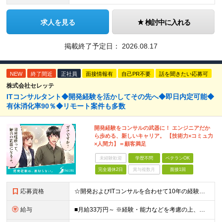
求人を見る
検討中に入れる
掲載終了予定日：
2026.08.17
NEW
終了間近
正社員
面接情報有
自己PR不要
話を聞きたい応募可
株式会社セレッテ
ITコンサルタント◆開発経験を活かしてその先へ◆即日内定可能◆
有休消化率90％◆リモート案件も多数
開発経験をコンサルの武器に！ エンジニアだか
ら歩める、新しいキャリア。 【技術力×コミュ力
×人間力】＝顧客満足
未経験歓迎
学歴不問
ベテランOK
完全週休2日
賞与複数月
面接1回
応募資格
☆開発およびITコンサルを合わせて10年の経験者は最大限に評価します！ ■学歴不問 ■以下いずれかの経験をお持ちの方 ┗システム開発の経験（2年以上） ┗インフラ設計or構築経験（2年以上） ┗PMo
給与
■月給33万円～ ※経験・能力などを考慮の上、当社規定により優遇します。 ※上記にはみなし残業代(25時間分3万8325円～)を含みます。25時間を超える残業には別途全額残業代を支給します。 ◎