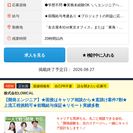
応募資格
◆学歴不問 ◆実務未経験OK ＼＼エンジニアへの第一歩を歩める／／ ■情報系・工学系の大学（専門学校）を卒業された方 ■職業訓練校を卒業された方 など、実務経験は無いけどエンジニアにチャレンジしたい
給与
★前職給与考慮あり ★プロジェクトの利益に応じて賞与UP ★年収810万円（月給49万円＋諸手当+賞与年2回）OK！ 月給23.8万円～＋各種手当＋賞与年2回（経験～1年） ：想定年収320万円～
勤務地
「名古屋本社or東京オフィス」または「東海・関東・関西のクライアント先」 ※通勤可能な範囲での就業となりますのでご安心ください。 ※転勤はありません。 ※U・Iターンも歓迎します！（引越し代支給などU
残業時間
20時間以内
求人を見る
検討中に入れる
掲載終了予定日：
2026.08.27
NEW
正社員
面接情報有
自己PR不要
話を聞きたい応募可
株式会社LOWCAL
【開発エンジニア】★面接はキャリア相談から★直請け案件7割★
上流工程挑戦可★前職給与保証★リモート実績多数
キャリアも気持ちも、丸ごと相談できる会社。
＼「開発経験を、次のステージへ」一緒にキャリ
ア設計をします！／