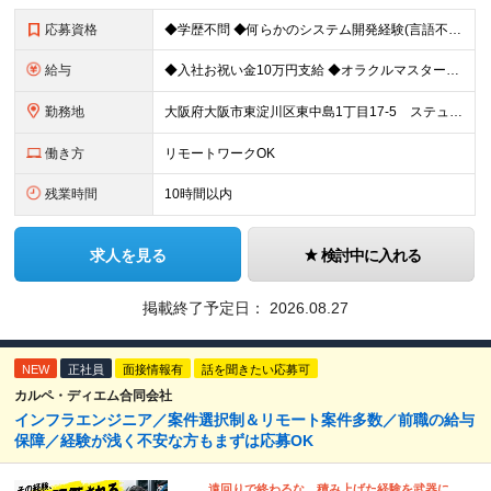
応募資格
◆学歴不問 ◆何らかのシステム開発経験(言語不問) ※開発経験3年以上の方を想定しています ＜こんな方はぜひ！＞ ・安心して働ける場所を探している ・AIやPythonに挑戦したい ・自分がやりたい
給与
◆入社お祝い金10万円支給 ◆オラクルマスター合格祝い金最大30万円 月給33万円～50万円＋賞与年2回 ※上記にはみなし残業代(20時間／5万1563円～7万8125円分)を含みます。超過分は別
勤務地
大阪府大阪市東淀川区東中島1丁目17-5 ステュディオ新大阪 2F ※勤務地は主に大阪市内の取引先になります ※変更の範囲：上記を除く当社関連勤務地 ※関西に本社あり※
働き方
リモートワークOK
残業時間
10時間以内
求人を見る
検討中に入れる
掲載終了予定日：
2026.08.27
NEW
正社員
面接情報有
話を聞きたい応募可
カルペ・ディエム合同会社
インフラエンジニア／案件選択制＆リモート案件多数／前職の給与
保障／経験が浅く不安な方もまずは応募OK
遠回りで終わるな。積み上げた経験を武器に、