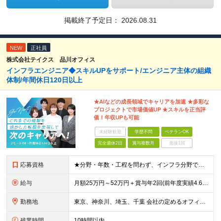
掲載終了予定日：
2026.08.31
NEW
正社員
株式会社テイクス 品川オフィス
インフラエンジニア◆スキルUPをサポート/エンジニア主体の組織
体制/年間休日120日以上
★AIなどの成長領域でキャリアを加速 ★多彩な
プロジェクトで市場価値UP ★スキルを正当評
価！年収UPも可能
未経験歓迎
学歴不問
ベテランOK
完全週休2日
賞与複数月
面接1回
応募資格
★分野・年数・工程を問わず、インフラ分野でのエンジニア経験をお持ちの方 ★学歴不問！ ※微経験、ブランクのある方も大歓迎です！ ※今回の募集では一人でも多くの方とお会いさせていただく予定です！ ≪
給与
月額25万円～52万円＋賞与年2回(前年度実績4.6ヶ月分) ※知識・スキル・経験年数を最大限考慮し、 十分な話し合いのうえ決定いたします。 ※別途、交通費支給(月5万円まで)あり ※試用期間6ヶ
勤務地
東京、神奈川、埼玉、千葉 会社の定めるオフィス ※通勤時間は考慮します。。
残業時間
10時間以内