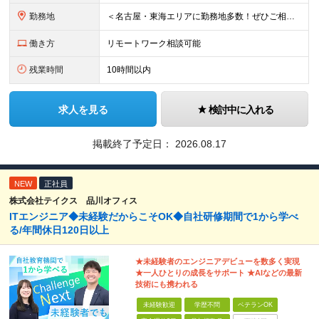
勤務地
＜名古屋・東海エリアに勤務地多数！ぜひご相談ください＞ 【転勤なし】本社および東海エリアの業務先 本社／愛知県名古屋市中村区名駅 ※敷地内全面禁煙
働き方
リモートワーク相談可能
残業時間
10時間以内
求人を見る
検討中に入れる
掲載終了予定日：
2026.08.17
NEW
正社員
株式会社テイクス 品川オフィス
ITエンジニア◆未経験だからこそOK◆自社研修期間で1から学べ
る/年間休日120日以上
★未経験者のエンジニアデビューを数多く実現
★一人ひとりの成長をサポート ★AIなどの最新
技術にも携われる
未経験歓迎
学歴不問
ベテランOK