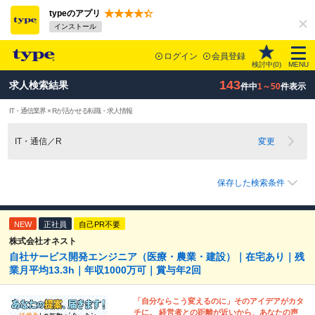
typeのアプリ
インストール
ログイン
会員登録
検討中(
0
)
MENU
143
求人検索結果
件中
1～50
件表示
IT・通信業界 × Rが活かせる転職・求人情報
IT・通信／R
変更
保存した検索条件
NEW
正社員
自己PR不要
株式会社オネスト
自社サービス開発エンジニア（医療・農業・建設）｜在宅あり｜残
業月平均13.3h｜年収1000万可｜賞与年2回
「自分ならこう変えるのに」そのアイデアがカタ
チに。 経営者との距離が近いから、あなたの声