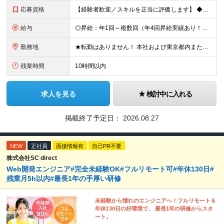
応募資格
【経験者歓迎／スキルを正当に評価します】 ◆学歴不問 ◆ITエンジニアとしての実務経験をお持ちの方（年数・分野不問） 「今の環境ではスキルアップの実感がない」 「もっと幅広い技術に挑戦したい」 「
給与
◎昇給：年1回～複数回（年4回昇給実績あり！） ◎1000万円以上も可／20代後半で複数在籍！ 【ITエンジニア業務経験者】 ◆月給30万円～80万円(固定残業代含む)＋各種手当 ※経験者は試用期間
勤務地
★転勤はありません！ 本社および東京都内または 首都圏を中心とするプロジェクト先での勤務となります。 ※勤務地選択可 ※希望は最大限考慮します ※入社後の転居を伴う転勤なし ◆本社オフィス 東京都
残業時間
10時間以内
求人を見る
検討中に入れる
掲載終了予定日：
2026.08.27
NEW
正社員
面接情報有
自己PR不要
株式会社SC direct
Web開発エンジニア#完全未経験OK#フルリモート可#年休130日#
残業月5h以内#最長1年の手厚い研修
未経験から憧れのエンジニアへ！フルリモート＆
年休130日の好環境で、 最長1年の研修からスタ
ート。