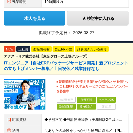
残業時間
10時間以内
求人を見る
検討中に入れる
掲載終了予定日：
2026.08.27
NEW
正社員
面接情報有
自己PR不要
話を聞きたい応募可
アクストリア株式会社【東証グロース上場グループ】
ITエンジニア【自社ERPパッケージサービス開発】新プロジェクト
の立ち上げメンバー募集／土日祝休／残業ほぼなし
■製造業ERPを“支える側”から“進化させる側”へ
■ 自社ERPシステムサービスの立ち上げメンバー
を募集中
未経験歓迎
学歴不問
ベテランOK
完全週休2日
賞与複数月
面接1回
応募資格
◆学歴不問 ◆設計開発経験（実務経験2年以上） └AWS、Python、Java、いずれかの言語での開発経験 【歓迎要件】 ■チームマネジメント経験 ■顧客折衝経験 ■基本設計書・詳細設計書をゼロ
給与
＼あなたの経験をしっかりと給与に還元／ 【PL（プロジェクトリーダー）】 想定年収：560万円～1332万円 基本給（固定残業代、各種手当を除いた額）：40万円～95万2,000円 【SE（システ