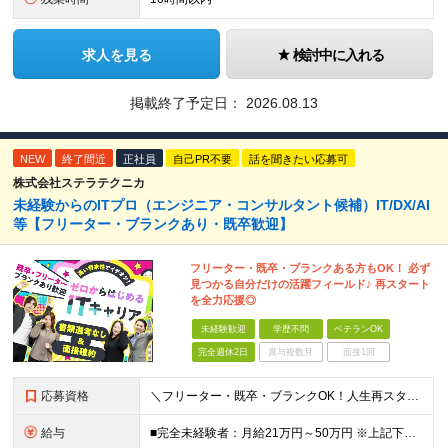
求人を見る
検討中に入れる
掲載終了予定日：
2026.08.13
NEW
終了間近
正社員
自己PR不要
話を聞きたい応募可
株式会社ステラテクニカ
未経験からのITプロ（エンジニア・コンサルタント候補）IT/DX/AI
等【フリーター・ブランクあり・既卒歓迎】
フリーター・既卒・ブランクある方もOK！ 必ず
見つかる自分だけの活躍フィールド♪ 再スタート
を全力応援◎
未経験歓迎
学歴不問
ベテランOK
完全週休2日
賞与複数月
面接1回
応募資格
＼フリーター・既卒・ブランクOK！人生再スタートを応援します／ 【学歴・経験不問】 ・未経験OK ・IT業界未経験OK ・第二新卒歓迎 ・社会人経験が浅い方も歓迎 ・異業種からの転職歓迎 【下記の方
給与
■完全未経験者：月給21万円～50万円 ※上記下限金額は最低保証額 ※経験・スキルに応じて優遇 ※残業代は別途支給