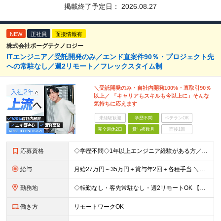
掲載終了予定日：
2026.08.27
NEW
正社員
面接情報有
株式会社ボーグテクノロジー
ITエンジニア／受託開発のみ／エンド直案件90％・プロジェクト先
への常駐なし／週2リモート／フレックスタイム制
＼受託開発のみ・自社内開発100%・直取引90％
以上／ 「キャリアもスキルも今以上に」そんな
気持ちに応えます
未経験歓迎
学歴不問
ベテランOK
完全週休2日
賞与複数月
面接1回
応募資格
◇学歴不問◇1年以上エンジニア経験がある方／人柄重視の採用です 必須条件―MUST― ■1年以上エンジニア経験がある方 ■C#、Java、Node.js、VB.NETを使った実務経験がある方 ＼こ
給与
月給27万円～35万円＋賞与年2回＋各種手当 ＼豊かな経験がある方はさらに加給！／ 月給35万円～40万円＋賞与年2回＋各種手当 ※ご経験やスキル、前職給等を考慮して給与額を決定します
勤務地
◇転勤なし・客先常駐なし・週2リモートOK 【本社】東京都台東区上野7-2-8 岡田タイルビル702 【第1分室】東京都台東区上野7-6-10 MSKビル4階 【第2分室】東京都台東区上野7-8-2
働き方
リモートワークOK