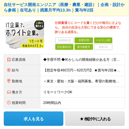
自社サービス開発エンジニア（医療・農業・建設）｜企画・設計か
ら参画｜在宅あり｜残業月平均13.3h｜賞与年2回
仕様書通りにコードを書くだけの毎日にさよな
ら。 自分の生活も大切にできる安心の環境で、
誇りある成長を。
未経験歓迎
学歴不問
ベテランOK
完全週休2日
賞与複数月
面接1回
応募資格
◆学歴不問 ◆何かしらの開発経験がある方（言語不問） ＜以下のような方を歓迎します＞ ◎自社プロダクト開発に携わりたい方 ◎新しいサービスの企画から挑戦してみたい方 ◎これまでの経験を活かし管理職を
給与
【想定年収460万円～620万円】 ★賞与年2回★勤務地手当あり 月給30万円～41万円 ＜各種手当＞ ■勤務地手当（東京2万円／月、大阪1万円／月、名古屋5000円／月） ■通勤手当（月額5万円ま
勤務地
＜東京・愛知・大阪・福岡募集。希望の勤務地で働けます＞ 希望通りの配属＆転勤も基本なし！ 「プロジェクト人員の枠を広げたい」などといった、 会社からの強制的な異動・出向依頼はありません。 ■東京オフ
働き方
リモートワークOK
残業時間
20時間以内
求人を見る
検討中に入れる