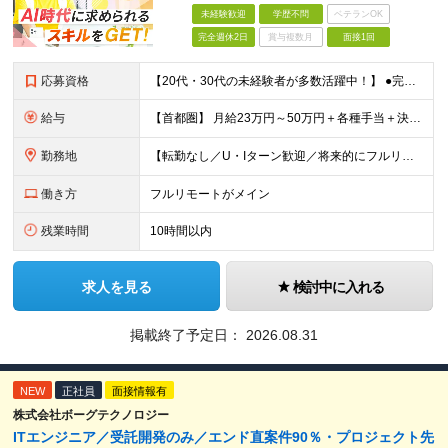
未経験歓迎
学歴不問
ベテランOK
完全週休2日
賞与複数月
面接1回
応募資格
【20代・30代の未経験者が多数活躍中！】 ●完全未経験、第二新卒、既卒、フリーターの方大歓迎！ ●学歴・職歴・転職回数・ブランク一切不問 ※34歳までの方（若年層の長期キャリア形成を図るため） ★
給与
【首都圏】 月給23万円～50万円＋各種手当＋決算賞与 【大阪】 月給22万円～50万円＋各種手当＋決算賞与 【愛知】 月給21.5万円～50万円＋各種手当＋決算賞与 【福岡・宮城】 月給20万
勤務地
【転勤なし／U・Iターン歓迎／将来的にフルリモートOK】 本社（新宿区）、大阪支店、名古屋支店または東京都・神奈川県・千葉県・埼玉県・愛知県・大阪府・福岡県をはじめ、全国のプロジェクト先 ※ご希望を
働き方
フルリモートがメイン
残業時間
10時間以内
求人を見る
検討中に入れる
掲載終了予定日：
2026.08.31
NEW
正社員
面接情報有
株式会社ボーグテクノロジー
ITエンジニア／受託開発のみ／エンド直案件90％・プロジェクト先