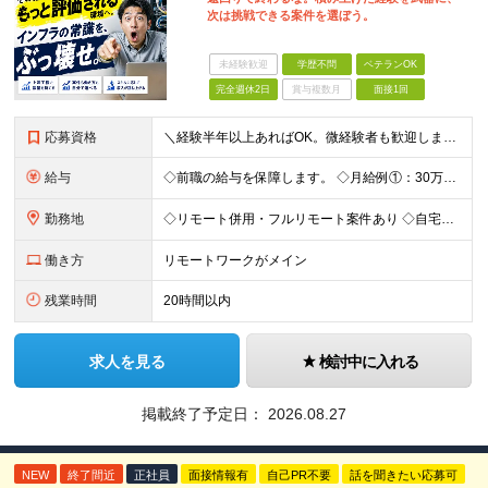
次は挑戦できる案件を選ぼう。
未経験歓迎
学歴不問
ベテランOK
完全週休2日
賞与複数月
面接1回
応募資格
＼経験半年以上あればOK。微経験者も歓迎します！／ ■ インフラエンジニアとしての経験がある方 （運用・構築・設計など工程不問／オンプレ・クラウド不問） ■ 学歴不問・第二新卒歓迎 ■ 社会人歴1
給与
◇前職の給与を保障します。 ◇月給例①：30万～ ※経験1年程度を目安 ◇月給例②：41万～ ※経験3年程度を目安 ※試用期間6か月（給与・待遇の変動はありません。） ＼昇給について／ 案件単価の
勤務地
◇リモート併用・フルリモート案件あり ◇自宅、または案件先（東京23区がメイン・埼玉・神奈川・千葉にもあり） ＼管理がなく自由な環境／ 日報はもちろん、帰社日の強制も一切なし！ 自分らしく働ける環境
働き方
リモートワークがメイン
残業時間
20時間以内
求人を見る
検討中に入れる
掲載終了予定日：
2026.08.27
NEW
終了間近
正社員
面接情報有
自己PR不要
話を聞きたい応募可