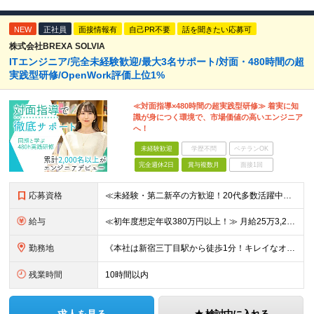
NEW
正社員
面接情報有
自己PR不要
話を聞きたい応募可
株式会社BREXA SOLVIA
ITエンジニア/完全未経験歓迎/最大3名サポート/対面・480時間の超
実践型研修/OpenWork評価上位1%
≪対面指導×480時間の超実践型研修≫ 着実に知
識が身につく環境で、市場価値の高いエンジニア
へ！
未経験歓迎
学歴不問
ベテランOK
完全週休2日
賞与複数月
面接1回
応募資格
≪未経験・第二新卒の方歓迎！20代多数活躍中！≫ ◆年齢30歳まで（若年層の長期キャリア形成のため） ◆大卒以上（4年制） ＜採用にあたって＞ 私たちは経験や知識よりも、「エンジニアになりたい」とい
給与
≪初年度想定年収380万円以上！≫ 月給25万3,220円～＋賞与年2回 ※上記金額には月20時間分(3万4,220円～)の見込み残業代を含み、超過した分は別途全額支給します。 ※経験やスキルを考慮
勤務地
《本社は新宿三丁目駅から徒歩1分！キレイなオフィスです！》 【本社】 東京都新宿区新宿4-3-25 TOKYU REIT新宿ビル8F 【ラーニングセンター】 東京都渋谷区千駄ヶ谷5-32-10 南新
残業時間
10時間以内