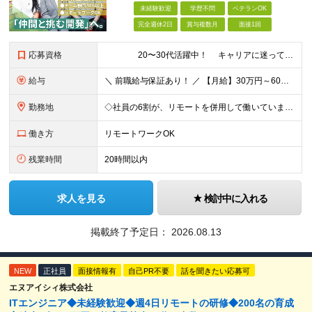
未経験歓迎
学歴不問
ベテランOK
完全週休2日
賞与複数月
面接1回
応募資格
20〜30代活躍中！ キャリアに迷っていても大丈夫。 ＼まずは相談から始めませんか？／ ■IT業界で開発経験をお持ちの方（1年以上／言語不問） ■学歴不問 《こんな気持ちが少しでもある方
給与
＼ 前職給与保証あり！ ／ 【月給】30万円～60万円（各種手当含む） ※経験・スキルを考慮の上、決定します ※月給には、みなし残業時間37時間分（67,300円～）を含む。 ※超過分は別途支給しま
勤務地
◇社員の6割が、リモートを併用して働いています！ ◇フルリモートの実績もあり！ ◇勤務地やお住いの地域や希望を考慮 ◇転居を伴う転勤なし 一都三県をメインにプロジェクト先にて勤務いただきます！ ※リ
働き方
リモートワークOK
残業時間
20時間以内
求人を見る
検討中に入れる
掲載終了予定日：
2026.08.13
NEW
正社員
面接情報有
自己PR不要
話を聞きたい応募可
エヌアイシィ株式会社
ITエンジニア◆未経験歓迎◆週4日リモートの研修◆200名の育成