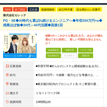
NEW
終了間近
正社員
面接情報有
自己PR不要
話を聞きたい応募可
株式会社セレッテ
PG・SE◆AI時代も選ばれ続けるエンジニアへ◆年収550万円+α◆
残業ほぼ無◆30代～40代活躍◆面接1回
経験×AI＝これからも選ばれる力。 あなたの積み
重ねてきた技術に、 新しい可能性を加えません
か？
未経験歓迎
学歴不問
ベテランOK
完全週休2日
賞与複数月
面接1回
応募資格
■学歴不問 ■何らかのシステム開発経験がある方(2年以上・ジャンル不問) ☆エンジニア未経験の方も積極採用中です！スキルや経験に自信が無い方も、お気軽にご応募ください！
給与
■月給33万円～ ※経験・能力などを考慮の上、当社規定により優遇します。 ※上記にはみなし残業代(25時間分5万2563円)を含みます。25時間を超える残業には別途全額残業代を支給します。 ◎通勤
勤務地
■東京都23区内のプロジェクト先 ※ご希望や通勤時間を考慮して、配属先を決定します。 【本社】 東京都新宿区西新宿4-10-19 3階 ＼オフィス移転！デスクも心機一転アップデート！／ 全席に
働き方
リモートワークOK
残業時間
10時間以内