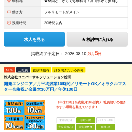
勤務地
★全国どこからでも勤務可！富山県から参画している社員もおります！ ★フルリモートOK ★お住まいを考慮した案件にアサインします ★転勤なし＆U/Iターン歓迎 【本社】愛知県名古屋市中村区名駅4丁目8
働き方
フルリモートがメイン
残業時間
20時間以内
求人を見る
検討中に入れる
5
掲載終了予定日：
2026.08.10
残り
日
NEW
正社員
面接情報有
話を聞きたい応募可
株式会社ユニバーサルソリューション総研
開発エンジニア／月平均残業10時間／リモートOK／オラクルマス
ター合格祝い金最大30万円／年休130日
《年休130日＆残業月10h以内》 社員想いの働き
やすい環境を整えています！
未経験歓迎
学歴不問
ベテランOK
完全週休2日
賞与複数月
面接1回