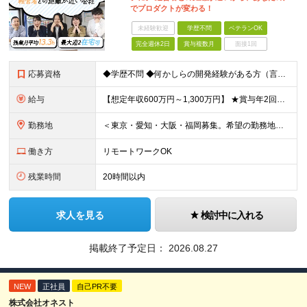
でプロダクトが変わる！
未経験歓迎
学歴不問
ベテランOK
完全週休2日
賞与複数月
面接1回
応募資格
◆学歴不問 ◆何かしらの開発経験がある方（言語不問） ◆マネジメント経験がある方（規模不問） ＜以下のような方を歓迎します＞ ◎これまでの経験を活かし管理職を目指したい方 ◎新しいサービスの企画から
給与
【想定年収600万円～1,300万円】 ★賞与年2回＋勤務地手当＋残業手当（年平均残業時間にて算出）を含む ※基本給＋勤務地手当＋役職手当 ※勤務地手当：結婚の有無に関係なく、物価などの違いを考慮して
勤務地
＜東京・愛知・大阪・福岡募集。希望の勤務地で働けます＞ 希望通りの配属＆転勤も基本なし！ 「プロジェクト人員の枠を広げたい」などといった、 会社からの強制的な異動・出向依頼はありません。 ■東京オフ
働き方
リモートワークOK
残業時間
20時間以内
求人を見る
検討中に入れる
掲載終了予定日：
2026.08.27
NEW
正社員
自己PR不要
株式会社オネスト