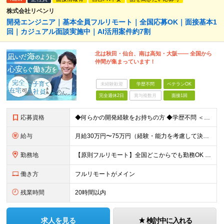
株式会社リベンリ
開発エンジニア｜基本全員フルリモート｜全国応募OK｜面接基本1
回｜カジュアル面談実施中｜AI活用案件約7割
北は秋田・仙台、南は高知・大阪—— 全国から
仲間が集まっています！
未経験歓迎
学歴不問
ベテランOK
完全週休2日
賞与複数月
面接1回
応募資格
◆何らかの開発経験をお持ちの方 ◆学歴不問 ＜特に歓迎する方＞ ◎リーダー経験・PM経験のある方（優遇します） ◎フルリモートでも自律的に動ける方 ◎自社サービスや受託開発にゆくゆく携わりたい方 ◎
給与
月給30万円〜75万円（経験・能力を考慮して決定） ※固定残業代20時間分（4.0〜10.2万円）含む／超過分は全額支給 ※経験・スキルを考慮のうえ決定いたします ※6ヶ月の試用期間あり。期間中の待遇
勤務地
【原則フルリモート】全国どこからでも勤務OK ※希望に応じてオフィス勤務も可能 ■本社（湘南本社） 神奈川県藤沢市辻堂神台2-2-1 アイクロス湘南8階 └JR東海道線「辻堂駅」徒歩3分 ■東北支
働き方
フルリモートがメイン
残業時間
20時間以内
求人を見る
検討中に入れる