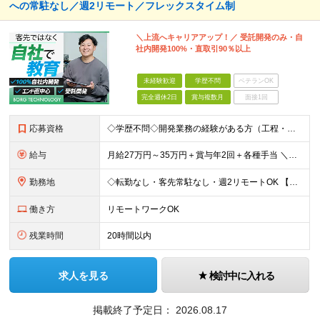
への常駐なし／週2リモート／フレックスタイム制
＼上流へキャリアアップ！／ 受託開発のみ・自
社内開発100%・直取引90％以上
未経験歓迎
学歴不問
ベテランOK
完全週休2日
賞与複数月
面接1回
応募資格
◇学歴不問◇開発業務の経験がある方（工程・年数不問）／人柄重視の採用です 必須条件―MUST― ■開発業務の経験がある方（工程・年数不問） ＼こんな方はより歓迎／※必須ではありません ￥C#、Ja
給与
月給27万円～35万円＋賞与年2回＋各種手当 ＼豊かな経験がある方はさらに加給！／ 月給35万円～40万円＋賞与年2回＋各種手当 ※ご経験やスキル、前職給等を考慮して給与額を決定します
勤務地
◇転勤なし・客先常駐なし・週2リモートOK 【本社】東京都台東区上野7-2-8 岡田タイルビル702 【第1分室】東京都台東区上野7-6-10 MSKビル4階 【第2分室】東京都台東区上野7-8-2
働き方
リモートワークOK
残業時間
20時間以内
求人を見る
検討中に入れる
掲載終了予定日：
2026.08.17