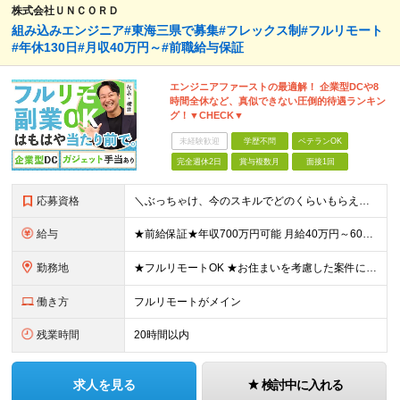
株式会社ＵＮＣＯＲＤ
組み込みエンジニア#東海三県で募集#フレックス制#フルリモート
#年休130日#月収40万円～#前職給与保証
エンジニアファーストの最適解！ 企業型DCや8
時間全休など、真似できない圧倒的待遇ランキン
グ！▼CHECK▼
未経験歓迎
学歴不問
ベテランOK
完全週休2日
賞与複数月
面接1回
応募資格
＼ぶっちゃけ、今のスキルでどのくらいもらえる？といった相談にも乗ります！／ ◎学歴不問 ◎C言語の読み書きができる方 ≪こんな方も歓迎します≫ ・新しい技術に挑戦したい方 ・将来のキャリアや給与につ
給与
★前給保証★年収700万円可能 月給40万円～60万円＋各種手当＋残業代全額支給 ＼代表が単価も還元も徹底交渉！／ 代表が直接取引先と交渉し、単価を強気に提示。 そこで得た利益は、しっかりメンバー
勤務地
★フルリモートOK ★お住まいを考慮した案件にアサインします ★転勤なし＆U/Iターン歓迎 【本社】愛知県名古屋市中村区名駅4丁目8-26 エニシオ名駅16F ┗関東・関西・愛知・九州のプロジェクト
働き方
フルリモートがメイン
残業時間
20時間以内
求人を見る
検討中に入れる