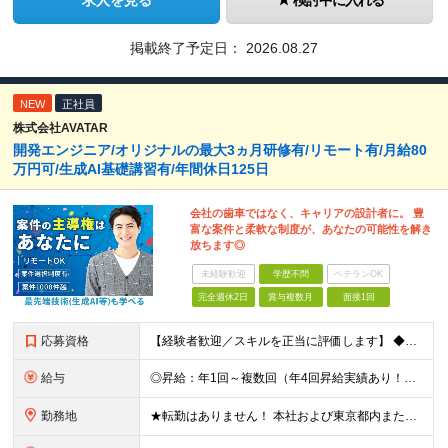
求人を見る
検討中に入れる
掲載終了予定日：
2026.08.27
NEW
正社員
株式会社AVATAR
開発エンジニア/オリジナルの最大3ヵ月研修有/リモート有/月給80
万円可/生成AI基礎講習有/年間休日125日
会社の歯車ではなく、キャリアの設計者に。 豊
富な案件と柔軟な制度が、あなたの可能性を解き
放ちます◎
未経験歓迎
学歴不問
ベテランOK
完全週休2日
賞与複数月
面接1回
応募資格
【経験者歓迎／スキルを正当に評価します】 ◆学歴不問 ◆ITエンジニアとしての実務経験をお持ちの方（年数・分野不問） 「今の環境ではスキルアップの実感がない」 「もっと幅広い技術に挑戦したい」 「
給与
◎昇給：年1回～複数回（年4回昇給実績あり！） ◎1000万円以上も可／20代後半で複数在籍！ 【ITエンジニア業務経験者】 ◆月給30万円～80万円(固定残業代含む)＋各種手当 ※経験者は試用期間
勤務地
★転勤はありません！ 本社および東京都内または 首都圏を中心とするプロジェクト先での勤務となります。 ※勤務地選択可 ※希望は最大限考慮します ※入社後の転居を伴う転勤なし ◆本社オフィス 東京