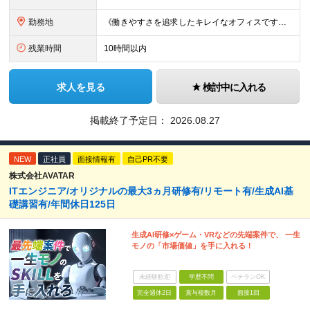
勤務地
《働きやすさを追求したキレイなオフィスです！》 【本社】 東京都新宿区新宿4-3-25 TOKYU REIT新宿ビル8F 【ラーニングセンター】 東京都渋谷区千駄ヶ谷5-32-10 南新宿SKビル6
残業時間
10時間以内
求人を見る
検討中に入れる
掲載終了予定日：
2026.08.27
NEW
正社員
面接情報有
自己PR不要
株式会社AVATAR
ITエンジニア/オリジナルの最大3ヵ月研修有/リモート有/生成AI基
礎講習有/年間休日125日
生成AI研修×ゲーム・VRなどの先端案件で、 一生
モノの「市場価値」を手に入れる！
未経験歓迎
学歴不問
ベテランOK
完全週休2日
賞与複数月
面接1回