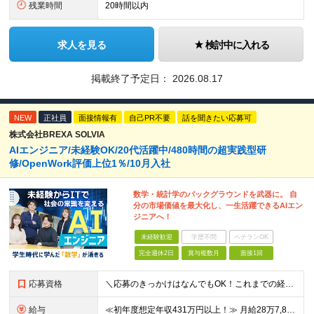
残業時間
20時間以内
求人を見る
検討中に入れる
掲載終了予定日：
2026.08.17
NEW
正社員
面接情報有
自己PR不要
話を聞きたい応募可
株式会社BREXA SOLVIA
AIエンジニア/未経験OK/20代活躍中/480時間の超実践型研
修/OpenWork評価上位1％/10月入社
数学・統計学のバックグラウンドを武器に。 自
分の市場価値を最大化し、一生活躍できるAIエン
ジニアへ！
未経験歓迎
学歴不問
ベテランOK
完全週休2日
賞与複数月
面接1回
応募資格
＼応募のきっかけはなんでもOK！これまでの経験よりも「ITに興味がある」「前職の経験を活かしてキャリアチェンジしたい」という気持ちを重視しています／ ◆年齢30歳まで（若年層の長期キャリア形成のため
給与
≪初年度想定年収431万円以上！≫ 月給28万7,825円～＋賞与年2回 ※上記金額には月20時間分(3万8,900円～)の見込み残業代を含み、超過した分は別途全額支給します。 ※経験やスキルを考慮