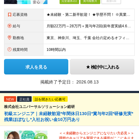
完全週休2日
賞与複数月
面接1回
応募資格
★未経験・第二新卒歓迎！ ★学歴不問！ ※異業種出身のメンバーが多数活躍中！ ※一人でも多くの方とお会いさせていただく予定です！ ※エンジニアの経験が数か月あり、今は別職種に就いているが、 もう一
給与
月額22万円～28万円＋賞与年2回(前年度実績4.6ヶ月分) ※知識・スキル・経験年数を最大限考慮し、 十分な話し合いのうえ決定いたします。 ※別途、交通費支給(月5万円まで)あり ※試用期間6ヶ
勤務地
東京、神奈川、埼玉、千葉 会社の定めるオフィス ※通勤時間は考慮します。
残業時間
10時間以内
求人を見る
検討中に入れる
掲載終了予定日：
2026.08.13
NEW
正社員
話を聞きたい応募可
株式会社ユニバーサルソリューション総研
初級エンジニア｜未経験歓迎*年間休日130日*賞与年2回*研修充実*
残業ほぼなし*入社お祝い金10万円あり
＜＜未経験からエンジニアになりたい方必見＞＞
理想のキャリアを実現できる場所がここにありま