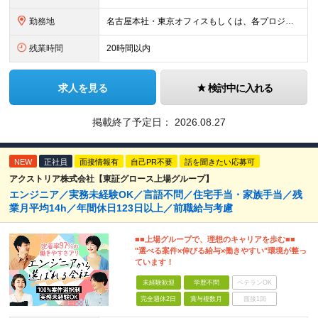
勤務地
名古屋本社・東京オフィスもしくは、各プロジェクト先での勤務となります。 【名古屋本社】 愛知県名古屋市中区錦一丁目5-11 名古屋伊藤忠ビル 3F 【東京オフィス】 東京都品川区大崎1-6-1 TO
残業時間
20時間以内
求人を見る
検討中に入れる
掲載終了予定日：
2026.08.27
NEW
正社員
面接情報有
自己PR不要
話を聞きたい応募可
アクストリア株式会社【東証グロース上場グループ】
エンジニア／実務未経験OK／言語不問／住宅手当・家族手当／残
業月平均14h／年間休日123日以上／前職給与考慮
■■上場グループで、理想のキャリアを歩む■■
"選べる案件×伸びる給与×働きやすい"環境が整っ
ています！
未経験歓迎
学歴不問
ベテランOK
完全週休2日
賞与複数月
面接1回