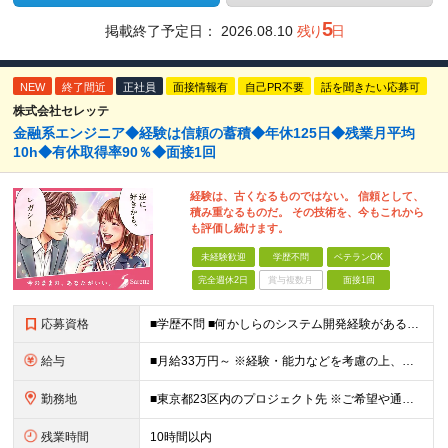
5
掲載終了予定日：
2026.08.10
残り
日
NEW
終了間近
正社員
面接情報有
自己PR不要
話を聞きたい応募可
株式会社セレッテ
金融系エンジニア◆経験は信頼の蓄積◆年休125日◆残業月平均
10h◆有休取得率90％◆面接1回
経験は、古くなるものではない。 信頼として、
積み重なるものだ。 その技術を、今もこれから
も評価し続けます。
未経験歓迎
学歴不問
ベテランOK
完全週休2日
賞与複数月
面接1回
応募資格
■学歴不問 ■何かしらのシステム開発経験がある方(2年以上・ジャンル不問) 【活かせる経験・スキル】 基本設計までの開発経験がある方なら即戦力として活躍いただけます。 【特に活かせるスキル】 ・J
給与
■月給33万円～ ※経験・能力などを考慮の上、当社規定により優遇します。 ※上記にはみなし残業代(25時間分5万2563円)を含みます。25時間を超える残業には別途全額残業代を支給します。 ◎通勤
勤務地
■東京都23区内のプロジェクト先 ※ご希望や通勤時間を考慮して、配属先を決定します。 【本社】 東京都新宿区西新宿4-10-19 3階 ＼オフィス移転！デスクも心機一転アップデート！／ 全席
残業時間
10時間以内