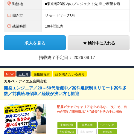
勤務地
■東京都23区内のプロジェクト先 ※ご希望や通勤時間を考慮して、配属先を決定します。 【本社】 東京都新宿区西新宿4-10-19 3階 ＼オフィス移転！デスクも心機一転アップデート！／ 全席に
働き方
リモートワークOK
残業時間
10時間以内
求人を見る
検討中に入れる
掲載終了予定日：
2026.08.17
NEW
正社員
面接情報有
話を聞きたい応募可
カルペ・ディエム合同会社
開発エンジニア／20～50代活躍中／案件選択制＆リモート案件多
数／前職給与保障／経験が浅い方も歓迎
配属ガチャでキャリアを止めるな。 次こそ、自
分が望む"開発環境"と"成長"をその手に掴め
未経験歓迎
学歴不問
ベテランOK
完全週休2日
賞与複数月
面接1回