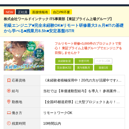
NEW
正社員
面接情報有
自己PR不要
株式会社ワールドインテック ITS事業部【東証プライム上場グループ】
初級エンジニア■完全未経験OK■リモート研修最大3ヵ月■ITの基礎
から学べる■残業月8.5h■安定基盤/STR
フルリモート研修×3,000件のプロジェクトで安
心！ 東証プライム上場グループでエンジニアを
目指しませんか？
未経験歓迎
学歴不問
ベテランOK
完全週休2日
賞与複数月
面接1回
応募資格
《未経験者積極採用中！20代の方が活躍中です♪》 ◎約4割が実務未経験入社！ ■学歴・職歴は一切問いません！ ■第二新卒の方もお気軽にご相談ください♪ ■入社してから数年は、転勤の可能性があります
給与
当社では【単価連動型給与】を導入！ 参画案件の契約単価に連動して給与が決定。 還元率は単価の【70％～80％】と東証プライム上場グループとして高水準です！（社会保険料・教育コスト含む） ■関東：月給
勤務地
【全国45都道府県】に大型プロジェクトあり！※ 四国・沖縄を除く 主要勤務地： 北海道/宮城県/栃木県/埼玉県/千葉県/東京都/神奈川県/愛知県/大阪府/京都府/兵庫県/広島県/福岡県/熊本県 ※勤
働き方
リモートワークOK
残業時間
10時間以内