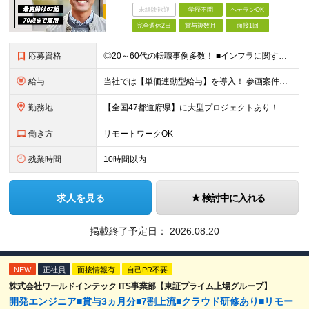
未経験歓迎
学歴不問
ベテランOK
完全週休2日
賞与複数月
面接1回
応募資格
◎20～60代の転職事例多数！ ■インフラに関する何らかのご経験 ■学歴不問/転職回数は一切不問！
給与
当社では【単価連動型給与】を導入！ 参画案件の契約単価に連動して給与が決定。 還元率は単価の【70％～80％】と東証プライム上場グループとして高水準です！（社会保険料・教育コスト含む） ■関東：月給
勤務地
【全国47都道府県】に大型プロジェクトあり！ 主要勤務地： 北海道/宮城県/栃木県/埼玉県/千葉県/東京都/神奈川県/愛知県/大阪府/京都府/兵庫県/広島県/福岡県/熊本県 ※勤務エリアは、あなたの
働き方
リモートワークOK
残業時間
10時間以内
求人を見る
検討中に入れる
掲載終了予定日：
2026.08.20
NEW
正社員
面接情報有
自己PR不要
株式会社ワールドインテック ITS事業部【東証プライム上場グループ】
開発エンジニア■賞与3ヵ月分■7割上流■クラウド研修あり■リモー