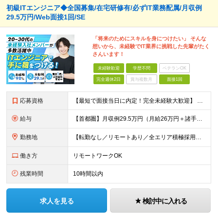
初級ITエンジニア◆全国募集/在宅研修有/必ずIT業務配属/月収例
29.5万円/Web面接1回/SE
「将来のためにスキルを身につけたい」 そんな
想いから、未経験でIT業界に挑戦した先輩がたく
さんいます！
未経験歓迎
学歴不問
ベテランOK
完全週休2日
賞与複数月
面接1回
応募資格
【最短で面接当日に内定！完全未経験大歓迎】 ・業種／職種未経験歓迎 ・社会人デビュー、第二新卒、既卒者大歓迎 ・学歴不問（文系、理系不問） ・20代～30代、男女問わず活躍中 ・服装、髪色自由 ・明確
給与
【首都圏】月収例29.5万円（月給26万円＋諸手当） 【東海・関西】月収例28.5万円（月給25万円＋諸手当） 【九州】月収例26万円（月給23万円＋諸手当） ※経験・スキル・前職給与を踏まえ、総合
勤務地
【転勤なし／リモートあり／全エリア積極採用中】 ・大手企業のプロジェクトが中心 ・勤務エリアは希望を考慮し決定 ・研修はリモートメインで実施します ・U&Iターンの方も大歓迎◎ ＜主なエリア＞ ■首
働き方
リモートワークOK
残業時間
10時間以内
求人を見る
検討中に入れる