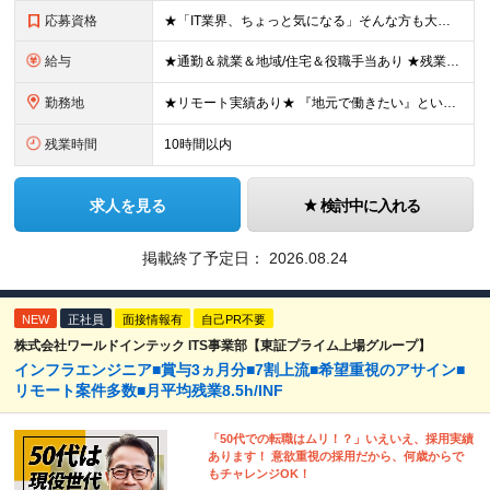
応募資格
★「IT業界、ちょっと気になる」そんな方も大歓迎！ ■学歴不問 ■未経験・第二新卒歓迎 ■知識・経験はこれから身につけていければOK！ □■ステップアップ■□ 社内システム開発やインフラ構築などジャ
給与
★通勤＆就業＆地域/住宅＆役職手当あり ★残業代は全額支給 ★選べる給与制度あり！ ■東京・神奈川・千葉・埼玉勤務の場合 月給24.5万円～55万円＋諸手当 （残業代は全額支給） (20,000円の
勤務地
★リモート実績あり★ 『地元で働きたい』という希望に、業界トップクラス約7,000件の取引事業所数、90,000件以上のプロジェクトから検討をいたします。 全国の取引先での就業となります（沖縄を除
残業時間
10時間以内
求人を見る
検討中に入れる
掲載終了予定日：
2026.08.24
NEW
正社員
面接情報有
自己PR不要
株式会社ワールドインテック ITS事業部【東証プライム上場グループ】
インフラエンジニア■賞与3ヵ月分■7割上流■希望重視のアサイン■
リモート案件多数■月平均残業8.5h/INF
「50代での転職はムリ！？」いえいえ、採用実績
あります！ 意欲重視の採用だから、何歳からで
もチャレンジOK！