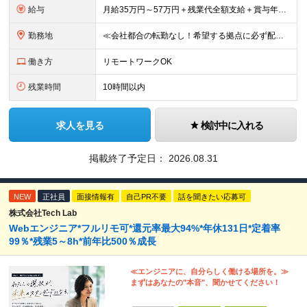
給与
月給35万円～57万円＋残業代全額支給＋賞与年3.45ヵ月(リーダー経験者) 月給32万円～43万円＋残業代全額支給＋賞与年3.45ヵ月(実務経験者) 入社時想定年収： 490万円～798万円(リー
勤務地
≪会社都合の転勤なし！希望する拠点に必ず配属します。新潟Uターン・Iターン大歓迎！≫ 首都圏(東京、神奈川、千葉、埼玉)または新潟市、長岡市周辺のお客様先または各拠点での勤務となります。 ■東京支社
働き方
リモートワークOK
残業時間
10時間以内
求人を見る
検討中に入れる
掲載終了予定日：
2026.08.31
NEW
正社員
面接情報有
自己PR不要
話を聞きたい応募可
株式会社Tech Lab
Webエンジニア*フルリモ可*還元率最大94%*年休131日*定着率
99％*残業5～8h*前年比500％成長
≪エンジニアに、自分らしく働ける場所を。≫
まずはあなたの"本音"、聞かせてください！