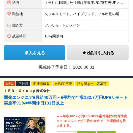
給与
＜当社に転職した社員は年収平均178万円UP＞ 月給45万円～120万円＋賞与＋各手当 ※経験・能力などを考慮の上、決定します ※案件の契約内容（月単金など）や昇給、賞与額はすべてシステム上で開示し
勤務地
＼フルリモート、ハイブリッド、フル出勤の選択可＆帰社日なし／ 【下記エリアを中心とするクライアント先または自宅にて勤務】 ■首都圏：東京・埼玉・千葉・神奈川 ■関西：大阪・兵庫・京都・滋賀・奈良・和
働き方
フルリモートがメイン
残業時間
10時間以内
求人を見る
検討中に入れる
掲載終了予定日：
2026.08.31
NEW
正社員
面接情報有
自己PR不要
話を聞きたい応募可
ＩＥ３－Ｇｒｏｕｐ株式会社
開発エンジニア■月給40万円～■平均で年収182.7万円UP■リモート
実施率91％■年間休⽇131⽇以上
＝＝年収182.7万円UP×100％案件選択×成長環境
＝＝ エンジニアが主役の会社で、市場価値を最
大化する。