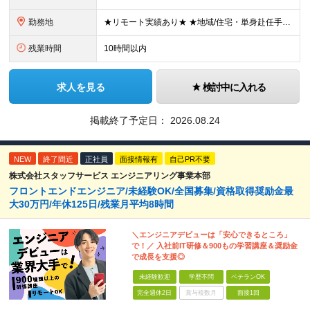
勤務地
★リモート実績あり★ ★地域/住宅・単身赴任手当などサポートも万全 ★転任費用や寮・社宅制度も完備しています ★勤務地については希望を考慮の上、決定します ★面接地エリアでの就業率92％以上！ 『地
残業時間
10時間以内
求人を見る
検討中に入れる
掲載終了予定日：
2026.08.24
NEW
終了間近
正社員
面接情報有
自己PR不要
株式会社スタッフサービス エンジニアリング事業本部
フロントエンドエンジニア/未経験OK/全国募集/資格取得奨励金最
大30万円/年休125日/残業月平均8時間
＼エンジニアデビューは「安心できるところ」
で！／ 入社前IT研修＆900もの学習講座＆奨励金
で成長を支援◎
未経験歓迎
学歴不問
ベテランOK
完全週休2日
賞与複数月
面接1回