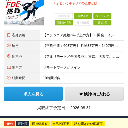
E」というキャリアの正体とは
未経験歓迎
学歴不問
ベテランOK
完全週休2日
賞与複数月
面接1回
応募資格
【エンジニア経験3年以上の方】 ※開発・インフラ・工程・言語一切不問 ※文理・学歴不問 【歓迎条件】 ◆Python実務経験がある方 ◆LLM・生成AIを使った開発経験がある方 ◆要件定義・顧客折衝
給与
【平均年収：603万円】 月給38万円～140万円＋諸手当（経験者） 【平均年収603万円】 ※案件の契約内容や昇給額などはすべて開示します。 ※経験や能力を考慮し決定します。 ※月給には固定残業
勤務地
【フルリモート／全国各地】 東京、名古屋、大阪、福岡を中心とした全国のプロジェクトにアサイン。 ※プロジェクトは完全選択制です。 ※フルリモート、ハイブリッド型、常駐案件から自由に選択可能です。 ※転
働き方
リモートワークがメイン
残業時間
10時間以内
求人を見る
検討中に入れる
掲載終了予定日：
2026.08.31
NEW
正社員
面接情報有
自己PR不要
話を聞きたい応募可