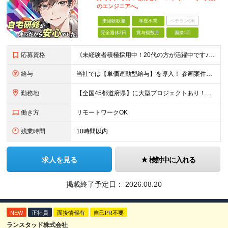
のエンジニアへ。
未経験歓迎
学歴不問
ベテランOK
完全週休2日
賞与複数月
面接1回
応募資格
《未経験者積極採用中！20代の方が活躍中です♪》 ◎約4割が実務未経験入社！ ■学歴・職歴は一切問いません！ ■第二新卒の方もお気軽にご相談ください♪ ■入社してから数年は、転勤の可能性があります
給与
当社では【単価連動型給与】を導入！ 参画案件の契約単価に連動して給与が決定。 還元率は単価の【70％～80％】と東証プライム上場グループとして高水準です！（社会保険料・教育コスト含む） ■関東：月給
勤務地
【全国45都道府県】に大型プロジェクトあり！※ 四国・沖縄を除く 主要勤務地： 北海道/宮城県/栃木県/埼玉県/千葉県/東京都/神奈川県/愛知県/大阪府/京都府/兵庫県/広島県/福岡県/熊本県 ※勤
働き方
リモートワークOK
残業時間
10時間以内
求人を見る
検討中に入れる
掲載終了予定日：
2026.08.20
NEW
正社員
面接情報有
自己PR不要
ランスタッド株式会社