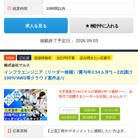
残業時間
10時間以内
求人を見る
検討中に入れる
掲載終了予定日：
2026.09.03
NEW
正社員
面接情報有
自己PR不要
話を聞きたい応募可
株式会社マルス
インフラエンジニア（リーダー候補）/賞与年3.54ヵ月*1～2次請け
100%*AWS等クラウド案件あり
大手直取引×AIスキルの習得が叶う場所――。 次
世代で活躍するリーダーを目指しませんか？
未経験歓迎
学歴不問
ベテランOK
完全週休2日
賞与複数月
面接1回
応募資格
【上流工程やマネジメントに挑戦したい方は大歓迎です！】 ★インフラエンジニアとしての実務経験をお持ちの方 ★上記に加え、下記いずれかに該当する方 ・チームのリーダー／サブリーダーの経験をお持ちの方 ・