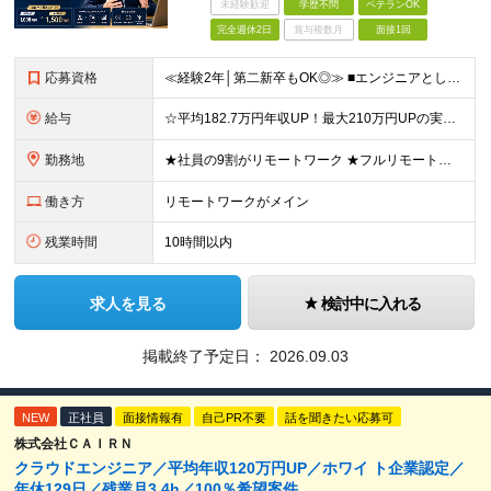
未経験歓迎
学歴不問
ベテランOK
完全週休2日
賞与複数月
面接1回
応募資格
≪経験2年│第二新卒もOK◎≫ ■エンジニアとして実務経験をお持ちの方（2年以上） ■学歴不問 ＼意欲重視の採用です／ 「経歴に自信がない」という方も、 "今後挑戦したいこと""スキルアップしたいこ
給与
☆平均182.7万円年収UP！最大210万円UPの実績もあり ☆スキルにより月給100万円スタートも可能◎ 月給40万円～100万円＋決算賞与＋各種手当 ～給与イメージ～ ■経験2年以上…月給40
勤務地
★社員の9割がリモートワーク ★フルリモート案件もあり ★地方からの応募も歓迎！／転居を伴う転勤なし 東京23区を中心としたプロジェクト先での勤務です。 ～～～～～～～～～～～ 【東京⇒地方へUタ
働き方
リモートワークがメイン
残業時間
10時間以内
求人を見る
検討中に入れる
掲載終了予定日：
2026.09.03
NEW
正社員
面接情報有
自己PR不要
話を聞きたい応募可
株式会社ＣＡＩＲＮ
クラウドエンジニア／平均年収120万円UP／ホワイ ト企業認定／
年休129日／残業月3.4h／100％希望案件