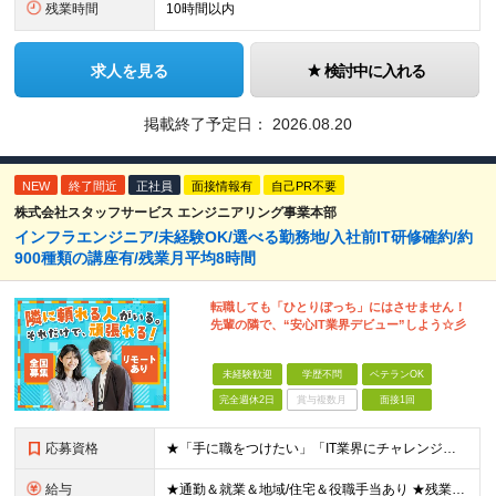
残業時間
10時間以内
求人を見る
検討中に入れる
掲載終了予定日：
2026.08.20
NEW
終了間近
正社員
面接情報有
自己PR不要
株式会社スタッフサービス エンジニアリング事業本部
インフラエンジニア/未経験OK/選べる勤務地/入社前IT研修確約/約
900種類の講座有/残業月平均8時間
転職しても「ひとりぼっち」にはさせません！
先輩の隣で、“安心IT業界デビュー”しよう☆彡
未経験歓迎
学歴不問
ベテランOK
完全週休2日
賞与複数月
面接1回
応募資格
★「手に職をつけたい」「IT業界にチャレンジしたい」方歓迎！ ■学歴不問 ■IT知識・理系文系不問！未経験・第二新卒OK ★ITサポート・IT事務やエンジニアの経験をお持ちの方は優遇します！ 地方在
給与
★通勤＆就業＆地域/住宅＆役職手当あり ★残業代は全額支給 ★選べる給与制度あり！ ■東京・神奈川・千葉・埼玉勤務の場合 月給24.5万円～55万円＋諸手当 （残業代は全額支給） (20,000円の