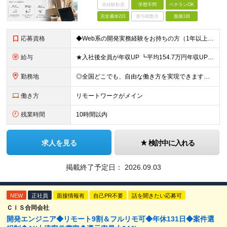
未経験歓迎
学歴不問
ベテランOK
完全週休2日
賞与複数月
面接1回
応募資格
◆Web系の開発実務経験をお持ちの方（1年以上） ◆学歴不問 ◆既卒・第二新卒OK ☆Tech Labの事業内容、ビジョンに共感できる⽅はぜひご応募ください！ ☆意欲重視の採用です！ 「経歴に自信が
給与
★入社後全員が年収UP ┗平均154.7万円年収UP！ ┗最大380万円UPの実績もあり 月給35万円～100万円＋決算賞与＋各種手当 【 給与イメージ 】 ◆経験1年以上…月給35万円～＋決算賞
勤務地
◎全国どこでも、自由な働き方を実現できます！ 全国のプロジェクト先やフルリモート環境での勤務も可能です。 ＼自由度の高い働き方、叶えます／ ・フルリモートで働きたい ・ハイブリットに働きたい ・家庭
働き方
リモートワークがメイン
残業時間
10時間以内
求人を見る
検討中に入れる
掲載終了予定日：
2026.09.03
NEW
正社員
面接情報有
自己PR不要
話を聞きたい応募可
ＣＩＳ合同会社
開発エンジニア◆リモート9割＆フルリモ可◆年休131日◆案件選