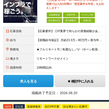
＼入社後 99％が『50～650万円』の年収UP！／
面接では入社5年間の「想定案件＆年収」をお伝
えします！
未経験歓迎
学歴不問
ベテランOK
完全週休2日
賞与複数月
面接1回
応募資格
【応募要件】 ◎IT業界で何らかの実務経験がある方 └2～3ヶ月の実務経験のある方は歓迎します！ 例）PCキッティングやモバイル通信基地局の業務経験者など インフラエンジニアとして経験のある方は、
給与
【前職給与保証】 月給23.3万～90万円＋賞与年2回＋インセンティブ ★年収1000万円以上の実績あり！ ※上記月給には月20～30時間分（2万9,300円～21万7,900円）の固定残業代を含み
勤務地
★フルリモート可／転勤なし／U・Iターン歓迎★ ◎勤務地は相談の上、ご自宅近くに調整します！ 【勤務地】 本社、または東京／埼玉／千葉／神奈川／愛知／仙台のクライアント先 ◎完全在宅（フルリモート）
働き方
リモートワークがメイン
残業時間
10時間以内
求人を見る
検討中に入れる
掲載終了予定日：
2026.08.20
NEW
正社員
面接情報有
自己PR不要
話を聞きたい応募可