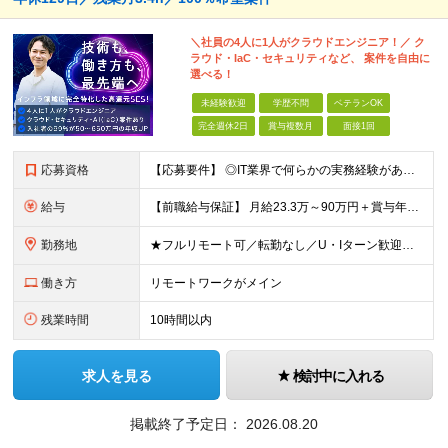
＼社員の4人に1人がクラウドエンジニア！／ ク
ラウド・IaC・セキュリティなど、 案件を自由に
選べる！
未経験歓迎
学歴不問
ベテランOK
完全週休2日
賞与複数月
面接1回
応募資格
【応募要件】 ◎IT業界で何らかの実務経験がある方 └2～3ヶ月の実務経験のある方は歓迎します！ 例）PCキッティングやモバイル通信基地局の業務経験者など インフラエンジニアとして経験のある方は、
給与
【前職給与保証】 月給23.3万～90万円＋賞与年2回＋インセンティブ ★年収1000万円以上の実績あり！ ※上記月給には月20～30時間分（2万9,300円～21万7,900円）の固定残業代を含み
勤務地
★フルリモート可／転勤なし／U・Iターン歓迎★ ◎勤務地は相談の上、ご自宅近くに調整します！ 【勤務地】 本社、または東京／埼玉／千葉／神奈川／愛知／仙台のクライアント先 ◎完全在宅（フルリモート）
働き方
リモートワークがメイン
残業時間
10時間以内
求人を見る
検討中に入れる
掲載終了予定日：
2026.08.20