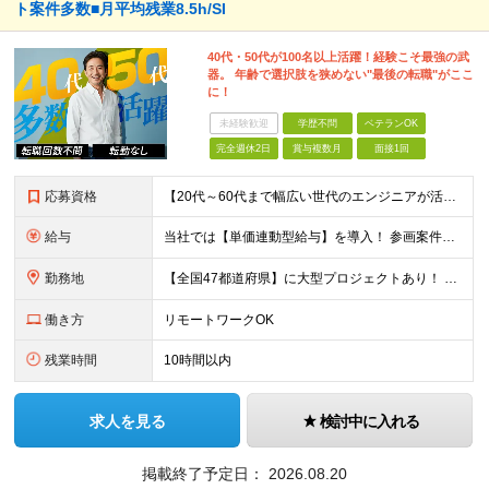
ト案件多数■月平均残業8.5h/SI
40代・50代が100名以上活躍！経験こそ最強の武
器。 年齢で選択肢を狭めない"最後の転職"がここ
に！
未経験歓迎
学歴不問
ベテランOK
完全週休2日
賞与複数月
面接1回
応募資格
【20代～60代まで幅広い世代のエンジニアが活躍してます】 ■学歴不問 ■転職回数不問 ■開発経験（年数不問）をお持ちの方
給与
当社では【単価連動型給与】を導入！ 参画案件の契約単価に連動して給与が決定。 還元率は単価の【70％～80％】と東証プライム上場グループとして高水準です！（社会保険料・教育コスト含む） ■関東：月給
勤務地
【全国47都道府県】に大型プロジェクトあり！ 主要勤務地： 北海道/宮城県/栃木県/埼玉県/千葉県/東京都/神奈川県/愛知県/大阪府/京都府/兵庫県/広島県/福岡県/熊本県 ※勤務エリアは、あなたの
働き方
リモートワークOK
残業時間
10時間以内
求人を見る
検討中に入れる
掲載終了予定日：
2026.08.20