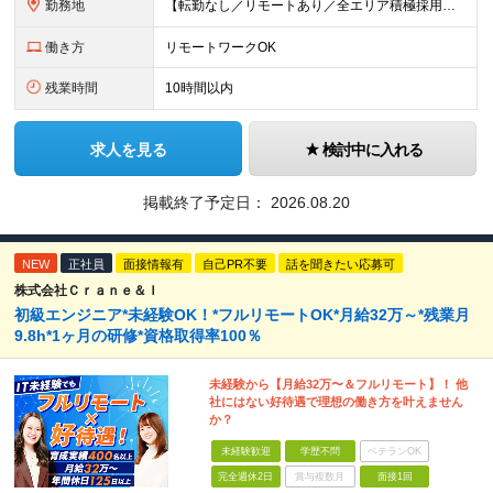
勤務地
【転勤なし／リモートあり／全エリア積極採用】 ・大手企業のプロジェクト中心 ・勤務エリアや配属先は希望を考慮 ・研修はリモートメインで実施 ・UIターン歓迎 ＜主なエリア＞ ■首都圏…東京・神奈川・
働き方
リモートワークOK
残業時間
10時間以内
求人を見る
検討中に入れる
掲載終了予定日：
2026.08.20
NEW
正社員
面接情報有
自己PR不要
話を聞きたい応募可
株式会社Ｃｒａｎｅ＆Ｉ
初級エンジニア*未経験OK！*フルリモートOK*月給32万～*残業月
9.8h*1ヶ月の研修*資格取得率100％
未経験から【月給32万〜＆フルリモート】！ 他
社にはない好待遇で理想の働き方を叶えません
か？
未経験歓迎
学歴不問
ベテランOK
完全週休2日
賞与複数月
面接1回