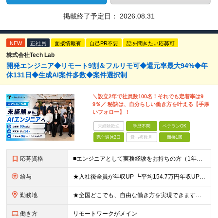
掲載終了予定日：
2026.08.31
NEW
正社員
面接情報有
自己PR不要
話を聞きたい応募可
株式会社Tech Lab
開発エンジニア◆リモート9割＆フルリモ可◆還元率最大94%◆年
休131日◆生成AI案件多数◆案件選択制
＼設立2年で社員数100名！それでも定着率は9
9％／ 秘訣は、自分らしい働き方を叶える【手厚
いフォロー】！
未経験歓迎
学歴不問
ベテランOK
完全週休2日
賞与複数月
面接1回
応募資格
■エンジニアとして実務経験をお持ちの方（1年以上） ■学歴不問 ■既卒・第二新卒OK ☆Tech Labの事業内容、ビジョンに共感できる⽅はぜひご応募ください！ ☆意欲重視の採用です！ 「経歴に自信
給与
★入社後全員が年収UP ┗平均154.7万円年収UP！ ┗最大380万円UPの実績も 月給35万円～100万円＋決算賞与＋各種手当 【 給与イメージ 】 ■経験1年以上…月給35万円～＋決算賞与
勤務地
★全国どこでも、自由な働き方を実現できます！ 全国のプロジェクト先やフルリモート環境での勤務も可能です。 ＼自由度の高い働き方、叶えます／ ・フルリモートで働きたい ・ハイブリットに働きたい ・家庭
働き方
リモートワークがメイン