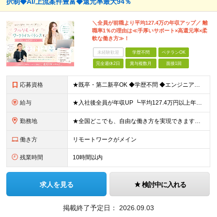
択制◆AI/上流案件豊富◆還元率最大94％
＼全員が前職より平均127.4万の年収アップ／ 離
職率1％の理由は≪手厚いサポート×高還元率×柔
軟な働き方≫！
未経験歓迎
学歴不問
ベテランOK
完全週休2日
賞与複数月
面接1回
応募資格
★既卒・第二新卒OK ◆学歴不問 ◆エンジニアとして実務経験をお持ちの方（1年以上） ★意欲重視の採用です！ 「経歴に自信がない」という方も、"今後挑戦したいこと""スキルアップしたいこと"について
給与
★入社後全員が年収UP ┗平均127.4万円以上年収UP！ ┗最大390万円UPの実績もあり 月給35万円～100万円＋決算賞与＋各種手当 【 給与イメージ 】 ■経験1年以上…月給35万円～＋決
勤務地
★全国どこでも、自由な働き方を実現できます！ 全国のプロジェクト先やフルリモート環境での勤務も可能です。 ＼自由度の高い働き方、叶えます／ □フルリモートで働きたい □ハイブリットに働きたい □家庭
働き方
リモートワークがメイン
残業時間
10時間以内
求人を見る
検討中に入れる
掲載終了予定日：
2026.09.03