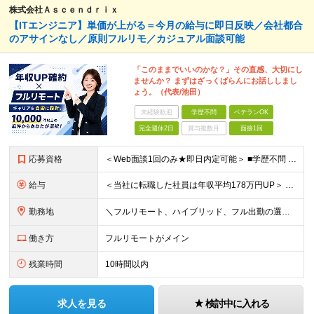
株式会社Ａｓｃｅｎｄｒｉｘ
【ITエンジニア】単価が上がる＝今月の給与に即日反映／会社都合
のアサインなし／原則フルリモ／カジュアル面談可能
「このままでいいのかな？」その直感、大切にし
ませんか？ まずはざっくばらんにお話ししまし
ょう。（代表/池田）
未経験歓迎
学歴不問
ベテランOK
完全週休2日
賞与複数月
面接1回
応募資格
＜Web面談1回のみ★即日内定可能＞ ■学歴不問 ■エンジニアとしての実務経験1年以上 （開発・インフラ・技術・工程など不問）
給与
＜当社に転職した社員は年収平均178万円UP＞ 月給45万円～120万円＋賞与＋各手当 ※経験・能力などを考慮の上、決定します ※案件の契約内容（月単金など）や昇給、賞与額はすべてシステム上で開示し
勤務地
＼フルリモート、ハイブリッド、フル出勤の選択可＆帰社日なし／ 【下記エリアを中心とするクライアント先または自宅にて勤務】 ■首都圏：東京・埼玉・千葉・神奈川 ■関西：大阪・兵庫・京都・滋賀・奈良・和
働き方
フルリモートがメイン
残業時間
10時間以内
求人を見る
検討中に入れる