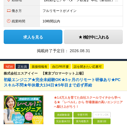
勤務地
【転勤なし／U・Iターン歓迎】 本社（新宿区）、大阪支店、名古屋支店または東京都・神奈川県・千葉県・埼玉県・愛知県・大阪府・福岡県をはじめ、全国のプロジェクト先 ※ご希望を最大限考慮して配属先を決定
働き方
フルリモートがメイン
残業時間
10時間以内
求人を見る
検討中に入れる
掲載終了予定日：
2026.08.31
NEW
正社員
面接情報有
自己PR不要
話を聞きたい応募可
株式会社エスアイイー 【東京プロマーケット上場】
初級エンジニア★完全未経験OK★3ヶ月のリモート研修あり★PC
スキル不問★年休最大134日★5年目まで必ず昇給
★1.6万人を育てた自社スクールでイチから学べ
る★ 「レベル1」から 市場価値の高いエンジニア
へ駆け上がろう！
未経験歓迎
学歴不問
ベテランOK
完全週休2日
賞与複数月
面接1回