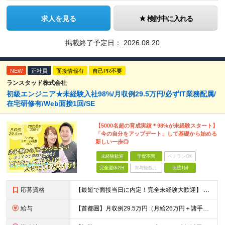
求人を見る
検討中に入れる
掲載終了予定日：
2026.08.20
NEW
正社員
面接情報有
自己PR不要
ランスタッド株式会社
初級エンジニア★未経験入社98%/月収例29.5万円/必ずIT業務配属/
在宅研修有/Web面接1回/SE
【5000名超の育成実績＊98%が未経験スタート】
「今の自分をアップデート」して基礎から始める
新しい一歩◎
未経験歓迎
学歴不問
ベテランOK
完全週休2日
賞与複数月
面接1回
応募資格
【最短で面接当日に内定！完全未経験大歓迎】 ・業種／職種未経験歓迎 ・社会人デビュー、第二新卒、既卒者大歓迎 ・学歴不問（文系、理系不問） ・20代～30代、男女問わず活躍中 ・服装、髪色自由 ・明確
給与
【首都圏】月収例29.5万円（月給26万円＋諸手当） 【東海・関西】月収例28.5万円（月給25万円＋諸手当） 【九州】月収例26万円（月給23万円＋諸手当） ※経験・スキル・前職給与を踏まえ、総合