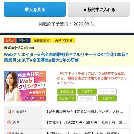
求人を見る
検討中に入れる
掲載終了予定日：
2026.08.31
NEW
正社員
面接情報有
自己PR不要
株式会社SC direct
Webクリエイター#完全未経験歓迎#フルリモートOK#年休130日#
残業月5h以下#全国募集#最大1年の研修
「PCでネットを使うのはいつも検索する程度」
から、 場所を選ばず活躍できる憧れのWebクリ
エイターへ！
未経験歓迎
学歴不問
ベテランOK
完全週休2日
賞与複数月
面接1回
応募資格
【完全未経験からIT業界に挑戦したい方、大歓迎！】 ●応募年齢制限：34歳まで（若年層の長期キャリア形成を図るため） ★学歴不問・転職回数不問 ★第二新卒・社会人デビューOK 【こんな方を求めていま
給与
【首都圏】 月給23万円～50万円＋各種手当＋決算賞与 【大阪】 月給22万円～50万円＋各種手当＋決算賞与 【愛知】 月給21.5万円～50万円＋各種手当＋決算賞与 【福岡・宮城】 月給20万