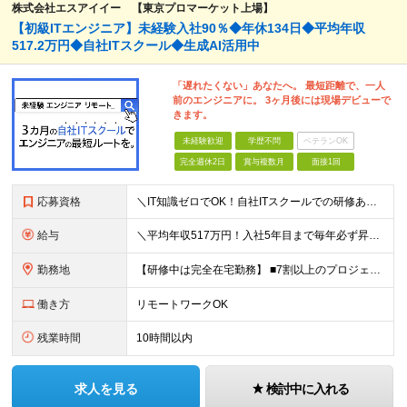
株式会社エスアイイー 【東京プロマーケット上場】
【初級ITエンジニア】未経験入社90％◆年休134日◆平均年収
517.2万円◆自社ITスクール◆生成AI活用中
「遅れたくない」あなたへ。 最短距離で、一人
前のエンジニアに。 3ヶ月後には現場デビューで
きます。
未経験歓迎
学歴不問
ベテランOK
完全週休2日
賞与複数月
面接1回
応募資格
＼IT知識ゼロでOK！自社ITスクールでの研修あり／ ■完全未経験OK(文系出身70％) ■第二新卒歓迎 ■学歴不問 └社会人未経験の方も歓迎します！ 5名以上の採用を予定しているので、同期と入社も
給与
＼平均年収517万円！入社5年目まで毎年必ず昇給／ ■賞与年3回 ■年収800万円以上も可 ■入社3年以上の平均年収469.2万円 月給23万2000円以上＋賞与年3回＋各種手当 ☆入社5年目まで最
勤務地
【研修中は完全在宅勤務】 ■7割以上のプロジェクトでリモートワークを導入 ■フルリモートもあり ■一都三県のプロジェクト先 ■転居を伴う転勤なし ＜プロジェクト先＞ 東京・神奈川・千葉・埼玉でのプロ
働き方
リモートワークOK
残業時間
10時間以内
求人を見る
検討中に入れる