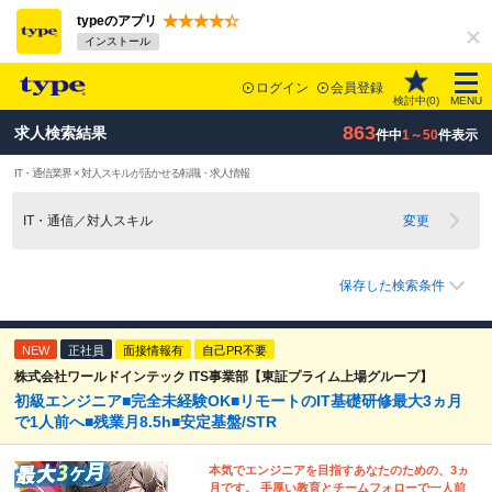
typeのアプリ
インストール
ログイン
会員登録
検討中(
0
)
MENU
863
求人検索結果
件中
1～50
件表示
IT・通信業界 × 対人スキルが活かせる転職・求人情報
IT・通信／対人スキル
変更
保存した検索条件
NEW
正社員
面接情報有
自己PR不要
株式会社ワールドインテック ITS事業部【東証プライム上場グループ】
初級エンジニア■完全未経験OK■リモートのIT基礎研修最大3ヵ月
で1人前へ■残業月8.5h■安定基盤/STR
本気でエンジニアを目指すあなたのための、3ヵ
月です。 手厚い教育とチームフォローで一人前