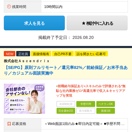
残業時間
10時間以内
求人を見る
検討中に入れる
掲載終了予定日：
2026.08.20
NEW
正社員
面接情報有
自己PR不要
話を聞きたい応募可
株式会社Ａｓｃｅｎｄｒｉｘ
【SE/PG】原則フルリモート／還元率82%／前給保証／お米手当あ
り／カジュアル面談実施中
<前職給与保証あり>スキルのみで評価される*無
駄な社内業務ゼロ*高還元率で収入＆キャリアア
ップを実現
未経験歓迎
学歴不問
ベテランOK
完全週休2日
賞与複数月
面接1回
応募資格
＜Web面談1回のみ★即日内定可能＞ ■学歴不問 ■エンジニアとしての実務経験1年以上 （開発・インフラ・技術・工程など不問）