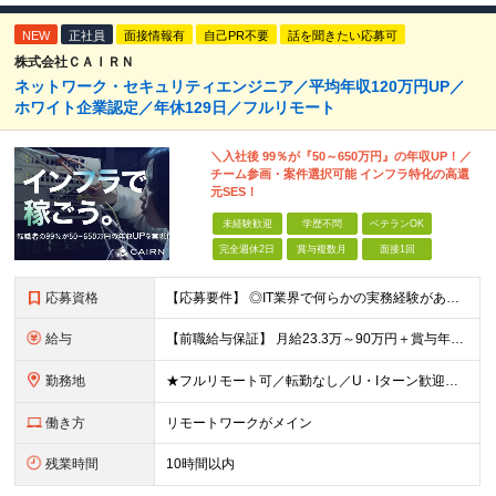
NEW
正社員
面接情報有
自己PR不要
話を聞きたい応募可
株式会社ＣＡＩＲＮ
ネットワーク・セキュリティエンジニア／平均年収120万円UP／
ホワイト企業認定／年休129日／フルリモート
＼入社後 99％が『50～650万円』の年収UP！／
チーム参画・案件選択可能 インフラ特化の高還
元SES！
未経験歓迎
学歴不問
ベテランOK
完全週休2日
賞与複数月
面接1回
応募資格
【応募要件】 ◎IT業界で何らかの実務経験がある方 └2～3ヶ月の実務経験のある方は歓迎します！ 例）PCキッティングやモバイル通信基地局の業務経験者など インフラエンジニアとしてご経験のある方は、
給与
【前職給与保証】 月給23.3万～90万円＋賞与年2回＋インセンティブ ★年収1000万円以上の実績あり！ ※上記月給には月20～30時間分（2万9,300円～21万7,900円）の固定残業代を含み
勤務地
★フルリモート可／転勤なし／U・Iターン歓迎★ ◎勤務地は相談の上、ご自宅近くに調整します！ 【勤務地】 本社、または東京／埼玉／千葉／神奈川／愛知／仙台のクライアント先 ◎完全在宅（フルリモート）
働き方
リモートワークがメイン
残業時間
10時間以内