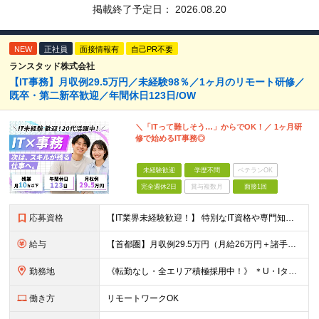
掲載終了予定日：
2026.08.20
NEW
正社員
面接情報有
自己PR不要
ランスタッド株式会社
【IT事務】月収例29.5万円／未経験98％／1ヶ月のリモート研修／
既卒・第二新卒歓迎／年間休日123日/OW
＼「ITって難しそう…」からでOK！／ 1ヶ月研
修で始めるIT事務◎
未経験歓迎
学歴不問
ベテランOK
完全週休2日
賞与複数月
面接1回
応募資格
【IT業界未経験歓迎！】 特別なIT資格や専門知識は必要ありません。 ・学歴不問（文系・理系不問） ・第二新卒、既卒の方も歓迎 ・20代を中心に幅広い年代が活躍中 ・基本的なPC操作ができる方 ・タ
給与
【首都圏】月収例29.5万円（月給26万円＋諸手当） 【東海・関西】月収例28.5万円（月給25万円＋諸手当） 【九州】月収例26万円（月給23万円＋諸手当） ※経験・スキル・前職給与を踏まえ、総合
勤務地
《転勤なし・全エリア積極採用中！》 ＊U・Iターンも歓迎 ＊研修はオンライン実施 ★勤務エリアは下記よりお選びいただけます★ 【首都圏】東京・神奈川・千葉・埼玉 【東海】愛知 【関西】大阪、京都、兵庫
働き方
リモートワークOK