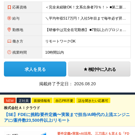
応募資格
＜完全未経験OK！文系出身者70％！＞ ■第二新卒歓迎 ■学歴・経歴不問・社会人未経験もOK ■20代を中心に活躍中◎ ★☆先輩たちの前職☆★ 元アパレルスタッフや塾講師、介護士、事務、営業など社員
給与
＼平均年収517万円！入社5年目まで毎年必ず昇給／ ■賞与年3回 ■年収800万円以上も可 ■入社3年以上の平均年収469.2万円 月給23万2000円以上＋賞与年3回＋各種手当 ☆入社5年目まで最
勤務地
【研修中は完全在宅勤務】 ■7割以上のプロジェクトでリモートワークを導入 ■一都三県のプロジェクト先 ■転居を伴う転勤なし ＜プロジェクト先＞ 東京・神奈川・千葉・埼玉でのプロジェクト先にて勤務いた
働き方
リモートワークOK
残業時間
10時間以内
求人を見る
検討中に入れる
掲載終了予定日：
2026.08.20
NEW
正社員
面接情報有
自己PR不要
話を聞きたい応募可
株式会社ＡＩクラウド
【SE】FDEに挑戦/要件定義〜実装まで担当/AI時代の上流エンジニ
アに/案件数23,500件以上/リモート
要件定義×実装×AI活用。 三刀流とも言える「FD