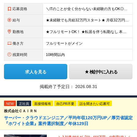
応募資格
＼ITのことが全く分からない未経験の方もOK◎／≪ポテンシャル採用実施中≫ ★未経験OK！フリータからの正社員デビューもOK！ ★学歴不問 ≪こんな方にピッタリです！≫ ◎未経験から本気でエンジニア
給与
★未経験でも月給32万円スタート★ 月収32万円～35万円＋各種手当（資格手当だけで毎月15万の上乗せ実績あり！） ★資格手当豊富！1資格につき最大3万円支給 ★功績手当の導入で、毎月のお給与に上乗
勤務地
★フルリモートOK！ ★転居を伴う転勤なし 本社またはプロジェクト先にて勤務いただきます！ ※プロジェクト先は一都三県及び23区内がメイン 【本社】 東京都新宿区神楽坂1-2 研究社英語センタービ
働き方
フルリモートがメイン
残業時間
10時間以内
求人を見る
検討中に入れる
掲載終了予定日：
2026.08.31
NEW
正社員
面接情報有
自己PR不要
話を聞きたい応募可
株式会社ＣＡＩＲＮ
サーバー・クラウドエンジニア／平均年収120万円UP／厚労省認定
『ホワイト企業』案件選択制度／年休129日