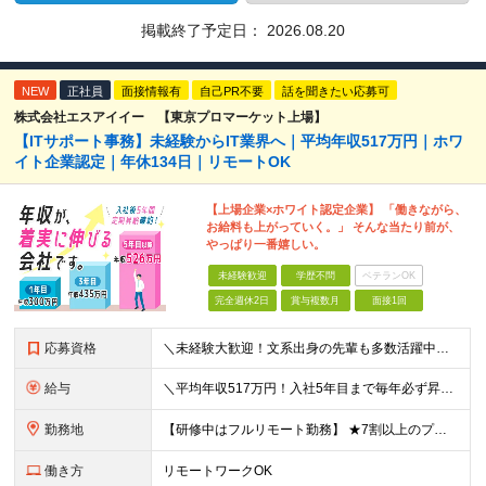
掲載終了予定日：
2026.08.20
NEW
正社員
面接情報有
自己PR不要
話を聞きたい応募可
株式会社エスアイイー 【東京プロマーケット上場】
【ITサポート事務】未経験からIT業界へ｜平均年収517万円｜ホワ
イト企業認定｜年休134日｜リモートOK
【上場企業×ホワイト認定企業】 「働きながら、
お給料も上がっていく。」 そんな当たり前が、
やっぱり一番嬉しい。
未経験歓迎
学歴不問
ベテランOK
完全週休2日
賞与複数月
面接1回
応募資格
＼未経験大歓迎！文系出身の先輩も多数活躍中／ ◆PCスキルに自信のない方も歓迎 ◆完全未経験OK ◆社会人デビューもOK ◆学歴不問 「働きながら少しずつ専門スキルを身につけたい」という意欲重視の採
給与
＼平均年収517万円！入社5年目まで毎年必ず昇給／ ■賞与年3回 ■年収800万円以上も可 ■入社3年以上の平均年収469.2万円 月給23万2000円以上＋賞与年3回＋各種手当 ☆入社5年目まで最
勤務地
【研修中はフルリモート勤務】 ★7割以上のプロジェクトでリモートワークを導入 ★一都三県のプロジェクト先 ★転居を伴う転勤なし ＜プロジェクト先＞ 東京・神奈川・千葉・埼玉でのプロジェクト先にて勤務
働き方
リモートワークOK