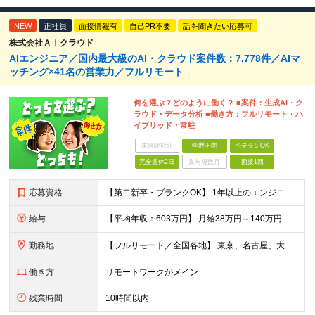
NEW
正社員
面接情報有
自己PR不要
話を聞きたい応募可
株式会社ＡＩクラウド
AIエンジニア／国内最大級のAI・クラウド案件数：7,778件／AIマ
ッチング×41名の営業力／フルリモート
何を選ぶ？どのように働く？ ■案件：生成AI・ク
ラウド・データ分析 ■働き方：フルリモート・ハ
イブリッド・常駐
未経験歓迎
学歴不問
ベテランOK
完全週休2日
賞与複数月
面接1回
応募資格
【第二新卒・ブランクOK】 1年以上のエンジニア経験がある方(開発・インフラ・工程・言語一切不問） 文理・学歴不問 【三上さんの事例】 転職前 AWS案件を希望していましたが、資格や評価軸が不明確で
給与
【平均年収：603万円】 月給38万円～140万円＋諸手当（経験者） 【平均年収603万円】 ※案件の契約内容や昇給額などはすべて開示します。 ※経験や能力を考慮し決定します。 ※月給には固定残業
勤務地
【フルリモート／全国各地】 東京、名古屋、大阪、福岡を中心とした全国のプロジェクトにアサイン。 ※プロジェクトは完全選択制です。 ※フルリモート、ハイブリッド型、常駐案件から自由に選択可能です。 ※転
働き方
リモートワークがメイン
残業時間
10時間以内