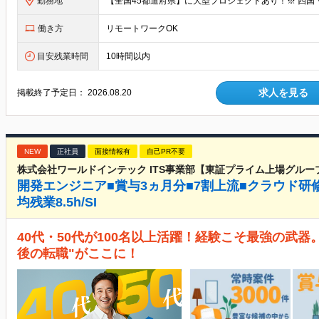
勤務地
働き方
リモートワークOK
目安残業時間
10時間以内
求人を見る
掲載終了予定日：
2026.08.20
NEW
正社員
面接情報有
自己PR不要
株式会社ワールドインテック ITS事業部【東証プライム上場グルー
開発エンジニア■賞与3ヵ月分■7割上流■クラウド研
均残業8.5h/SI
40代・50代が100名以上活躍！経験こそ最強の武器
後の転職"がここに！