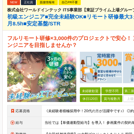
NEW
正社員
面接情報有
自己PR不要
株式会社ワールドインテック ITS事業部【東証プライム上場グルー
初級エンジニア■完全未経験OK■リモート研修最大3
月8.5h■安定基盤/STR
フルリモート研修×3,000件のプロジェクトで安心
ンジニアを目指しませんか？
未経験歓迎
学歴不問
第二新
休日120日
賞与複数月
上場
応募資格
給与