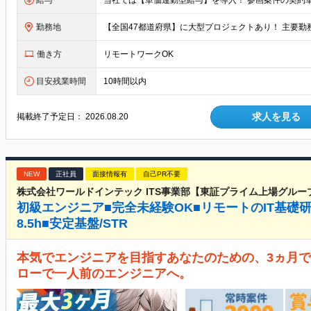
給与
勤務地
働き方
リモートワークOK
目安残業時間
10時間以内
求人を見る
掲載終了予定日：
2026.08.20
NEW
正社員
面接情報有
自己PR不要
株式会社ワールドインテック ITS事業部【東証プライム上場グルー
初級エンジニア■完全未経験OK■リモートのIT基礎
8.5h■安定基盤/STR
本気でエンジニアを目指すあなたのための、3ヵ月で
ローで一人前のエンジニアへ。