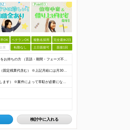
卒OK
ベテランOK
複数名採用
完全週休2日
企業
転勤なし
土日面接可
面接1回
◆学歴不問 / 第二新卒歓迎 ◆何かしらのエンジニア経験をお持ちの方 （言語・期間・フェーズ不問） 経験浅めの方も遠慮なくご応募ください！ ■入社前Q＆A ────── ◎実力に見合った報酬が手に
【エンジニア経験6年以上の方】 月給46万円～100万円（固定残業代含む） ※上記月給には月30時間分の固定残業代（月8万7,400円～月19万円）を含む。超過分は全額支給。 【エンジニア経験4年以
★フルリモート勤務も可（全国応募OK/住宅手当を支給します） ※案件によって常駐が必要になる場合があります。 ※希望がない限り、転勤はありません ※U・Iターン歓迎 ★ルトラの社員は全国各地で活躍中
検討中に入れる