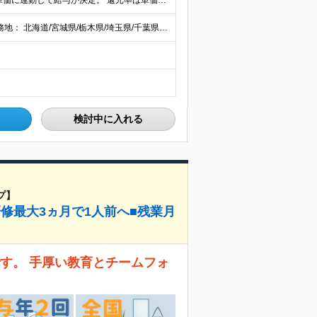
当社では【単価連動型給与】を導入！ 参画案件の契約単価に連動して給与が決定。 還元率は単価の【70％～80％】と東証プライム上場グループとして高水準です！（社会保険料・教育コスト含む） ■関東：月給
【全国47都道府県】に大型プロジェクトあり！ 主要勤務地： 北海道/宮城県/栃木県/埼玉県/千葉県/東京都/神奈川県/愛知県/大阪府/京都府/兵庫県/広島県/福岡県/熊本県 ※勤務エリアは、あなたの
検討中に入れる
プ】
研修最大3ヵ月で1人前へ■残業月
す。 手厚い教育とチームフォ