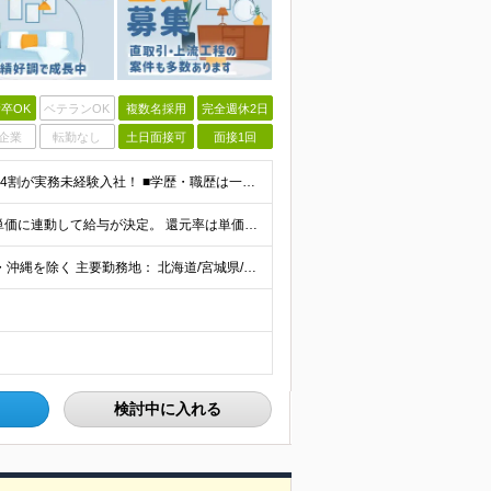
卒OK
ベテランOK
複数名採用
完全週休2日
企業
転勤なし
土日面接可
面接1回
《未経験者積極採用中！20代の方が活躍中です♪》 ◎約4割が実務未経験入社！ ■学歴・職歴は一切問いません！ ■第二新卒の方もお気軽にご相談ください♪ ■入社してから数年は、転勤の可能性があります
当社では【単価連動型給与】を導入！ 参画案件の契約単価に連動して給与が決定。 還元率は単価の【70％～80％】と東証プライム上場グループとして高水準です！（社会保険料・教育コスト含む） ■関東：月給
【全国45都道府県】に大型プロジェクトあり！※ 四国・沖縄を除く 主要勤務地： 北海道/宮城県/栃木県/埼玉県/千葉県/東京都/神奈川県/愛知県/大阪府/京都府/兵庫県/広島県/福岡県/熊本県 ※勤
検討中に入れる