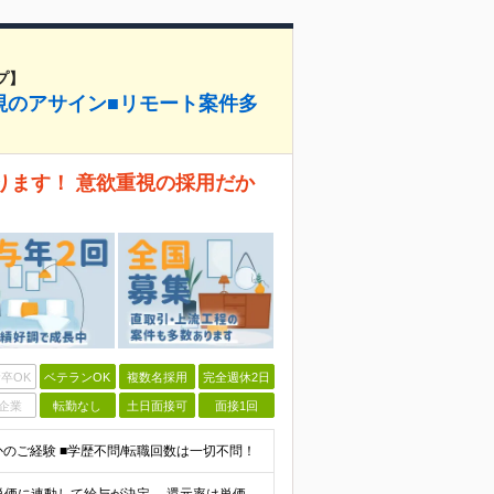
プ】
視のアサイン■リモート案件多
ります！ 意欲重視の採用だか
卒OK
ベテランOK
複数名採用
完全週休2日
企業
転勤なし
土日面接可
面接1回
かのご経験 ■学歴不問/転職回数は一切不問！