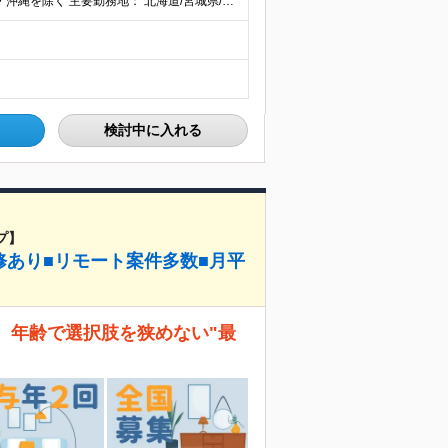
【全国45都道府県】に大型プロジェクトあり！※ 四国・沖縄を除く 主要勤務地： 北海道/宮城県/栃木県/埼玉県/千葉県/東京都/神奈川県/愛知県/大阪府/京都府/兵庫県/広島県/福岡県/熊本県 ※勤
検討中に入れる
プ】
修あり■リモート案件多数■月平
。 年齢で選択肢を狭めない"最