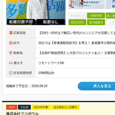
未経験歓迎
学歴不問
第二新
休日120日
賞与複数月
上場
応募資格
給与
勤務地
働き方
リモートワークOK
目安残業時間
10時間以内
求人を見る
掲載終了予定日：
2026.08.20
NEW
正社員
自己PR不要
話を聞きたい応募可
株式会社フジボウル