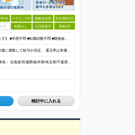
卒OK
ベテランOK
複数名採用
完全週休2日
企業
転勤なし
土日面接可
面接1回
【20代～60代まで幅広い世代のエンジニアが活躍してます】 ■学歴不問 ■転職回数不問 ■開発経験（年数不問）をお持ちの方
当社では【単価連動型給与】を導入！ 参画案件の契約単価に連動して給与が決定。 還元率は単価の【70％～80％】と東証プライム上場グループとして高水準です！（社会保険料・教育コスト含む） ■関東：月給
【全国47都道府県】に大型プロジェクトあり！ 主要勤務地： 北海道/宮城県/栃木県/埼玉県/千葉県/東京都/神奈川県/愛知県/大阪府/京都府/兵庫県/広島県/福岡県/熊本県 ※勤務エリアは、あなたの
検討中に入れる