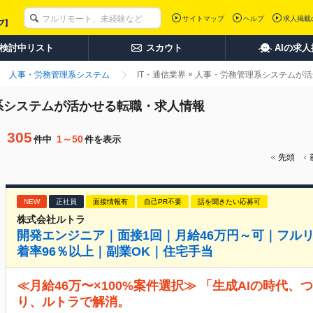
サイトマップ
ヘルプ
求人掲載
検討中リスト
スカウト
AIの求
人事・労務管理系システム
IT・通信業界 × 人事・労務管理系システム
理系システムが活かせる転職・求人情報
305
1～50
件中
件を表示
先頭
NEW
正社員
面接情報有
自己PR不要
話を聞きたい応募可
株式会社ルトラ
開発エンジニア｜面接1回｜月給46万円～可｜フル
着率96％以上｜副業OK｜住宅手当
≪月給46万〜×100%案件選択≫ 「生成AIの時代
り、ルトラで解消。