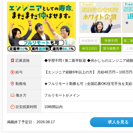
未経験歓迎
学歴不問
第二新
休日120日
賞与複数月
上場
応募資格
給与
勤務地
働き方
フルリモートがメイン
目安残業時間
10時間以内
求人を見る
掲載終了予定日：
2026.08.17