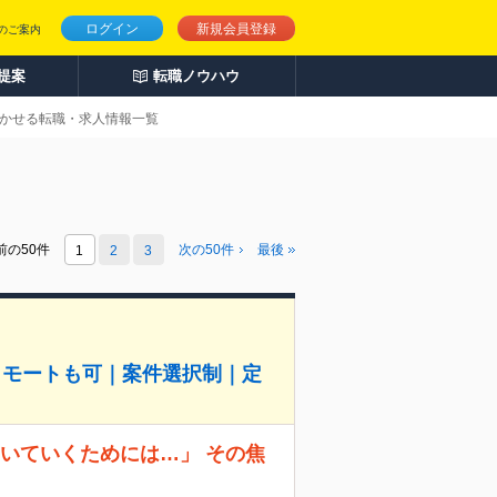
ログイン
新規会員登録
のご案内
人提案
転職ノウハウ
が活かせる転職・求人情報一覧
前の50件
次の
50
件
最後
1
2
3
リモートも可｜案件選択制｜定
、ついていくためには…」 その焦