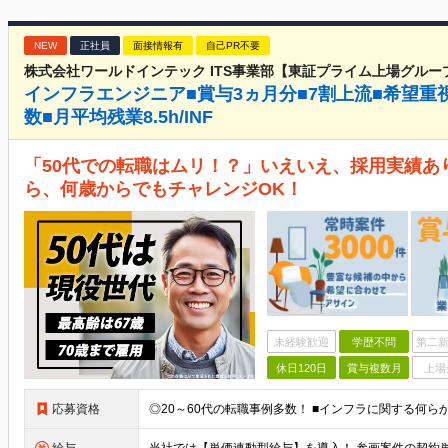
NEW
正社員
面接情報有
自己PR不要
株式会社ワールドインテック ITS事業部【東証プライム上場グルー
インフラエンジニア■賞与3ヵ月分■7割上流■希望重
数■月平均残業8.5h/INF
「50代での転職はムリ！？」いえいえ、採用実績あ
ら、何歳からでもチャレンジOK！
未経験歓迎
学歴不問
第二新
休日120日
賞与複数月
上場
応募資格
◎20～60代の転職事例多数！ ■インフラに関する何ら