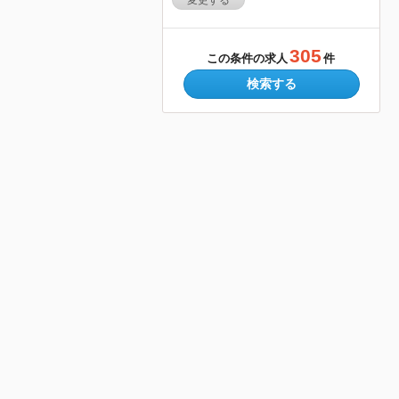
変更する
305
この条件の求人
件
検索する