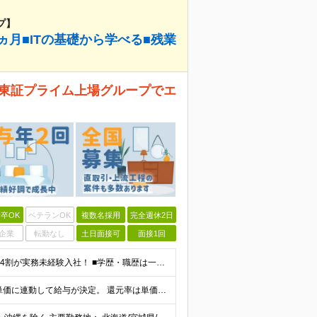
プ】
ヵ月■ITの基礎から学べる■残業
！ 東証プライム上場グループでエ
卒OK
ベテランOK
複数名採用
完全週休2日
企業
転勤なし
土日面接可
面接1回
《未経験者積極採用中！20代の方が活躍中です♪》 ◎約4割が実務未経験入社！ ■学歴・職歴は一切問いません！ ■第二新卒の方もお気軽にご相談ください♪ ■入社してから数年は、転勤の可能性があります
当社では【単価連動型給与】を導入！ 参画案件の契約単価に連動して給与が決定。 還元率は単価の【70％～80％】と東証プライム上場グループとして高水準です！（社会保険料・教育コスト含む） ■関東：月給