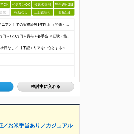
卒OK
ベテランOK
複数名採用
完全週休2日
企業
転勤なし
土日面接可
面接1回
＜Web面談1回のみ★即日内定可能＞ ■学歴不問 ■エンジニアとしての実務経験1年以上 （開発・インフラ・技術・工程など不問）
＜当社に転職した社員は年収平均178万円UP＞ 月給45万円～120万円＋賞与＋各手当 ※経験・能力などを考慮の上、決定します ※案件の契約内容（月単金など）や昇給、賞与額はすべてシステム上で開示し
＼フルリモート、ハイブリッド、フル出勤の選択可＆帰社日なし／ 【下記エリアを中心とするクライアント先または自宅にて勤務】 ■首都圏：東京・埼玉・千葉・神奈川 ■関西：大阪・兵庫・京都・滋賀・奈良・和
検討中に入れる
保証／お米手当あり／カジュアル