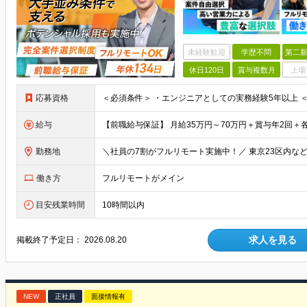
未経験歓迎
学歴不問
第二新
休日120日
賞与複数月
上場
応募資格
給与
勤務地
働き方
フルリモートがメイン
目安残業時間
10時間以内
求人を見る
掲載終了予定日：
2026.08.20
NEW
正社員
面接情報有