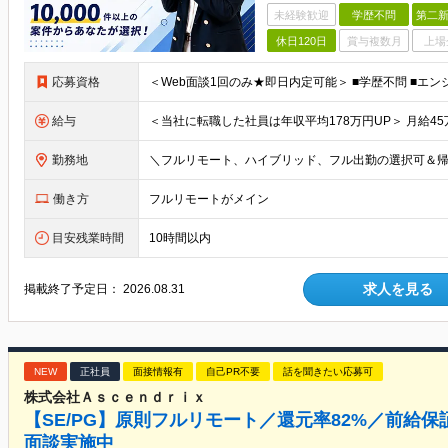
未経験歓迎
学歴不問
第二新
休日120日
賞与複数月
上場
応募資格
給与
勤務地
働き方
フルリモートがメイン
目安残業時間
10時間以内
求人を見る
掲載終了予定日：
2026.08.31
NEW
正社員
面接情報有
自己PR不要
話を聞きたい応募可
株式会社Ａｓｃｅｎｄｒｉｘ
【SE/PG】原則フルリモート／還元率82%／前給
面談実施中