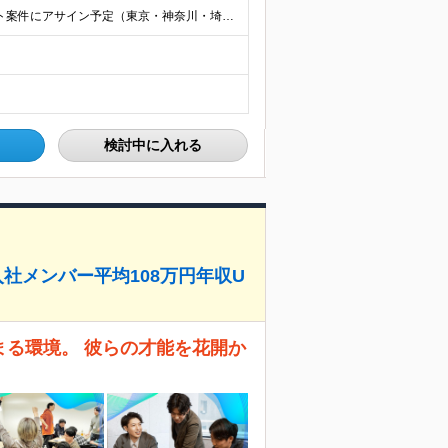
◇リモート率90％ ※常駐の場合は、全国のクライアント案件にアサイン予定（東京・神奈川・埼玉・千葉・愛知・大阪・福岡メイン） 【拠点】 ◆本社／東京都渋谷区道玄坂1丁目10番8号 渋谷道玄坂東急ビル
検討中に入れる
社メンバー平均108万円年収U
まる環境。 彼らの才能を花開か