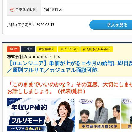
目安残業時間
20時間以内
求人を見る
掲載終了予定日：
2026.08.17
NEW
正社員
面接情報有
自己PR不要
話を聞きたい応募可
株式会社Ａｓｃｅｎｄｒｉｘ
【ITエンジニア】単価が上がる＝今月の給与に即日
／原則フルリモ／カジュアル面談可能
「このままでいいのかな？」その直感、大切にしま
お話ししましょう。（代表/池田）