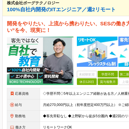
株式会社ボーグテクノロジー
100%自社内開発のITエンジニア／週2リモート
開発をやりたい、上流から携わりたい、SESの働き
い”を今、現実に！
未経験歓迎
学歴不問
第二新
休日120日
賞与複数月
上場
応募資格
給与
勤務地
働き方
リモートワークOK