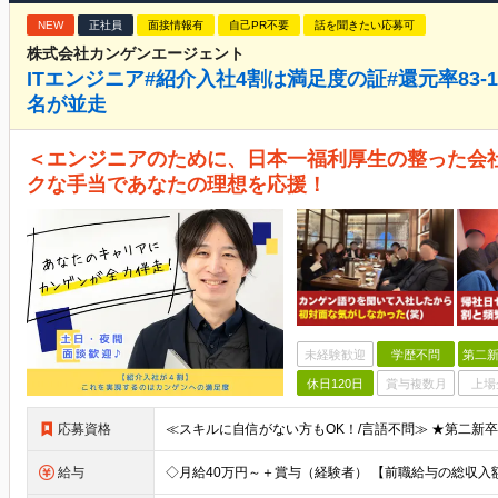
NEW
正社員
面接情報有
自己PR不要
話を聞きたい応募可
株式会社カンゲンエージェント
ITエンジニア#紹介入社4割は満足度の証#還元率83-1
名が並走
＜エンジニアのために、日本一福利厚生の整った会
クな手当であなたの理想を応援！
未経験歓迎
学歴不問
第二新
休日120日
賞与複数月
上場
応募資格
給与