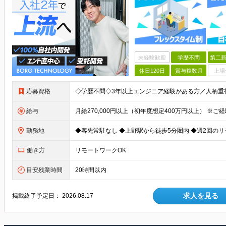
未経験歓迎
学歴不問
第二新
休日120日
賞与複数月
上場
応募資格
給与
勤務地
働き方
リモートワークOK
目安残業時間
20時間以内
求人を見る
掲載終了予定日：
2026.08.17