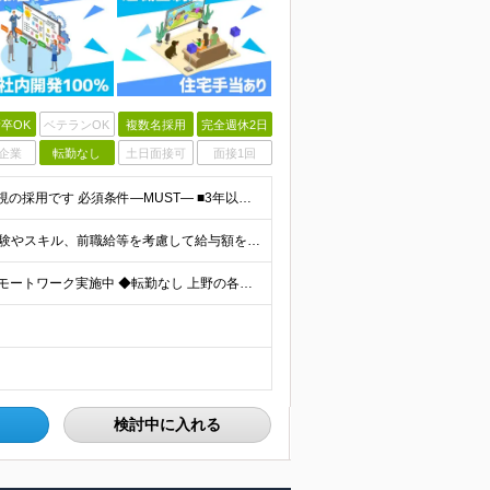
卒OK
ベテランOK
複数名採用
完全週休2日
企業
転勤なし
土日面接可
面接1回
◇学歴不問◇3年以上エンジニア経験がある方／人柄重視の採用です 必須条件―MUST― ■3年以上エンジニア経験がある方 ■C#、Java、Node.js、VB.NETを使った実務経験がある方 《
月給270,000円以上（初年度想定400万円以上） ※ご経験やスキル、前職給等を考慮して給与額を決定します。 ※試用期間は3ヶ月間となります。期間中の待遇に変更はありません。 ★社員の昇給率はほ
◆客先常駐なし ◆上野駅から徒歩5分圏内 ◆週2回のリモートワーク実施中 ◆転勤なし 上野の各オフィスでの勤務となります。 ￣￣￣￣￣￣￣￣￣￣￣￣￣￣￣￣￣ ＜本社＞ 東京都台東区上野7-2-8
検討中に入れる