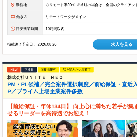
勤務地
働き方
リモートワークがメイン
目安残業時間
10時間以内
求人を見る
掲載終了予定日：
2026.08.20
NEW
正社員
面接情報有
話を聞きたい応募可
株式会社ＵＮＩＴＥ ＮＥＯ
PM・PL候補／完全案件選択制度／前給保証・直近入
P／プライム上場企業案件多数
【前給保証・年休134日】 向上心に満ちた若手が集
せるリーダーを高待遇でお迎え！