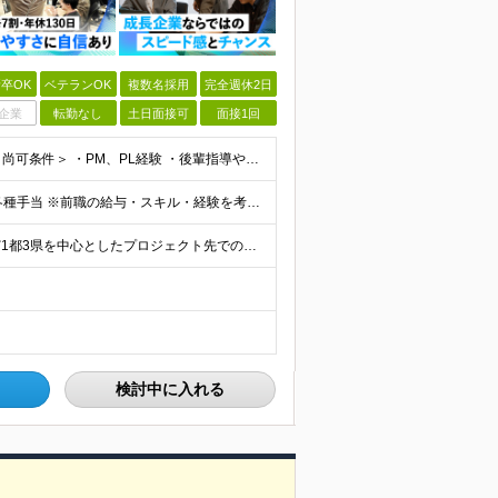
卒OK
ベテランOK
複数名採用
完全週休2日
企業
転勤なし
土日面接可
面接1回
＜必須条件＞ ・エンジニアとしての実務経験5年以上 ＜尚可条件＞ ・PM、PL経験 ・後輩指導やチームリーダーなど、何らかのリード経験 ※リーダー未経験の方のご応募も大歓迎です！ポテンシャル採用を
【前職給与保証】 月給35万円～70万円＋賞与年2回＋各種手当 ※前職の給与・スキル・経験を考慮の上、決定いたします。 ※月給には固定残業代（月30時間分／5万円～10万円）を含みます。超過分は別途
＼社員の7割がフルリモート実施中！／ 東京23区内など1都3県を中心としたプロジェクト先での勤務となります。 ※勤務地は希望を考慮します ≪本社≫ 東京都渋谷区恵比寿南1丁目3番7号 隅越ビル5階
検討中に入れる