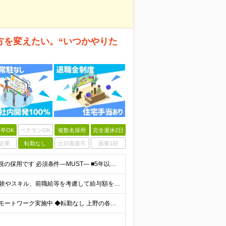
方を変えたい。“いつかやりた
卒OK
ベテランOK
複数名採用
完全週休2日
企業
転勤なし
土日面接可
面接1回
◇学歴不問◇5年以上エンジニア経験がある方／人柄重視の採用です 必須条件―MUST― ■5年以上エンジニア経験がある方 ■C#、Java、Node.js、VB.NETを使った実務経験がある方 《
月給270,000円以上（初年度想定400万円以上） ※ご経験やスキル、前職給等を考慮して給与額を決定します。 ※試用期間は3ヶ月間となります。期間中の待遇に変更はありません。 ★社員の昇給率はほ
◆客先常駐なし ◆上野駅から徒歩5分圏内 ◆週2回のリモートワーク実施中 ◆転勤なし 上野の各オフィスでの勤務となります。 ￣￣￣￣￣￣￣￣￣￣￣￣￣￣￣￣￣ ＜本社＞ 東京都台東区上野7-2-8