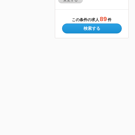
変更する
89
この条件の求人
件
検索する