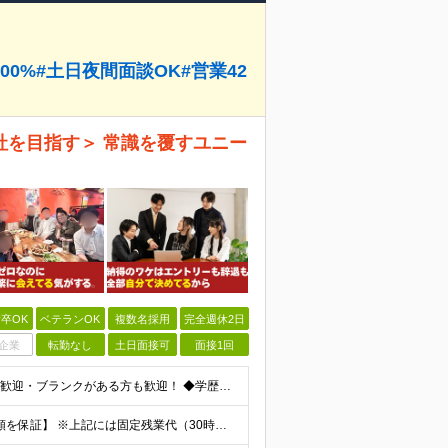
00%#土日夜間面談OK#営業42
社を目指す＞ 常識を覆すユニー
卒OK
ベテランOK
複数名採用
完全週休2日
企業
転勤なし
土日面接可
面接1回
≪スキルに自信がない方もOK！/言語不問≫ ★第二新卒歓迎・ブランクがある方も歓迎！ ◆学歴不問 ◆微経験OK（何らかのエンジニア実務経験を1年以上お持ちの方） ＼エンジニアの皆様の不満を解決しま
◇月給40万円～＋賞与（経験者） 【前職給与の総収入額を保証】 ※上記には固定残業代（30時間分／6万7000円～）が含まれています。超過分は時間外手当を別途支給。 ※試用期間3ヶ月（期間中は契約社員