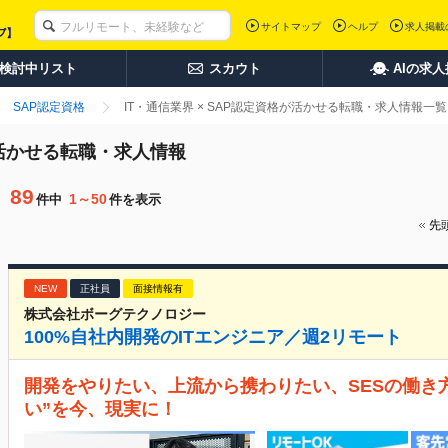
サイトマップ
ヘルプ
求人掲載
検討中リスト
スカウト
AIの求
SAP認定資格
IT・通信業界 × SAP認定資格が活かせる転職・求人情報一覧
が活かせる転職・求人情報
89
1～50
件中
件を表示
先
NEW
正社員
面接情報有
株式会社ボーグテクノロジー
100%自社内開発のITエンジニア／週2リモート
開発をやりたい、上流から携わりたい、SESの働き
い”を今、現実に！