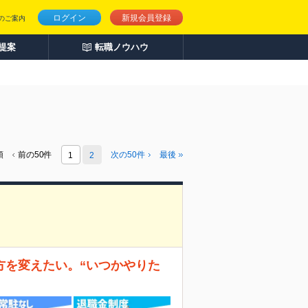
ログイン
新規会員登録
のご案内
人提案
転職ノウハウ
頭
前の50件
次の
50
件
最後
1
2
方を変えたい。“いつかやりた