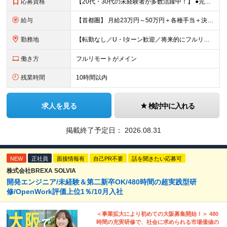
応募資格
【20代・30代の未経験者が多数活躍中！】 ●完全未経験、第二新卒、既卒、フリーターの方大歓迎！ ●学歴・職歴・転職回数・ブランク一切不問 ※34歳までの方（若年層の長期キャリア形成を図るため） ★
給与
【首都圏】 月給23万円～50万円＋各種手当＋決算賞与 【大阪】 月給22万円～50万円＋各種手当＋決算賞与 【愛知】 月給21.5万円～50万円＋各種手当＋決算賞与 【福岡・宮城】 月給20万
勤務地
【転勤なし／U・Iターン歓迎／将来的にフルリモートOK】 本社（新宿区）、大阪支店、名古屋支店または東京都・神奈川県・千葉県・埼玉県・愛知県・大阪府・福岡県をはじめ、全国のプロジェクト先 ※ご希望を
働き方
フルリモートがメイン
残業時間
10時間以内
求人を見る
検討中に入れる
掲載終了予定日：
2026.08.31
NEW
正社員
面接情報有
自己PR不要
話を聞きたい応募可
株式会社BREXA SOLVIA
開発エンジニア/未経験＆第二新卒OK/480時間の超実践型研
修/OpenWork評価上位1％/10月入社
＜事業拡大により初めての大阪募集開始！＞ 480
時間の充実研修で、社会に求められる市場価値の