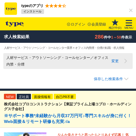
typeのアプリ
インストール
ログイン
会員登録
検討中(
0
)
MENU
286
求人検索結果
件中
1～50
件表示
人材サービス・アウトソーシング・コールセンター業界 × オフィス内禁煙・分煙の転職・求人情報
人材サービス・アウトソーシング・コールセンター／オフィス
変更
内禁・分煙
保存した検索条件
NEW
正社員
面接情報有
自己PR不要
株式会社コプロコンストラクション【東証プライム上場コプロ・ホールディン
グス子会社】
※サポート事務*未経験から月収37万円可♪専門スキルが身に付く！
Web面接＆リモート研修も充実♪/a
なんか良さそうと思ったらとりあえず応募！ 気