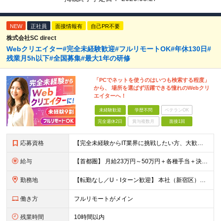
NEW
正社員
面接情報有
自己PR不要
株式会社SC direct
Webクリエイター#完全未経験歓迎#フルリモートOK#年休130日#
残業月5h以下#全国募集#最大1年の研修
「PCでネットを使うのはいつも検索する程度」
から、 場所を選ばず活躍できる憧れのWebクリ
エイターへ！
未経験歓迎
学歴不問
ベテランOK
完全週休2日
賞与複数月
面接1回
応募資格
【完全未経験からIT業界に挑戦したい方、大歓迎！】 ●応募年齢制限：34歳まで（若年層の長期キャリア形成を図るため） ★学歴不問・転職回数不問 ★第二新卒・社会人デビューOK 【こんな方を求めていま
給与
【首都圏】 月給23万円～50万円＋各種手当＋決算賞与 【大阪】 月給22万円～50万円＋各種手当＋決算賞与 【愛知】 月給21.5万円～50万円＋各種手当＋決算賞与 【福岡・宮城】 月給20万
勤務地
【転勤なし／U・Iターン歓迎】 本社（新宿区）、大阪支店、名古屋支店または東京都・神奈川県・千葉県・埼玉県・愛知県・大阪府・福岡県をはじめ、全国のプロジェクト先 ※ご希望を最大限考慮して配属先を決定
働き方
フルリモートがメイン
残業時間
10時間以内