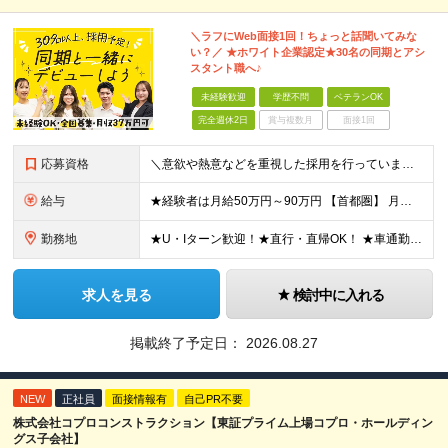
＼ラフにWeb面接1回！ちょっと話聞いてみな
い？／ ★ホワイト企業認定★30名の同期とアシ
スタント職へ♪
未経験歓迎
学歴不問
ベテランOK
完全週休2日
賞与複数月
面接1回
応募資格
＼意欲や熱意などを重視した採用を行っています／ ●未経験・第二新卒歓迎 ●学歴・年齢・転職回数は一切不問です！ ※新卒の方もご応募可能 （待遇・募集要項等は別途ご案内いたします） ※入社時期は柔軟に対
給与
★経験者は月給50万円～90万円 【首都圏】 月給30万1230円〜 ⇒基本22万7000円+地域6万4230円+皆勤1万円 【群馬/栃木/茨城】 月給28万1090円〜 ⇒基本23万4000円+
勤務地
★U・Iターン歓迎！★直行・直帰OK！ ★車通勤可能のエリアもあり！★出張なしの働き方も可能 全国47都道府県の各プロジェクト（転勤なし！勤務地に対する希望も実現可能！） 「自宅から1時間以内で通え
求人を見る
検討中に入れる
掲載終了予定日：
2026.08.27
NEW
正社員
面接情報有
自己PR不要
株式会社コプロコンストラクション【東証プライム上場コプロ・ホールディン
グス子会社】