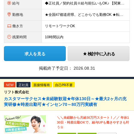
給与
◆正社員／契約社員※給与前払いもOK♪ 【関東（一都三県）】 月給25万円～ ※固定残業代（月20時間分／月3万2383円）を含む。超過分は別途支給。 ※試用期間中の給与は月給23万円～ 【関東（北
勤務地
★全国47都道府県、どこからでも勤務OK ★転勤なし！腰を据えて活躍◎ ★マイカー通勤OK（拠点による） ★業務に慣れたら、ゆくゆくはリモート併用やフルリモートも可能 全国のお客様先にて勤務していた
働き方
リモートワークOK
残業時間
10時間以内
求人を見る
検討中に入れる
掲載終了予定日：
2026.08.31
NEW
正社員
面接情報有
自己PR不要
リフト株式会社
カスタマーサクセス★未経験歓迎★年休130日～★最大2ヶ月の充
実研修★時差出勤可★インセン70～80万円実績有
＼＼未経験から月給30万円スタート！／／ 年休1
30日・時差出勤OKで、給与UPも働きやすさも叶
う☆