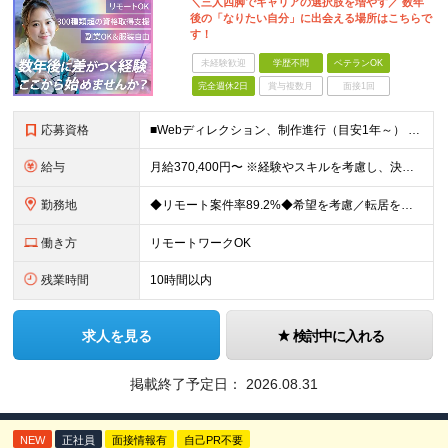
＼三人四脚でキャリアの選択肢を増やす／ 数年
後の「なりたい自分」に出会える場所はこちらで
す！
未経験歓迎
学歴不問
ベテランOK
完全週休2日
賞与複数月
面接1回
応募資格
■Webディレクション、制作進行（目安1年～） ■学歴不問 ＼こんな方を求めています／ ◎将来的にPM・PMOへのステップアップや、事業会社への転籍を目指したい方 ◎クライアントや制作チームと連携し
給与
月給370,400円〜 ※経験やスキルを考慮し、決定いたします ※上記金額には固定残業代（30時間分/70,400円～）を含みます。超過分は別途全額支給いたします ※試用期間6カ月あり（期間中の給与・
勤務地
◆リモート案件率89.2%◆希望を考慮／転居を伴う転勤なし 一都三県のクライアント先＋在宅勤務（案件により異なります） 【本社】東京都千代田区内幸町2-2-3 日比谷国際ビル3F (変更の範囲)上
働き方
リモートワークOK
残業時間
10時間以内
求人を見る
検討中に入れる
掲載終了予定日：
2026.08.31
NEW
正社員
面接情報有
自己PR不要