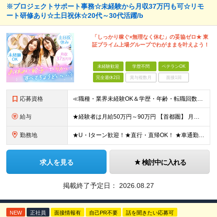
※プロジェクトサポート事務☆未経験から月収37万円も可☆リモ
ート研修あり☆土日祝休☆20代～30代活躍/b
「しっかり稼ぐ×無理なく休む」の妥協ゼロ★ 東
証プライム上場グループでわがままを叶えよう！
未経験歓迎
学歴不問
ベテランOK
完全週休2日
賞与複数月
面接1回
応募資格
≪職種・業界未経験OK＆学歴・年齢・転職回数不問≫ ◆第二新卒歓迎 ◆社会人経験不問 ◆資格不問 ※新卒の方もご応募可能！ （待遇・募集要項等は別途ご案内いたします） ※入社時期は柔軟に対応します！半
給与
★経験者は月給50万円～90万円 【首都圏】 月給30万1230円〜 ⇒基本22万7000円+地域6万4230円+皆勤1万円 【群馬/栃木/茨城】 月給28万1090円〜 ⇒基本23万4000円+
勤務地
★U・Iターン歓迎！★直行・直帰OK！ ★車通勤可能のエリアもあり！★出張なしの働き方も可能 全国47都道府県の各プロジェクト（転勤なし！勤務地に対する希望も実現可能！） 「自宅から1時間以内で通え
求人を見る
検討中に入れる
掲載終了予定日：
2026.08.27
NEW
正社員
面接情報有
自己PR不要
話を聞きたい応募可