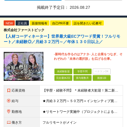
掲載終了予定日：
2026.08.27
NEW
正社員
面接情報有
自己PR不要
話を聞きたい応募可
株式会社ファーストピック
【人材コーディネーター】世界最大級ECアワード受賞！フルリモ
ート／未経験◎／月給３２万円～／年休１３０日以上／
-新時代を作るのはアナタ- 人と企業をつなぎ、そ
れぞれの「未来の選択肢」を広げる仕事。
未経験歓迎
学歴不問
ベテランOK
完全週休2日
賞与複数月
面接1回
応募資格
【学歴・経験不問】 ＊未経験者大歓迎！第二新卒歓迎/充実研修/WEB面接可能＊ 「 営業ってなんとなく難しそう・・・ 」 「 AIとかSNSなんて分からない・・・ 」 という未経験の方でも安心して
給与
★月給３２万円～５０万円＋インセンティブ賞与＋決算賞与★ （30時間の固定残業代、一律月54,750円を含む。超過分は支給） ※経験・スキルを考慮の上、決定 ※昇給：随時あり 【インセンティブについ
勤務地
★リモートワーク実施中（プロジェクトによる） ※一部フルリモートあり 【本社】 東京都千代田区五番町4-8 日立五番町ビル 5F 【その他勤務先】 ・北海道札幌市中央区大通東 ・宮城県仙台市青葉区
働き方
フルリモートがメイン