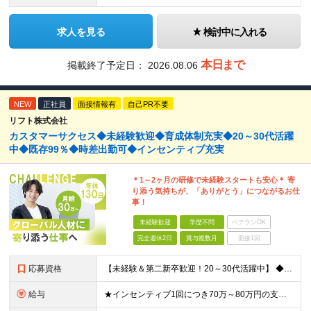
求人を見る
検討中に入れる
本日まで
掲載終了予定日：
2026.08.06
NEW
正社員
面接情報有
自己PR不要
リフト株式会社
カスタマーサクセス◆未経験歓迎◆育成体制充実◆20～30代活躍
中◆既存99％◆時差出勤可◆インセンティブ充実
＊1～2ヶ月の研修で未経験スタートも安心＊ 寄
り添う気持ちが、「ありがとう」につながるお仕
事！
未経験歓迎
学歴不問
ベテランOK
完全週休2日
賞与複数月
面接1回
応募資格
【未経験＆第二新卒歓迎！20～30代活躍中】 ◆学歴不問 ◆社会人経験が1年以上ある方（職種・業種は不問） ◆普通自動車免許（AT限定可）必須 ※外国人の方は日本語能力試験N1以上が必須です ＼こん
給与
★インセンティブ1回につき70万～80万円の支給実績も！ ■月給30万円～40万円＋賞与（インセンティブ）年2回 ※上記には、固定残業代（月30時間分／54,800円～73,000円）を含んでいます