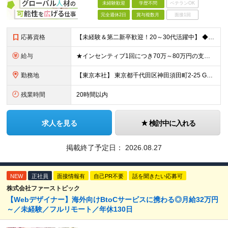
未経験歓迎
学歴不問
ベテランOK
完全週休2日
賞与複数月
面接1回
応募資格
【未経験＆第二新卒歓迎！20～30代活躍中】 ◆学歴不問 ◆社会人経験が1年以上ある方（職種・業種は不問） ◆普通自動車免許（AT限定可）必須 ※外国人の方は日本語能力試験N1以上が必須です ＼こん
給与
★インセンティブ1回につき70万～80万円の支給実績も！ ■月給30万円～40万円＋賞与（インセンティブ）年2回 ※上記には、固定残業代（月30時間分／54,800円～73,000円）を含んでいます
勤務地
【東京本社】 東京都千代田区神田須田町2-25 GYB秋葉原11F ※変更の範囲：上記を除く当社関連勤務地（東京都千代田区及び大阪営業所）
残業時間
20時間以内
求人を見る
検討中に入れる
掲載終了予定日：
2026.08.27
NEW
正社員
面接情報有
自己PR不要
話を聞きたい応募可
株式会社ファーストピック
【Webデザイナー】海外向けBtoCサービスに携わる◎月給32万円
～／未経験／フルリモート／年休130日