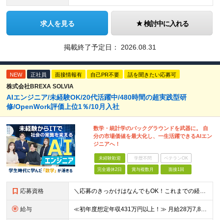
求人を見る
検討中に入れる
掲載終了予定日：
2026.08.31
NEW
正社員
面接情報有
自己PR不要
話を聞きたい応募可
株式会社BREXA SOLVIA
AIエンジニア/未経験OK/20代活躍中/480時間の超実践型研
修/OpenWork評価上位1％/10月入社
数学・統計学のバックグラウンドを武器に。 自
分の市場価値を最大化し、一生活躍できるAIエン
ジニアへ！
未経験歓迎
学歴不問
ベテランOK
完全週休2日
賞与複数月
面接1回
応募資格
＼応募のきっかけはなんでもOK！これまでの経験よりも「ITに興味がある」「前職の経験を活かしてキャリアチェンジしたい」という気持ちを重視しています／ ◆年齢30歳まで（若年層の長期キャリア形成のため
給与
≪初年度想定年収431万円以上！≫ 月給28万7,825円～＋賞与年2回 ※上記金額には月20時間分(3万8,900円～)の見込み残業代を含み、超過した分は別途全額支給します。 ※経験やスキルを考慮