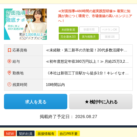
≪対面指導×480時間の超実践型研修≫ 着実に知
識が身につく環境で、市場価値の高いエンジニア
へ！
未経験歓迎
学歴不問
ベテランOK
完全週休2日
賞与複数月
面接1回
応募資格
≪未経験・第二新卒の方歓迎！20代多数活躍中！≫ ◆年齢30歳まで（若年層の長期キャリア形成のため） ◆大卒以上（4年制） ＜採用にあたって＞ 私たちは経験や知識よりも、「エンジニアになりたい」とい
給与
≪初年度想定年収380万円以上！≫ 月給25万3,220円～＋賞与年2回 ※上記金額には月20時間分(3万4,220円～)の見込み残業代を含み、超過した分は別途全額支給します。 ※経験やスキルを考慮
勤務地
《本社は新宿三丁目駅から徒歩1分！キレイなオフィスです！》 【本社】 東京都新宿区新宿4-3-25 TOKYU REIT新宿ビル8F 【ラーニングセンター】 東京都渋谷区千駄ヶ谷5-32-10 南新
残業時間
10時間以内
求人を見る
検討中に入れる
掲載終了予定日：
2026.08.27
NEW
契約社員
面接情報有
自己PR不要