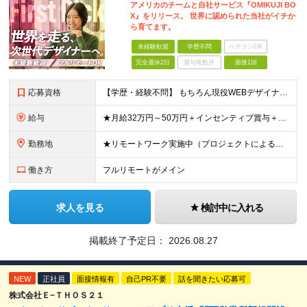
アメリカのチームと自社サービス『OMIKUJI BO
X』をリリース。 世界に認められた当社がイチか
ら育てます。
未経験歓迎
学歴不問
ベテランOK
完全週休2日
賞与複数月
面接1回
応募資格
【学歴・経験不問】 もちろん現役WEBデザイナーも大歓迎です！ ＊未経験者大歓迎！第二新卒歓迎/最短6ヶ月の充実研修/WEB面接可能＊ 「PCを触ったことがない・・・」 「スマホしか使ったことない
給与
★月給32万円～50万円＋インセンティブ賞与＋決算賞与★ （30時間の固定残業代、一律月54,750円を含む。超過分は支給） ※経験・スキルを考慮の上、決定 ※昇給：随時あり 【インセンティブについ
勤務地
★リモートワーク実施中（プロジェクトによる） ※一部フルリモートあり 【本社】 東京都千代田区五番町4-8 日立五番町ビル 5F 【その他勤務先】 ・北海道札幌市中央区大通東 ・宮城県仙台市青葉区
働き方
フルリモートがメイン
求人を見る
検討中に入れる
掲載終了予定日：
2026.08.27
NEW
正社員
面接情報有
自己PR不要
話を聞きたい応募可
株式会社Ｅ−ＴＨＯＳ２１