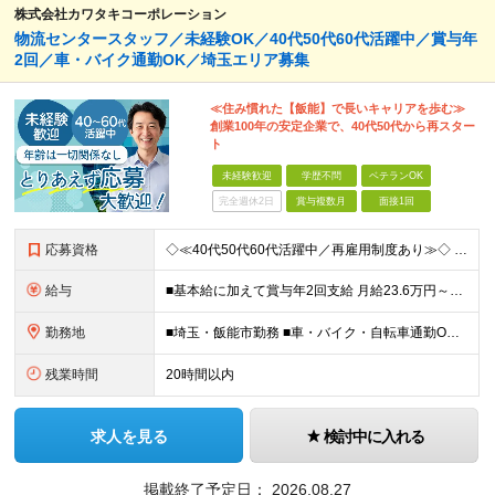
株式会社カワタキコーポレーション
物流センタースタッフ／未経験OK／40代50代60代活躍中／賞与年
2回／車・バイク通勤OK／埼玉エリア募集
≪住み慣れた【飯能】で長いキャリアを歩む≫
創業100年の安定企業で、40代50代から再スター
ト
未経験歓迎
学歴不問
ベテランOK
完全週休2日
賞与複数月
面接1回
応募資格
◇≪40代50代60代活躍中／再雇用制度あり≫◇ 現在、リーダー職は全員が40代以上。 同世代と一緒に働けるからこそ、 ギャップを感じずに居心地が良いのがポイントです。 ■未経験歓迎 ■学歴不問 ■
給与
■基本給に加えて賞与年2回支給 月給23.6万円～＋賞与年2回＋残業代全額支給＋各種手当 ※試用期間なし
勤務地
■埼玉・飯能市勤務 ■車・バイク・自転車通勤OK └駐車場・駐輪場完備で安心 【飯能物流センター】 埼玉県飯能市下川崎34 生活クラブ飯能デリバリーセンター (変更の範囲)上記を除く当社関連勤務地
残業時間
20時間以内
求人を見る
検討中に入れる
掲載終了予定日：
2026.08.27