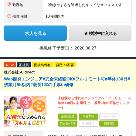
勤務地
《働きやすさを追求したキレイなオフィスです！》 【本社】 東京都新宿区新宿4-3-25 TOKYU REIT新宿ビル8F 【ラーニングセンター】 東京都渋谷区千駄ヶ谷5-32-10 南新宿SKビル6
残業時間
10時間以内
求人を見る
検討中に入れる
掲載終了予定日：
2026.08.27
NEW
正社員
面接情報有
自己PR不要
株式会社SC direct
Web開発エンジニア#完全未経験OK#フルリモート可#年休130日#
残業月5h以内#最長1年の手厚い研修
未経験から憧れのエンジニアへ！フルリモート＆
年休130日の好環境で、 最長1年の研修からスタ
ート。
未経験歓迎
学歴不問
ベテランOK
完全週休2日
賞与複数月
面接1回