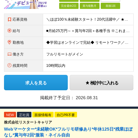
完全週休2日
賞与複数月
面接1回
応募資格
＼ほぼ100％未経験スタート！20代活躍中／ ★未経験OK ★学歴不問／第二新卒歓迎 ★35歳以下の方（若年層の長期キャリア形成を図るため） ＜こんな方は大歓迎！＞ ・YouTubeやTikTokな
給与
■月給25万円～＋賞与年2回＋各種手当 ※これまでの経験・スキル・前職の給与を考慮して決定します ※上記には、固定残業代（月20時間分／32,500円～）が含まれます ＜研修期間（7ヶ月～最大10ヶ
勤務地
◆学習はオンラインで完結◆ リモートワーク／フルリモート案件あり・転勤なし ◇本社(秋葉原)または一都三県のクライアント先 ※勤務地につきましては、ご相談の上で配属 ＜本社＞ ◇東京都台東区台東1
働き方
フルリモートがメイン
残業時間
10時間以内
求人を見る
検討中に入れる
掲載終了予定日：
2026.08.31
NEW
正社員
面接情報有
自己PR不要
株式会社リスタートキャリア
Webマーケター*未経験OK*フルリモ研修あり*年休125日*残業ほぼ
なし*賞与年2回*服装・ネイル自由