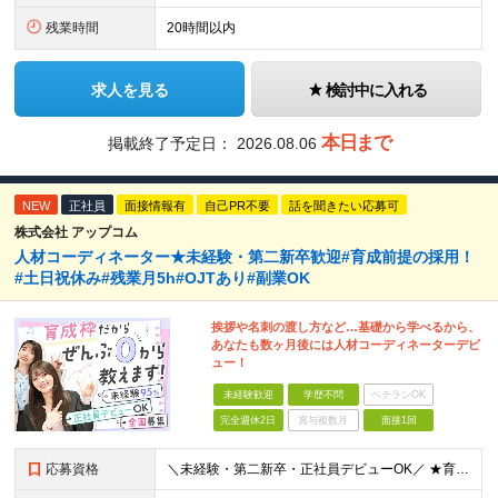
残業時間
20時間以内
求人を見る
検討中に入れる
本日まで
掲載終了予定日：
2026.08.06
NEW
正社員
面接情報有
自己PR不要
話を聞きたい応募可
株式会社 アップコム
人材コーディネーター★未経験・第二新卒歓迎#育成前提の採用！
#土日祝休み#残業月5h#OJTあり#副業OK
挨拶や名刺の渡し方など…基礎から学べるから、
あなたも数ヶ月後には人材コーディネーターデビ
ュー！
未経験歓迎
学歴不問
ベテランOK
完全週休2日
賞与複数月
面接1回
応募資格
＼未経験・第二新卒・正社員デビューOK／ ★育成前提の採用を実施中！ ■経歴・ブランク不問 ■学歴不問 ≪≪特別なスキルや経験は必要なし！≫≫ 当社では人柄重視の採用を実施しています。 働く先輩社員