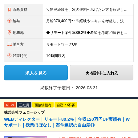
応募資格
＼開発経験を、次の役割へ広げたい方を歓迎します／ ■IT・Web・DX領域での実務経験を1年以上お持ちの方 └Webアプリ開発、業務システム開発、保守運用、テスト、QA、情シス、社内SEなど └コー
給与
月給370,400円〜 ※経験やスキルを考慮し、決定いたします ※上記金額には固定残業代（30時間分/70,400円～）を含みます。超過分は別途全額支給いたします ※試用期間6カ月あり（期間中の給与・
勤務地
◆リモート案件率89.2%◆希望を考慮／転居を伴う転勤なし 一都三県のクライアント先＋在宅勤務（案件により異なります） 【本社】東京都千代田区内幸町2-2-3 日比谷国際ビル3F (変更の範囲)上
働き方
リモートワークOK
残業時間
10時間以内
求人を見る
検討中に入れる
掲載終了予定日：
2026.08.31
NEW
正社員
面接情報有
自己PR不要
株式会社フェローシップ
WEBディレクター｜リモート89.2%｜年収120万円UP実績有｜W
サポート｜残業ほぼなし｜案件選択の自由度◎