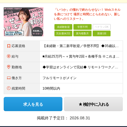
「いつか」の憧れで終わらせない！ Webスキル
を身につけて 場所と時間にとらわれない、新し
い私へのリスタート。
未経験歓迎
学歴不問
ベテランOK
完全週休2日
賞与複数月
面接1回
応募資格
【未経験・第二新卒歓迎／学歴不問】 ◆35歳以下の方（若年層の長期キャリア形成を図るため) ◆お人柄・意欲重視の採用です！ ＜こんな方は大歓迎！＞ ・SNSや動画を見るのが好きで、トレンドに敏感 ・
給与
■月給25万円～＋賞与年2回＋各種手当 ※これまでの経験・スキル・前職の給与を考慮して決定します ※上記には、固定残業代（月20時間分／32,500円～）が含まれます ＜研修期間（7ヶ月～最大10ヶ
勤務地
◆学習はオンラインで完結◆ リモートワーク／フルリモート案件あり・転勤なし ◇本社(秋葉原)または一都三県のクライアント先 ※勤務地につきましては、ご相談の上で配属 ＜本社＞ ◇東京都台東区台東1
働き方
フルリモートがメイン
残業時間
10時間以内
求人を見る
検討中に入れる
掲載終了予定日：
2026.08.31