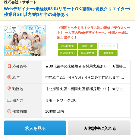
株式会社ｉサポート
Webデザイナー/未経験98％/リモートOK/講師は現役クリエイター/
残業月5ｈ以内/約1年半の研修あり
《同期と出会える！クラス制の研修で安心スター
ト》 一人前のWebデザイナーへ、仲間と一緒に
駆け出そう！
未経験歓迎
学歴不問
ベテランOK
完全週休2日
賞与複数月
面接1回
応募資格
★30代後半の未経験者も採用実績あり！ ★面接では堅苦しい志望理由は必要ナシ！ ★面接後には社内見学も実施中♪社内の雰囲気をぜひ感じてみてください！ 「やってみたいと思ったから」 「デザイナーになんと
給与
◎昇給年2回（4月/7月）4月に必ず昇給します ◎入社1年後にはメンバーの90％が年収45万円UPを実現！ ◎賞与年2回（6月/12月） ■東京・埼玉・千葉・神奈川 月給22万円～30万円＋賞与年2
勤務地
【北海道支店・福岡支店 積極採用中！】 ★リモートワーク勤務も可能 ★転居を伴う転勤はありません ★U・Iターン歓迎 ※勤務地は各プロジェクト先に準ずる ※勤務地は希望を考慮して決定します ＼北海道
働き方
リモートワークOK
残業時間
10時間以内
求人を見る
検討中に入れる