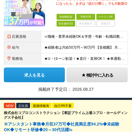
になったら、まずは「話だけ聞く」でも大歓迎◎
未経験歓迎
学歴不問
ベテランOK
完全週休2日
賞与複数月
面接1回
応募資格
≪職種・業界未経験OK＆学歴・年齢・転職回数不問≫ ◆第二新卒歓迎 ◆社会人経験不問 ◆資格不問 ※新卒の方もご応募可能 （待遇・募集要項等は別途ご案内いたします） ※入社時期は柔軟に対応します！半年
給与
★経験者は月給50万円～90万円 【首都圏】 月給30万1230円〜 ⇒基本22万7000円+地域6万4230円+皆勤1万円 【群馬/栃木/茨城】 月給28万1090円〜 ⇒基本23万4000円+
勤務地
★U・Iターン歓迎！★直行・直帰OK！ ★車通勤可能のエリアもあり！★出張なしの働き方も可能 全国47都道府県の各プロジェクト（転勤なし！勤務地に対する希望も実現可能！） 「自宅から1時間以内で通え
求人を見る
検討中に入れる
掲載終了予定日：
2026.08.27
NEW
正社員
面接情報有
自己PR不要
株式会社コプロコンストラクション【東証プライム上場コプロ・ホールディン
グス子会社】
※アシスタント事務◆月収37万可◆社員満足度94.2%◆未経験
OK◆リモート研修◆20～30代活躍/c