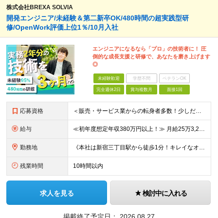
株式会社BREXA SOLVIA
開発エンジニア/未経験＆第二新卒OK/480時間の超実践型研
修/OpenWork評価上位1％/10月入社
エンジニアになるなら「プロ」の技術者に！ 圧
倒的な成長支援と研修で、あなたを磨き上げます
◎
未経験歓迎
学歴不問
ベテランOK
完全週休2日
賞与複数月
面接1回
応募資格
＜販売・サービス業からの転身者多数！少しだけ興味がある！話だけ聞いてみたい！…そんな方でも歓迎♪まずはお会いするところから始めましょう◎＞ ◆年齢30歳まで（若年層の長期キャリア形成のため） ◆大卒以
給与
≪初年度想定年収380万円以上！≫ 月給25万3,220円～＋賞与年2回 ※上記金額には月20時間分(3万4,220円～)の見込み残業代を含み、超過した分は別途全額支給します。 ※経験やスキルを考慮
勤務地
《本社は新宿三丁目駅から徒歩1分！キレイなオフィスです！》 【本社】 東京都新宿区新宿4-3-25 TOKYU REIT新宿ビル8F 【ラーニングセンター】 東京都渋谷区千駄ヶ谷5-32-10 南新
残業時間
10時間以内
求人を見る
検討中に入れる
掲載終了予定日：
2026.08.27