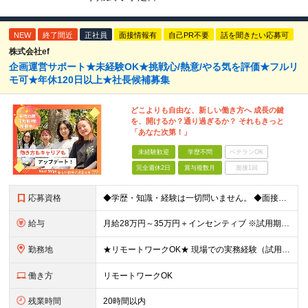
NEW
終了間近
正社員
面接情報有
自己PR不要
話を聞きたい応募可
株式会社ef
企画運営サポート★未経験OK★挑戦心/熱意/やる気を評価★フルリ
モ可★年休120日以上★社長候補募集
どこよりも自由な、新しい働き方へ 成長の鍵
を、開けるか？通り過ぎるか？ それもきっと
「あなた次第！」
未経験歓迎
学歴不問
ベテランOK
完全週休2日
賞与複数月
面接1回
応募資格
◆学歴・知識・経験は一切問いません。 ◆面接は「履歴書」「実務経験」「スーツ」不要。 「意欲」「人柄」重視の採用です。 やる気のある方を広く受け入れ、 努力や結果に報いる組織を作ります。 ミスマッ
給与
月給28万円～35万円＋インセンティブ ※試用期間3ヶ月（契約社員）：月給23万円 ※時間外手当は別途全額支給します ◎給与にプラスしてもらえる手当・インセンティブ ■通勤費(規定あり) ■業績手
勤務地
★リモートワークOK★ 現場での実務経験（試用期間含む）12ヶ月後、基準を満たした方は リモート勤務が可能です！ ※成果状況に応じて出社勤務へ変更となる場合があります。 【本社】 東京都中央区銀座1
働き方
リモートワークOK
残業時間
20時間以内