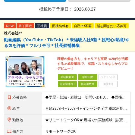
掲載終了予定日：
2026.08.27
NEW
終了間近
正社員
面接情報有
自己PR不要
話を聞きたい応募可
株式会社ef
動画編集（YouTube・TikTok）＊未経験入社9割＊挑戦心/熱意/や
る気を評価＊フルリモ可＊社長候補募集
理想の働き方も、キャリアも実現 ≪20代が活躍
する≫成長環境で、 知識・スキルなしからプロ
デビュー！
未経験歓迎
学歴不問
ベテランOK
完全週休2日
賞与複数月
面接1回
応募資格
◆学歴・知識・経験は一切問いません。 ◆面接は「履歴書」「実務経験」「スーツ」不要。 「意欲」「人柄」重視の採用です。 やる気のある方を広く受け入れ、 努力や結果に報いる組織を作ります。 ミスマッ
給与
月給28万円～35万円＋インセンティブ ※試用期間6ヶ月（契約社員）：月給23万円 ※時間外手当は別途全額支給します ◎給与にプラスしてもらえる手当・インセンティブ ■通勤費(規定あり) ■業績手
勤務地
★リモートワークOK★ 現場での実務経験（試用期間含む）12ヶ月後、基準を満たした方は リモート勤務が可能です！ ※成果状況に応じて出社勤務へ変更となる場合があります。 【本社】 東京都中央区銀座1
働き方
リモートワークOK