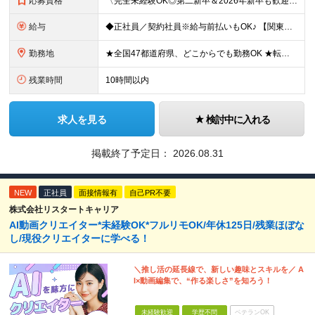
応募資格
〈完全未経験OK◎第二新卒＆2026年新卒も歓迎します！〉 ☆「VtubeやVRChatが気になる！」の志望動機でOK ☆社会人デビューOK／学歴・経歴不問 未経験スタート前提のポテンシャル採用。
給与
◆正社員／契約社員※給与前払いもOK♪ 【関東（一都三県）】 月給25万円～ ※固定残業代（月20時間分／月3万2383円）を含む。超過分は別途支給。 ※試用期間中の給与は月給23万円～ 【関東（北
勤務地
★全国47都道府県、どこからでも勤務OK ★転勤なし！腰を据えて活躍◎ ★マイカー通勤OK（拠点による） ★業務に慣れたら、ゆくゆくはリモート併用やフルリモートも可能 全国のお客様先にて勤務していた
残業時間
10時間以内
求人を見る
検討中に入れる
掲載終了予定日：
2026.08.31
NEW
正社員
面接情報有
自己PR不要
株式会社リスタートキャリア
AI動画クリエイター*未経験OK*フルリモOK/年休125日/残業ほぼな
し/現役クリエイターに学べる！
＼推し活の延長線で、新しい趣味とスキルを／ A
I×動画編集で、“作る楽しさ”を知ろう！
未経験歓迎
学歴不問
ベテランOK