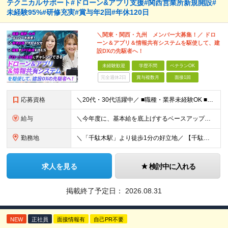
テクニカルサポート#ドローン&アプリ支援#関西営業所新規開設#
未経験95%#研修充実#賞与年2回#年休120日
＼関東・関西・九州 メンバー大募集！／ ドロ
ーン＆アプリ＆情報共有システムを駆使して、建
設DXの先駆者へ！
未経験歓迎
学歴不問
ベテランOK
完全週休2日
賞与複数月
面接1回
応募資格
＼20代・30代活躍中／ ■職種・業界未経験OK ■第二新卒歓迎 ■学歴不問 ＼こんな方にぴったりです／ ◎ドローン操縦、最新のガジェット、映像クリエイティブに興味がある方 ◎ゲームや機械をいじるの
給与
＼今年度に、基本給を底上げするベースアップを実施！／ ◆月給23万～40万円＋賞与年2回＋交通費全額支給 ※経験・資格・能力等を考慮の上、当社規定により優遇します。 ※上記の金額に加えて、時間外手当
勤務地
＼「千駄木駅」より徒歩1分の好立地／ 【千駄木営業所】 東京都文京区千駄木3-31-12 ワコーレ千駄木ビル4階 ☆他の拠点でも募集中！ 【関西営業所】 大阪府大阪市西区西本町1-7-21 ニシモト
求人を見る
検討中に入れる
掲載終了予定日：
2026.08.31
NEW
正社員
面接情報有
自己PR不要