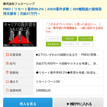
株式会社フェローシップ
PMO｜リモート案件89.2%｜AI/DX案件多数｜300種類超の資格取
得支援有｜月給37万円～
「このままでいいのか」と思ったあなたへ。 こ
こは、数年後の市場価値を、一緒に設計する会社
です。
未経験歓迎
学歴不問
ベテランOK
完全週休2日
賞与複数月
面接1回
応募資格
■以下のいずれかの経験がある方 ・PMOの実務経験がある方 ・Webディレクター、進行管理の経験がある方 ・プロジェクト推進・システム導入支援の実務経験がある方 ・情シス・社内SEとして社内のプロジェ
給与
月給370,400円〜 ※経験やスキルを考慮し、決定いたします ※上記金額には固定残業代（30時間分/70,400円～）を含みます。超過分は別途全額支給いたします ※試用期間6カ月あり（期間中の給与・
勤務地
◆リモート案件率89.2%◆希望を考慮／転居を伴う転勤なし 一都三県のクライアント先＋在宅勤務（案件により異なります） 【本社】東京都千代田区内幸町2-2-3 日比谷国際ビル3F (変更の範囲)上
働き方
リモートワークOK
残業時間
10時間以内
求人を見る
検討中に入れる