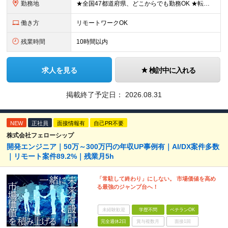
勤務地
★全国47都道府県、どこからでも勤務OK ★転勤なし！腰を据えて活躍◎ ★マイカー通勤OK（拠点による） ★業務に慣れたら、ゆくゆくはリモート併用やフルリモートも可能 全国のお客様先にて勤務していた
働き方
リモートワークOK
残業時間
10時間以内
求人を見る
検討中に入れる
掲載終了予定日：
2026.08.31
NEW
正社員
面接情報有
自己PR不要
株式会社フェローシップ
開発エンジニア｜50万～300万円の年収UP事例有｜AI/DX案件多数
｜リモート案件89.2%｜残業月5h
「常駐して終わり」にしない。 市場価値を高め
る最強のジャンプ台へ！
未経験歓迎
学歴不問
ベテランOK
完全週休2日
賞与複数月
面接1回