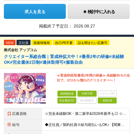
求人を見る
検討中に入れる
掲載終了予定日：
2026.08.27
NEW
正社員
面接情報有
自己PR不要
話を聞きたい応募可
株式会社 アップコム
クリエイター系総合職｜育成枠拡大中！#最長2年の研修#未経験
OK#完全週休2日制#連休取得可#服装自由
≪育成枠採用/最長2年間の研修≫ 未経験95％の当
社で、ゼロから憧れのクリエイターへ！
未経験歓迎
学歴不問
ベテランOK
完全週休2日
賞与複数月
面接1回
応募資格
☆完全未経験OK・第二新卒&2026年新卒も◎ ☆社員の7割が20代 ☆経歴・ブランク不問 ※学歴不問 …━━━━━━━━━━ 未経験スタート前提のポテンシャル採用です。 毎月全国で複数人を採用して
給与
◆正社員／契約社員※給与前払いもOK♪ 【関東（一都三県）】 月給25万円～ ※固定残業代（月20時間分／月3万2383円）を含む。超過分は別途支給。 ※試用期間中の給与は月給22万円～ 【関東（北