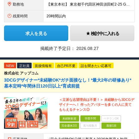
勤務地
【東京本社】 東京都千代田区神田須田町2-25 GYB秋葉原11F ※変更の範囲：上記を除く当社関連勤務地（東京都千代田区及び大阪営業所）
残業時間
20時間以内
求人を見る
検討中に入れる
掲載終了予定日：
2026.08.27
NEW
正社員
面接情報有
自己PR不要
話を聞きたい応募可
株式会社 アップコム
3DCGデザイナー*未経験OK*ガチ面接なし！*最大2年の研修あり*
基本定時*年間休日120日以上*育成前提
＜立派な志望理由は不要！＞ 未経験から3DCGデ
ザイナーへ！ 作ったアバターを多くの人に見て
もらえるチャンス◎
未経験歓迎
学歴不問
ベテランOK
完全週休2日
賞与複数月
面接1回