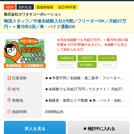
NEW
契約社員
面接情報有
自己PR不要
株式会社カワタキコーポレーション
物流スタッフ／中途未経験入社が8割／フリーターOK／月給27万
円～＋賞与年2回／車・バイク通勤OK
★完全未経験でも月給27万円～＋賞与年2回の高
待遇★ 3STEP研修があるから、未経験でも安心
して始められる◎
未経験歓迎
学歴不問
ベテランOK
完全週休2日
賞与複数月
面接1回
応募資格
★★学歴不問／未経験・第二新卒・フリーター歓迎★★ 今回の応募に必要なスキルは「誰かの話を聞ける」ことだけ◎ 前職経験は一切不問のため、 気になった方は今すぐご応募ください！ 契約の更新 有 更新
給与
★未経験でも月給27万円～でスタート！ 月給27万円～＋賞与年2回＋残業代全額支給＋各種手当 ※試用期間3カ月（試用期間中の給与・待遇に差異はございません）
勤務地
★相模原・座間エリア勤務 ★車・バイク・自転車通勤OK！ └駐車場・駐輪場完備で安心♪ 【相模物流センター】 神奈川県座間市広野台2-10-7 プロロジスパーク座間I内2F (変更の範囲)上記を除
残業時間
20時間以内
求人を見る
検討中に入れる