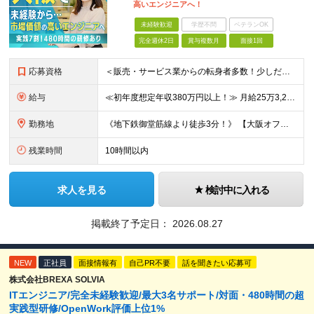
高いエンジニアへ！
未経験歓迎
学歴不問
ベテランOK
完全週休2日
賞与複数月
面接1回
応募資格
＜販売・サービス業からの転身者多数！少しだけ興味がある！話だけ聞いてみたい！…そんな方でも歓迎♪まずはお会いするところから始めましょう◎＞ ◆年齢30歳まで（若年層の長期キャリア形成のため） ◆大卒以
給与
≪初年度想定年収380万円以上！≫ 月給25万3,220円～＋賞与年2回 ※上記金額には月20時間分(3万4,220円～)の見込み残業代を含み、超過した分は別途全額支給します。 ※経験やスキルを考慮
勤務地
《地下鉄御堂筋線より徒歩3分！》 【大阪オフィス】大阪府大阪市中央区平野町四丁目2番3号 オービック御堂筋ビル9F もしくは、大阪府を中心とした各プロジェクト先 ※プロジェクトにより、出社・リモート
残業時間
10時間以内
求人を見る
検討中に入れる
掲載終了予定日：
2026.08.27
NEW
正社員
面接情報有
自己PR不要
話を聞きたい応募可
株式会社BREXA SOLVIA
ITエンジニア/完全未経験歓迎/最大3名サポート/対面・480時間の超
実践型研修/OpenWork評価上位1%