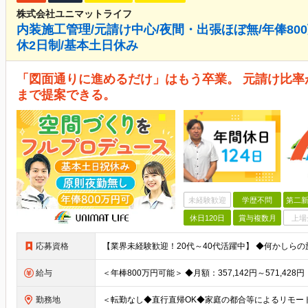
株式会社ユニマットライフ
内装施工管理/元請け中心/夜間・出張ほぼ無/年俸800
休2日制/基本土日休み
「図面通りに進めるだけ」はもう卒業。 元請け比
まで提案できる。
未経験歓迎
学歴不問
第二新
休日120日
賞与複数月
上場
応募資格
給与
勤務地