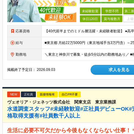
未経験歓迎
学歴不問
第二新
休日120日
賞与複数月
上場
応募資格
給与
勤務地
求人を見る
掲載終了予定日：
2026.09.03
NEW
正社員
面接情報有
自己PR不要
ヴェオリア・ジェネッツ株式会社 関東支店 東京業務課
水道調査スタッフ#未経験歓迎#正社員デビューOK#完
格取得支援有#社員数千人以上
生活に必要不可欠だから今後もなくならない仕事！ 