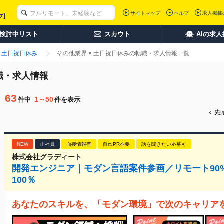
サイトマップ
ヘルプ
求人掲載
検討中リスト
スカウト
AIの求
土日祝日休み
その他業界 × 土日祝日休みの転職・求人情報一覧
職・求人情報
63
1～50
件中
件を表示
先
NEW
正社員
面接情報有
自己PR不要
話を聞きたい応募可
株式会社グラディート
開発エンジニア｜モダン言語案件参画／リモート90
100％
あなたのスキルを、「モダン環境」で次のキャリア