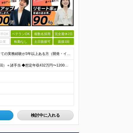
卒OK
ベテランOK
複数名採用
完全週休2日
企業
転勤なし
土日面接可
面接1回
【必須条件】 ◎首都圏・関西圏在住でITエンジニアとしての実務経験が3年以上ある⽅（開発・インフラいずれも歓迎） →首都圏（東京、神奈川、千葉、埼玉）、関西圏（大阪、兵庫、京都）在住のITエンジニア採
【年収アップ保証】 月給24万円～100万円＋賞与（年3回）＋諸手当 ◆想定年収432万円〜1200万円(経験・スキルを考慮し決定) ※年収アップ保証付帯 ◆基本給には⽉20時間分の固定残業代(31,
検討中に入れる