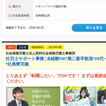
働き方
リモートワーク相談可能
目安残業時間
30時間以内
求人を見る
掲載終了予定日：
2026.08.20
NEW
正社員
面接情報有
自己PR不要
社会保険労務士法人西村社会保険労務士事務所
社労士サポート事務│未経験OK*第二新卒歓迎*20代
*社員寮完備
とりあえず「転職したい」でOKです！ まずは座談
ください。