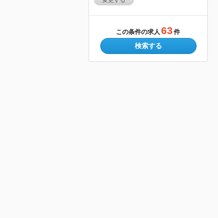
変更する
63
この条件の求人
件
検索する