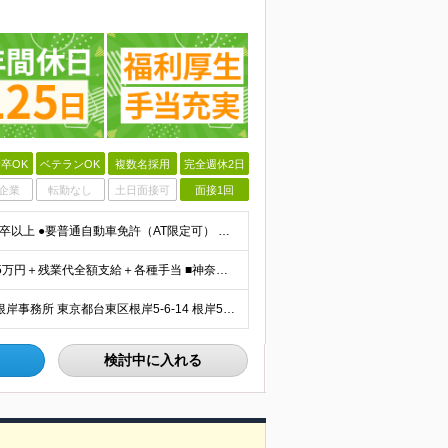
卒OK
ベテランOK
複数名採用
完全週休2日
企業
転勤なし
土日面接可
面接1回
【未経験・第二新卒・フリーターの方も大歓迎！】 ●高卒以上 ●要普通自動車免許（AT限定可） ※特別な経験やスキルは一切不問です！ ★求める人物像★ ・「ほどほどに、無理なく長く働きたい」方 ・安定
■東京都 月給22万5000円（東京地域手当3万円含）～25万円＋残業代全額支給＋各種手当 ■神奈川県 月給19万5000円～24万円＋残業代全額支給＋各種手当 ※年齢・経験を考慮し決定 ※試用期
＼東京と神奈川で募集・徒歩5分以内の勤務地あり／ ■根岸事務所 東京都台東区根岸5-6-14 根岸5光ビル ■阿佐ヶ谷事務所 東京都杉並区成田東4-38-25 ■大橋事務所 東京都目黒区大橋2-8-1
検討中に入れる