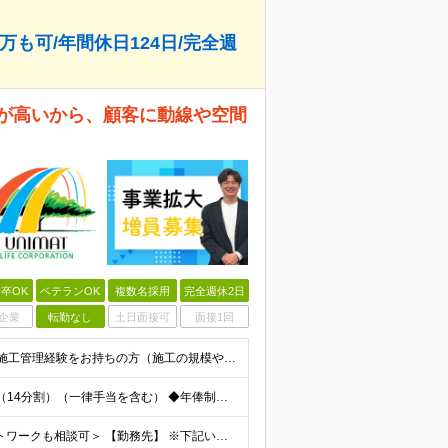
万も可/年間休日124日/完全週
率が高いから、顧客に動線や空間
卒OK
ベテランOK
複数名採用
完全週休2日
企業
転勤なし
土日面接可
面接1回
【業界未経験歓迎！20代～40代活躍中】 ◆何かしらの施工管理経験をお持ちの方（施工の規模や年数は不問） ※工務店での経験も大歓迎です！ ※学歴不問 ～このような方にオススメです～ ・ゼロベースで空
＜年棒800万円可能＞ ◆月額：357,142円～571,428円（14分割）（一律手当を含む） ◆年俸制：500万円～800万円 ※年俸額の1/14を毎月支給（残りの2/14は6・12月に賞与支給
＜転勤なし◆直行直帰OK◆家庭の都合等によるリモートワークも相談可＞ 【勤務先】 ※下記いずれかの配属となります ※希望する勤務地への配属いたします ■本社 東京都港区南青山2-12-14 ユニマ