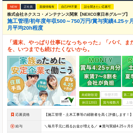
NEW
正社員
面接情報有
自己PR不要
話を聞きたい応募可
株式会社ネクスコ・メンテナンス関東【NEXCO東日本グループ】
施工管理/初年度年収500～750万円/賞与実績4.25ヶ
月平均20h程度
「週末、やっぱり仕事になっちゃった」「パパ、また
を、いつまでも続けたくないから。
未経験歓迎
学歴不問
第二新
休日120日
賞与複数月
上場
応募資格
給与