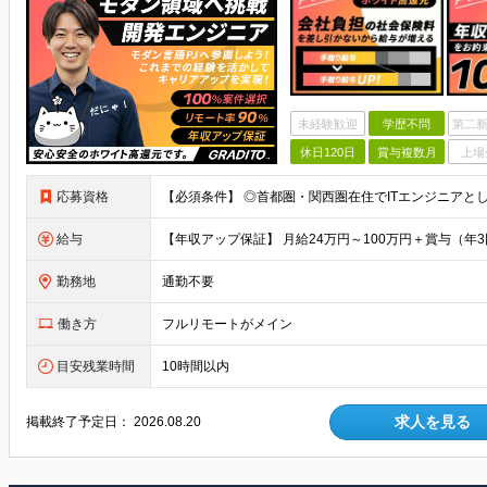
未経験歓迎
学歴不問
第二新
休日120日
賞与複数月
上場
応募資格
給与
勤務地
通勤不要
働き方
フルリモートがメイン
目安残業時間
10時間以内
求人を見る
掲載終了予定日：
2026.08.20