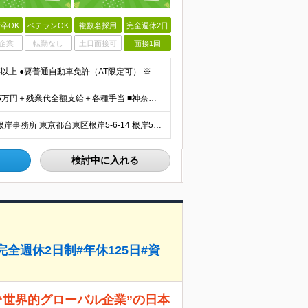
卒OK
ベテランOK
複数名採用
完全週休2日
企業
転勤なし
土日面接可
面接1回
【40代前半までのミドル層活躍・未経験者歓迎】 ●高卒以上 ●要普通自動車免許（AT限定可） ※特別な知識や経験は一切不要です！ ＜こんな方を歓迎します＞ ・安定した企業で、定年まで長く働き続けたい
■東京都 月給22万5000円（東京地域手当3万円含）～25万円＋残業代全額支給＋各種手当 ■神奈川県 月給19万5000円～24万円＋残業代全額支給＋各種手当 ※年齢・経験を考慮し決定 ※試用期
＼東京と神奈川で募集・徒歩5分以内の勤務地あり／ ■根岸事務所 東京都台東区根岸5-6-14 根岸5光ビル ■阿佐ヶ谷事務所 東京都杉並区成田東4-38-25 ■大橋事務所 東京都目黒区大橋2-8-1
検討中に入れる
全週休2日制#年休125日#資
“世界的グローバル企業”の日本