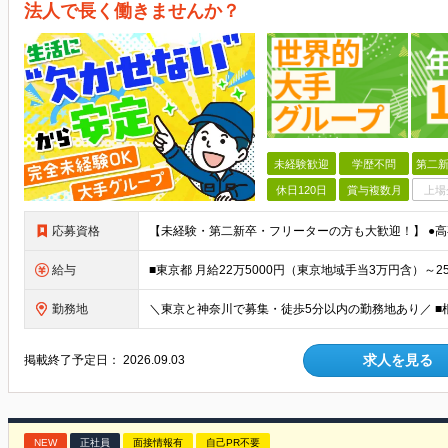
法人で長く働きませんか？
未経験歓迎
学歴不問
第二新
休日120日
賞与複数月
上場
応募資格
給与
勤務地
求人を見る
掲載終了予定日：
2026.09.03
NEW
正社員
面接情報有
自己PR不要