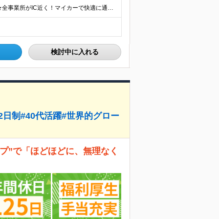
＼関東・長野県内のみ！遠方への転勤はありません／ ★全事業所がIC近く！マイカーで快適に通勤可能です ★引越し費用や単身赴任時の家賃・家具家電の賃料も全額負担します ◎京浜事業所 神奈川県横浜市都筑
検討中に入れる
2日制#40代活躍#世界的グロー
プ”で「ほどほどに、無理なく