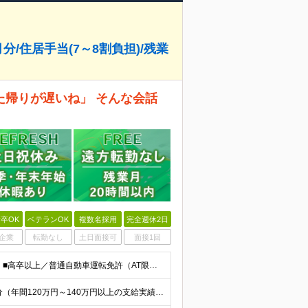
月分/住居手当(7～8割負担)/残業
帰りが遅いね」 そんな会話
卒OK
ベテランOK
複数名採用
完全週休2日
企業
転勤なし
土日面接可
面接1回
【施工管理・土木工事等の経験者を高く評価します！】 ■高卒以上／普通自動車運転免許（AT限定可）をお持ちの方 ＜以下、いずれかに該当する方歓迎＞ ◎土木系学科を卒業された方 ◎1・2級土木／造園
＼毎月手元に残るお金が増える／ ★賞与実績4.25ヶ月分（年間120万円～140万円以上の支給実績あり） ★家賃・駐車場代の最大8割を会社が負担！家計の支出を大幅にカット ★残業代は1分単位（合計1時