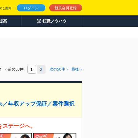
ログイン
新規会員登録
のご案内
人提案
転職ノウハウ
頭
前の50件
次の
50
件
最後
1
2
%／年収アップ保証／案件選択
をステージへ。