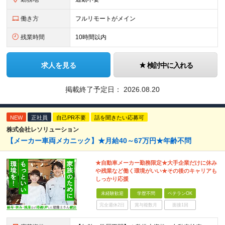
働き方
フルリモートがメイン
残業時間
10時間以内
求人を見る
検討中に入れる
掲載終了予定日：
2026.08.20
NEW
正社員
自己PR不要
話を聞きたい応募可
株式会社レソリューション
【メーカー車両メカニック】★月給40～67万円★年齢不問
★自動車メーカー勤務限定★大手企業だけに休み
や残業など働く環境がいい★その後のキャリアも
しっかり応援
未経験歓迎
学歴不問
ベテランOK
完全週休2日
賞与複数月
面接1回