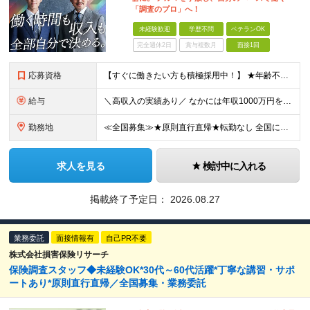
「調査のプロ」へ！
未経験歓迎
学歴不問
ベテランOK
完全週休2日
賞与複数月
面接1回
応募資格
【すぐに働きたい方も積極採用中！】 ★年齢不問…40代50代を中心に幅広い年齢層の方が活躍中です ★金融・保険業界の知識がある方 ★学歴不問 ≪異業種出身の未経験者も活躍しています≫ 調査員の半数以
給与
＼高収入の実績あり／ なかには年収1000万円を超える方もいらっしゃいます！ 【完全出来高報酬制】 ★仕事に慣れるまで収入をサポート 1か月目：報酬が通常の2倍 2か月目：報酬が通常の1.5倍 ※災
勤務地
≪全国募集≫★原則直行直帰★転勤なし 全国に55の拠点を展開していますので、現在お住いの地域で働けます。また、原則直行直帰で調査を行い、レポート作成はご自宅にて行うことができるため、自分のペースで働け
求人を見る
検討中に入れる
掲載終了予定日：
2026.08.27
業務委託
面接情報有
自己PR不要
株式会社損害保険リサーチ
保険調査スタッフ◆未経験OK*30代～60代活躍*丁寧な講習・サポ
ートあり*原則直行直帰／全国募集・業務委託