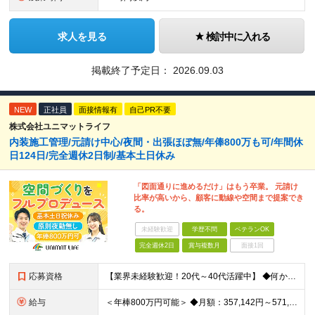
求人を見る
検討中に入れる
掲載終了予定日：
2026.09.03
NEW
正社員
面接情報有
自己PR不要
株式会社ユニマットライフ
内装施工管理/元請け中心/夜間・出張ほぼ無/年俸800万も可/年間休
日124日/完全週休2日制/基本土日休み
「図面通りに進めるだけ」はもう卒業。 元請け
比率が高いから、顧客に動線や空間まで提案でき
る。
未経験歓迎
学歴不問
ベテランOK
完全週休2日
賞与複数月
面接1回
応募資格
【業界未経験歓迎！20代～40代活躍中】 ◆何かしらの施工管理経験をお持ちの方（施工の規模や年数は不問） ※工務店での経験も大歓迎です！ ※学歴不問 ～このような方にオススメです～ ・ゼロベースで空
給与
＜年棒800万円可能＞ ◆月額：357,142円～571,428円（14分割）（一律手当を含む） ◆年俸制：500万円～800万円 ※年俸額の1/14を毎月支給（残りの2/14は6・12月に賞与支給