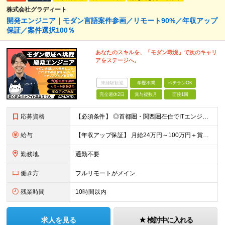
株式会社グラディート
開発エンジニア｜モダン言語案件参画／リモート90%／年収アップ
保証／案件選択100％
あなたのスキルを、「モダン環境」で次のキャリ
アをステージへ。
未経験歓迎
学歴不問
ベテランOK
完全週休2日
賞与複数月
面接1回
応募資格
【必須条件】 ◎首都圏・関西圏在住でITエンジニアとしての実務経験が3年以上ある⽅（開発・インフラいずれも歓迎） →首都圏（東京、神奈川、千葉、埼玉）、関西圏（大阪、兵庫、京都）在住のITエンジニア採
給与
【年収アップ保証】 月給24万円～100万円＋賞与（年3回）＋諸手当 ◆想定年収432万円〜1200万円(経験・スキルを考慮し決定) ※年収アップ保証付帯 ◆基本給には⽉20時間分の固定残業代(31,
勤務地
通勤不要
働き方
フルリモートがメイン
残業時間
10時間以内
求人を見る
検討中に入れる