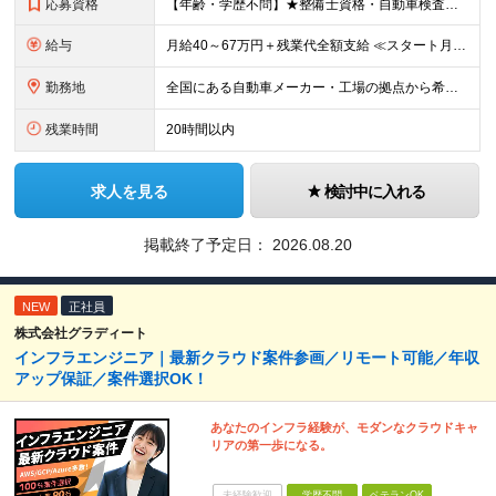
応募資格
【年齢・学歴不問】★整備士資格・自動車検査員資格をお持ちの方★既卒者・第二新卒・実務未経験者も歓迎！ ■自動車整備士資格または自動車検査員資格の保有者。 ※実務経験不問 ◎経験や資格を活かしてキャリ
給与
月給40～67万円＋残業代全額支給 ≪スタート月給例≫ ■自動車車検・整備：月給40万円+残業代 ※現年収・年齢・経験・資格・能力等、総合的に考慮し、決定します。 ※試用期間有(同待遇/最長6ヵ月
勤務地
全国にある自動車メーカー・工場の拠点から希望を考慮して決定します。 ★転居を伴う転勤はありません。 ★U・Iターン、遠方からのご応募も歓迎！引越など赴任に伴う費用、家賃は全額負担します（会社規定によ
残業時間
20時間以内
求人を見る
検討中に入れる
掲載終了予定日：
2026.08.20
NEW
正社員
株式会社グラディート
インフラエンジニア｜最新クラウド案件参画／リモート可能／年収
アップ保証／案件選択OK！
あなたのインフラ経験が、モダンなクラウドキャ
リアの第一歩になる。
未経験歓迎
学歴不問
ベテランOK