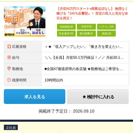
【月収50万円スタート×残業ほぼなし】 無理なく
稼げる『100％反響型』！ 安定の収入と充分な休
日を両立！
未経験歓迎
学歴不問
ベテランOK
完全週休2日
賞与複数月
面接1回
応募資格
＜★「収入アップしたい」「働き方を変えたい」「スキルを身につけたい」方、大歓迎！★＞ ◆未経験OK ◆学歴不問・第二新卒歓迎 ◆社会人経験1年以上 ★100％人柄、意欲重視の採用です 「新しい環境で
給与
＼＼【全員】月収50.1万円保証！／／ 月給30.1万円＋インセン＋特別手当20万円(半年間)＋賞与 ※経験者は優遇いたします（研修も免除の場合有） ※固定残業代:7万4000円以上/月45時間分
勤務地
■全国47都道府県の各店舗 ★勤務地はご希望を考慮の上、決定します ★今後も店舗を全国に拡大していきます ★U・Iターン歓迎（社宅あり） ★マイカー通勤OK（地域により規定あり。詳細はお問合せくださ
残業時間
10時間以内
求人を見る
検討中に入れる
掲載終了予定日：
2026.09.10
正社員