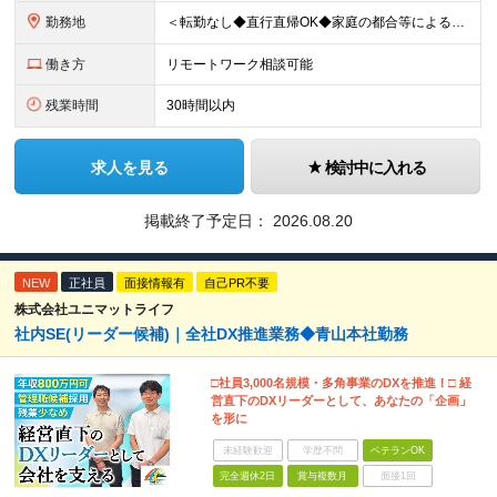
勤務地
＜転勤なし◆直行直帰OK◆家庭の都合等によるリモートワークも相談可＞ 【勤務先】 ※下記いずれかの配属となります ※希望する勤務地への配属いたします ■本社 東京都港区南青山2-12-14 ユニマ
働き方
リモートワーク相談可能
残業時間
30時間以内
求人を見る
検討中に入れる
掲載終了予定日：
2026.08.20
NEW
正社員
面接情報有
自己PR不要
株式会社ユニマットライフ
社内SE(リーダー候補)｜全社DX推進業務◆青山本社勤務
□社員3,000名規模・多角事業のDXを推進！□ 経
営直下のDXリーダーとして、あなたの「企画」
を形に
未経験歓迎
学歴不問
ベテランOK
完全週休2日
賞与複数月
面接1回