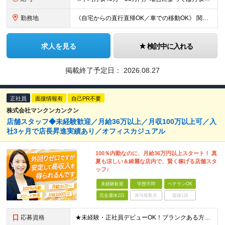
勤務地
《自宅からの直行直帰OK／車での移動OK》 関東、近畿、東海、九州、北海道、東北、北陸、中国の各エリア ★希望地域を優先します ・南関東エリア(神奈川/東京/埼玉/千葉) ・近畿エリア(大阪/兵庫/
求人を見る
検討中に入れる
掲載終了予定日：
2026.08.27
正社員
面接情報有
自己PR不要
株式会社マンクンカンクン
店舗スタッフ◆未経験歓迎／月給36万以上／月収100万以上可／入
社3ヶ月で店長昇進実績あり／オフィスカジュアル
100％内勤なのに、月給36万円以上スタート！ 真
夏も涼しい＆綺麗な店内で、賢く稼げる店舗スタ
ッフ♪
未経験歓迎
学歴不問
ベテランOK
完全週休2日
賞与複数月
面接1回
応募資格
★未経験・正社員デビューOK！ブランクある方も歓迎！ ■学歴不問 ▽当てはまる方は特に歓迎！ ◎何かしらの営業経験をお持ちの方 ◎接客や販売職の経験をお持ちの方 ◎買取業界の経験をお持ちの方