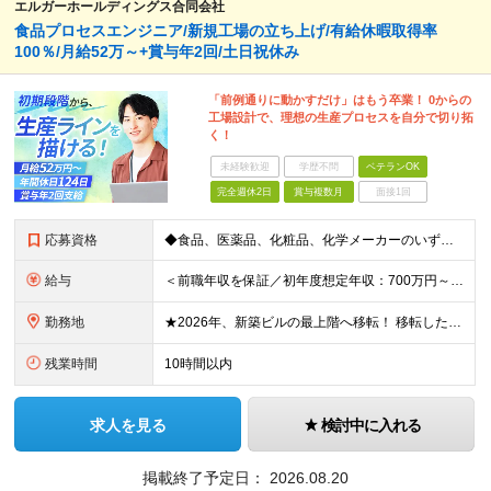
エルガーホールディングス合同会社
食品プロセスエンジニア/新規工場の立ち上げ/有給休暇取得率
100％/月給52万～+賞与年2回/土日祝休み
「前例通りに動かすだけ」はもう卒業！ 0からの
工場設計で、理想の生産プロセスを自分で切り拓
く！
未経験歓迎
学歴不問
ベテランOK
完全週休2日
賞与複数月
面接1回
応募資格
◆食品、医薬品、化粧品、化学メーカーのいずれかで、生産技術、プロセス開発の経験(3年以上) ◆高専卒・理系大卒以上 ■□こんな方を歓迎します■□ ・これまでの経験を存分に活かし、裁量大きく働きたい
給与
＜前職年収を保証／初年度想定年収：700万円～1,600万円＞ ■月給52万円～＋残業代全額支給＋賞与年2回 ※試用期間2ヶ月あり（期間中は月給45万円～、その他の待遇に差異なし） ＼安心のキャリア
勤務地
★2026年、新築ビルの最上階へ移転！ 移転したばかりのキレイなオフィスでの勤務です 神奈川県横浜市中区港町1丁目1-1 BASEGATE横浜関内タワー33階 ※原則出社となります。 ※本社所在地：
残業時間
10時間以内
求人を見る
検討中に入れる
掲載終了予定日：
2026.08.20