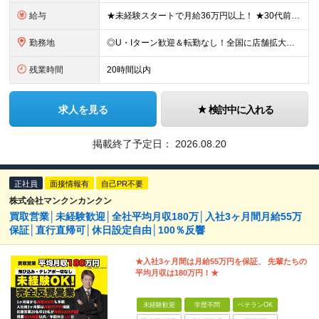
給与
★未経験スタートで月給36万円以上！ ★30代前半で月収100万円の実績あり！ ★入社3ヶ月目で店長へ昇進した実績あり！ ■月給36万円～／スタッフ ■月給45万円～（一律手当含む）＋インセンティブ／
勤務地
◎U・Iターン歓迎＆転勤なし！全国に店舗拡大中！ ◎マイカー通勤可 ※店舗による 《銀座》東京都中央区銀座5-15-18 (変更の範囲)上記を除く当社関連勤務地 ☆営業所以外の地域（全国）からの応
残業時間
20時間以内
求人を見る
検討中に入れる
掲載終了予定日：
2026.08.20
正社員
面接情報有
自己PR不要
株式会社マンクンカンクン
買取営業│未経験歓迎│全社平均月収180万│入社3ヶ月間月給55万
保証│直行直帰可│休日設定自由│100％反響
★入社3ヶ月間は月給55万円を保証、 先輩たちの
平均月収は180万円！★
未経験歓迎
学歴不問
ベテランOK