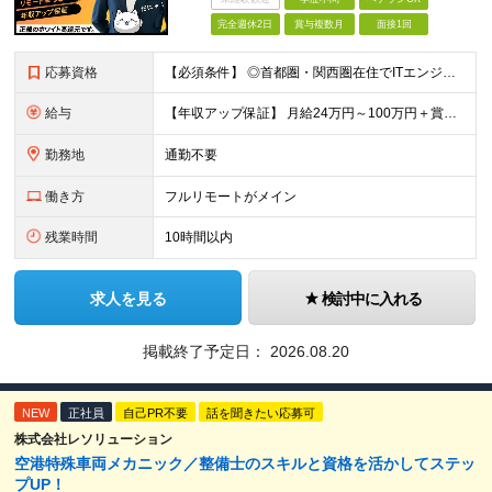
完全週休2日
賞与複数月
面接1回
応募資格
【必須条件】 ◎⾸都圏・関⻄圏在住でITエンジニアとしての実務経験が3年以上ある⽅（開発・インフラいずれも歓迎） →⾸都圏（東京、神奈川、千葉、埼⽟）、関⻄圏（⼤阪、兵庫、京都）在住のITエンジニア採
給与
【年収アップ保証】 月給24万円～100万円＋賞与（年3回）＋諸手当 ◆想定年収432万円〜1200万円(経験・スキルを考慮し決定) ※年収アップ保証付帯 ◆基本給には⽉20時間分の固定残業代(31,
勤務地
通勤不要
働き方
フルリモートがメイン
残業時間
10時間以内
求人を見る
検討中に入れる
掲載終了予定日：
2026.08.20
NEW
正社員
自己PR不要
話を聞きたい応募可
株式会社レソリューション
空港特殊車両メカニック／整備士のスキルと資格を活かしてステッ
プUP！