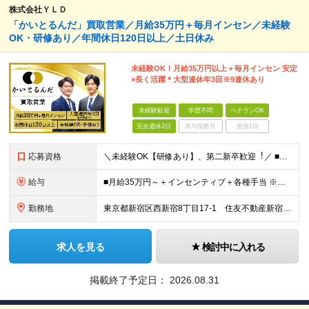
株式会社ＹＬＤ
「かいとるんだ」買取営業／⽉給35万円＋毎月インセン／未経験
OK・研修あり／年間休日120日以上／土日休み
未経験OK！月給35万円以上＋毎月インセン 安定
×長く活躍＊大型連休年3回※9連休あり
未経験歓迎
学歴不問
ベテランOK
完全週休2日
賞与複数月
面接1回
応募資格
＼未経験OK【研修あり】、第⼆新卒歓迎︕／ ■学歴不問 ■普通自動車第一種運転免許（AT限定可） リユース業界の経験者はもちろん、アパレル・飲食・ホテル等での接客経験も即戦力として活かせます！ ＼
給与
■月給35万円～＋インセンティブ＋各種手当 ※固定残業代（月45時間分87,600円～）を含む。超過した場合は別途残業代を支給いたします ※経験・年齢などを考慮の上、決定します ※試用期間3ヶ月あり
勤務地
東京都新宿区西新宿8丁目17-1 住友不動産新宿グランドタワー9F 【原則、引越を伴う転勤なし】 (変更の範囲)上記を除く当社関連勤務地
求人を見る
検討中に入れる
掲載終了予定日：
2026.08.31