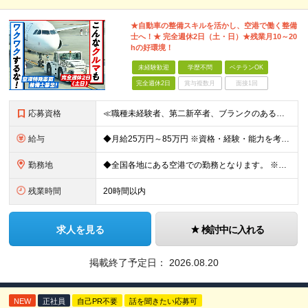
★自動車の整備スキルを活かし、空港で働く整備
士へ！★ 完全週休2日（土・日）★残業月10～20
hの好環境！
未経験歓迎
学歴不問
ベテランOK
完全週休2日
賞与複数月
面接1回
応募資格
≪職種未経験者、第二新卒者、ブランクのある方歓迎！≫ ◆自動車整備士3級以上の資格をお持ちの方 学歴不問。 ◎自動車整備士資格必須 ◎整備経験者優遇 ※技術サポートが充実しており、経験年数は不問
給与
◆月給25万円～85万円 ※資格・経験・能力を考慮の上、優遇 ※現年収・年齢・経験・資格・能力等、総合的に考慮し、決定します。 ※自動車整備の実務経験がある方はご相談ください！ ※試用期間有(同待遇/
勤務地
◆全国各地にある空港での勤務となります。 ※希望を考慮し勤務先を決定いたします。 ※地域により空港内特殊車両の整備を空港外で行なう事もあります。 ★遠方からのご応募も歓迎です。引越など赴任に伴う
残業時間
20時間以内
求人を見る
検討中に入れる
掲載終了予定日：
2026.08.20
NEW
正社員
自己PR不要
話を聞きたい応募可