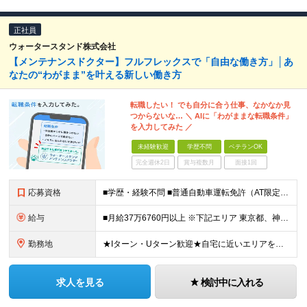
正社員
ウォータースタンド株式会社
【メンテナンスドクター】フルフレックスで「自由な働き方」│あ
なたの“わがまま”を叶える新しい働き方
転職したい！ でも自分に合う仕事、なかなか見
つからないな… ＼ AIに「わがままな転職条件」
を入力してみた ／
未経験歓迎
学歴不問
ベテランOK
完全週休2日
賞与複数月
面接1回
応募資格
■学歴・経験不問 ■普通自動車運転免許（AT限定可） ■未経験歓迎 ■ブランクOK ー－－－－－－－－－－－－－－－－－ 【私たちのミッション・ビジョンに共感していただける方】 ー－－－－－－－－
給与
■月給37万6760円以上 ※下記エリア 東京都、神奈川県、愛知県（名古屋市）、大阪府、京都府、兵庫県、滋賀県、和歌山県 ■月給35万6760円以上 ※上記エリア以外 ※経験・能力を考慮して決定。
勤務地
★Iターン・Uターン歓迎★自宅に近いエリアを選べます 神奈川/愛知/三重/岐阜/静岡/山梨/大阪/埼玉/千葉/京都/滋賀/島根/兵庫 ■関東 東京都/台東区、世田谷区 神奈川県/横浜市、川崎市、相模
求人を見る
検討中に入れる