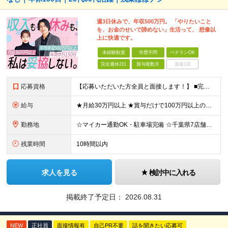
週3日休みで、年収500万円。 「やりたいこと
を、お金のせいで諦めない」生活って、 想像以
上に快適です。
未経験歓迎
学歴不問
ベテランOK
完全週休2日
賞与複数月
面接1回
応募資格
【応募いただいた方全員と面接します！】 ■完全未経験OK ■転職回数・前職・スキル・学歴不問 ■20代～30代活躍中！ ★第二新卒も大歓迎 「新卒で入社したけど、環境が合わなくて早期に退職してしまっ
給与
★月給30万円以上 ★賞与だけで100万円以上の支給実績も ★1年で年収1000万円のメンバー在籍 ★インセンティブで月20万円獲得した実績も 月給30万円～50万円＋賞与年1回（最大3カ月分）＋イ
勤務地
☆マイカー通勤OK・駐車場完備 ☆千葉県7店舗で募集 ☆2026年新店舗立ち上げ店舗あり ☆転勤なし 本社、もしくは以下店舗での勤務になります。 【本社】 千葉県印旛郡酒々井町本佐倉457-2
残業時間
10時間以内
求人を見る
検討中に入れる
掲載終了予定日：
2026.08.31
NEW
正社員
面接情報有
自己PR不要
話を聞きたい応募可