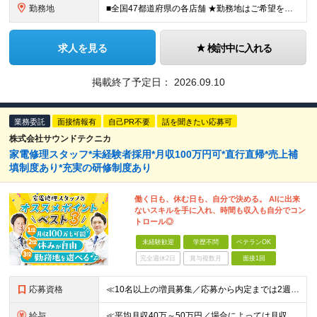
勤務地
■全国47都道府県の各店舗 ★勤務地はご希望を考慮の上、決定します ★今後も店舗を全国に拡大していきます ★U・Iターン歓迎（社宅あり） ★マイカー通勤OK（地域により規定あり。詳細はお問合せくださ
求人を見る
検討中に入れる
掲載終了予定日：
2026.09.10
業務委託
面接情報有
自己PR不要
話を聞きたい応募可
株式会社サウンドテクニカ
家電修理スタッフ*未経験者採用*月収100万円可*直行直帰*売上補
填制度あり*充実の研修制度あり
働く日も、休む日も、自分で決める。 AIに出来
ないスキルを手に入れ、時間も収入も自分でコン
トロール◎
未経験歓迎
学歴不問
ベテランOK
完全週休2日
賞与複数月
面接1回
応募資格
≪10名以上の増員募集／応募から内定までは2週間！≫ ≪未経験スタートが90％以上／必要なのは自動車免許のみ≫ ★20～40代を中心に幅広い世代の方が活躍中！ ■学歴不問 ■未経験OK ■普通自動車免
給与
≪平均月収40万～50万円／場合によっては月収100万円も可≫ ≪1年目想定年収480万円～600万円！≫ ◆完全出来高制 ※開業後、5ヶ月間は売上補填制度あり（売上額による） ◎技術研修期間(2ヶ