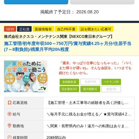
掲載終了予定日：
2026.08.20
NEW
正社員
面接情報有
自己PR不要
話を聞きたい応募可
株式会社ネクスコ・メンテナンス関東【NEXCO東日本グループ】
施工管理/初年度年収500～750万円/賞与実績4.25ヶ月分/住居手当
(7～8割負担)/残業月平均20h程度
「週末、やっぱり仕事になっちゃった」「パパ、
また帰りが遅いね」 そんな会話を、いつまでも
続けたくないから。
未経験歓迎
学歴不問
ベテランOK
完全週休2日
賞与複数月
面接1回
応募資格
【施工管理・土木工事等の経験者を高く評価します！】 ■高卒以上／普通自動車運転免許（AT限定可）をお持ちの方 ＜以下、いずれかに該当する方歓迎＞ ◎土木系学科を卒業された方 ◎1・2級土木／造園
給与
＼毎月手元に残るお金が増える／ ★賞与実績4.25ヶ月分（年間120万円～140万円以上の支給実績あり） ★家賃・駐車場代の最大8割を会社が負担！家計の支出を大幅にカット ★残業代は1分単位（合計1時
勤務地
＼関東・長野県内のみ！遠方への転勤はありません／ ★全事業所がIC近く！マイカーで快適に通勤可能です ★引越し費用や単身赴任時の家賃・家具家電の賃料も全額負担します ◎京浜事業所 神奈川県横浜市都筑
残業時間
20時間以内