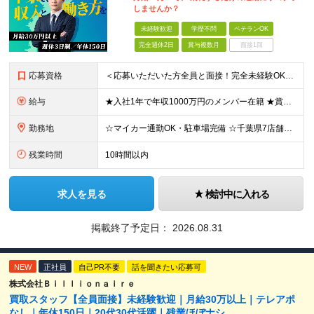
しませんか？
未経験歓迎
学歴不問
ベテランOK
完全週休2日
賞与複数月
面接1回
応募資格
＜応募いただいた方全員と面接！完全未経験OK＞ ★第二新卒・ブランクOK ★転職回数・スキル不問 ★学歴不問 ◎第二新卒も大歓迎 「新卒で入社したけど、環境が合わなくて早期に退職してしまった」 とい
給与
★入社1年で年収1000万円のメンバー在籍 ★賞与だけで100万円以上の支給実績も ★月給30万円以上 月給30万円～50万円＋賞与年1回（最大3カ月分）＋インセンティブ＋各種手当 ※研修期間中は
勤務地
☆マイカー通勤OK・駐車場完備 ☆千葉県7店舗で募集 ☆2026年新店舗立ち上げ店舗あり ☆転勤なし 本社、もしくは以下店舗での勤務になります。 【本社】 千葉県印旛郡酒々井町本佐倉457-2
残業時間
10時間以内
求人を見る
検討中に入れる
掲載終了予定日：
2026.08.31
NEW
正社員
自己PR不要
話を聞きたい応募可
株式会社Ｂｉｌｌｉｏｎａｉｒｅ
買取スタッフ【全員面接】未経験歓迎｜月給30万以上｜テレアポ
なし｜年休150日｜20代30代活躍｜残業ほぼナシ