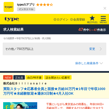
typeのアプリ
インストール
ログイン
会員登録
検討中(
0
)
MENU
47
求人検索結果
件中
1～47
件表示
その他業界 × 年収750万円以上の転職・求人情報
その他／750万円以上
変更
保存した検索条件
NEW
正社員
自己PR不要
話を聞きたい応募可
株式会社Ｂｉｌｌｉｏｎａｉｒｅ
買取スタッフ★応募者全員と面接★月給30万円★1年目で年収1000
万円可★未経験歓迎★週休3日制★4月入社OK
千葉にいながら東京並みの待遇を。 年休150日×
月給30万～で、 消耗するだけの通勤にサヨナラ