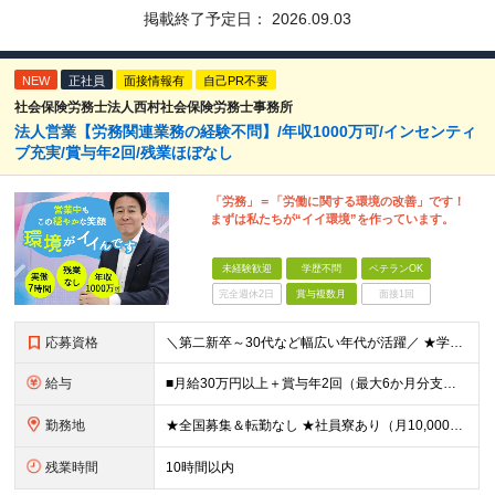
掲載終了予定日：
2026.09.03
NEW
正社員
面接情報有
自己PR不要
社会保険労務士法人西村社会保険労務士事務所
法人営業【労務関連業務の経験不問】/年収1000万可/インセンティ
ブ充実/賞与年2回/残業ほぼなし
「労務」＝「労働に関する環境の改善」です！
まずは私たちが“イイ環境”を作っています。
未経験歓迎
学歴不問
ベテランOK
完全週休2日
賞与複数月
面接1回
応募資格
＼第二新卒～30代など幅広い年代が活躍／ ★学歴不問 ★第二新卒歓迎 社会保険や労務の知識は必要ありません。 業界未経験からスタートできます！ ＼優遇します！／ ★何かしらの営業経験をお持ちの方（
給与
■月給30万円以上＋賞与年2回（最大6か月分支給実績あり）＋インセンティブ ★インセンティブ毎月支給 └最大で30～65万円を獲得する社員も └入社5年未満の社員の月平均インセンティブ15万円 ★社
勤務地
★全国募集＆転勤なし ★社員寮あり（月10,000円～） ※勤務地による ★直行直帰OK ★車・自転車・バイク通勤OK ※一部事務所 【北海道・東北】 札幌事務所、仙台事務所 【関東】 大宮事務所
残業時間
10時間以内