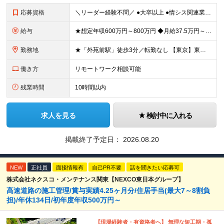
応募資格
＼リーダー経験不問／ ●大卒以上 ●情シス関連業務の実務経験(2～3年を想定) ～こんな方に最適なポジションです～ ・大きな裁量、スケール感で企画を動かしたい方 ・アイデアや経験を活かして構想から関
給与
★想定年収600万円～800万円 ◆月給37.5万円～50万円＋賞与年2回 ※経験・年齢・能力などを考慮の上、決定します。 ※残業代は管理職採用のためなし ※試用期間3ヶ月(期間中の待遇等に差異なし
勤務地
★「外苑前駅」徒歩3分／転勤なし 【東京】東京都港区南青山2-12-14 ユニマット青山ビル ※(変更の範囲)上記を除く当社関連勤務地
働き方
リモートワーク相談可能
残業時間
10時間以内
求人を見る
検討中に入れる
掲載終了予定日：
2026.08.20
NEW
正社員
面接情報有
自己PR不要
話を聞きたい応募可
株式会社ネクスコ・メンテナンス関東【NEXCO東日本グループ】
高速道路の施工管理/賞与実績4.25ヶ月分/住居手当(最大7～8割負
担)/年休134日/初年度年収500万円～
【現場経験者・有資格者へ】 無理な短工期・孤