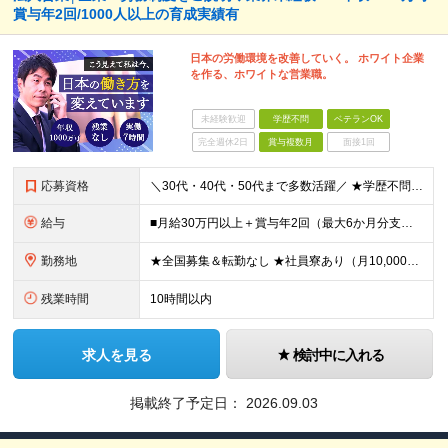
賞与年2回/1000人以上の育成実績有
日本の労働環境を改善していく。 ホワイト企業
を作る、ホワイトな営業職。
未経験歓迎
学歴不問
ベテランOK
完全週休2日
賞与複数月
面接1回
応募資格
＼30代・40代・50代まで多数活躍／ ★学歴不問 ★何かしらの営業経験をお持ちの方（経験年数・業界不問） 社会保険や労務の知識は必要ありません。 業界未経験からスタートできます！ ＜仕事のやりが
給与
■月給30万円以上＋賞与年2回（最大6か月分支給実績あり）＋インセンティブ ★インセンティブ毎月支給 └最大で30～65万円を獲得する社員も └入社5年未満の社員の月平均インセンティブ15万円 ★社
勤務地
★全国募集＆転勤なし ★社員寮あり（月10,000円～） ※勤務地による ★直行直帰OK ★車・自転車・バイク通勤OK ※一部事務所 【北海道・東北】 札幌事務所、仙台事務所 【関東】 大宮事務所
残業時間
10時間以内
求人を見る
検討中に入れる
掲載終了予定日：
2026.09.03