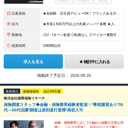
完全週休2日
賞与複数月
面接1回
応募資格
★未経験・正社員デビューOK！ブランクある方も歓迎！ ■普通自動車免許をお持ちの方（AT限定可） ■学歴不問 ▽当てはまる方は特に歓迎！ ◎何かしらの営業経験をお持ちの方 ◎接客や販売職の経験をお持
給与
★年収1,600万円以上の先輩メンバー多数 ★入社3ヶ月間は月給55万円保証＆平均月収180万円 ★入社1ヶ月目で月収200万円以上稼ぐメンバーも多数 ★社用車貸与／車両経費、ガソリン代、駐車場代全額
勤務地
◎U・Iターン歓迎 ◎転勤なし ◎マイカー通勤可 ◎社用車貸与 ◎直行直帰可 ◎営業所以外の地域（全国）からの応募OK ■札幌営業所 北海道札幌市中央区南2条西7-1-5 ■仙台営業所 宮城県仙台
残業時間
20時間以内
求人を見る
検討中に入れる
掲載終了予定日：
2026.08.20
業務委託
面接情報有
自己PR不要
株式会社損害保険リサーチ
保険調査スタッフ◆金融・保険業界経験者歓迎！*事前講習あり*30
代～60代活躍*調査は原則直行直帰*高収入可
金融・保険業界に少しでも触れた経験が立派な武
器に。 ノルマを手放し、自分のペースで働く