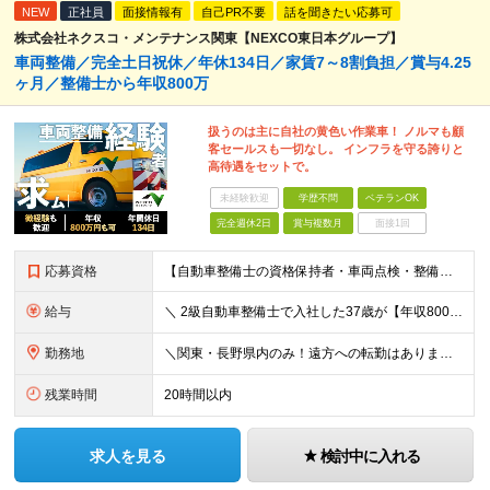
NEW
正社員
面接情報有
自己PR不要
話を聞きたい応募可
株式会社ネクスコ・メンテナンス関東【NEXCO東日本グループ】
車両整備／完全土日祝休／年休134日／家賃7～8割負担／賞与4.25
ヶ月／整備士から年収800万
扱うのは主に自社の黄色い作業車！ ノルマも顧
客セールスも一切なし。 インフラを守る誇りと
高待遇をセットで。
未経験歓迎
学歴不問
ベテランOK
完全週休2日
賞与複数月
面接1回
応募資格
【自動車整備士の資格保持者・車両点検・整備経験者歓迎！】 ディーラー、民間整備工場、 トラック・重機整備、ガソリンスタンド等での 点検・整備経験などのご経験をお持ちの方も歓迎します！ ■高卒以上 ■普
給与
＼ 2級自動車整備士で入社した37歳が【年収800万円】を実現！ ／ ★家賃・駐車場代の最大8割を会社が負担！毎月の固定費を大幅カット ★賞与実績4.25ヶ月分（年間120万円～140万円以上の支給実
勤務地
＼関東・長野県内のみ！遠方への転勤はありません／ ★全事業所がIC近く！マイカーで快適に通勤可能です ★引越し費用や単身赴任時の家賃・家具家電の賃料も全額負担します ◆京浜事業所 神奈川県横浜市
残業時間
20時間以内
求人を見る
検討中に入れる