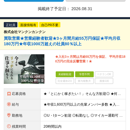
掲載終了予定日：
2026.08.31
正社員
面接情報有
自己PR不要
株式会社マンクンカンクン
買取営業★営業経験者歓迎★3ヶ月間月給55万円保証★平均月収
180万円★年収1000万超えの社員80％以上
★入社3ヶ月間は月給55万円を保証、 平均月収18
0万円の完全反響営業！★
未経験歓迎
学歴不問
ベテランOK
完全週休2日
賞与複数月
面接1回
応募資格
★「とにかく稼ぎたい！」そんな方歓迎◎ ★何かしらの営業・接客経験をお持ちの方は優遇！ ------------------------------- ■普通自動車免許をお持ちの方（AT限定可） ■学
給与
★年収1,600万円以上の先輩メンバー多数 ★入社3ヶ月間は月給55万円保証＆平均月収180万円 ★入社1ヶ月目で月収200万円以上稼ぐメンバーも多数 ★社用車貸与／車両経費、ガソリン代、駐車場代全額
勤務地
◎U・Iターン歓迎 ◎転勤なし ◎マイカー通勤可 ◎社用車貸与 ◎直行直帰可 ◎営業所以外の地域（全国）からの応募OK ■札幌営業所 北海道札幌市中央区南2条西7-1-5 ■仙台営業所 宮城県仙台
残業時間
20時間以内