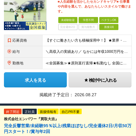
■人生経験を活かしたセカンドキャリア■ 仕事量
や内容を選んで、あなたらしいスタイルで働けま
す。
未経験歓迎
学歴不問
ベテランOK
完全週休2日
賞与複数月
面接1回
応募資格
【すぐに働きたい方も積極採用中！】 ★業界・職種未経験の方も歓迎…特別な知識は不問です ★年齢不問…40代50代を中心に幅広い年齢層の方が活躍中です ※学歴不問 ≪異業種出身の未経験者も活躍していま
給与
＼高収入の実績あり／ なかには年収1000万円を超えるスペシャリストもいらっしゃいます！ 【完全出来高報酬制】 ★仕事に慣れるまで収入をサポート 1か月目：報酬が通常の2倍 2か月目：報酬が通常の1
勤務地
≪全国募集≫★原則直行直帰★転勤なし 全国に55の拠点を展開していますので、現在お住いの地域で働けます。また、原則直行直帰で調査を行い、レポート作成はご自宅にて行うことができるため、自分のペースで働け
求人を見る
検討中に入れる
掲載終了予定日：
2026.08.27
終了間近
正社員
面接情報有
自己PR不要
株式会社エンパワー『買取大吉』
完全反響営業/未経験95％以上/残業ほぼなし/完全週休2日/月収50万
円スタート！/賞与年2回