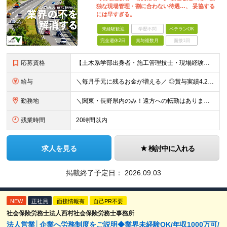
独な現場管理・割に合わない待遇…、 妥協する
には早すぎる。
未経験歓迎
学歴不問
ベテランOK
完全週休2日
賞与複数月
面接1回
応募資格
【土木系学部出身者・施工管理技士・現場経験者優遇！】 ■高卒以上 ■普通自動車運転免許（AT限定可）をお持ちの方 《 下記いずれかに該当する方歓迎 》 ◎土木系学科を卒業された方 ◎1・2級土木／
給与
＼毎月手元に残るお金が増える／ ◎賞与実績4.25ヶ月分（年間120万円～140万円以上の支給実績あり） ◎家賃・駐車場代の最大8割を会社が負担！家計の支出を大幅にカット ◎残業代は1分単位（合計1時
勤務地
＼関東・長野県内のみ！遠方への転勤はありません／ ★全事業所がIC近く！マイカーで快適に通勤可能です ★引越し費用や単身赴任時の家賃・家具家電の賃料も全額負担 ◎京浜事業所 神奈川県横浜市都筑区
残業時間
20時間以内
求人を見る
検討中に入れる
掲載終了予定日：
2026.09.03
NEW
正社員
面接情報有
自己PR不要
社会保険労務士法人西村社会保険労務士事務所
法人営業│企業へ労務制度をご説明◆業界未経験OK/年収1000万可/