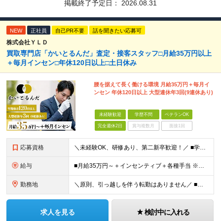
掲載終了予定日：
2026.08.31
NEW
正社員
自己PR不要
話を聞きたい応募可
株式会社ＹＬＤ
買取専⾨店「かいとるんだ」査定・接客スタッフ□⽉給35万円以上
＋毎⽉インセン□年休120日以上□土日休み
腰を据えて⻑く働ける環境 ⽉給35万円＋毎⽉イ
ンセン 年休120⽇以上 ⼤型連休年3回(9連休あり)
未経験歓迎
学歴不問
ベテランOK
完全週休2日
賞与複数月
面接1回
応募資格
＼未経験OK、研修あり、第二新卒歓迎！／ ■学歴不問 アパレル・飲食・ホテル等での接客経験も即戦力として活かせます！ ＼当社は、下記のような⽅も歓迎しています／ ◎査定スキルを習得したい方 ◎接客経
給与
■月給35万円～＋インセンティブ＋各種手当 ※固定残業代（月45時間分87,600円～）を含む。超過した場合は別途残業代を支給いたします ※経験・年齢などを考慮の上、決定します ※試用期間3ヶ月あり
勤務地
＼原則、引っ越しを伴う転勤はありません／ ■阿佐ヶ谷 東京都杉並区阿佐ヶ谷南1-35-4 SIDEPLACE ASAGAYA ■成城学園前 東京都世田谷区成城2-35-11 ■練馬 東京都練馬区
求人を見る
検討中に入れる