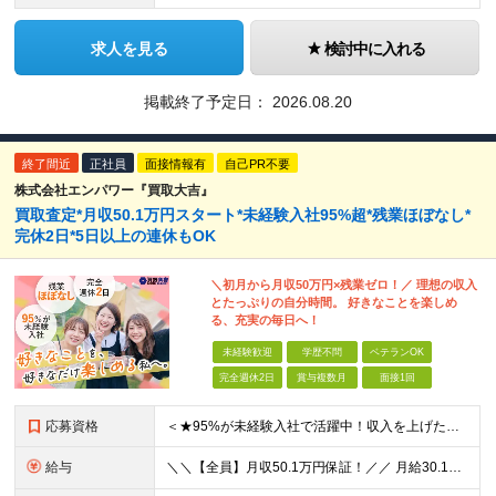
求人を見る
検討中に入れる
掲載終了予定日：
2026.08.20
終了間近
正社員
面接情報有
自己PR不要
株式会社エンパワー『買取大吉』
買取査定*月収50.1万円スタート*未経験入社95%超*残業ほぼなし*
完休2日*5日以上の連休もOK
＼初月から月収50万円×残業ゼロ！／ 理想の収入
とたっぷりの自分時間。 好きなことを楽しめ
る、充実の毎日へ！
未経験歓迎
学歴不問
ベテランOK
完全週休2日
賞与複数月
面接1回
応募資格
＜★95%が未経験入社で活躍中！収入を上げたい・新しいスキルを身につけたい方、大歓迎！★＞ ◆学歴不問・第二新卒歓迎 ◆社会人経験1年以上 ★100％人柄、意欲重視の採用です 「新しい環境でスタート
給与
＼＼【全員】月収50.1万円保証！／／ 月給30.1万円＋インセン＋特別手当20万円(半年間)＋賞与 ※経験者は優遇いたします（研修も免除の場合有） ※固定残業代:7万4000円以上/月45時間分