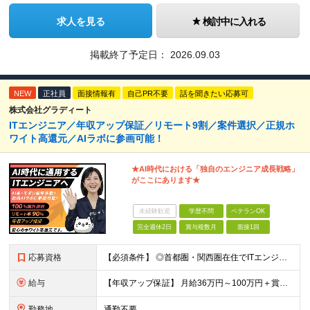
求人を見る
検討中に入れる
掲載終了予定日：
2026.09.03
NEW
正社員
面接情報有
自己PR不要
話を聞きたい応募可
株式会社グラディート
ITエンジニア／年収アップ保証／リモート9割／案件選択／正規ホ
ワイト高還元／AIラボに参画可能！
★AI時代における「独自のエンジニア成⻑戦略」
がここにあります★
未経験歓迎
学歴不問
ベテランOK
完全週休2日
賞与複数月
面接1回
応募資格
【必須条件】 ◎首都圏・関西圏在住でITエンジニアとしての実務経験が3年以上ある⽅（開発・インフラいずれも歓迎） →首都圏（東京、神奈川、千葉、埼玉）、関西圏（大阪、兵庫、京都）在住のITエンジニア採
給与
【年収アップ保証】 月給36万円～100万円＋賞与（年3回）＋諸手当 ◆想定年収432万円〜1200万円(経験・スキルを考慮し決定) ※年収アップ保証付帯 ◆基本給には⽉20時間分の固定残業代(31,
勤務地
通勤不要