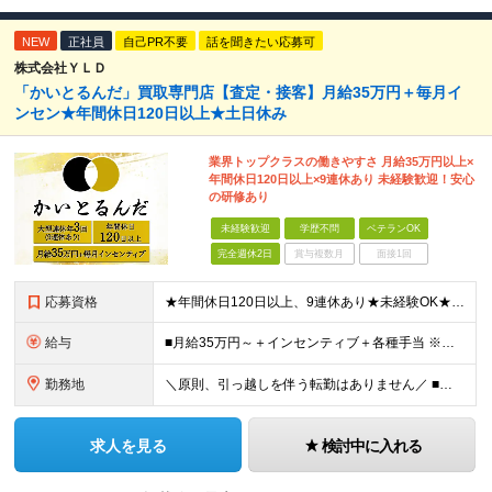
NEW
正社員
自己PR不要
話を聞きたい応募可
株式会社ＹＬＤ
「かいとるんだ」買取専門店【査定・接客】月給35万円＋毎月イ
ンセン★年間休日120日以上★土日休み
業界トップクラスの働きやすさ ⽉給35万円以上×
年間休⽇120⽇以上×9連休あり 未経験歓迎！安⼼
の研修あり
未経験歓迎
学歴不問
ベテランOK
完全週休2日
賞与複数月
面接1回
応募資格
★年間休日120日以上、9連休あり★未経験OK★学歴不問＊知識・経験不問＊研修あり＊早期昇格も可■リユース業界で査定スキルを磨きたい方■キャリアアップに意欲的な方 ＊未経験OK＊研修あり ＊スピード
給与
■月給35万円～＋インセンティブ＋各種手当 ※固定残業代（月45時間分87,600円～）を含む。超過した場合は別途残業代を支給いたします ※経験・年齢などを考慮の上、決定します ※試用期間3ヶ月あり
勤務地
＼原則、引っ越しを伴う転勤はありません／ ■阿佐ヶ谷 東京都杉並区阿佐ヶ谷南1-35-4 SIDEPLACE ASAGAYA ■成城学園前 東京都世田谷区成城2-35-11 ■練馬 東京都練馬区
求人を見る
検討中に入れる