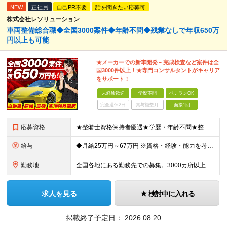
NEW
正社員
自己PR不要
話を聞きたい応募可
株式会社レソリューション
車両整備総合職◆全国3000案件◆年齢不問◆残業なしで年収650万
円以上も可能
★メーカーでの新車開発～完成検査など案件は全
国3000件以上！★専門コンサルタントがキャリア
をサポート！
未経験歓迎
学歴不問
ベテランOK
完全週休2日
賞与複数月
面接1回
応募資格
★整備士資格保持者優遇★学歴・年齢不問★整備経験者・既卒者・第二新卒・車業界経験者・未経験者歓迎！ ◎経験や資格を活かしてキャリアアップしたい方 ◎ライフスタイルに合った働き方を求めている方 ◎技術
給与
◆月給25万円～67万円 ※資格・経験・能力を考慮の上、優遇 ※現年収・年齢・経験・資格・能力等、総合的に考慮し、決定します。 ※自動車整備の実務経験がある方はご相談ください！ ※試用期間有(同待遇/
勤務地
全国各地にある勤務先での募集。3000カ所以上から希望を考慮し決定。 ★転居を伴う転勤なし。 ★遠方からのご応募も歓迎！引越など赴任に伴う費用、家賃は全額負担します（会社規定による）。 ★請負先
求人を見る
検討中に入れる
掲載終了予定日：
2026.08.20