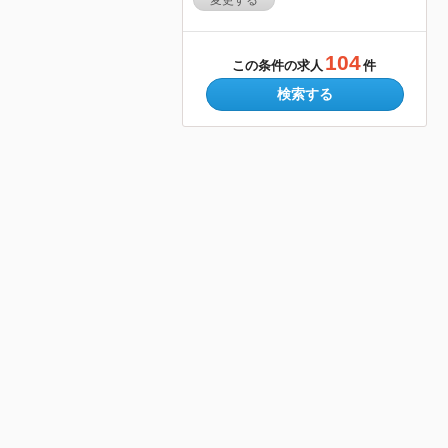
変更する
104
この条件の求人
件
検索する