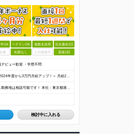
卒OK
ベテランOK
複数名採用
完全週休2日
企業
転勤なし
土日面接可
面接1回
員デビュー歓迎 ・学歴不問
★賞与4ヶ月分支給実績あり&月給25万円スタート！ ＜2024年度から3万円月給アップ！＞ 月給25万円～+諸手当+賞与年2回 ※上記金額に残業代は含みません。超過分は別途全額支給します。 ※試用
☆山手線沿線「田町駅」で働く！ ※転勤はありませんし勤務地は相談可能です！ 本社：東京都港区芝浦4丁目3番4号 田町きよたビル5F ※転勤はありません ※(変更の範囲)上記を除く当社関連勤務地
検討中に入れる