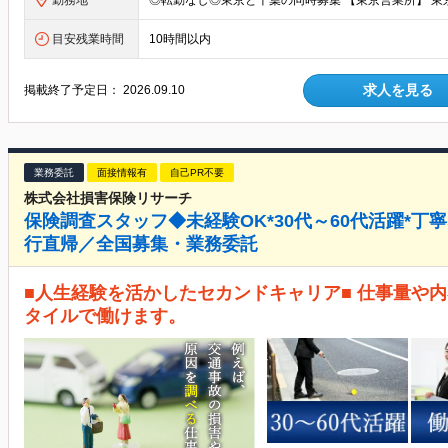
勤務地
目安残業時間
10時間以内
求人を見る
掲載終了予定日：
2026.09.10
業務委託
面接情報有
自己PR不要
株式会社損害保険リサーチ
保険調査スタッフ◆未経験OK*30代～60代活躍*丁
行直帰／全国募集・業務委託
■人生経験を活かしたセカンドキャリア■ 仕事量や
タイルで働けます。