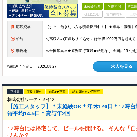
未経験歓迎
学歴不問
第二新
休日120日
賞与複数月
上場
応募資格
給与
勤務地
求人を見る
掲載終了予定日：
2026.08.27
正社員
面接情報有
自己PR不要
話を聞きたい応募可
株式会社ワーク・メイツ
【施工スタッフ】＊未経験OK＊年休126日＊17時
得平均14.5日＊賞与年2回
17時台には帰宅して、ビールを開ける。 そんな「
せんか？