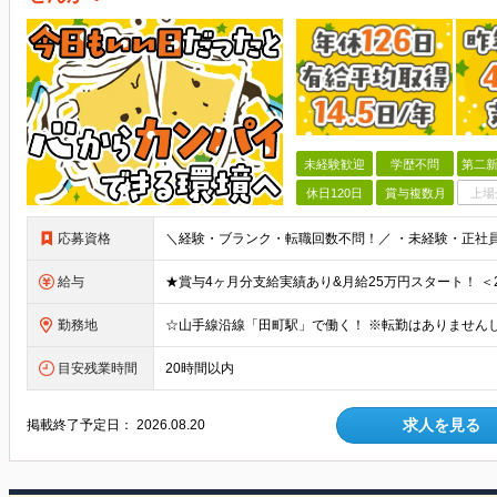
未経験歓迎
学歴不問
第二新
休日120日
賞与複数月
上場
応募資格
＼経験・ブランク・転職回数不問！／ ・未経験・正社
給与
勤務地
目安残業時間
20時間以内
求人を見る
掲載終了予定日：
2026.08.20