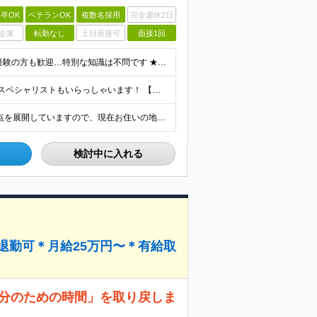
卒OK
ベテランOK
複数名採用
完全週休2日
企業
転勤なし
土日面接可
面接1回
【すぐに働きたい方も積極採用中！】 ★業界・職種未経験の方も歓迎…特別な知識は不問です ★年齢不問…40代50代を中心に幅広い年齢層の方が活躍中です ※学歴不問 ≪異業種出身の未経験者も活躍していま
＼高収入の実績あり／ なかには年収1000万円を超えるスペシャリストもいらっしゃいます！ 【完全出来高報酬制】 ★仕事に慣れるまで収入をサポート 1か月目：報酬が通常の2倍 2か月目：報酬が通常の1
≪全国募集≫★原則直行直帰★転勤なし 全国に55の拠点を展開していますので、現在お住いの地域で働けます。また、原則直行直帰で調査を行い、レポート作成はご自宅にて行うことができるため、自分のペースで働け
検討中に入れる
台退勤可＊月給25万円〜＊有給取
自分のための時間」を取り戻しま