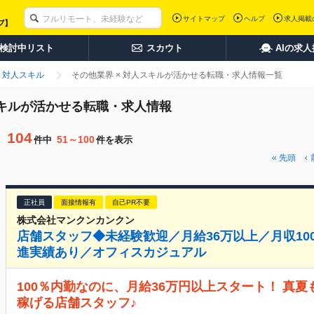
サイトマップ
ヘルプ
求人掲載
検討中リスト
スカウト
AIの求
対人スキル
その他業界 × 対人スキルが活かせる転職・求人情報一覧
人スキルが活かせる転職・求人情報
104
51～100
件中
件を表示
先頭
正社員
面接情報有
自己PR不要
株式会社マンクンカンクン
店舗スタッフ◆未経験歓迎／月給36万以上／月収10
進実績あり／オフィスカジュアル
100％内勤なのに、月給36万円以上スタート！ 真
稼げる店舗スタッフ♪