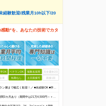
験歓迎/残業月10h以下/20
の感動”を、あなたの技術でカタ
卒OK
ベテランOK
複数名採用
完全週休2日
企業
転勤なし
土日面接可
面接1回
＼20代の若手から、30代・40代・50代のミドル・ベテラン層まで幅広く歓迎！／ ■未経験OK ■学歴不問 ■普通自動車運転免許（AT限定可｜MTをお持ちの方も尚可） ～ひとつでも当てはまれば、それ
◎前職給与考慮 月給26万8,000円～＋各種手当 ◆試用期間3カ月あり（期間中は21万4,500円～＋各種手当） ※年齢・経験・能力などを考慮の上、決定します ※上記給与はみなし残業代24,00