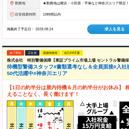
勤務地
目安残業時間
10時間以内
求人を見る
掲載終了予定日：
2026.08.24
終了間近
正社員
面接情報有
自己PR不要
株式会社 特別警備保障【東証プライム市場上場 セントラル警備
待機型警備スタッフ#書類選考なし＆全員面接#入社祝金
50代活躍中#神奈川エリア
【1日の約半分は屋内待機＆月の約半分がお休み】 
えることなく、長く働けます！