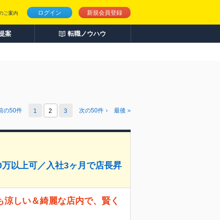
ログイン
新規会員登録
のご案内
人提案
転職ノウハウ
前の
50
件
次の
50
件
最後
1
2
3
0万以上可／入社3ヶ月で店長昇
夏も涼しい＆綺麗な店内で、賢く