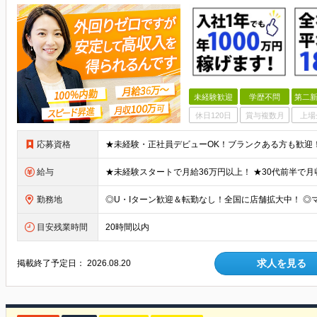
未経験歓迎
学歴不問
第二新
休日120日
賞与複数月
上場
応募資格
給与
勤務地
目安残業時間
20時間以内
求人を見る
掲載終了予定日：
2026.08.20