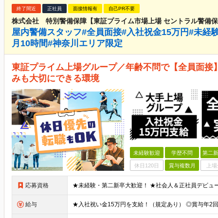
終了間近
正社員
面接情報有
自己PR不要
株式会社 特別警備保障【東証プライム市場上場 セントラル警備
屋内警備スタッフ#全員面接#入社祝金15万円#未経験
月10時間#神奈川エリア限定
東証プライム上場グループ／年齢不問で【全員面接
みも大切にできる環境
未経験歓迎
学歴不問
第二新
休日120日
賞与複数月
上場
応募資格
給与