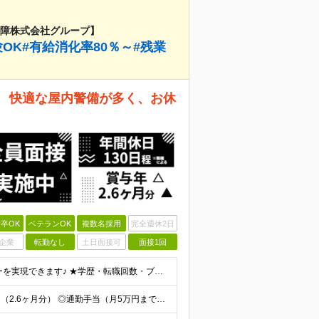
保障株式会社グループ】
OK#有給消化率80％～#残業
】 快適な屋内警備が多く、お休
卒OK
ベテランOK
複数名採用
完全週休2日
企業
転勤なし
土日面接可
面接1回
★未経験・第二新卒大歓迎！ ★社会人＆正社員デビューを実現できます♪ ★学歴・転職回数・ブランク不問 ★65歳未満の方（定年年齢を上限とするため） ※人物重視の採用です！ ≪未経験スタートの社員が多
★入社祝い金15万円を支給！（規定あり） ◎賞与年2回（2.6ヶ月分） ◎通勤手当（月5万円まで） ◎残業手当（全額支給） ◎家族手当（1名につき7,000円支給） ◎夜勤手当（1000円/回 ※1ヶ