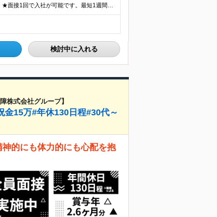
★勤務地は横浜・小田原・平塚など神奈川エリア限定！ ★面接1回で入社が可能です。最短1週間での入社も！ 平塚市内（施設先）もしくは隣接する近隣の地域での勤務となります。 ・神奈川県平塚市 ・神奈川県
検討中に入れる
保障株式会社グループ】
15万#年休130日程#30代～
精神的にも体力的にも心配を抱