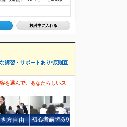
◎転勤なし◎東京と千葉の同時募集 【東京営業所】 東京都中央区新川2－24－2ビコービル４階B 【千葉営業所】 千葉県千葉市美浜区新港222-16 ※全国出社あり。出張先のホテル代や交通費は会社
検討中に入れる
寧な講習・サポートあり*原則直
内容を選んで、あなたらしいス