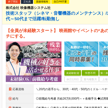
終了間近
正社員
面接情報有
自己PR不要
株式会社 映像機器システム社
技術スタッフ（シネマ・音響機器のメンテナンス）/未経
代～50代まで活躍/転勤無し
【全員が未経験スタート】 映画館やイベントの“あ
チにする。
未経験歓迎
学歴不問
第二新
休日120日
賞与複数月
上場
応募資格
給与