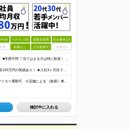
卒OK
ベテランOK
複数名採用
完全週休2日
企業
転勤なし
土日面接可
面接1回
★未経験・正社員デビューOK！ブランクある方も歓迎！ ■学歴不問 ▽当てはまる方は特に歓迎！ ◎何かしらの営業経験をお持ちの方 ◎接客や販売職の経験をお持ちの方 ◎買取業界の経験をお持ちの方
★未経験スタートで月給36万円以上！ ★30代前半で月収100万円の実績あり！ ★入社3ヶ月目で店長へ昇進した実績あり！ ■月給36万円～／スタッフ ■月給45万円～（一律手当含む）＋インセンティブ／
◎U・Iターン歓迎＆転勤なし！全国に店舗拡大中！ ◎マイカー通勤可 ※店舗による 《銀座》東京都中央区銀座5-15-18 (変更の範囲)上記を除く当社関連勤務地 ☆営業所以外の地域（全国）からの応
検討中に入れる