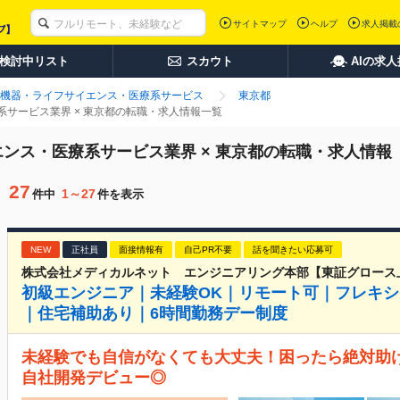
サイトマップ
ヘルプ
求人掲載
検討中リスト
スカウト
AIの求
機器・ライフサイエンス・医療系サービス
東京都
サービス業界 × 東京都の転職・求人情報一覧
ンス・医療系サービス業界 × 東京都の転職・求人情報
27
1～27
件中
件を表示
NEW
正社員
面接情報有
自己PR不要
話を聞きたい応募可
株式会社メディカルネット エンジニアリング本部【東証グロース
初級エンジニア｜未経験OK｜リモート可｜フレキシ
｜住宅補助あり｜6時間勤務デー制度
未経験でも自信がなくても大丈夫！困ったら絶対助
自社開発デビュー◎