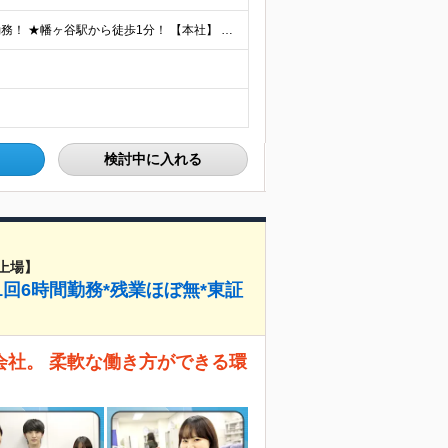
★出社とリモートワークを組み合わせたハイブリッド勤務！ ★幡ヶ谷駅から徒歩1分！ 【本社】 東京都渋谷区幡ヶ谷1-34-14 宝ビル3F ※(変更の範囲)上記を除く当社関連勤務地
検討中に入れる
上場】
1回6時間勤務*残業ほぼ無*東証
会社。 柔軟な働き方ができる環