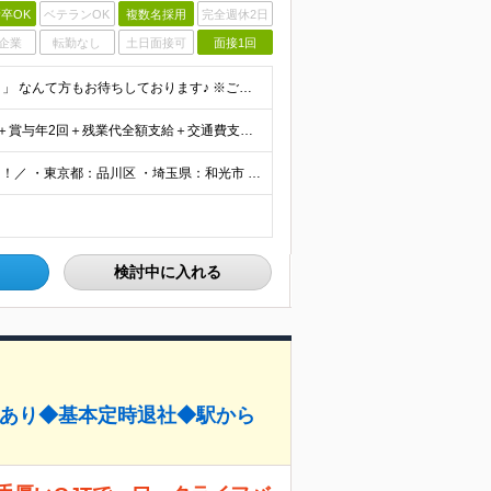
卒OK
ベテランOK
複数名採用
完全週休2日
企業
転勤なし
土日面接可
面接1回
■未経験OK ■学歴不問 「小学生の時に飼育委員だった！」 なんて方もお待ちしております♪ ※ご自宅でのペット飼育について※ ご自宅でげっ歯類・ウサギのペット飼育を禁止しております。当社業務では清
★賞与年2回あり★ 【未経験の方】月給20万7,750円～＋賞与年2回＋残業代全額支給＋交通費支給 【生物系大卒の方】月給21万3,750円～＋賞与年2回＋残業代全額支給＋交通費支給 ★手当が充実
＼東京、埼玉、神奈川、愛知、大阪、京都で積極採用中！／ ・東京都：品川区 ・埼玉県：和光市 ・神奈川県：横浜市戸塚区、藤沢市 ・茨城県：つくば市 Lマイカー通勤OK！ ・愛知県：犬山市
検討中に入れる
援あり◆基本定時退社◆駅から