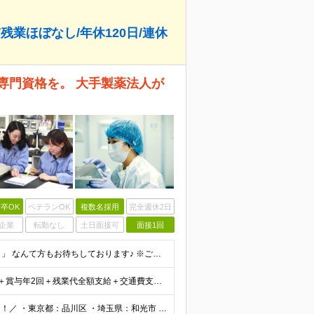
残業ほぼなし/年休120日/連休
専門資格を。 大手製薬法人が
卒OK
ベテランOK
複数名採用
完全週休2日
企業
転勤なし
土日面接可
面接1回
■未経験OK ■学歴不問 「小学生の時に飼育委員だった！」 なんて方もお待ちしております♪ ※ご自宅でのペット飼育について※ ご自宅でげっ歯類・ウサギのペット飼育を禁止しております。当社業務では清
★賞与年2回あり★ 【未経験の方】月給20万7,750円～＋賞与年2回＋残業代全額支給＋交通費支給 【生物系大卒の方】月給21万3,750円～＋賞与年2回＋残業代全額支給＋交通費支給 ★手当が充実
＼東京、埼玉、神奈川、愛知、大阪、京都で積極採用中！／ ・東京都：品川区 ・埼玉県：和光市 ・神奈川県：横浜市戸塚区、藤沢市 ・茨城県：つくば市 Lマイカー通勤OK！ ・愛知県：犬山市