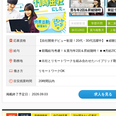
未経験歓迎
学歴不問
第二新
休日120日
賞与複数月
上場
応募資格
給与
勤務地
働き方
リモートワークOK
目安残業時間
20時間以内
求人を見る
掲載終了予定日：
2026.09.03
NEW
正社員
面接情報有
自己PR不要
話を聞きたい応募可