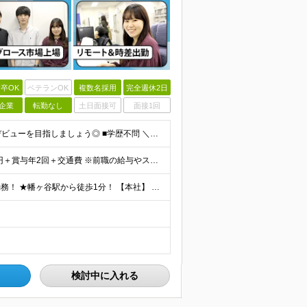
卒OK
ベテランOK
複数名採用
完全週休2日
企業
転勤なし
土日面接可
面接1回
★未経験の方大歓迎！ ★自社サービスの会社でIT業界デビューを目指しましょう◎ ■学歴不問 ＼以下のような方大歓迎／ ◎ITの仕事に興味がある ◎エンジニアとしてキャリアを築きたい ◎社会貢献性の高
★賞与年2回＆昇給随時！★ ■月給26万2,000円～33万円＋賞与年2回＋交通費 ※前職の給与やスキルを考慮し決定します ※固定残業代（月45時間分／6万9,000円～8万7,000円）を含みます
★出社とリモートワークを組み合わせたハイブリッド勤務！ ★幡ヶ谷駅から徒歩1分！ 【本社】 東京都渋谷区幡ヶ谷1-34-14 宝ビル3F ※(変更の範囲)上記を除く当社関連勤務地
検討中に入れる