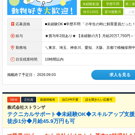
未経験歓迎
学歴不問
第二新
休日120日
賞与複数月
上場
応募資格
給与
勤務地
目安残業時間
10時間以内
求人を見る
掲載終了予定日：
2026.09.03
NEW
正社員
面接情報有
自己PR不要
話を聞きたい応募可
株式会社ストランザ
テクニカルサポート◆未経験OK◆スキルアップ支
徒歩1分◆月給45.9万円も可