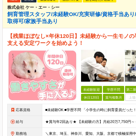
株式会社 ケー・エー・シー
飼育管理スタッフ/未経験OK/充実研修/資格手当あり/
取得可/家族手当あり
【残業ほぼなし×年休120日】未経験から一生モノの
支える安定ワークを始めよう！
未経験歓迎
学歴不問
第二新
休日120日
賞与複数月
上場
応募資格
給与
勤務地