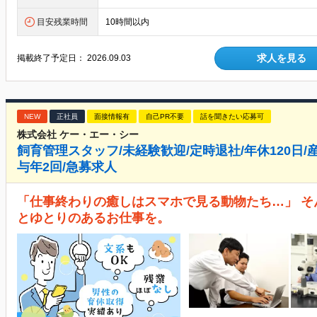
目安残業時間
10時間以内
求人を見る
掲載終了予定日：
2026.09.03
NEW
正社員
面接情報有
自己PR不要
話を聞きたい応募可
株式会社 ケー・エー・シー
飼育管理スタッフ/未経験歓迎/定時退社/年休120日/
与年2回/急募求人
「仕事終わりの癒しはスマホで見る動物たち…」 そ
とゆとりのあるお仕事を。