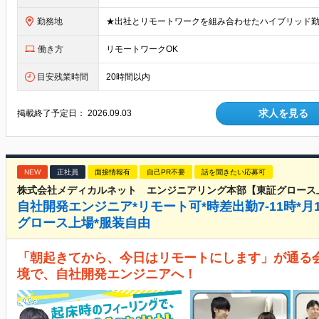
勤務地
働き方
リモートワークOK
目安残業時間
20時間以内
求人を見る
掲載終了予定日：
2026.09.03
NEW
正社員
面接情報有
自己PR不要
話を聞きたい応募可
株式会社メディカルネット エンジニアリング本部【東証グロース
自社開発エンジニア*リモート可*時差出勤7-11時*月
グロース上場*服装自由
「朝起きてから、今日はリモートにします」が通る
境で、自社開発エンジニアへ！