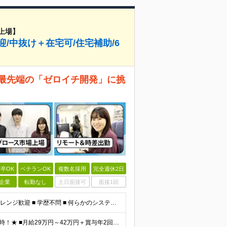
上場】
/中抜け＋在宅可/住宅補助/6
ら最先端の「ゼロイチ開発」に挑
卒OK
ベテランOK
複数名採用
完全週休2日
企業
転勤なし
土日面接可
面接1回
□ SESからの転身歓迎 □ 保守運用・経験浅めからのチャレンジ歓迎 ■ 学歴不問 ■ 何らかのシステム開発経験をお持ちの方（言語・年数不問） ＜当社で経験できること＞ ・企画、要件定義、設計、実装
★前職給与考慮！月給42万円も可＆賞与年2回＆昇給随時！★ ■月給29万円～42万円＋賞与年2回＋交通費 ※前職の給与やスキルを考慮し決定します ※固定残業代（月45時間分／7万7,000円～11万