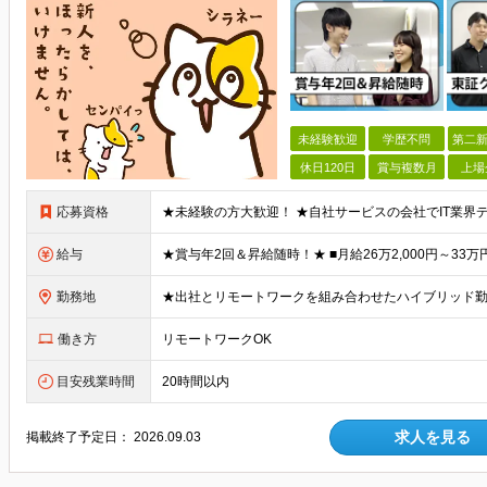
未経験歓迎
学歴不問
第二新
休日120日
賞与複数月
上場
応募資格
給与
勤務地
働き方
リモートワークOK
目安残業時間
20時間以内
求人を見る
掲載終了予定日：
2026.09.03