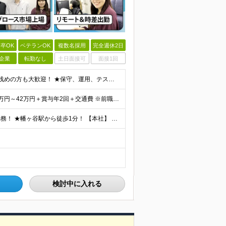
卒OK
ベテランOK
複数名採用
完全週休2日
企業
転勤なし
土日面接可
面接1回
【自社開発デビュー歓迎！20代・30代活躍中】 ★経験浅めの方も大歓迎！ ★保守、運用、テスターの方も歓迎！ ★歯科医療の専門知識は不要！ ■学歴不問 ■ITに関する何らかの経験・知識のある方 ★求
★前職給与考慮！＆賞与年2回＆昇給随時！★ ■月給29万円～42万円＋賞与年2回＋交通費 ※前職の給与やスキルを考慮し決定します ※固定残業代（月45時間分／7万7,000円～11万1,000円）を
★出社とリモートワークを組み合わせたハイブリッド勤務！ ★幡ヶ谷駅から徒歩1分！ 【本社】 東京都渋谷区幡ヶ谷1-34-14 宝ビル3F ※(変更の範囲)上記を除く当社関連勤務地
検討中に入れる