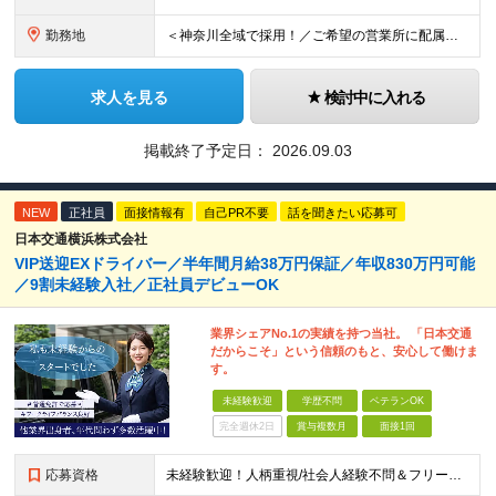
勤務地
＜神奈川全域で採用！／ご希望の営業所に配属＞◎転居を伴う転勤なし！◎U・Iターン歓迎！◎マイカー通勤OK（駐車場完備） 神奈川全域に6拠点（★希望の営業所に配属） ■本社：横浜市戸塚区名瀬町1152
求人を見る
検討中に入れる
掲載終了予定日：
2026.09.03
NEW
正社員
面接情報有
自己PR不要
話を聞きたい応募可
日本交通横浜株式会社
VIP送迎EXドライバー／半年間月給38万円保証／年収830万円可能
／9割未経験入社／正社員デビューOK
業界シェアNo.1の実績を持つ当社。 「日本交通
だからこそ」という信頼のもと、安心して働けま
す。
未経験歓迎
学歴不問
ベテランOK
完全週休2日
賞与複数月
面接1回
応募資格
未経験歓迎！人柄重視/社会人経験不問＆フリーターもOK ■普通自動車免許（AT限定可）を取得して1年以上経過している方 ※前職・学歴・ブランク・転職回数などは一切不問です。 <2種免許取得代は全額