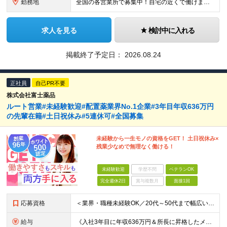
勤務地
全国の各営業所で募集中！自宅の近くで働けます。 ※住所は一部の営業所のみ載せています ★詳細は以下のリンクをご覧ください https://www.fujiyakuhin.co.jp/shop/eig
求人を見る
検討中に入れる
掲載終了予定日：
2026.08.24
正社員
自己PR不要
株式会社富士薬品
ルート営業#未経験歓迎#配置薬業界No.1企業#3年目年収636万円
の先輩在籍#土日祝休み#5連休可#全国募集
未経験から一生モノの資格をGET！ 土日祝休み×
残業少なめで無理なく働ける！
未経験歓迎
学歴不問
ベテランOK
完全週休2日
賞与複数月
面接1回
応募資格
＜業界・職種未経験OK／20代～50代まで幅広い年齢層が活躍中＞ ■普通自動車免許（AT限定可）をお持ちの方 └お客様先へ訪問するため、問題なく運転ができる方を想定しています。 ■高卒以上 ■60歳未
給与
《入社3年目に年収636万円＆所長に昇格したメンバーも！》 ◆月給245,796円～269,205円+営業実績手当+諸手当 ※試用期間3ヶ月(待遇同一) ※固定残業代(22.5時間分/35,796円～