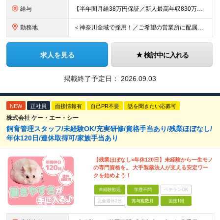
給与
【半年間月給38万円保証／新人最高年収830万円／賞与年2回／給料控除を100%撤廃】 6ヶ月間、月給38万円保証＋歩合給＋賞与年2回（川崎／保土ヶ谷／戸塚） ◆保証額を超える売上時は上乗せした給与
勤務地
＜神奈川全域で採用！／ご希望の営業所に配属＞ ◎転居を伴う転勤なし！ ◎U・Iターン歓迎！ ◎マイカー通勤OK（駐車場完備） 神奈川全域に6拠点（★希望の営業所に配属） ■本社：横浜市戸塚区名瀬町1
求人を見る
検討中に入れる
掲載終了予定日：
2026.09.03
NEW
正社員
面接情報有
自己PR不要
話を聞きたい応募可
株式会社 ケー・エー・シー
飼育管理スタッフ/未経験OK/充実研修/資格手当あり/残業ほぼなし/
年休120日/連休取得可/家族手当あり
【残業ほぼなし×年休120日】未経験から一生モノ
の専門資格を。 大手製薬法人が支える安定ワー
クを始めよう！
未経験歓迎
学歴不問
ベテランOK
完全週休2日
賞与複数月
面接1回