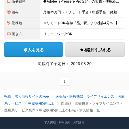
応募資格
◆Adobe（Premiere Proなど）の実務・使用経験 ◆大卒以上 ～～こんな方を求めています～～ ◆医療業界への興味がある方 ◆社会貢献性の高い仕事に就きたい方 ◆実際の手術映像を扱うため、
給与
月給35万円～＋リモート手当＋出張手当 ※経験・スキルを考慮の上、決定いたします。 ※試用期間3ヶ月あり（期間中の待遇に差異はありません） ※固定残業代（30時間分／8万円）を含む。超過分は別途支給
勤務地
≪リモートOK/各線「品川駅」より徒歩4分≫ 【本社】 東京都港区高輪3丁目25-29 Ave.Takanawa 5階エキスパートオフィス品川高輪 (変更の範囲)上記を除く当社関連勤務地
働き方
リモートワークOK
求人を見る
検討中に入れる
掲載終了予定日：
2026.08.20
1
転職・求人情報サイトのtype
医薬品・医療機器・ライフサイエンス・医療
系サービス
中途採用5割以上
医薬品・医療機器・ライフサイエンス・
医療系サービス業界 × 中途採用5割以上の転職・求人情報一覧
求人掲載・利用規約・お問合せ