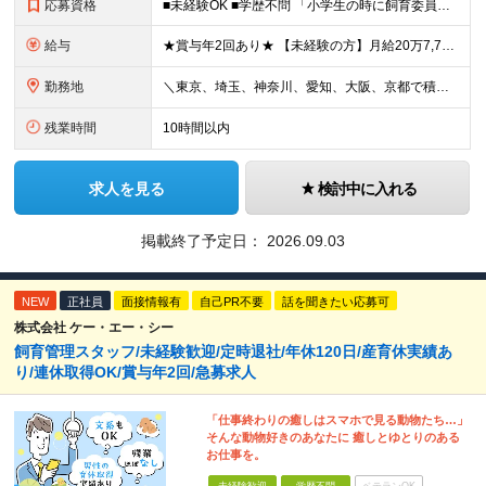
応募資格
■未経験OK ■学歴不問 「小学生の時に飼育委員だった！」 なんて方もお待ちしております♪ ※ご自宅でのペット飼育について※ ご自宅でげっ歯類・ウサギのペット飼育を禁止しております。当社業務では清
給与
★賞与年2回あり★ 【未経験の方】月給20万7,750円～＋賞与年2回＋残業代全額支給＋交通費支給 【生物系大卒の方】月給21万3,750円～＋賞与年2回＋残業代全額支給＋交通費支給 ★手当が充実
勤務地
＼東京、埼玉、神奈川、愛知、大阪、京都で積極採用中！／ ・東京都：品川区 ・埼玉県：和光市 ・神奈川県：横浜市戸塚区、藤沢市 ・茨城県：つくば市 Lマイカー通勤OK！ ・愛知県：犬山市
残業時間
10時間以内
求人を見る
検討中に入れる
掲載終了予定日：
2026.09.03
NEW
正社員
面接情報有
自己PR不要
話を聞きたい応募可
株式会社 ケー・エー・シー
飼育管理スタッフ/未経験歓迎/定時退社/年休120日/産育休実績あ
り/連休取得OK/賞与年2回/急募求人
「仕事終わりの癒しはスマホで見る動物たち…」
そんな動物好きのあなたに 癒しとゆとりのある
お仕事を。