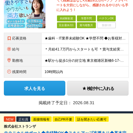
＼＼残業ほぼなし×月給29.2万円～／／ プライベ
ートを大切にしながら、感謝されるやりがいも手
に入れよう！
未経験歓迎
学歴不問
ベテランOK
完全週休2日
賞与複数月
面接1回
応募資格
★歯科・IT業界未経験OK ★学歴不問 ◆お客様対応の経験がある方（目安：1年以上） ＼こんな方はすぐにご活躍いただけます／ ※必須ではございませんので、ご安心ください！ ◇医科や歯科業界で働いた
給与
＊月給41.7万円からスタートも可 ＊賞与支給実績あり（業績連動型） ＊年収500万円以上も可能！ 月給292,000円～417,000円 ※月給は経験・スキルを考慮し決定しています ※給与には固
勤務地
★駅から徒歩1分の好立地 東京都港区新橋6-17-21 住友不動産 御成門駅前ビル 3F (変更の範囲)上記を除く当社関連勤務地
残業時間
10時間以内
求人を見る
検討中に入れる
掲載終了予定日：
2026.08.31
NEW
正社員
面接情報有
自己PR不要
話を聞きたい応募可
株式会社ストランザ