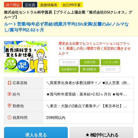
終了間近
正社員
面接情報有
自己PR不要
株式会社セントラル科学貿易【プライム上場企業「株式会社GSIクレオス」グ
ループ】
ルート営業/毎年必ず昇給/残業月平均15h未満/反響のみ/ノルマな
し/賞与平均2.62ヶ月
歴史ある企業でもコミュニケーションはフラッ
ト！ 風通しの良い環境で長く安定的に働きませ
んか？
未経験歓迎
学歴不問
ベテランOK
完全週休2日
賞与複数月
面接1回
応募資格
＼異業界出身者が多数活躍中！／ ■法人営業（BtoB）の経験をお持ちの方 ■普通自動車免許（AT限定可）をお持ちの方※入社までの取得可 ■理系のバックグラウンドをお持ちの方 （バイオサイエンスや自然科
給与
★賞与昨年度実績：基本給×2.62ヶ月分 ★毎年必ず昇給する経験給制度あり！ ■月給：23万5000円〜45万円＋賞与年2回 ※経験・スキルを考慮し、当社規定の「バンド（等級）」に合わせて決定します
勤務地
＼東京・大阪の2拠点で募集中／ 【東京本社】東京都江東区亀戸1-28-6 【大阪支店】大阪府大阪市東淀川区東中島1-13-25 ※ご希望の勤務地を考慮します。当面転勤は想定していません。 ご本人の希
残業時間
20時間以内
求人を見る
検討中に入れる