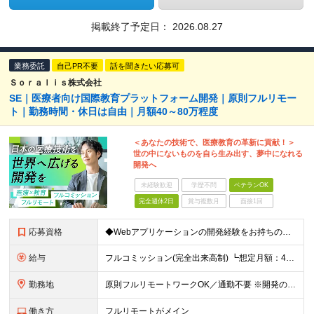
掲載終了予定日：
2026.08.27
業務委託
自己PR不要
話を聞きたい応募可
Ｓｏｒａｌｉｓ株式会社
SE｜医療者向け国際教育プラットフォーム開発｜原則フルリモー
ト｜勤務時間・休日は自由｜月額40～80万程度
＜あなたの技術で、医療教育の革新に貢献！＞
世の中にないものを自ら生み出す、夢中になれる
開発へ
未経験歓迎
学歴不問
ベテランOK
完全週休2日
賞与複数月
面接1回
応募資格
◆Webアプリケーションの開発経験をお持ちの方（年数不問） ◆大卒以上 ◆英語での日常会話ができる方
給与
フルコミッション(完全出来高制) ┗想定月額：40万円～80万円 ┗稼働日数や時間は全て自由。自分のペースで働けます。 【収益モデル】 月20〜40時間稼働：月額15〜30万円 ※試用期間はありませ
勤務地
原則フルリモートワークOK／通勤不要 ※開発の熱量を共有するため、出社できる範囲にお住まいの方を想定。 ◆オフィス 東京都港区高輪3丁目25-29 Ave.Takanawa 5階エキスパートオフィス
働き方
フルリモートがメイン