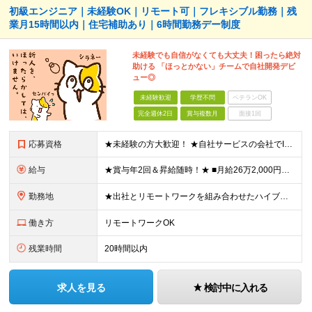
初級エンジニア｜未経験OK｜リモート可｜フレキシブル勤務｜残
業月15時間以内｜住宅補助あり｜6時間勤務デー制度
未経験でも自信がなくても大丈夫！困ったら絶対
助ける 「ほっとかない」チームで自社開発デビ
ュー◎
未経験歓迎
学歴不問
ベテランOK
完全週休2日
賞与複数月
面接1回
応募資格
★未経験の方大歓迎！ ★自社サービスの会社でIT業界デビューを目指しましょう◎ ■学歴不問 ＼以下のような方大歓迎／ ◎ITの仕事に興味がある ◎エンジニアとしてキャリアを築きたい ◎社会貢献性の高
給与
★賞与年2回＆昇給随時！★ ■月給26万2,000円～33万円＋賞与年2回＋交通費 ※前職の給与やスキルを考慮し決定します ※固定残業代（月45時間分／6万9,000円～8万7,000円）を含みます
勤務地
★出社とリモートワークを組み合わせたハイブリッド勤務！ ★幡ヶ谷駅から徒歩1分！ 【本社】 東京都渋谷区幡ヶ谷1-34-14 宝ビル3F ※(変更の範囲)上記を除く当社関連勤務地
働き方
リモートワークOK
残業時間
20時間以内
求人を見る
検討中に入れる