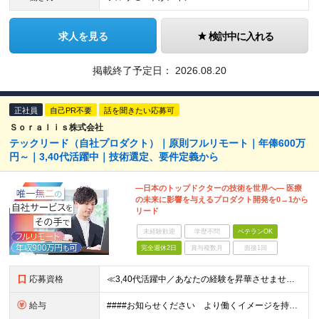
求人を見る
検討中に入れる
掲載終了予定日：
2026.08.20
正社員
自己PR不要
話を聞きたい応募可
Ｓｏｒａｌｉｓ株式会社
テックリード（自社プロダクト）｜原則フルリモート｜年俸600万
円～｜3,40代活躍中｜技術選定、要件定義から
―日本のトップドクターの技術を世界へ― 医療
の未来に影響を与えるプロダクト開発を0→1から
リード
未経験歓迎
学歴不問
ベテランOK
完全週休2日
賞与複数月
面接1回
応募資格
≪3,40代活躍中／あなたの経験を昇華させませんか？≫ ◆Webアプリケーションの開発経験をお持ちの方（年数不問） ◆大卒以上 ◆英語での日常会話ができる方 ★求める人物像 ・指示待ちではなく、0→
給与
####お知らせください より働くイメージを持てるよう、給与の書き分けは可能でしょうか。 （例） ・開発経験5年の方 年俸●●万円 ・要件定義、詳細設計の経験が5年以上の方 年俸●●万円 など 年