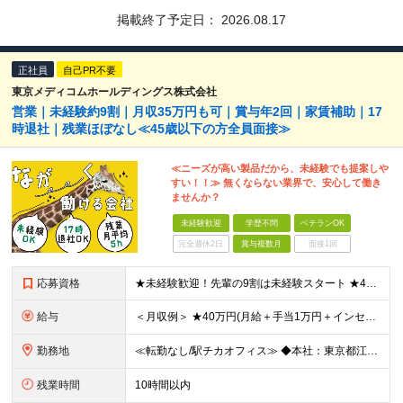
掲載終了予定日：
2026.08.17
正社員
自己PR不要
東京メディコムホールディングス株式会社
営業｜未経験約9割｜月収35万円も可｜賞与年2回｜家賃補助｜17
時退社｜残業ほぼなし≪45歳以下の方全員面接≫
≪ニーズが高い製品だから、未経験でも提案しや
すい！！≫ 無くならない業界で、安心して働き
ませんか？
未経験歓迎
学歴不問
ベテランOK
完全週休2日
賞与複数月
面接1回
応募資格
★未経験歓迎！先輩の9割は未経験スタート ★45歳以下の方は全員面接 ◆学歴不問 ◆普通自動車免許(AT限定可) ◆45歳までの方※若年層の長期キャリア形成を図るため できるだけ多くの方とお会いし
給与
＜月収例＞ ★40万円(月給＋手当1万円＋インセンティブ)／入社4年目・30代 ★28.5万円(月給＋手当1万円＋インセンティブ)／入社2年目 ◆月給24万7,000円以上～＋賞与年2回＋インセンテ
勤務地
≪転勤なし/駅チカオフィス≫ ◆本社：東京都江戸川区東葛西6-1-17 第6カネ長ビル6F ※(変更の範囲)上記を除く当社関連勤務地
残業時間
10時間以内