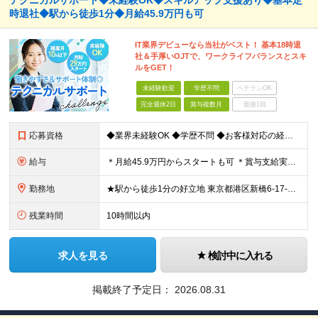
テクニカルサポート◆未経験OK◆スキルアップ支援あり◆基本定
時退社◆駅から徒歩1分◆月給45.9万円も可
IT業界デビューなら当社がベスト！ 基本18時退
社＆手厚いOJTで、ワークライフバランスとスキ
ルをGET！
未経験歓迎
学歴不問
ベテランOK
完全週休2日
賞与複数月
面接1回
応募資格
◆業界未経験OK ◆学歴不問 ◆お客様対応の経験がある方（目安：1年以上） ＼こんな方はすぐにご活躍いただけます／ ※必須ではございませんので、ご安心ください！ ◇レセプトコンピューターの知識がある
給与
＊月給45.9万円からスタートも可 ＊賞与支給実績あり（業績連動型） ＊年収500万円以上も可能！ 月給292,000円～459,000円 ※月給は経験・スキルを考慮し決定しています ※給与には固
勤務地
★駅から徒歩1分の好立地 東京都港区新橋6-17-21 住友不動産 御成門駅前ビル 3F (変更の範囲)上記を除く当社関連勤務地
残業時間
10時間以内
求人を見る
検討中に入れる
掲載終了予定日：
2026.08.31