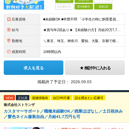
未経験歓迎
学歴不問
ベテランOK
完全週休2日
賞与複数月
面接1回
応募資格
■未経験OK ■学歴不問 「小学生の時に飼育委員だった！」 なんて方もお待ちしております♪ ※ご自宅でのペット飼育について※ ご自宅でげっ歯類・ウサギのペット飼育を禁止しております。当社業務では清
給与
★賞与年2回あり★ 【未経験の方】月給20万7,750円～＋賞与年2回＋残業代全額支給＋交通費支給 【生物系大卒の方】月給21万3,750円～＋賞与年2回＋残業代全額支給＋交通費支給 ★手当が充実
勤務地
＼東京、埼玉、神奈川、愛知、大阪、京都で積極採用中！／ ・東京都：品川区 ・埼玉県：和光市 ・神奈川県：横浜市戸塚区、藤沢市 ・茨城県：つくば市 Lマイカー通勤OK！ ・愛知県：犬山市
残業時間
10時間以内
求人を見る
検討中に入れる
掲載終了予定日：
2026.09.03
NEW
正社員
面接情報有
自己PR不要
話を聞きたい応募可
株式会社ストランザ
カスタマーサポート／職種未経験OK／残業ほぼなし／土日祝休み
／髪色ネイル服装自由／月給41.7万円も可