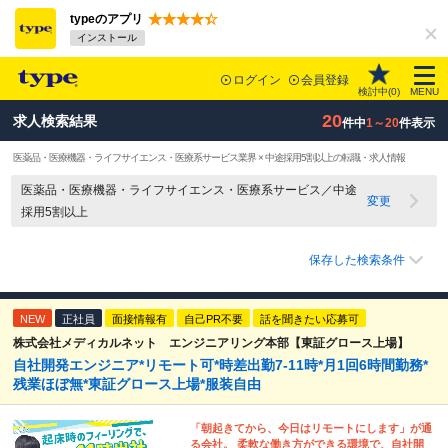
typeのアプリ
インストール
ログイン
会員登録
検討中(
0
)
MENU
20
求人検索結果
件中
1～20
件表示
医薬品・医療機器・ライフサイエンス・医療系サービス業界 × 中途採用5割以上の転職・求人情報
医薬品・医療機器・ライフサイエンス・医療系サービス／中途
変更
採用5割以上
保存した検索条件
NEW
正社員
面接情報有
自己PR不要
話を聞きたい応募可
株式会社メディカルネット エンジニアリング本部【東証グロース上場】
自社開発エンジニア*リモート可*時差出勤7-11時*月1回6時間勤務*
残業ほぼ無*東証グロース上場*服装自由
「朝起きてから、今日はリモートにします」が通
る会社。 柔軟な働き方ができる環境で、自社開