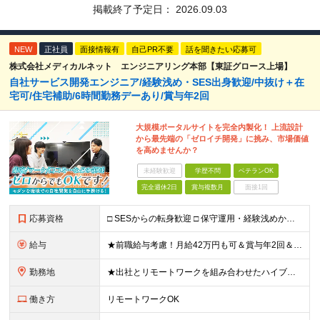
掲載終了予定日：
2026.09.03
NEW
正社員
面接情報有
自己PR不要
話を聞きたい応募可
株式会社メディカルネット エンジニアリング本部【東証グロース上場】
自社サービス開発エンジニア/経験浅め・SES出身歓迎/中抜け＋在
宅可/住宅補助/6時間勤務デーあり/賞与年2回
大規模ポータルサイトを完全内製化！ 上流設計
から最先端の「ゼロイチ開発」に挑み、市場価値
を高めませんか？
未経験歓迎
学歴不問
ベテランOK
完全週休2日
賞与複数月
面接1回
応募資格
□ SESからの転身歓迎 □ 保守運用・経験浅めからのチャレンジ歓迎 ■ 学歴不問 ■ 何らかのシステム開発経験をお持ちの方（言語・年数不問） ＜当社で経験できること＞ ・企画、要件定義、設計、実装
給与
★前職給与考慮！月給42万円も可＆賞与年2回＆昇給随時！★ ■月給29万円～42万円＋賞与年2回＋交通費 ※前職の給与やスキルを考慮し決定します ※固定残業代（月45時間分／7万7,000円～11万
勤務地
★出社とリモートワークを組み合わせたハイブリッド勤務！ ★幡ヶ谷駅から徒歩1分！ 【本社】 東京都渋谷区幡ヶ谷1-34-14 宝ビル3F ※(変更の範囲)上記を除く当社関連勤務地
働き方
リモートワークOK