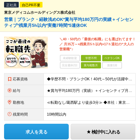
正社員
自己PR不要
東京メディコムホールディングス株式会社
営業｜ブランク・経験浅めOK*賞与平均180万円の実績＋インセン
ティブ*残業月5h以内*実働7時間*5連休OK
＼40・50代の「最後の転職」にも選ばれてます！
／ 月35万～×残業月5ｈ以内×17ｈ退社の“大人の
営業職”♪
未経験歓迎
学歴不問
ベテランOK
完全週休2日
賞与複数月
面接1回
応募資格
◆学歴不問・ブランクOK！40代～50代が活躍中 ◆何かしらの営業経験がある方 ◆普通自動車免許(AT限定可) できるだけ多くの方とお会いしたいと考えています。 ぜひご応募いただければと思います!
給与
★賞与平均180万円（実績）＋インセンティブ月平均12万円 ★月給35万円以上＋営業手当＋各種手当＋賞与年2回＋インセンティブ ※経験・能力等を考慮の上、優遇いたします ※上記金額には一律手当と固定
勤務地
≪転勤なし/葛西駅より徒歩3分≫ ◆本社：東京都江戸川区東葛西6-1-17 第6カネ長ビル6F ※(変更の範囲)上記を除く当社関連勤務地
残業時間
10時間以内
求人を見る
検討中に入れる