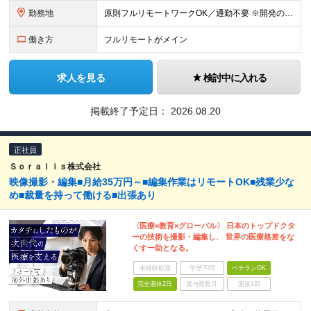
勤務地
原則フルリモートワークOK／通勤不要 ※開発の熱量を共有するため、出社できる範囲にお住まいの方を想定。 ※年2～3回の海外出張あり。 ◆オフィス 東京都港区高輪3丁目25-29 Ave.Takan
働き方
フルリモートがメイン
求人を見る
検討中に入れる
掲載終了予定日：
2026.08.20
正社員
Ｓｏｒａｌｉｓ株式会社
映像撮影・編集■月給35万円～■編集作業はリモートOK■残業少な
め■裁量を持って働ける■出張あり
〈医療×教育×グローバル〉 日本のトップドクタ
ーの技術を撮影・編集し、 世界の医療格差をな
くす一助となる。
未経験歓迎
学歴不問
ベテランOK
完全週休2日
賞与複数月
面接1回