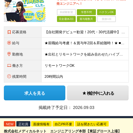
発エンジニアへ！
未経験歓迎
学歴不問
ベテランOK
完全週休2日
賞与複数月
面接1回
応募資格
【自社開発デビュー歓迎！20代・30代活躍中】 ★経験浅めの方も大歓迎！ ★保守、運用、テスターの方も歓迎！ ★歯科医療の専門知識は不要！ ■学歴不問 ■ITに関する何らかの経験・知識のある方 ★求
給与
★前職給与考慮！＆賞与年2回＆昇給随時！★ ■月給29万円～42万円＋賞与年2回＋交通費 ※前職の給与やスキルを考慮し決定します ※固定残業代（月45時間分／7万7,000円～11万1,000円）を
勤務地
★出社とリモートワークを組み合わせたハイブリッド勤務！ ★幡ヶ谷駅から徒歩1分！ 【本社】 東京都渋谷区幡ヶ谷1-34-14 宝ビル3F ※(変更の範囲)上記を除く当社関連勤務地
働き方
リモートワークOK
残業時間
20時間以内
求人を見る
検討中に入れる
掲載終了予定日：
2026.09.03
NEW
正社員
面接情報有
自己PR不要
話を聞きたい応募可
株式会社メディカルネット エンジニアリング本部【東証グロース上場】