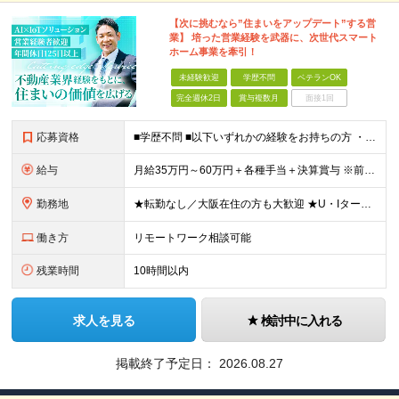
【次に挑むなら”住まいをアップデート”する営
業】 培った営業経験を武器に、次世代スマート
ホーム事業を牽引！
未経験歓迎
学歴不問
ベテランOK
完全週休2日
賞与複数月
面接1回
応募資格
■学歴不問 ■以下いずれかの経験をお持ちの方 ・法人営業経験がある方（最低5年以上） ・不動産業界経験があり、大阪支店の立ち上げに挑戦したい方（営業未経験でもOKです） ～このような方にオススメです
給与
月給35万円～60万円＋各種手当＋決算賞与 ※前職給与や経験・スキルを考慮の上、決定いたします。 ※3ヶ月の試用期間あり（期間中は契約社員雇用、給与等条件の変動なし）。 ※年齢や入社年数に関係なく、
勤務地
★転勤なし／大阪在住の方も大歓迎 ★U・Iターン歓迎 ▼東京本社 東京都港区芝浦2-17-12 第四田町ビル2F/3F ▼福岡支店 福岡県福岡市博多区博多駅東2-9-5 池松ビル3F/4F ▼大
働き方
リモートワーク相談可能
残業時間
10時間以内
求人を見る
検討中に入れる
掲載終了予定日：
2026.08.27