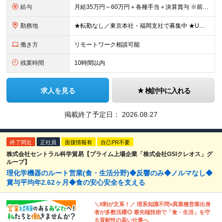
給与
月給35万円～60万円＋各種手当＋決算賞与 ※前職給与や経験・スキルを考慮の上、決定いたします。 ※3ヶ月の試用期間あり（期間中は契約社員雇用、給与等条件の変動なし）。 ※年齢や入社年数に関係なく、
勤務地
★転勤なし／東京本社・福岡支社で募集中 ★U・Iターン歓迎 ▼東京本社 東京都港区芝浦2-17-12 第四田町ビル2F/3F ▼福岡支店 福岡県福岡市博多区博多駅東2-9-5 池松ビル3F/4F
働き方
リモートワーク相談可能
残業時間
10時間以内
求人を見る
検討中に入れる
掲載終了予定日：
2026.08.27
終了間近
正社員
面接情報有
自己PR不要
株式会社セントラル科学貿易【プライム上場企業「株式会社GSIクレオス」グ
ループ】
理化学機器のルート営業(食・生活分野)◆反響のみ◆ノルマなし◆
賞与平均年2.62ヶ月◆食の安心安全を支える
＼8割が文系！／ 理系知識不問×異業種営業出身
者が多数活躍◎ 最先端技術で「食・生活」を守
る貢献性の高い仕事へ