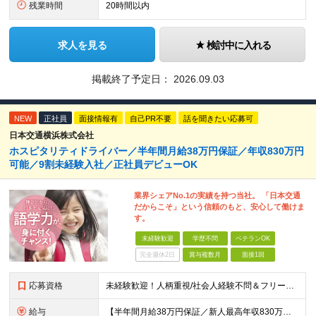
残業時間
20時間以内
求人を見る
検討中に入れる
掲載終了予定日：
2026.09.03
NEW
正社員
面接情報有
自己PR不要
話を聞きたい応募可
日本交通横浜株式会社
ホスピタリティドライバー／半年間月給38万円保証／年収830万円
可能／9割未経験入社／正社員デビューOK
業界シェアNo.1の実績を持つ当社。 「日本交通
だからこそ」という信頼のもと、安心して働けま
す。
未経験歓迎
学歴不問
ベテランOK
完全週休2日
賞与複数月
面接1回
応募資格
未経験歓迎！人柄重視/社会人経験不問＆フリーターもOK ■普通自動車免許（AT限定可）を取得して1年以上経過している方 ※前職・学歴・ブランク・転職回数などは一切不問です。 <2種免許取得代は全額
給与
【半年間月給38万円保証／新人最高年収830万円／賞与年2回／給料控除を100%撤廃】 6ヶ月間、月給38万円保証＋歩合給＋賞与年2回（川崎／保土ヶ谷／戸塚） ◆保証額を超える売上時は上乗せした給与