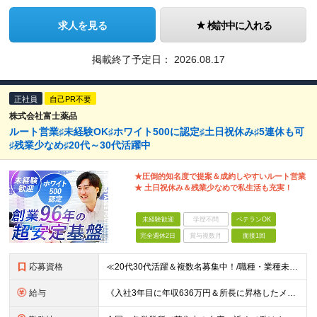
求人を見る
検討中に入れる
掲載終了予定日：
2026.08.17
正社員
自己PR不要
株式会社富士薬品
ルート営業♯未経験OK♯ホワイト500に認定♯土日祝休み♯5連休も可
♯残業少なめ♯20代～30代活躍中
★圧倒的知名度で提案＆成約しやすいルート営業
★ 土日祝休み＆残業少なめで私生活も充実！
未経験歓迎
学歴不問
ベテランOK
完全週休2日
賞与複数月
面接1回
応募資格
≪20代30代活躍＆複数名募集中！/職種・業種未経験大歓迎/第二新卒OK≫ ◎普通自動車免許（AT限定可）をお持ちの方 └お客様先へ訪問するため、問題なく運転ができる方を想定しています。 ◎高卒以上
給与
《入社3年目に年収636万円＆所長に昇格したメンバーも！》 ◆月給245,796円～269,205円+営業実績手当+諸手当 ※試用期間3ヶ月(待遇同一) ※固定残業代(22.5時間分/35,796円～