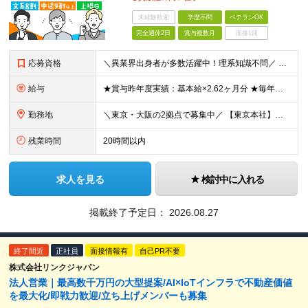
未経験歓迎
学歴不問
ベテランOK
完全週休2日
賞与複数月
面接1回
応募資格
＼異業界出身者が多数活躍中！理系知識不問／ ■法人営業（BtoB）の経験をお持ちの方 ■普通自動車免許（AT限定可）をお持ちの方※入社までの取得可 ※学歴不問 ～求める人物像について～ ・明るく礼儀
給与
★賞与昨年度実績：基本給×2.62ヶ月分 ★毎年必ず昇給する経験給制度あり！ ■月給：23万5000円〜45万円＋賞与年2回 ※経験・スキルを考慮し、当社規定の「バンド（等級）」に合わせて決定します
勤務地
＼東京・大阪の2拠点で募集中／ 【東京本社】東京都江東区亀戸1-28-6 【大阪支店】大阪府大阪市東淀川区東中島1-13-25 ※ご希望の勤務地を考慮します。当面転勤は想定していません。 ご本人の希
残業時間
20時間以内
求人を見る
検討中に入れる
掲載終了予定日：
2026.08.27
終了間近
正社員
面接情報有
自己PR不要
株式会社リンクジャパン
法人営業｜最高数千万円の大型提案/AI×IoTインフラで不動産価値
を最大化/即戦力歓迎/立ち上げメンバーも募集