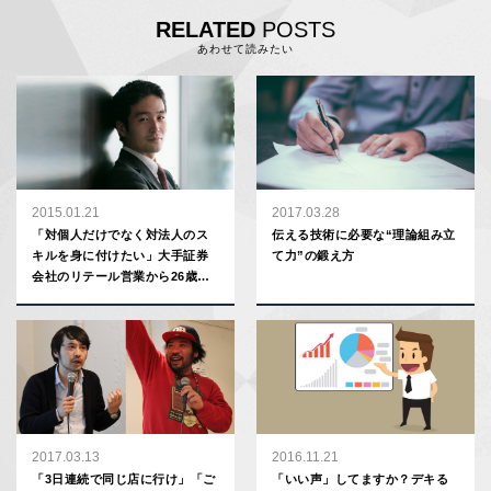
RELATED
POSTS
あわせて読みたい
2015.01.21
2017.03.28
「対個人だけでなく対法人のス
伝える技術に必要な“理論組み立
キルを身に付けたい」大手証券
て力”の鍛え方
会社のリテール営業から26歳で
転身した理由
2017.03.13
2016.11.21
「3日連続で同じ店に行け」「ご
「いい声」してますか？デキる