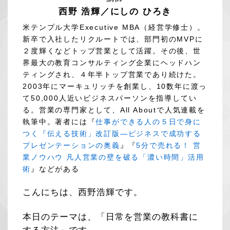
西野 浩輝／にしの ひろき
米テンプル大学Executive MBA（経営学修士）。
新卒で入社したリクルートでは、部門初のMVPに
２度輝くなどトップ営業として活躍。その後、世
界最大の教育コンサルティング企業にヘッドハン
ティングされ、４年半トップ営業であり続けた。
2003年にマーキュリッチを創業し、10数年に渡っ
て50,000人近いビジネスパーソンを指導してい
る。営業の専門家として、All Aboutで人気連載を
執筆中。著者には『
仕事ができる人の５日で身に
つく『伝える技術」改訂版―ビジネスで成功する
プレゼンテーションの奥義
』『
5分で売れる！ 営
業ノウハウ 凡人営業の壁を破る「濃い時間」活用
術
』などがある
こんにちは、西野浩輝です。
本日のテーマは、「日常を営業の教科書に