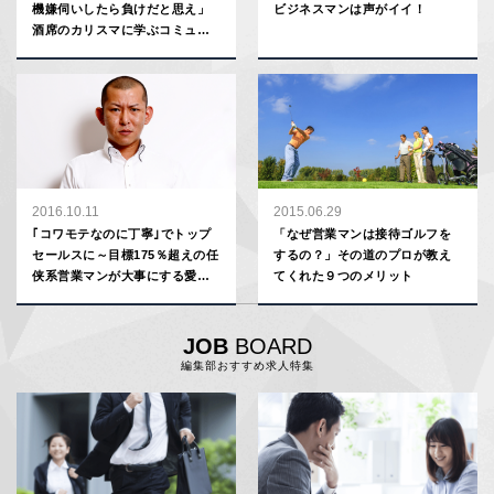
機嫌伺いしたら負けだと思え」
ビジネスマンは声がイイ！
酒席のカリスマに学ぶコミュニ
ケーション術
2016.10.11
2015.06.29
｢コワモテなのに丁寧｣でトップ
「なぜ営業マンは接待ゴルフを
セールスに～目標175％超えの任
するの？」その道のプロが教え
侠系営業マンが大事にする愛さ
てくれた９つのメリット
れギャップ活用法
JOB
BOARD
編集部おすすめ求人特集