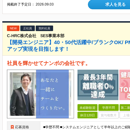
求人を見る
掲載終了予定日：
2026.09.03
NEW
正社員
契約社員
C-HRC株式会社 SES事業本部
【開発エンジニア】40・50代活躍中/ブランクOK/ 
アップ実現を目指します！
社員を輝かせてナンボの会社です。
未経験歓迎
学歴不問
第二新
休日120日
賞与複数月
上場
応募資格