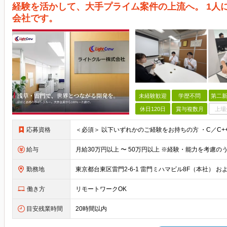
経験を活かして、大手プライム案件の上流へ。 1人
会社です。
未経験歓迎
学歴不問
第二新
休日120日
賞与複数月
上場
応募資格
給与
勤務地
働き方
リモートワークOK
目安残業時間
20時間以内