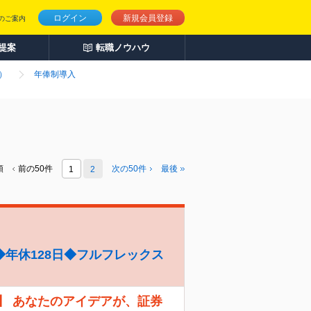
ログイン
新規会員登録
のご案内
人提案
転職ノウハウ
）
年俸制導入
頭
前の50件
次の
50
件
最後
1
2
年休128日◆フルフレックス
】 あなたのアイデアが、証券