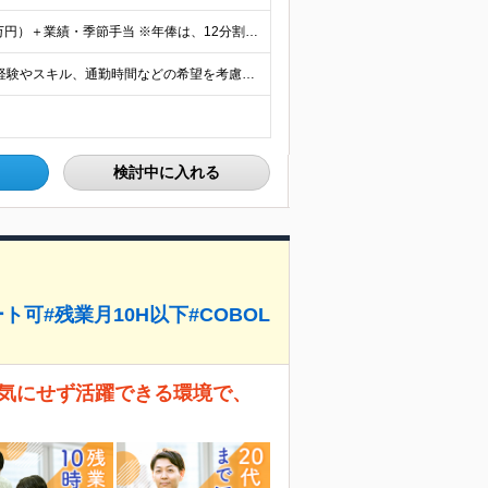
◆月収25万円～100万円（年俸制/年俸300万円～1200万円）＋業績・季節手当 ※年俸は、12分割です。 ※前職給与や経験・スキルなどを考慮し加給・優遇します。 ※各種手当込み、交通費および残業
東京23区内のクライアント先での勤務となります。 ※経験やスキル、通勤時間などの希望を考慮のうえ、勤務地を決定します ≪本社≫ 【本社】 東京都品川区東品川4-12-8 品川シーサイドイーストタワー
検討中に入れる
可#残業月10H以下#COBOL
を気にせず活躍できる環境で、