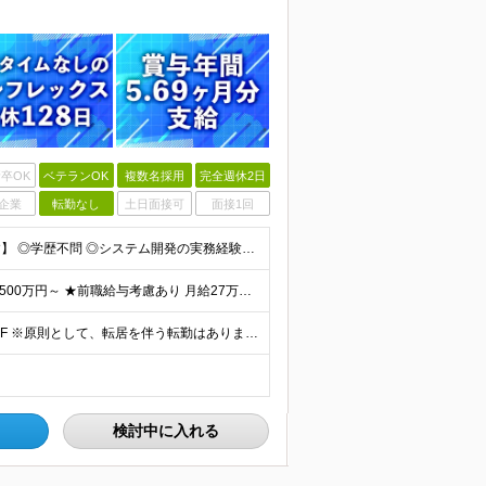
卒OK
ベテランOK
複数名採用
完全週休2日
企業
転勤なし
土日面接可
面接1回
【金融業界の経験は不問！専門知識は入社後に学べます】 ◎学歴不問 ◎システム開発の実務経験をお持ちの方 └3年以上・Java、C#いずれかの使用経験をお持ちの方を想定しております 【以下のような方は
【賞与年3回・昨年度支給実績5.69か月分】 ★想定年収500万円～ ★前職給与考慮あり 月給27万円～59万円 +残業代全額支給(1分単位、監督職以下) +人事評価による賞与年2回（4月/10月）
◎本社勤務 東京都港区虎ノ門5-13-1 虎ノ門40MTビル 8F ※原則として、転居を伴う転勤はありません ※(変更の範囲)上記を除く当社関連勤務地
検討中に入れる