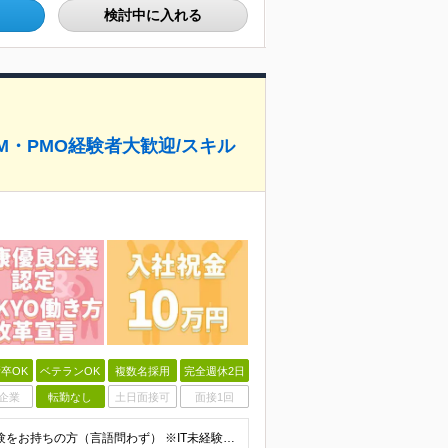
検討中に入れる
PM・PMO経験者大歓迎/スキル
卒OK
ベテランOK
複数名採用
完全週休2日
企業
転勤なし
土日面接可
面接1回
■学歴不問 ■システムエンジニアとして半年以上のご経験をお持ちの方（言語問わず） ※IT未経験の方も応募可能です。 【例えばこのような方におススメ！】 ◇上流工程を目指したい方 ◇セキュリティ分野に