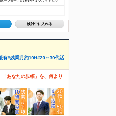
＜竹橋駅（東京メトロ東西線）直結本社＞ 東京都千代田区一ツ橋一丁目1番1号パレスサイドビル5F・8F （変更の範囲）上記を除く当社関連勤務地
検討中に入れる
#残業月約10H#20～30代活
＞ 「あなたの歩幅」を、何より