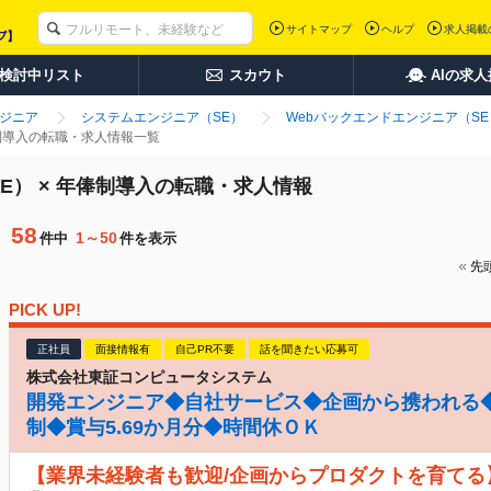
サイトマップ
ヘルプ
求人掲載
検討中リスト
スカウト
AIの求
ンジニア
システムエンジニア（SE）
Webバックエンドエンジニア（SE
俸制導入の転職・求人情報一覧
E） × 年俸制導入の転職・求人情報
58
1～50
件中
件を表示
先
PICK UP!
正社員
面接情報有
自己PR不要
話を聞きたい応募可
株式会社東証コンピュータシステム
開発エンジニア◆自社サービス◆企画から携われる◆
制◆賞与5.69か月分◆時間休ＯＫ
【業界未経験者も歓迎/企画からプロダクトを育てる