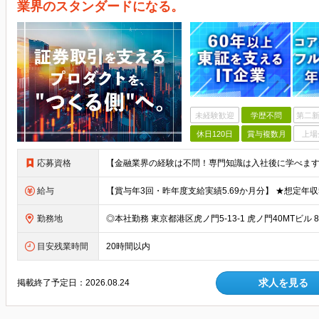
業界のスタンダードになる。
未経験歓迎
学歴不問
第二新
休日120日
賞与複数月
上場
応募資格
給与
勤務地
目安残業時間
20時間以内
求人を見る
掲載終了予定日：
2026.08.24