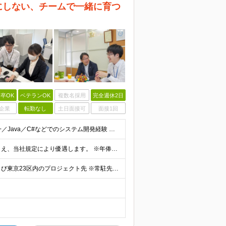
にしない、チームで一緒に育つ
卒OK
ベテランOK
複数名採用
完全週休2日
企業
転勤なし
土日面接可
面接1回
＜必須＞ 以下いずれかのご経験をお持ちの方 ・C／C++／Java／C#などでのシステム開発経験 ・サーバ／ネットワークの構築・運用保守のご経験 ※「多重下請けで上流に関われない」「1人常駐が続いてい
月給30万円以上 〜 50万円以上 ※経験・能力を考慮のうえ、当社規定により優遇します。 ※年俸制（月給として支給）。 ※想定年収400万〜700万円。 【給与体系】 ・昇給：適宜（前年度実績：社員
東京都台東区雷門2-6-1 雷門ミハマビル8F（本社） および東京23区内のプロジェクト先 ※常駐先（東京23区内）が変わることはありますが、転勤はありません。 ※社員の約7割が週2〜3日リモート勤