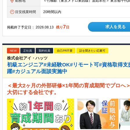
勤務地
目安残業時間
20時間以内
7
求人を見る
掲載終了予定日：
2026.08.13
残り
日
NEW
正社員
契約社員
自己PR不要
話を聞きたい応募可
株式会社アイ・ハッツ
初級エンジニア#未経験OK#リモート可#資格取得支援有
躍#カジュアル面談実施中
＜最大2ヶ月の外部研修×1年間の育成期間でプロへ
大切にする会社です。