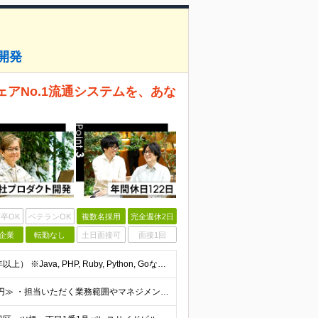
開発
ェアNo.1流通システムを、あな
卒OK
ベテランOK
複数名採用
完全週休2日
企業
転勤なし
土日面接可
面接1回
■Webアプリケーションの開発経験（言語不問／目安1年以上） ※Java, PHP, Ruby, Python, Goなど、いずれかの言語でWEB開発経験があればOKです。 ■学歴不問 □複数名採用
年俸480万円～1,000万円 ■≪月収想定：40万円～83万円≫ ・担当いただく業務範囲やマネジメントの有無など、役割に応じて決定します ・年俸額を12分割し、毎月支給します ・試用期間3カ月あり