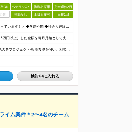
卒OK
ベテランOK
複数名採用
完全週休2日
企業
転勤なし
土日面接可
面接1回
＜未経験歓迎！たくさんの方と面接でお話したいと思いっています！＞ ◆学歴不問 ◆社会人経験をお持ちの方 ◆基本的なPC操作（Word、Excel、PowerPoint等）ができる方
■年俸制300万円～380万円 ※契約年俸を12分割（月額25万円以上）した金額を毎月月給として支給 ※経験・スキル・前職年収等を考慮の上で決定 ※固定残業代（月31,600円～/20時間相当分）含む
【勤務地希望OK！】東京都、神奈川県、埼玉県、千葉県の各プロジェクト先 ※希望を伺い、相談の上で決定します ≪本社≫ 東京都世田谷区用賀4-5-22 第三小林ビル603 (変更の範囲)上記を除く
検討中に入れる
プライム案件＊2〜4名のチーム