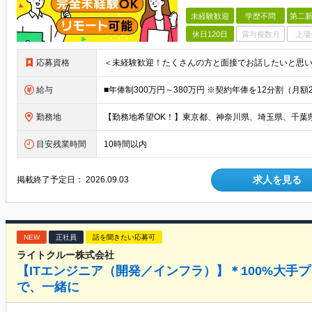
未経験歓迎
学歴不問
第二新
休日120日
賞与複数月
上場
応募資格
給与
勤務地
目安残業時間
10時間以内
求人を見る
掲載終了予定日：
2026.09.03
NEW
正社員
話を聞きたい応募可
ライトクルー株式会社
【ITエンジニア（開発／インフラ）】＊100%大手
で、一緒に