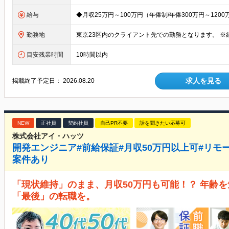
給与
勤務地
目安残業時間
10時間以内
求人を見る
掲載終了予定日：
2026.08.20
NEW
正社員
契約社員
自己PR不要
話を聞きたい応募可
株式会社アイ・ハッツ
開発エンジニア#前給保証#月収50万円以上可#リモート
案件あり
「現状維持」のまま、月収50万円も可能！？ 年齢
「最後」の転職を。