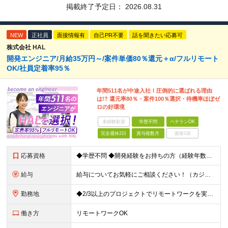
掲載終了予定日：
2026.08.31
NEW
正社員
面接情報有
自己PR不要
話を聞きたい応募可
株式会社 HAL
開発エンジニア/月給35万円～/案件単価80％還元＋α/フルリモート
OK/社員定着率95％
年間511名が中途入社！圧倒的に選ばれる理由
は!? 還元率80％・案件100％選択・待機率ほぼゼ
ロの好環境
未経験歓迎
学歴不問
ベテランOK
完全週休2日
賞与複数月
面接1回
応募資格
◆学歴不問 ◆開発経験をお持ちの方（経験年数不問） ＜こんな方は大歓迎！＞ ◎今の収入をもっと増やしたい ◎もっと上流の案件で活躍したい ◎将来のキャリアにつながる案件に携わりたい ◎自分のやりたい
給与
給与についてお気軽にご相談ください！（カジュアル面談可能） 月給35万円～＋各種手当＋賞与2回 ※固定残業代は、時間外労働の有無に関わらず40時間分を87,500円～支給 ※超過分は別途支給 ※試用
勤務地
◆2/3以上のプロジェクトでリモートワークを実施中！ ≪自社拠点≫ ・東京本社／東京都千代田区丸の内二丁目6番1号 丸の内パークビルディング6階 ・関西支社／⼤阪府⼤阪市中央区安⼟町2-3-13 ⼤
働き方
リモートワークOK