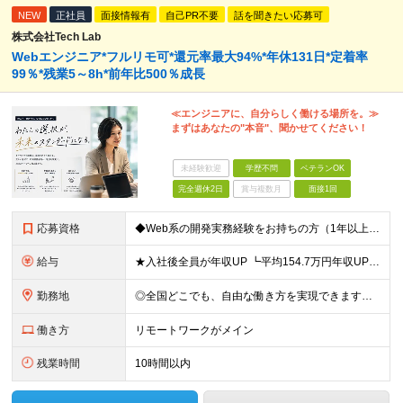
NEW
正社員
面接情報有
自己PR不要
話を聞きたい応募可
株式会社Tech Lab
Webエンジニア*フルリモ可*還元率最大94%*年休131日*定着率
99％*残業5～8h*前年比500％成長
≪エンジニアに、自分らしく働ける場所を。≫
まずはあなたの"本音"、聞かせてください！
未経験歓迎
学歴不問
ベテランOK
完全週休2日
賞与複数月
面接1回
応募資格
◆Web系の開発実務経験をお持ちの方（1年以上） ◆学歴不問 ◆既卒・第二新卒OK ☆Tech Labの事業内容、ビジョンに共感できる⽅はぜひご応募ください！ ☆意欲重視の採用です！ 「経歴に自信が
給与
★入社後全員が年収UP ┗平均154.7万円年収UP！ ┗最大380万円UPの実績もあり 月給35万円～100万円＋決算賞与＋各種手当 【 給与イメージ 】 ◆経験1年以上…月給35万円～＋決算賞
勤務地
◎全国どこでも、自由な働き方を実現できます！ 全国のプロジェクト先やフルリモート環境での勤務も可能です。 ＼自由度の高い働き方、叶えます／ ・フルリモートで働きたい ・ハイブリットに働きたい ・家庭
働き方
リモートワークがメイン
残業時間
10時間以内