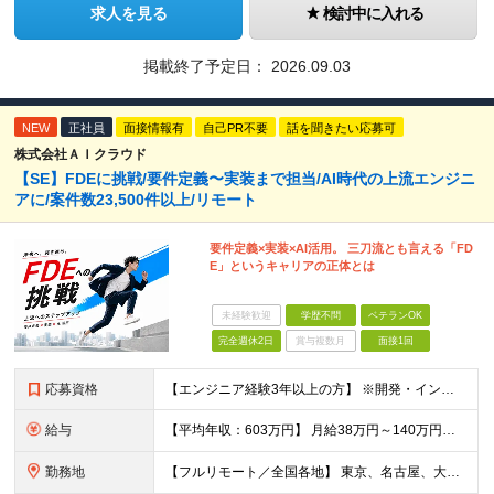
求人を見る
検討中に入れる
掲載終了予定日：
2026.09.03
NEW
正社員
面接情報有
自己PR不要
話を聞きたい応募可
株式会社ＡＩクラウド
【SE】FDEに挑戦/要件定義〜実装まで担当/AI時代の上流エンジニ
アに/案件数23,500件以上/リモート
要件定義×実装×AI活用。 三刀流とも言える「FD
E」というキャリアの正体とは
未経験歓迎
学歴不問
ベテランOK
完全週休2日
賞与複数月
面接1回
応募資格
【エンジニア経験3年以上の方】 ※開発・インフラ・工程・言語一切不問 ※文理・学歴不問 【歓迎条件】 ◆Python実務経験がある方 ◆LLM・生成AIを使った開発経験がある方 ◆要件定義・顧客折衝
給与
【平均年収：603万円】 月給38万円～140万円＋諸手当（経験者） 【平均年収603万円】 ※案件の契約内容や昇給額などはすべて開示します。 ※経験や能力を考慮し決定します。 ※月給には固定残業
勤務地
【フルリモート／全国各地】 東京、名古屋、大阪、福岡を中心とした全国のプロジェクトにアサイン。 ※プロジェクトは完全選択制です。 ※フルリモート、ハイブリッド型、常駐案件から自由に選択可能です。 ※転