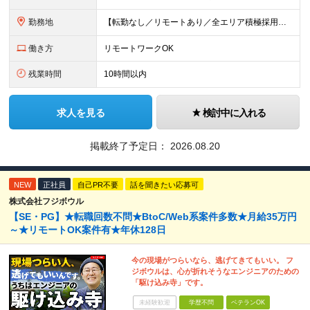
勤務地
【転勤なし／リモートあり／全エリア積極採用中】 ・大手企業のプロジェクトが中心 ・勤務エリアは希望を考慮し決定 ・研修はリモートメインで実施します ・U&Iターンの方も大歓迎◎ ＜主なエリア＞ ■首
働き方
リモートワークOK
残業時間
10時間以内
求人を見る
検討中に入れる
掲載終了予定日：
2026.08.20
NEW
正社員
自己PR不要
話を聞きたい応募可
株式会社フジボウル
【SE・PG】★転職回数不問★BtoC/Web系案件多数★月給35万円
～★リモートOK案件有★年休128日
今の現場がつらいなら、逃げてきてもいい。 フ
ジボウルは、心が折れそうなエンジニアのための
「駆け込み寺」です。
未経験歓迎
学歴不問
ベテランOK