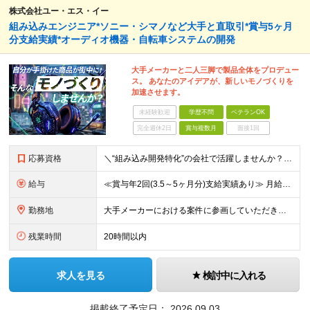
株式会社ユー・エス・イー
組み込みエンジニア*ソニー・シマノなど大手と直取引*賞与5ヶ月
分支給実績*オーディオ機器・自転車システムの開発
大手メーカーと二人三脚で製品全体をプロデュー
ス。 あなたのアイデアが、新しいモノづくりを
加速させます。
未経験歓迎
学歴不問
ベテランOK
完全週休2日
賞与複数月
面接1回
応募資格
＼“組み込み開発特化”の会社で活躍しませんか？／ ◆組み込み系システムの開発経験 ◆学歴不問 ＜こんな方をお待ちしてます！＞ ◎モノづくりを突き詰めていきたい職人気質の方 ◎指示待ちではなく、主体的
給与
≪賞与年2回(3.5～5ヶ月分)支給実績あり≫ 月給35万円～45万円＋賞与年2回＋交通費(月5万円まで)＋資格取得支援・手当あり＋時間外手当(100％支給) ※経験・知識・技術などを最大限考慮した
勤務地
大手メーカーにおける案件に参画していただきます！ 当社メンバーがメインとなっているチームに配属されるので、ご安心ください。 もちろん、希望もしっかりと考慮します。 ■東京本社、大阪事務所、および東京
残業時間
20時間以内
求人を見る
検討中に入れる
掲載終了予定日：
2026.09.03