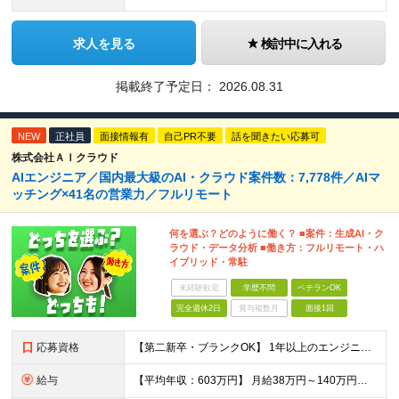
求人を見る
検討中に入れる
掲載終了予定日：
2026.08.31
NEW
正社員
面接情報有
自己PR不要
話を聞きたい応募可
株式会社ＡＩクラウド
AIエンジニア／国内最大級のAI・クラウド案件数：7,778件／AIマ
ッチング×41名の営業力／フルリモート
何を選ぶ？どのように働く？ ■案件：生成AI・ク
ラウド・データ分析 ■働き方：フルリモート・ハ
イブリッド・常駐
未経験歓迎
学歴不問
ベテランOK
完全週休2日
賞与複数月
面接1回
応募資格
【第二新卒・ブランクOK】 1年以上のエンジニア経験がある方(開発・インフラ・工程・言語一切不問） 文理・学歴不問 【三上さんの事例】 転職前 AWS案件を希望していましたが、資格や評価軸が不明確で
給与
【平均年収：603万円】 月給38万円～140万円＋諸手当（経験者） 【平均年収603万円】 ※案件の契約内容や昇給額などはすべて開示します。 ※経験や能力を考慮し決定します。 ※月給には固定残業