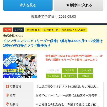
求人を見る
検討中に入れる
掲載終了予定日：
2026.09.03
NEW
正社員
面接情報有
自己PR不要
話を聞きたい応募可
株式会社マルス
インフラエンジニア（リーダー候補）/賞与年3.54ヵ月*1～2次請け
100%*AWS等クラウド案件あり
大手直取引×AIスキルの習得が叶う場所――。 次
世代で活躍するリーダーを目指しませんか？
未経験歓迎
学歴不問
ベテランOK
完全週休2日
賞与複数月
面接1回
応募資格
【上流工程やマネジメントに挑戦したい方は大歓迎です！】 ★インフラエンジニアとしての実務経験をお持ちの方 ★上記に加え、下記いずれかに該当する方 ・チームのリーダー／サブリーダーの経験をお持ちの方 ・
給与
月給35万円～57万円＋残業代全額支給＋賞与年3.45ヵ月(リーダー経験者) 月給32万円～43万円＋残業代全額支給＋賞与年3.45ヵ月(実務経験者) 入社時想定年収： 490万円～798万円(リー
勤務地
≪会社都合の転勤なし！希望する拠点に必ず配属します。新潟Uターン・Iターン大歓迎！≫ 首都圏(東京、神奈川、千葉、埼玉)または新潟市、長岡市周辺のお客様先または各拠点での勤務となります。 ■東京支社