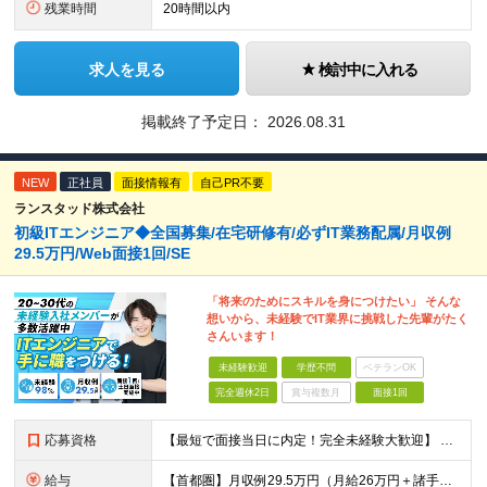
残業時間
20時間以内
求人を見る
検討中に入れる
掲載終了予定日：
2026.08.31
NEW
正社員
面接情報有
自己PR不要
ランスタッド株式会社
初級ITエンジニア◆全国募集/在宅研修有/必ずIT業務配属/月収例
29.5万円/Web面接1回/SE
「将来のためにスキルを身につけたい」 そんな
想いから、未経験でIT業界に挑戦した先輩がたく
さんいます！
未経験歓迎
学歴不問
ベテランOK
完全週休2日
賞与複数月
面接1回
応募資格
【最短で面接当日に内定！完全未経験大歓迎】 ・業種／職種未経験歓迎 ・社会人デビュー、第二新卒、既卒者大歓迎 ・学歴不問（文系、理系不問） ・20代～30代、男女問わず活躍中 ・服装、髪色自由 ・明確
給与
【首都圏】月収例29.5万円（月給26万円＋諸手当） 【東海・関西】月収例28.5万円（月給25万円＋諸手当） 【九州】月収例26万円（月給23万円＋諸手当） ※経験・スキル・前職給与を踏まえ、総合