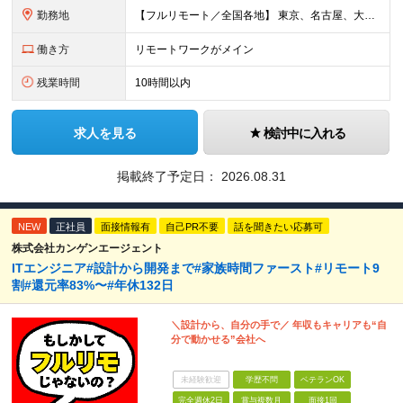
勤務地
【フルリモート／全国各地】 東京、名古屋、大阪、福岡を中心とした全国のプロジェクトにアサイン。 ※プロジェクトは完全選択制です。 ※フルリモート、ハイブリッド型、常駐案件から自由に選択可能です。 ※転
働き方
リモートワークがメイン
残業時間
10時間以内
求人を見る
検討中に入れる
掲載終了予定日：
2026.08.31
NEW
正社員
面接情報有
自己PR不要
話を聞きたい応募可
株式会社カンゲンエージェント
ITエンジニア#設計から開発まで#家族時間ファースト#リモート9
割#還元率83%〜#年休132日
＼設計から、自分の手で／ 年収もキャリアも“自
分で動かせる”会社へ
未経験歓迎
学歴不問
ベテランOK
完全週休2日
賞与複数月
面接1回