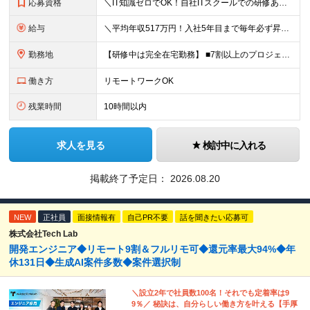
応募資格
＼IT知識ゼロでOK！自社ITスクールでの研修あり／ ■完全未経験OK(文系出身70％) ■第二新卒歓迎 ■学歴不問 └社会人未経験の方も歓迎します！ 5名以上の採用を予定しているので、同期と入社も
給与
＼平均年収517万円！入社5年目まで毎年必ず昇給／ ■賞与年3回 ■年収800万円以上も可 ■入社3年以上の平均年収469.2万円 月給23万2000円以上＋賞与年3回＋各種手当 ☆入社5年目まで最
勤務地
【研修中は完全在宅勤務】 ■7割以上のプロジェクトでリモートワークを導入 ■フルリモートもあり ■一都三県のプロジェクト先 ■転居を伴う転勤なし ＜プロジェクト先＞ 東京・神奈川・千葉・埼玉でのプロ
働き方
リモートワークOK
残業時間
10時間以内
求人を見る
検討中に入れる
掲載終了予定日：
2026.08.20
NEW
正社員
面接情報有
自己PR不要
話を聞きたい応募可
株式会社Tech Lab
開発エンジニア◆リモート9割＆フルリモ可◆還元率最大94%◆年
休131日◆生成AI案件多数◆案件選択制
＼設立2年で社員数100名！それでも定着率は9
9％／ 秘訣は、自分らしい働き方を叶える【手厚