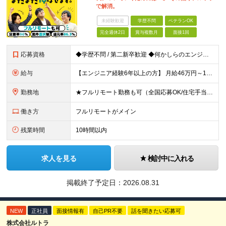
で解消。
未経験歓迎
学歴不問
ベテランOK
完全週休2日
賞与複数月
面接1回
応募資格
◆学歴不問 / 第二新卒歓迎 ◆何かしらのエンジニア経験をお持ちの方 （言語・期間・フェーズ不問） 経験浅めの方も遠慮なくご応募ください！ ■入社前Q＆A ────── ◎実力に見合った報酬が手に
給与
【エンジニア経験6年以上の方】 月給46万円～100万円（固定残業代含む） ※上記月給には月30時間分の固定残業代（月8万7,400円～月19万円）を含む。超過分は全額支給。 【エンジニア経験4年以
勤務地
★フルリモート勤務も可（全国応募OK/住宅手当を支給します） ※案件によって常駐が必要になる場合があります。 ※希望がない限り、転勤はありません ※U・Iターン歓迎 ★ルトラの社員は全国各地で活躍中
働き方
フルリモートがメイン
残業時間
10時間以内
求人を見る
検討中に入れる
掲載終了予定日：
2026.08.31
NEW
正社員
面接情報有
自己PR不要
話を聞きたい応募可
株式会社ルトラ