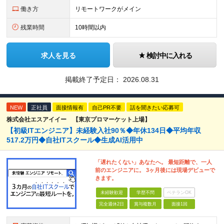
働き方
リモートワークがメイン
残業時間
10時間以内
求人を見る
検討中に入れる
掲載終了予定日：
2026.08.31
NEW
正社員
面接情報有
自己PR不要
話を聞きたい応募可
株式会社エスアイイー 【東京プロマーケット上場】
【初級ITエンジニア】未経験入社90％◆年休134日◆平均年収
517.2万円◆自社ITスクール◆生成AI活用中
「遅れたくない」あなたへ。 最短距離で、一人
前のエンジニアに。 3ヶ月後には現場デビューで
きます。
未経験歓迎
学歴不問
ベテランOK
完全週休2日
賞与複数月
面接1回