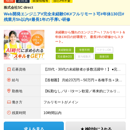
NEW
正社員
面接情報有
自己PR不要
株式会社SC direct
Web開発エンジニア#完全未経験OK#フルリモート可#年休130日#
残業月5h以内#最長1年の手厚い研修
未経験から憧れのエンジニアへ！フルリモート＆
年休130日の好環境で、 最長1年の研修からスタ
ート。
未経験歓迎
学歴不問
ベテランOK
完全週休2日
賞与複数月
面接1回
応募資格
【20代・30代の未経験者が多数活躍中！】 ●完全未経験、第二新卒、既卒、フリーターの方大歓迎！ ●学歴・職歴・転職回数・ブランク一切不問 ※34歳までの方（若年層の長期キャリア形成を図るため） ★
給与
【首都圏】 月給23万円～50万円＋各種手当＋決算賞与 【大阪】 月給22万円～50万円＋各種手当＋決算賞与 【愛知】 月給21.5万円～50万円＋各種手当＋決算賞与 【福岡・宮城】 月給20万
勤務地
【転勤なし／U・Iターン歓迎／将来的にフルリモートOK】 本社（新宿区）、大阪支店、名古屋支店または東京都・神奈川県・千葉県・埼玉県・愛知県・大阪府・福岡県をはじめ、全国のプロジェクト先 ※ご希望を
働き方
フルリモートがメイン
残業時間
10時間以内
求人を見る
検討中に入れる