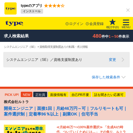
typeのアプリ
インストール
ログイン
会員登録
検討中(
0
)
MENU
480
求人検索結果
件中
1～50
件表示
システムエンジニア（SE） × 資格取得支援制度ありの転職・求人情報
システムエンジニア（SE）／資格支援制度あり
変更
保存した検索条件
PICK UP!
NEW
正社員
面接情報有
自己PR不要
話を聞きたい応募可
株式会社ルトラ
開発エンジニア｜面接1回｜月給46万円～可｜フルリモートも可｜
案件選択制｜定着率96％以上｜副業OK｜住宅手当
≪月給46万〜×100%案件選択≫ 「生成AIの時
代、ついていくためには…」 その焦り、ルトラ