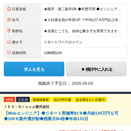
応募資格
★既卒・第二新卒OK ◆学歴不問 ◆エンジニアとしての何かしらの実務経験が1年以上ある方 ※AI未経験者大歓迎 ★意欲重視の採用です！ 「経歴に自信がない」という方も、"今後挑戦したいこと""スキル
給与
★入社後全員が年収UP ┗平均127.4万円以上年収UP！ ┗最大390万円UPの実績もあり 月給35万円～100万円＋決算賞与＋各種手当 【 給与イメージ 】 ■経験1年以上…月給35万円～＋決
勤務地
★全国どこでも、自由な働き方を実現できます！ 全国のプロジェクト先やフルリモート環境での勤務も可能です。 ＼自由度の高い働き方、叶えます／ □フルリモートで働きたい □ハイブリットに働きたい □家庭
働き方
リモートワークがメイン
残業時間
10時間以内
求人を見る
検討中に入れる
掲載終了予定日：
2026.09.03
NEW
正社員
面接情報有
自己PR不要
話を聞きたい応募可
ＩＥ３－Ｇｒｏｕｐ株式会社
【Webエンジニア】◆リモート実施率91％◆月給130万円も可
◆100％案件選択制◆残業月8h程◆年休131日