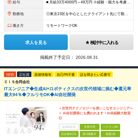
給与
■ 月給33万4000円～49万円 ※経験・能力を考慮して優遇します。 ※上記には固定残業代（月30時間分・6万3500円～9万3100円）を含みます。超過分は全額支給。 ※待機期間中全額給与を保証
勤務地
◎東京23区を中心としたクライアント先にて勤務いただきます（転居を伴う転勤なし） ◎在宅勤務も活用できます ■ 本社 東京都江戸川区南葛西3-5-3-402 (変更の範囲)上記を除く当社関連勤務地
働き方
リモートワークOK
求人を見る
検討中に入れる
掲載終了予定日：
2026.08.31
NEW
正社員
面接情報有
自己PR不要
話を聞きたい応募可
ＣＩＳ合同会社
ITエンジニア◆生成AI×ロボティクスの次世代領域に挑む◆還元率
最大94％◆フルリモOK◆AI自社開発
＜次世代テクノロジーを使いこなすエンジニアへ
＞ AI自社開発にも携われます！AI未経験大歓迎
◎
未経験歓迎
学歴不問
ベテランOK
完全週休2日
賞与複数月
面接1回