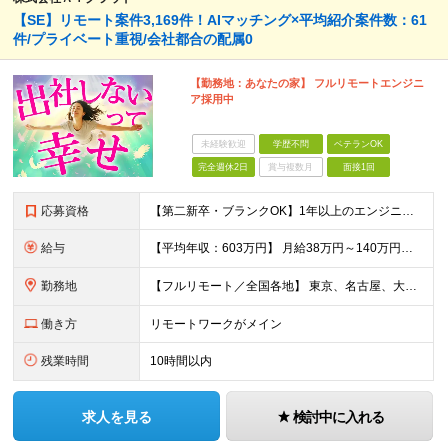
【SE】リモート案件3,169件！AIマッチング×平均紹介案件数：61
件/プライベート重視/会社都合の配属0
【勤務地：あなたの家】 フルリモートエンジニ
ア採用中
未経験歓迎
学歴不問
ベテランOK
完全週休2日
賞与複数月
面接1回
応募資格
【第二新卒・ブランクOK】1年以上のエンジニア経験がある方(開発・インフラ・工程・言語一切不問） 文理・学歴不問 【歓迎条件】 ◆AI・クラウド案件に参画したい方 ◆下流工程から上流工程へステップア
給与
【平均年収：603万円】 月給38万円～140万円＋諸手当（経験者） 【平均年収603万円】 ※案件の契約内容や昇給額などはすべて開示します。 ※経験や能力を考慮し決定します。 ※月給には固定残業
勤務地
【フルリモート／全国各地】 東京、名古屋、大阪、福岡を中心とした全国のプロジェクトにアサイン。 ※プロジェクトは完全選択制です。 ※フルリモート、ハイブリッド型、常駐案件から自由に選択可能です。 ※転
働き方
リモートワークがメイン
残業時間
10時間以内
求人を見る
検討中に入れる