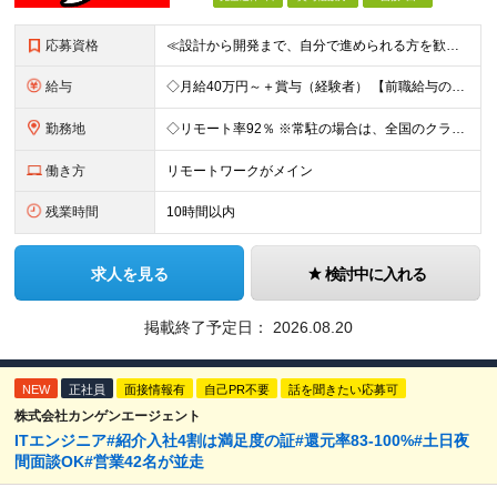
応募資格
≪設計から開発まで、自分で進められる方を歓迎します≫ クライアントの要件をもとに、システムの構成や処理の流れを設計し、 そのまま開発まで形にできる方を想定しています。 ◆学歴不問／言語不問／前職の雇
給与
◇月給40万円～＋賞与（経験者） 【前職給与の総収入額を保証】 ※上記には固定残業代（30時間分／6万7000円～）が含まれています。超過分は時間外手当を別途支給。 ※試用期間3ヶ月（期間中は契約社員
勤務地
◇リモート率92％ ※常駐の場合は、全国のクライアント案件にアサイン予定（東京・神奈川・埼玉・千葉・愛知・大阪・福岡メイン） 【拠点】 ◆本社／東京都渋谷区道玄坂1丁目10番8号 渋谷道玄坂東急ビル
働き方
リモートワークがメイン
残業時間
10時間以内
求人を見る
検討中に入れる
掲載終了予定日：
2026.08.20
NEW
正社員
面接情報有
自己PR不要
話を聞きたい応募可
株式会社カンゲンエージェント
ITエンジニア#紹介入社4割は満足度の証#還元率83-100%#土日夜
間面談OK#営業42名が並走