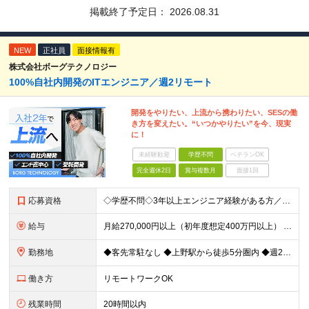
掲載終了予定日：
2026.08.31
NEW
正社員
面接情報有
株式会社ボーグテクノロジー
100%自社内開発のITエンジニア／週2リモート
開発をやりたい、上流から携わりたい、SESの働
き方を変えたい。“いつかやりたい”を今、現実
に！
未経験歓迎
学歴不問
ベテランOK
完全週休2日
賞与複数月
面接1回
応募資格
◇学歴不問◇3年以上エンジニア経験がある方／人柄重視の採用です 必須条件―MUST― ■3年以上エンジニア経験がある方 ■C#、Java、Node.js、VB.NETを使った実務経験がある方 《
給与
月給270,000円以上（初年度想定400万円以上） ※ご経験やスキル、前職給等を考慮して給与額を決定します。 ※試用期間は3ヶ月間となります。期間中の待遇に変更はありません。 ★社員の昇給率はほ
勤務地
◆客先常駐なし ◆上野駅から徒歩5分圏内 ◆週2回のリモートワーク実施中 ◆転勤なし 上野の各オフィスでの勤務となります。 ￣￣￣￣￣￣￣￣￣￣￣￣￣￣￣￣￣ ＜本社＞ 東京都台東区上野7-2-8
働き方
リモートワークOK
残業時間
20時間以内