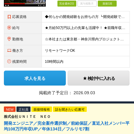
完全週休2日
賞与複数月
面接1回
応募資格
◆何らかの開発経験をお持ちの方 ┗開発経験ではなく、運用・保守経験があるという方も、お気軽にご応募ください！ ┗ブランク・転職回数は不問です！ ┗ネガティブな応募理由も歓迎です！ ※学歴不問 ☆活か
給与
★月給50万円以上の先輩も活躍中！ ★前職年収から80万円以上UP保証 月給35万円～ ※月給には固定残業代を含む(月20時間分/2万6000円～/超過分別途支給） ※残業がなくても上記支給(基本残
勤務地
☆本社または東京都・神奈川県内プロジェクト先での勤務となります ☆リモートワークOKの案件も多数あります(応相談) ☆転居を伴う転勤はありません ☆九州地方、北陸地方、北海道からの転職者も多数在籍！/
働き方
リモートワークOK
残業時間
10時間以内
求人を見る
検討中に入れる
掲載終了予定日：
2026.09.03
NEW
正社員
面接情報有
話を聞きたい応募可
株式会社ＵＮＩＴＥ ＮＥＯ
開発エンジニア／完全案件選択制／前給保証／直近入社メンバー平
均108万円年収UP／年休134日／フルリモ7割