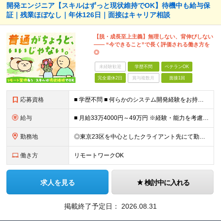
開発エンジニア【スキルはずっと現状維持でOK】待機中も給与保
証｜残業ほぼなし｜年休126日｜面接はキャリア相談
【脱・成長至上主義】無理しない、背伸びしない
―― “今できること”で長く評価される働き方を
◎
未経験歓迎
学歴不問
ベテランOK
完全週休2日
賞与複数月
面接1回
応募資格
■ 学歴不問 ■ 何らかのシステム開発経験をお持ちの方（言語不問） ※Java、Python、PHPなどのメジャーな言語が使える方は大歓迎です！ ＼こんな方にピッタリの環境です／ ◎「成長しなきゃ」
給与
■ 月給33万4000円～49万円 ※経験・能力を考慮して優遇します。 ※上記には固定残業代（月30時間分・6万3500円～9万3100円）を含みます。超過分は全額支給。 ※待機期間中全額給与を保証
勤務地
◎東京23区を中心としたクライアント先にて勤務いただきます（転居を伴う転勤なし） ◎在宅勤務も活用できます ■ 本社 東京都江戸川区南葛西3-5-3-402 (変更の範囲)上記を除く当社関連勤務地
働き方
リモートワークOK
求人を見る
検討中に入れる
掲載終了予定日：
2026.08.31