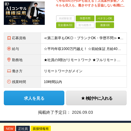
＼年収500万円UPも狙える┃上流案件多数／ ス
キルも収入も、働きやすさも妥協しない転職に。
未経験歓迎
学歴不問
ベテランOK
完全週休2日
賞与複数月
面接1回
応募資格
≪第二新卒もOK◎・ブランクOK・学歴不問≫ ■エンジニアとして実務経験をお持ちの方（2年以上） ＼意欲重視の採用です／ 「経歴に自信がない」という方も、 ”今後挑戦したいこと""スキルアップしたい
給与
☆平均年収1000万円越え！ ☆前給保証 月給40万円〜140万円＋決算賞与＋各種手当 ※経験・能力を考慮し、当社規定により加給・優遇します ※月給には固定残業代（6万9,000円～18万6,00
勤務地
★社員の9割がリモートワーク ★フルリモート案件もあり ★地方からの応募も歓迎！／転居を伴う転勤なし 東京23区を中心としたプロジェクト先での勤務です。 ◎東京⇒地方へUターンし、フルリモ勤務 ◎
働き方
リモートワークがメイン
残業時間
10時間以内
求人を見る
検討中に入れる
掲載終了予定日：
2026.09.03
NEW
正社員
面接情報有