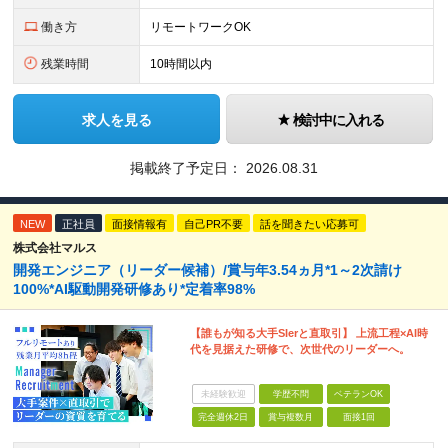
働き方
リモートワークOK
残業時間
10時間以内
求人を見る
検討中に入れる
掲載終了予定日：
2026.08.31
NEW
正社員
面接情報有
自己PR不要
話を聞きたい応募可
株式会社マルス
開発エンジニア（リーダー候補）/賞与年3.54ヵ月*1～2次請け
100%*AI駆動開発研修あり*定着率98%
【誰もが知る大手SIerと直取引】 上流工程×AI時
代を見据えた研修で、次世代のリーダーへ。
未経験歓迎
学歴不問
ベテランOK
完全週休2日
賞与複数月
面接1回