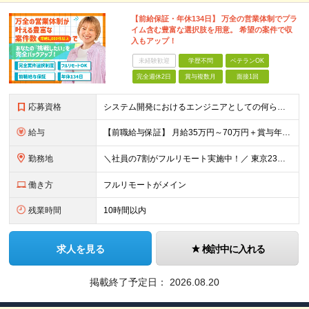
【前給保証・年休134日】 万全の営業体制でプラ
イム含む豊富な選択肢を用意。 希望の案件で収
入もアップ！
未経験歓迎
学歴不問
ベテランOK
完全週休2日
賞与複数月
面接1回
応募資格
システム開発におけるエンジニアとしての何らかの実務経験（年数不問） ※要件定義、基本設計、詳細設計、製造、検証、運用保守 少しでも実務経験があれば、まずは気軽にエントリーしてみてください！ ／／／／
給与
【前職給与保証】 月給35万円～70万円＋賞与年2回＋各種手当 ※前職の給与・スキル・経験を考慮の上、決定いたします。 ※月給には固定残業代（月30時間分／5万円～10万円）を含みます。超過分は別途
勤務地
＼社員の7割がフルリモート実施中！／ 東京23区内など1都3県を中心としたプロジェクト先での勤務となります。 ※勤務地は希望を考慮します ≪本社≫ 東京都渋谷区恵比寿南1丁目3番7号 隅越ビル5階
働き方
フルリモートがメイン
残業時間
10時間以内
求人を見る
検討中に入れる
掲載終了予定日：
2026.08.20