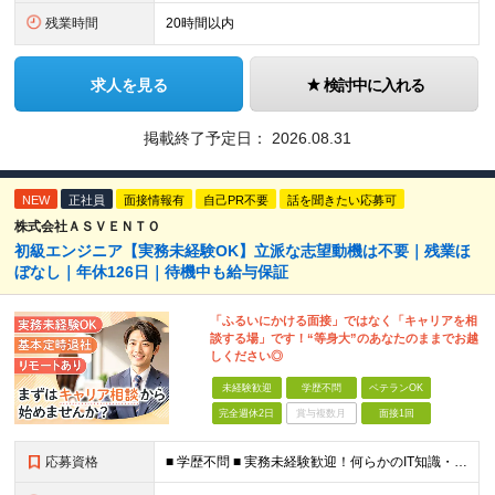
残業時間
20時間以内
求人を見る
検討中に入れる
掲載終了予定日：
2026.08.31
NEW
正社員
面接情報有
自己PR不要
話を聞きたい応募可
株式会社ＡＳＶＥＮＴＯ
初級エンジニア【実務未経験OK】立派な志望動機は不要｜残業ほ
ぼなし｜年休126日｜待機中も給与保証
「ふるいにかける面接」ではなく「キャリアを相
談する場」です！“等身大”のあなたのままでお越
しください◎
未経験歓迎
学歴不問
ベテランOK
完全週休2日
賞与複数月
面接1回
応募資格
■ 学歴不問 ■ 実務未経験歓迎！何らかのIT知識・学習経験をお持ちの方 （独学、ITスクール卒業生、少しだけ実務経験がある等、経験の浅い方も大歓迎です！） ＼こんな方にピッタリの環境です／ ◎面接