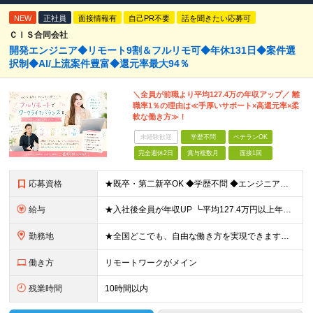
NEW
正社員
面接情報有
自己PR不要
話を聞きたい応募可
ＣＩＳ合同会社
開発エンジニア◆リモート9割＆フルリモ可◆年休131日◆案件選
択制◆AI/上流案件豊富◆還元率最大94％
＼全員が前職より平均127.4万の年収アップ／ 離
職率1％の理由は≪手厚いサポート×高還元率×柔
軟な働き方≫！
未経験歓迎
学歴不問
ベテランOK
完全週休2日
賞与複数月
面接1回
応募資格
★既卒・第二新卒OK ◆学歴不問 ◆エンジニアとして実務経験をお持ちの方（1年以上） ★意欲重視の採用です！ 「経歴に自信がない」という方も、"今後挑戦したいこと""スキルアップしたいこと"について
給与
★入社後全員が年収UP ┗平均127.4万円以上年収UP！ ┗最大390万円UPの実績もあり 月給35万円～100万円＋決算賞与＋各種手当 【 給与イメージ 】 ■経験1年以上…月給35万円～＋決
勤務地
★全国どこでも、自由な働き方を実現できます！ 全国のプロジェクト先やフルリモート環境での勤務も可能です。 ＼自由度の高い働き方、叶えます／ □フルリモートで働きたい □ハイブリットに働きたい □家庭
働き方
リモートワークがメイン
残業時間
10時間以内