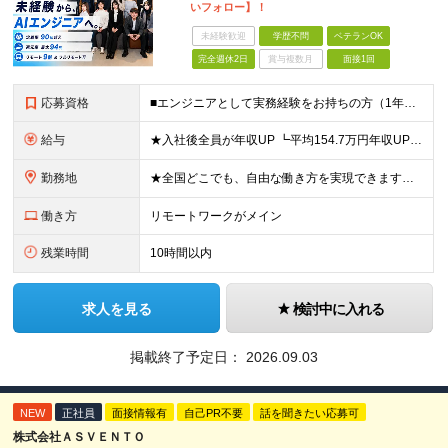
いフォロー】！
未経験歓迎
学歴不問
ベテランOK
完全週休2日
賞与複数月
面接1回
応募資格
■エンジニアとして実務経験をお持ちの方（1年以上） ■学歴不問 ■既卒・第二新卒OK ☆Tech Labの事業内容、ビジョンに共感できる⽅はぜひご応募ください！ ☆意欲重視の採用です！ 「経歴に自信
給与
★入社後全員が年収UP ┗平均154.7万円年収UP！ ┗最大380万円UPの実績も 月給35万円～100万円＋決算賞与＋各種手当 【 給与イメージ 】 ■経験1年以上…月給35万円～＋決算賞与
勤務地
★全国どこでも、自由な働き方を実現できます！ 全国のプロジェクト先やフルリモート環境での勤務も可能です。 ＼自由度の高い働き方、叶えます／ ・フルリモートで働きたい ・ハイブリットに働きたい ・家庭
働き方
リモートワークがメイン
残業時間
10時間以内
求人を見る
検討中に入れる
掲載終了予定日：
2026.09.03
NEW
正社員
面接情報有
自己PR不要
話を聞きたい応募可
株式会社ＡＳＶＥＮＴＯ