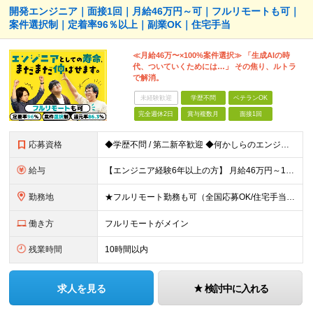
開発エンジニア｜面接1回｜月給46万円～可｜フルリモートも可｜
案件選択制｜定着率96％以上｜副業OK｜住宅手当
≪月給46万〜×100%案件選択≫ 「生成AIの時
代、ついていくためには…」 その焦り、ルトラ
で解消。
未経験歓迎
学歴不問
ベテランOK
完全週休2日
賞与複数月
面接1回
応募資格
◆学歴不問 / 第二新卒歓迎 ◆何かしらのエンジニア経験をお持ちの方 （言語・期間・フェーズ不問） 経験浅めの方も遠慮なくご応募ください！ ■入社前Q＆A ────── ◎実力に見合った報酬が手に
給与
【エンジニア経験6年以上の方】 月給46万円～100万円（固定残業代含む） ※上記月給には月30時間分の固定残業代（月8万7,400円～月19万円）を含む。超過分は全額支給。 【エンジニア経験4年以
勤務地
★フルリモート勤務も可（全国応募OK/住宅手当を支給します） ※案件によって常駐が必要になる場合があります。 ※希望がない限り、転勤はありません ※U・Iターン歓迎 ★ルトラの社員は全国各地で活躍中
働き方
フルリモートがメイン
残業時間
10時間以内
求人を見る
検討中に入れる