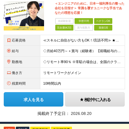
＜エンジニアのために、日本一福利厚生の整った
会社を目指す＞ 常識を覆すユニークな手当であ
なたの理想を応援！
未経験歓迎
学歴不問
ベテランOK
完全週休2日
賞与複数月
面接1回
応募資格
≪スキルに自信がない方もOK！/言語不問≫ ★第二新卒歓迎・ブランクがある方も歓迎！ ◆学歴不問 ◆微経験OK（何らかのエンジニア実務経験を1年以上お持ちの方） ＼エンジニアの皆様の不満を解決しま
給与
◇月給40万円～＋賞与（経験者） 【前職給与の総収入額を保証】 ※上記には固定残業代（30時間分／6万7000円～）が含まれています。超過分は時間外手当を別途支給。 ※試用期間3ヶ月（期間中は契約社員
勤務地
◇リモート率90％ ※常駐の場合は、全国のクライアント案件にアサイン予定（東京・神奈川・埼玉・千葉・愛知・大阪・福岡メイン） 【拠点】 ◆本社／東京都渋谷区道玄坂1丁目10番8号 渋谷道玄坂東急ビル
働き方
リモートワークがメイン
残業時間
10時間以内
求人を見る
検討中に入れる
掲載終了予定日：
2026.08.20