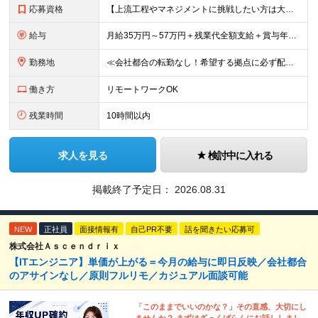
応募資格
【上流工程やマネジメントに挑戦したい方は大歓迎です！】 ★開発エンジニアとしての実務経験をお持ちの方 ★上記に加え、下記いずれかに該当する方 ・チームのリーダー／サブリーダーの経験をお持ちの方 ・教育
給与
月給35万円～57万円＋残業代全額支給＋賞与年3.45ヵ月(リーダー経験者) 月給32万円～43万円＋残業代全額支給＋賞与年3.45ヵ月(実務経験者) 入社時想定年収： 490万円～798万円(リー
勤務地
≪会社都合の転勤なし！希望する拠点に必ず配属します。新潟Uターン・Iターン大歓迎！≫ 首都圏(東京、神奈川、千葉、埼玉)または新潟市、長岡市周辺のお客様先または各拠点での勤務となります。 ■東京支社
働き方
リモートワークOK
残業時間
10時間以内
求人を見る
検討中に入れる
掲載終了予定日：
2026.08.31
NEW
正社員
面接情報有
自己PR不要
話を聞きたい応募可
株式会社Ａｓｃｅｎｄｒｉｘ
【ITエンジニア】単価が上がる＝今月の給与に即日反映／会社都合
のアサインなし／原則フルリモ／カジュアル面談可能
「このままでいいのかな？」その直感、大切にし