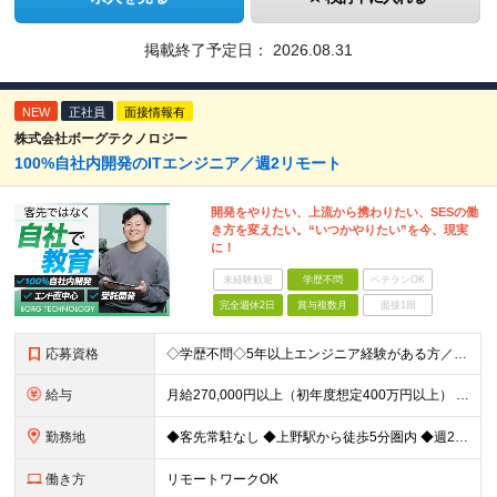
掲載終了予定日：
2026.08.31
NEW
正社員
面接情報有
株式会社ボーグテクノロジー
100%自社内開発のITエンジニア／週2リモート
開発をやりたい、上流から携わりたい、SESの働
き方を変えたい。“いつかやりたい”を今、現実
に！
未経験歓迎
学歴不問
ベテランOK
完全週休2日
賞与複数月
面接1回
応募資格
◇学歴不問◇5年以上エンジニア経験がある方／人柄重視の採用です 必須条件―MUST― ■5年以上エンジニア経験がある方 ■C#、Java、Node.js、VB.NETを使った実務経験がある方 《
給与
月給270,000円以上（初年度想定400万円以上） ※ご経験やスキル、前職給等を考慮して給与額を決定します。 ※試用期間は3ヶ月間となります。期間中の待遇に変更はありません。 ★社員の昇給率はほ
勤務地
◆客先常駐なし ◆上野駅から徒歩5分圏内 ◆週2回のリモートワーク実施中 ◆転勤なし 上野の各オフィスでの勤務となります。 ￣￣￣￣￣￣￣￣￣￣￣￣￣￣￣￣￣ ＜本社＞ 東京都台東区上野7-2-8
働き方
リモートワークOK