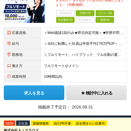
ませんか？ まずはざっくばらんにお話ししまし
ょう。（代表/池田）
未経験歓迎
学歴不問
ベテランOK
完全週休2日
賞与複数月
面接1回
応募資格
＜Web面談1回のみ★即日内定可能＞ ■学歴不問 ■エンジニアとしての実務経験1年以上 （開発・インフラ・技術・工程など不問）
給与
＜当社に転職した社員は年収平均178万円UP＞ 月給45万円～120万円＋賞与＋各手当 ※経験・能力などを考慮の上、決定します ※案件の契約内容（月単金など）や昇給、賞与額はすべてシステム上で開示し
勤務地
＼フルリモート、ハイブリッド、フル出勤の選択可＆帰社日なし／ 【下記エリアを中心とするクライアント先または自宅にて勤務】 ■首都圏：東京・埼玉・千葉・神奈川 ■関西：大阪・兵庫・京都・滋賀・奈良・和
働き方
フルリモートがメイン
残業時間
10時間以内
求人を見る
検討中に入れる
掲載終了予定日：
2026.08.31
NEW
正社員
面接情報有
自己PR不要
話を聞きたい応募可
株式会社ＡＩクラウド