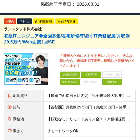
掲載終了予定日：
2026.08.31
NEW
正社員
面接情報有
自己PR不要
ランスタッド株式会社
初級ITエンジニア◆全国募集/在宅研修有/必ずIT業務配属/月収例
29.5万円/Web面接1回/SE
「将来のためにスキルを身につけたい」 そんな
想いから、未経験でIT業界に挑戦した先輩がたく
さんいます！
未経験歓迎
学歴不問
ベテランOK
完全週休2日
賞与複数月
面接1回
応募資格
【最短で面接当日に内定！完全未経験大歓迎】 ・業種／職種未経験歓迎 ・社会人デビュー、第二新卒、既卒者大歓迎 ・学歴不問（文系、理系不問） ・20代～30代、男女問わず活躍中 ・服装、髪色自由 ・明確
給与
【首都圏】月収例29.5万円（月給26万円＋諸手当） 【東海・関西】月収例28.5万円（月給25万円＋諸手当） 【九州】月収例26万円（月給23万円＋諸手当） ※経験・スキル・前職給与を踏まえ、総合
勤務地
【転勤なし／リモートあり／全エリア積極採用中】 ・大手企業のプロジェクトが中心 ・勤務エリアは希望を考慮し決定 ・研修はリモートメインで実施します ・U&Iターンの方も大歓迎◎ ＜主なエリア＞ ■首
働き方
リモートワークOK