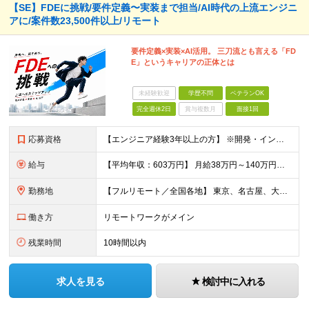
【SE】FDEに挑戦/要件定義〜実装まで担当/AI時代の上流エンジニ
アに/案件数23,500件以上/リモート
要件定義×実装×AI活用。 三刀流とも言える「FD
E」というキャリアの正体とは
未経験歓迎
学歴不問
ベテランOK
完全週休2日
賞与複数月
面接1回
応募資格
【エンジニア経験3年以上の方】 ※開発・インフラ・工程・言語一切不問 ※文理・学歴不問 【歓迎条件】 ◆Python実務経験がある方 ◆LLM・生成AIを使った開発経験がある方 ◆要件定義・顧客折衝
給与
【平均年収：603万円】 月給38万円～140万円＋諸手当（経験者） 【平均年収603万円】 ※案件の契約内容や昇給額などはすべて開示します。 ※経験や能力を考慮し決定します。 ※月給には固定残業
勤務地
【フルリモート／全国各地】 東京、名古屋、大阪、福岡を中心とした全国のプロジェクトにアサイン。 ※プロジェクトは完全選択制です。 ※フルリモート、ハイブリッド型、常駐案件から自由に選択可能です。 ※転
働き方
リモートワークがメイン
残業時間
10時間以内
求人を見る
検討中に入れる