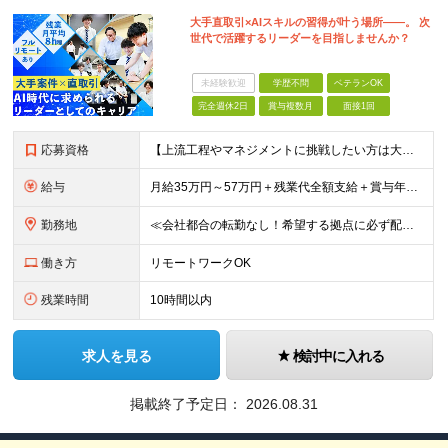
大手直取引×AIスキルの習得が叶う場所――。 次
世代で活躍するリーダーを目指しませんか？
未経験歓迎
学歴不問
ベテランOK
完全週休2日
賞与複数月
面接1回
応募資格
【上流工程やマネジメントに挑戦したい方は大歓迎です！】 ★インフラエンジニアとしての実務経験をお持ちの方 ★上記に加え、下記いずれかに該当する方 ・チームのリーダー／サブリーダーの経験をお持ちの方 ・
給与
月給35万円～57万円＋残業代全額支給＋賞与年3.45ヵ月(リーダー経験者) 月給32万円～43万円＋残業代全額支給＋賞与年3.45ヵ月(実務経験者) 入社時想定年収： 490万円～798万円(リー
勤務地
≪会社都合の転勤なし！希望する拠点に必ず配属します。新潟Uターン・Iターン大歓迎！≫ 首都圏(東京、神奈川、千葉、埼玉)または新潟市、長岡市周辺のお客様先または各拠点での勤務となります。 ■東京支社
働き方
リモートワークOK
残業時間
10時間以内
求人を見る
検討中に入れる
掲載終了予定日：
2026.08.31