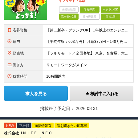
イブリッド・常駐
未経験歓迎
学歴不問
ベテランOK
完全週休2日
賞与複数月
面接1回
応募資格
【第二新卒・ブランクOK】 1年以上のエンジニア経験がある方(開発・インフラ・工程・言語一切不問） 文理・学歴不問 【三上さんの事例】 転職前 AWS案件を希望していましたが、資格や評価軸が不明確で
給与
【平均年収：603万円】 月給38万円～140万円＋諸手当（経験者） 【平均年収603万円】 ※案件の契約内容や昇給額などはすべて開示します。 ※経験や能力を考慮し決定します。 ※月給には固定残業
勤務地
【フルリモート／全国各地】 東京、名古屋、大阪、福岡を中心とした全国のプロジェクトにアサイン。 ※プロジェクトは完全選択制です。 ※フルリモート、ハイブリッド型、常駐案件から自由に選択可能です。 ※転
働き方
リモートワークがメイン
残業時間
10時間以内
求人を見る
検討中に入れる
掲載終了予定日：
2026.08.31
NEW
正社員
面接情報有
話を聞きたい応募可
株式会社ＵＮＩＴＥ ＮＥＯ