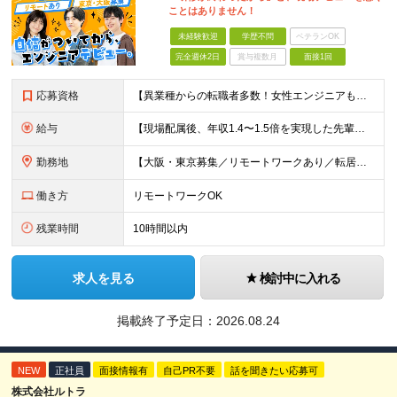
ことはありません！
未経験歓迎
学歴不問
ベテランOK
完全週休2日
賞与複数月
面接1回
応募資格
【異業種からの転職者多数！女性エンジニアも活躍中】 ◆学歴不問 ◆未経験OK ≪こんな方を歓迎しています≫ ◎未経験から成長できる環境で活躍したい方 ◎大学やスクールでIT系のスキルを学んだことのあ
給与
【現場配属後、年収1.4〜1.5倍を実現した先輩も！残業代全額支給】 ◆給与は経験やスキルに応じて決定します ◆年俸制250万円～350万円（1/12を月々支給） ≪年収UPの例≫ ◎飲食業からのキ
勤務地
【大阪・東京募集／リモートワークあり／転居を伴う転勤なし】 東京本社、大阪事務所、または東京23区内・関西（大阪・兵庫）の各クライアント先勤務 ◆入社後、約1年間はクライアント先ではなく 自社内（東
働き方
リモートワークOK
残業時間
10時間以内
求人を見る
検討中に入れる
掲載終了予定日：
2026.08.24
NEW
正社員
面接情報有
自己PR不要
話を聞きたい応募可
株式会社ルトラ