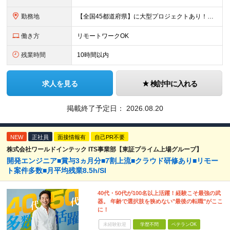
勤務地
【全国45都道府県】に大型プロジェクトあり！※ 四国・沖縄を除く 主要勤務地： 北海道/宮城県/栃木県/埼玉県/千葉県/東京都/神奈川県/愛知県/大阪府/京都府/兵庫県/広島県/福岡県/熊本県 ※勤
働き方
リモートワークOK
残業時間
10時間以内
求人を見る
検討中に入れる
掲載終了予定日：
2026.08.20
NEW
正社員
面接情報有
自己PR不要
株式会社ワールドインテック ITS事業部【東証プライム上場グループ】
開発エンジニア■賞与3ヵ月分■7割上流■クラウド研修あり■リモー
ト案件多数■月平均残業8.5h/SI
40代・50代が100名以上活躍！経験こそ最強の武
器。 年齢で選択肢を狭めない"最後の転職"がここ
に！
未経験歓迎
学歴不問
ベテランOK