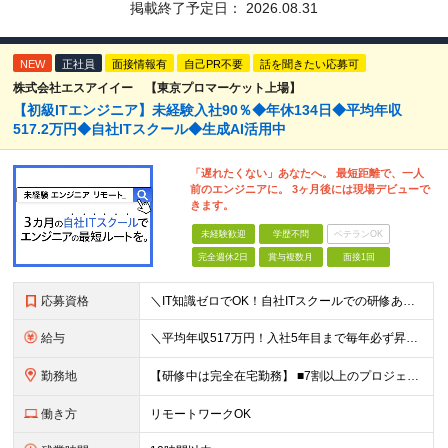
掲載終了予定日：
2026.08.31
NEW
正社員
面接情報有
自己PR不要
話を聞きたい応募可
株式会社エスアイイー 【東京プロマーケット上場】
【初級ITエンジニア】未経験入社90％◆年休134日◆平均年収
517.2万円◆自社ITスクール◆生成AI活用中
「遅れたくない」あなたへ。 最短距離で、一人
前のエンジニアに。 3ヶ月後には現場デビューで
きます。
未経験歓迎
学歴不問
ベテランOK
完全週休2日
賞与複数月
面接1回
応募資格
＼IT知識ゼロでOK！自社ITスクールでの研修あり／ ■完全未経験OK(文系出身70％) ■第二新卒歓迎 ■学歴不問 └社会人未経験の方も歓迎します！ 5名以上の採用を予定しているので、同期と入社も
給与
＼平均年収517万円！入社5年目まで毎年必ず昇給／ ■賞与年3回 ■年収800万円以上も可 ■入社3年以上の平均年収469.2万円 月給23万2000円以上＋賞与年3回＋各種手当 ☆入社5年目まで最
勤務地
【研修中は完全在宅勤務】 ■7割以上のプロジェクトでリモートワークを導入 ■フルリモートもあり ■一都三県のプロジェクト先 ■転居を伴う転勤なし ＜プロジェクト先＞ 東京・神奈川・千葉・埼玉でのプロ
働き方
リモートワークOK