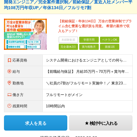
開発エンジニア／完全案件選択制／前給保証／直近入社メンバー平
均108万円年収UP／年休134日／フルリモ7割
【前給保証・年休134日】 万全の営業体制でプラ
イム含む豊富な選択肢を用意。 希望の案件で収
入もアップ！
未経験歓迎
学歴不問
ベテランOK
完全週休2日
賞与複数月
面接1回
応募資格
システム開発におけるエンジニアとしての何らかの実務経験（年数不問） ※要件定義、基本設計、詳細設計、製造、検証、運用保守 少しでも実務経験があれば、まずは気軽にエントリーしてみてください！ ／／／／
給与
【前職給与保証】 月給35万円～70万円＋賞与年2回＋各種手当 ※前職の給与・スキル・経験を考慮の上、決定いたします。 ※月給には固定残業代（月30時間分／5万円～10万円）を含みます。超過分は別途
勤務地
＼社員の7割がフルリモート実施中！／ 東京23区内など1都3県を中心としたプロジェクト先での勤務となります。 ※勤務地は希望を考慮します ≪本社≫ 東京都渋谷区恵比寿南1丁目3番7号 隅越ビル5階
働き方
フルリモートがメイン
残業時間
10時間以内
求人を見る
検討中に入れる