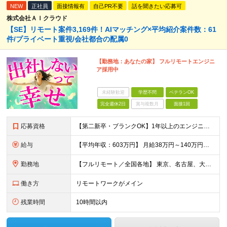
NEW
正社員
面接情報有
自己PR不要
話を聞きたい応募可
株式会社ＡＩクラウド
【SE】リモート案件3,169件！AIマッチング×平均紹介案件数：61
件/プライベート重視/会社都合の配属0
【勤務地：あなたの家】 フルリモートエンジニ
ア採用中
未経験歓迎
学歴不問
ベテランOK
完全週休2日
賞与複数月
面接1回
応募資格
【第二新卒・ブランクOK】1年以上のエンジニア経験がある方(開発・インフラ・工程・言語一切不問） 文理・学歴不問 【歓迎条件】 ◆AI・クラウド案件に参画したい方 ◆下流工程から上流工程へステップア
給与
【平均年収：603万円】 月給38万円～140万円＋諸手当（経験者） 【平均年収603万円】 ※案件の契約内容や昇給額などはすべて開示します。 ※経験や能力を考慮し決定します。 ※月給には固定残業
勤務地
【フルリモート／全国各地】 東京、名古屋、大阪、福岡を中心とした全国のプロジェクトにアサイン。 ※プロジェクトは完全選択制です。 ※フルリモート、ハイブリッド型、常駐案件から自由に選択可能です。 ※転
働き方
リモートワークがメイン
残業時間
10時間以内