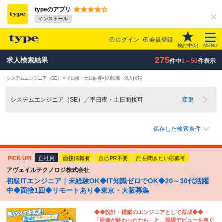
typeのアプリ
インストール
ログイン
会員登録
検討中(
0
)
MENU
275
求人検索結果
件中
1～50
件表示
システムエンジニア（SE） × 平日夜・土日面接可の転職・求人情報
システムエンジニア（SE）／平日夜・土日面接可
変更
保存した検索条件
PICK UP!
正社員
面接情報有
自己PR不要
話を聞きたい応募可
アヴェイルテクノロジ株式会社
初級ITエンジニア｜未経験OK◆IT知識ゼロでOK◆20～30代活躍
中◆面接1回◆リモートあり◆東京・大阪募集
◆◆設計・構築のエンジニアとして育成◆◆
「研修が終わったから」と、現場デビューを急ぐ