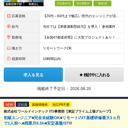
完全週休2日
賞与複数月
面接1回
応募資格
【20代～60代まで幅広い世代のエンジニアが活躍してます】 ■学歴不問 ■転職回数不問 ■開発経験（年数不問）をお持ちの方
給与
当社では【単価連動型給与】を導入！ 参画案件の契約単価に連動して給与が決定。 還元率は単価の【70％～80％】と東証プライム上場グループとして高水準です！（社会保険料・教育コスト含む） ■関東：月給
勤務地
【全国47都道府県】に大型プロジェクトあり！ 主要勤務地： 北海道/宮城県/栃木県/埼玉県/千葉県/東京都/神奈川県/愛知県/大阪府/京都府/兵庫県/広島県/福岡県/熊本県 ※勤務エリアは、あなたの
働き方
リモートワークOK
残業時間
10時間以内
求人を見る
検討中に入れる
掲載終了予定日：
2026.08.20
NEW
正社員
面接情報有
自己PR不要
株式会社ワールドインテック ITS事業部【東証プライム上場グループ】
初級エンジニア■完全未経験OK■リモートのIT基礎研修最大3ヵ月
で1人前へ■残業月8.5h■安定基盤/STR