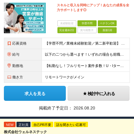
スキルと収入を同時にアップ！あなたの成長を全
力サポートします◎
未経験歓迎
学歴不問
ベテランOK
完全週休2日
賞与複数月
面接1回
応募資格
【学歴不問／業種未経験歓迎／第二新卒歓迎】 ■IT・システムエンジニアの実務経験をお持ちの方※工程や使用言語、経験年数は不問 ◎転職回数は不問 ＼下記のような方にオススメ／ ・安定した収入を得たい方
給与
以下の二つから選べます！いずれの場合も前職の給与を考盛し給与シミュレーションを作成します。 【プロセス型（コツコツ給与を上げたい方向け）】 ■月給25万円～50万円 ※年齢や社歴、仕事の取り組み姿勢
勤務地
【転勤なし！フルリモート案件多数！U・Iターン歓迎】 一都三県を中心に豊富な案件を保有しております！ 東京・愛知・大阪・広島・福岡・新潟の 各プロジェクト先または自社拠点 ※勤務地は希望を考慮します
働き方
リモートワークがメイン
求人を見る
検討中に入れる
掲載終了予定日：
2026.08.20
NEW
正社員
自己PR不要
話を聞きたい応募可
株式会社ウェルネステック