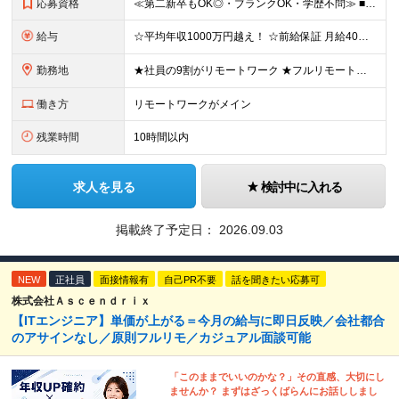
応募資格
≪第二新卒もOK◎・ブランクOK・学歴不問≫ ■エンジニアとして実務経験をお持ちの方（2年以上） ＼意欲重視の採用です／ 「経歴に自信がない」という方も、 ”今後挑戦したいこと""スキルアップしたい
給与
☆平均年収1000万円越え！ ☆前給保証 月給40万円〜140万円＋決算賞与＋各種手当 ※経験・能力を考慮し、当社規定により加給・優遇します ※月給には固定残業代（6万9,000円～18万6,00
勤務地
★社員の9割がリモートワーク ★フルリモート案件もあり ★地方からの応募も歓迎！／転居を伴う転勤なし 東京23区を中心としたプロジェクト先での勤務です。 ◎東京⇒地方へUターンし、フルリモ勤務 ◎
働き方
リモートワークがメイン
残業時間
10時間以内
求人を見る
検討中に入れる
掲載終了予定日：
2026.09.03
NEW
正社員
面接情報有
自己PR不要
話を聞きたい応募可
株式会社Ａｓｃｅｎｄｒｉｘ
【ITエンジニア】単価が上がる＝今月の給与に即日反映／会社都合
のアサインなし／原則フルリモ／カジュアル面談可能
「このままでいいのかな？」その直感、大切にし
ませんか？ まずはざっくばらんにお話ししまし