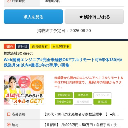
残業時間
10時間以内
求人を見る
検討中に入れる
掲載終了予定日：
2026.08.20
NEW
正社員
面接情報有
自己PR不要
株式会社SC direct
Web開発エンジニア#完全未経験OK#フルリモート可#年休130日#
残業月5h以内#最長1年の手厚い研修
未経験から憧れのエンジニアへ！フルリモート＆
年休130日の好環境で、 最長1年の研修からスタ
ート。
未経験歓迎
学歴不問
ベテランOK
完全週休2日
賞与複数月
面接1回
応募資格
【20代・30代の未経験者が多数活躍中！】 ●完全未経験、第二新卒、既卒、フリーターの方大歓迎！ ●学歴・職歴・転職回数・ブランク一切不問 ※34歳までの方（若年層の長期キャリア形成を図るため） ★
給与
【首都圏】 月給23万円～50万円＋各種手当＋決算賞与 【大阪】 月給22万円～50万円＋各種手当＋決算賞与 【愛知】 月給21.5万円～50万円＋各種手当＋決算賞与 【福岡・宮城】 月給20万