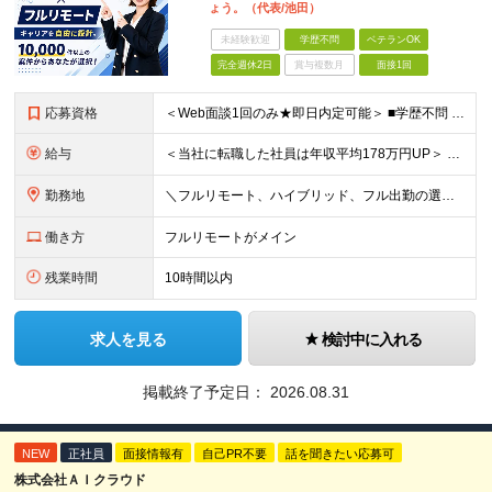
ょう。（代表/池田）
未経験歓迎
学歴不問
ベテランOK
完全週休2日
賞与複数月
面接1回
応募資格
＜Web面談1回のみ★即日内定可能＞ ■学歴不問 ■エンジニアとしての実務経験1年以上 （開発・インフラ・技術・工程など不問）
給与
＜当社に転職した社員は年収平均178万円UP＞ 月給45万円～120万円＋賞与＋各手当 ※経験・能力などを考慮の上、決定します ※案件の契約内容（月単金など）や昇給、賞与額はすべてシステム上で開示し
勤務地
＼フルリモート、ハイブリッド、フル出勤の選択可＆帰社日なし／ 【下記エリアを中心とするクライアント先または自宅にて勤務】 ■首都圏：東京・埼玉・千葉・神奈川 ■関西：大阪・兵庫・京都・滋賀・奈良・和
働き方
フルリモートがメイン
残業時間
10時間以内
求人を見る
検討中に入れる
掲載終了予定日：
2026.08.31
NEW
正社員
面接情報有
自己PR不要
話を聞きたい応募可
株式会社ＡＩクラウド