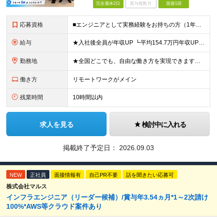
完全週休2日
賞与複数月
面接1回
応募資格
■エンジニアとして実務経験をお持ちの方（1年以上） ■学歴不問 ■既卒・第二新卒OK ☆Tech Labの事業内容、ビジョンに共感できる⽅はぜひご応募ください！ ☆意欲重視の採用です！ 「経歴に自信
給与
★入社後全員が年収UP ┗平均154.7万円年収UP！ ┗最大380万円UPの実績も 月給35万円～100万円＋決算賞与＋各種手当 【 給与イメージ 】 ■経験1年以上…月給35万円～＋決算賞与
勤務地
★全国どこでも、自由な働き方を実現できます！ 全国のプロジェクト先やフルリモート環境での勤務も可能です。 ＼自由度の高い働き方、叶えます／ ・フルリモートで働きたい ・ハイブリットに働きたい ・家庭
働き方
リモートワークがメイン
残業時間
10時間以内
求人を見る
検討中に入れる
掲載終了予定日：
2026.09.03
NEW
正社員
面接情報有
自己PR不要
話を聞きたい応募可
株式会社マルス
インフラエンジニア（リーダー候補）/賞与年3.54ヵ月*1～2次請け
100%*AWS等クラウド案件あり