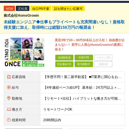
NEW
正社員
自己PR不要
話を聞きたい応募可
株式会社HomeGrowin
未経験エンジニア◆仕事もプライベートも充実間違いなし！資格取
得支援に加え、取得時には総額158万円の報奨金！
直近3年で20～30代30名以上が入社！ 自由度が止
まらない！ 若手に人気なHomeGrowinの真実に
迫る！
未経験歓迎
学歴不問
ベテランOK
完全週休2日
賞与複数月
面接1回
応募資格
【学歴不問！第二新卒歓迎】 ■IT業界に関心をお持ちの方 【IT業界未経験者の方へ】 ITエンジニアという仕事は、パソコンの前でずっとにらめっこを しているイメージがありますが、意外とそうではないん
給与
【4年連続ベース給UP】 基本給：24万円以上＋残業代(全額)＋各種手当 ※みなし残業なし ※基本給は経験や前職の給与を十分に考慮します ※交通費別途支給 ※6ヶ月間の試用期間があります（給与・待遇は
勤務地
【リモート×出社】ハイブリットな働き方が可能！ 東京、神奈川のプロジェクト先 ■本社 神奈川県横浜市神奈川区栄町3-12 パシフィックマークス横浜イースト6F ■事業所(東京都最寄駅のみ記載) サ
働き方
リモートワークOK
残業時間
20時間以内