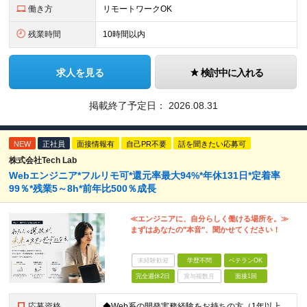
働き方
リモートワークOK
残業時間
10時間以内
求人を見る
検討中に入れる
掲載終了予定日：
2026.08.31
NEW
正社員
面接情報有
自己PR不要
話を聞きたい応募可
株式会社Tech Lab
Webエンジニア*フルリモ可*還元率最大94%*年休131日*定着率
99％*残業5～8h*前年比500％成長
≪エンジニアに、自分らしく働ける場所を。≫
まずはあなたの"本音"、聞かせてください！
未経験歓迎
学歴不問
ベテランOK
完全週休2日
賞与複数月
面接1回
応募資格
◆Web系の開発実務経験をお持ちの方（1年以上） ◆学歴不問 ◆既卒・第二新卒OK ☆Tech Labの事業内容、ビジョンに共感できる⽅はぜひご応募ください！ ☆意欲重視の採用です！ 「経歴に自信が