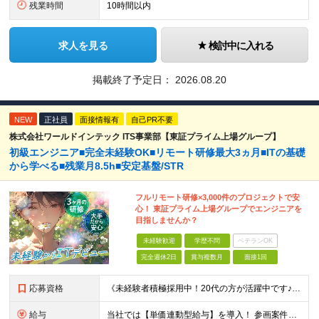
残業時間
10時間以内
求人を見る
検討中に入れる
掲載終了予定日：
2026.08.20
NEW
正社員
面接情報有
自己PR不要
株式会社ワールドインテック ITS事業部【東証プライム上場グループ】
初級エンジニア■完全未経験OK■リモート研修最大3ヵ月■ITの基礎
から学べる■残業月8.5h■安定基盤/STR
フルリモート研修×3,000件のプロジェクトで安
心！ 東証プライム上場グループでエンジニアを
目指しませんか？
未経験歓迎
学歴不問
ベテランOK
完全週休2日
賞与複数月
面接1回
応募資格
《未経験者積極採用中！20代の方が活躍中です♪》 ◎約4割が実務未経験入社！ ■学歴・職歴は一切問いません！ ■第二新卒の方もお気軽にご相談ください♪ ■入社してから数年は、転勤の可能性があります
給与
当社では【単価連動型給与】を導入！ 参画案件の契約単価に連動して給与が決定。 還元率は単価の【70％～80％】と東証プライム上場グループとして高水準です！（社会保険料・教育コスト含む） ■関東：月給