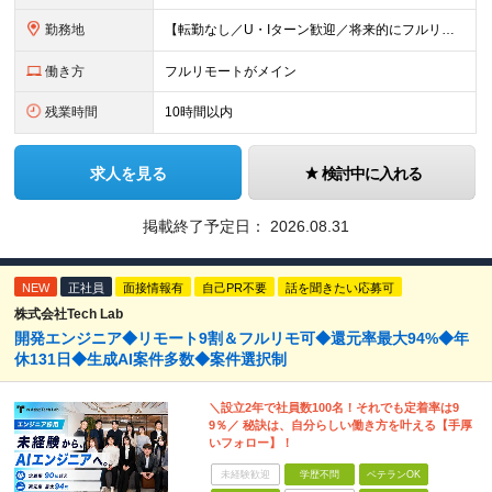
勤務地
【転勤なし／U・Iターン歓迎／将来的にフルリモートOK】 本社（新宿区）、大阪支店、名古屋支店または東京都・神奈川県・千葉県・埼玉県・愛知県・大阪府・福岡県をはじめ、全国のプロジェクト先 ※ご希望を
働き方
フルリモートがメイン
残業時間
10時間以内
求人を見る
検討中に入れる
掲載終了予定日：
2026.08.31
NEW
正社員
面接情報有
自己PR不要
話を聞きたい応募可
株式会社Tech Lab
開発エンジニア◆リモート9割＆フルリモ可◆還元率最大94%◆年
休131日◆生成AI案件多数◆案件選択制
＼設立2年で社員数100名！それでも定着率は9
9％／ 秘訣は、自分らしい働き方を叶える【手厚
いフォロー】！
未経験歓迎
学歴不問
ベテランOK