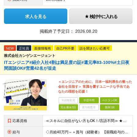
求人を見る
検討中に入れる
掲載終了予定日：
2026.08.20
NEW
正社員
面接情報有
自己PR不要
話を聞きたい応募可
株式会社カンゲンエージェント
ITエンジニア#紹介入社4割は満足度の証#還元率83-100%#土日夜
間面談OK#営業42名が並走
＜エンジニアのために、日本一福利厚生の整った
会社を目指す＞ 常識を覆すユニークな手当であ
なたの理想を応援！
未経験歓迎
学歴不問
ベテランOK
完全週休2日
賞与複数月
面接1回
応募資格
≪スキルに自信がない方もOK！/言語不問≫ ★第二新卒歓迎・ブランクがある方も歓迎！ ◆学歴不問 ◆微経験OK（何らかのエンジニア実務経験を1年以上お持ちの方） ＼エンジニアの皆様の不満を解決しま
給与
◇月給40万円～＋賞与（経験者） 【前職給与の総収入額を保証】 ※上記には固定残業代（30時間分／6万7000円～）が含まれています。超過分は時間外手当を別途支給。 ※試用期間3ヶ月（期間中は契約社員