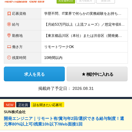
完全週休2日
賞与複数月
面接1回
応募資格
学歴不問、IT業界で何らかの実務経験をお持ちの方（1年以上） ※ブランクのある方歓迎 ※担当業務/フェーズ/使用言語などは限定せず ※経験年数も限定せず。経験の浅い方からベテランまで歓迎
給与
【月給53万円以上（上流フェーズ）／想定年収636万円以上】 ★詳しくは下記をご参照ください！ ■育成枠採用（職種未経験～経験1年未満／メンター制度適用社員） 月給25万円以上 ※社会人経験、技術
勤務地
【東京都品川区（本社）または渋谷区（開発拠点）各プロジェクト先の勤務地】 ◎リモート案件も多数のため在宅勤務も可能です！ 常駐・ハイブリッド型・フルリモートなど柔軟に対応しています。 ※転勤はございま
働き方
リモートワークOK
残業時間
10時間以内
求人を見る
検討中に入れる
掲載終了予定日：
2026.08.31
NEW
正社員
話を聞きたい応募可
SUN株式会社
開発エンジニア｜リモート有/賞与年2回/選択できる給与制度！還
元率80%以上可/残業10h以下/Web面接1回