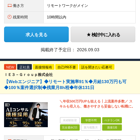
働き方
リモートワークがメイン
残業時間
10時間以内
求人を見る
検討中に入れる
掲載終了予定日：
2026.09.03
NEW
正社員
面接情報有
自己PR不要
話を聞きたい応募可
ＩＥ３－Ｇｒｏｕｐ株式会社
【Webエンジニア】◆リモート実施率91％◆月給130万円も可
◆100％案件選択制◆残業月8h程◆年休131日
＼年収500万円UPも狙える┃上流案件多数／ ス
キルも収入も、働きやすさも妥協しない転職に。
未経験歓迎
学歴不問
ベテランOK
完全週休2日
賞与複数月
面接1回