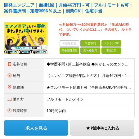
開発エンジニア｜面接1回｜月給46万円～可｜フルリモートも可｜
案件選択制｜定着率96％以上｜副業OK｜住宅手当
≪月給46万〜×100%案件選択≫ 「生成AIの時
代、ついていくためには…」 その焦り、ルトラ
で解消。
未経験歓迎
学歴不問
ベテランOK
完全週休2日
賞与複数月
面接1回
応募資格
◆学歴不問 / 第二新卒歓迎 ◆何かしらのエンジニア経験をお持ちの方 （言語・期間・フェーズ不問） 経験浅めの方も遠慮なくご応募ください！ ■入社前Q＆A ────── ◎実力に見合った報酬が手に
給与
【エンジニア経験6年以上の方】 月給46万円～100万円（固定残業代含む） ※上記月給には月30時間分の固定残業代（月8万7,400円～月19万円）を含む。超過分は全額支給。 【エンジニア経験4年以
勤務地
★フルリモート勤務も可（全国応募OK/住宅手当を支給します） ※案件によって常駐が必要になる場合があります。 ※希望がない限り、転勤はありません ※U・Iターン歓迎 ★ルトラの社員は全国各地で活躍中
働き方
フルリモートがメイン
残業時間
10時間以内
求人を見る
検討中に入れる