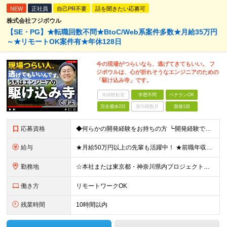
NEW
正社員
自己PR不要
話を聞きたい応募可
株式会社フジボウル
【SE・PG】★転職回数不問★BtoC/Web系案件多数★月給35万円
～★リモートOK案件有★年休128日
今の現場がつらいなら、逃げてきてもいい。 フ
ジボウルは、心が折れそうなエンジニアのための
「駆け込み寺」です。
未経験歓迎
学歴不問
ベテランOK
完全週休2日
賞与複数月
面接1回
応募資格
◆何らかの開発経験をお持ちの方 ┗開発経験ではなく、運用・保守経験があるという方も、お気軽にご応募ください！ ┗ブランク・転職回数は不問です！ ┗ネガティブな応募理由も歓迎です！ ※学歴不問 ☆活か
給与
★月給50万円以上の先輩も活躍中！ ★前職年収から80万円以上UP保証 月給35万円～ ※月給には固定残業代を含む(月20時間分/2万6000円～/超過分別途支給） ※残業がなくても上記支給(基本残
勤務地
☆本社または東京都・神奈川県内プロジェクト先での勤務となります ☆リモートワークOKの案件も多数あります(応相談) ☆転居を伴う転勤はありません ☆九州地方、北陸地方、北海道からの転職者も多数在籍！/
働き方
リモートワークOK
残業時間
10時間以内