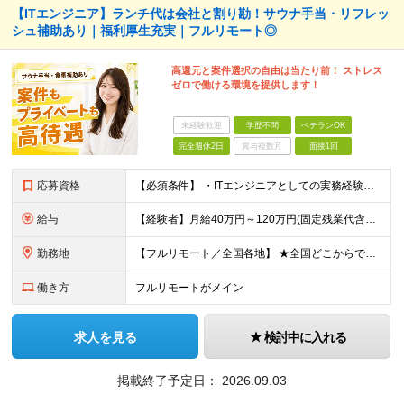
【ITエンジニア】ランチ代は会社と割り勘！サウナ手当・リフレッ
シュ補助あり｜福利厚生充実｜フルリモート◎
高還元と案件選択の自由は当たり前！ ストレス
ゼロで働ける環境を提供します！
未経験歓迎
学歴不問
ベテランOK
完全週休2日
賞与複数月
面接1回
応募資格
【必須条件】 ・ITエンジニアとしての実務経験が1年以上ある方 ※開発・インフラ・運用保守など分野・フェーズは不問！ ※学歴不問 【歓迎条件】 ・基本設計、詳細設計などの経験がある方 ・AWS, G
給与
【経験者】月給40万円～120万円(固定残業代含む)+各種手当 ※月給には、みなし残業手当(月30時間／5万8,000円～15万7,000円)を含みます ※上記を超える時間外労働分は追加で支給します
勤務地
【フルリモート／全国各地】 ★全国どこからでも参画可能！フルリモート案件も多数！ ※プロジェクトは100%選択制。あなたの希望を最優先します。 ※フルリモート、ハイブリッド、常駐案件から自由に選択可能
働き方
フルリモートがメイン
求人を見る
検討中に入れる
掲載終了予定日：
2026.09.03