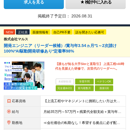
求人を見る
検討中に入れる
掲載終了予定日：
2026.08.31
NEW
正社員
面接情報有
自己PR不要
話を聞きたい応募可
株式会社マルス
開発エンジニア（リーダー候補）/賞与年3.54ヵ月*1～2次請け
100%*AI駆動開発研修あり*定着率98%
【誰もが知る大手SIerと直取引】 上流工程×AI時
代を見据えた研修で、次世代のリーダーへ。
未経験歓迎
学歴不問
ベテランOK
完全週休2日
賞与複数月
面接1回
応募資格
【上流工程やマネジメントに挑戦したい方は大歓迎です！】 ★開発エンジニアとしての実務経験をお持ちの方 ★上記に加え、下記いずれかに該当する方 ・チームのリーダー／サブリーダーの経験をお持ちの方 ・教育
給与
月給35万円～57万円＋残業代全額支給＋賞与年3.45ヵ月(リーダー経験者) 月給32万円～43万円＋残業代全額支給＋賞与年3.45ヵ月(実務経験者) 入社時想定年収： 490万円～798万円(リー
勤務地
≪会社都合の転勤なし！希望する拠点に必ず配属します。新潟Uターン・Iターン大歓迎！≫ 首都圏(東京、神奈川、千葉、埼玉)または新潟市、長岡市周辺のお客様先または各拠点での勤務となります。 ■東京支社