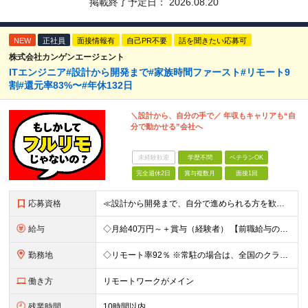
掲載終了予定日：
2026.08.20
NEW
正社員
面接情報有
自己PR不要
話を聞きたい応募可
株式会社カンゲンエージェント
ITエンジニア#設計から開発まで#家族時間ファースト#リモート9
割#還元率83%〜#年休132日
＼設計から、自分の手で／ 年収もキャリアも“自
分で動かせる”会社へ
未経験歓迎
学歴不問
ベテランOK
完全週休2日
賞与複数月
面接1回
応募資格
≪設計から開発まで、自分で進められる方を歓迎します≫ クライアントの要件をもとに、システムの構成や処理の流れを設計し、 そのまま開発まで形にできる方を想定しています。 ◆学歴不問／言語不問／前職の雇
給与
◇月給40万円～＋賞与（経験者） 【前職給与の総収入額を保証】 ※上記には固定残業代（30時間分／6万7000円～）が含まれています。超過分は時間外手当を別途支給。 ※試用期間3ヶ月（期間中は契約社員
勤務地
◇リモート率92％ ※常駐の場合は、全国のクライアント案件にアサイン予定（東京・神奈川・埼玉・千葉・愛知・大阪・福岡メイン） 【拠点】 ◆本社／東京都渋谷区道玄坂1丁目10番8号 渋谷道玄坂東急ビル
働き方
リモートワークがメイン
残業時間
10時間以内