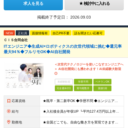
求人を見る
検討中に入れる
掲載終了予定日：
2026.09.03
NEW
正社員
面接情報有
自己PR不要
話を聞きたい応募可
ＣＩＳ合同会社
ITエンジニア◆生成AI×ロボティクスの次世代領域に挑む◆還元率
最大94％◆フルリモOK◆AI自社開発
＜次世代テクノロジーを使いこなすエンジニアへ
＞ AI自社開発にも携われます！AI未経験大歓迎
◎
未経験歓迎
学歴不問
ベテランOK
完全週休2日
賞与複数月
面接1回
応募資格
★既卒・第二新卒OK ◆学歴不問 ◆エンジニアとしての何かしらの実務経験が1年以上ある方 ※AI未経験者大歓迎 ★意欲重視の採用です！ 「経歴に自信がない」という方も、"今後挑戦したいこと""スキル
給与
★入社後全員が年収UP ┗平均127.4万円以上年収UP！ ┗最大390万円UPの実績もあり 月給35万円～100万円＋決算賞与＋各種手当 【 給与イメージ 】 ■経験1年以上…月給35万円～＋決
勤務地
★全国どこでも、自由な働き方を実現できます！ 全国のプロジェクト先やフルリモート環境での勤務も可能です。 ＼自由度の高い働き方、叶えます／ □フルリモートで働きたい □ハイブリットに働きたい □家庭