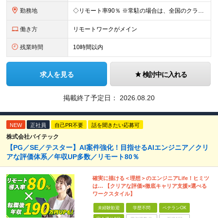
勤務地
◇リモート率90％ ※常駐の場合は、全国のクライアント案件にアサイン予定（東京・神奈川・埼玉・千葉・愛知・大阪・福岡メイン） 【拠点】 ◆本社／東京都渋谷区道玄坂1丁目10番8号 渋谷道玄坂東急ビル
働き方
リモートワークがメイン
残業時間
10時間以内
求人を見る
検討中に入れる
掲載終了予定日：
2026.08.20
NEW
正社員
自己PR不要
話を聞きたい応募可
株式会社バイテック
【PG／SE／テスター】AI案件強化！目指せるAIエンジニア／クリ
アな評価体系／年収UP多数／リモート80％
確実に描ける＜理想＞のエンジニアLife！ヒミツ
は… 【クリアな評価×徹底キャリア支援×選べる
ワークスタイル】
未経験歓迎
学歴不問
ベテランOK