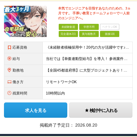
本気でエンジニアを目指すあなたのための、3ヵ
月です。 手厚い教育とチームフォローで一人前
のエンジニアへ。
未経験歓迎
学歴不問
ベテランOK
完全週休2日
賞与複数月
面接1回
応募資格
《未経験者積極採用中！20代の方が活躍中です♪》 ◎約4割が実務未経験入社！ ■学歴・職歴は一切問いません！ ■第二新卒の方もお気軽にご相談ください♪ ■入社してから数年は、転勤の可能性があります
給与
当社では【単価連動型給与】を導入！ 参画案件の契約単価に連動して給与が決定。 還元率は単価の【70％～80％】と東証プライム上場グループとして高水準です！（社会保険料・教育コスト含む） ■関東：月給
勤務地
【全国45都道府県】に大型プロジェクトあり！※ 四国・沖縄を除く 主要勤務地： 北海道/宮城県/栃木県/埼玉県/千葉県/東京都/神奈川県/愛知県/大阪府/京都府/兵庫県/広島県/福岡県/熊本県 ※勤
働き方
リモートワークOK
残業時間
10時間以内
求人を見る
検討中に入れる
掲載終了予定日：
2026.08.20