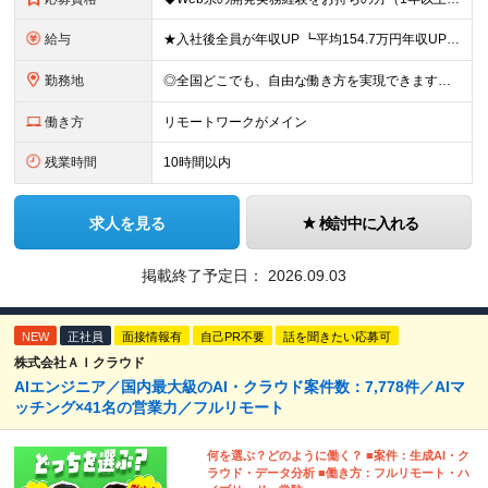
給与
★入社後全員が年収UP ┗平均154.7万円年収UP！ ┗最大380万円UPの実績もあり 月給35万円～100万円＋決算賞与＋各種手当 【 給与イメージ 】 ◆経験1年以上…月給35万円～＋決算賞
勤務地
◎全国どこでも、自由な働き方を実現できます！ 全国のプロジェクト先やフルリモート環境での勤務も可能です。 ＼自由度の高い働き方、叶えます／ ・フルリモートで働きたい ・ハイブリットに働きたい ・家庭
働き方
リモートワークがメイン
残業時間
10時間以内
求人を見る
検討中に入れる
掲載終了予定日：
2026.09.03
NEW
正社員
面接情報有
自己PR不要
話を聞きたい応募可
株式会社ＡＩクラウド
AIエンジニア／国内最大級のAI・クラウド案件数：7,778件／AIマ
ッチング×41名の営業力／フルリモート
何を選ぶ？どのように働く？ ■案件：生成AI・ク
ラウド・データ分析 ■働き方：フルリモート・ハ