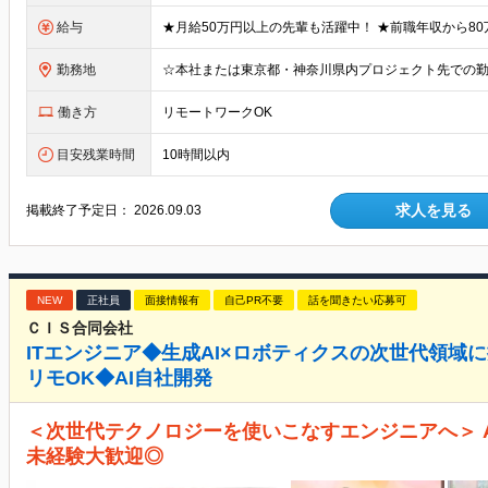
給与
勤務地
働き方
リモートワークOK
目安残業時間
10時間以内
求人を見る
掲載終了予定日：
2026.09.03
NEW
正社員
面接情報有
自己PR不要
話を聞きたい応募可
ＣＩＳ合同会社
ITエンジニア◆生成AI×ロボティクスの次世代領域
リモOK◆AI自社開発
＜次世代テクノロジーを使いこなすエンジニアへ＞ A
未経験大歓迎◎