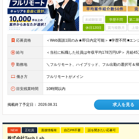
未経験歓迎
学歴不問
第二新
休日120日
賞与複数月
上場
応募資格
給与
勤務地
働き方
フルリモートがメイン
目安残業時間
10時間以内
求人を見る
掲載終了予定日：
2026.08.31
NEW
正社員
面接情報有
自己PR不要
話を聞きたい応募可
株式会社Tech Lab