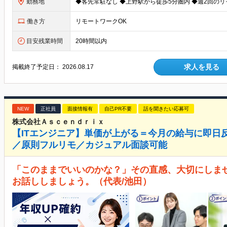
勤務地
働き方
リモートワークOK
目安残業時間
20時間以内
求人を見る
掲載終了予定日：
2026.08.17
NEW
正社員
面接情報有
自己PR不要
話を聞きたい応募可
株式会社Ａｓｃｅｎｄｒｉｘ
【ITエンジニア】単価が上がる＝今月の給与に即日
／原則フルリモ／カジュアル面談可能
「このままでいいのかな？」その直感、大切にしま
お話ししましょう。（代表/池田）