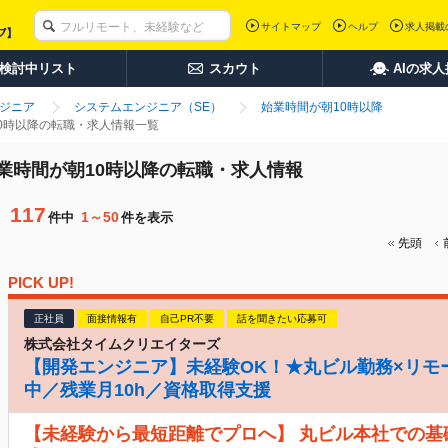
サイトマップ
ヘルプ
求人掲載
検討中リスト
スカウト
AIの求
ンジニア
システムエンジニア（SE）
始業時間が朝10時以降
10時以降の転職・求人情報一覧
始業時間が朝10時以降の転職・求人情報
117
1～50
件中
件を表示
先頭
PICK UP!
正社員
面接情報有
自己PR不要
話を聞きたい応募可
株式会社タイムクリエイターズ
【開発エンジニア】未経験OK！★丸ビル勤務×リモ
中／残業月10h／資格取得支援
【未経験から最短距離でプロへ】 丸ビル本社での基