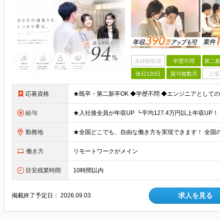
未経験歓迎
学歴不問
第二新
休日120日
賞与複数月
上場
応募資格
給与
勤務地
働き方
リモートワークがメイン
目安残業時間
10時間以内
求人を見る
掲載終了予定日：
2026.09.03