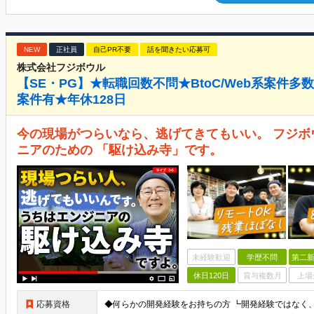
NEW
正社員
自己PR不要
話を聞きたい応募可
株式会社フジボウル
【SE・PG】★転職回数不問★BtoC/Web系案件多
案件有★年休128日
今の現場がつらいなら、逃げてきてもいい。 フジ
ニアのための 「駆け込み寺」です。
未経験歓迎
学歴不問
第二新
休日120日
賞与複数月
上場
応募資格