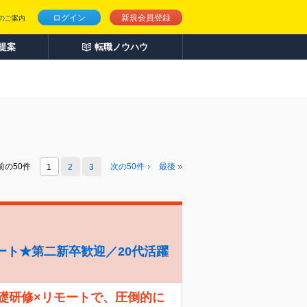
ログイン
新規会員登録
のご案内
人提案
転職ノウハウ
前の50件
次の
50
件
最後
1
2
3
ート★第二新卒歓迎／20代活躍
礎研修×リモートで、圧倒的に