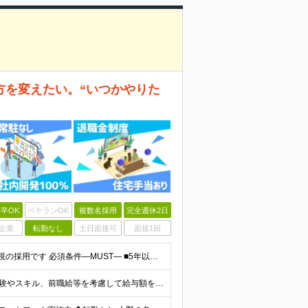
方を変えたい。“いつかやりた
卒OK
ベテランOK
複数名採用
完全週休2日
企業
転勤なし
土日面接可
面接1回
◇学歴不問◇5年以上エンジニア経験がある方／人柄重視の採用です 必須条件―MUST― ■5年以上エンジニア経験がある方 ■C#、Java、Node.js、VB.NETを使った実務経験がある方 《
月給270,000円以上（初年度想定400万円以上） ※ご経験やスキル、前職給等を考慮して給与額を決定します。 ※試用期間は3ヶ月間となります。期間中の待遇に変更はありません。 ★社員の昇給率はほ