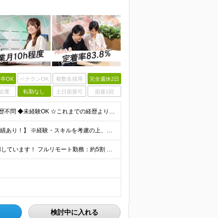
卒OK
ベテランOK
複数名採用
完全週休2日
企業
転勤なし
土日面接可
面接1回
【第二新卒大歓迎！未経験スタートもOKです◎】 ◆学歴不問 ◆未経験OK ☆これまでの経歴よりも「これから」を重視します！ ☆文系・理系、前職の雇用形態は一切問いません！ ＼先輩たちの前職もさまざ
【未経験から年収550万円可／1年で最大80万円UPの実績あり！】 ※経験・スキルを考慮の上、決定いたします。 【月給】27万円〜29万円 ※上記には固定残業代（月25時間分／4万5,000円〜4万
当社で働く社員の「90%以上」がリモートワークを活用しています！ フルリモート勤務：約5割 ハイブリッド勤務（リモート＋出社）：約4割 【本社】東京都千代田区丸の内2-4-1 丸の内ビルディング12
検討中に入れる