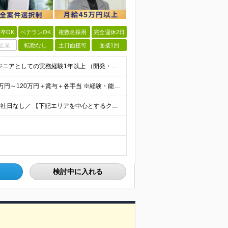
卒OK
ベテランOK
複数名採用
完全週休2日
企業
転勤なし
土日面接可
面接1回
＜Web面談1回のみ★即日内定可能＞ ■学歴不問 ■エンジニアとしての実務経験1年以上 （開発・インフラ・技術・工程など不問）
＜当社に転職した社員は年収平均178万円UP＞ 月給45万円～120万円＋賞与＋各手当 ※経験・能力などを考慮の上、決定します ※案件の契約内容（月単金など）や昇給、賞与額はすべてシステム上で開示し
＼フルリモート、ハイブリッド、フル出勤の選択可＆帰社日なし／ 【下記エリアを中心とするクライアント先または自宅にて勤務】 ■首都圏：東京・埼玉・千葉・神奈川 ■関西：大阪・兵庫・京都・滋賀・奈良・和
検討中に入れる