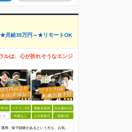
数★月給35万円～★リモートOK
ボウルは、心が折れそうなエンジ
卒OK
ベテランOK
複数名採用
完全週休2日
企業
転勤なし
土日面接可
面接1回
◆何らかの開発経験をお持ちの方 ┗開発経験ではなく、運用・保守経験があるという方も、お気軽にご応募ください！ ┗ブランク・転職回数は不問です！ ┗ネガティブな応募理由も歓迎です！ ※学歴不問 ☆活か