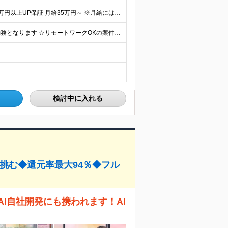
★月給50万円以上の先輩も活躍中！ ★前職年収から80万円以上UP保証 月給35万円～ ※月給には固定残業代を含む(月20時間分/2万6000円～/超過分別途支給） ※残業がなくても上記支給(基本残
☆本社または東京都・神奈川県内プロジェクト先での勤務となります ☆リモートワークOKの案件も多数あります(応相談) ☆転居を伴う転勤はありません ☆九州地方、北陸地方、北海道からの転職者も多数在籍！/
検討中に入れる
に挑む◆還元率最大94％◆フル
I自社開発にも携われます！AI