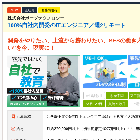
NEW
正社員
面接情報有
株式会社ボーグテクノロジー
100%自社内開発のITエンジニア／週2リモート
開発をやりたい、上流から携わりたい、SESの働き
い”を今、現実に！
未経験歓迎
学歴不問
第二新
休日120日
賞与複数月
上場
応募資格
給与