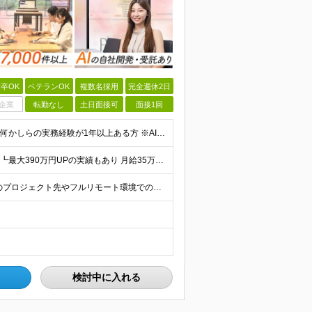
卒OK
ベテランOK
複数名採用
完全週休2日
企業
転勤なし
土日面接可
面接1回
★既卒・第二新卒OK ◆学歴不問 ◆エンジニアとしての何かしらの実務経験が1年以上ある方 ※AI未経験者大歓迎 ★意欲重視の採用です！ 「経歴に自信がない」という方も、"今後挑戦したいこと""スキル
★入社後全員が年収UP ┗平均127.4万円以上年収UP！ ┗最大390万円UPの実績もあり 月給35万円～100万円＋決算賞与＋各種手当 【 給与イメージ 】 ■経験1年以上…月給35万円～＋決
★全国どこでも、自由な働き方を実現できます！ 全国のプロジェクト先やフルリモート環境での勤務も可能です。 ＼自由度の高い働き方、叶えます／ □フルリモートで働きたい □ハイブリットに働きたい □家庭
検討中に入れる