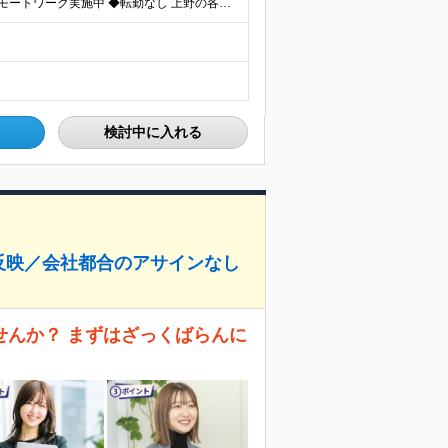
◆客先常駐なし ◆上野駅から徒歩5分圏内 ◆週2回のリモートワーク実施中 ◆転勤なし 上野の各オフィスでの勤務となります。 ￣￣￣￣￣￣￣￣￣￣￣￣￣￣￣￣￣ ＜本社＞ 東京都台東区上野7-2-8
検討中に入れる
反映／会社都合のアサインなし
せんか？ まずはざっくばらんに