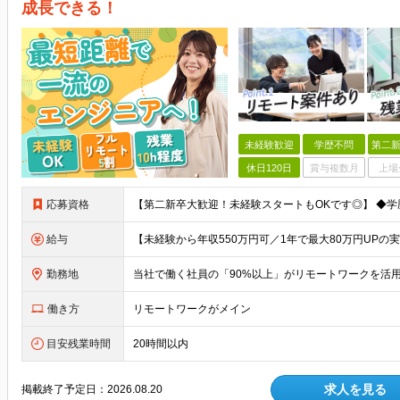
成長できる！
未経験歓迎
学歴不問
第二新
休日120日
賞与複数月
上場
応募資格
給与
勤務地
働き方
リモートワークがメイン
目安残業時間
20時間以内
求人を見る
掲載終了予定日：
2026.08.20