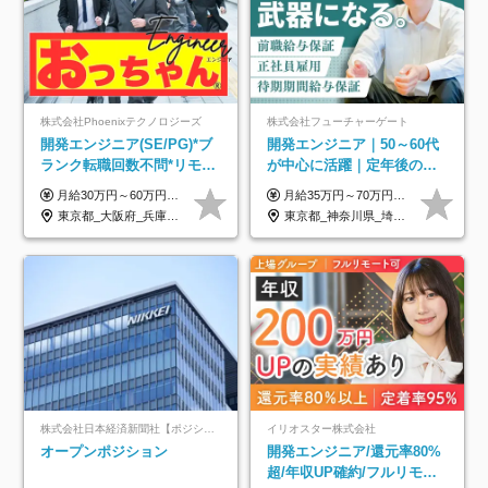
株式会社Phoenixテクノロジーズ
株式会社フューチャーゲート
開発エンジニア(SE/PG)*ブ
開発エンジニア｜50～60代
ランク転職回数不問*リモー
が中心に活躍｜定年後の給
ト案件多数*残業ほぼ0*通院
与減ナシ｜年収50万円アッ
月給30万円～60万円+住宅手当+職能手当+役職手当+決算賞与+報奨金 ※経験・能力を考慮し、優遇します ※給与には20時間分のみなし時間外手当(3万7000円以上)を含みます(超過時間分は別途追加支給) ※試用期間3～6ヵ月あり(その間の給与、待遇に差異なし) ※場合によって契約社員での採用の可能性あり(面接時に応相談)
月給35万円～70万円（固定残業代30時間分63,869円～を含む）+賞与年1回 ※30時間を超える分は別途支給します ●これまでのご経験・スキル・前職給与をできる限り考慮します ●待機期間も給与を100％支給します ●試用期間中も給与や福利厚生は同じです ≪年収を維持しながら長く働けます！≫ 一般的な企業では55歳や60歳を機に年収が下がりますが、 当社は役職などではなく「スキルや経験」で評価。 エンジニアとして長く働きながら あなたにふさわしい年収を維持できます！
のための半休制度あり
プ実績／昇給率92％（直近3
東京都_大阪府_兵庫県_京都府_福岡県
東京都_神奈川県_埼玉県_千葉県
年）
株式会社日本経済新聞社【ポジションマッチ登録】
イリオスター株式会社
オープンポジション
開発エンジニア/還元率80%
超/年収UP確約/フルリモ