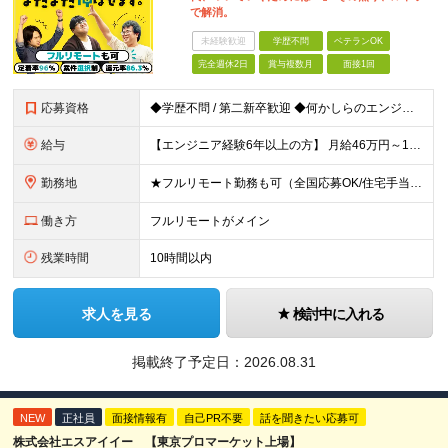
で解消。
未経験歓迎
学歴不問
ベテランOK
完全週休2日
賞与複数月
面接1回
応募資格
◆学歴不問 / 第二新卒歓迎 ◆何かしらのエンジニア経験をお持ちの方 （言語・期間・フェーズ不問） 経験浅めの方も遠慮なくご応募ください！ ■入社前Q＆A ────── ◎実力に見合った報酬が手に
給与
【エンジニア経験6年以上の方】 月給46万円～100万円（固定残業代含む） ※上記月給には月30時間分の固定残業代（月8万7,400円～月19万円）を含む。超過分は全額支給。 【エンジニア経験4年以
勤務地
★フルリモート勤務も可（全国応募OK/住宅手当を支給します） ※案件によって常駐が必要になる場合があります。 ※希望がない限り、転勤はありません ※U・Iターン歓迎 ★ルトラの社員は全国各地で活躍中
働き方
フルリモートがメイン
残業時間
10時間以内
求人を見る
検討中に入れる
掲載終了予定日：
2026.08.31
NEW
正社員
面接情報有
自己PR不要
話を聞きたい応募可
株式会社エスアイイー 【東京プロマーケット上場】