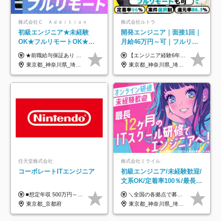
株式会社Ｃ Ａｄｄｉｔｉｏｎ
株式会社ルトラ
初級エンジニア★未経験
開発エンジニア｜面接1回｜
OK★フルリモートOK★月
月給46万円～可｜フルリモ
給32万円～★残業月10h＆
ートも可｜案件選択制｜定
★前職給与保証あり ★月給32万円以上＋インセンティブあり 月給32万円以上＋インセンティブ＋各種手当 ※上記には固定残業代（月30時間・44,400円～）を含みます ※超過分は別途支給します ※試用期間はございません ★＼成果＝あなたの収入／★ 【1】案件単価ー8万円＝あなたの給与 参画したプロジェクトの案件単価から 一律8万円引いた金額があなたの給与です！ （月給例） ■1人称での構築・小規模な詳細設計 案件単価55万円ー8万円＝月給47万円（還元率85.5%） ■大型案件の設計・構築やプロジェクト管理 案件単価90万円ー8万円＝月給82万円（還元率91.1%） ‥‥‥‥‥‥‥‥‥‥‥‥‥‥‥‥‥‥ 【2】月給の他にも豊富なインセンティブあり 全員が月3～13万円のインセンティブをゲットしています！ ≪インセンティブ制度≫ 稼働している現場で増員・交代が発生し、 当社の人員を配属が決定した際に支給。 ◇C Addition正社員が参画 ：実粗利の10%／毎月 ◇協力会社所属の社員が参画：実粗利の30%／毎月 ≪リファラル制度≫ あなたの知り合いが当社のメンバーになった際に、 毎月1人あたり2万円支給します◎ ‥‥‥‥‥‥‥‥‥‥‥‥‥‥‥‥‥‥
【エンジニア経験6年以上の方】 月給46万円～100万円（固定残業代含む） ※上記月給には月30時間分の固定残業代（月8万7,400円～月19万円）を含む。超過分は全額支給。 【エンジニア経験4年以上の方】 月給42万円～100万円（固定残業代含む） ※上記月給には月30時間分の固定残業代（月7万9,800円～月19万円）を含む。超過分は全額支給。 【エンジニア経験4年未満の方】 月給38万円～100万円（固定残業代含む） ※上記月給には月30時間分の固定残業代（月7万2,200円～月19万円）を含む。超過分は全額支給。 ※経験、スキル、前職給与などを踏まえて決定。 ◆ルトラの給与制度のポイント！◆ ・社員の95%が入社時に年収UP！最高で300万円UPの実績も ・平均還元率86.3%（交通費・住宅手当・会社負担分の社保も含む） ・人柄やポテンシャルを評価し、スキル以上の希望年収を提示することも ・退職金制度やリファラル手当（平均50万円）あり
年休120日以上★副業可
着率96％以上｜副業OK｜住
東京都_神奈川県_埼玉県_千葉県_大阪府_愛知県_北海道_青森県_岩手県_宮城県_秋田県_山形県_福島県_茨城県_栃木県_群馬県_新潟県_山梨県_長野県_富山県_石川県_福井県_静岡県_岐阜県_三重県_兵庫県_京都府_滋賀県_奈良県_和歌山県_広島県_岡山県_鳥取県_島根県_山口県_徳島県_香川県_愛媛県_高知県_福岡県_熊本県_佐賀県_長崎県_大分県_宮崎県_鹿児島県_沖縄県
東京都_神奈川県_埼玉県_千葉県_大阪府_愛知県_北海道_青森県_岩手県_宮城県_秋田県_山形県_福島県_茨城県_栃木県_群馬県_新潟県_山梨県_長野県_富山県_石川県_福井県_静岡県_岐阜県_三重県_兵庫県_京都府_滋賀県_奈良県_和歌山県_広島県_岡山県_鳥取県_島根県_山口県_徳島県_香川県_愛媛県_高知県_福岡県_熊本県_佐賀県_長崎県_大分県_宮崎県_鹿児島県_沖縄県
宅手当
任天堂株式会社
株式会社ミライル
コーポレートITエンジニア
初級エンジニア/未経験歓迎/
文系OK/定着率100％/最長1
年の自社ITスクール研修あ
■想定年収 500万円～900万円 月給制 月給278,000円～ ※残業が発生した場合、残業代を別途全額支給します ※試用期間2ヶ月あり(待遇や給与に差異はありません)
＼全国の各拠点で募集中！／ 給与は以下の通り、勤務地により異なります。 札幌：月給23万円～27万円 仙台：月給22万円～26万円 新潟：月給22万円～26万円 東京：月給26万円～30万円 大阪：月給24万円～29万円 福岡：月給23.5万円～27万円 沖縄：月給21万円～26万円 ◎給与は知識や経験を考慮して決定します。 ◎残業は別途全額支給します。 ◎試用期間12カ月あり（給与は以下の通りです。その他条件に変更はありません） （試用期間の給与） 札幌：月給18.6万円～ 仙台：月給19万円～ 新潟：月給18万円～ 東京：月給22万円～ 大阪：月給20.8万円～ 福岡：月給19万円～ 沖縄：月給18万円～
り/年休130日
東京都_京都府
東京都_神奈川県_埼玉県_千葉県_大阪府_愛知県_北海道_青森県_岩手県_宮城県_秋田県_山形県_福島県_茨城県_栃木県_群馬県_新潟県_山梨県_長野県_富山県_石川県_福井県_静岡県_岐阜県_三重県_兵庫県_京都府_滋賀県_奈良県_和歌山県_広島県_岡山県_鳥取県_島根県_山口県_徳島県_香川県_愛媛県_高知県_福岡県_熊本県_佐賀県_長崎県_大分県_宮崎県_鹿児島県_沖縄県