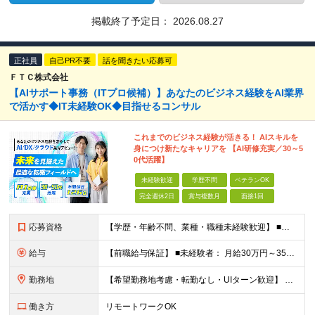
掲載終了予定日：
2026.08.27
正社員
自己PR不要
話を聞きたい応募可
ＦＴＣ株式会社
【AIサポート事務（ITプロ候補）】あなたのビジネス経験をAI業界
で活かす◆IT未経験OK◆目指せるコンサル
これまでのビジネス経験が活きる！ AIスキルを
身につけ新たなキャリアを 【AI研修充実／30～5
0代活躍】
未経験歓迎
学歴不問
ベテランOK
完全週休2日
賞与複数月
面接1回
応募資格
【学歴・年齢不問、業種・職種未経験歓迎】 ■何らかの社会人経験がある方（3年以上） ※前職での経験や業務知識などを活かし、 将来性の高いAI・DX業界で活躍したい方歓迎！ ★入社前面談・アンケートあ
給与
【前職給与保証】 ■未経験者： 月給30万円～35万円 ■ローキャリア（経験目安1年程度）： 月給35万円～40万円 ■経験者（経験目安3年以上）： 月給40万円～60万円 ■即戦力（経験目安5年以上
勤務地
【希望勤務地考慮・転勤なし・UIターン歓迎】 本社（東京都新宿区大京町）および首都圏の勤務先 ★リモートワーク応相談 ★上京を希望する地方在住者の方も大歓迎！ ★横浜に営業拠点開設 神奈川県内や神
働き方
リモートワークOK