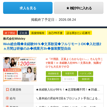
求人を見る
検討中に入れる
掲載終了予定日：
2026.08.24
終了間近
正社員
面接情報有
自己PR不要
話を聞きたい応募可
株式会社Widsley
Web総合職◆未経験99％◆文系歓迎◆フルリモートOK◆入社後2
ヵ月間は研修のみ◆残業月3h◆服装髪型自由
≪「IT用語、正直よくわからない…」そんな方こ
そ歓迎！≫ 未経験入社99%！文系出身、知識ゼ
ロでも大丈夫です◎
未経験歓迎
学歴不問
ベテランOK
完全週休2日
賞与複数月
面接1回
応募資格
★未経験入社が99％！★志望動機不問！★35歳以下（長期キャリア形成のため） ■職種・業界経験不問、第二新卒大歓迎！ ■学歴不問 ≪1つでも当てはまる方にピッタリです≫ ★ChatGPTやAIなど
給与
＼基本給の昇給年2回＆プロジェクト手当による昇給年12回！！／ 【未経験者の場合】 月給26万円～50万円＋プロジェクト手当＋資格手当 ★スキルや経験を考慮の上、優遇します ★上記給与には固定残業