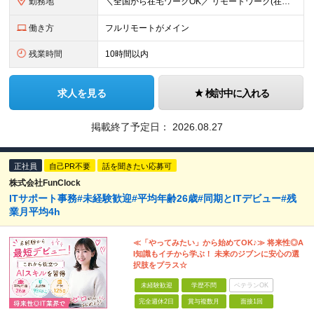
勤務地
＼全国から在宅ワークOK／ リモートワーク(在宅勤務)or東京23区、大阪のお客様先での勤務 ★転勤はありません ★希望をもとに配属先を決定します ★リモートワーク率5割強 ★フルリモートの場合は通
働き方
フルリモートがメイン
残業時間
10時間以内
求人を見る
検討中に入れる
掲載終了予定日：
2026.08.27
正社員
自己PR不要
話を聞きたい応募可
株式会社FunClock
ITサポート事務#未経験歓迎#平均年齢26歳#同期とITデビュー#残
業月平均4h
≪「やってみたい」から始めてOK♪≫ 将来性◎A
I知識もイチから学ぶ！ 未来のジブンに安心の選
択肢をプラス☆
未経験歓迎
学歴不問
ベテランOK
完全週休2日
賞与複数月
面接1回