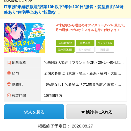
株式会社ミライル
IT事務*未経験歓迎*残業10h以下*年休130日*服装・髪型自由*AI研
修あり*住宅手当あり*転勤なし
≪未経験から理想のオフィスワークへ≫ 最低3ヵ
月の研修でゼロからスキルを身に付けよう！
未経験歓迎
学歴不問
ベテランOK
完全週休2日
賞与複数月
面接1回
応募資格
＼未経験大歓迎！ブランクもOK・20代～40代活躍中／ オフィスワーク初めての方もぜひご応募ください◎ ◆学歴不問 ◆未経験OK ◆既卒・第二新卒OK ～このような方にぴったりです～ ・安心の研修
給与
全国の各拠点（東京・埼玉・新潟・福岡・大阪）で募集中！ 給与は以下の通り、勤務地により異なります。 新潟勤務の場合 201,000円〜201,000円（試用期間変更なし）＋賞与 東京・埼玉勤務の場合
勤務地
【転勤なし】＼希望エリア100％考慮／ 東京・埼玉・新潟・福岡・大阪の各拠点 ※様々な企業の現場で、当社プロジェクトに加わり業務を行っていただきます。 ■新潟支店 〒950-0088 新潟県新潟市中
残業時間
10時間以内
求人を見る
検討中に入れる
掲載終了予定日：
2026.08.27