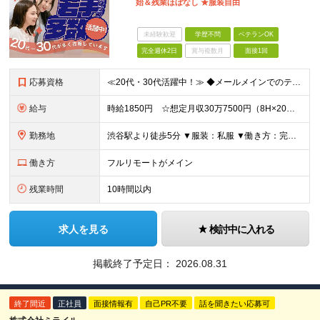
始＆残業ほぼなし ★服装自由
未経験歓迎
学歴不問
ベテランOK
完全週休2日
賞与複数月
面接1回
応募資格
≪20代・30代活躍中！≫ ◆メールメインでのテクニカルサポートまたはカスタマーサポート対応の経験 ◆問い合わせ対応でのイチからの文章作成経験 ※ブランクがある方やこれまでのご経験に自信がない方も、
給与
時給1850円 ☆想定月収30万7500円（8H×20日＋残業5H） ※交通費全額支給 ※在宅日数に応じて、在宅勤務手当あり
勤務地
渋谷駅より徒歩5分 ▼服装：私服 ▼働き方：完全在宅勤務 ※就業初日から在宅勤務を想定（PC等は事前にご自宅へ郵送予定） ▼受動喫煙対策：屋内禁煙
働き方
フルリモートがメイン
残業時間
10時間以内
求人を見る
検討中に入れる
掲載終了予定日：
2026.08.31
終了間近
正社員
面接情報有
自己PR不要
話を聞きたい応募可