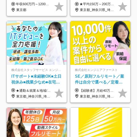
OK/年休130日/平均残業7h/
年収600万円～1200万円 ※上記年収は、想定年収です。住居費補助、子手当などの各種手当を含む金額です。 ※経験・能力等を考慮の上、当社規定により決定します。
★平均150万～200万円年収UPを実現！ ★前職給与を100％保証！ ★案件内容の開示・明確な評価体制あり ⇒クライアント評価で即昇給を実現したケースも◎ ★年12回（毎月昇給チャンスあり） ■月給35万円～103万円 ※経験・能力・前職給与を考慮し、決定 ※上記給与には月30時間分(6万6500円以上)の固定残業代が含まれます。超過分は手当として別途支給します ※試用期間3ヶ月あり(期間中の給与・待遇面に差異はありません) ▼収入アップの実例をご紹介 ───────────── ★働き方改革をした30代男性（PG） 子どもが生まれたばかりなのに、忙しい現場で残業も月50～60時間が当たり前。 ⇒残業ほぼゼロ＆週3リモートの働き方に！しかも給与もアップ！ ★収入アップした30代男性（PM） 子供が3人いて家計も苦しく、残業代で稼ぐ日々… ⇒残業をたくさんしていた年収額より、100万円以上アップしました！
約2万件の案件から選択
東京都
東京都_神奈川県_埼玉県_千葉県_大阪府_愛知県_北海道_青森県_岩手県_宮城県_秋田県_山形県_福島県_茨城県_栃木県_群馬県_新潟県_山梨県_長野県_富山県_石川県_福井県_静岡県_岐阜県_三重県_兵庫県_京都府_滋賀県_奈良県_和歌山県_広島県_岡山県_鳥取県_島根県_山口県_徳島県_香川県_愛媛県_高知県_福岡県_熊本県_佐賀県_長崎県_大分県_宮崎県_鹿児島県_沖縄県
株式会社スタッフサービス エンジニアリング事業本部
株式会社エンジニアファースト
ITサポート■未経験OK■土日
SE／原則フルリモート／案
祝休み■残業少なめ■在宅実
件は自分で選べる／定着率
績あり■約900種類のスキル
93%／20～30代活躍中！
★通勤＆就業＆地域/住宅＆役職手当あり ★残業代は全額支給 ★選べる給与制度あり！ ■東京・神奈川・千葉・埼玉勤務の場合 月給24.5万円～55万円＋諸手当 （残業代は全額支給） (20,000円の地域/住宅手当込み) ■愛知・京都・大阪・兵庫勤務の場合 月給24万円以上＋諸手当 （残業代は全額支給） (15,000円の地域/住宅手当込み) ■茨城・栃木・群馬・静岡・三重・滋賀・広島・福岡勤務の場合 月給23.5万円以上＋諸手当 （残業代は全額支給） (10,000円の地域/住宅手当込み) ■北海道・宮城・山梨・長野・岐阜・奈良・和歌山・岡山勤務の場合 月給23万円以上＋諸手当 （残業代は全額支給） (5,000円の地域/住宅手当込み) ■その他のエリア勤務の場合 月給22.5万円以上＋諸手当 （残業代は全額支給） ※経験や能力を考慮し、当社規定により優遇します 【昇給：年一回実施】 【選べる給与制度】 ★収入を重視する方に… 「変動型人事制度」の選択も可能（派遣先からの評価に応じて収入アップ！） ※年2回のタイミングで希望者と面談の上決定します。
【経験者】月給40万円～120万円(固定残業代含む)+各種手当 ★前職給与の総収入額を100％保証｜還元率84％〜100％ ★20代の平均年収570万円 ※月給には、みなし残業手当(月30時間／5万8000円以上)を含みます 超過分は別途追加支給 ※固定残業代は、時間外労働の有無に関わらず30時間分を、月5万8000円~15万7000円支給 ※上記を超える時間外労働分は追加で支給 【未経験者】月給21万円以上＋各種手当 固定残業なし(残業代発生分全額支給) ※6ヶ月の試用期間あり（※条件に変動なし） ▼単価連動性×還元率は84％～100％で収入の大幅UPが可能！ ・案件単価が月50万円の場合：年収417万円 ・案件単価が月70万円の場合：年収584万円 ・案件単価が月100万円の場合：年収834万円 ＜モデル年収＞ ▼400万円～500万円(入社初年度) ▼542万円～626万円(入社2年) ▼667万円～700万円(入社3年） ▼709万円～801万円(入社5年）
アップ講座あり■全国募集
東京都_神奈川県_埼玉県_千葉県_大阪府_愛知県_北海道_岩手県_宮城県_山形県_福島県_茨城県_栃木県_群馬県_山梨県_長野県_富山県_石川県_静岡県_岐阜県_三重県_兵庫県_京都府_滋賀県_奈良県_広島県_岡山県_山口県_愛媛県_福岡県_熊本県_長崎県
東京都_神奈川県_埼玉県_千葉県_大阪府_愛知県_北海道_青森県_岩手県_宮城県_秋田県_山形県_福島県_茨城県_栃木県_群馬県_新潟県_山梨県_長野県_富山県_石川県_福井県_静岡県_岐阜県_三重県_兵庫県_京都府_滋賀県_奈良県_和歌山県_広島県_岡山県_鳥取県_島根県_山口県_徳島県_香川県_愛媛県_高知県_福岡県_熊本県_佐賀県_長崎県_大分県_宮崎県_鹿児島県_沖縄県