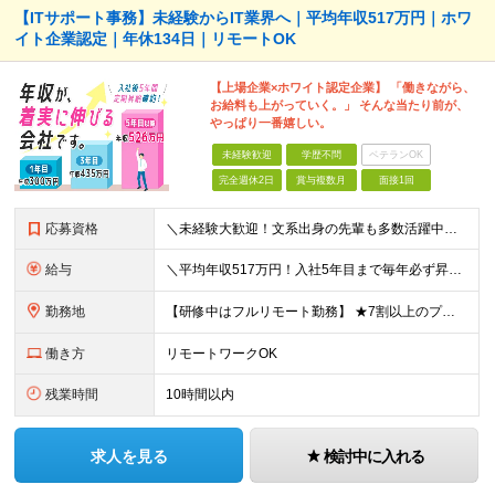
【ITサポート事務】未経験からIT業界へ｜平均年収517万円｜ホワ
イト企業認定｜年休134日｜リモートOK
【上場企業×ホワイト認定企業】 「働きながら、
お給料も上がっていく。」 そんな当たり前が、
やっぱり一番嬉しい。
未経験歓迎
学歴不問
ベテランOK
完全週休2日
賞与複数月
面接1回
応募資格
＼未経験大歓迎！文系出身の先輩も多数活躍中／ ◆PCスキルに自信のない方も歓迎 ◆完全未経験OK ◆社会人デビューもOK ◆学歴不問 「働きながら少しずつ専門スキルを身につけたい」という意欲重視の採
給与
＼平均年収517万円！入社5年目まで毎年必ず昇給／ ■賞与年3回 ■年収800万円以上も可 ■入社3年以上の平均年収469.2万円 月給23万2000円以上＋賞与年3回＋各種手当 ☆入社5年目まで最
勤務地
【研修中はフルリモート勤務】 ★7割以上のプロジェクトでリモートワークを導入 ★一都三県のプロジェクト先 ★転居を伴う転勤なし ＜プロジェクト先＞ 東京・神奈川・千葉・埼玉でのプロジェクト先にて勤務
働き方
リモートワークOK
残業時間
10時間以内
求人を見る
検討中に入れる