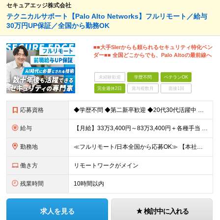
セキュアエッジ株式会社
テクニカルサポート【Palo Alto Networks】フルリモート／給与
30万円UP保証／全国から勤務OK
■■大手SIerからも頼られるセキュリティ特化ベン
ダー■■ 全国どこからでも、Palo Altoの最前線へ
未経験歓迎
学歴不問
ベテランOK
完全週休2日
賞与複数月
面接1回
応募資格
◆学歴不問 ◆第二新卒歓迎 ◆20代30代活躍中 【必須要件】 ・CCNA等のネットワーク基礎知識をお持ちの方 ・IT機器や構築の基礎知識がある方 ＜求める人物像＞ ◇技術寄りの仕事を究めたい方
給与
【月給】33万3,400円～83万3,400円＋各種手当 ※経験・年齢を考慮の上、決定します。 ※月給額には20時間相当（39,600円～98,400円）のみなし残業手当を含みます。 ※超過分は別途
勤務地
≪フルリモート/日本全国から応募OK≫ 【本社】 東京都新宿区下宮比町2-26 KDX飯田橋ビル3F ※業務拡大につき、移転したばかりの新オフィス ※転勤なし。引越費用の補助あり ※週1回程度の出社
働き方
リモートワークがメイン
残業時間
10時間以内
求人を見る
検討中に入れる