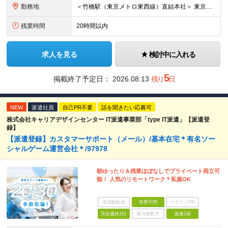
勤務地
＜竹橋駅（東京メトロ東西線）直結本社＞ 東京都千代田区一ツ橋一丁目1番1号パレスサイドビル5F・8F （変更の範囲）上記を除く当社関連勤務地
残業時間
20時間以内
求人を見る
検討中に入れる
5
掲載終了予定日：
2026.08.13
残り
日
NEW
派遣社員
自己PR不要
話を聞きたい応募可
株式会社キャリアデザインセンター IT派遣事業部「type IT派遣」【派遣登
録】
【派遣登録】カスタマーサポート（メール）/基本在宅＊有名ソー
シャルゲーム運営会社＊/97978
朝ゆったり＆残業ほぼなしでプライベート両立可
能！ 人気のリモートワーク＊私服OK
未経験歓迎
学歴不問
ベテランOK
完全週休2日
賞与複数月
面接1回