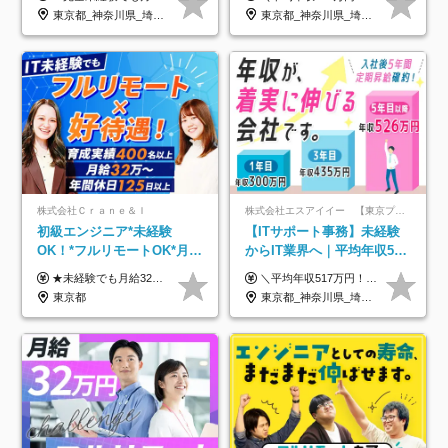
型自由
年3回◆5年目まで必ず昇給
東京都_神奈川県_埼玉県_千葉県_大阪府_愛知県_北海道_青森県_岩手県_宮城県_秋田県_山形県_福島県_茨城県_栃木県_群馬県_新潟県_山梨県_長野県_富山県_石川県_福井県_静岡県_岐阜県_三重県_兵庫県_京都府_滋賀県_奈良県_和歌山県_広島県_岡山県_鳥取県_島根県_山口県_徳島県_香川県_愛媛県_高知県_福岡県_熊本県_佐賀県_長崎県_大分県_宮崎県_鹿児島県_沖縄県
東京都_神奈川県_埼玉県_千葉県_大阪府_愛知県_北海道_青森県_岩手県_宮城県_秋田県_山形県_福島県_茨城県_栃木県_群馬県_新潟県_山梨県_長野県_富山県_石川県_福井県_静岡県_岐阜県_三重県_兵庫県_京都府_滋賀県_奈良県_和歌山県_広島県_岡山県_鳥取県_島根県_山口県_徳島県_香川県_愛媛県_高知県_福岡県_熊本県_佐賀県_長崎県_大分県_宮崎県_鹿児島県_沖縄県
株式会社Ｃｒａｎｅ＆Ｉ
株式会社エスアイイー 【東京プロマーケット上場】
初級エンジニア*未経験
【ITサポート事務】未経験
OK！*フルリモートOK*月給
からIT業界へ｜平均年収517
32万～*残業月9.8h*1ヶ月の
万円｜ホワイト企業認定｜
★未経験でも月給32万円スタート★ 月収32万円～35万円＋各種手当（資格手当だけで毎月15万の上乗せ実績あり！） ★資格手当豊富！1資格につき最大3万円支給 ★功績手当の導入で、毎月のお給与に上乗せで最大10万円支給している社員も！ ★1回の昇級で年収数十万UPも可 ★ゆくゆくは年収1000万以上も目指せる 年俸384万円～1,162万8,000円（12分割） ※経験・スキルを考慮の上決定します ※上記金額には固定残業代（月30h分・60,800円～66,500円）を含みます ※超過分は別途全額支給します ※試用期間2ヶ月間あり（その他待遇に差異はありません）
＼平均年収517万円！入社5年目まで毎年必ず昇給／ ■賞与年3回 ■年収800万円以上も可 ■入社3年以上の平均年収469.2万円 月給23万2000円以上＋賞与年3回＋各種手当 ☆入社5年目まで最大1万5000円の定期昇給を確約 ┃各種手当充実 ・規定の資格を取得すれば、2000円～5万円を毎月支給（2万4000円～60万円／年） ・研修中に取得した取得率95％の資格でも研修後の給料UP ※月給は年齢・経験・能力を考慮して、優遇いたします ※上記月給金額は固定残業代（20時間/3万1300円円以上）を含み、超過分は別途支給いたします ※試用期間（6ヶ月）は月給に変動はありますが、その他待遇に差異はありません ├入社後1ヶ月～3ヶ月間は、月給20万1900円となります └上記金額は固定残業代（10時間／1万6000円）を含み、超過分は別途支給いたします
研修*資格取得率100％
年休134日｜リモートOK
東京都
東京都_神奈川県_埼玉県_千葉県_大阪府_愛知県_北海道_青森県_岩手県_宮城県_秋田県_山形県_福島県_茨城県_栃木県_群馬県_新潟県_山梨県_長野県_富山県_石川県_福井県_静岡県_岐阜県_三重県_兵庫県_京都府_滋賀県_奈良県_和歌山県_広島県_岡山県_鳥取県_島根県_山口県_徳島県_香川県_愛媛県_高知県_福岡県_熊本県_佐賀県_長崎県_大分県_宮崎県_鹿児島県_沖縄県