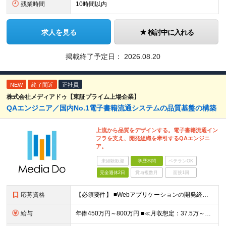
残業時間
10時間以内
求人を見る
検討中に入れる
掲載終了予定日：
2026.08.20
NEW
終了間近
正社員
株式会社メディアドゥ【東証プライム上場企業】
QAエンジニア／国内No.1電子書籍流通システムの品質基盤の構築
上流から品質をデザインする。電子書籍流通イン
フラを支え、開発組織を牽引するQAエンジニ
ア。
未経験歓迎
学歴不問
ベテランOK
完全週休2日
賞与複数月
面接1回
応募資格
【必須要件】 ■Webアプリケーションの開発経験（言語・年数不問） または ■Webアプリケーションやビジネスアプリケーションのテスト実務経験（５年以上） ※学歴不問 【こんな方にピッタリです】 ◎
給与
年俸450万円～800万円 ■≪月収想定：37.5万～66.7万円≫ ・担当いただく業務範囲やマネジメントの有無など、役割に応じて決定します ・年俸額を12分割し、毎月支給します ・試用期間3カ月あ