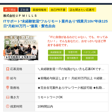
終了間近
正社員
面接情報有
自己PR不要
話を聞きたい応募可
株式会社ＵＰ ＭＩＬＬＳ
ITサポート*未経験歓迎*フルリモート案件あり*残業月10h*年休125
日*月給30万円～*服装・髪色自由
「ITに自信があるわけじゃない。でも、やってみ
たい！」 そんなあなたに、おせっかいなほど伴
走する会社です。
未経験歓迎
学歴不問
ベテランOK
完全週休2日
賞与複数月
面接1回
応募資格
＼未経験歓迎！ITの知識がない方も応募OKです◎／ ※学歴不問・第二新卒OK ＜こんな方にぴったりです＞ ・自分らしく働ける環境がいい方 ・気軽に相談できる相手が欲しい方 ・ワークライフバランスを大
給与
★前職給与保証します！ 月給30万円以上 ※経験・スキルを考慮の上、決定します。 ※上記月給には固定残業代（35時間分／5万2,500円～）を含みます ※固定残業代は給与に応じて変動します ※残業
勤務地
★完全在宅案件あり/テレワーク相談可能 ★転勤なし 東京都中央区日本橋久松町11-8 REGRARD NINGYOCHO B1F ┗一都三県（東京・神奈川・千葉・埼玉）の案件先へ勤務いただきます。
働き方
リモートワークOK
残業時間
10時間以内