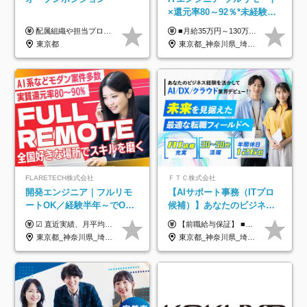
×還元率80～92％*未経験歓
迎*年休134日*月給35万～*
配属組織や担当プロジェクトにより異なります。 ▼参考情報 ----------------------- 年俸650万～（1/12を月々支給） ※経験、能力を考慮の上、当社規定により優遇いたします。 ※時間外、休日出勤、深夜手当に対する賃金も基本年俸に含みます。
■月給35万円～130万円＋賞与年2回＋各種手当 ※システムエンジニアの経験をお持ちの方は月給41万円以上＋賞与年2回（108万円～）＋手当 ■単価（年収）アップのチャンスは最大年12回 ※残業代は1分単位で100％全額支給。サービス残業などは一切ありません ※試用期間6ヵ月（試用期間中の待遇・給与に差はありません）
定着率100%
東京都
東京都_神奈川県_埼玉県_千葉県_大阪府_愛知県_北海道_青森県_岩手県_宮城県_秋田県_山形県_福島県_茨城県_栃木県_群馬県_新潟県_山梨県_長野県_富山県_石川県_福井県_静岡県_岐阜県_三重県_兵庫県_京都府_滋賀県_奈良県_和歌山県_広島県_岡山県_鳥取県_島根県_山口県_徳島県_香川県_愛媛県_高知県_福岡県_熊本県_佐賀県_長崎県_大分県_宮崎県_鹿児島県_沖縄県
FLARETECH株式会社
ＦＴＣ株式会社
開発エンジニア｜フルリモ
【AIサポート事務（ITプロ
ートOK／経験半年～でOK
候補）】あなたのビジネス
／実質還元率80～90%／前
経験をAI業界で活かす◆IT
☑︎ 直近実績、月平均17,000円の昇給 ☑︎ 前職給与100%保証 ☑︎ 実質還元率80～90% ☑︎ 待機時も給与は満額支給 月給35万円～70万円＋交通費など各種手当 ※想定年収：4,200,000円～10,560,000円 ※経験・能力等を考慮の上で決定します。 ※上記金額には、みなし残業手当（50時間分・104,000円～212,000円）を含みます。超過分は別途追加支給します。 ┗残業時間は月平均10時間、多い時でも20時間程度と安定しております ★単価連動型の給与体系ではないため、万が一待機になってもその間の給与は満額支給しています。 ＜1年間の昇給事例をご紹介！＞ ・20代/フロントエンドエンジニア：月給274,000円→月給362,000円（＋88,000円/月） ・20代/iOSエンジニア：月給237,000円→月給287,000円（＋50,000円/月） ・20代/Androidエンジニア：月給316,000円→月給374,000円（＋58,000円/月） ・30代/Javaエンジニア（上流）：月給340,000円→月給418,000円（＋78,000円/月） ・30代/PMO：月給340,000円→月給418,000円（＋78,000円/月）
【前職給与保証】 ■未経験者： 月給30万円～35万円 ■ローキャリア（経験目安1年程度）： 月給35万円～40万円 ■経験者（経験目安3年以上）： 月給40万円～60万円 ■即戦力（経験目安5年以上）： 月給45万円～80万円 ※上記金額には固定残業代30時間分 【未経験者5万5000円～7万3000円、 ローキャリア6万4000円～7万3000円、 経験者5万8000円～10万9000円、 即戦力8万2000円～14万5000円】を含みます。 ※30時間を超える場合は追加で全額支給します。 ※経験・能力・前職給与などを総合的に評価したうえでご納得いただけるよう個別決定。 未経験者の場合、前職給与とポテンシャルを査定のうえ決定いたします。 ※日本国内でのIT業界経験、または同等の実務経験と能力に応じて決定します。 ※前職給与は日本円かつ、日本国内での実績に基づき評価します。 【納得の評価システム】 ★クォーター毎に査定する評価制度導入！ 明確な評価基準で翌年度年収を上げましょう！ ★評価対象期間に在籍中のほとんどの社員が昇給し 年収アップを実現しています！ ★様々なインセンティブ制度を用意し多角的に正当評価しています！ ※試用期間6カ月（期間中の待遇等に差異なし）
給保証／AI系など最先端案
未経験OK◆目指せるコンサ
東京都_神奈川県_埼玉県_千葉県_大阪府_愛知県_北海道_青森県_岩手県_宮城県_秋田県_山形県_福島県_茨城県_栃木県_群馬県_新潟県_山梨県_長野県_富山県_石川県_福井県_静岡県_岐阜県_三重県_兵庫県_京都府_滋賀県_奈良県_和歌山県_広島県_岡山県_鳥取県_島根県_山口県_徳島県_香川県_愛媛県_高知県_福岡県_熊本県_佐賀県_長崎県_大分県_宮崎県_鹿児島県_沖縄県
東京都_神奈川県_埼玉県_千葉県
件多数
ル