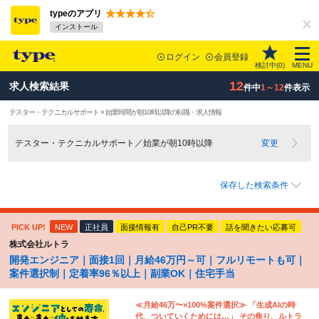
typeのアプリ
インストール
ログイン
会員登録
検討中(
0
)
MENU
12
求人検索結果
件中
1～12
件表示
テスター・テクニカルサポート × 始業時間が朝10時以降の転職・求人情報
テスター・テクニカルサポート／始業が朝10時以降
変更
保存した検索条件
PICK UP!
NEW
正社員
面接情報有
自己PR不要
話を聞きたい応募可
株式会社ルトラ
開発エンジニア｜面接1回｜月給46万円～可｜フルリモートも可｜
案件選択制｜定着率96％以上｜副業OK｜住宅手当
≪月給46万〜×100%案件選択≫ 「生成AIの時
代、ついていくためには…」 その焦り、ルトラ