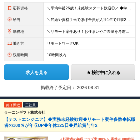
応募資格
＼平均年齢26歳！未経験スタート歓迎◎／ ◆学歴不問 ◆35歳までの方 ※長期勤続によるキャリア形成を図るため（例外事由3号イ） ◆職種・業種未経験歓迎 ◆第二新卒歓迎 ＜下記に当てはまるあなたにピ
給与
＼昇給や資格手当でほぼ全員が入社1年で月収2万円UP！／ 【経験者】 月給25万円～＋資格手当（1種類につき月1万円以上） 【未経験者】 月給20万円～＋資格手当（1種類につき月1万円以上） ※月
勤務地
＼リモート案件あり！お住まいやご希望を考慮した案件で働ける◎／ 本社または東京・神奈川・千葉・埼玉の各プロジェクト先にて勤務いただきます 【本社】 東京都港区六本木4-8-5 和幸ビル7F ※（
働き方
リモートワークOK
残業時間
10時間以内
求人を見る
検討中に入れる
掲載終了予定日：
2026.08.31
終了間近
正社員
ラーニンギフト株式会社
【テストエンジニア】◆実務未経験歓迎◆リモート案件多数◆転職
者の100％が年収UP◆年休125日◆昇給賞与年2
＜転職者の年収アップ率100％＞ 案件26,000件以