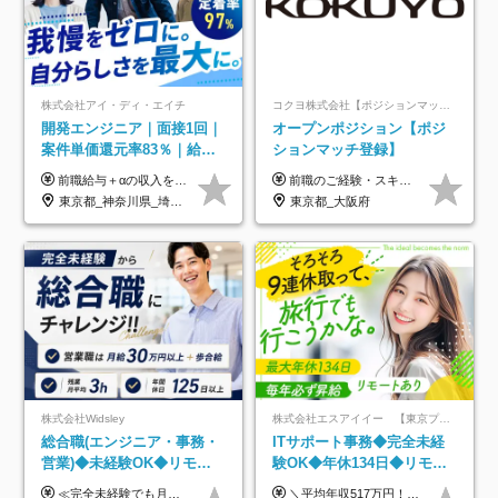
株式会社アイ・ディ・エイチ
コクヨ株式会社【ポジションマッチ登録】
開発エンジニア｜面接1回｜
オープンポジション【ポジ
案件単価還元率83％｜給与
ションマッチ登録】
UP保証｜年休140日｜在宅
前職給与＋αの収入を保証 月給42万円～120万円＋各種手当＋賞与 給与基準が明確かつ高還元です。 一人ひとりが安定した環境のもと、長く活躍できる職場を目指しています。 ※平均年収650万円 ・還元率83％ ・各種手当について 職能手当／職務手当／資格手当／営業手当 など ※前職での経験・能力、給与などを考慮の上、当社規定により優遇いたします ※試用期間あり（3ヶ月／期間中の条件に変動はありません） ※上記金額には固定残業代（78,948円～225,564円/月30時間分）を含みます 超過分は別途全額支給いたします ・年収UPを保証 過去には転職時に〈年収200万円UP〉したエンジニアも在籍しています。入社時だけでなく、入社後も安心の給与水準で働ける環境です。キャリアや技術力が正当に評価されていないと感じていたら、一度面接でお話ししましょう！ 当社では管理職の人数は最低限にし、無駄な管理をしません。その費用削減分を社員の給与に還元しています！
前職のご経験・スキル等を考慮して決定します。
利用率9割｜独立支援・副業
東京都_神奈川県_埼玉県_千葉県_大阪府_愛知県_北海道_青森県_岩手県_宮城県_秋田県_山形県_福島県_茨城県_栃木県_群馬県_新潟県_山梨県_長野県_富山県_石川県_福井県_静岡県_岐阜県_三重県_兵庫県_京都府_滋賀県_奈良県_和歌山県_広島県_岡山県_鳥取県_島根県_山口県_徳島県_香川県_愛媛県_高知県_福岡県_熊本県_佐賀県_長崎県_大分県_宮崎県_鹿児島県_沖縄県
東京都_大阪府
制度
株式会社Widsley
株式会社エスアイイー 【東京プロマーケット上場】
総合職(エンジニア・事務・
ITサポート事務◆完全未経
営業)◆未経験OK◆リモー
験OK◆年休134日◆リモー
トあり◆残業月3h◆服装髪
トOK◆残業月7h以下◆賞与
≪完全未経験でも月給40万円以上も可能です！≫ -------------- 【1】ITエンジニア 月給26万円～50万円＋プロジェクト手当＋資格手当 【2】IT事務、営業事務 月給26万円～50万円＋プロジェクト手当＋資格手当 ≪【1】【2】共通≫ ★上記給与には固定残業代20時間分(月3万719円～)を含みます。残業が超過した場合は、追加支給します(残業は月平均3時間とほぼ発生しません。残業がなくても、固定残業代は支給されます) ★試用期間6ヵ月あり（期間中は月給23万1000円～。固定残業代20時間分3万719円～を含む／超過分は別途支給） -------------- 【3】SES営業、SaaS営業 月給30万円以上＋インセンティブ＋各種手当 ★上記給与には固定残業代45時間分(月7万6967円～)を含みます。残業が超過した場合は、追加支給します(残業は月平均3時間とほぼ発生しません。残業がなくても、固定残業代は支給されます) ★試用期間6ヵ月あり(期間中も給与や福利厚生は同じです)
＼平均年収517万円！入社5年目まで毎年必ず昇給／ ■賞与年3回 ■年収800万円以上も可 ■入社3年以上の平均年収469.2万円 月給23万2000円以上＋賞与年3回＋各種手当 ☆入社5年目まで最大1万5000円の定期昇給を確約 ┃各種手当充実 ・規定の資格を取得すれば、2000円～5万円を毎月支給（2万4000円～60万円／年） ・研修中に取得した取得率95％の資格でも研修後の給料UP ※月給は年齢・経験・能力を考慮して、優遇いたします ※上記月給金額は固定残業代（20時間/3万1300円円以上）を含み、超過分は別途支給いたします ※試用期間（6ヶ月）は月給に変動はありますが、その他待遇に差異はありません ├入社後1ヶ月～3ヶ月間は、月給20万1900円となります └上記金額は固定残業代（10時間／1万6000円）を含み、超過分は別途支給いたします