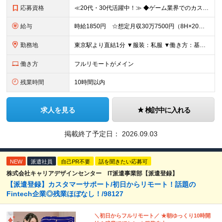
応募資格
≪20代・30代活躍中！≫ ◆ゲーム業界でのカスタマーサポート経験 ◆⻑期休み中（年末年始/GW/夏季休暇）にシフト勤務が可能な⽅ ※ブランクがある方やこれまでのご経験に自信がない方も、まずはお気軽
給与
時給1850円 ☆想定月収30万7500円（8H×20日+残業5H） ※交通費全額支給 ※在宅日数に応じて、在宅勤務手当あり
勤務地
東京駅より直結1分 ▼服装：私服 ▼働き方：基本在宅勤務 ※業務に慣れるまで（2～4週間）は出社になります ※月に1～2回程度出社が発生します。 ▼受動喫煙対策：屋内禁煙
働き方
フルリモートがメイン
残業時間
10時間以内
求人を見る
検討中に入れる
掲載終了予定日：
2026.09.03
NEW
派遣社員
自己PR不要
話を聞きたい応募可
株式会社キャリアデザインセンター IT派遣事業部【派遣登録】
【派遣登録】カスタマーサポート/初日からリモート！話題の
Fintech企業◎残業ほぼなし！/98127
＼初日からフルリモート／ ★朝ゆっくり10時開