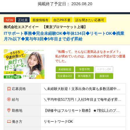
掲載終了予定日：
2026.08.20
NEW
正社員
面接情報有
自己PR不要
話を聞きたい応募可
株式会社エスアイイー 【東京プロマーケット上場】
ITサポート事務◆完全未経験OK◆年休134日◆リモートOK◆残業
月7h以下◆賞与年3回◆5年目まで必ず昇給
「転職って、そんなに意気込まなきゃダメ？」
私が求めていたのは、次の休みの予定が立つ普通
でした。
未経験歓迎
学歴不問
ベテランOK
完全週休2日
賞与複数月
面接1回
応募資格
＼未経験大歓迎！文系出身の先輩も多数活躍中／ ◆PCスキルに自信のない方も歓迎 ◆完全未経験OK ◆社会人デビューもOK ◆学歴不問 ＊*こんなアナタにオススメです*＊ ◇事務職に興味があるが、給与
給与
＼平均年収517万円！入社5年目まで毎年必ず昇給／ ■賞与年3回 ■年収800万円以上も可 ■入社3年以上の平均年収469.2万円 月給23万2000円以上＋賞与年3回＋各種手当 ☆入社5年目まで最
勤務地
【研修中はフルリモート勤務】 ★7割以上のプロジェクトでリモートワークを導入 ★一都三県のプロジェクト先 ★転居を伴う転勤なし ＜プロジェクト先＞ 東京・神奈川・千葉・埼玉でのプロジェクト先にて勤務
働き方
リモートワークOK