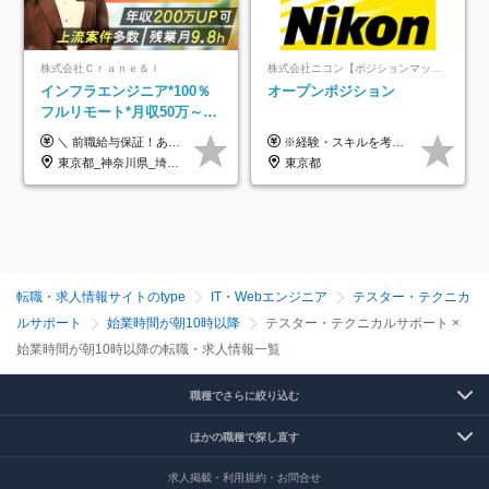
株式会社Ｃｒａｎｅ＆Ｉ
株式会社ニコン【ポジションマッチ登録】
インフラエンジニア*100％
オープンポジション
フルリモート*月収50万～*
クラウド×上流工程*前職給
＼ 前職給与保証！あなたのこれまでの経験を正当評価 ／ ★月収50万円～スタート！【年俸600万～1,162万8,000円（12分割）】 ――「頑張りが給与に直結しない…」そんな不満とは無縁の環境です。 実際、入社後に「年収150万～200万円UP」を実現した先輩エンジニアが多数活躍中！ 【 収入をさらに押し上げる充実のプラスα 】 スキルを磨くほど得をする「資格手当」 ⇒ 1資格につき毎月3,000円～30,000円を継続支給！ 成果を見逃さない「功績手当」 ⇒ 社員の頑張りに応じて最大10万円をダイレクトに支給！ スピード昇給・高年収も可能 ⇒ 1回の昇給で年収数十万UPのチャンスあり。ゆくゆくは年収1000万以上のハイクラスも目指せます。 ※経験・スキルを考慮の上決定します ※上記金額には固定残業代（月30h分・95,000円～184,000円）を含みます ※超過分は別途全額支給します ※試用期間2ヶ月間あり（その他待遇に差異はありません）
※経験・スキルを考慮の上、決定します。
与保証*残業月9.8h
東京都_神奈川県_埼玉県_千葉県_大阪府_愛知県_北海道_青森県_岩手県_宮城県_秋田県_山形県_福島県_茨城県_栃木県_群馬県_新潟県_山梨県_長野県_富山県_石川県_福井県_静岡県_岐阜県_三重県_兵庫県_京都府_滋賀県_奈良県_和歌山県_広島県_岡山県_鳥取県_島根県_山口県_徳島県_香川県_愛媛県_高知県_福岡県_熊本県_佐賀県_長崎県_大分県_宮崎県_鹿児島県_沖縄県
東京都
転職・求人情報サイトのtype
IT・Webエンジニア
テスター・テクニカ
ルサポート
始業時間が朝10時以降
テスター・テクニカルサポート ×
始業時間が朝10時以降の転職・求人情報一覧
職種でさらに絞り込む
ほかの職種で探し直す
求人掲載・利用規約・お問合せ