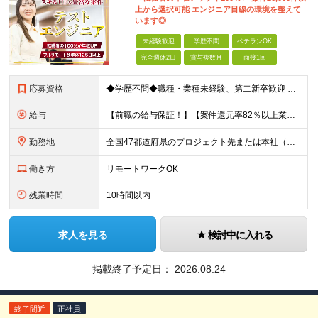
上から選択可能 エンジニア目線の環境を整えて
います◎
未経験歓迎
学歴不問
ベテランOK
完全週休2日
賞与複数月
面接1回
応募資格
◆学歴不問◆職種・業種未経験、第二新卒歓迎 【具体的には】 1ヶ月でも実務経験があれば尚◎ ※豊富な経験者は特に給与面で大きな優遇有 ＜経験浅めの方でも歓迎＞ ★以下「◎」いずれかに該当される
給与
【前職の給与保証！】【案件還元率82％以上業界最高水準！】【転職者の100%が収入UPを実現！】 ＼スキルに見合った収入を望む方は、ぜひ！／ 【経験1年未満の方】 月給23万円～35万円 ※月給には
勤務地
全国47都道府県のプロジェクト先または本社（新宿区） ◎勤務地は希望を考慮。転勤はありません。 ◎フルリモート(完全在宅勤務）多数あります。 ◎転職時にお引越しをご検討の際には引越し費用または住宅手
働き方
リモートワークOK
残業時間
10時間以内
求人を見る
検討中に入れる
掲載終了予定日：
2026.08.24
終了間近
正社員