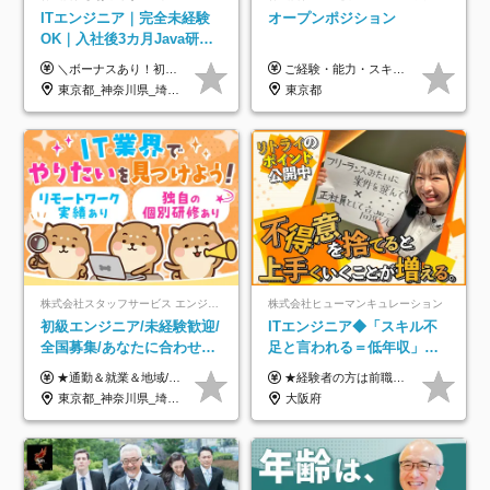
ITエンジニア｜完全未経験
オープンポジション
OK｜入社後3カ月Java研修
｜リモート率8割以上｜充実
＼ボーナスあり！初年度から年収300万円以上／ ■月給25万円～35万円＋残業代全額支給＋各種手当＋賞与年1回 ◎経験・年齢・スキルなどを考慮し、できるだけ優遇します ◎試用期間中(3カ月)は契約社員で、月給21万円＋諸手当になります。 (試用期間中は残業が発生しません。その他の待遇に変更はありません) ----------------- ＼3つの評価軸！実力次第で早期収入アップ！／ 【1】スキル(IT理解、実装力、設計) 【2】実務力(現場評価、コミュ力、品質) 【3】姿勢(自走力、意欲、責任感) この3つの評価軸で、3カ月ごとに評価。社内グレードにより、給与が決まる明確な仕組みです。何ができれば給与が上がるのか分かりやすく、実力や努力次第で早期に収入を増やせます！ 【固定残業代について】 なし（残業代は、実際の労働時間に応じて別途全額支給）
ご経験・能力・スキル等により、当社基準にて優遇・相談のうえ決定いたします。
のキャリア支援｜残業月10h
東京都_神奈川県_埼玉県_千葉県_大阪府_愛知県_北海道_青森県_岩手県_宮城県_秋田県_山形県_福島県_茨城県_栃木県_群馬県_新潟県_山梨県_長野県_富山県_石川県_福井県_静岡県_岐阜県_三重県_兵庫県_京都府_滋賀県_奈良県_和歌山県_広島県_岡山県_鳥取県_島根県_山口県_徳島県_香川県_愛媛県_高知県_福岡県_熊本県_佐賀県_長崎県_大分県_宮崎県_鹿児島県_沖縄県
東京都
株式会社スタッフサービス エンジニアリング事業本部
株式会社ヒューマンキュレーション
初級エンジニア/未経験歓迎/
ITエンジニア◆「スキル不
全国募集/あなたに合わせた
足と言われる＝低年収」で
オリジナル研修をご用
はない！｜ 不安を克服し、
★通勤＆就業＆地域/住宅＆役職手当あり ★残業代は全額支給 ★選べる給与制度あり！ ■東京・神奈川・千葉・埼玉勤務の場合 月給24.5万円～55万円＋諸手当 （残業代は全額支給） (20,000円の地域/住宅手当込み) ■愛知・京都・大阪・兵庫勤務の場合 月給24万円以上＋諸手当 （残業代は全額支給） (15,000円の地域/住宅手当込み) ■茨城・栃木・群馬・静岡・三重・滋賀・広島・福岡勤務の場合 月給23.5万円以上＋諸手当 （残業代は全額支給） (10,000円の地域/住宅手当込み) ■北海道・宮城・山梨・長野・岐阜・奈良・和歌山・岡山勤務の場合 月給23万円以上＋諸手当 （残業代は全額支給） (5,000円の地域/住宅手当込み) ■その他のエリア勤務の場合 月給22.5万円以上＋諸手当 （残業代は全額支給） ※経験や能力を考慮し、当社規定により優遇します 【昇給：年一回実施】 【選べる給与制度】 ★収入を重視する方に… 「変動型人事制度」の選択も可能（派遣先からの評価に応じて収入アップ！） ※年2回のタイミングで希望者と面談の上決定します。
★経験者の方は前職の年収以上を保証します ★案件単価を開示した上で80％以上を還元します 月給25万円以上＋賞与年2回 ※経験や能力を考慮の上で優遇します ※試用期間が3ヶ月(その間の給与・待遇・雇用形態に変更はありません) ※月給には月20時間分のみなし残業手当(5万円)を含みます(超過分は別途支給) ★残業平均は月10時間以下ですので、毎月10時間分程度はお得です！
意/AI・IoT/残業平均8時間
年収アップした社員の実例
東京都_神奈川県_埼玉県_千葉県_大阪府_愛知県_北海道_岩手県_宮城県_山形県_福島県_茨城県_栃木県_群馬県_山梨県_長野県_富山県_石川県_静岡県_岐阜県_三重県_兵庫県_京都府_滋賀県_奈良県_広島県_岡山県_山口県_愛媛県_福岡県_熊本県_長崎県
大阪府