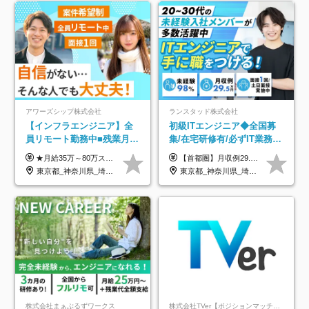
アワーズシップ株式会社
ランスタッド株式会社
【インフラエンジニア】全
初級ITエンジニア◆全国募
員リモート勤務中■残業月
集/在宅研修有/必ずIT業務配
3h■最大3ヶ月の連休あり■
属/月収例29.5万円/Web面接
★月給35万～80万スタートも可 【未経験の方】 ■月給26万～80万＋賞与年2回（年2ヶ月分） 【何かしらのインフラエンジニア経験をお持ちの方】 ■月給35万～80万＋賞与年2回（年2ヶ月分） ※スキル・経験などを考慮し決定します ※試用期間6ヶ月あり。期間中は契約社員となります。その他の待遇に差異はありません（試用期間終了後、昇給の可能性あり） ※上記金額には固定残業代（月30時間分／4万9600円～15万2600円）を含みます。超過分は別途支給いたします。 ＼頑張りはインセンティブで還元！／ クライアントに貢献度を評価され、当社のエンジニアが追加で案件に参画することになるなど、会社にとって利益になる行動はしっかり評価します。 会社の成長に貢献できていることを実感でき、「もっと頑張ろう」と思える体制づくりを整えています！
【首都圏】月収例29.5万円（月給26万円＋諸手当） 【東海・関西】月収例28.5万円（月給25万円＋諸手当） 【九州】月収例26万円（月給23万円＋諸手当） ※経験・スキル・前職給与を踏まえ、総合的に判断して決定します。 例：首都圏 月収例31万円（月給27万円＋諸手当） ◆各種手当 ・通勤手当（上限4万円まで） ・残業代手当（1分単位で全額支給） ※固定残業代制は採用しておりません ・深夜勤務手当 ・資格取得支援（ランクに応じてお祝い金1万円～10万円を支給） ◆昇給：年1回 ◆補足 ・研修中1ヶ月間は、時給1670円となります。 ・試用期間6ヶ月あり。その間の待遇に変更はありません。 ※詳細は面接時にご案内します。
年休126日■20～30代活躍
1回/SE
東京都_神奈川県_埼玉県_千葉県_大阪府
東京都_神奈川県_埼玉県_千葉県_大阪府_愛知県_兵庫県_京都府_福岡県
中！
株式会社まぁぶるずワークス
株式会社TVer【ポジションマッチ登録】