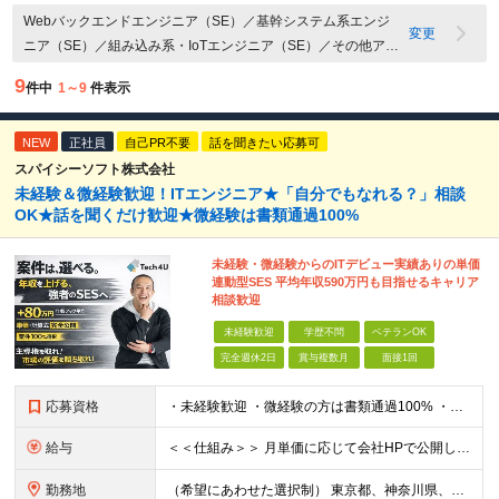
Webバックエンドエンジニア（SE）／基幹システム系エンジ
変更
ニア（SE）／組み込み系・IoTエンジニア（SE）／その他アプ
リケーション開発エンジニア（SE）／中国語
9
件中
1～9
件表示
NEW
正社員
自己PR不要
話を聞きたい応募可
スパイシーソフト株式会社
未経験＆微経験歓迎！ITエンジニア★「自分でもなれる？」相談
OK★話を聞くだけ歓迎★微経験は書類通過100%
未経験・微経験からのITデビュー実績ありの単価
連動型SES 平均年収590万円も目指せるキャリア
相談歓迎
未経験歓迎
学歴不問
ベテランOK
完全週休2日
賞与複数月
面接1回
応募資格
・未経験歓迎 ・微経験の方は書類通過100% ・学歴不問 ※ITサポート、ヘルプデスク、テスト、運用監視などの実務に少しでも触れた経験がある方は微経験として歓迎します。 ■ こんな方を歓迎します
給与
＜＜仕組み＞＞ 月単価に応じて会社HPで公開しているテーブルにもとづき毎月決定されます！ https://www.tech4u.dev/payroll ＜＜実績＞＞ 平均年収実績：590万円 ＜＜
勤務地
（希望にあわせた選択制） 東京都、神奈川県、埼玉県、千葉県、大阪府、兵庫県、京都府、愛知県、福岡県の各プロジェクト先 ・フル／ハイブリッドリモート案件あり ・転勤なし ・U・Iターンも歓迎＆支援可能