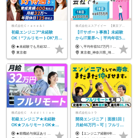
株式会社Ｃｒａｎｅ＆Ｉ
株式会社エスアイイー 【東京プロマーケット上場】
初級エンジニア*未経験
【ITサポート事務】未経験
OK！*フルリモートOK*月給
からIT業界へ｜平均年収517
32万～*残業月9.8h*1ヶ月の
万円｜ホワイト企業認定｜
★未経験でも月給32万円スタート★ 月収32万円～35万円＋各種手当（資格手当だけで毎月15万の上乗せ実績あり！） ★資格手当豊富！1資格につき最大3万円支給 ★功績手当の導入で、毎月のお給与に上乗せで最大10万円支給している社員も！ ★1回の昇級で年収数十万UPも可 ★ゆくゆくは年収1000万以上も目指せる 年俸384万円～1,162万8,000円（12分割） ※経験・スキルを考慮の上決定します ※上記金額には固定残業代（月30h分・60,800円～66,500円）を含みます ※超過分は別途全額支給します ※試用期間2ヶ月間あり（その他待遇に差異はありません）
＼平均年収517万円！入社5年目まで毎年必ず昇給／ ■賞与年3回 ■年収800万円以上も可 ■入社3年以上の平均年収469.2万円 月給23万2000円以上＋賞与年3回＋各種手当 ☆入社5年目まで最大1万5000円の定期昇給を確約 ┃各種手当充実 ・規定の資格を取得すれば、2000円～5万円を毎月支給（2万4000円～60万円／年） ・研修中に取得した取得率95％の資格でも研修後の給料UP ※月給は年齢・経験・能力を考慮して、優遇いたします ※上記月給金額は固定残業代（20時間/3万1300円円以上）を含み、超過分は別途支給いたします ※試用期間（6ヶ月）は月給に変動はありますが、その他待遇に差異はありません ├入社後1ヶ月～3ヶ月間は、月給20万1900円となります └上記金額は固定残業代（10時間／1万6000円）を含み、超過分は別途支給いたします
研修*資格取得率100％
年休134日｜リモートOK
東京都
東京都_神奈川県_埼玉県_千葉県_大阪府_愛知県_北海道_青森県_岩手県_宮城県_秋田県_山形県_福島県_茨城県_栃木県_群馬県_新潟県_山梨県_長野県_富山県_石川県_福井県_静岡県_岐阜県_三重県_兵庫県_京都府_滋賀県_奈良県_和歌山県_広島県_岡山県_鳥取県_島根県_山口県_徳島県_香川県_愛媛県_高知県_福岡県_熊本県_佐賀県_長崎県_大分県_宮崎県_鹿児島県_沖縄県
株式会社Ｃ Ａｄｄｉｔｉｏｎ
株式会社ルトラ
初級エンジニア★未経験
開発エンジニア｜面接1回｜
OK★フルリモートOK★月
月給46万円～可｜フルリモ
給32万円～★残業月10h＆
ートも可｜案件選択制｜定
★前職給与保証あり ★月給32万円以上＋インセンティブあり 月給32万円以上＋インセンティブ＋各種手当 ※上記には固定残業代（月30時間・44,400円～）を含みます ※超過分は別途支給します ※試用期間はございません ★＼成果＝あなたの収入／★ 【1】案件単価ー8万円＝あなたの給与 参画したプロジェクトの案件単価から 一律8万円引いた金額があなたの給与です！ （月給例） ■1人称での構築・小規模な詳細設計 案件単価55万円ー8万円＝月給47万円（還元率85.5%） ■大型案件の設計・構築やプロジェクト管理 案件単価90万円ー8万円＝月給82万円（還元率91.1%） ‥‥‥‥‥‥‥‥‥‥‥‥‥‥‥‥‥‥ 【2】月給の他にも豊富なインセンティブあり 全員が月3～13万円のインセンティブをゲットしています！ ≪インセンティブ制度≫ 稼働している現場で増員・交代が発生し、 当社の人員を配属が決定した際に支給。 ◇C Addition正社員が参画 ：実粗利の10%／毎月 ◇協力会社所属の社員が参画：実粗利の30%／毎月 ≪リファラル制度≫ あなたの知り合いが当社のメンバーになった際に、 毎月1人あたり2万円支給します◎ ‥‥‥‥‥‥‥‥‥‥‥‥‥‥‥‥‥‥
【エンジニア経験6年以上の方】 月給46万円～100万円（固定残業代含む） ※上記月給には月30時間分の固定残業代（月8万7,400円～月19万円）を含む。超過分は全額支給。 【エンジニア経験4年以上の方】 月給42万円～100万円（固定残業代含む） ※上記月給には月30時間分の固定残業代（月7万9,800円～月19万円）を含む。超過分は全額支給。 【エンジニア経験4年未満の方】 月給38万円～100万円（固定残業代含む） ※上記月給には月30時間分の固定残業代（月7万2,200円～月19万円）を含む。超過分は全額支給。 ※経験、スキル、前職給与などを踏まえて決定。 ◆ルトラの給与制度のポイント！◆ ・社員の95%が入社時に年収UP！最高で300万円UPの実績も ・平均還元率86.3%（交通費・住宅手当・会社負担分の社保も含む） ・人柄やポテンシャルを評価し、スキル以上の希望年収を提示することも ・退職金制度やリファラル手当（平均50万円）あり
年休120日以上★副業可
着率96％以上｜副業OK｜住