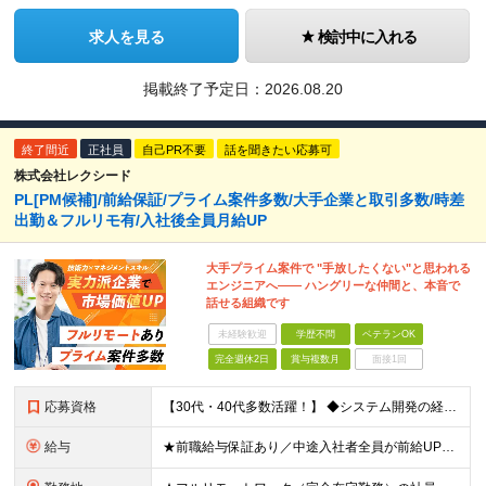
求人を見る
検討中に入れる
掲載終了予定日：
2026.08.20
終了間近
正社員
自己PR不要
話を聞きたい応募可
株式会社レクシード
PL[PM候補]/前給保証/プライム案件多数/大手企業と取引多数/時差
出勤＆フルリモ有/入社後全員月給UP
大手プライム案件で "手放したくない"と思われる
エンジニアへ―― ハングリーな仲間と、本音で
話せる組織です
未経験歓迎
学歴不問
ベテランOK
完全週休2日
賞与複数月
面接1回
応募資格
【30代・40代多数活躍！】 ◆システム開発の経験をお持ちの方 └詳細設計～リリースまでの経験を想定（目安：3年程度） ◆学歴不問 ★当社が大切にしているのは「会話を通じて相手の課題を理解できる力」
給与
★前職給与保証あり／中途入社者全員が前給UPで入社！ ■月給40万円～＋賞与（年2回）＋諸手当 ※試用期間3ヶ月あり。期間中の条件変更なし ※経験やスキルを考慮のうえ、決定いたします。 ※固定残業代