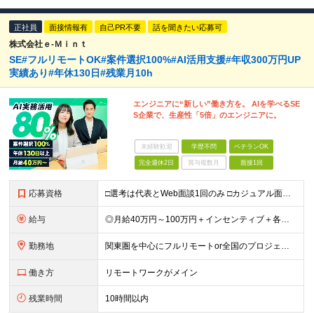
正社員
面接情報有
自己PR不要
話を聞きたい応募可
株式会社ｅ‐Ｍｉｎｔ
SE#フルリモートOK#案件選択100%#AI活用支援#年収300万円UP
実績あり#年休130日#残業月10h
エンジニアに“新しい”働き方を。 AIを学べるSE
S企業で、生産性「5倍」のエンジニアに。
未経験歓迎
学歴不問
ベテランOK
完全週休2日
賞与複数月
面接1回
応募資格
□選考は代表とWeb面談1回のみ □カジュアル面談も大歓迎！ 【応募条件】 ◎ITエンジニアの開発の実務経験をお持ちの方 └言語・業界・ジャンル不問 └ブランクありOK！学歴不問 ＼ こんな思いを
給与
◎月給40万円～100万円＋インセンティブ＋各種手当 ・年収120万〜300万円UPの実績も！ ・平均年収UP率は1.1～1.3倍 ・案件単価100%公開 × 単価連動の給与制度 ・能力等を考慮の上、
勤務地
関東圏を中心にフルリモートor全国のプロジェクトも可 ◆リモート実施率80% ◆UIターン歓迎！転勤なし ※(変更の範囲)上記を除く当社関連勤務地 本社：東京都新宿区西新宿3-9-23 西新宿大和ビ
働き方
リモートワークがメイン
残業時間
10時間以内