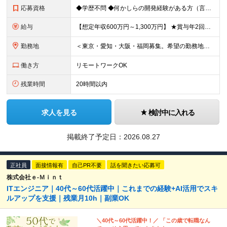
応募資格
◆学歴不問 ◆何かしらの開発経験がある方（言語不問） ◆マネジメント経験がある方（規模不問） ＜以下のような方を歓迎します＞ ◎これまでの経験を活かし管理職を目指したい方 ◎新しいサービスの企画から
給与
【想定年収600万円～1,300万円】 ★賞与年2回＋勤務地手当＋残業手当（年平均残業時間にて算出）を含む ※基本給＋勤務地手当＋役職手当 ※勤務地手当：結婚の有無に関係なく、物価などの違いを考慮して
勤務地
＜東京・愛知・大阪・福岡募集。希望の勤務地で働けます＞ 希望通りの配属＆転勤も基本なし！ 「プロジェクト人員の枠を広げたい」などといった、 会社からの強制的な異動・出向依頼はありません。 ■東京オフ
働き方
リモートワークOK
残業時間
20時間以内
求人を見る
検討中に入れる
掲載終了予定日：
2026.08.27
正社員
面接情報有
自己PR不要
話を聞きたい応募可
株式会社ｅ‐Ｍｉｎｔ
ITエンジニア｜40代～60代活躍中｜これまでの経験+AI活用でスキ
ルアップを支援｜残業月10h｜副業OK
＼40代～60代活躍中！／ 「この歳で転職なん