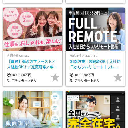
合同会社Willmate
株式会社プロエフィカ
【事務】働き方ファースト／
SES営業｜未経験OK｜入社初
未経験OK！／充実研修／年休
日からフルリモート｜フレッ
127日～／残業なし／平均20代
クス可｜残業月平均10h以下｜
400～550万円
400～600万円
／リモートOK
事業立ち上げメンバー
フルリモートあり
フルリモートあり