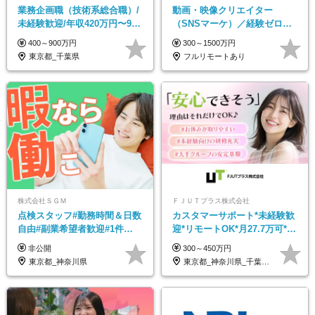
業務企画職（技術系総合職）/
動画・映像クリエイター
未経験歓迎/年収420万円〜900
（SNSマーケ）／経験ゼロか
万円/リモートフレックス可
ら一流へ／フルリモートOK／
400～900万円
300～1500万円
月給30万円～／年休130日以上
東京都_千葉県
フルリモートあり
株式会社ＳＧＭ
ＦＪＵＴプラス株式会社
点検スタッフ#勤務時間＆日数
カスタマーサポート*未経験歓
自由#副業希望者歓迎#1件
迎*リモートOK*月27.7万可*賞
13,000円#フリーターOK#資格
与年2回*転勤なし*連休
非公開
300～450万円
スキル不要
OK/ZE010232
東京都_神奈川県
東京都_神奈川県_千葉県_大阪府_愛知県…