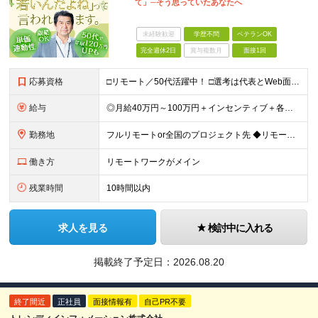
て」─そう思っていたあなたへ
未経験歓迎
学歴不問
ベテランOK
完全週休2日
賞与複数月
面接1回
応募資格
□リモート／50代活躍中！ □選考は代表とWeb面談1回のみ □カジュアル面談も大歓迎！ 【応募条件】 ◎ITエンジニアの開発の実務経験をお持ちの方 └言語・業界・ジャンル不問（インフラ案件も多数！
給与
◎月給40万円～100万円＋インセンティブ＋各種手当 ・年収120万〜300万円UPの実績も！ ・平均年収UP率は1.1～1.3倍 ・案件単価100%公開 × 単価連動の給与制度 ・能力等を考慮の上
勤務地
フルリモートor全国のプロジェクト先 ◆リモート実施率80% ◆UIターン歓迎！転勤なし ※(変更の範囲)上記を除く当社関連勤務地 本社：東京都新宿区西新宿3-9-23 西新宿大和ビル3F ＼AI
働き方
リモートワークがメイン
残業時間
10時間以内
求人を見る
検討中に入れる
掲載終了予定日：
2026.08.20
終了間近
正社員
面接情報有
自己PR不要