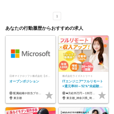
1
あなたの行動履歴からおすすめの求人
日本マイクロソフト株式会社【ポジションマッチ登録】
株式会社ライズストリート
オープンポジション
ITエンジニア*フルリモート
×還元率80～92％*未経験歓
迎*年休134日*月給35万～*
配属組織や担当プロジェクトにより異なります。 ▼参考情報 ----------------------- 年俸650万～（1/12を月々支給） ※経験、能力を考慮の上、当社規定により優遇いたします。 ※時間外、休日出勤、深夜手当に対する賃金も基本年俸に含みます。
■月給35万円～130万円＋賞与年2回＋各種手当 ※システムエンジニアの経験をお持ちの方は月給41万円以上＋賞与年2回（108万円～）＋手当 ■単価（年収）アップのチャンスは最大年12回 ※残業代は1分単位で100％全額支給。サービス残業などは一切ありません ※試用期間6ヵ月（試用期間中の待遇・給与に差はありません）
定着率100%
東京都
東京都_神奈川県_埼玉県_千葉県_大阪府_愛知県_北海道_青森県_岩手県_宮城県_秋田県_山形県_福島県_茨城県_栃木県_群馬県_新潟県_山梨県_長野県_富山県_石川県_福井県_静岡県_岐阜県_三重県_兵庫県_京都府_滋賀県_奈良県_和歌山県_広島県_岡山県_鳥取県_島根県_山口県_徳島県_香川県_愛媛県_高知県_福岡県_熊本県_佐賀県_長崎県_大分県_宮崎県_鹿児島県_沖縄県