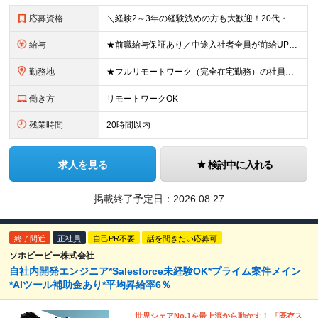
応募資格
＼経験2～3年の経験浅めの方も大歓迎！20代・30代が活躍中／ ◆何らかの開発経験をお持ちの方（言語や経験年数は一切不問です） ◆学歴不問 ★コミュニケーションを大切にし、自身のキャリアプランを持って
給与
★前職給与保証あり／中途入社者全員が前給UPで入社！ ■月給30万円～50万円＋賞与（年2回）＋諸手当 ※試用期間3ヶ月あり。期間中の条件変更なし ※経験やスキルを考慮のうえ、決定いたします。 ※固
勤務地
★フルリモートワーク（完全在宅勤務）の社員在籍 ★転勤なし 本社勤務、または東京都内を中心とした一都三県のプロジェクト先となります。 【本社】東京都中央区八丁堀4-13-5 幸ビル5階 (変更の範
働き方
リモートワークOK
残業時間
20時間以内
求人を見る
検討中に入れる
掲載終了予定日：
2026.08.27
終了間近
正社員
自己PR不要
話を聞きたい応募可
ソホビービー株式会社
自社内開発エンジニア*Salesforce未経験OK*プライム案件メイン
*AIツール補助金あり*平均昇給率6％
世界シェアNo.1を最上流から動かす！ 「既存ス