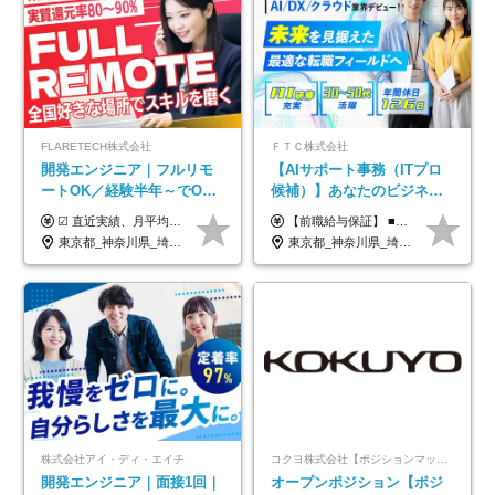
FLARETECH株式会社
ＦＴＣ株式会社
開発エンジニア｜フルリモ
【AIサポート事務（ITプロ
ートOK／経験半年～でOK
候補）】あなたのビジネス
／実質還元率80～90%／前
経験をAI業界で活かす◆IT
☑︎ 直近実績、月平均17,000円の昇給 ☑︎ 前職給与100%保証 ☑︎ 実質還元率80～90% ☑︎ 待機時も給与は満額支給 月給35万円～70万円＋交通費など各種手当 ※想定年収：4,200,000円～10,560,000円 ※経験・能力等を考慮の上で決定します。 ※上記金額には、みなし残業手当（50時間分・104,000円～212,000円）を含みます。超過分は別途追加支給します。 ┗残業時間は月平均10時間、多い時でも20時間程度と安定しております ★単価連動型の給与体系ではないため、万が一待機になってもその間の給与は満額支給しています。 ＜1年間の昇給事例をご紹介！＞ ・20代/フロントエンドエンジニア：月給274,000円→月給362,000円（＋88,000円/月） ・20代/iOSエンジニア：月給237,000円→月給287,000円（＋50,000円/月） ・20代/Androidエンジニア：月給316,000円→月給374,000円（＋58,000円/月） ・30代/Javaエンジニア（上流）：月給340,000円→月給418,000円（＋78,000円/月） ・30代/PMO：月給340,000円→月給418,000円（＋78,000円/月）
【前職給与保証】 ■未経験者： 月給30万円～35万円 ■ローキャリア（経験目安1年程度）： 月給35万円～40万円 ■経験者（経験目安3年以上）： 月給40万円～60万円 ■即戦力（経験目安5年以上）： 月給45万円～80万円 ※上記金額には固定残業代30時間分 【未経験者5万5000円～7万3000円、 ローキャリア6万4000円～7万3000円、 経験者5万8000円～10万9000円、 即戦力8万2000円～14万5000円】を含みます。 ※30時間を超える場合は追加で全額支給します。 ※経験・能力・前職給与などを総合的に評価したうえでご納得いただけるよう個別決定。 未経験者の場合、前職給与とポテンシャルを査定のうえ決定いたします。 ※日本国内でのIT業界経験、または同等の実務経験と能力に応じて決定します。 ※前職給与は日本円かつ、日本国内での実績に基づき評価します。 【納得の評価システム】 ★クォーター毎に査定する評価制度導入！ 明確な評価基準で翌年度年収を上げましょう！ ★評価対象期間に在籍中のほとんどの社員が昇給し 年収アップを実現しています！ ★様々なインセンティブ制度を用意し多角的に正当評価しています！ ※試用期間6カ月（期間中の待遇等に差異なし）
給保証／AI系など最先端案
未経験OK◆目指せるコンサ
東京都_神奈川県_埼玉県_千葉県_大阪府_愛知県_北海道_青森県_岩手県_宮城県_秋田県_山形県_福島県_茨城県_栃木県_群馬県_新潟県_山梨県_長野県_富山県_石川県_福井県_静岡県_岐阜県_三重県_兵庫県_京都府_滋賀県_奈良県_和歌山県_広島県_岡山県_鳥取県_島根県_山口県_徳島県_香川県_愛媛県_高知県_福岡県_熊本県_佐賀県_長崎県_大分県_宮崎県_鹿児島県_沖縄県
東京都_神奈川県_埼玉県_千葉県
件多数
ル
株式会社アイ・ディ・エイチ
コクヨ株式会社【ポジションマッチ登録】
開発エンジニア｜面接1回｜
オープンポジション【ポジ