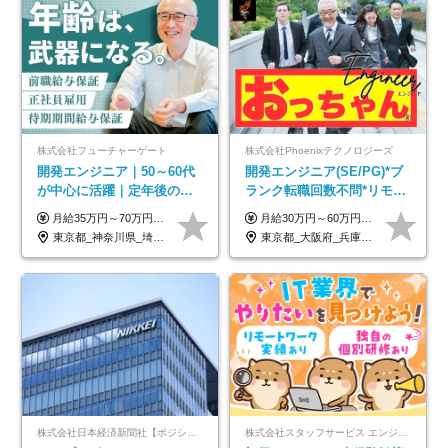
株式会社フューチャーゲート
株式会社Phoenixテクノロジーズ
開発エンジニア｜50～60代
開発エンジニア(SE/PG)*ブ
が中心に活躍｜定年後の給
ランク転職回数不問*リモー
与減ナシ｜年収50万円アッ
ト案件多数*残業ほぼ0*通院
月給35万円～70万円（固定残業代30時間分63,869円～を含む）+賞与年1回 ※30時間を超える分は別途支給します ●これまでのご経験・スキル・前職給与をできる限り考慮します ●待機期間も給与を100％支給します ●試用期間中も給与や福利厚生は同じです ≪年収を維持しながら長く働けます！≫ 一般的な企業では55歳や60歳を機に年収が下がりますが、 当社は役職などではなく「スキルや経験」で評価。 エンジニアとして長く働きながら あなたにふさわしい年収を維持できます！
月給30万円～60万円+住宅手当+職能手当+役職手当+決算賞与+報奨金 ※経験・能力を考慮し、優遇します ※給与には20時間分のみなし時間外手当(3万7000円以上)を含みます(超過時間分は別途追加支給) ※試用期間3～6ヵ月あり(その間の給与、待遇に差異なし) ※場合によって契約社員での採用の可能性あり(面接時に応相談)
プ実績／昇給率92％（直近3
のための半休制度あり
東京都_神奈川県_埼玉県_千葉県
東京都_大阪府_兵庫県_京都府_福岡県
年）
株式会社日本経済新聞社【ポジションマッチ登録】
株式会社スタッフサービス エンジニアリング事業本部