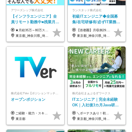
アワーズシップ株式会社
ランスタッド株式会社
【インフラエンジニア】全
初級ITエンジニア◆全国募
員リモート勤務中■残業月
集/在宅研修有/必ずIT業務配
3h■最大3ヶ月の連休あり■
属/月収例29.5万円/Web面接
★月給35万～80万スタートも可 【未経験の方】 ■月給26万～80万＋賞与年2回（年2ヶ月分） 【何かしらのインフラエンジニア経験をお持ちの方】 ■月給35万～80万＋賞与年2回（年2ヶ月分） ※スキル・経験などを考慮し決定します ※試用期間6ヶ月あり。期間中は契約社員となります。その他の待遇に差異はありません（試用期間終了後、昇給の可能性あり） ※上記金額には固定残業代（月30時間分／4万9600円～15万2600円）を含みます。超過分は別途支給いたします。 ＼頑張りはインセンティブで還元！／ クライアントに貢献度を評価され、当社のエンジニアが追加で案件に参画することになるなど、会社にとって利益になる行動はしっかり評価します。 会社の成長に貢献できていることを実感でき、「もっと頑張ろう」と思える体制づくりを整えています！
【首都圏】月収例29.5万円（月給26万円＋諸手当） 【東海・関西】月収例28.5万円（月給25万円＋諸手当） 【九州】月収例26万円（月給23万円＋諸手当） ※経験・スキル・前職給与を踏まえ、総合的に判断して決定します。 例：首都圏 月収例31万円（月給27万円＋諸手当） ◆各種手当 ・通勤手当（上限4万円まで） ・残業代手当（1分単位で全額支給） ※固定残業代制は採用しておりません ・深夜勤務手当 ・資格取得支援（ランクに応じてお祝い金1万円～10万円を支給） ◆昇給：年1回 ◆補足 ・研修中1ヶ月間は、時給1670円となります。 ・試用期間6ヶ月あり。その間の待遇に変更はありません。 ※詳細は面接時にご案内します。
年休126日■20～30代活躍
1回/SE
東京都_神奈川県_埼玉県_千葉県_大阪府
東京都_神奈川県_埼玉県_千葉県_大阪府_愛知県_兵庫県_京都府_福岡県
中！
株式会社TVer【ポジションマッチ登録】
株式会社まぁぶるずワークス
オープンポジション
ITエンジニア｜完全未経験
OK｜入社後3カ月Java研修
｜リモート率8割以上｜充実
ご経験・能力・スキル等により、当社基準にて優遇・相談のうえ決定いたします。
＼ボーナスあり！初年度から年収300万円以上／ ■月給25万円～35万円＋残業代全額支給＋各種手当＋賞与年1回 ◎経験・年齢・スキルなどを考慮し、できるだけ優遇します ◎試用期間中(3カ月)は契約社員で、月給21万円＋諸手当になります。 (試用期間中は残業が発生しません。その他の待遇に変更はありません) ----------------- ＼3つの評価軸！実力次第で早期収入アップ！／ 【1】スキル(IT理解、実装力、設計) 【2】実務力(現場評価、コミュ力、品質) 【3】姿勢(自走力、意欲、責任感) この3つの評価軸で、3カ月ごとに評価。社内グレードにより、給与が決まる明確な仕組みです。何ができれば給与が上がるのか分かりやすく、実力や努力次第で早期に収入を増やせます！ 【固定残業代について】 なし（残業代は、実際の労働時間に応じて別途全額支給）
のキャリア支援｜残業月10h
東京都
東京都_神奈川県_埼玉県_千葉県_大阪府_愛知県_北海道_青森県_岩手県_宮城県_秋田県_山形県_福島県_茨城県_栃木県_群馬県_新潟県_山梨県_長野県_富山県_石川県_福井県_静岡県_岐阜県_三重県_兵庫県_京都府_滋賀県_奈良県_和歌山県_広島県_岡山県_鳥取県_島根県_山口県_徳島県_香川県_愛媛県_高知県_福岡県_熊本県_佐賀県_長崎県_大分県_宮崎県_鹿児島県_沖縄県