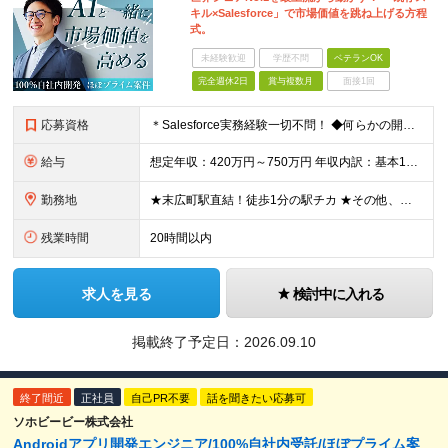
キル×Salesforce」で市場価値を跳ね上げる方程
式。
未経験歓迎
学歴不問
ベテランOK
完全週休2日
賞与複数月
面接1回
応募資格
＊Salesforce実務経験一切不問！ ◆何らかの開発実務経験をお持ちの方 ※目安1年以上/言語不問 ※Java, JavaScript, Python, PHP, Ruby, C#, Goなど何
給与
想定年収：420万円～750万円 年収内訳：基本12ヶ月＋賞与2回（計3ヶ月分）※初年度以外 ◆月給28万円～50万円 ※個人の経験やスキルを考慮し、金額を決定します。 ※基本給：227,162円～
勤務地
★末広町駅直結！徒歩1分の駅チカ ★その他、秋葉原、仲御徒町、上野御徒町、湯島駅より徒歩圏内 ◆本社 東京都千代田区外神田3-16-8 秋葉原三和東洋ビル3階 ※変更の範囲：上記を除く当社関連勤務
残業時間
20時間以内
求人を見る
検討中に入れる
掲載終了予定日：
2026.09.10
終了間近
正社員
自己PR不要
話を聞きたい応募可
ソホビービー株式会社
Androidアプリ開発エンジニア/100%自社内受託/ほぼプライム案