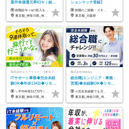
案件単価還元率83％｜給与
ションマッチ登録】
UP保証｜年休140日｜在宅
前職給与＋αの収入を保証 月給42万円～120万円＋各種手当＋賞与 給与基準が明確かつ高還元です。 一人ひとりが安定した環境のもと、長く活躍できる職場を目指しています。 ※平均年収650万円 ・還元率83％ ・各種手当について 職能手当／職務手当／資格手当／営業手当 など ※前職での経験・能力、給与などを考慮の上、当社規定により優遇いたします ※試用期間あり（3ヶ月／期間中の条件に変動はありません） ※上記金額には固定残業代（78,948円～225,564円/月30時間分）を含みます 超過分は別途全額支給いたします ・年収UPを保証 過去には転職時に〈年収200万円UP〉したエンジニアも在籍しています。入社時だけでなく、入社後も安心の給与水準で働ける環境です。キャリアや技術力が正当に評価されていないと感じていたら、一度面接でお話ししましょう！ 当社では管理職の人数は最低限にし、無駄な管理をしません。その費用削減分を社員の給与に還元しています！
前職のご経験・スキル等を考慮して決定します。
利用率9割｜独立支援・副業
東京都_神奈川県_埼玉県_千葉県_大阪府_愛知県_北海道_青森県_岩手県_宮城県_秋田県_山形県_福島県_茨城県_栃木県_群馬県_新潟県_山梨県_長野県_富山県_石川県_福井県_静岡県_岐阜県_三重県_兵庫県_京都府_滋賀県_奈良県_和歌山県_広島県_岡山県_鳥取県_島根県_山口県_徳島県_香川県_愛媛県_高知県_福岡県_熊本県_佐賀県_長崎県_大分県_宮崎県_鹿児島県_沖縄県
東京都_大阪府
制度
株式会社エスアイイー 【東京プロマーケット上場】
株式会社Widsley
ITサポート事務◆完全未経
総合職(エンジニア・事務・
験OK◆年休134日◆リモー
営業)◆未経験OK◆リモー
トOK◆残業月7h以下◆賞与
トあり◆残業月3h◆服装髪
＼平均年収517万円！入社5年目まで毎年必ず昇給／ ■賞与年3回 ■年収800万円以上も可 ■入社3年以上の平均年収469.2万円 月給23万2000円以上＋賞与年3回＋各種手当 ☆入社5年目まで最大1万5000円の定期昇給を確約 ┃各種手当充実 ・規定の資格を取得すれば、2000円～5万円を毎月支給（2万4000円～60万円／年） ・研修中に取得した取得率95％の資格でも研修後の給料UP ※月給は年齢・経験・能力を考慮して、優遇いたします ※上記月給金額は固定残業代（20時間/3万1300円円以上）を含み、超過分は別途支給いたします ※試用期間（6ヶ月）は月給に変動はありますが、その他待遇に差異はありません ├入社後1ヶ月～3ヶ月間は、月給20万1900円となります └上記金額は固定残業代（10時間／1万6000円）を含み、超過分は別途支給いたします
≪完全未経験でも月給40万円以上も可能です！≫ -------------- 【1】ITエンジニア 月給26万円～50万円＋プロジェクト手当＋資格手当 【2】IT事務、営業事務 月給26万円～50万円＋プロジェクト手当＋資格手当 ≪【1】【2】共通≫ ★上記給与には固定残業代20時間分(月3万719円～)を含みます。残業が超過した場合は、追加支給します(残業は月平均3時間とほぼ発生しません。残業がなくても、固定残業代は支給されます) ★試用期間6ヵ月あり（期間中は月給23万1000円～。固定残業代20時間分3万719円～を含む／超過分は別途支給） -------------- 【3】SES営業、SaaS営業 月給30万円以上＋インセンティブ＋各種手当 ★上記給与には固定残業代45時間分(月7万6967円～)を含みます。残業が超過した場合は、追加支給します(残業は月平均3時間とほぼ発生しません。残業がなくても、固定残業代は支給されます) ★試用期間6ヵ月あり(期間中も給与や福利厚生は同じです)
年3回◆5年目まで必ず昇給
型自由
東京都_神奈川県_埼玉県_千葉県_大阪府_愛知県_北海道_青森県_岩手県_宮城県_秋田県_山形県_福島県_茨城県_栃木県_群馬県_新潟県_山梨県_長野県_富山県_石川県_福井県_静岡県_岐阜県_三重県_兵庫県_京都府_滋賀県_奈良県_和歌山県_広島県_岡山県_鳥取県_島根県_山口県_徳島県_香川県_愛媛県_高知県_福岡県_熊本県_佐賀県_長崎県_大分県_宮崎県_鹿児島県_沖縄県
東京都_神奈川県_埼玉県_千葉県_大阪府_愛知県_北海道_青森県_岩手県_宮城県_秋田県_山形県_福島県_茨城県_栃木県_群馬県_新潟県_山梨県_長野県_富山県_石川県_福井県_静岡県_岐阜県_三重県_兵庫県_京都府_滋賀県_奈良県_和歌山県_広島県_岡山県_鳥取県_島根県_山口県_徳島県_香川県_愛媛県_高知県_福岡県_熊本県_佐賀県_長崎県_大分県_宮崎県_鹿児島県_沖縄県