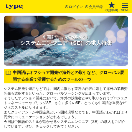
ログイン
会員登録
検討中(
0
)
MENU
中国語でチャンスが広がる！
システムエンジニア（SE）の求人特集
中国語はオフショア開発や海外との取引など、グローバル展
開する企業で活躍するためのツールの一つ
システム開発や運用などでは、国内に限らず業務の内容に応じて海外の業務委
託先も選択するといった、グローバルソーシングが広まっています。
そうしたオフショア開発において、海外の技術者とやり取りを行うプロジェク
トマネージャーやブリッジSE、さらに多くのSEにとっても中国語は重要なビ
ジネススキルになりえます。
またクライアントが中国企業という開発現場などでも、中国語がわかればより
円滑にコミュニケーションがとれるでしょう。
今回は中国語のスキルが活かせるシステムエンジニア（SE）の求人をご紹介
しています。ぜひ、チェックしてみてください。