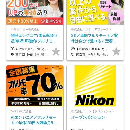
イリオスター株式会社
株式会社エンジニアファースト
開発エンジニア/還元率80%
SE／原則フルリモート／案
超/年収UP確約/フルリモ
件は自分で選べる／定着率
OK/年休130日/平均残業7h/
93%／20～30代活躍中！
★平均150万～200万円年収UPを実現！ ★前職給与を100％保証！ ★案件内容の開示・明確な評価体制あり ⇒クライアント評価で即昇給を実現したケースも◎ ★年12回（毎月昇給チャンスあり） ■月給35万円～103万円 ※経験・能力・前職給与を考慮し、決定 ※上記給与には月30時間分(6万6500円以上)の固定残業代が含まれます。超過分は手当として別途支給します ※試用期間3ヶ月あり(期間中の給与・待遇面に差異はありません) ▼収入アップの実例をご紹介 ───────────── ★働き方改革をした30代男性（PG） 子どもが生まれたばかりなのに、忙しい現場で残業も月50～60時間が当たり前。 ⇒残業ほぼゼロ＆週3リモートの働き方に！しかも給与もアップ！ ★収入アップした30代男性（PM） 子供が3人いて家計も苦しく、残業代で稼ぐ日々… ⇒残業をたくさんしていた年収額より、100万円以上アップしました！
【経験者】月給40万円～120万円(固定残業代含む)+各種手当 ★前職給与の総収入額を100％保証｜還元率84％〜100％ ★20代の平均年収570万円 ※月給には、みなし残業手当(月30時間／5万8000円以上)を含みます 超過分は別途追加支給 ※固定残業代は、時間外労働の有無に関わらず30時間分を、月5万8000円~15万7000円支給 ※上記を超える時間外労働分は追加で支給 【未経験者】月給21万円以上＋各種手当 固定残業なし(残業代発生分全額支給) ※6ヶ月の試用期間あり（※条件に変動なし） ▼単価連動性×還元率は84％～100％で収入の大幅UPが可能！ ・案件単価が月50万円の場合：年収417万円 ・案件単価が月70万円の場合：年収584万円 ・案件単価が月100万円の場合：年収834万円 ＜モデル年収＞ ▼400万円～500万円(入社初年度) ▼542万円～626万円(入社2年) ▼667万円～700万円(入社3年） ▼709万円～801万円(入社5年）
約2万件の案件から選択
東京都_神奈川県_埼玉県_千葉県_大阪府_愛知県_北海道_青森県_岩手県_宮城県_秋田県_山形県_福島県_茨城県_栃木県_群馬県_新潟県_山梨県_長野県_富山県_石川県_福井県_静岡県_岐阜県_三重県_兵庫県_京都府_滋賀県_奈良県_和歌山県_広島県_岡山県_鳥取県_島根県_山口県_徳島県_香川県_愛媛県_高知県_福岡県_熊本県_佐賀県_長崎県_大分県_宮崎県_鹿児島県_沖縄県
東京都_神奈川県_埼玉県_千葉県_大阪府_愛知県_北海道_青森県_岩手県_宮城県_秋田県_山形県_福島県_茨城県_栃木県_群馬県_新潟県_山梨県_長野県_富山県_石川県_福井県_静岡県_岐阜県_三重県_兵庫県_京都府_滋賀県_奈良県_和歌山県_広島県_岡山県_鳥取県_島根県_山口県_徳島県_香川県_愛媛県_高知県_福岡県_熊本県_佐賀県_長崎県_大分県_宮崎県_鹿児島県_沖縄県
Delight株式会社
株式会社ニコン【ポジションマッチ登録】
AIエンジニア／フルリモー
オープンポジション
ト／年休130日＆残業月5h
以下／1カ月連休可／案件選