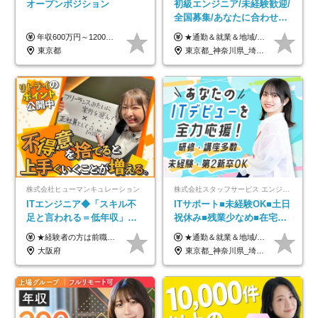
オープンポジション
初級エンジニア/未経験歓迎/
全国募集/あなたに合わせた
オリジナル研修をご用
年収600万円～1200万円 ※上記年収は、想定年収です。住居費補助、子手当などの各種手当を含む金額です。 ※経験・能力等を考慮の上、当社規定により決定します。
★通勤＆就業＆地域/住宅＆役職手当あり ★残業代は全額支給 ★選べる給与制度あり！ ■東京・神奈川・千葉・埼玉勤務の場合 月給24.5万円～55万円＋諸手当 （残業代は全額支給） (20,000円の地域/住宅手当込み) ■愛知・京都・大阪・兵庫勤務の場合 月給24万円以上＋諸手当 （残業代は全額支給） (15,000円の地域/住宅手当込み) ■茨城・栃木・群馬・静岡・三重・滋賀・広島・福岡勤務の場合 月給23.5万円以上＋諸手当 （残業代は全額支給） (10,000円の地域/住宅手当込み) ■北海道・宮城・山梨・長野・岐阜・奈良・和歌山・岡山勤務の場合 月給23万円以上＋諸手当 （残業代は全額支給） (5,000円の地域/住宅手当込み) ■その他のエリア勤務の場合 月給22.5万円以上＋諸手当 （残業代は全額支給） ※経験や能力を考慮し、当社規定により優遇します 【昇給：年一回実施】 【選べる給与制度】 ★収入を重視する方に… 「変動型人事制度」の選択も可能（派遣先からの評価に応じて収入アップ！） ※年2回のタイミングで希望者と面談の上決定します。
意/AI・IoT/残業平均8時間
東京都
東京都_神奈川県_埼玉県_千葉県_大阪府_愛知県_北海道_岩手県_宮城県_山形県_福島県_茨城県_栃木県_群馬県_山梨県_長野県_富山県_石川県_静岡県_岐阜県_三重県_兵庫県_京都府_滋賀県_奈良県_広島県_岡山県_山口県_愛媛県_福岡県_熊本県_長崎県
株式会社ヒューマンキュレーション
株式会社スタッフサービス エンジニアリング事業本部
ITエンジニア◆「スキル不
ITサポート■未経験OK■土日
足と言われる＝低年収」で
祝休み■残業少なめ■在宅実
はない！｜ 不安を克服し、
績あり■約900種類のスキル
★経験者の方は前職の年収以上を保証します ★案件単価を開示した上で80％以上を還元します 月給25万円以上＋賞与年2回 ※経験や能力を考慮の上で優遇します ※試用期間が3ヶ月(その間の給与・待遇・雇用形態に変更はありません) ※月給には月20時間分のみなし残業手当(5万円)を含みます(超過分は別途支給) ★残業平均は月10時間以下ですので、毎月10時間分程度はお得です！
★通勤＆就業＆地域/住宅＆役職手当あり ★残業代は全額支給 ★選べる給与制度あり！ ■東京・神奈川・千葉・埼玉勤務の場合 月給24.5万円～55万円＋諸手当 （残業代は全額支給） (20,000円の地域/住宅手当込み) ■愛知・京都・大阪・兵庫勤務の場合 月給24万円以上＋諸手当 （残業代は全額支給） (15,000円の地域/住宅手当込み) ■茨城・栃木・群馬・静岡・三重・滋賀・広島・福岡勤務の場合 月給23.5万円以上＋諸手当 （残業代は全額支給） (10,000円の地域/住宅手当込み) ■北海道・宮城・山梨・長野・岐阜・奈良・和歌山・岡山勤務の場合 月給23万円以上＋諸手当 （残業代は全額支給） (5,000円の地域/住宅手当込み) ■その他のエリア勤務の場合 月給22.5万円以上＋諸手当 （残業代は全額支給） ※経験や能力を考慮し、当社規定により優遇します 【昇給：年一回実施】 【選べる給与制度】 ★収入を重視する方に… 「変動型人事制度」の選択も可能（派遣先からの評価に応じて収入アップ！） ※年2回のタイミングで希望者と面談の上決定します。
年収アップした社員の実例
アップ講座あり■全国募集
大阪府
東京都_神奈川県_埼玉県_千葉県_大阪府_愛知県_北海道_岩手県_宮城県_山形県_福島県_茨城県_栃木県_群馬県_山梨県_長野県_富山県_石川県_静岡県_岐阜県_三重県_兵庫県_京都府_滋賀県_奈良県_広島県_岡山県_山口県_愛媛県_福岡県_熊本県_長崎県