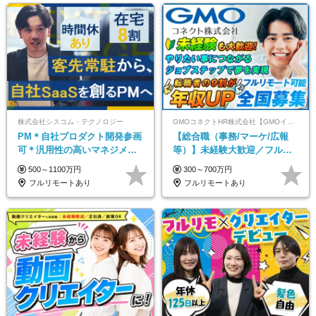
株式会社シスコム・テクノロジー
GMOコネクトHR株式会社【GMOインターネットグループ】
PM＊自社プロダクト開発参画
【総合職（事務/マーケ/広報
可＊汎用性の高いマネジメン
等）】未経験大歓迎／フルリ
トスキル＊年収1000万以上可
モ可で全国募集！年収アップ
500～1100万円
300～700万円
多数★年休最大130日★
フルリモートあり
フルリモートあり