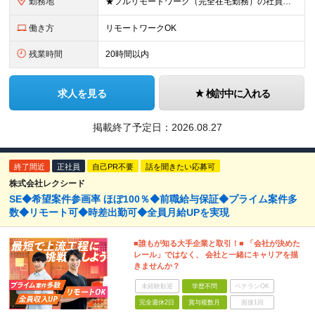
勤務地
★フルリモートワーク（完全在宅勤務）の社員在籍 ★転勤なし 本社勤務、または東京都内を中心とした一都三県のプロジェクト先となります。 【本社】東京都中央区八丁堀4-13-5 幸ビル5階 (変更の範
働き方
リモートワークOK
残業時間
20時間以内
求人を見る
検討中に入れる
掲載終了予定日：
2026.08.27
終了間近
正社員
自己PR不要
話を聞きたい応募可
株式会社レクシード
SE◆希望案件参画率 ほぼ100％◆前職給与保証◆プライム案件多
数◆リモート可◆時差出勤可◆全員月給UPを実現
■誰もが知る大手企業と取引！■ 「会社が決めた
レール」ではなく、 会社と一緒にキャリアを描
きませんか？
未経験歓迎
学歴不問
ベテランOK
完全週休2日
賞与複数月
面接1回