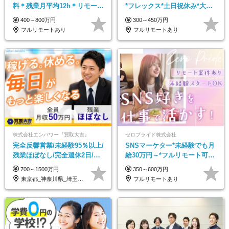
料＊残業月平均12h＊リモート
*フレックス*土日祝休み*大手
あり＊20～40代活躍中＊時間
パーソルグループ*オンライン
400～800万円
300～450万円
休可
面接*30～40代活躍中
フルリモートあり
フルリモートあり
株式会社エンパワー『買取大吉』
ゼロプライド株式会社
完全反響営業/未経験95％以上/
SNSマーケター*未経験でも月
残業ほぼなし/完全週休2日/月
給30万円～*フルリモート可
収50万円スタート！/賞与年2
*SNS好き歓迎*年休130日*有
700～1500万円
350～600万円
回
休取得率100%
東京都_神奈川県_埼玉県_千葉県_大阪府…
フルリモートあり