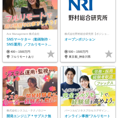
Ace Management 株式会社
株式会社野村総合研究所【ポジションマッチ登録】
SNSマーケター（動画制作・
オープンポジション
SNS運用）／フルリモートOK
／未経験歓迎【モットーは…
400～1500万円
500～1500万円
遊び感覚で仕事をする♪】
フルリモートあり
東京都_神奈川県
株式会社シスコム・テクノロジー
パーソルビジネスプロセスデザイン株式会社 事業開発本部
開発エンジニア＊サブスク無
オンライン事務*フルリモート