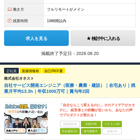
働き方
フルリモートがメイン
残業時間
10時間以内
求人を見る
検討中に入れる
掲載終了予定日：
2026.08.20
正社員
面接情報有
自己PR不要
株式会社オネスト
自社サービス開発エンジニア（医療・農業・建設）｜在宅あり｜残
業月平均13.3h｜年収1000万可｜賞与年2回
「自分ならこう変えるのに」そのアイデアがカタ
チに。 経営者との距離が近いから、あなたの声
でプロダクトが変わる！
未経験歓迎
学歴不問
ベテランOK
完全週休2日
賞与複数月
面接1回