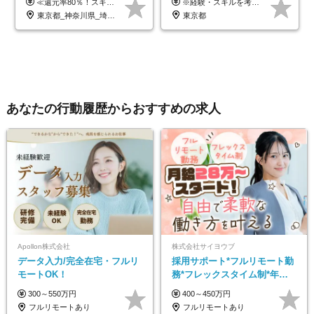
≪還元率80％！スキルや経験をしっかり収入に反映します≫ 年俸530万円以上＋業績賞与 ※スキル・経験を考慮の上、優遇いたします ※上記年俸を12分割し、月1回支給します ※上記年俸には固定残業代月20時間分(月6万9000円以上)が含まれます。残業はほとんど発生しませんが、超過した場合は追加支給します ★AIを使った自社への貢献も、貢献度に応じて給与に反映する制度があります
※経験・スキルを考慮の上、決定します。
択制／還元率80%
東京都_神奈川県_埼玉県_千葉県_大阪府_愛知県_北海道_青森県_岩手県_宮城県_秋田県_山形県_福島県_茨城県_栃木県_群馬県_新潟県_山梨県_長野県_富山県_石川県_福井県_静岡県_岐阜県_三重県_兵庫県_京都府_滋賀県_奈良県_和歌山県_広島県_岡山県_鳥取県_島根県_山口県_徳島県_香川県_愛媛県_高知県_福岡県_熊本県_佐賀県_長崎県_大分県_宮崎県_鹿児島県_沖縄県
東京都
あなたの行動履歴からおすすめの求人
Apollon株式会社
株式会社サイヨウブ
データ入力/完全在宅・フルリ
採用サポート*フルリモート勤
モートOK！
務*フレックスタイム制*年休
120日*土日祝休み*残業ほぼな
300～550万円
400～450万円
し*育児中社員8割以上
フルリモートあり
フルリモートあり