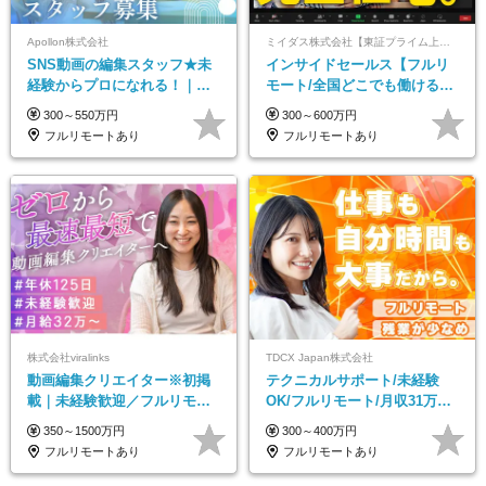
Apollon株式会社
ミイダス株式会社【東証プライム上場パーソルグループ】
SNS動画の編集スタッフ★未
インサイドセールス【フルリ
経験からプロになれる！｜お
モート/全国どこでも働ける】
うちで働くフルリモート｜残
未経験OK*土日祝休み*残業少
300～550万円
300～600万円
業ゼロで18時退勤◎
なめ*在宅勤務手当あり
フルリモートあり
フルリモートあり
株式会社viralinks
TDCX Japan株式会社
動画編集クリエイター※初掲
テクニカルサポート/未経験
載｜未経験歓迎／フルリモー
OK/フルリモート/月収31万円
トOK／月給32万＋賞与
可/月最大3万のインセンティ
350～1500万円
300～400万円
ブ支給/平均年齢33歳
フルリモートあり
フルリモートあり