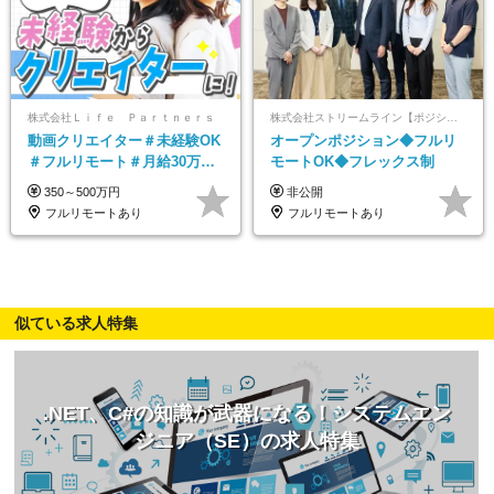
株式会社Ｌｉｆｅ Ｐａｒｔｎｅｒｓ
株式会社ストリームライン【ポジションマッチ登録】
動画クリエイター＃未経験OK
オープンポジション◆フルリ
＃フルリモート＃月給30万～#
モートOK◆フレックス制
髪色・ネイル・服装自由#残業
350～500万円
非公開
少なめ#土日祝休み
フルリモートあり
フルリモートあり
似ている求人特集
.NET、C#の知識が武器になる！システムエン
ジニア（SE）の求人特集