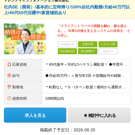
トレンディインフォメーション株式会社
社内SE（開発）/基本的に定時帰り/100%自社内勤務/月給40万円以
上/40代50代活躍中/家賃補助あり
「クライアントワークの喧騒を離れ、腰を据え
る。」 年商100億を支えるシステムの未来を、そ
の手に。
未経験歓迎
学歴不問
ベテランOK
完全週休2日
賞与複数月
面接1回
応募資格
＊40代後半～50代のベテラン層歓迎！ ◆学歴不問 ◆下記いずれかの経験をお持ちの方 ・システム開発（Web、オープン系、または基幹システムなど）の設計・開発経験（目安：3年以上）をお持ちの方 ・外
給与
◆月給40万円～＋賞与年2回 ※前職給与や経験を最大限考慮し決定します。 ※残業手当100％支給 ※試用期間3ヶ月あり（給与・待遇に変更なし）
勤務地
＊転勤なし ＊U・Iターン歓迎！都内から通勤する社員も多数在籍しています ◆千葉県浦安市北栄4丁目9−1 ※(変更の範囲)上記を除く当社関連勤務地
残業時間
10時間以内
求人を見る
検討中に入れる
掲載終了予定日：
2026.08.20