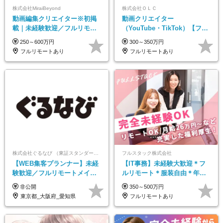
株式会社MiraiBeyond
株式会社ＯＬＣ
動画編集クリエイター※初掲
動画クリエイター
載｜未経験歓迎／フルリモー
（YouTube・TikTok）【フレ
トOK／副業OK
ックス/フルリモ】未経験OK
250～600万円
300～350万円
｜Web研修1年間｜副業OK
フルリモートあり
フルリモートあり
株式会社ぐるなび （東証スタンダード上場）
フルスタック株式会社
【WEB集客プランナー】未経
【IT事務】未経験大歓迎＊フ
験歓迎／フルリモートメイン
ルリモート＊服装自由＊年休
／プライム上場／土日祝休み
125日以上＊残業なし＊月給26
非公開
350～500万円
／東京・大阪・名古屋
万円以上
東京都_大阪府_愛知県
フルリモートあり