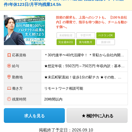
件/年休123日/月平均残業14.5h
技術の探求も、上流へのシフトも。 【100％自社
内】の環境で、指示を待つ側から、チームを動か
す側へ。
未経験歓迎
学歴不問
ベテランOK
完全週休2日
賞与複数月
面接1回
応募資格
＊30代後半〜40代活躍中！ ＊常駐から自社内開発へ移行したい方大歓迎 ◆Javaでの開発実務2年以上 ◆大卒以上 ★求める人物像： ・客先常駐を卒業し、自社で腰を据えて働きたい方 ・要件定義や設
給与
★想定年収：550万円～750万円 年収内訳：基本12ヶ月＋賞与2回（計3ヶ月分）※初年度以外 ◆月給366,667円～500,000円 ※個人の経験やスキルを考慮し、金額を決定します。 ※基本給：
勤務地
★末広町駅直結！徒歩1分の駅チカ ★その他、秋葉原、仲御徒町、上野御徒町、湯島駅より徒歩圏内 ◆本社 東京都千代田区外神田3-16-8 秋葉原三和東洋ビル3階 ※変更の範囲：上記を除く当社関連勤務
働き方
リモートワーク相談可能
残業時間
20時間以内
求人を見る
検討中に入れる
掲載終了予定日：
2026.09.10