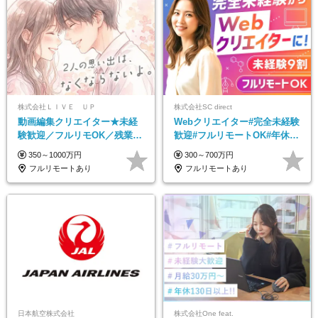
株式会社ＬＩＶＥ ＵＰ
株式会社SC direct
動画編集クリエイター★未経
Webクリエイター#完全未経験
験歓迎／フルリモOK／残業な
歓迎#フルリモートOK#年休
し／年間休日125日／髪・服・
130日#残業月5h以下#全国募
350～1000万円
300～700万円
ネイル自由／研修充実で安心
集#最大1年の研修
フルリモートあり
フルリモートあり
日本航空株式会社
株式会社One feat.