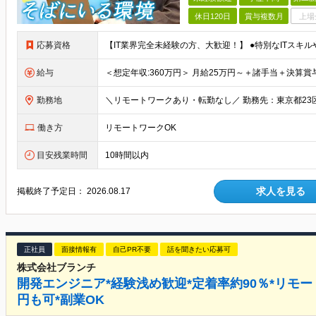
休日120日
賞与複数月
上場
応募資格
給与
勤務地
働き方
リモートワークOK
目安残業時間
10時間以内
求人を見る
掲載終了予定日：
2026.08.17
正社員
面接情報有
自己PR不要
話を聞きたい応募可
株式会社ブランチ
開発エンジニア*経験浅め歓迎*定着率約90％*リモー
円も可*副業OK