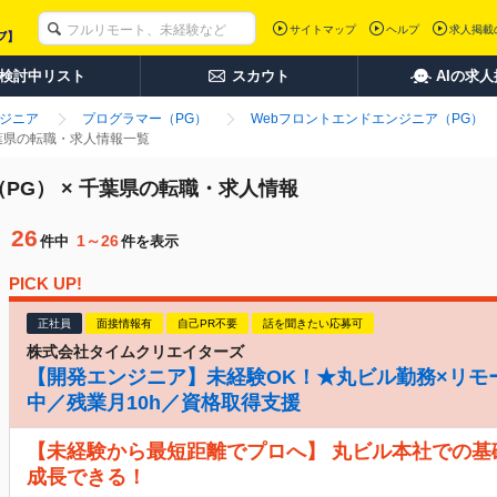
サイトマップ
ヘルプ
求人掲載
検討中リスト
スカウト
AIの求
ンジニア
プログラマー（PG）
Webフロントエンドエンジニア（PG）
千葉県の転職・求人情報一覧
PG） × 千葉県の転職・求人情報
26
1～26
件中
件を表示
PICK UP!
正社員
面接情報有
自己PR不要
話を聞きたい応募可
株式会社タイムクリエイターズ
【開発エンジニア】未経験OK！★丸ビル勤務×リモ
中／残業月10h／資格取得支援
【未経験から最短距離でプロへ】 丸ビル本社での基
成長できる！