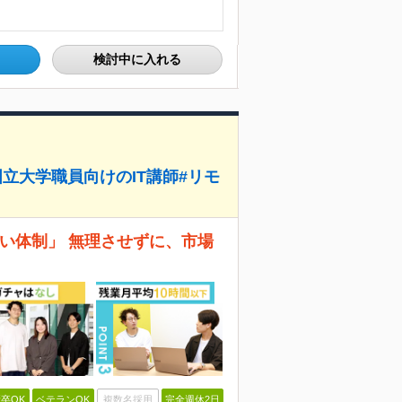
検討中に入れる
立大学職員向けのIT講師#リモ
ない体制」 無理させずに、市場
卒OK
ベテランOK
複数名採用
完全週休2日