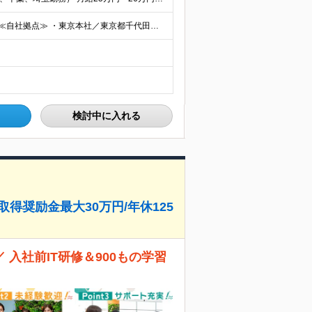
◆2/3以上のプロジェクトでリモートワークを実施中！ ≪自社拠点≫ ・東京本社／東京都千代田区丸の内二丁目6番1号 丸の内パークビルディング6階 ・関西支社／⼤阪府⼤阪市中央区安⼟町2-3-13 ⼤
検討中に入れる
得奨励金最大30万円/年休125
入社前IT研修＆900もの学習