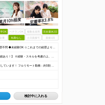
卒OK
ベテランOK
複数名採用
完全週休2日
企業
転勤なし
土日面接可
面接1回
【第二新卒大歓迎！未経験スタートもOKです◎】 ◆学歴不問 ◆未経験OK ☆これまでの経歴よりも「これから」を重視します！ ☆文系・理系、前職の雇用形態は一切問いません！ ＼先輩たちの前職もさまざ
【未経験から年収550万円可／1年で最大80万円UPの実績あり！】 ※経験・スキルを考慮の上、決定いたします。 【月給】27万円〜29万円 ※上記には固定残業代（月25時間分／4万5,000円〜4万
当社で働く社員の「90%以上」がリモートワークを活用しています！ フルリモート勤務：約5割 ハイブリッド勤務（リモート＋出社）：約4割 【本社】東京都千代田区丸の内2-4-1 丸の内ビルディング12
検討中に入れる