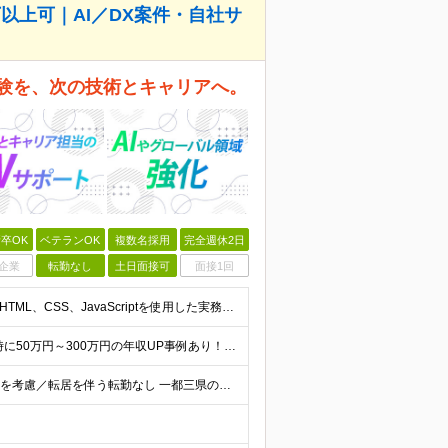
以上可｜AI／DX案件・自社サ
経験を、次の技術とキャリアへ。
卒OK
ベテランOK
複数名採用
完全週休2日
企業
転勤なし
土日面接可
面接1回
＼開発経験を、次の役割へ広げたい方を歓迎します／ ■HTML、CSS、JavaScriptを使用した実務経験を1年以上お持ちの方 ■APIを利用した画面・機能開発の経験、または基礎知識をお持ちの方
★月給50万円以上可 ★想定年収4,444,800円～ ★転職時に50万円～300万円の年収UP事例あり！ ★入社1年で年収が120万円上がった社員もいます！ 月給370,400円〜 ※経験やスキル
◆フルリモOK◆帰社日0◆リモート案件率89.2%◆希望を考慮／転居を伴う転勤なし 一都三県のクライアント先＋在宅勤務（案件により異なります） 【本社】東京都千代田区内幸町2-2-3 日比谷国際ビル