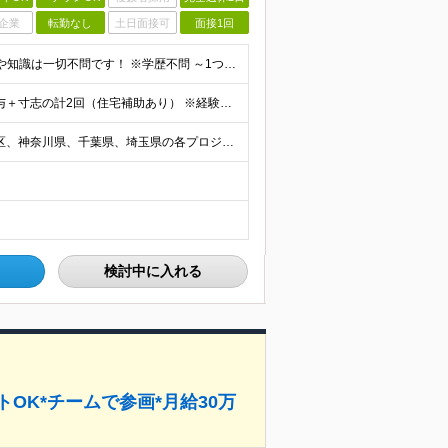
企業
転勤なし
土日面接可
面接1回
【IT業界完全未経験の方、大歓迎！】 ●特別なITスキルや知識は一切不問です！ ※学歴不問 ～1つでも当てはまる方は大歓迎！～ ★「IT業界に興味があるけど知識がない」という方 ★「誰かに質問しやす
＜想定年収:360万円＞ 月給25万円～＋諸手当＋決算賞与＋寸志の計2回（住宅補助あり） ※経験・スキルを考慮の上決定 ※固定残業代（30時間分／4万8000円～）含む。超過分は別途全額支給 ※試用期
＼リモートワークあり・転勤なし／ 勤務先：東京都23区、神奈川県、千葉県、埼玉県の各プロジェクト先 ※リモートワーク可能ですが案件により変更の場合がございます。 ■本社 東京都豊島区南池袋1-16-
検討中に入れる
トOK*チームで参画*月給30万