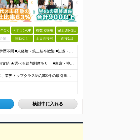
卒OK
ベテランOK
複数名採用
完全週休2日
企業
転勤なし
土日面接可
面接1回
★「IT業界、ちょっと気になる」そんな方も大歓迎！ ■学歴不問 ■未経験・第二新卒歓迎 ■知識・経験はこれから身につけていければOK！ □■ステップアップ■□ 社内システム開発やインフラ構築などジャ
★通勤＆就業＆地域/住宅＆役職手当あり ★残業代は全額支給 ★選べる給与制度あり！ ■東京・神奈川・千葉・埼玉勤務の場合 月給24.5万円～55万円＋諸手当 （残業代は全額支給） (20,000円の
★リモート実績あり★ 『地元で働きたい』という希望に、業界トップクラス約7,000件の取引事業所数、90,000件以上のプロジェクトから検討をいたします。 全国の取引先での就業となります（沖縄を除
検討中に入れる