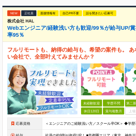
NEW
正社員
面接情報有
自己PR不要
話を聞きたい応募可
株式会社 HAL
Webエンジニア/経験浅い方も歓迎/99％が給与UP/
率95％
フルリモートも、納得の給与も、希望の案件も。 
い会社で、全部叶えてみませんか？
未経験歓迎
学歴不問
第二新
休日120日
賞与複数月
上場
応募資格
給与