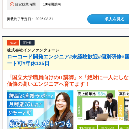
目安残業時間
10時間以内
求人を見る
掲載終了予定日：
2026.08.31
NEW
正社員
株式会社インファンクォーレ
ローコード開発エンジニア#未経験歓迎#個別研修×国
ート可#年休125日
「国立大学職員向けのIT講師」×「絶対に一人にし
価値の高いエンジニアへ育てます！
未経験歓迎
学歴不問
第二新