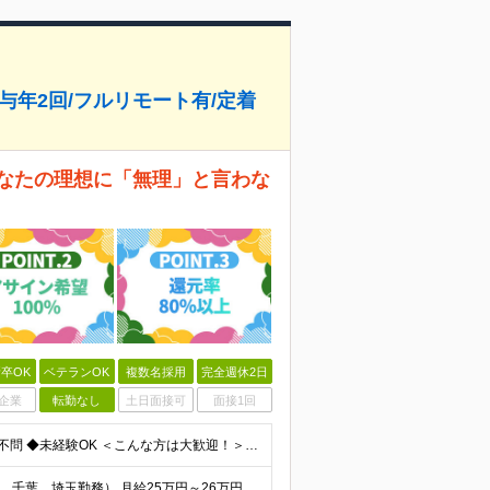
賞与年2回/フルリモート有/定着
あなたの理想に「無理」と言わな
卒OK
ベテランOK
複数名採用
完全週休2日
企業
転勤なし
土日面接可
面接1回
＜エンジニアのご経験浅い方／スクール卒OK＞ ◆学歴不問 ◆未経験OK ＜こんな方は大歓迎！＞ ◎今の収入に不満がある方 ◎新しい言語・スキルに挑戦したい方 ◎腰を据えて活躍したい方 ◎頑張りを評価
社員の約9割が年収UP！ ■首都圏エリア（東京、神奈川、千葉、埼玉勤務） 月給25万円～26万円（固定残業代含む） ※固定残業代は、時間外労働の有無に関わらず17時間分を30,000円～31,200