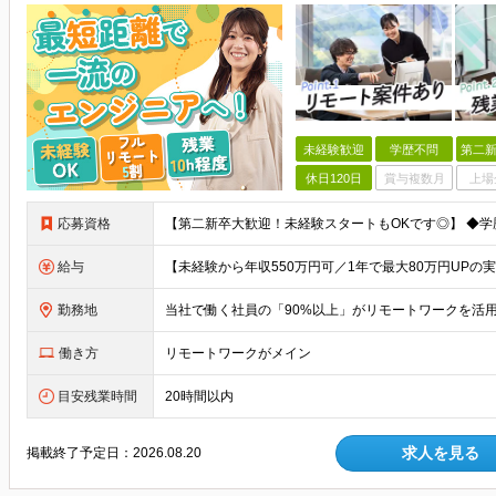
未経験歓迎
学歴不問
第二新
休日120日
賞与複数月
上場
応募資格
給与
勤務地
働き方
リモートワークがメイン
目安残業時間
20時間以内
求人を見る
掲載終了予定日：
2026.08.20