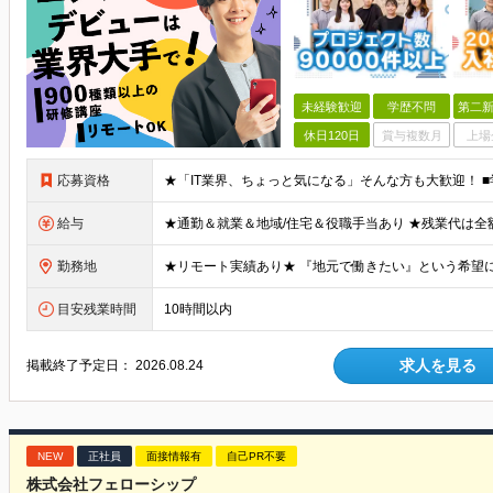
未経験歓迎
学歴不問
第二新
休日120日
賞与複数月
上場
応募資格
給与
勤務地
目安残業時間
10時間以内
求人を見る
掲載終了予定日：
2026.08.24
NEW
正社員
面接情報有
自己PR不要
株式会社フェローシップ