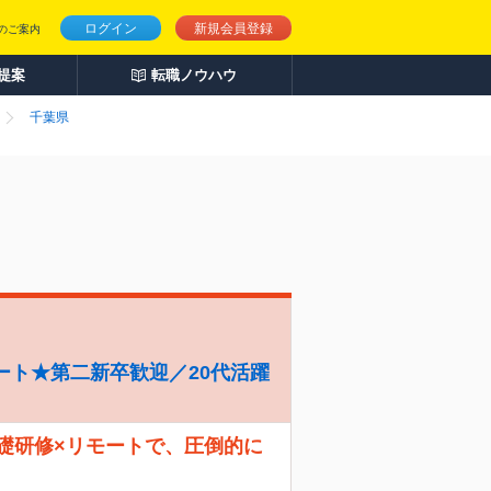
ログイン
新規会員登録
のご案内
人提案
転職ノウハウ
千葉県
ート★第二新卒歓迎／20代活躍
礎研修×リモートで、圧倒的に