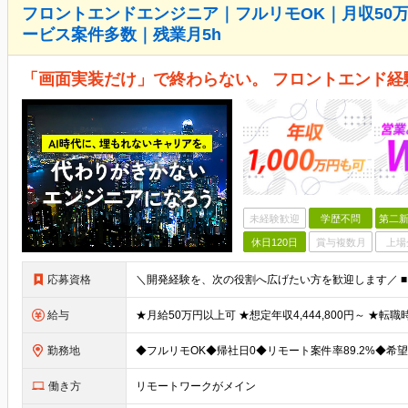
フロントエンドエンジニア｜フルリモOK｜月収50万
ービス案件多数｜残業月5h
「画面実装だけ」で終わらない。 フロントエンド
未経験歓迎
学歴不問
第二新
休日120日
賞与複数月
上場
応募資格
給与
勤務地
働き方
リモートワークがメイン