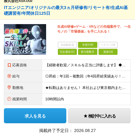
株式会社AVATAR
ITエンジニア/オリジナルの最大3ヵ月研修有/リモート有/生成AI基
礎講習有/年間休日125日
生成AI研修×ゲーム・VRなどの先端案件で、 一生
モノの「市場価値」を手に入れる！
未経験歓迎
学歴不問
ベテランOK
完全週休2日
賞与複数月
面接1回
応募資格
【経験者歓迎／スキルを正当に評価します】 ◆学歴不問 ◆ITエンジニアとしての実務経験をお持ちの方（年数・分野不問） 「今の環境ではスキルアップの実感がない」 「もっと幅広い技術に挑戦したい」 「
給与
◎昇給：年1回～複数回（年4回昇給実績あり！） ◎1000万円以上も可／20代後半で複数在籍！ 【ITエンジニア業務経験者】 ◆月給30万円～80万円(固定残業代含む)＋各種手当 ※経験者は試用期間
勤務地
★転勤はありません！ 本社および東京都内または 首都圏を中心とするプロジェクト先での勤務となります。 ※勤務地選択可 ※希望は最大限考慮します ※入社後の転居を伴う転勤なし ◆本社オフィス 東京都
残業時間
10時間以内
求人を見る
検討中に入れる
掲載終了予定日：
2026.08.27