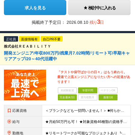
求人を見る
検討中に入れる
3
掲載終了予定日：
2026.08.10
残り
日
正社員
面接情報有
自己PR不要
株式会社ＲＥＡＢＩＬＩＴＹ
開発エンジニア/年収800万円/残業月7.02時間/リモート可/早期キャ
リアアップ/20～40代活躍中
「テストや保守ばかりの日々」はもう終わり。
最速で上流エンジニアになりたい方への近道があ
ります！
未経験歓迎
学歴不問
ベテランOK
完全週休2日
賞与複数月
面接1回
応募資格
＜ブランクなども一切問いません！＞ ■何らかのシステム開発経験をお持ちの方 （開発・インフラ不問） ■学歴不問 ★女性社員が多く活躍している環境です！ 例として、役員、部門長の中には女性もいます。
給与
★月給50万円も可！ ★対象資格46種類の資格手当あり 月給27万円～50万円＋各種手当＋インセンティブ ※試用期間3ヶ月あり（期間中の給与・待遇に差異なし） ※上記月給には6.7時間分・1万円以上
勤務地
★リモートワークが可能なプロジェクトあり ┗出社8割リモート2割！ 東京オフィス、または東京・神奈川・埼玉・千葉のプロジェクト先での勤務となります。 ＼オンライン面接実施中！／ ★上京をしたい方など