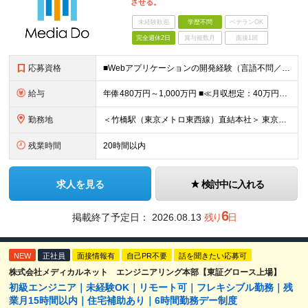
させる。
未経験歓迎
学歴不問
ベテランOK
完全週休2日
賞与複数月
面接1回
応募資格
■Webアプリケーションの開発経験（言語不問／目安1年以上） ※Java, PHP, Ruby, Python, Goなど、いずれかの言語でWEB開発経験があればOKです。 ■学歴不問 □複数名採用
給与
年俸480万円～1,000万円 ■≪月収想定：40万円～83万円≫ ・担当いただく業務範囲やマネジメントの有無など、役割に応じて決定します ・年俸額を12分割し、毎月支給します ・試用期間3カ月あり
勤務地
＜竹橋駅（東京メトロ東西線）直結本社＞ 東京都千代田区一ツ橋一丁目1番1号パレスサイドビル5F・8F （変更の範囲）上記を除く当社関連勤務地
残業時間
20時間以内
求人を見る
検討中に入れる
6
掲載終了予定日：
2026.08.13
残り
日
NEW
正社員
面接情報有
自己PR不要
話を聞きたい応募可
株式会社メディカルネット エンジニアリング本部【東証グロース上場】
初級エンジニア｜未経験OK｜リモート可｜フレキシブル勤務｜残
業月15時間以内｜住宅補助あり｜6時間勤務デー制度