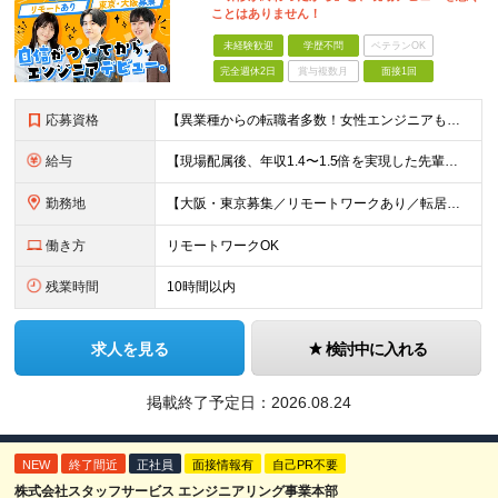
ことはありません！
未経験歓迎
学歴不問
ベテランOK
完全週休2日
賞与複数月
面接1回
応募資格
【異業種からの転職者多数！女性エンジニアも活躍中】 ◆学歴不問 ◆未経験OK ≪こんな方を歓迎しています≫ ◎未経験から成長できる環境で活躍したい方 ◎大学やスクールでIT系のスキルを学んだことのあ
給与
【現場配属後、年収1.4〜1.5倍を実現した先輩も！残業代全額支給】 ◆給与は経験やスキルに応じて決定します ◆年俸制250万円～350万円（1/12を月々支給） ≪年収UPの例≫ ◎飲食業からのキ
勤務地
【大阪・東京募集／リモートワークあり／転居を伴う転勤なし】 東京本社、大阪事務所、または東京23区内・関西（大阪・兵庫）の各クライアント先勤務 ◆入社後、約1年間はクライアント先ではなく 自社内（東
働き方
リモートワークOK
残業時間
10時間以内
求人を見る
検討中に入れる
掲載終了予定日：
2026.08.24
NEW
終了間近
正社員
面接情報有
自己PR不要
株式会社スタッフサービス エンジニアリング事業本部