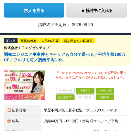
求人を見る
検討中に入れる
掲載終了予定日：
2026.08.20
正社員
面接情報有
自己PR不要
話を聞きたい応募可
株式会社ＩＴエグゼクティブ
開発エンジニア◆案件もキャリアも自分で選べる／平均年収180万
UP／フルリモ可／残業平均6.3h
「このままでいいのかな？」少しでも不安に思っ
たら、まずはざっくばらんにお話ししましょう。
未経験歓迎
学歴不問
ベテランOK
完全週休2日
賞与複数月
面接1回
応募資格
学歴不問／第二新卒歓迎／ブランクOK ＜WEB面談1回のみ！即日内定も◎＞ 【応募条件】 ・ITエンジニアとして1年以上の実務経験をお持ちの方 ※インフラ・開発・言語・工程・業界など不問 ※転職回
給与
月給40万円～160万円＋賞与 ◎エンジニア平均年収820万円 ◎入社した全員が年収UPしています！（前職年収180万円UP） ◎単価連動型：還元率83％～最大100%だから高収入が実現 ◎待機時給