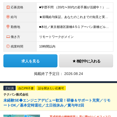
応募資格
■学歴不問 （20代〜30代の若手層が活躍中！） ■IT業界にて何かしらの実務経験をお持ちの方 【職種未経験歓迎／第二新卒歓迎】 ＊開発実務経験がなくても、勉強しているヤル気な方。 ※独学で開発をし
給与
★前職給与保証。あなたのこれまでの知見と実績を正当に評価します。 【IT実務経験者】 ◆月給30万円～（賞与2回/年 ＊理論年収 450万以上） ★経験者はスキルに応じて＜月給45万円～＞も可能で
勤務地
■本社／東京都港区新橋4-5-1 アーバン新橋ビル11F ※(変更の範囲)上記を除く当社関連勤務地 【82.7％がリモートワーク／転勤なし】 本社もしくは東京都近郊の取引先での勤務となります。
働き方
リモートワークがメイン
残業時間
10時間以内
求人を見る
検討中に入れる
掲載終了予定日：
2026.08.24
正社員
自己PR不要
話を聞きたい応募可
テクバン株式会社
未経験SE◆エンジニアデビュー歓迎！研修＆サポート充実／リモ
ートOK／基本定時退社／土日祝休み／賞与年2回
育成前提の積極採用！ 手に職がつくオフィスワ