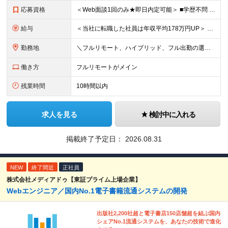
応募資格
＜Web面談1回のみ★即日内定可能＞ ■学歴不問 ■エンジニアとしての実務経験1年以上 （開発・インフラ・技術・工程など不問）
給与
＜当社に転職した社員は年収平均178万円UP＞ 月給45万円～120万円＋賞与＋各手当 ※経験・能力などを考慮の上、決定します ※案件の契約内容（月単金など）や昇給、賞与額はすべてシステム上で開示し
勤務地
＼フルリモート、ハイブリッド、フル出勤の選択可＆帰社日なし／ 【下記エリアを中心とするクライアント先または自宅にて勤務】 ■首都圏：東京・埼玉・千葉・神奈川 ■関西：大阪・兵庫・京都・滋賀・奈良・和
働き方
フルリモートがメイン
残業時間
10時間以内
求人を見る
検討中に入れる
掲載終了予定日：
2026.08.31
NEW
終了間近
正社員
株式会社メディアドゥ【東証プライム上場企業】
Webエンジニア／国内No.1電子書籍流通システムの開発
出版社2,200社超と電子書店150店舗超を結ぶ国内
シェアNo.1流通システムを、あなたの技術で進化