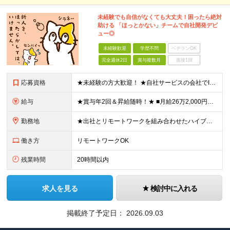
未経験でも自信がなくても大丈夫！困ったら絶対
助ける 「ほっとかない」チームで自社開発デビ
ュー◎
未経験歓迎
学歴不問
ベテランOK
完全週休2日
賞与複数月
面接1回
応募資格
★未経験の方大歓迎！ ★自社サービスの会社でIT業界デビューを目指しましょう◎ ■学歴不問 ＼以下のような方大歓迎／ ◎ITの仕事に興味がある ◎エンジニアとしてキャリアを築きたい ◎社会貢献性の高
給与
★賞与年2回＆昇給随時！★ ■月給26万2,000円～33万円＋賞与年2回＋交通費 ※前職の給与やスキルを考慮し決定します ※固定残業代（月45時間分／6万9,000円～8万7,000円）を含みます
勤務地
★出社とリモートワークを組み合わせたハイブリッド勤務！ ★幡ヶ谷駅から徒歩1分！ 【本社】 東京都渋谷区幡ヶ谷1-34-14 宝ビル3F ※(変更の範囲)上記を除く当社関連勤務地
働き方
リモートワークOK
残業時間
20時間以内
求人を見る
検討中に入れる
掲載終了予定日：
2026.09.03