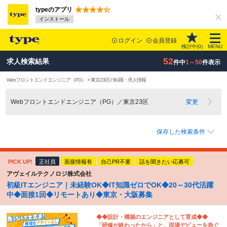
typeのアプリ
インストール
ログイン
会員登録
検討中(
0
)
MENU
52
求人検索結果
件中
1～50
件表示
Webフロントエンドエンジニア（PG） × 東京23区の転職・求人情報
Webフロントエンドエンジニア（PG）／東京23区
変更
保存した検索条件
PICK UP!
正社員
面接情報有
自己PR不要
話を聞きたい応募可
アヴェイルテクノロジ株式会社
初級ITエンジニア｜未経験OK◆IT知識ゼロでOK◆20～30代活躍
中◆面接1回◆リモートあり◆東京・大阪募集
◆◆設計・構築のエンジニアとして育成◆◆
「研修が終わったから」と、現場デビューを急ぐ