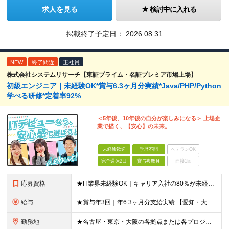
求人を見る
検討中に入れる
掲載終了予定日：
2026.08.31
NEW
終了間近
正社員
株式会社システムリサーチ【東証プライム・名証プレミア市場上場】
初級エンジニア｜未経験OK*賞与6.3ヶ月分実績*Java/PHP/Python
学べる研修*定着率92%
＜5年後、10年後の自分が楽しみになる＞ 上場企
業で描く、【安心】の未来。
未経験歓迎
学歴不問
ベテランOK
完全週休2日
賞与複数月
面接1回
応募資格
★IT業界未経験OK｜キャリア入社の80％が未経験スタート！ ★第二新卒OK ★学歴不問 ＼このような方を歓迎しています！／ ・IT業界に興味があり、ゼロから学ぶ意欲がある方 ・社会人経験（業界不問
給与
★賞与年3回｜年6.3ヶ月分支給実績 【愛知・大阪】 月給25.5万円～35万円＋各種手当＋賞与年2回＋業績賞与 ※上記には一律の地域手当2.5万円を含みます 【東京】 月給27万円～35万円＋各
勤務地
★名古屋・東京・大阪の各拠点または各プロジェクト先での勤務となります （愛知、岐阜、東京、埼玉、千葉、神奈川、大阪、兵庫、京都など） ★U・Iターン歓迎！原則転勤なし ★リモートワーク対応案件もあり