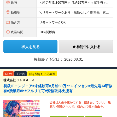
給与
＜想定年収:360万円＞ 月給25万円～＋諸手当＋決算賞与＋寸志の計2回（住宅補助あり） ※経験・スキルを考慮の上決定 ※固定残業代（30時間分／4万8000円～）含む。超過分は別途全額支給 ※試用期
勤務地
＼リモートワークあり・転勤なし／ 勤務先：東京都23区、神奈川県、千葉県、埼玉県の各プロジェクト先 ※リモートワーク可能ですが案件により変更の場合がございます。 ■本社 東京都豊島区南池袋1-16-
働き方
リモートワークOK
残業時間
10時間以内
求人を見る
検討中に入れる
掲載終了予定日：
2026.08.31
NEW
正社員
話を聞きたい応募可
株式会社Ｃａｄｄｉｅ
初級ITエンジニア#未経験可#月給30万〜＋インセン#最先端AI研修
有#残業月8h#フルリモ可#資格取得支援有
会社は人生を豊かにする「踏み台」でいい。 最
新AI×開発スキルで、個の力で稼ぐ自由を。