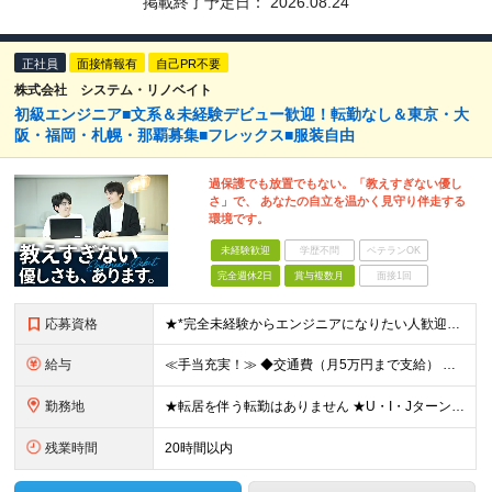
掲載終了予定日：
2026.08.24
正社員
面接情報有
自己PR不要
株式会社 システム・リノベイト
初級エンジニア■文系＆未経験デビュー歓迎！転勤なし＆東京・大
阪・福岡・札幌・那覇募集■フレックス■服装自由
過保護でも放置でもない。「教えすぎない優し
さ」で、 あなたの自立を温かく見守り伴走する
環境です。
未経験歓迎
学歴不問
ベテランOK
完全週休2日
賞与複数月
面接1回
応募資格
★*完全未経験からエンジニアになりたい人歓迎*★ ・未経験OK ・第2新卒OK ・専門卒以上 ★type経由で入社した社員も在籍しています♪ ▼下記のような方もぜひご応募ください ◎研修が充実してい
給与
≪手当充実！≫ ◆交通費（月5万円まで支給） ◆残業代全額支給 ◆家族手当（配偶者：1万円／子1人：5000円 ※月額） ◆役職手当（最大13万円 ※月額） ◆地域手当（東京1万円/月、大阪5000円
勤務地
★転居を伴う転勤はありません ★U・I・JターンOK！ ★広島支店を2026年11月新設予定 ★お客様先に常駐する案件でも、在宅OKの場合は自社オフィスに出社し、チームで相談しながら仕事を進めています
残業時間
20時間以内