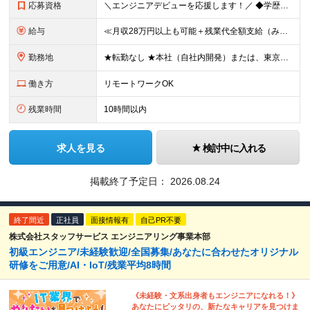
応募資格
＼エンジニアデビューを応援します！／ ◆学歴不問 ≪このような方にぴったりです！≫ ・安定した会社で腰を据えて成長したい ・IT業界で手に職をつけたい ・風通しの良い会社でのびのび働きたい など
給与
≪月収28万円以上も可能＋残業代全額支給（みなし残業なし）≫ 内訳：月収28万円＝月給25万5,000円＋家賃補助（住宅手当）2万5,000円 ★通勤手当（月3万円まで） ★家族手当（配偶者：月1万円
勤務地
★転勤なし ★本社（自社内開発）または、東京23区・横浜のプロジェクト先での勤務です 【本社】 東京都千代田区内神田3-10-8 NSFTビル ★「テスト・運用」ではなく「システム開発」からスタート
働き方
リモートワークOK
残業時間
10時間以内
求人を見る
検討中に入れる
掲載終了予定日：
2026.08.24
終了間近
正社員
面接情報有
自己PR不要
株式会社スタッフサービス エンジニアリング事業本部
初級エンジニア/未経験歓迎/全国募集/あなたに合わせたオリジナル
研修をご用意/AI・IoT/残業平均8時間
《未経験・文系出身者もエンジニアになれる！》
あなたにピッタリの、新たなキャリアを見つけま