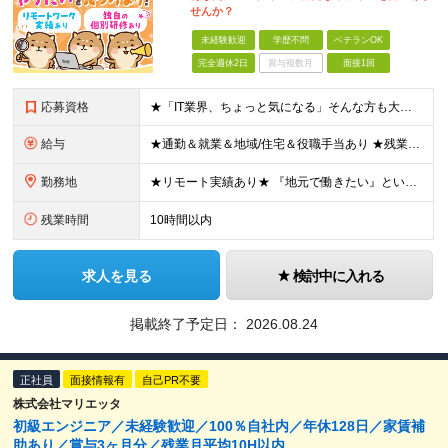
せんか？
未経験歓迎
学歴不問
ベテランOK
完全週休2日
賞与複数月
面接1回
応募資格
★「IT業界、ちょっと気になる」そんな方も大歓迎！ ■学歴不問 ■未経験・第二新卒歓迎 ■知識・経験はこれから身につけていければOK！ □■ステップアップ■□ 社内システム開発やインフラ構築などジャ
給与
★通勤＆就業＆地域/住宅＆役職手当あり ★残業代は全額支給 ★選べる給与制度あり！ ■東京・神奈川・千葉・埼玉勤務の場合 月給24.5万円～55万円＋諸手当 （残業代は全額支給） (20,000円の
勤務地
★リモート実績あり★ 『地元で働きたい』という希望に、業界トップクラス約7,000件の取引事業所数、90,000件以上のプロジェクトから検討をいたします。 全国の取引先での就業となります（沖縄を除
残業時間
10時間以内
求人を見る
検討中に入れる
掲載終了予定日：
2026.08.24
正社員
面接情報有
自己PR不要
株式会社マリエッタ
初級エンジニア／未経験歓迎／100％自社内／年休128日／家賃補
助あり／賞与3ヶ月分／残業月平均10H以内