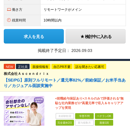
働き方
リモートワークがメイン
残業時間
10時間以内
求人を見る
検討中に入れる
掲載終了予定日：
2026.09.03
NEW
正社員
面接情報有
自己PR不要
話を聞きたい応募可
株式会社Ａｓｃｅｎｄｒｉｘ
【SE/PG】原則フルリモート／還元率82%／前給保証／お米手当あ
り／カジュアル面談実施中
<前職給与保証あり>スキルのみで評価される*無
駄な社内業務ゼロ*高還元率で収入＆キャリアア
ップを実現
未経験歓迎
学歴不問
ベテランOK
完全週休2日
賞与複数月
面接1回