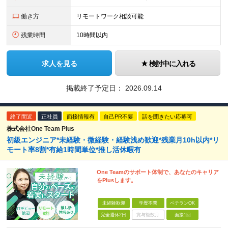
働き方
リモートワーク相談可能
残業時間
10時間以内
求人を見る
検討中に入れる
掲載終了予定日：
2026.09.14
終了間近
正社員
面接情報有
自己PR不要
話を聞きたい応募可
株式会社One Team Plus
初級エンジニア*未経験・微経験・経験浅め歓迎*残業月10h以内*リ
モート率8割*有給1時間単位*推し活休暇有
One Teamのサポート体制で、あなたのキャリア
をPlusします。
未経験歓迎
学歴不問
ベテランOK
完全週休2日
賞与複数月
面接1回