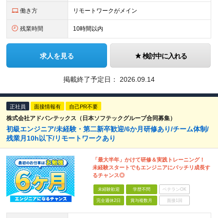
働き方
リモートワークがメイン
残業時間
10時間以内
求人を見る
検討中に入れる
掲載終了予定日：
2026.09.14
正社員
面接情報有
自己PR不要
株式会社アドバンテックス（日本ソフテックグループ合同募集）
初級エンジニア/未経験・第二新卒歓迎/6か月研修あり/チーム体制/
残業月10h以下/リモートワークあり
「最大半年」かけて研修＆実践トレーニング！
未経験スタートでもエンジニアにバッチリ成長す
るチャンス◎
未経験歓迎
学歴不問
ベテランOK
完全週休2日
賞与複数月
面接1回