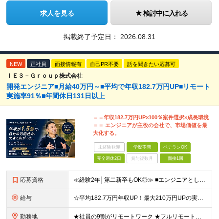
求人を見る
検討中に入れる
掲載終了予定日：
2026.08.31
NEW
正社員
面接情報有
自己PR不要
話を聞きたい応募可
ＩＥ３－Ｇｒｏｕｐ株式会社
開発エンジニア■月給40万円～■平均で年収182.7万円UP■リモート
実施率91％■年間休⽇131⽇以上
＝＝年収182.7万円UP×100％案件選択×成長環境
＝＝ エンジニアが主役の会社で、市場価値を最
大化する。
未経験歓迎
学歴不問
ベテランOK
完全週休2日
賞与複数月
面接1回
応募資格
≪経験2年│第二新卒もOK◎≫ ■エンジニアとして実務経験をお持ちの方（2年以上） ■学歴不問 ＼意欲重視の採用です／ 「経歴に自信がない」という方も、 "今後挑戦したいこと""スキルアップしたいこ
給与
☆平均182.7万円年収UP！最大210万円UPの実績もあり ☆スキルにより月給100万円スタートも可能◎ 月給40万円～100万円＋決算賞与＋各種手当 ～給与イメージ～ ■経験2年以上…月給40
勤務地
★社員の9割がリモートワーク ★フルリモート案件もあり ★地方からの応募も歓迎！／転居を伴う転勤なし 東京23区を中心としたプロジェクト先での勤務です。 ～～～～～～～～～～～ 【東京⇒地方へUタ