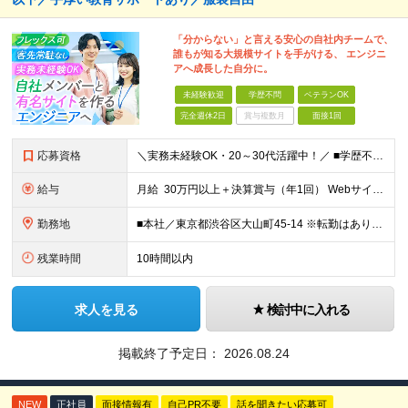
「分からない」と言える安心の自社内チームで、
誰もが知る大規模サイトを手がける、 エンジニ
アへ成長した自分に。
未経験歓迎
学歴不問
ベテランOK
完全週休2日
賞与複数月
面接1回
応募資格
＼実務未経験OK・20～30代活躍中！／ ■学歴不問 ■プログラミングに少しでも触れた経験がある方 ┗言語や学習方法は不問／独学で勉強中の方も大歓迎です！ ＼こんな方にピッタリの環境です！／ ・客先
給与
月給 30万円以上＋決算賞与（年1回） Webサイトの実務経験＋マネジメント経験をお持ちの方は 月給40～120万円＋各種手当＋決算賞与（年1回） での採用も可能です！ ※経験や能力を考慮の上、決
勤務地
■本社／東京都渋谷区大山町45-14 ※転勤はありません。腰を据えて長く活躍していただけます ※(変更の範囲)上記を除く当社関連勤務地
残業時間
10時間以内
求人を見る
検討中に入れる
掲載終了予定日：
2026.08.24
NEW
正社員
面接情報有
自己PR不要
話を聞きたい応募可