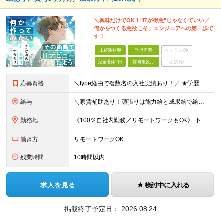
＼興味だけでOK！"ITが得意"じゃなくていい／
何かをつくる意欲こそ、エンジニアへの第一歩で
す！
未経験歓迎
学歴不問
ベテランOK
完全週休2日
賞与複数月
面接1回
応募資格
＼type経由で複数名の入社実績あり！／ ★学歴・実務経験不問 ★プログラミングへの興味・意欲がある方 PCの基本操作ができれば、専門的なITスキルは不問です。 「エンジニアとして成長したい」という
給与
＼家賃補助あり！頑張りは能力給と成果給で給与に還元！／ ★賞与3か月分&資格手当も充実 ★社宅制度あり（当社契約の賃貸住宅の場合は家賃を50％負担／最大5万円） ※社宅制度をご利用される場合は、礼金
勤務地
《100％自社内勤務／リモートワークもOK》 下記いずれかでの勤務となりますのでお選びください（ご希望に沿わない配属はありません） ■東京本社／東京都台東区浅草橋5-5-5 キムラビル4F ■広島オ
働き方
リモートワークOK
残業時間
10時間以内
求人を見る
検討中に入れる
掲載終了予定日：
2026.08.24