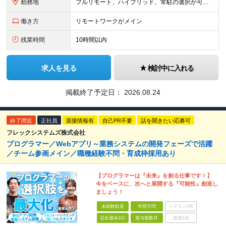
勤務地
フルリモート、ハイブリッド、常駐の選択が可能＆帰社日なし ●下記エリアを中心とするクライアント先、または自宅にて勤務 首都圏：東京・埼玉・千葉・神奈川 関西：大阪・兵庫・京都・滋賀・奈良・和歌山 東
働き方
リモートワークがメイン
残業時間
10時間以内
求人を見る
検討中に入れる
掲載終了予定日：
2026.08.24
終了間近
正社員
面接情報有
自己PR不要
話を聞きたい応募可
フレックシステムズ株式会社
プログラマー／Webアプリ～業務システムの開発フェーズで活躍
／チーム参画メイン／職種経験不問・育成枠採用あり
【プログラマーは『未来』を創る仕事です！】
今をベースに、次へと展開する『可能性』創造し
ましょう！
未経験歓迎
学歴不問
ベテランOK
完全週休2日
賞与複数月
面接1回