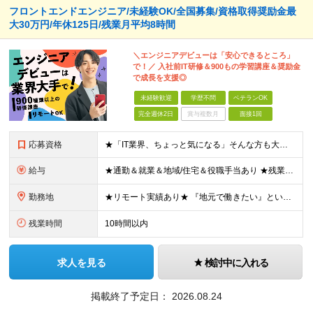
フロントエンドエンジニア/未経験OK/全国募集/資格取得奨励金最
大30万円/年休125日/残業月平均8時間
＼エンジニアデビューは「安心できるところ」
で！／ 入社前IT研修＆900もの学習講座＆奨励金
で成長を支援◎
未経験歓迎
学歴不問
ベテランOK
完全週休2日
賞与複数月
面接1回
応募資格
★「IT業界、ちょっと気になる」そんな方も大歓迎！ ■学歴不問 ■未経験・第二新卒歓迎 ■知識・経験はこれから身につけていければOK！ □■ステップアップ■□ 社内システム開発やインフラ構築などジャ
給与
★通勤＆就業＆地域/住宅＆役職手当あり ★残業代は全額支給 ★選べる給与制度あり！ ■東京・神奈川・千葉・埼玉勤務の場合 月給24.5万円～55万円＋諸手当 （残業代は全額支給） (20,000円の
勤務地
★リモート実績あり★ 『地元で働きたい』という希望に、業界トップクラス約7,000件の取引事業所数、90,000件以上のプロジェクトから検討をいたします。 全国の取引先での就業となります（沖縄を除
残業時間
10時間以内
求人を見る
検討中に入れる
掲載終了予定日：
2026.08.24