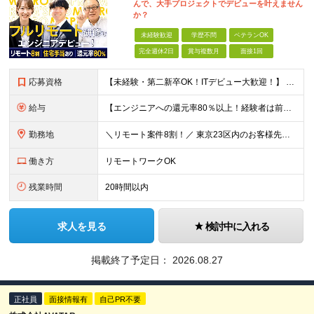
んで、大手プロジェクトでデビューを叶えません
か？
未経験歓迎
学歴不問
ベテランOK
完全週休2日
賞与複数月
面接1回
応募資格
【未経験・第二新卒OK！ITデビュー大歓迎！】 ●学歴不問 ＼こんな方をお待ちしております！／ ★手に職をつけて、将来の不安をなくしたい方 ★学校のように学べる研修を受けたい方 ★お節介なくらい温か
給与
【エンジニアへの還元率80％以上！経験者は前職給与105～140％保証】 ■賞与年2回＋業績賞与 ■年収960万円以上も可能！ ■みなし残業代なし◎残業代は別途全額支給 月給25万円以上＋賞与年2回
勤務地
＼リモート案件8割！／ 東京23区内のお客様先にて勤務していただきます。 本社所在地：神奈川県横浜市瀬谷区本郷3-1-17 第2斉藤ビル2F (変更の範囲)上記を除く当社関連勤務地
働き方
リモートワークOK
残業時間
20時間以内
求人を見る
検討中に入れる
掲載終了予定日：
2026.08.27
正社員
面接情報有
自己PR不要