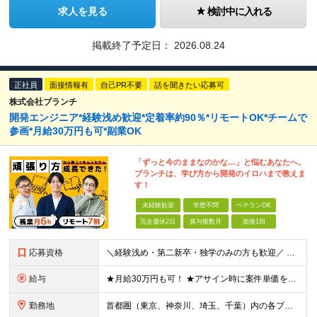
求人を見る
検討中に入れる
掲載終了予定日：
2026.08.24
正社員
面接情報有
自己PR不要
話を聞きたい応募可
株式会社ブランチ
開発エンジニア*経験浅め歓迎*定着率約90％*リモートOK*チームで
参画*月給30万円も可*副業OK
「ずっと今のままなのかな…」と悩むあなたへ。
ブランチは、学び方から開発のイロハまで教えま
す！
未経験歓迎
学歴不問
ベテランOK
完全週休2日
賞与複数月
面接1回
応募資格
＼経験浅め・第二新卒・独学のみの方も歓迎／ ■学歴不問 ■ITに関する知識・素養・経験をお持ちの方 ┗例えば下記のような方を想定しています ・学校やスクールで学んでいた方 ・テスター経験者 ・インフラ
給与
★月給30万円も可！ ★アサイン時に案件単価を全て公開！ ★賞与年2回（月給と賞与合わせて売上の60%から65%） 月給30万円～＋賞与年2回（月給と賞与合わせて売上の60%から65%）＋残業手当＋
勤務地
首都圏（東京、神奈川、埼玉、千葉）内の各プロジェクト先 ※お住まいの地域を考慮します ■本社：東京都港区芝浦3-15-2 山本ビル5F ※（変更の範囲）上記を除く、当社関連勤務地