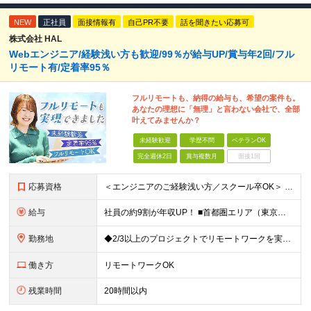
NEW
正社員
面接情報有
自己PR不要
話を聞きたい応募可
株式会社 HAL
Webエンジニア/経験浅い方も歓迎/99％が給与UP/賞与年2回/フル
リモート有/定着率95％
フルリモートも、納得の給与も、希望の案件も。
あなたの理想に「無理」と言わない会社で、全部
叶えてみませんか？
未経験歓迎
学歴不問
ベテランOK
完全週休2日
賞与複数月
面接1回
応募資格
＜エンジニアのご経験浅い方／スクール卒OK＞ ◆学歴不問 ◆未経験OK ＜こんな方は大歓迎！＞ ◎今の収入に不満がある方 ◎新しい言語・スキルに挑戦したい方 ◎腰を据えて活躍したい方 ◎頑張りを評価
給与
社員の約9割が年収UP！ ■首都圏エリア（東京、神奈川、千葉、埼玉勤務） 月給25万円～26万円（固定残業代含む） ※固定残業代は、時間外労働の有無に関わらず17時間分を30,000円～31,200
勤務地
◆2/3以上のプロジェクトでリモートワークを実施中！ ≪自社拠点≫ ・東京本社／東京都千代田区丸の内二丁目6番1号 丸の内パークビルディング6階 ・関西支社／⼤阪府⼤阪市中央区安⼟町2-3-13 ⼤
働き方
リモートワークOK
残業時間
20時間以内