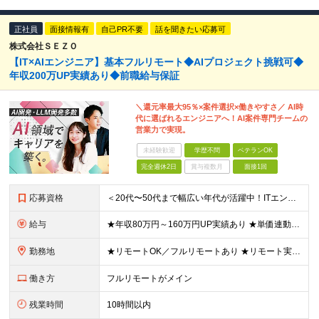
正社員
面接情報有
自己PR不要
話を聞きたい応募可
株式会社ＳＥＺＯ
【IT×AIエンジニア】基本フルリモート◆AIプロジェクト挑戦可◆
年収200万UP実績あり◆前職給与保証
＼還元率最大95％×案件選択×働きやすさ／ AI時
代に選ばれるエンジニアへ！AI案件専門チームの
営業力で実現。
未経験歓迎
学歴不問
ベテランOK
完全週休2日
賞与複数月
面接1回
応募資格
＜20代〜50代まで幅広い年代が活躍中！ITエンジニアとしての実務経験が1年以上ある方を募集！＞ ◆何らかの開発経験1年以上をお持ちの方（言語不問） ◆既卒・ブランクもOK ◆学歴不問 ◆転職回数は一
給与
★年収80万円～160万円UP実績あり ★単価連動型×高還元率で年収UP ▼月給40万円～125万円＋各種手当 ┗想定年収：400万円～1500万円 ※固定残業代（30時間分／7万6000円～）を含
勤務地
★リモートOK／フルリモートあり ★リモート実施率90%以上 ★一都三県のプロジェクト先 ★転居を伴う転勤なし ＜理想の働き方を実現できます！＞ ・フルリモート ・リモートと出社のハイブリッド ・フ
働き方
フルリモートがメイン
残業時間
10時間以内