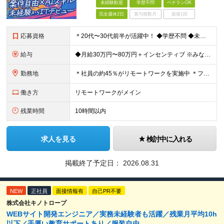
未経験歓迎
学歴不問
ベテランOK
完全週休2日
賞与複数月
面接1回
応募資格
＊20代〜30代前半が活躍中！ ◆学歴不問 ◆未経験歓迎 ★「手に職をつけたい」「今の自分を変えたい」という意欲を最重視します。 ＼こんな方にピッタリです！／ ◆接客・販売・営業など「人と話す仕事
給与
◆月給30万円〜80万円＋インセンティブ ※みなし残業代（月10時間・16,000円）を含みます ※超過分は別途支給します ※試用期間3か月あり（給与は28万円、待遇に差異なし）
勤務地
＊社員の約45％がリモートワークを実施中 ＊フルリモート案件もあり ＊転勤はありません 本社（横浜）または、東京・神奈川の各プロジェクト先。 【本社】 神奈川県横浜市中区不老町2丁目11-8 税経
働き方
リモートワークがメイン
残業時間
10時間以内
求人を見る
検討中に入れる
掲載終了予定日：
2026.08.31
NEW
正社員
面接情報有
自己PR不要
株式会社キノトロープ
WEBサイト開発エンジニア／実務未経験者も活躍／残業月平均10h
以下／手厚い教育サポートあり／服装自由