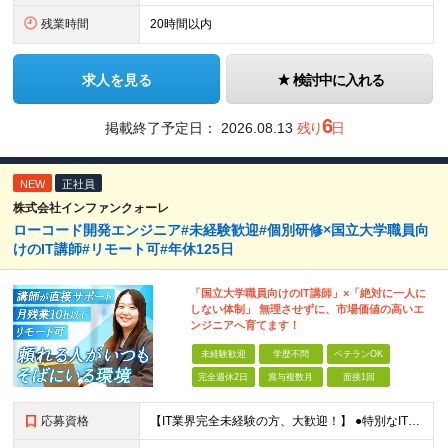
残業時間
20時間以内
求人を見る
検討中に入れる
6
掲載終了予定日：
2026.08.13
残り
日
NEW
正社員
株式会社インファンクォーレ
ローコード開発エンジニア#未経験歓迎#個別研修×国立大学職員向
けのIT講師#リモート可#年休125日
「国立大学職員向けのIT講師」×「絶対に一人に
しない体制」 無理させずに、市場価値の高いエ
ンジニアへ育てます！
未経験歓迎
学歴不問
ベテランOK
完全週休2日
賞与複数月
面接1回
応募資格
【IT業界完全未経験の方、大歓迎！】 ●特別なITスキルや知識は一切不問です！ ※学歴不問 ～1つでも当てはまる方は大歓迎！～ ★「IT業界に興味があるけど知識がない」という方 ★「誰かに質問しやす