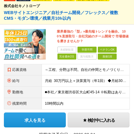
株式会社キノトロープ
WEBサイトエンジニア／自社チーム開発／フレックス／複数
CMS・モダン環境／残業月10h以内
業界最強の「型」×最先端トレンドを融合。 10
0％直接取引・自社完結のチーム開発で 市場価値
を磨きませんか？
未経験歓迎
学歴不問
ベテランOK
完全週休2日
賞与複数月
面接1回
応募資格
～工程、分野は不問。自社の仲間とモノづくりをしたい方歓迎します。～ ■学歴不問 ■プログラミングの実務経験が3年以上ある方 ～このような希望も当社なら大歓迎です！～ ・使用する言語や技術が固定化され
給与
月給 30万円以上＋決算賞与（年1回） ◆月給30～55万円＋各種手当＋決算賞与（年1回） ┗プログラミングの実務経験が3年以上をお持ちの方 ◆月給40～120万円＋各種手当＋決算賞与（年1回）
勤務地
■本社／東京都渋谷区大山町45-14 ※転勤はありません。腰を据えて長く活躍していただけます ※(変更の範囲)上記を除く当社関連勤務地
残業時間
10時間以内
求人を見る
検討中に入れる