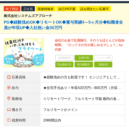
終了間近
正社員
面接情報有
自己PR不要
話を聞きたい応募可
株式会社システムズアプローチ
PG◆経験浅めOK◆リモートOK◆賞与実績4～5ヶ月分◆転職者全
員が年収UP◆入社祝い金30万円
会社のお金で社員旅行。そのうちほとんどが自由
時間。 「だってその方が楽しめるでしょ？」by
代表
未経験歓迎
学歴不問
ベテランOK
完全週休2日
賞与複数月
面接1回
応募資格
★経験浅めの方も歓迎です！ エンジニアとしてマイペースに成長してける環境をお探しなら、まずは“元エンジニア”の社長・野﨑と話に来てください！ ◆オープン・Web系システム、汎用機システムの開発経験を
給与
★住宅手当あり！年収420万円～900万円（月収28万～60万円） ★当社への転職者全員が、前職と比べて年収アップを実現しています！ ■実務経験5年以上 ＜年収600万円～（月収39.5万円～）※各
勤務地
☆リモートワーク、フルリモート可能 都内の各プロジェクト先にてご勤務いただきます。 勤務地は、希望を考慮して決定いたします。 ※会社都合による転勤はありません ※変更の範囲：上記を除く当社関連勤務
働き方
フルリモートがメイン
残業時間
20時間以内