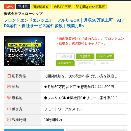
NEW
正社員
面接情報有
自己PR不要
話を聞きたい応募可
株式会社フェローシップ
フロントエンドエンジニア｜フルリモOK｜月収50万以上可｜AI／
DX案件・自社サービス案件多数｜残業月5h
「画面実装だけ」で終わらない。 フロントエン
ド経験を、次の技術とキャリアへ。
未経験歓迎
学歴不問
ベテランOK
完全週休2日
賞与複数月
面接1回
応募資格
＼開発経験を、次の役割へ広げたい方を歓迎します／ ■HTML、CSS、JavaScriptを使用した実務経験を1年以上お持ちの方 ■APIを利用した画面・機能開発の経験、または基礎知識をお持ちの方
給与
★月給50万円以上可 ★想定年収4,444,800円～ ★転職時に50万円～300万円の年収UP事例あり！ ★入社1年で年収が120万円上がった社員もいます！ 月給370,400円〜 ※経験やスキル
勤務地
◆フルリモOK◆帰社日0◆リモート案件率89.2%◆希望を考慮／転居を伴う転勤なし 一都三県のクライアント先＋在宅勤務（案件により異なります） 【本社】東京都千代田区内幸町2-2-3 日比谷国際ビル
働き方
リモートワークがメイン
残業時間
10時間以内