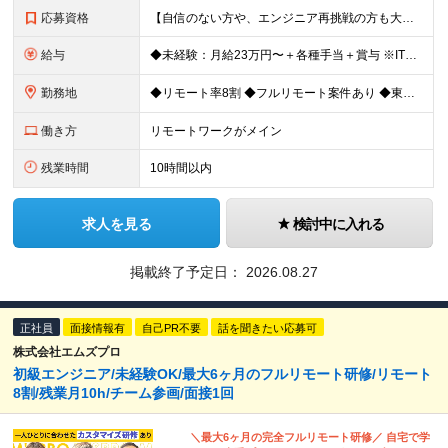
応募資格
【自信のない方や、エンジニア再挑戦の方も大歓迎！】 ◆未経験OK ◆学歴不問 ◆社会人経験がある方 ★求める人物像： ・無理のないペースで末永く活躍したい方 ・周囲と協力しながら素直にコミュニケー
給与
◆未経験：月給23万円〜＋各種手当＋賞与 ※IT業界経験なし ◆微経験：月給25万円〜＋各種手当＋賞与 ※IT業界経験1年以上を想定 ◆経験者：月給35万円〜70万円＋各種手当＋賞与 ※IT業界経験3
勤務地
◆リモート率8割 ◆フルリモート案件あり ◆東京都、神奈川県、千葉県、埼玉県の各プロジェクト先 ＊ご自宅からのアクセス・通勤時間を最大限に考慮してアサインします。 ＊現在エンジニアの8割がフルリモー
働き方
リモートワークがメイン
残業時間
10時間以内
求人を見る
検討中に入れる
掲載終了予定日：
2026.08.27
正社員
面接情報有
自己PR不要
話を聞きたい応募可
株式会社エムズプロ
初級エンジニア/未経験OK/最大6ヶ月のフルリモート研修/リモート
8割/残業月10h/チーム参画/面接1回
＼最大6ヶ月の完全フルリモート研修／ 自宅で学