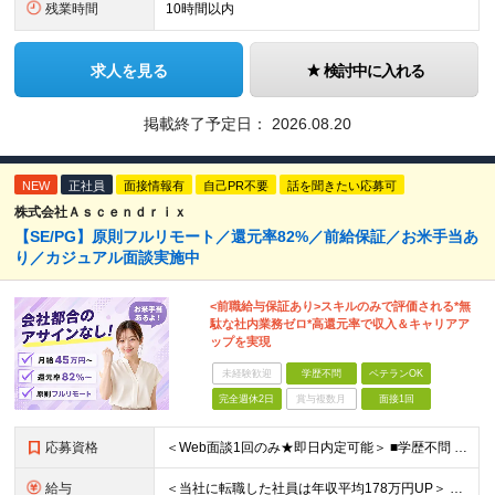
残業時間
10時間以内
求人を見る
検討中に入れる
掲載終了予定日：
2026.08.20
NEW
正社員
面接情報有
自己PR不要
話を聞きたい応募可
株式会社Ａｓｃｅｎｄｒｉｘ
【SE/PG】原則フルリモート／還元率82%／前給保証／お米手当あ
り／カジュアル面談実施中
<前職給与保証あり>スキルのみで評価される*無
駄な社内業務ゼロ*高還元率で収入＆キャリアア
ップを実現
未経験歓迎
学歴不問
ベテランOK
完全週休2日
賞与複数月
面接1回
応募資格
＜Web面談1回のみ★即日内定可能＞ ■学歴不問 ■エンジニアとしての実務経験1年以上 （開発・インフラ・技術・工程など不問）
給与
＜当社に転職した社員は年収平均178万円UP＞ 月給45万円～120万円＋賞与＋各手当 ※経験・能力などを考慮の上、決定します ※案件の契約内容（月単金など）や昇給、賞与額はすべてシステム上で開示し