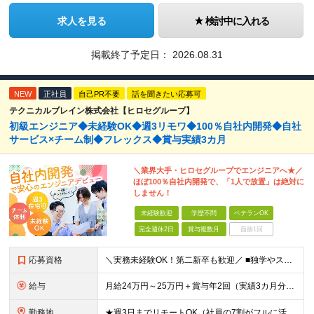
求人を見る
検討中に入れる
掲載終了予定日：
2026.08.31
NEW
正社員
自己PR不要
話を聞きたい応募可
テクニカルブレイン株式会社【ヒロセグループ】
初級エンジニア◆未経験OK◆週3リモワ◆100％自社内開発◆自社
サービス×チーム制◆フレックス◆賞与実績3カ月
＼業界大手・ヒロセグループでエンジニアへ★／
ほぼ100％自社内開発で、「1人で放置」は絶対に
しません！
未経験歓迎
学歴不問
ベテランOK
完全週休2日
賞与複数月
面接1回
応募資格
＼実務未経験OK！第二新卒も歓迎／ ■独学やスクール・職業訓練校等でプログラミングに触れている方 ■学歴不問 └まずはお会いするスタイルです！ 建設業界のコンサルタントなど、異業種の先輩も活躍中！
給与
月給24万円～25万円＋賞与年2回（実績3カ月分）＋住宅・家族手当 ※経験・年齢・能力を考慮し、当社規定により決定します。 ※試用期間3カ月（給与、待遇に差異はありません） ※残業代は全額支給いたしま
勤務地
★週3日までリモートOK（社員の7割がフルに活用中！） ★駅チカで通勤快適！ ★遠方からのUIターンも歓迎！ ■東京本社 東京都台東区上野6丁目16番地22号 上野TGビル4階 ～アクセス～ ■各