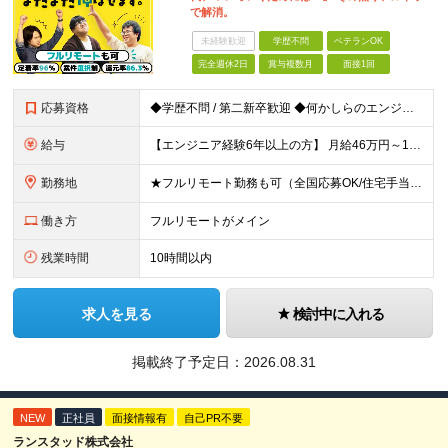
で解消。
未経験歓迎
学歴不問
ベテランOK
完全週休2日
賞与複数月
面接1回
応募資格
◆学歴不問 / 第二新卒歓迎 ◆何かしらのエンジニア経験をお持ちの方 （言語・期間・フェーズ不問） 経験浅めの方も遠慮なくご応募ください！ ■入社前Q＆A ────── ◎実力に見合った報酬が手に
給与
【エンジニア経験6年以上の方】 月給46万円～100万円（固定残業代含む） ※上記月給には月30時間分の固定残業代（月8万7,400円～月19万円）を含む。超過分は全額支給。 【エンジニア経験4年以
勤務地
★フルリモート勤務も可（全国応募OK/住宅手当を支給します） ※案件によって常駐が必要になる場合があります。 ※希望がない限り、転勤はありません ※U・Iターン歓迎 ★ルトラの社員は全国各地で活躍中
働き方
フルリモートがメイン
残業時間
10時間以内
求人を見る
検討中に入れる
掲載終了予定日：
2026.08.31
NEW
正社員
面接情報有
自己PR不要
ランスタッド株式会社