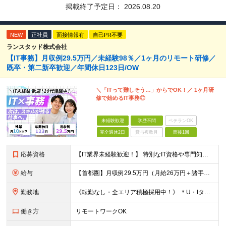
掲載終了予定日：
2026.08.20
NEW
正社員
面接情報有
自己PR不要
ランスタッド株式会社
【IT事務】月収例29.5万円／未経験98％／1ヶ月のリモート研修／
既卒・第二新卒歓迎／年間休日123日/OW
＼「ITって難しそう…」からでOK！／ 1ヶ月研
修で始めるIT事務◎
未経験歓迎
学歴不問
ベテランOK
完全週休2日
賞与複数月
面接1回
応募資格
【IT業界未経験歓迎！】 特別なIT資格や専門知識は必要ありません。 ・学歴不問（文系・理系不問） ・第二新卒、既卒の方も歓迎 ・20代を中心に幅広い年代が活躍中 ・基本的なPC操作ができる方 ・タ
給与
【首都圏】月収例29.5万円（月給26万円＋諸手当） 【東海・関西】月収例28.5万円（月給25万円＋諸手当） 【九州】月収例26万円（月給23万円＋諸手当） ※経験・スキル・前職給与を踏まえ、総合
勤務地
《転勤なし・全エリア積極採用中！》 ＊U・Iターンも歓迎 ＊研修はオンライン実施 ★勤務エリアは下記よりお選びいただけます★ 【首都圏】東京・神奈川・千葉・埼玉 【東海】愛知 【関西】大阪、京都、兵庫
働き方
リモートワークOK