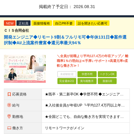
掲載終了予定日：
2026.08.31
NEW
正社員
面接情報有
自己PR不要
話を聞きたい応募可
ＣＩＳ合同会社
開発エンジニア◆リモート9割＆フルリモ可◆年休131日◆案件選
択制◆AI/上流案件豊富◆還元率最大94％
＼全員が前職より平均127.4万の年収アップ／ 離
職率1％の理由は≪手厚いサポート×高還元率×柔
軟な働き方≫！
未経験歓迎
学歴不問
ベテランOK
完全週休2日
賞与複数月
面接1回
応募資格
★既卒・第二新卒OK ◆学歴不問 ◆エンジニアとして実務経験をお持ちの方（1年以上） ★意欲重視の採用です！ 「経歴に自信がない」という方も、"今後挑戦したいこと""スキルアップしたいこと"について
給与
★入社後全員が年収UP ┗平均127.4万円以上年収UP！ ┗最大390万円UPの実績もあり 月給35万円～100万円＋決算賞与＋各種手当 【 給与イメージ 】 ■経験1年以上…月給35万円～＋決
勤務地
★全国どこでも、自由な働き方を実現できます！ 全国のプロジェクト先やフルリモート環境での勤務も可能です。 ＼自由度の高い働き方、叶えます／ □フルリモートで働きたい □ハイブリットに働きたい □家庭
働き方
リモートワークがメイン