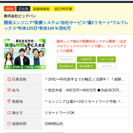
NEW
正社員
面接情報有
自己PR不要
株式会社ビッグバン
開発エンジニア*医療システム*自社サービス*週2リモート*フルフレ
ックス*年休125日*有休100％消化可
国内シェア独占の医療自社システム開発！ ほぼ
フルフレックス×リモートで描く、エンジニアと
しての新章。
未経験歓迎
学歴不問
ベテランOK
完全週休2日
賞与複数月
面接1回
応募資格
＊20代〜40代前半までが幅広く活躍中！ ＊経験の浅い方も歓迎します ◆C#を用いたプログラミングやシステム開発の経験をお持ちの方 ◆学歴・業界知識は一切不問 ★求める人物像： ・「指示通りに作る
給与
＊想定年収：400万円〜800万円 ◆月給30万円以上（各種手当含む＋残業代＋賞与年2回 ※残業代は全額支給 ※試用期間3か月あり（試用期間中の一部手当の支給なし/給与差異なし） 【固定残業代につ
勤務地
＊エンジニアは週2〜3日リモートワーク可能 ＊希望を考慮し決定！ ＊転勤なし ◆東京本社（千代田区）または名古屋事業所（名古屋市） 【東京本社】 東京都千代⽥区岩本町2丁⽬8番12号 NKビル9F
働き方
リモートワークOK
残業時間
20時間以内