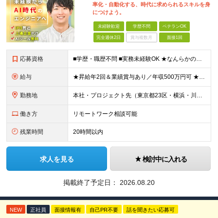
率化・自動化する、時代に求められるスキルを身
につけよう。
未経験歓迎
学歴不問
ベテランOK
完全週休2日
賞与複数月
面接1回
応募資格
■学歴・職歴不問 ■実務未経験OK ★なんらかのプログラミングを学習した方（独学/スクールなどは不問）を歓迎します！ ┗Python、Java、Javascript、VBA、GASなど ≪以下のよう
給与
★昇給年2回＆業績賞与あり／年収500万円可 ★前職給与を考慮 ★ストックオプション付与あり（IPO間近） ★昇給制度あり ┗入社6カ月後に3％以上の昇給があります。その後、業績に合わせて適宜、昇給し
勤務地
本社・プロジェクト先（東京都23区・横浜・川崎・千葉・埼玉が中心）いずれかでの勤務となります（常駐は全体の1割程度！） 《本社》東京都港区虎ノ門3-5-1 虎ノ門37森ビル12F ※(変更の範囲)
働き方
リモートワーク相談可能
残業時間
20時間以内
求人を見る
検討中に入れる
掲載終了予定日：
2026.08.20
NEW
正社員
面接情報有
自己PR不要
話を聞きたい応募可