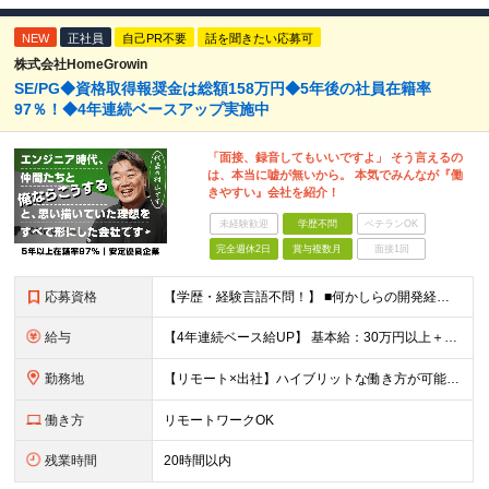
NEW
正社員
自己PR不要
話を聞きたい応募可
株式会社HomeGrowin
SE/PG◆資格取得報奨金は総額158万円◆5年後の社員在籍率
97％！◆4年連続ベースアップ実施中
「面接、録音してもいいですよ」 そう言えるの
は、本当に嘘が無いから。 本気でみんなが『働
きやすい』会社を紹介！
未経験歓迎
学歴不問
ベテランOK
完全週休2日
賞与複数月
面接1回
応募資格
【学歴・経験言語不問！】 ■何かしらの開発経験をお持ちの方 ■SESにおいて自走してプロジェクトに参画したご経験をお持ちの方 ≪当求人では当社評価基準【J2】相当のご経験者様を募集しています≫ 当社
給与
【4年連続ベース給UP】 基本給：30万円以上＋残業代(全額)＋各種手当 ※みなし残業なし ※基本給は経験や前職の給与を十分に考慮します ※交通費別途支給 ※6ヶ月間の試用期間があります（給与・待遇は
勤務地
【リモート×出社】ハイブリットな働き方が可能！ 東京、神奈川、埼玉、千葉のプロジェクト先 ■本社 神奈川県横浜市神奈川区栄町3-12 パシフィックマークス横浜イースト6F ■事業所(東京都最寄駅のみ
働き方
リモートワークOK
残業時間
20時間以内