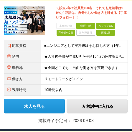
＼設立2年で社員数100名！それでも定着率は9
9％／ 秘訣は、自分らしい働き方を叶える【手厚
いフォロー】！
未経験歓迎
学歴不問
ベテランOK
完全週休2日
賞与複数月
面接1回
応募資格
■エンジニアとして実務経験をお持ちの方（1年以上） ■学歴不問 ■既卒・第二新卒OK ☆Tech Labの事業内容、ビジョンに共感できる⽅はぜひご応募ください！ ☆意欲重視の採用です！ 「経歴に自信
給与
★入社後全員が年収UP ┗平均154.7万円年収UP！ ┗最大380万円UPの実績も 月給35万円～100万円＋決算賞与＋各種手当 【 給与イメージ 】 ■経験1年以上…月給35万円～＋決算賞与
勤務地
★全国どこでも、自由な働き方を実現できます！ 全国のプロジェクト先やフルリモート環境での勤務も可能です。 ＼自由度の高い働き方、叶えます／ ・フルリモートで働きたい ・ハイブリットに働きたい ・家庭
働き方
リモートワークがメイン
残業時間
10時間以内
求人を見る
検討中に入れる
掲載終了予定日：
2026.09.03