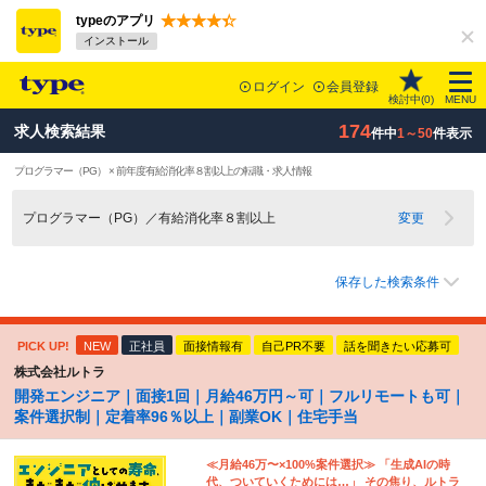
typeのアプリ
インストール
ログイン
会員登録
検討中(
0
)
MENU
174
求人検索結果
件中
1～50
件表示
プログラマー（PG） × 前年度有給消化率８割以上の転職・求人情報
プログラマー（PG）／有給消化率８割以上
変更
保存した検索条件
PICK UP!
NEW
正社員
面接情報有
自己PR不要
話を聞きたい応募可
株式会社ルトラ
開発エンジニア｜面接1回｜月給46万円～可｜フルリモートも可｜
案件選択制｜定着率96％以上｜副業OK｜住宅手当
≪月給46万〜×100%案件選択≫ 「生成AIの時
代、ついていくためには…」 その焦り、ルトラ