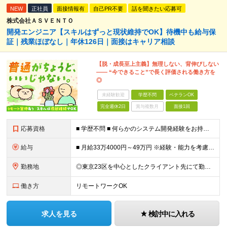
NEW
正社員
面接情報有
自己PR不要
話を聞きたい応募可
株式会社ＡＳＶＥＮＴＯ
開発エンジニア【スキルはずっと現状維持でOK】待機中も給与保
証｜残業ほぼなし｜年休126日｜面接はキャリア相談
【脱・成長至上主義】無理しない、背伸びしない
―― “今できること”で長く評価される働き方を
◎
未経験歓迎
学歴不問
ベテランOK
完全週休2日
賞与複数月
面接1回
応募資格
■ 学歴不問 ■ 何らかのシステム開発経験をお持ちの方（言語不問） ※Java、Python、PHPなどのメジャーな言語が使える方は大歓迎です！ ＼こんな方にピッタリの環境です／ ◎「成長しなきゃ」
給与
■ 月給33万4000円～49万円 ※経験・能力を考慮して優遇します。 ※上記には固定残業代（月30時間分・6万3500円～9万3100円）を含みます。超過分は全額支給。 ※待機期間中全額給与を保証
勤務地
◎東京23区を中心としたクライアント先にて勤務いただきます（転居を伴う転勤なし） ◎在宅勤務も活用できます ■ 本社 東京都江戸川区南葛西3-5-3-402 (変更の範囲)上記を除く当社関連勤務地
働き方
リモートワークOK
求人を見る
検討中に入れる