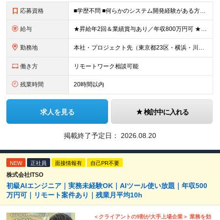
応募資格
■学歴不問 ■何らかのシステム開発経験がある方（言語不問） ※プログラミング経験1年～程度の経験が浅い方も歓迎します！ ≪以下のような方を歓迎します≫ ■長期プロジェクトで、クライアントの課題解決に
給与
★昇給年2回＆業績賞与あり／年収800万円可 ★前職給与を考慮 ★ストックオプション付与あり（IPO間近） ★昇給制度あり ┗入社6カ月後に3％以上の昇給があります。その後、業績に合わせて適宜、昇給し
勤務地
本社・プロジェクト先（東京都23区・横浜・川崎・千葉・埼玉が中心）いずれかでの勤務となります（常駐は全体の1割程度！） 《本社》東京都港区虎ノ門3-5-1 虎ノ門37森ビル12F ※(変更の範囲)
働き方
リモートワーク相談可能
残業時間
20時間以内
求人を見る
検討中に入れる
掲載終了予定日：
2026.08.20
NEW
正社員
面接情報有
自己PR不要
株式会社ITSO
初級AIエンジニア｜実務未経験OK｜AIツール使い放題｜年収500
万円可｜リモート案件あり｜残業月平均10h
＜クライアントの9割が大手上場企業＞ 業務を効