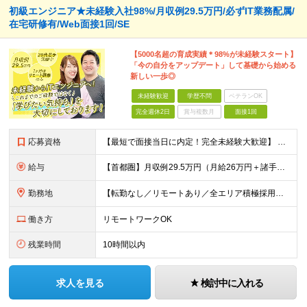
初級エンジニア★未経験入社98%/月収例29.5万円/必ずIT業務配属/
在宅研修有/Web面接1回/SE
【5000名超の育成実績＊98%が未経験スタート】
「今の自分をアップデート」して基礎から始める
新しい一歩◎
未経験歓迎
学歴不問
ベテランOK
完全週休2日
賞与複数月
面接1回
応募資格
【最短で面接当日に内定！完全未経験大歓迎】 ・業種／職種未経験歓迎 ・社会人デビュー、第二新卒、既卒者大歓迎 ・学歴不問（文系、理系不問） ・20代～30代、男女問わず活躍中 ・服装、髪色自由 ・明確
給与
【首都圏】月収例29.5万円（月給26万円＋諸手当） 【東海・関西】月収例28.5万円（月給25万円＋諸手当） 【九州】月収例26万円（月給23万円＋諸手当） ※経験・スキル・前職給与を踏まえ、総合
勤務地
【転勤なし／リモートあり／全エリア積極採用】 ・大手企業のプロジェクト中心 ・勤務エリアや配属先は希望を考慮 ・研修はリモートメインで実施 ・UIターン歓迎 ＜主なエリア＞ ■首都圏…東京・神奈川・
働き方
リモートワークOK
残業時間
10時間以内
求人を見る
検討中に入れる