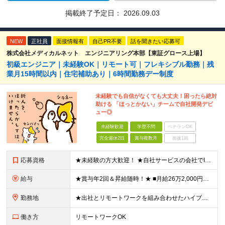
掲載終了予定日：
2026.09.03
NEW
正社員
面接情報有
自己PR不要
話を聞きたい応募可
株式会社メディカルネット エンジニアリング本部【東証グロース上場】
初級エンジニア｜未経験OK｜リモート可｜フレキシブル勤務｜残
業月15時間以内｜住宅補助あり｜6時間勤務デー制度
未経験でも自信がなくても大丈夫！困ったら絶対
助ける 「ほっとかない」チームで自社開発デビ
ュー◎
未経験歓迎
学歴不問
ベテランOK
完全週休2日
賞与複数月
面接1回
応募資格
★未経験の方大歓迎！ ★自社サービスの会社でIT業界デビューを目指しましょう◎ ■学歴不問 ＼以下のような方大歓迎／ ◎ITの仕事に興味がある ◎エンジニアとしてキャリアを築きたい ◎社会貢献性の高
給与
★賞与年2回＆昇給随時！★ ■月給26万2,000円～33万円＋賞与年2回＋交通費 ※前職の給与やスキルを考慮し決定します ※固定残業代（月45時間分／6万9,000円～8万7,000円）を含みます
勤務地
★出社とリモートワークを組み合わせたハイブリッド勤務！ ★幡ヶ谷駅から徒歩1分！ 【本社】 東京都渋谷区幡ヶ谷1-34-14 宝ビル3F ※(変更の範囲)上記を除く当社関連勤務地
働き方
リモートワークOK