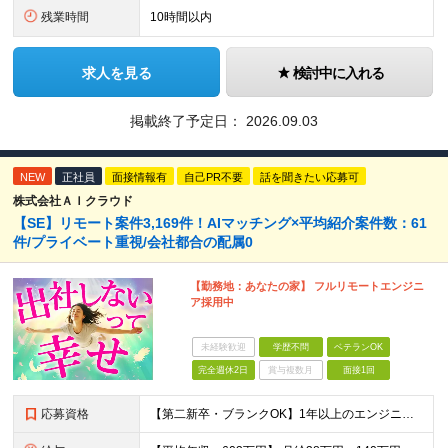
残業時間
10時間以内
求人を見る
検討中に入れる
掲載終了予定日：
2026.09.03
NEW
正社員
面接情報有
自己PR不要
話を聞きたい応募可
株式会社ＡＩクラウド
【SE】リモート案件3,169件！AIマッチング×平均紹介案件数：61
件/プライベート重視/会社都合の配属0
【勤務地：あなたの家】 フルリモートエンジニ
ア採用中
未経験歓迎
学歴不問
ベテランOK
完全週休2日
賞与複数月
面接1回
応募資格
【第二新卒・ブランクOK】1年以上のエンジニア経験がある方(開発・インフラ・工程・言語一切不問） 文理・学歴不問 【歓迎条件】 ◆AI・クラウド案件に参画したい方 ◆下流工程から上流工程へステップア