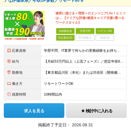
アな評価体系／年収UP多数／リモート80％
確実に描ける＜理想＞のエンジニアLife！ヒミツ
は… 【クリアな評価×徹底キャリア支援×選べる
ワークスタイル】
未経験歓迎
学歴不問
ベテランOK
完全週休2日
賞与複数月
面接1回
応募資格
学歴不問、IT業界で何らかの実務経験をお持ちの方（1年以上） ※ブランクのある方歓迎 ※担当業務/フェーズ/使用言語などは限定せず ※経験年数も限定せず。経験の浅い方からベテランまで歓迎
給与
【月給53万円以上（上流フェーズ）／想定年収636万円以上】 ★詳しくは下記をご参照ください！ ■育成枠採用（職種未経験～経験1年未満／メンター制度適用社員） 月給25万円以上 ※社会人経験、技術
勤務地
【東京都品川区（本社）または渋谷区（開発拠点）各プロジェクト先の勤務地】 ◎リモート案件も多数のため在宅勤務も可能です！ 常駐・ハイブリッド型・フルリモートなど柔軟に対応しています。 ※転勤はございま
働き方
リモートワークOK
残業時間
10時間以内
求人を見る
検討中に入れる
掲載終了予定日：
2026.08.31