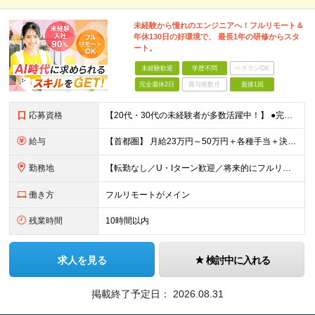
未経験から憧れのエンジニアへ！フルリモート＆
年休130日の好環境で、 最長1年の研修からスタ
ート。
未経験歓迎
学歴不問
ベテランOK
完全週休2日
賞与複数月
面接1回
応募資格
【20代・30代の未経験者が多数活躍中！】 ●完全未経験、第二新卒、既卒、フリーターの方大歓迎！ ●学歴・職歴・転職回数・ブランク一切不問 ※34歳までの方（若年層の長期キャリア形成を図るため） ★
給与
【首都圏】 月給23万円～50万円＋各種手当＋決算賞与 【大阪】 月給22万円～50万円＋各種手当＋決算賞与 【愛知】 月給21.5万円～50万円＋各種手当＋決算賞与 【福岡・宮城】 月給20万
勤務地
【転勤なし／U・Iターン歓迎／将来的にフルリモートOK】 本社（新宿区）、大阪支店、名古屋支店または東京都・神奈川県・千葉県・埼玉県・愛知県・大阪府・福岡県をはじめ、全国のプロジェクト先 ※ご希望を
働き方
フルリモートがメイン
残業時間
10時間以内
求人を見る
検討中に入れる
掲載終了予定日：
2026.08.31