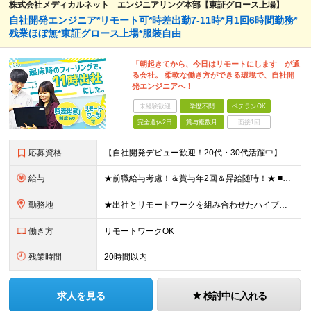
株式会社メディカルネット エンジニアリング本部【東証グロース上場】
自社開発エンジニア*リモート可*時差出勤7-11時*月1回6時間勤務*
残業ほぼ無*東証グロース上場*服装自由
「朝起きてから、今日はリモートにします」が通
る会社。 柔軟な働き方ができる環境で、自社開
発エンジニアへ！
未経験歓迎
学歴不問
ベテランOK
完全週休2日
賞与複数月
面接1回
応募資格
【自社開発デビュー歓迎！20代・30代活躍中】 ★経験浅めの方も大歓迎！ ★保守、運用、テスターの方も歓迎！ ★歯科医療の専門知識は不要！ ■学歴不問 ■ITに関する何らかの経験・知識のある方 ★求
給与
★前職給与考慮！＆賞与年2回＆昇給随時！★ ■月給29万円～42万円＋賞与年2回＋交通費 ※前職の給与やスキルを考慮し決定します ※固定残業代（月45時間分／7万7,000円～11万1,000円）を
勤務地
★出社とリモートワークを組み合わせたハイブリッド勤務！ ★幡ヶ谷駅から徒歩1分！ 【本社】 東京都渋谷区幡ヶ谷1-34-14 宝ビル3F ※(変更の範囲)上記を除く当社関連勤務地
働き方
リモートワークOK
残業時間
20時間以内
求人を見る
検討中に入れる