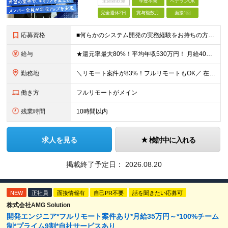
未経験歓迎
学歴不問
ベテランOK
完全週休2日
賞与複数月
面接1回
応募資格
■何らかのシステム開発の実務経験をお持ちの方(3年以上) ■学歴不問 ≪こんな方にピッタリ≫ □ スキルや経験に見合う正当な収入を得たい □ PGからSEへのステップアップなど上流工程に挑戦したい
給与
★還元率最大80%！平均年収530万円！ 月給40万円～60万円＋業績賞与 想定年収：年収500万円～800万円 ※スキルや経験、担当案件により変動します。 ◎スキルや経験を考慮し、優遇します
勤務地
＼リモート案件が83%！フルリモートもOK／ 在宅勤務、または東京、神奈川、埼玉、千葉のプロジェクト先 ★リモート率83%！フルリモート案件も多数！ ★転居を伴う転勤はありません ■本社 東京都港区
働き方
フルリモートがメイン
残業時間
10時間以内
求人を見る
検討中に入れる
掲載終了予定日：
2026.08.20
NEW
正社員
面接情報有
自己PR不要
話を聞きたい応募可
株式会社AMG Solution
開発エンジニア*フルリモート案件あり*月給35万円～*100%チーム
制*プライム9割*自社サービスあり