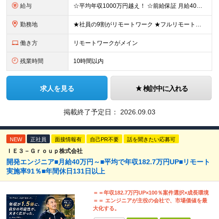
給与
☆平均年収1000万円越え！ ☆前給保証 月給40万円〜140万円＋決算賞与＋各種手当 ※経験・能力を考慮し、当社規定により加給・優遇します ※月給には固定残業代（6万9,000円～18万6,00
勤務地
★社員の9割がリモートワーク ★フルリモート案件もあり ★地方からの応募も歓迎！／転居を伴う転勤なし 東京23区を中心としたプロジェクト先での勤務です。 ◎東京⇒地方へUターンし、フルリモ勤務 ◎
働き方
リモートワークがメイン
残業時間
10時間以内
求人を見る
検討中に入れる
掲載終了予定日：
2026.09.03
NEW
正社員
面接情報有
自己PR不要
話を聞きたい応募可
ＩＥ３－Ｇｒｏｕｐ株式会社
開発エンジニア■月給40万円～■平均で年収182.7万円UP■リモート
実施率91％■年間休⽇131⽇以上
＝＝年収182.7万円UP×100％案件選択×成長環境
＝＝ エンジニアが主役の会社で、市場価値を最
大化する。