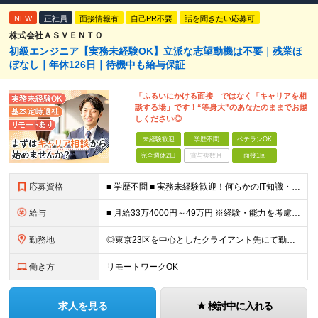
NEW
正社員
面接情報有
自己PR不要
話を聞きたい応募可
株式会社ＡＳＶＥＮＴＯ
初級エンジニア【実務未経験OK】立派な志望動機は不要｜残業ほ
ぼなし｜年休126日｜待機中も給与保証
「ふるいにかける面接」ではなく「キャリアを相
談する場」です！“等身大”のあなたのままでお越
しください◎
未経験歓迎
学歴不問
ベテランOK
完全週休2日
賞与複数月
面接1回
応募資格
■ 学歴不問 ■ 実務未経験歓迎！何らかのIT知識・学習経験をお持ちの方 （独学、ITスクール卒業生、少しだけ実務経験がある等、経験の浅い方も大歓迎です！） ＼こんな方にピッタリの環境です／ ◎面接
給与
■ 月給33万4000円～49万円 ※経験・能力を考慮して優遇します。 ※上記には固定残業代（月30時間分・6万3500円～9万3100円）を含みます。超過分は全額支給。 ※待機期間中全額給与を保証
勤務地
◎東京23区を中心としたクライアント先にて勤務いただきます（転居を伴う転勤なし） ◎在宅勤務も活用できます ■ 本社 東京都江戸川区南葛西3-5-3-402 (変更の範囲)上記を除く当社関連勤務地
働き方
リモートワークOK
求人を見る
検討中に入れる