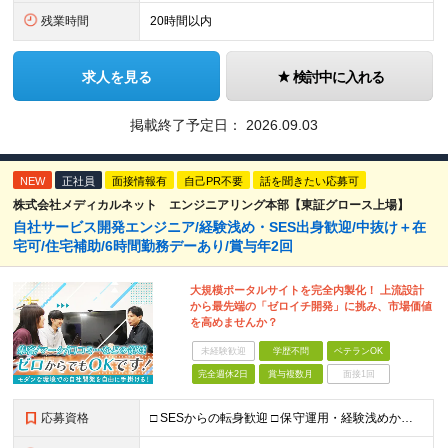
残業時間
20時間以内
求人を見る
検討中に入れる
掲載終了予定日：
2026.09.03
NEW
正社員
面接情報有
自己PR不要
話を聞きたい応募可
株式会社メディカルネット エンジニアリング本部【東証グロース上場】
自社サービス開発エンジニア/経験浅め・SES出身歓迎/中抜け＋在
宅可/住宅補助/6時間勤務デーあり/賞与年2回
大規模ポータルサイトを完全内製化！ 上流設計
から最先端の「ゼロイチ開発」に挑み、市場価値
を高めませんか？
未経験歓迎
学歴不問
ベテランOK
完全週休2日
賞与複数月
面接1回
応募資格
□ SESからの転身歓迎 □ 保守運用・経験浅めからのチャレンジ歓迎 ■ 学歴不問 ■ 何らかのシステム開発経験をお持ちの方（言語・年数不問） ＜当社で経験できること＞ ・企画、要件定義、設計、実装