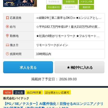
未経験歓迎
学歴不問
ベテランOK
完全週休2日
賞与複数月
面接1回
応募資格
≪経験2年│第二新卒もOK◎≫ ■エンジニアとして実務経験をお持ちの方（2年以上） ■学歴不問 ＼意欲重視の採用です／ 「経歴に自信がない」という方も、 "今後挑戦したいこと""スキルアップしたいこ
給与
☆平均182.7万円年収UP！最大210万円UPの実績もあり ☆スキルにより月給100万円スタートも可能◎ 月給40万円～100万円＋決算賞与＋各種手当 ～給与イメージ～ ■経験2年以上…月給40
勤務地
★社員の9割がリモートワーク ★フルリモート案件もあり ★地方からの応募も歓迎！／転居を伴う転勤なし 東京23区を中心としたプロジェクト先での勤務です。 ～～～～～～～～～～～ 【東京⇒地方へUタ
働き方
リモートワークがメイン
残業時間
10時間以内
求人を見る
検討中に入れる
掲載終了予定日：
2026.09.03
NEW
正社員
自己PR不要
話を聞きたい応募可
株式会社バイテック
【PG／SE／テスター】AI案件強化！目指せるAIエンジニア／クリ