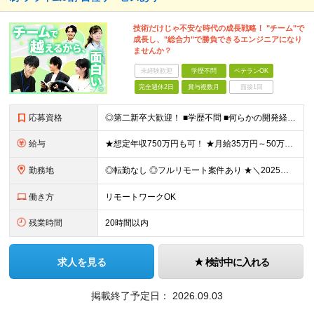
技術だけじゃ不安な時代の成長戦略！ "チーム"で
成長し、"総合力"で勝負できるエンジニアになり
ませんか？
未経験歓迎
学歴不問
ベテランOK
完全週休2日
賞与複数月
面接1回
応募資格
◎第二新卒大歓迎！ ■学歴不問 ■何らかの開発経験またはプログラミングや保守・運用のご経験 ※言語や経験年数は不問 ＜こんな方にピッタリです＞ □ 上流のスキルを身につけたい □ 技術以外のスキルを
給与
★想定年収750万円も可！ ★月給35万円～50万円＋賞与年2回（賞与昨年実績3.2ヶ月）＋各種手当＋住宅手当あり(最大1万5千円) ※経験やスキルを考慮して決定します。 ※上記月給には一律支給の住
勤務地
◎転勤なし ◎フルリモート案件あり ★＼2025年10月20日にNEWオフィス移転／★ ━━━━━━━━━━━━━━━━━━━━━━ AMG Solutionは、日本橋大伝馬町に移転！ 移転に向けて
働き方
リモートワークOK
残業時間
20時間以内
求人を見る
検討中に入れる
掲載終了予定日：
2026.09.03