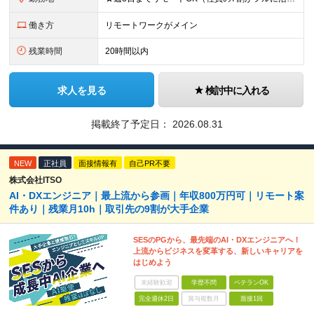
働き方
リモートワークがメイン
残業時間
20時間以内
求人を見る
検討中に入れる
掲載終了予定日：
2026.08.31
NEW
正社員
面接情報有
自己PR不要
株式会社ITSO
AI・DXエンジニア｜最上流から参画｜年収800万円可｜リモート案
件あり｜残業月10h｜取引先の9割が大手企業
SESのPGから、最先端のAI・DXエンジニアへ！
上流からビジネスを変革する、新しいキャリアを
はじめよう
未経験歓迎
学歴不問
ベテランOK
完全週休2日
賞与複数月
面接1回