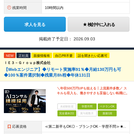
残業時間
10時間以内
求人を見る
検討中に入れる
掲載終了予定日：
2026.09.03
NEW
正社員
面接情報有
自己PR不要
話を聞きたい応募可
ＩＥ３－Ｇｒｏｕｐ株式会社
【Webエンジニア】◆リモート実施率91％◆月給130万円も可
◆100％案件選択制◆残業月8h程◆年休131日
＼年収500万円UPも狙える┃上流案件多数／ ス
キルも収入も、働きやすさも妥協しない転職に。
未経験歓迎
学歴不問
ベテランOK
完全週休2日
賞与複数月
面接1回
応募資格
≪第二新卒もOK◎・ブランクOK・学歴不問≫ ■エンジニアとして実務経験をお持ちの方（2年以上） ＼意欲重視の採用です／ 「経歴に自信がない」という方も、 ”今後挑戦したいこと""スキルアップしたい