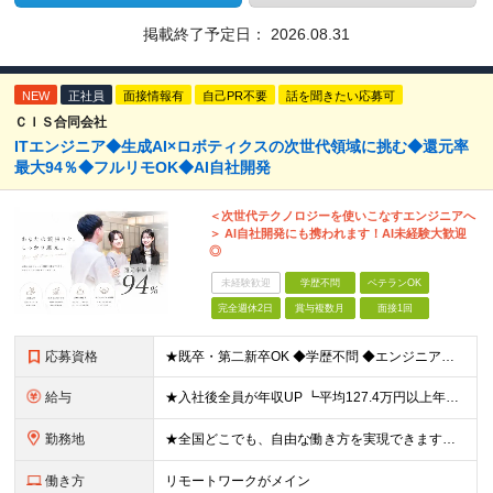
掲載終了予定日：
2026.08.31
NEW
正社員
面接情報有
自己PR不要
話を聞きたい応募可
ＣＩＳ合同会社
ITエンジニア◆生成AI×ロボティクスの次世代領域に挑む◆還元率
最大94％◆フルリモOK◆AI自社開発
＜次世代テクノロジーを使いこなすエンジニアへ
＞ AI自社開発にも携われます！AI未経験大歓迎
◎
未経験歓迎
学歴不問
ベテランOK
完全週休2日
賞与複数月
面接1回
応募資格
★既卒・第二新卒OK ◆学歴不問 ◆エンジニアとしての何かしらの実務経験が1年以上ある方 ※AI未経験者大歓迎 ★意欲重視の採用です！ 「経歴に自信がない」という方も、"今後挑戦したいこと""スキル
給与
★入社後全員が年収UP ┗平均127.4万円以上年収UP！ ┗最大390万円UPの実績もあり 月給35万円～100万円＋決算賞与＋各種手当 【 給与イメージ 】 ■経験1年以上…月給35万円～＋決
勤務地
★全国どこでも、自由な働き方を実現できます！ 全国のプロジェクト先やフルリモート環境での勤務も可能です。 ＼自由度の高い働き方、叶えます／ □フルリモートで働きたい □ハイブリットに働きたい □家庭
働き方
リモートワークがメイン