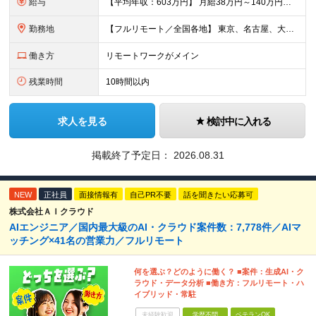
給与
【平均年収：603万円】 月給38万円～140万円＋諸手当（経験者） 【平均年収603万円】 ※案件の契約内容や昇給額などはすべて開示します。 ※経験や能力を考慮し決定します。 ※月給には固定残業
勤務地
【フルリモート／全国各地】 東京、名古屋、大阪、福岡を中心とした全国のプロジェクトにアサイン。 ※プロジェクトは完全選択制です。 ※フルリモート、ハイブリッド型、常駐案件から自由に選択可能です。 ※転
働き方
リモートワークがメイン
残業時間
10時間以内
求人を見る
検討中に入れる
掲載終了予定日：
2026.08.31
NEW
正社員
面接情報有
自己PR不要
話を聞きたい応募可
株式会社ＡＩクラウド
AIエンジニア／国内最大級のAI・クラウド案件数：7,778件／AIマ
ッチング×41名の営業力／フルリモート
何を選ぶ？どのように働く？ ■案件：生成AI・ク
ラウド・データ分析 ■働き方：フルリモート・ハ
イブリッド・常駐
未経験歓迎
学歴不問
ベテランOK