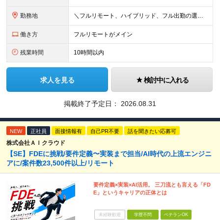
勤務地
＼フルリモート、ハイブリッド、フル出勤の選択可＆帰社日なし／ 【下記エリアを中心とするクライアント先または自宅にて勤務】 ■首都圏：東京・埼玉・千葉・神奈川 ■関西：大阪・兵庫・京都・滋賀・奈良・和
働き方
フルリモートがメイン
残業時間
10時間以内
求人を見る
検討中に入れる
掲載終了予定日：
2026.08.31
NEW
正社員
面接情報有
自己PR不要
話を聞きたい応募可
株式会社ＡＩクラウド
【SE】FDEに挑戦/要件定義〜実装まで担当/AI時代の上流エンジニ
アに/案件数23,500件以上/リモート
要件定義×実装×AI活用。 三刀流とも言える「FD
E」というキャリアの正体とは
未経験歓迎
学歴不問
ベテランOK