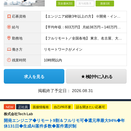
完全週休2日
賞与複数月
面接1回
応募資格
【エンジニア経験3年以上の方】 ※開発・インフラ・工程・言語一切不問 ※文理・学歴不問 【歓迎条件】 ◆Python実務経験がある方 ◆LLM・生成AIを使った開発経験がある方 ◆要件定義・顧客折衝
給与
【平均年収：603万円】 月給38万円～140万円＋諸手当（経験者） 【平均年収603万円】 ※案件の契約内容や昇給額などはすべて開示します。 ※経験や能力を考慮し決定します。 ※月給には固定残業
勤務地
【フルリモート／全国各地】 東京、名古屋、大阪、福岡を中心とした全国のプロジェクトにアサイン。 ※プロジェクトは完全選択制です。 ※フルリモート、ハイブリッド型、常駐案件から自由に選択可能です。 ※転
働き方
リモートワークがメイン
残業時間
10時間以内
求人を見る
検討中に入れる
掲載終了予定日：
2026.08.31
NEW
正社員
面接情報有
自己PR不要
話を聞きたい応募可
株式会社Tech Lab
開発エンジニア◆リモート9割＆フルリモ可◆還元率最大94%◆年
休131日◆生成AI案件多数◆案件選択制