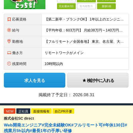
完全週休2日
賞与複数月
面接1回
応募資格
【第二新卒・ブランクOK】 1年以上のエンジニア経験がある方(開発・インフラ・工程・言語一切不問） 文理・学歴不問 【三上さんの事例】 転職前 AWS案件を希望していましたが、資格や評価軸が不明確で
給与
【平均年収：603万円】 月給38万円～140万円＋諸手当（経験者） 【平均年収603万円】 ※案件の契約内容や昇給額などはすべて開示します。 ※経験や能力を考慮し決定します。 ※月給には固定残業
勤務地
【フルリモート／全国各地】 東京、名古屋、大阪、福岡を中心とした全国のプロジェクトにアサイン。 ※プロジェクトは完全選択制です。 ※フルリモート、ハイブリッド型、常駐案件から自由に選択可能です。 ※転
働き方
リモートワークがメイン
残業時間
10時間以内
求人を見る
検討中に入れる
掲載終了予定日：
2026.08.31
NEW
正社員
面接情報有
自己PR不要
株式会社SC direct
Web開発エンジニア#完全未経験OK#フルリモート可#年休130日#
残業月5h以内#最長1年の手厚い研修