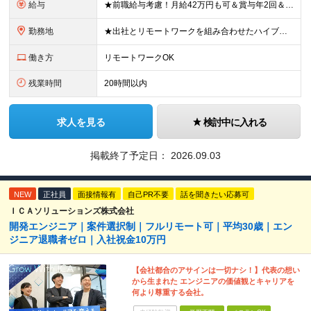
給与
★前職給与考慮！月給42万円も可＆賞与年2回＆昇給随時！★ ■月給29万円～42万円＋賞与年2回＋交通費 ※前職の給与やスキルを考慮し決定します ※固定残業代（月45時間分／7万7,000円～11万
勤務地
★出社とリモートワークを組み合わせたハイブリッド勤務！ ★幡ヶ谷駅から徒歩1分！ 【本社】 東京都渋谷区幡ヶ谷1-34-14 宝ビル3F ※(変更の範囲)上記を除く当社関連勤務地
働き方
リモートワークOK
残業時間
20時間以内
求人を見る
検討中に入れる
掲載終了予定日：
2026.09.03
NEW
正社員
面接情報有
自己PR不要
話を聞きたい応募可
ＩＣＡソリューションズ株式会社
開発エンジニア｜案件選択制｜フルリモート可｜平均30歳｜エン
ジニア退職者ゼロ｜入社祝金10万円
【会社都合のアサインは一切ナシ！】代表の想い
から生まれた エンジニアの価値観とキャリアを
何より尊重する会社。