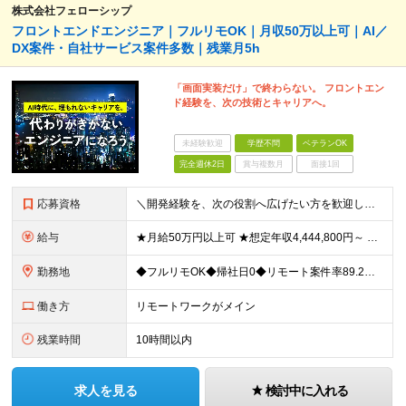
株式会社フェローシップ
フロントエンドエンジニア｜フルリモOK｜月収50万以上可｜AI／
DX案件・自社サービス案件多数｜残業月5h
「画面実装だけ」で終わらない。 フロントエン
ド経験を、次の技術とキャリアへ。
未経験歓迎
学歴不問
ベテランOK
完全週休2日
賞与複数月
面接1回
応募資格
＼開発経験を、次の役割へ広げたい方を歓迎します／ ■HTML、CSS、JavaScriptを使用した実務経験を1年以上お持ちの方 ■APIを利用した画面・機能開発の経験、または基礎知識をお持ちの方
給与
★月給50万円以上可 ★想定年収4,444,800円～ ★転職時に50万円～300万円の年収UP事例あり！ ★入社1年で年収が120万円上がった社員もいます！ 月給370,400円〜 ※経験やスキル
勤務地
◆フルリモOK◆帰社日0◆リモート案件率89.2%◆希望を考慮／転居を伴う転勤なし 一都三県のクライアント先＋在宅勤務（案件により異なります） 【本社】東京都千代田区内幸町2-2-3 日比谷国際ビル
働き方
リモートワークがメイン
残業時間
10時間以内
求人を見る
検討中に入れる