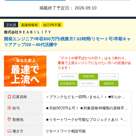
掲載終了予定日：
2026.09.10
正社員
面接情報有
自己PR不要
株式会社ＲＥＡＢＩＬＩＴＹ
開発エンジニア/年収800万円/残業月7.02時間/リモート可/早期キャ
リアアップ/20～40代活躍中
「テストや保守ばかりの日々」はもう終わり。
最速で上流エンジニアになりたい方への近道があ
ります！
未経験歓迎
学歴不問
ベテランOK
完全週休2日
賞与複数月
面接1回
応募資格
＜ブランクなども一切問いません！＞ ■何らかのシステム開発経験をお持ちの方 （開発・インフラ不問） ■学歴不問 ★女性社員が多く活躍している環境です！ 例として、役員、部門長の中には女性もいます。
給与
★月給50万円も可！ ★対象資格46種類の資格手当あり 月給27万円～50万円＋各種手当＋インセンティブ ※試用期間3ヶ月あり（期間中の給与・待遇に差異なし） ※上記月給には6.7時間分・1万円以上
勤務地
★リモートワークが可能なプロジェクトあり ┗出社8割リモート2割！ 東京オフィス、または東京・神奈川・埼玉・千葉のプロジェクト先での勤務となります。 ＼オンライン面接実施中！／ ★上京をしたい方など
働き方
リモートワーク相談可能