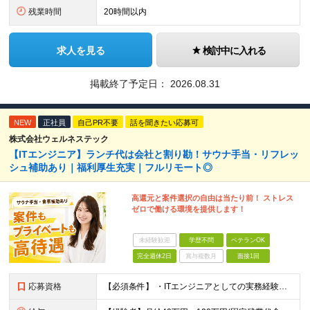
残業時間
20時間以内
求人を見る
検討中に入れる
掲載終了予定日：
2026.08.31
NEW
正社員
自己PR不要
話を聞きたい応募可
株式会社ウェルネステック
【ITエンジニア】ランチ代は会社と割り勘！サウナ手当・リフレッ
シュ補助あり｜福利厚生充実｜フルリモート◎
高還元と案件選択の自由は当たり前！ ストレス
ゼロで働ける環境を提供します！
未経験歓迎
学歴不問
ベテランOK
完全週休2日
賞与複数月
面接1回
応募資格
【必須条件】 ・ITエンジニアとしての実務経験が1年以上ある方 ※開発・インフラ・運用保守など分野・フェーズは不問！ ※学歴不問 【歓迎条件】 ・基本設計、詳細設計などの経験がある方 ・AWS, G