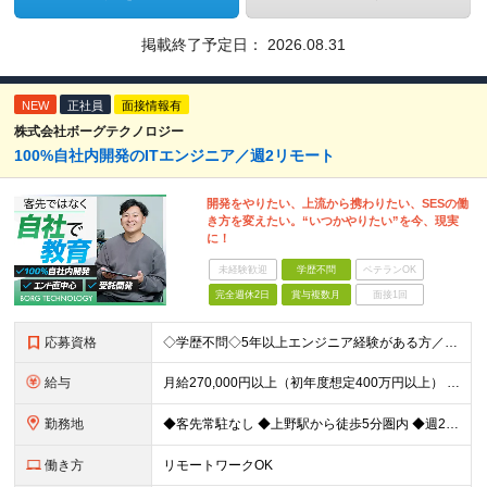
掲載終了予定日：
2026.08.31
NEW
正社員
面接情報有
株式会社ボーグテクノロジー
100%自社内開発のITエンジニア／週2リモート
開発をやりたい、上流から携わりたい、SESの働
き方を変えたい。“いつかやりたい”を今、現実
に！
未経験歓迎
学歴不問
ベテランOK
完全週休2日
賞与複数月
面接1回
応募資格
◇学歴不問◇5年以上エンジニア経験がある方／人柄重視の採用です 必須条件―MUST― ■5年以上エンジニア経験がある方 ■C#、Java、Node.js、VB.NETを使った実務経験がある方 《
給与
月給270,000円以上（初年度想定400万円以上） ※ご経験やスキル、前職給等を考慮して給与額を決定します。 ※試用期間は3ヶ月間となります。期間中の待遇に変更はありません。 ★社員の昇給率はほ
勤務地
◆客先常駐なし ◆上野駅から徒歩5分圏内 ◆週2回のリモートワーク実施中 ◆転勤なし 上野の各オフィスでの勤務となります。 ￣￣￣￣￣￣￣￣￣￣￣￣￣￣￣￣￣ ＜本社＞ 東京都台東区上野7-2-8
働き方
リモートワークOK