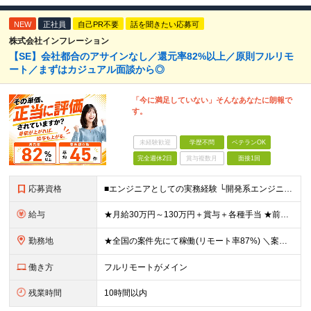
NEW
正社員
自己PR不要
話を聞きたい応募可
株式会社インフレーション
【SE】会社都合のアサインなし／還元率82%以上／原則フルリモ
ート／まずはカジュアル面談から◎
「今に満足していない」そんなあなたに朗報で
す。
未経験歓迎
学歴不問
ベテランOK
完全週休2日
賞与複数月
面接1回
応募資格
■エンジニアとしての実務経験 └開発系エンジニア／サーバ／NWの設計・構築や運用・保守／テクサポ経験／Web系 等 ◎学歴・ブランク・転職回数不問。20代、30代、40代が幅広く活躍中！ ◎選考はW
給与
★月給30万円～130万円＋賞与＋各種手当 ★前職給与保証 ※給与は案件単価に完全連動 ※案件の契約内容や昇給、賞与額はすべて開示いたします。 ※上記給与には、月30時間の固定残業代（57,143円
勤務地
★全国の案件先にて稼働(リモート率87%) ＼案件は「100%選択制」なので、理想の働き方が可能！／ ＼＼フルリモート・ハイブリッド・フル出社から選択可能です／／ ※事務作業／帰社日はありません
働き方
フルリモートがメイン
残業時間
10時間以内