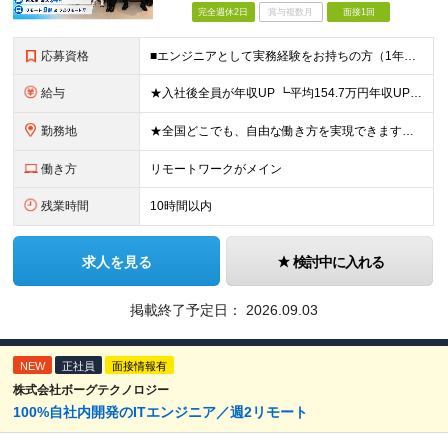
完全週休2日
賞与複数月
面接1回
応募資格
■エンジニアとして実務経験をお持ちの方（1年以上） ■学歴不問 ■既卒・第二新卒OK ☆Tech Labの事業内容、ビジョンに共感できる⽅はぜひご応募ください！ ☆意欲重視の採用です！ 「経歴に自信
給与
★入社後全員が年収UP ┗平均154.7万円年収UP！ ┗最大380万円UPの実績も 月給35万円～100万円＋決算賞与＋各種手当 【 給与イメージ 】 ■経験1年以上…月給35万円～＋決算賞与
勤務地
★全国どこでも、自由な働き方を実現できます！ 全国のプロジェクト先やフルリモート環境での勤務も可能です。 ＼自由度の高い働き方、叶えます／ ・フルリモートで働きたい ・ハイブリットに働きたい ・家庭
働き方
リモートワークがメイン
残業時間
10時間以内
求人を見る
検討中に入れる
掲載終了予定日：
2026.09.03
NEW
正社員
面接情報有
株式会社ボーグテクノロジー
100%自社内開発のITエンジニア／週2リモート