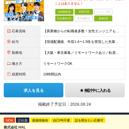
ことはありません！
未経験歓迎
学歴不問
ベテランOK
完全週休2日
賞与複数月
面接1回
応募資格
【異業種からの転職者多数！女性エンジニアも活躍中】 ◆学歴不問 ◆未経験OK ≪こんな方を歓迎しています≫ ◎未経験から成長できる環境で活躍したい方 ◎大学やスクールでIT系のスキルを学んだことのあ
給与
【現場配属後、年収1.4〜1.5倍を実現した先輩も！残業代全額支給】 ◆給与は経験やスキルに応じて決定します ◆年俸制250万円～350万円（1/12を月々支給） ≪年収UPの例≫ ◎飲食業からのキ
勤務地
【大阪・東京募集／リモートワークあり／転居を伴う転勤なし】 東京本社、大阪事務所、または東京23区内・関西（大阪・兵庫）の各クライアント先勤務 ◆入社後、約1年間はクライアント先ではなく 自社内（東
働き方
リモートワークOK
残業時間
10時間以内
求人を見る
検討中に入れる
掲載終了予定日：
2026.08.24
NEW
正社員
面接情報有
自己PR不要
話を聞きたい応募可
株式会社 HAL