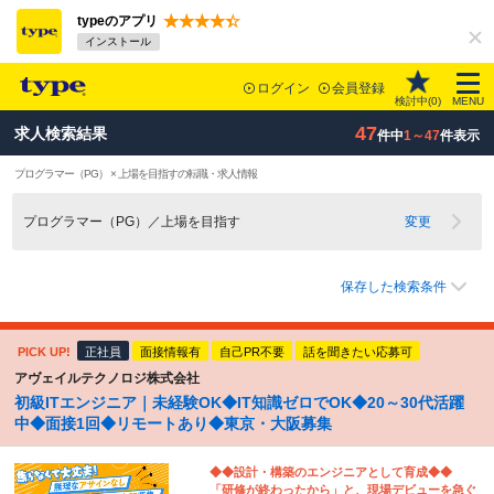
typeのアプリ
インストール
ログイン
会員登録
検討中(
0
)
MENU
47
求人検索結果
件中
1～47
件表示
プログラマー（PG） × 上場を目指すの転職・求人情報
プログラマー（PG）／上場を目指す
変更
保存した検索条件
PICK UP!
正社員
面接情報有
自己PR不要
話を聞きたい応募可
アヴェイルテクノロジ株式会社
初級ITエンジニア｜未経験OK◆IT知識ゼロでOK◆20～30代活躍
中◆面接1回◆リモートあり◆東京・大阪募集
◆◆設計・構築のエンジニアとして育成◆◆
「研修が終わったから」と、現場デビューを急ぐ