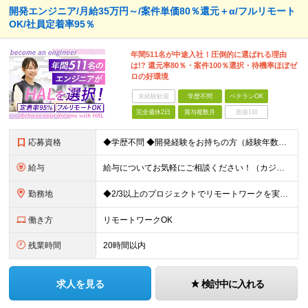
開発エンジニア/月給35万円～/案件単価80％還元＋α/フルリモート
OK/社員定着率95％
年間511名が中途入社！圧倒的に選ばれる理由
は!? 還元率80％・案件100％選択・待機率ほぼゼ
ロの好環境
未経験歓迎
学歴不問
ベテランOK
完全週休2日
賞与複数月
面接1回
応募資格
◆学歴不問 ◆開発経験をお持ちの方（経験年数不問） ＜こんな方は大歓迎！＞ ◎今の収入をもっと増やしたい ◎もっと上流の案件で活躍したい ◎将来のキャリアにつながる案件に携わりたい ◎自分のやりたい
給与
給与についてお気軽にご相談ください！（カジュアル面談可能） 月給35万円～＋各種手当＋賞与2回 ※固定残業代は、時間外労働の有無に関わらず40時間分を87,500円～支給 ※超過分は別途支給 ※試用
勤務地
◆2/3以上のプロジェクトでリモートワークを実施中！ ≪自社拠点≫ ・東京本社／東京都千代田区丸の内二丁目6番1号 丸の内パークビルディング6階 ・関西支社／⼤阪府⼤阪市中央区安⼟町2-3-13 ⼤
働き方
リモートワークOK
残業時間
20時間以内
求人を見る
検討中に入れる