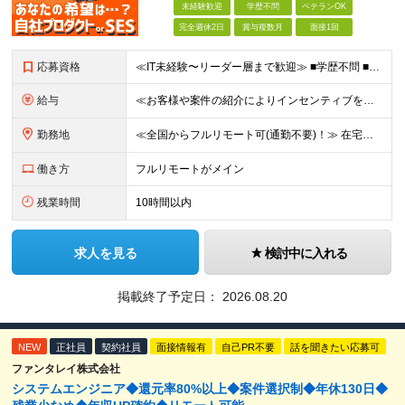
未経験歓迎
学歴不問
ベテランOK
完全週休2日
賞与複数月
面接1回
応募資格
≪IT未経験〜リーダー層まで歓迎≫ ■学歴不問 ■国籍不問 ★テスト／運用保守のみのご経験の方も歓迎です！ ≪歓迎要件≫ ・開発またはインフラいずれかの実務経験 ・AWSなどクラウド技術への興味・学
給与
≪お客様や案件の紹介によりインセンティブを支給！≫ 月給25万円～71.4万円＋賞与年2回(2ヶ月)＋各種手当 ◎経験やスキルを考慮の上、優遇します ◎上記月給は固定残業代月45時間分(月額5万6
勤務地
≪全国からフルリモート可(通勤不要)！≫ 在宅勤務、または首都圏を中心とするお客様先 ★転勤はありません ■本社 東京都品川区南大井6-26-2 大森ベルポートB館8F
働き方
フルリモートがメイン
残業時間
10時間以内
求人を見る
検討中に入れる
掲載終了予定日：
2026.08.20
NEW
正社員
契約社員
面接情報有
自己PR不要
話を聞きたい応募可
ファンタレイ株式会社
システムエンジニア◆還元率80%以上◆案件選択制◆年休130日◆