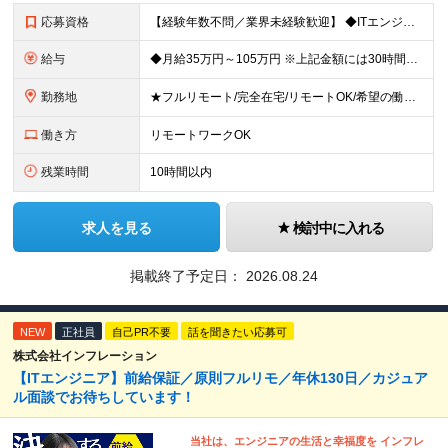
応募資格
【経験年数不問／業界未経験歓迎】 ◆ITエンジニアとしての実務経験がある方 （開発・インフラ・テスト・ヘルプデスクなどジャンル不問） ※学歴不問 ※ブランクがある方、独学から実務経験をお持ちの方も大
給与
◆月給35万円～105万円 ※上記金額には30時間分・6万6000円～19.9万円の固定残業代が含まれています。 固定残業代を超える勤務が発生した場合は、追加支給いたします。 ※試用期間3ヶ月あり
勤務地
★フルリモート/完全在宅/リモートOK/希望の働き方が叶う ◆ご自身のご希望や居住地を考慮し、決定します。 ◆転居を伴う転勤はありません。 全国各地のプロジェクト先での勤務となります。 【東京本
働き方
リモートワークOK
残業時間
10時間以内
求人を見る
検討中に入れる
掲載終了予定日：
2026.08.24
NEW
正社員
自己PR不要
話を聞きたい応募可
株式会社インフレーション
【ITエンジニア】前給保証／原則フルリモ／年休130日／カジュア
ル面談でお待ちしています！
当社は、エンジニアの生活と幸福度を インフレ