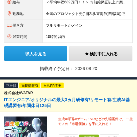
給与
＜平均年収689万円！！＞ ☆前給保証以上☆案件待機期間も給与保証あり☆ 月給40万円～120万円（固定残業代含む） ※経験や能力を考慮し決定します ※試用期間6ヶ月あり。条件や待遇に差異はありませ
勤務地
全国のプロジェクト先(1都3県/東海/関西/福岡)での勤務となります。 ★全国から参画可能な案件あり！ ★リモートワーク・リモート併用・常駐案件すべてあり！ ★転居を伴う転勤はナシ ┗1人1人の働き
働き方
フルリモートがメイン
残業時間
10時間以内
求人を見る
検討中に入れる
掲載終了予定日：
2026.08.20
正社員
面接情報有
自己PR不要
株式会社AVATAR
ITエンジニア/オリジナルの最大3ヵ月研修有/リモート有/生成AI基
礎講習有/年間休日125日
生成AI研修×ゲーム・VRなどの先端案件で、 一生
モノの「市場価値」を手に入れる！