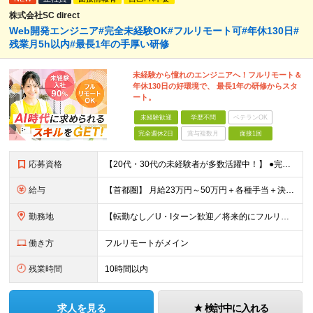
株式会社SC direct
Web開発エンジニア#完全未経験OK#フルリモート可#年休130日#
残業月5h以内#最長1年の手厚い研修
未経験から憧れのエンジニアへ！フルリモート＆
年休130日の好環境で、 最長1年の研修からスタ
ート。
未経験歓迎
学歴不問
ベテランOK
完全週休2日
賞与複数月
面接1回
応募資格
【20代・30代の未経験者が多数活躍中！】 ●完全未経験、第二新卒、既卒、フリーターの方大歓迎！ ●学歴・職歴・転職回数・ブランク一切不問 ※34歳までの方（若年層の長期キャリア形成を図るため） ★
給与
【首都圏】 月給23万円～50万円＋各種手当＋決算賞与 【大阪】 月給22万円～50万円＋各種手当＋決算賞与 【愛知】 月給21.5万円～50万円＋各種手当＋決算賞与 【福岡・宮城】 月給20万
勤務地
【転勤なし／U・Iターン歓迎／将来的にフルリモートOK】 本社（新宿区）、大阪支店、名古屋支店または東京都・神奈川県・千葉県・埼玉県・愛知県・大阪府・福岡県をはじめ、全国のプロジェクト先 ※ご希望を
働き方
フルリモートがメイン
残業時間
10時間以内
求人を見る
検討中に入れる