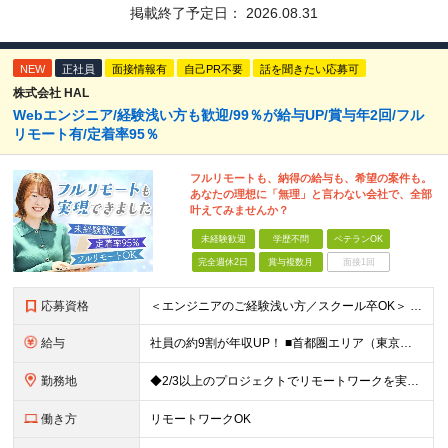
掲載終了予定日：
2026.08.31
NEW
正社員
面接情報有
自己PR不要
話を聞きたい応募可
株式会社 HAL
Webエンジニア/経験浅い方も歓迎/99％が給与UP/賞与年2回/フル
リモート有/定着率95％
フルリモートも、納得の給与も、希望の案件も。
あなたの理想に「無理」と言わない会社で、全部
叶えてみませんか？
未経験歓迎
学歴不問
ベテランOK
完全週休2日
賞与複数月
面接1回
応募資格
＜エンジニアのご経験浅い方／スクール卒OK＞ ◆学歴不問 ◆未経験OK ＜こんな方は大歓迎！＞ ◎今の収入に不満がある方 ◎新しい言語・スキルに挑戦したい方 ◎腰を据えて活躍したい方 ◎頑張りを評価
給与
社員の約9割が年収UP！ ■首都圏エリア（東京、神奈川、千葉、埼玉勤務） 月給25万円～26万円（固定残業代含む） ※固定残業代は、時間外労働の有無に関わらず17時間分を30,000円～31,200
勤務地
◆2/3以上のプロジェクトでリモートワークを実施中！ ≪自社拠点≫ ・東京本社／東京都千代田区丸の内二丁目6番1号 丸の内パークビルディング6階 ・関西支社／⼤阪府⼤阪市中央区安⼟町2-3-13 ⼤
働き方
リモートワークOK