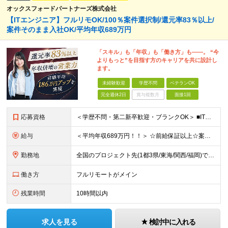
オックスフォードパートナーズ株式会社
【ITエンジニア】フルリモOK/100％案件選択制/還元率83％以上/
案件そのまま入社OK/平均年収689万円
「スキル」も「年収」も「働き方」も――。 “今
よりもっと”を目指す方のキャリアを共に設計し
ます。
未経験歓迎
学歴不問
ベテランOK
完全週休2日
賞与複数月
面接1回
応募資格
＜学歴不問・第二新卒歓迎・ブランクOK＞ ■ITシステム／インフラの開発・運用・保守いずれかの工程に携わった経験がある方 ┗ITエンジニアとして、1年以上活躍されている方を想定しています。 ┗分野、
給与
＜平均年収689万円！！＞ ☆前給保証以上☆案件待機期間も給与保証あり☆ 月給40万円～120万円（固定残業代含む） ※経験や能力を考慮し決定します ※試用期間6カ月あり。条件や待遇に差異はありませ
勤務地
全国のプロジェクト先(1都3県/東海/関西/福岡)での勤務となります。 ★全国から参画可能な案件あり！ ★リモートワーク・リモート併用・常駐案件すべてあり！ ★転居を伴う転勤はナシ ┗1人1人の働き
働き方
フルリモートがメイン
残業時間
10時間以内
求人を見る
検討中に入れる