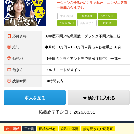
ーションさせるために生まれた、 エンジニア第
一主義の会社です。
未経験歓迎
学歴不問
ベテランOK
完全週休2日
賞与複数月
面接1回
応募資格
★学歴不問／転職回数・ブランク不問／第二新卒も歓迎！ 【応募条件】 エンジニア実務経験がある方 ※領域や担当工程は問いません。 ◎学歴・ブランク・転職回数不問。 ◎選考はWebで完結！即日内定も！
給与
◆月給30万円～150万円＋賞与＋各種手当 ★前職給与保証／スキル・経験により決定します。 ★給与は案件単価に完全連動 ★案件の契約内容や昇給、賞与額はすべて開示いたします。 ※上記給与には、月3
勤務地
【全国のクライアント先で積極採用中】 一都三県／関西／九州／東海を中心に全国の案件をご用意。 ★完全在宅勤務も可！ ★プロジェクトは完全選択制 ★フルリモート案件の選択も可能 【100％希望の案件に
働き方
フルリモートがメイン
残業時間
10時間以内
求人を見る
検討中に入れる
掲載終了予定日：
2026.08.31
終了間近
正社員
面接情報有
自己PR不要
話を聞きたい応募可