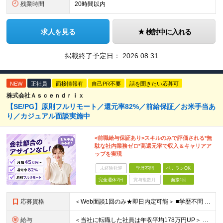
残業時間
20時間以内
求人を見る
検討中に入れる
掲載終了予定日：
2026.08.31
NEW
正社員
面接情報有
自己PR不要
話を聞きたい応募可
株式会社Ａｓｃｅｎｄｒｉｘ
【SE/PG】原則フルリモート／還元率82%／前給保証／お米手当あ
り／カジュアル面談実施中
<前職給与保証あり>スキルのみで評価される*無
駄な社内業務ゼロ*高還元率で収入＆キャリアア
ップを実現
未経験歓迎
学歴不問
ベテランOK
完全週休2日
賞与複数月
面接1回
応募資格
＜Web面談1回のみ★即日内定可能＞ ■学歴不問 ■エンジニアとしての実務経験1年以上 （開発・インフラ・技術・工程など不問）
給与
＜当社に転職した社員は年収平均178万円UP＞ 月給45万円～120万円＋賞与＋各手当 ※経験・能力などを考慮の上、決定します ※案件の契約内容（月単金など）や昇給、賞与額はすべてシステム上で開示し