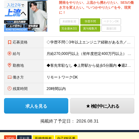
開発をやりたい、上流から携わりたい、SESの働
き方を変えたい。“いつかやりたい”を今、現実
に！
未経験歓迎
学歴不問
ベテランOK
完全週休2日
賞与複数月
面接1回
応募資格
◇学歴不問◇3年以上エンジニア経験がある方／人柄重視の採用です 必須条件―MUST― ■3年以上エンジニア経験がある方 ■C#、Java、Node.js、VB.NETを使った実務経験がある方 《
給与
月給270,000円以上（初年度想定400万円以上） ※ご経験やスキル、前職給等を考慮して給与額を決定します。 ※試用期間は3ヶ月間となります。期間中の待遇に変更はありません。 ★社員の昇給率はほ
勤務地
◆客先常駐なし ◆上野駅から徒歩5分圏内 ◆週2回のリモートワーク実施中 ◆転勤なし 上野の各オフィスでの勤務となります。 ￣￣￣￣￣￣￣￣￣￣￣￣￣￣￣￣￣ ＜本社＞ 東京都台東区上野7-2-8
働き方
リモートワークOK
残業時間
20時間以内
求人を見る
検討中に入れる
掲載終了予定日：
2026.08.31
NEW
正社員
面接情報有
自己PR不要