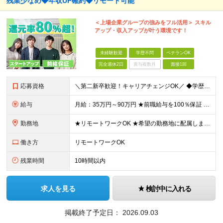
残業少なめ◆年収UP確約◆リモート可能
＜上場企業グループの強みをフル活用＞ スキル
アップ・収入アップが叶う環境です！
未経験歓迎
学歴不問
ベテランOK
完全週休2日
賞与複数月
面接1回
応募資格
＼第二新卒歓迎！キャリアチェンジOK／ ◆学歴不問 ◆何らかの開発経験がある方（年数・フェーズ不問） ★人柄重視の採用 ＼こんな方にピッタリです！／ ◇スタートアップ企業で新しいキャリアを歩みたい方
給与
月給：35万円～90万円 ★前職給与を100％保証 ★経験・能力を考慮の上、決定 ★案件内容の開示・明確な評価制度 ★案件単価が上がったら即昇給反映！ ※上記には固定残業代（6万6500円～21万
勤務地
★リモートワークOK ★希望の勤務地に配属します ★転居を伴う転勤はありません お客様先での勤務となります。 【本社】東京都新宿区西新宿1-20-3 【大阪】大阪府大阪市中央区安土町2-3-13
働き方
リモートワークOK
残業時間
10時間以内
求人を見る
検討中に入れる
掲載終了予定日：
2026.09.03