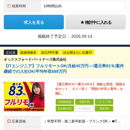
残業時間
10時間以内
求人を見る
検討中に入れる
掲載終了予定日：
2026.09.14
正社員
面接情報有
自己PR不要
話を聞きたい応募可
オックスフォードパートナーズ株式会社
【ITエンジニア】フルリモートOK/月給40万円～/還元率83％/案件
継続での入社OK/平均年収689万円
【還元率83％〜最大100％】 無駄な商流・面談を
全カット。 タイパ良く「理想の年収と案件」を
掴む。
未経験歓迎
学歴不問
ベテランOK
完全週休2日
賞与複数月
面接1回
応募資格
＜学歴不問・第二新卒歓迎・ブランクOK＞ ■ITシステム／インフラの開発・運用・保守いずれかの工程に携わった経験がある方 ┗ITエンジニアとして、1年以上活躍されている方を想定しています。 ┗分野、