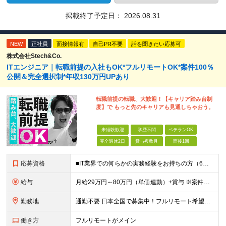
掲載終了予定日：
2026.08.31
NEW
正社員
面接情報有
自己PR不要
話を聞きたい応募可
株式会社Stech&Co.
ITエンジニア｜転職前提の入社もOK*フルリモートOK*案件100％
公開＆完全選択制*年収130万円UPあり
転職前提の転職、大歓迎！【キャリア踏み台制
度】で もっと先のキャリアも見通しちゃおう。
未経験歓迎
学歴不問
ベテランOK
完全週休2日
賞与複数月
面接1回
応募資格
■IT業界での何らかの実務経験をお持ちの方（6ヶ月以上） ■学歴不問 ◎担当フェーズ └開発・保守・運用などのジャンルやフェーズ、言語などは問いません！ ※ブランクがある方、社会人経験10年以上の方
給与
月給29万円～80万円（単価連動）+賞与 ※案件単価率は80% ※試用期間3ヶ月間の待遇に変動はありません ※みなし残業代(月30時間分47,138円～)を含む。超過分は追加支給 ※給料が上がる形で
勤務地
通勤不要 日本全国で募集中！フルリモート希望者も大歓迎！ ※クライアントオフィスへの出勤が必要な場合は、 「東京オフィス」または「首都圏・関西圏」になります ※勤務地の選択はご希望を考慮し、転居を
働き方
フルリモートがメイン