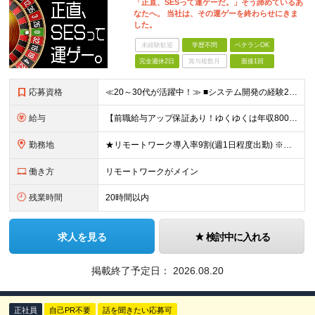
「正直、SESって運ゲーだ。」そう諦めているあ
なたへ。 当社は、その運ゲーを終わらせにきま
した。
未経験歓迎
学歴不問
ベテランOK
完全週休2日
賞与複数月
面接1回
応募資格
≪20～30代が活躍中！≫ ■システム開発の経験2年以上(言語・上流経験不問) ■学歴不問 ≪こんな方はぜひご応募ください≫ ◎上流工程にチャレンジしたい方 ◎Web案件に挑戦したい方 ◎最先端案件
給与
【前職給与アップ保証あり！ゆくゆくは年収800万以上も可能】 ■月給45万円～＋インセンティブ 入社後、年収が300万円と大幅にアップした事例もございます！ 前職と同等かそれ以上の給与を支給していま
勤務地
★リモートワーク導入率9割(週1日程度出勤) ※出社が伴う場合は東京23区・横浜を中心としたクライアント先になります。 ※配属先は希望を考慮します。 【本社】 東京都千代田区神田須田町1-3-33
働き方
リモートワークがメイン
残業時間
20時間以内
求人を見る
検討中に入れる
掲載終了予定日：
2026.08.20
正社員
自己PR不要
話を聞きたい応募可