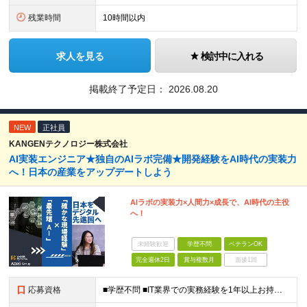
残業時間
10時間以内
求人を見る
検討中に入れる
掲載終了予定日：
2026.08.20
NEW
正社員
KANGENテクノロジー株式会社
AI実装エンジニア★独自のAIラボ完備★開発経験をAI時代の実装力
へ！日本の産業をアップデートしよう
AIラボの実装力×人間力×成長で、AI時代の主役
へ！
未経験歓迎
学歴不問
ベテランOK
完全週休2日
賞与複数月
面接1回
応募資格
■学歴不問 ■IT業界での実務経験を1年以上お持ちの方 ★経験した業務範囲／使用言語などの開発環境／前職での雇用形態は一切不問です！ 【設立4年目で440名に拡大中！】 年齢・経験も多様なメンバーが