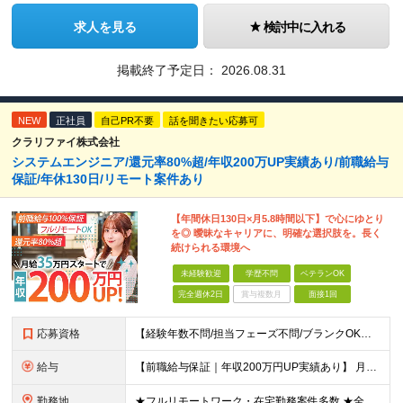
求人を見る
検討中に入れる
掲載終了予定日：
2026.08.31
NEW
正社員
自己PR不要
話を聞きたい応募可
クラリファイ株式会社
システムエンジニア/還元率80%超/年収200万UP実績あり/前職給与
保証/年休130日/リモート案件あり
【年間休日130日×月5.8時間以下】で心にゆとり
を◎ 曖昧なキャリアに、明確な選択肢を。長く
続けられる環境へ
未経験歓迎
学歴不問
ベテランOK
完全週休2日
賞与複数月
面接1回
応募資格
【経験年数不問/担当フェーズ不問/ブランクOK】 ◆何らかの開発経験がある方（1年未満でもOK！） ◎業種未経験歓迎！ ◎学歴不問 ◎20代～50代まで幅広く活躍中！ ◎人柄重視の採用です♪ ＼
給与
【前職給与保証｜年収200万円UP実績あり】 月給35万円～103万円 ＜年収アップ事例＞ エンジニア：入社1年目 経験3年 月給46万円（諸手当含めず）※前職から月給16万円アップ エンジニア
勤務地
★フルリモートワーク・在宅勤務案件多数 ★全国各地にプロジェクトあり ★希望を考慮・転居を伴う転勤は無し・在宅ワークOK ★東京・大阪に加えて、2023年1月に札幌・名古屋・福岡OPEN！ 【本社