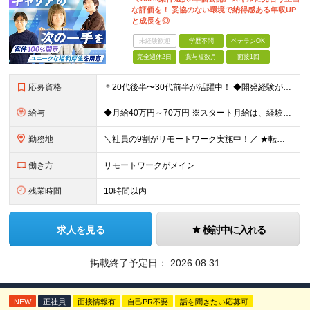
な評価を！ 妥協のない環境で納得感ある年収UP
と成長を◎
未経験歓迎
学歴不問
ベテランOK
完全週休2日
賞与複数月
面接1回
応募資格
＊20代後半〜30代前半が活躍中！ ◆開発経験が3年以上ある方（Web・オープン系システム等） ◆学歴不問 ★Java(Spring、Spring Boot)、Python(Django)、 Re
給与
◆月給40万円～70万円 ※スタート月給は、経験・能力・前職の給与等を考慮の上で決定いたします。 ※上記金額には残業の有無に関わらず、 月30時間分の固定残業代（7万6,000円～13万3,000円
勤務地
＼社員の9割がリモートワーク実施中！／ ★転勤ナシ！ ★UIターン歓迎！ 関東、関西、東海、九州・中国エリアの各プロジェクト先から希望を優先して決定。 ※リモート案件も多数あり！ ◆関東エリア
働き方
リモートワークがメイン
残業時間
10時間以内
求人を見る
検討中に入れる
掲載終了予定日：
2026.08.31
NEW
正社員
面接情報有
自己PR不要
話を聞きたい応募可