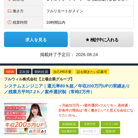
働き方
フルリモートがメイン
残業時間
10時間以内
求人を見る
検討中に入れる
掲載終了予定日：
2026.08.24
NEW
正社員
契約社員
自己PR不要
話を聞きたい応募可
フルウィル株式会社【上場企業グループ】
システムエンジニア｜還元率80％超／年収200万円UPの実績あり
／残業月平均7.2ｈ／案件選択制（常時2万件）
＜月給35万円～×案件選択×フルリモ＞ 高待遇・
好条件の理由は“長く働きたい”と思える会社にな
りたいから。
未経験歓迎
学歴不問
ベテランOK
完全週休2日
賞与複数月
面接1回