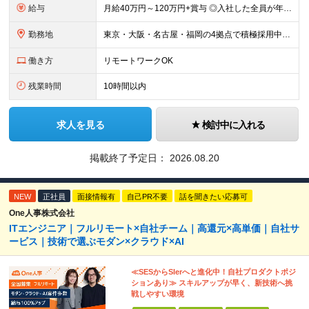
給与
月給40万円～120万円+賞与 ◎入社した全員が年収UPしています！平均161万円UP！ ※経験・能力などを考慮の上、決定します。 ※上記給与には、月30時間（7万6,000円～22万8,000円）
勤務地
東京・大阪・名古屋・福岡の4拠点で積極採用中。 ※転居を伴う転勤はなし。U・Iターン大歓迎！ ※本社または各拠点近郊のプロジェクト先での勤務となります。 ※プロジェクトにより、フルリモート相談可 【
働き方
リモートワークOK
残業時間
10時間以内
求人を見る
検討中に入れる
掲載終了予定日：
2026.08.20
NEW
正社員
面接情報有
自己PR不要
話を聞きたい応募可
One人事株式会社
ITエンジニア｜フルリモート×自社チーム｜高還元×高単価｜自社サ
ービス｜技術で選ぶモダン×クラウド×AI
≪SESからSIerへと進化中！自社プロダクトポジ
ションあり≫ スキルアップが早く、新技術へ挑
戦しやすい環境