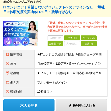
株式会社エンジニアのミカタ
ITエンジニア｜希望しないプロジェクトへのアサインなし！/帰社
日0/休暇制度充実/年休130日・残業ほぼなし
「最近、疲れていないですか？」 今の会社で実
力が発揮できないあなたへ、当社があなたの技術
を正当に評価します。
未経験歓迎
学歴不問
ベテランOK
完全週休2日
賞与複数月
面接1回
応募資格
★ITエンジニア経験1年以上 ┗担当フェーズ不問 ┗経験年数不問（1年未満でもOK） ★年齢・学歴不問 ■ブランクありOK ■第二新卒歓迎 ■前職の雇用形態も一切不問 ■20代・30代の若手から
給与
月給40万円～120万円+賞与+インセンティブ ◎入社した全員が年収UPしています！平均170万円UP！ ※経験・能力などを考慮の上、決定します。 ※月30時間（76,000円～）の固定残業代を含みま
勤務地
★フルリモート勤務も可（全国応募OK/住宅手当を支給します） ※案件によって出勤が必要になる場合があります。 ※希望がない限り、転勤はありません ※U・Iターン歓迎 【拠点】 ◆本社／東京都新宿区西
働き方
フルリモートがメイン
残業時間
10時間以内
求人を見る
検討中に入れる