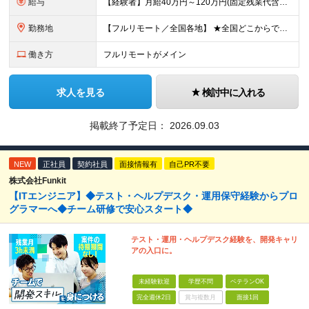
給与
【経験者】月給40万円～120万円(固定残業代含む)+各種手当 ※月給には、みなし残業手当(月30時間／5万8,000円～15万7,000円)を含みます ※上記を超える時間外労働分は追加で支給します
勤務地
【フルリモート／全国各地】 ★全国どこからでも参画可能！フルリモート案件も多数！ ※プロジェクトは100%選択制。あなたの希望を最優先します。 ※フルリモート、ハイブリッド、常駐案件から自由に選択可能
働き方
フルリモートがメイン
求人を見る
検討中に入れる
掲載終了予定日：
2026.09.03
NEW
正社員
契約社員
面接情報有
自己PR不要
株式会社Funkit
【ITエンジニア】◆テスト・ヘルプデスク・運用保守経験からプロ
グラマーへ◆チーム研修で安心スタート◆
テスト・運用・ヘルプデスク経験を、開発キャリ
アの入口に。
未経験歓迎
学歴不問
ベテランOK
完全週休2日
賞与複数月
面接1回