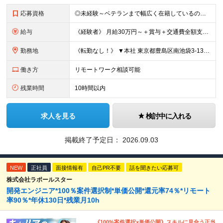
応募資格
◎未経験～ベテランまで幅広く在籍しているので大丈夫！◎ ＼こんなアナタにピッタリです♪／ ◆IT業界で手に職を付けて活躍したい方 ◆サポート体制が整っている会社で働きたい方 ◆フラットな社風の会社で
給与
《経験者》 月給30万円～＋賞与＋交通費全額支給 《未経験者》 月給23万円～＋賞与＋交通費全額支給 ※上記月給には固定残業代（20時間分／《経験者》40,600円～《未経験者》31,100円～）
勤務地
《転勤なし！》 ▼本社 東京都豊島区南池袋3-13-8 ホウエイビル9F ▼開発拠点 東京都豊島区南池袋3-13-5 KJ南池袋ビル4階 【東京本社or首都圏の各プロジェクト先】 ▼各プロジェクト
働き方
リモートワーク相談可能
残業時間
10時間以内
求人を見る
検討中に入れる
掲載終了予定日：
2026.09.03
NEW
正社員
面接情報有
自己PR不要
話を聞きたい応募可
株式会社ラポールスター
開発エンジニア*100％案件選択制*単価公開*還元率74％*リモート
率90％*年休130日*残業月10h
《100%案件選択×単価公開》スキルに見合う正当