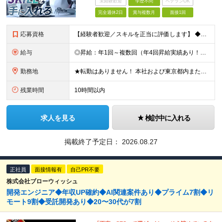
未経験歓迎
学歴不問
ベテランOK
完全週休2日
賞与複数月
面接1回
応募資格
【経験者歓迎／スキルを正当に評価します】 ◆学歴不問 ◆ITエンジニアとしての実務経験をお持ちの方（年数・分野不問） 「今の環境ではスキルアップの実感がない」 「もっと幅広い技術に挑戦したい」 「
給与
◎昇給：年1回～複数回（年4回昇給実績あり！） ◎1000万円以上も可／20代後半で複数在籍！ 【ITエンジニア業務経験者】 ◆月給30万円～80万円(固定残業代含む)＋各種手当 ※経験者は試用期間
勤務地
★転勤はありません！ 本社および東京都内または 首都圏を中心とするプロジェクト先での勤務となります。 ※勤務地選択可 ※希望は最大限考慮します ※入社後の転居を伴う転勤なし ◆本社オフィス 東京都
残業時間
10時間以内
求人を見る
検討中に入れる
掲載終了予定日：
2026.08.27
正社員
面接情報有
自己PR不要
株式会社ブローウィッシュ
開発エンジニア◆年収UP確約◆AI関連案件あり◆プライム7割◆リ
モート9割◆受託開発あり◆20〜30代が7割