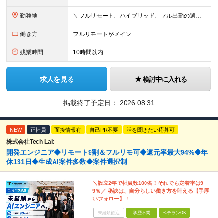
勤務地
＼フルリモート、ハイブリッド、フル出勤の選択可＆帰社日なし／ 【下記エリアを中心とするクライアント先または自宅にて勤務】 ■首都圏：東京・埼玉・千葉・神奈川 ■関西：大阪・兵庫・京都・滋賀・奈良・和
働き方
フルリモートがメイン
残業時間
10時間以内
求人を見る
検討中に入れる
掲載終了予定日：
2026.08.31
NEW
正社員
面接情報有
自己PR不要
話を聞きたい応募可
株式会社Tech Lab
開発エンジニア◆リモート9割＆フルリモ可◆還元率最大94%◆年
休131日◆生成AI案件多数◆案件選択制
＼設立2年で社員数100名！それでも定着率は9
9％／ 秘訣は、自分らしい働き方を叶える【手厚
いフォロー】！
未経験歓迎
学歴不問
ベテランOK