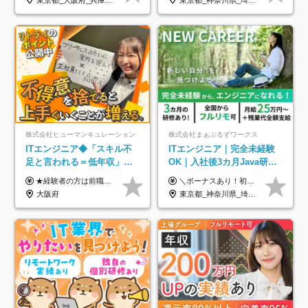
株式会社ヒューマンキュレーション
株式会社まぁぶるずワークス
ITエンジニア◆「スキル不
ITエンジニア｜完全未経験
足と言われる＝低年収」で
OK｜入社後3カ月Java研修
はない！｜ 不安を克服し、
｜リモート率8割以上｜充実
★経験者の方は前職の年収以上を保証します ★案件単価を開示した上で80％以上を還元します 月給25万円以上＋賞与年2回 ※経験や能力を考慮の上で優遇します ※試用期間が3ヶ月(その間の給与・待遇・雇用形態に変更はありません) ※月給には月20時間分のみなし残業手当(5万円)を含みます(超過分は別途支給) ★残業平均は月10時間以下ですので、毎月10時間分程度はお得です！
＼ボーナスあり！初年度から年収300万円以上／ ■月給25万円～35万円＋残業代全額支給＋各種手当＋賞与年1回 ◎経験・年齢・スキルなどを考慮し、できるだけ優遇します ◎試用期間中(3カ月)は契約社員で、月給21万円＋諸手当になります。 (試用期間中は残業が発生しません。その他の待遇に変更はありません) ----------------- ＼3つの評価軸！実力次第で早期収入アップ！／ 【1】スキル(IT理解、実装力、設計) 【2】実務力(現場評価、コミュ力、品質) 【3】姿勢(自走力、意欲、責任感) この3つの評価軸で、3カ月ごとに評価。社内グレードにより、給与が決まる明確な仕組みです。何ができれば給与が上がるのか分かりやすく、実力や努力次第で早期に収入を増やせます！ 【固定残業代について】 なし（残業代は、実際の労働時間に応じて別途全額支給）
年収アップした社員の実例
のキャリア支援｜残業月10h
大阪府
東京都_神奈川県_埼玉県_千葉県_大阪府_愛知県_北海道_青森県_岩手県_宮城県_秋田県_山形県_福島県_茨城県_栃木県_群馬県_新潟県_山梨県_長野県_富山県_石川県_福井県_静岡県_岐阜県_三重県_兵庫県_京都府_滋賀県_奈良県_和歌山県_広島県_岡山県_鳥取県_島根県_山口県_徳島県_香川県_愛媛県_高知県_福岡県_熊本県_佐賀県_長崎県_大分県_宮崎県_鹿児島県_沖縄県