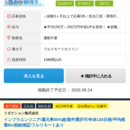
完全週休2日
賞与複数月
面接1回
応募資格
＜経験3ヶ月以上で応募OK／担当工程・環境不問／ブランクOK＞ ★20代～50代まで幅広く活躍中 ★キャリア20年以上のベテランも歓迎 ★子育てと両立しながら働く社員も在籍 ★ブランクあり・正社員デビ
給与
★平均150万～200万円年収UPを実現！ ★前職給与を100％保証！ ★案件内容の開示・明確な評価体制あり ⇒クライアント評価で即昇給を実現したケースも◎ ★年12回（毎月昇給チャンスあり） ■月
勤務地
通勤不要
働き方
フルリモートがメイン
残業時間
10時間以内
求人を見る
検討中に入れる
掲載終了予定日：
2026.08.24
終了間近
正社員
契約社員
自己PR不要
話を聞きたい応募可
リダクション株式会社
インフラエンジニア/還元率80%超/案件選択可/年休130日程/平均残
業6h/前給保証/フルリモートあり