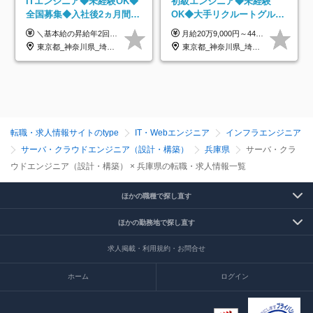
ITエンジニア◆未経験OK◆
初級エンジニア◆未経験
全国募集◆入社後2ヵ月間は
OK◆大手リクルートグルー
研修のみ◆フルリモート
プ正社員◆独自の教育体制
＼基本給の昇給年2回＆プロジェクト手当による昇給年12回！！／ 【経験者の場合】 月給33万円～70万円＋プロジェクト手当＋資格手当 ★スキルや経験を考慮の上、優遇します ★上記給与には固定残業代20時間分(月4万3883円～)を含みます。残業が超過した場合は、追加支給します(残業は月平均3時間とほぼ発生しません。残業がなくても、固定残業代は支給されます) ★試用期間中も、月給や福利厚生等は同じです ---------- 【未経験者の場合】 月給26万円～50万円＋プロジェクト手当＋資格手当 ★スキルや経験を考慮の上、優遇します ★上記給与には固定残業代20時間分(月3万719円～)を含みます。残業が超過した場合は、追加支給します(残業は月平均3時間とほぼ発生しません。残業がなくても、固定残業代は支給されます) ★試用期間6ヵ月あり ・1ヶ月目～：月給23万円～ ・2ヶ月目～6ヶ月目：月給23万円～＋プロジェクト手当1～3万円 （上記給与にはそれぞれ固定残業代20時間分(月3万719円～)を含み、超過した場合は追加支給します。） ---------- 【プロジェクト手当について】 参画するプロジェクトの単価に応じて毎月の歩合給を支給します 業界内でもトップクラスの高還元です！
月給20万9,000円～44万円 ※試用期間6カ月あり（期間中の待遇に変更なし） ※経験・能力・前給を考慮の上、決定いたします ※時間外手当100％支給 ※派遣就業先が変更となる場合には、就業規則、労使協定等に基づき賃金が変更となる可能性があります
OK◆残業月3h◆服装髪型自
◆住宅手当制度あり/s
東京都_神奈川県_埼玉県_千葉県_大阪府_愛知県_北海道_青森県_岩手県_宮城県_秋田県_山形県_福島県_茨城県_栃木県_群馬県_新潟県_山梨県_長野県_富山県_石川県_福井県_静岡県_岐阜県_三重県_兵庫県_京都府_滋賀県_奈良県_和歌山県_広島県_岡山県_鳥取県_島根県_山口県_徳島県_香川県_愛媛県_高知県_福岡県_熊本県_佐賀県_長崎県_大分県_宮崎県_鹿児島県_沖縄県
東京都_神奈川県_埼玉県_千葉県_大阪府_愛知県_青森県_岩手県_宮城県_秋田県_山形県_福島県_茨城県_栃木県_群馬県_山梨県_長野県_福井県_静岡県_岐阜県_三重県_兵庫県_京都府_滋賀県_奈良県_広島県_岡山県_山口県_香川県_福岡県_熊本県_佐賀県_長崎県_大分県_宮崎県_鹿児島県
由
転職・求人情報サイトのtype
IT・Webエンジニア
インフラエンジニア
サーバ・クラウドエンジニア（設計・構築）
兵庫県
サーバ・クラ
ウドエンジニア（設計・構築） × 兵庫県の転職・求人情報一覧
ほかの職種で探し直す
ほかの勤務地で探し直す
求人掲載・利用規約・お問合せ
ホーム
ログイン