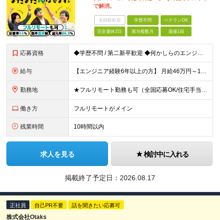
で解消。
未経験歓迎
学歴不問
ベテランOK
完全週休2日
賞与複数月
面接1回
応募資格
◆学歴不問 / 第二新卒歓迎 ◆何かしらのエンジニア経験をお持ちの方 （言語・期間・フェーズ不問） 経験浅めの方も遠慮なくご応募ください！ ■入社前Q＆A ────── ◎実力に見合った報酬が手に
給与
【エンジニア経験6年以上の方】 月給46万円～100万円（固定残業代含む） ※上記月給には月30時間分の固定残業代（月8万7,400円～月19万円）を含む。超過分は全額支給。 【エンジニア経験4年以
勤務地
★フルリモート勤務も可（全国応募OK/住宅手当を支給します） ※案件によって常駐が必要になる場合があります。 ※希望がない限り、転勤はありません ※U・Iターン歓迎 ★ルトラの社員は全国各地で活躍中
働き方
フルリモートがメイン
残業時間
10時間以内
求人を見る
検討中に入れる
掲載終了予定日：
2026.08.17
正社員
自己PR不要
話を聞きたい応募可
株式会社Otaks