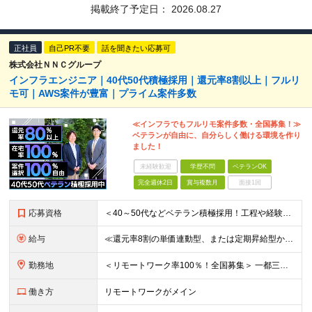
掲載終了予定日：
2026.08.27
正社員
自己PR不要
話を聞きたい応募可
株式会社ＮＮＣグループ
インフラエンジニア｜40代50代積極採用｜還元率8割以上｜フルリ
モ可｜AWS案件が豊富｜プライム案件多数
≪インフラでもフルリモ案件多数・全国募集！≫
ベテランが自由に、自分らしく働ける環境を作り
ました！
未経験歓迎
学歴不問
ベテランOK
完全週休2日
賞与複数月
面接1回
応募資格
＜40～50代などベテラン積極採用！工程や経験年数不問＞ □インフラの設計構築や、運用保守の実務経験をお持ちの方(経験年数、マネジメント経験などは一切問いません) □学歴不問 □転職回数不問
給与
≪還元率8割の単価連動型、または定期昇給型から選べます！≫ ■単価連動型 月給40万円以上＋一時金＋各種手当 ★参画する案件の単価に応じて月給額を決定します(還元率8割) ★昇給随時(案件単価が上が
勤務地
＜リモートワーク率100％！全国募集＞ 一都三県・名古屋・大阪を中心とした、全国の各プロジェクト先へ配属 ★あなたの希望を考慮して決定します ★在宅勤務×出勤のハイブリッドワーク！フルリモートワーク
働き方
リモートワークがメイン