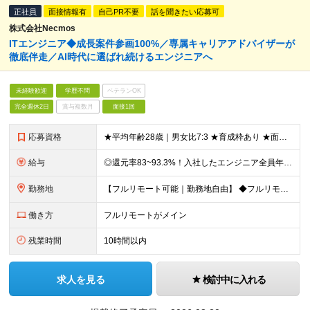
正社員
面接情報有
自己PR不要
話を聞きたい応募可
株式会社Necmos
ITエンジニア◆成長案件参画100%／専属キャリアアドバイザーが
徹底伴走／AI時代に選ばれ続けるエンジニアへ
未経験歓迎
学歴不問
ベテランOK
完全週休2日
賞与複数月
面接1回
応募資格
★平均年齢28歳｜男女比7:3 ★育成枠あり ★面接1回スピード選考 ★20代～30代活躍中 ★学歴不問 ＼日常的にAIを活用している方は大歓迎！／ ◎経験者 何らかの開発・設計構築の経験をお持ち
給与
◎還元率83~93.3%！入社したエンジニア全員年収UP（平均160万円UP/平均月給45万円） ◎上昇還元率制・単価連動型⇒会社利益は最大10万円！残り全てを還元 ◎平均月単価は67万円 月給40
勤務地
【フルリモート可能｜勤務地自由】 ◆フルリモート多数！全国どこでも、好きな場所で働ける ◆UIターン歓迎！転勤なし ◆リモートワーク／出社も自由に選べる 【本社】 〒155-0032 東京都世田谷区
働き方
フルリモートがメイン
残業時間
10時間以内
求人を見る
検討中に入れる