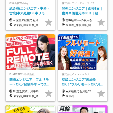
株式会社Widsley
株式会社アイ・ディ・エイチ
総合職(エンジニア・事務・
開発エンジニア｜面接1回｜
営業)◆未経験OK◆リモー
案件単価還元率83％｜給与
トあり◆残業月3h◆服装髪
UP保証｜年休140日｜在宅
≪完全未経験でも月給40万円以上も可能です！≫ -------------- 【1】ITエンジニア 月給26万円～50万円＋プロジェクト手当＋資格手当 【2】IT事務、営業事務 月給26万円～50万円＋プロジェクト手当＋資格手当 ≪【1】【2】共通≫ ★上記給与には固定残業代20時間分(月3万719円～)を含みます。残業が超過した場合は、追加支給します(残業は月平均3時間とほぼ発生しません。残業がなくても、固定残業代は支給されます) ★試用期間6ヵ月あり（期間中は月給23万1000円～。固定残業代20時間分3万719円～を含む／超過分は別途支給） -------------- 【3】SES営業、SaaS営業 月給30万円以上＋インセンティブ＋各種手当 ★上記給与には固定残業代45時間分(月7万6967円～)を含みます。残業が超過した場合は、追加支給します(残業は月平均3時間とほぼ発生しません。残業がなくても、固定残業代は支給されます) ★試用期間6ヵ月あり(期間中も給与や福利厚生は同じです)
前職給与＋αの収入を保証 月給42万円～120万円＋各種手当＋賞与 給与基準が明確かつ高還元です。 一人ひとりが安定した環境のもと、長く活躍できる職場を目指しています。 ※平均年収650万円 ・還元率83％ ・各種手当について 職能手当／職務手当／資格手当／営業手当 など ※前職での経験・能力、給与などを考慮の上、当社規定により優遇いたします ※試用期間あり（3ヶ月／期間中の条件に変動はありません） ※上記金額には固定残業代（78,948円～225,564円/月30時間分）を含みます 超過分は別途全額支給いたします ・年収UPを保証 過去には転職時に〈年収200万円UP〉したエンジニアも在籍しています。入社時だけでなく、入社後も安心の給与水準で働ける環境です。キャリアや技術力が正当に評価されていないと感じていたら、一度面接でお話ししましょう！ 当社では管理職の人数は最低限にし、無駄な管理をしません。その費用削減分を社員の給与に還元しています！
型自由
利用率9割｜独立支援・副業
東京都_神奈川県_埼玉県_千葉県_大阪府_愛知県_北海道_青森県_岩手県_宮城県_秋田県_山形県_福島県_茨城県_栃木県_群馬県_新潟県_山梨県_長野県_富山県_石川県_福井県_静岡県_岐阜県_三重県_兵庫県_京都府_滋賀県_奈良県_和歌山県_広島県_岡山県_鳥取県_島根県_山口県_徳島県_香川県_愛媛県_高知県_福岡県_熊本県_佐賀県_長崎県_大分県_宮崎県_鹿児島県_沖縄県
東京都_神奈川県_埼玉県_千葉県_大阪府_愛知県_北海道_青森県_岩手県_宮城県_秋田県_山形県_福島県_茨城県_栃木県_群馬県_新潟県_山梨県_長野県_富山県_石川県_福井県_静岡県_岐阜県_三重県_兵庫県_京都府_滋賀県_奈良県_和歌山県_広島県_岡山県_鳥取県_島根県_山口県_徳島県_香川県_愛媛県_高知県_福岡県_熊本県_佐賀県_長崎県_大分県_宮崎県_鹿児島県_沖縄県
制度
FLARETECH株式会社
株式会社Ｃｒａｎｅ＆Ｉ
開発エンジニア｜フルリモ
初級エンジニア*未経験
ートOK／経験半年～でOK
OK！*フルリモートOK*月給
／実質還元率80～90%／前
32万～*残業月9.8h*1ヶ月の
☑︎ 直近実績、月平均17,000円の昇給 ☑︎ 前職給与100%保証 ☑︎ 実質還元率80～90% ☑︎ 待機時も給与は満額支給 月給35万円～70万円＋交通費など各種手当 ※想定年収：4,200,000円～10,560,000円 ※経験・能力等を考慮の上で決定します。 ※上記金額には、みなし残業手当（50時間分・104,000円～212,000円）を含みます。超過分は別途追加支給します。 ┗残業時間は月平均10時間、多い時でも20時間程度と安定しております ★単価連動型の給与体系ではないため、万が一待機になってもその間の給与は満額支給しています。 ＜1年間の昇給事例をご紹介！＞ ・20代/フロントエンドエンジニア：月給274,000円→月給362,000円（＋88,000円/月） ・20代/iOSエンジニア：月給237,000円→月給287,000円（＋50,000円/月） ・20代/Androidエンジニア：月給316,000円→月給374,000円（＋58,000円/月） ・30代/Javaエンジニア（上流）：月給340,000円→月給418,000円（＋78,000円/月） ・30代/PMO：月給340,000円→月給418,000円（＋78,000円/月）
★未経験でも月給32万円スタート★ 月収32万円～35万円＋各種手当（資格手当だけで毎月15万の上乗せ実績あり！） ★資格手当豊富！1資格につき最大3万円支給 ★功績手当の導入で、毎月のお給与に上乗せで最大10万円支給している社員も！ ★1回の昇級で年収数十万UPも可 ★ゆくゆくは年収1000万以上も目指せる 年俸384万円～1,162万8,000円（12分割） ※経験・スキルを考慮の上決定します ※上記金額には固定残業代（月30h分・60,800円～66,500円）を含みます ※超過分は別途全額支給します ※試用期間2ヶ月間あり（その他待遇に差異はありません）
給保証／AI系など最先端案
研修*資格取得率100％
東京都_神奈川県_埼玉県_千葉県_大阪府_愛知県_北海道_青森県_岩手県_宮城県_秋田県_山形県_福島県_茨城県_栃木県_群馬県_新潟県_山梨県_長野県_富山県_石川県_福井県_静岡県_岐阜県_三重県_兵庫県_京都府_滋賀県_奈良県_和歌山県_広島県_岡山県_鳥取県_島根県_山口県_徳島県_香川県_愛媛県_高知県_福岡県_熊本県_佐賀県_長崎県_大分県_宮崎県_鹿児島県_沖縄県
東京都
件多数