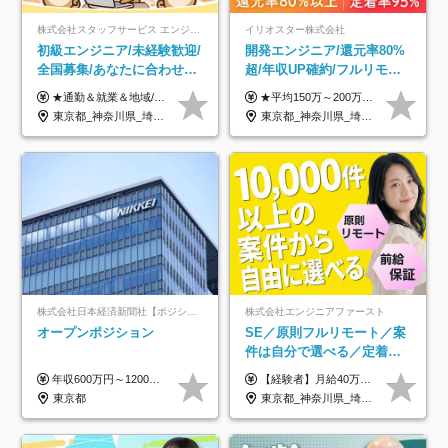
株式会社スタッフサービス エンジニアリング事業本部
イリオスター株式会社
初級エンジニア/未経験歓迎/
開発エンジニア/還元率80%
全国募集/あなたに合わせた
超/年収UP確約/フルリモ
オリジナル研修をご用
OK/年休130日/平均残業7h/
★通勤＆就業＆地域/住宅＆役職手当あり ★残業代は全額支給 ★選べる給与制度あり！ ■東京・神奈川・千葉・埼玉勤務の場合 月給24.5万円～55万円＋諸手当 （残業代は全額支給） (20,000円の地域/住宅手当込み) ■愛知・京都・大阪・兵庫勤務の場合 月給24万円以上＋諸手当 （残業代は全額支給） (15,000円の地域/住宅手当込み) ■茨城・栃木・群馬・静岡・三重・滋賀・広島・福岡勤務の場合 月給23.5万円以上＋諸手当 （残業代は全額支給） (10,000円の地域/住宅手当込み) ■北海道・宮城・山梨・長野・岐阜・奈良・和歌山・岡山勤務の場合 月給23万円以上＋諸手当 （残業代は全額支給） (5,000円の地域/住宅手当込み) ■その他のエリア勤務の場合 月給22.5万円以上＋諸手当 （残業代は全額支給） ※経験や能力を考慮し、当社規定により優遇します 【昇給：年一回実施】 【選べる給与制度】 ★収入を重視する方に… 「変動型人事制度」の選択も可能（派遣先からの評価に応じて収入アップ！） ※年2回のタイミングで希望者と面談の上決定します。
★平均150万～200万円年収UPを実現！ ★前職給与を100％保証！ ★案件内容の開示・明確な評価体制あり ⇒クライアント評価で即昇給を実現したケースも◎ ★年12回（毎月昇給チャンスあり） ■月給35万円～103万円 ※経験・能力・前職給与を考慮し、決定 ※上記給与には月30時間分(6万6500円以上)の固定残業代が含まれます。超過分は手当として別途支給します ※試用期間3ヶ月あり(期間中の給与・待遇面に差異はありません) ▼収入アップの実例をご紹介 ───────────── ★働き方改革をした30代男性（PG） 子どもが生まれたばかりなのに、忙しい現場で残業も月50～60時間が当たり前。 ⇒残業ほぼゼロ＆週3リモートの働き方に！しかも給与もアップ！ ★収入アップした30代男性（PM） 子供が3人いて家計も苦しく、残業代で稼ぐ日々… ⇒残業をたくさんしていた年収額より、100万円以上アップしました！
意/AI・IoT/残業平均8時間
約2万件の案件から選択
東京都_神奈川県_埼玉県_千葉県_大阪府_愛知県_北海道_岩手県_宮城県_山形県_福島県_茨城県_栃木県_群馬県_山梨県_長野県_富山県_石川県_静岡県_岐阜県_三重県_兵庫県_京都府_滋賀県_奈良県_広島県_岡山県_山口県_愛媛県_福岡県_熊本県_長崎県
東京都_神奈川県_埼玉県_千葉県_大阪府_愛知県_北海道_青森県_岩手県_宮城県_秋田県_山形県_福島県_茨城県_栃木県_群馬県_新潟県_山梨県_長野県_富山県_石川県_福井県_静岡県_岐阜県_三重県_兵庫県_京都府_滋賀県_奈良県_和歌山県_広島県_岡山県_鳥取県_島根県_山口県_徳島県_香川県_愛媛県_高知県_福岡県_熊本県_佐賀県_長崎県_大分県_宮崎県_鹿児島県_沖縄県
株式会社日本経済新聞社【ポジションマッチ登録】
株式会社エンジニアファースト
オープンポジション
SE／原則フルリモート／案
件は自分で選べる／定着率
93%／20～30代活躍中！
年収600万円～1200万円 ※上記年収は、想定年収です。住居費補助、子手当などの各種手当を含む金額です。 ※経験・能力等を考慮の上、当社規定により決定します。
【経験者】月給40万円～120万円(固定残業代含む)+各種手当 ★前職給与の総収入額を100％保証｜還元率84％〜100％ ★20代の平均年収570万円 ※月給には、みなし残業手当(月30時間／5万8000円以上)を含みます 超過分は別途追加支給 ※固定残業代は、時間外労働の有無に関わらず30時間分を、月5万8000円~15万7000円支給 ※上記を超える時間外労働分は追加で支給 【未経験者】月給21万円以上＋各種手当 固定残業なし(残業代発生分全額支給) ※6ヶ月の試用期間あり（※条件に変動なし） ▼単価連動性×還元率は84％～100％で収入の大幅UPが可能！ ・案件単価が月50万円の場合：年収417万円 ・案件単価が月70万円の場合：年収584万円 ・案件単価が月100万円の場合：年収834万円 ＜モデル年収＞ ▼400万円～500万円(入社初年度) ▼542万円～626万円(入社2年) ▼667万円～700万円(入社3年） ▼709万円～801万円(入社5年）
東京都
東京都_神奈川県_埼玉県_千葉県_大阪府_愛知県_北海道_青森県_岩手県_宮城県_秋田県_山形県_福島県_茨城県_栃木県_群馬県_新潟県_山梨県_長野県_富山県_石川県_福井県_静岡県_岐阜県_三重県_兵庫県_京都府_滋賀県_奈良県_和歌山県_広島県_岡山県_鳥取県_島根県_山口県_徳島県_香川県_愛媛県_高知県_福岡県_熊本県_佐賀県_長崎県_大分県_宮崎県_鹿児島県_沖縄県