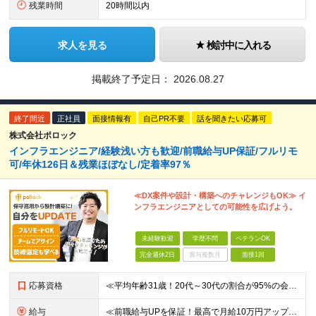
残業時間
20時間以内
求人を見る
検討中に入れる
掲載終了予定日：
2026.08.27
終了間近
正社員
面接情報有
自己PR不要
話を聞きたい応募可
株式会社ポロック
インフラエンジニア/経験浅い方も歓迎/前職給与UP保証/フルリモ
可/年休126日＆残業ほぼなし/定着率97％
≪DX案件や設計・構築へのチャレンジもOK≫ イ
ンフラエンジニアとしての可能性を広げよう。
未経験歓迎
学歴不問
ベテランOK
完全週休2日
賞与複数月
面接1回
応募資格
≪平均年齢31歳！20代～30代の割合が95%の会社です！≫ ■インフラエンジニアとしての実務経験をお持ちの方(年数、フェーズ不問) ■学歴・経験不問 ★面接では当社でどんなキャリアが描けるのか、あ
給与
≪前職給与UPを保証！最高で月給10万円アップも可能！≫ 月給35万円～70万円＋各種手当 ※経験・スキルに応じて決定いたします ※試用期間（6ヶ月）あり、期間中の給与・待遇に差異はありません ★