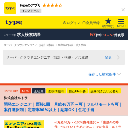
typeのアプリ
インストール
ログイン
会員登録
検討中(
0
)
MENU
57
求人検索結果
件中
51～57
件表示
2ページ目
サーバ・クラウドエンジニア（設計・構築） × 兵庫県の転職・求人情報
サーバ・クラウドエンジニア（設計・構築）／兵庫県
変更
保存した検索条件
PICK UP!
NEW
正社員
面接情報有
自己PR不要
話を聞きたい応募可
株式会社ルトラ
開発エンジニア｜面接1回｜月給46万円～可｜フルリモートも可｜
案件選択制｜定着率96％以上｜副業OK｜住宅手当
≪月給46万〜×100%案件選択≫ 「生成AIの時
代、ついていくためには…」 その焦り、ルトラ