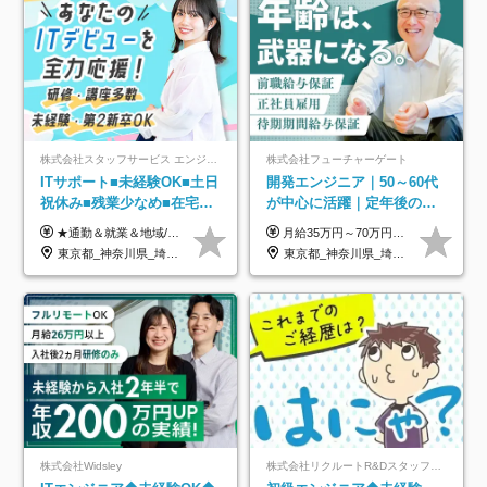
株式会社スタッフサービス エンジニアリング事業本部
株式会社フューチャーゲート
ITサポート■未経験OK■土日
開発エンジニア｜50～60代
祝休み■残業少なめ■在宅実
が中心に活躍｜定年後の給
績あり■約900種類のスキル
与減ナシ｜年収50万円アッ
★通勤＆就業＆地域/住宅＆役職手当あり ★残業代は全額支給 ★選べる給与制度あり！ ■東京・神奈川・千葉・埼玉勤務の場合 月給24.5万円～55万円＋諸手当 （残業代は全額支給） (20,000円の地域/住宅手当込み) ■愛知・京都・大阪・兵庫勤務の場合 月給24万円以上＋諸手当 （残業代は全額支給） (15,000円の地域/住宅手当込み) ■茨城・栃木・群馬・静岡・三重・滋賀・広島・福岡勤務の場合 月給23.5万円以上＋諸手当 （残業代は全額支給） (10,000円の地域/住宅手当込み) ■北海道・宮城・山梨・長野・岐阜・奈良・和歌山・岡山勤務の場合 月給23万円以上＋諸手当 （残業代は全額支給） (5,000円の地域/住宅手当込み) ■その他のエリア勤務の場合 月給22.5万円以上＋諸手当 （残業代は全額支給） ※経験や能力を考慮し、当社規定により優遇します 【昇給：年一回実施】 【選べる給与制度】 ★収入を重視する方に… 「変動型人事制度」の選択も可能（派遣先からの評価に応じて収入アップ！） ※年2回のタイミングで希望者と面談の上決定します。
月給35万円～70万円（固定残業代30時間分63,869円～を含む）+賞与年1回 ※30時間を超える分は別途支給します ●これまでのご経験・スキル・前職給与をできる限り考慮します ●待機期間も給与を100％支給します ●試用期間中も給与や福利厚生は同じです ≪年収を維持しながら長く働けます！≫ 一般的な企業では55歳や60歳を機に年収が下がりますが、 当社は役職などではなく「スキルや経験」で評価。 エンジニアとして長く働きながら あなたにふさわしい年収を維持できます！
アップ講座あり■全国募集
プ実績／昇給率92％（直近3
東京都_神奈川県_埼玉県_千葉県_大阪府_愛知県_北海道_岩手県_宮城県_山形県_福島県_茨城県_栃木県_群馬県_山梨県_長野県_富山県_石川県_静岡県_岐阜県_三重県_兵庫県_京都府_滋賀県_奈良県_広島県_岡山県_山口県_愛媛県_福岡県_熊本県_長崎県
東京都_神奈川県_埼玉県_千葉県
年）
株式会社Widsley
株式会社リクルートR&Dスタッフィング【リクルートグループ】