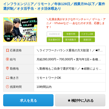
インフラエンジニア／リモート／年休128日／残業月9h以下／案件
選択制／オタ活手当・オタ活休暇あり
＼社員全員がオタクなITベンチャー／ ゲーム・ア
ニメ・VTuberなど──あなたのオタ活、応援しま
す！
未経験歓迎
学歴不問
ベテランOK
完全週休2日
賞与複数月
面接1回
応募資格
＼ライフワークバランス重視の方大歓迎！／ ■IT業界で何かしらの実務経験をお持ちの方（1年以上） ※技術領域や工程は不問です。 ＼こんな方はぜひご応募ください！／ ★何かに熱中できる方 ★趣味も仕事
給与
月給280,000円～700,000円＋賞与年1回＋各種手当 ★上記にはみなし残業代として月30時間分（47,750円～130,424円）を含みます。超過分は別途支給します ★経験やスキル、キャリアの
勤務地
＼勤務地もご自身で選択可能！／ ★経験によりフルリモートも対応いたします！ ★関東への転居を希望する場合は引っ越し補助あり！ 全国からのご応募お待ちしております！ ・首都圏（東京都、神奈川県、埼玉県
働き方
リモートワークOK
残業時間
10時間以内
求人を見る
検討中に入れる