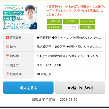
＜還元率80％｜年収200万UP実績あり｜上場グル
ープ＞ ずっとエンジニアでいられる環境が、こ
こにあります。
未経験歓迎
学歴不問
ベテランOK
完全週休2日
賞与複数月
面接1回
応募資格
◆学歴不問 ◆何らかインフラ経験がある方 1年未満のご経験でも歓迎！ ◆経験年数・担当フェーズ・言語不問 ＼こんな方もぜひご応募ください！／ ・IT業界で何らかの実務経験をお持ちの方 ・第二新卒の方
給与
月給35万円～100万円 ★経験・能力を考慮の上、決定 ★前職給与を100％保証 ★案件内容の開示・明確な評価制度 ※上記金額には30時間分・6万6500円以上の固定残業代が含まれています ※超過
勤務地
＼あなたの希望の働き方を叶えよう／ ★フルリモート・リモートワークOK ★希望を考慮します ★転居を伴う転勤は無し 本社：東京都豊島区高田2丁目17-22 目白中野ビル 5階 大阪：大阪府大阪市西区
働き方
リモートワークOK
残業時間
10時間以内
求人を見る
検討中に入れる
掲載終了予定日：
2026.08.20