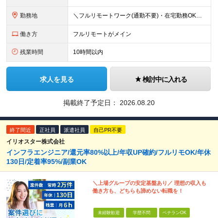
勤務地
＼フルリモートワーク(通勤不要)・在宅勤務OK／ ★各プロジェクト先／完全在宅案件有 ※基本的に転勤はありません ★オフィス内完全禁煙（喫煙スペースは別途有）※現場によります ＝＝＝＝＝ 【大阪本
働き方
フルリモートがメイン
残業時間
10時間以内
求人を見る
検討中に入れる
掲載終了予定日：
2026.08.20
終了間近
正社員
派遣社員
自己PR不要
イリオスター株式会社
インフラエンジニア/還元率80%以上/年収UP確約/フルリモOK/年休
130日/定着率95%/副業OK
＼上場グループの安定基盤あり／ 理想の収入も
働き方も、どちらも諦めない転職を！
未経験歓迎
学歴不問
ベテランOK