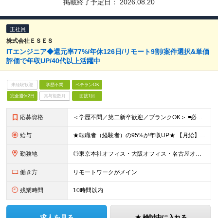
掲載終了予定日：
2026.08.20
正社員
株式会社ＥＳＥＳ
ITエンジニア◆還元率77%/年休126日/リモート9割/案件選択&単価
評価で年収UP/40代以上活躍中
未経験歓迎
学歴不問
ベテランOK
完全週休2日
賞与複数月
面接1回
応募資格
＜学歴不問／第二新卒歓迎／ブランクOK＞ ◾️必須スキル IT業界での何らかの実務経験が3年以上ある方 ◎担当フェーズ・使用言語・開発環境・経験年数・雇用形態などは一切問いません！ ◎ブランクがある
給与
★転職者（経験者）の95%が年収UP★ 【月給】 月給35万円～80万円（みなし残業代含む） ※みなし残業代（月30時間分／66,465円～151,899円）を含む。超過分は追加支給。 ※経験・能力
勤務地
◎東京本社オフィス・大阪オフィス・名古屋オフィス・福岡オフィス ◎首都圏・関西圏・名古屋・福岡のクライアント先 ※希望を考慮いたします。 ※会社都合の転勤はありません（100％エンジニアに選択権があ
働き方
リモートワークがメイン
残業時間
10時間以内
求人を見る
検討中に入れる