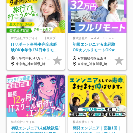
株式会社エスアイイー 【東京プロマーケット上場】
株式会社Ｃ Ａｄｄｉｔｉｏｎ
ITサポート事務◆完全未経
初級エンジニア★未経験
験OK◆年休134日◆リモー
OK★フルリモートOK★月
トOK◆残業月7h以下◆賞与
給32万円～★残業月10h＆
＼平均年収517万円！入社5年目まで毎年必ず昇給／ ■賞与年3回 ■年収800万円以上も可 ■入社3年以上の平均年収469.2万円 月給23万2000円以上＋賞与年3回＋各種手当 ☆入社5年目まで最大1万5000円の定期昇給を確約 ┃各種手当充実 ・規定の資格を取得すれば、2000円～5万円を毎月支給（2万4000円～60万円／年） ・研修中に取得した取得率95％の資格でも研修後の給料UP ※月給は年齢・経験・能力を考慮して、優遇いたします ※上記月給金額は固定残業代（20時間/3万1300円円以上）を含み、超過分は別途支給いたします ※試用期間（6ヶ月）は月給に変動はありますが、その他待遇に差異はありません ├入社後1ヶ月～3ヶ月間は、月給20万1900円となります └上記金額は固定残業代（10時間／1万6000円）を含み、超過分は別途支給いたします
★前職給与保証あり ★月給32万円以上＋インセンティブあり 月給32万円以上＋インセンティブ＋各種手当 ※上記には固定残業代（月30時間・44,400円～）を含みます ※超過分は別途支給します ※試用期間はございません ★＼成果＝あなたの収入／★ 【1】案件単価ー8万円＝あなたの給与 参画したプロジェクトの案件単価から 一律8万円引いた金額があなたの給与です！ （月給例） ■1人称での構築・小規模な詳細設計 案件単価55万円ー8万円＝月給47万円（還元率85.5%） ■大型案件の設計・構築やプロジェクト管理 案件単価90万円ー8万円＝月給82万円（還元率91.1%） ‥‥‥‥‥‥‥‥‥‥‥‥‥‥‥‥‥‥ 【2】月給の他にも豊富なインセンティブあり 全員が月3～13万円のインセンティブをゲットしています！ ≪インセンティブ制度≫ 稼働している現場で増員・交代が発生し、 当社の人員を配属が決定した際に支給。 ◇C Addition正社員が参画 ：実粗利の10%／毎月 ◇協力会社所属の社員が参画：実粗利の30%／毎月 ≪リファラル制度≫ あなたの知り合いが当社のメンバーになった際に、 毎月1人あたり2万円支給します◎ ‥‥‥‥‥‥‥‥‥‥‥‥‥‥‥‥‥‥
年3回◆5年目まで必ず昇給
年休120日以上★副業可
東京都_神奈川県_埼玉県_千葉県_大阪府_愛知県_北海道_青森県_岩手県_宮城県_秋田県_山形県_福島県_茨城県_栃木県_群馬県_新潟県_山梨県_長野県_富山県_石川県_福井県_静岡県_岐阜県_三重県_兵庫県_京都府_滋賀県_奈良県_和歌山県_広島県_岡山県_鳥取県_島根県_山口県_徳島県_香川県_愛媛県_高知県_福岡県_熊本県_佐賀県_長崎県_大分県_宮崎県_鹿児島県_沖縄県
東京都_神奈川県_埼玉県_千葉県_大阪府_愛知県_北海道_青森県_岩手県_宮城県_秋田県_山形県_福島県_茨城県_栃木県_群馬県_新潟県_山梨県_長野県_富山県_石川県_福井県_静岡県_岐阜県_三重県_兵庫県_京都府_滋賀県_奈良県_和歌山県_広島県_岡山県_鳥取県_島根県_山口県_徳島県_香川県_愛媛県_高知県_福岡県_熊本県_佐賀県_長崎県_大分県_宮崎県_鹿児島県_沖縄県
株式会社ミライル
株式会社ルトラ
初級エンジニア/未経験歓迎/
開発エンジニア｜面接1回｜