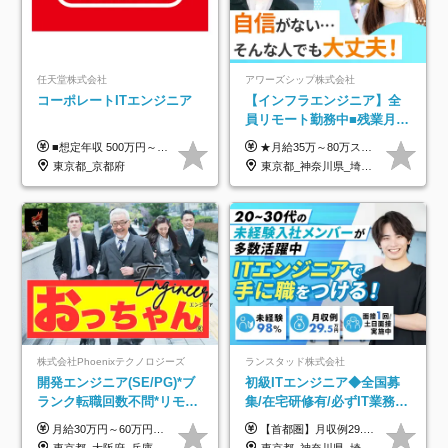
任天堂株式会社
アワーズシップ株式会社
コーポレートITエンジニア
【インフラエンジニア】全
員リモート勤務中■残業月
3h■最大3ヶ月の連休あり■
■想定年収 500万円～900万円 月給制 月給278,000円～ ※残業が発生した場合、残業代を別途全額支給します ※試用期間2ヶ月あり(待遇や給与に差異はありません)
★月給35万～80万スタートも可 【未経験の方】 ■月給26万～80万＋賞与年2回（年2ヶ月分） 【何かしらのインフラエンジニア経験をお持ちの方】 ■月給35万～80万＋賞与年2回（年2ヶ月分） ※スキル・経験などを考慮し決定します ※試用期間6ヶ月あり。期間中は契約社員となります。その他の待遇に差異はありません（試用期間終了後、昇給の可能性あり） ※上記金額には固定残業代（月30時間分／4万9600円～15万2600円）を含みます。超過分は別途支給いたします。 ＼頑張りはインセンティブで還元！／ クライアントに貢献度を評価され、当社のエンジニアが追加で案件に参画することになるなど、会社にとって利益になる行動はしっかり評価します。 会社の成長に貢献できていることを実感でき、「もっと頑張ろう」と思える体制づくりを整えています！
年休126日■20～30代活躍
東京都_京都府
東京都_神奈川県_埼玉県_千葉県_大阪府
中！
株式会社Phoenixテクノロジーズ
ランスタッド株式会社
開発エンジニア(SE/PG)*ブ
初級ITエンジニア◆全国募
ランク転職回数不問*リモー
集/在宅研修有/必ずIT業務配
ト案件多数*残業ほぼ0*通院
属/月収例29.5万円/Web面接
月給30万円～60万円+住宅手当+職能手当+役職手当+決算賞与+報奨金 ※経験・能力を考慮し、優遇します ※給与には20時間分のみなし時間外手当(3万7000円以上)を含みます(超過時間分は別途追加支給) ※試用期間3～6ヵ月あり(その間の給与、待遇に差異なし) ※場合によって契約社員での採用の可能性あり(面接時に応相談)
【首都圏】月収例29.5万円（月給26万円＋諸手当） 【東海・関西】月収例28.5万円（月給25万円＋諸手当） 【九州】月収例26万円（月給23万円＋諸手当） ※経験・スキル・前職給与を踏まえ、総合的に判断して決定します。 例：首都圏 月収例31万円（月給27万円＋諸手当） ◆各種手当 ・通勤手当（上限4万円まで） ・残業代手当（1分単位で全額支給） ※固定残業代制は採用しておりません ・深夜勤務手当 ・資格取得支援（ランクに応じてお祝い金1万円～10万円を支給） ◆昇給：年1回 ◆補足 ・研修中1ヶ月間は、時給1670円となります。 ・試用期間6ヶ月あり。その間の待遇に変更はありません。 ※詳細は面接時にご案内します。
のための半休制度あり
1回/SE
東京都_大阪府_兵庫県_京都府_福岡県
東京都_神奈川県_埼玉県_千葉県_大阪府_愛知県_兵庫県_京都府_福岡県