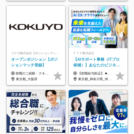
コクヨ株式会社【ポジションマッチ登録】
ＦＴＣ株式会社
オープンポジション【ポジ
【AIサポート事務（ITプロ
ションマッチ登録】
候補）】あなたのビジネス
経験をAI業界で活かす◆IT
前職のご経験・スキル等を考慮して決定します。
【前職給与保証】 ■未経験者： 月給30万円～35万円 ■ローキャリア（経験目安1年程度）： 月給35万円～40万円 ■経験者（経験目安3年以上）： 月給40万円～60万円 ■即戦力（経験目安5年以上）： 月給45万円～80万円 ※上記金額には固定残業代30時間分 【未経験者5万5000円～7万3000円、 ローキャリア6万4000円～7万3000円、 経験者5万8000円～10万9000円、 即戦力8万2000円～14万5000円】を含みます。 ※30時間を超える場合は追加で全額支給します。 ※経験・能力・前職給与などを総合的に評価したうえでご納得いただけるよう個別決定。 未経験者の場合、前職給与とポテンシャルを査定のうえ決定いたします。 ※日本国内でのIT業界経験、または同等の実務経験と能力に応じて決定します。 ※前職給与は日本円かつ、日本国内での実績に基づき評価します。 【納得の評価システム】 ★クォーター毎に査定する評価制度導入！ 明確な評価基準で翌年度年収を上げましょう！ ★評価対象期間に在籍中のほとんどの社員が昇給し 年収アップを実現しています！ ★様々なインセンティブ制度を用意し多角的に正当評価しています！ ※試用期間6カ月（期間中の待遇等に差異なし）
未経験OK◆目指せるコンサ
東京都_大阪府
東京都_神奈川県_埼玉県_千葉県
ル