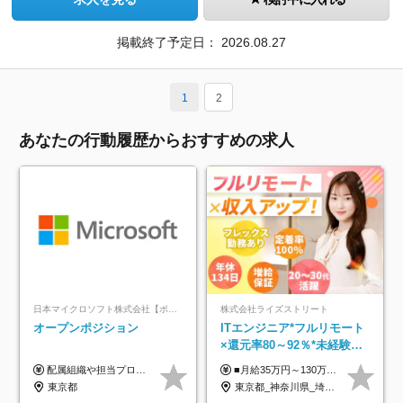
掲載終了予定日：
2026.08.27
1
2
あなたの行動履歴からおすすめの求人
日本マイクロソフト株式会社【ポジションマッチ登録】
株式会社ライズストリート
オープンポジション
ITエンジニア*フルリモート
×還元率80～92％*未経験歓
迎*年休134日*月給35万～*
配属組織や担当プロジェクトにより異なります。 ▼参考情報 ----------------------- 年俸650万～（1/12を月々支給） ※経験、能力を考慮の上、当社規定により優遇いたします。 ※時間外、休日出勤、深夜手当に対する賃金も基本年俸に含みます。
■月給35万円～130万円＋賞与年2回＋各種手当 ※システムエンジニアの経験をお持ちの方は月給41万円以上＋賞与年2回（108万円～）＋手当 ■単価（年収）アップのチャンスは最大年12回 ※残業代は1分単位で100％全額支給。サービス残業などは一切ありません ※試用期間6ヵ月（試用期間中の待遇・給与に差はありません）
定着率100%
東京都
東京都_神奈川県_埼玉県_千葉県_大阪府_愛知県_北海道_青森県_岩手県_宮城県_秋田県_山形県_福島県_茨城県_栃木県_群馬県_新潟県_山梨県_長野県_富山県_石川県_福井県_静岡県_岐阜県_三重県_兵庫県_京都府_滋賀県_奈良県_和歌山県_広島県_岡山県_鳥取県_島根県_山口県_徳島県_香川県_愛媛県_高知県_福岡県_熊本県_佐賀県_長崎県_大分県_宮崎県_鹿児島県_沖縄県