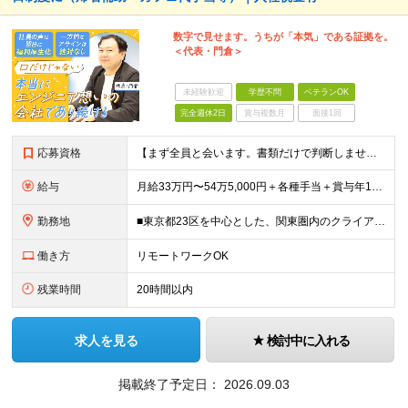
数字で見せます。うちが「本気」である証拠を。
＜代表・門倉＞
未経験歓迎
学歴不問
ベテランOK
完全週休2日
賞与複数月
面接1回
応募資格
【まず全員と会います。書類だけで判断しません。】 ■学歴不問 ■何らかのITエンジニア実務経験をお持ちの方（年数・工程・領域不問） ◎こんな方も歓迎します！ ・別業界を経験してIT業界に戻りたい「
給与
月給33万円〜54万5,000円＋各種手当＋賞与年1回 ※経験・スキルを考慮のうえ、双方が納得するまで話し合って決定します。 ※上記月給額にはみなし残業手当（20時間分／4万5000円～）を含む（超
勤務地
■東京都23区を中心とした、関東圏内のクライアント先 ※東京・渋谷・銀座・横浜の案件が多数 ★転勤はありません！ ★勤務地は希望を考慮します！ ★全社員の約8割がリモートワーク実施中！ プロジェク
働き方
リモートワークOK
残業時間
20時間以内
求人を見る
検討中に入れる
掲載終了予定日：
2026.09.03