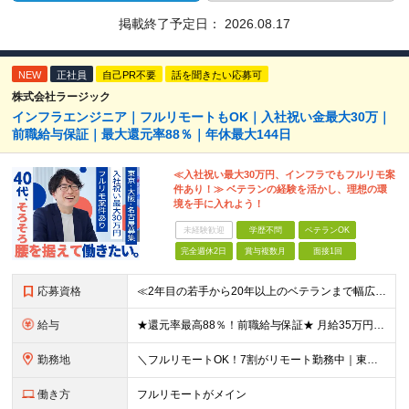
掲載終了予定日：
2026.08.17
NEW
正社員
自己PR不要
話を聞きたい応募可
株式会社ラージック
インフラエンジニア｜フルリモートもOK｜入社祝い金最大30万｜
前職給与保証｜最大還元率88％｜年休最大144日
≪入社祝い最大30万円、インフラでもフルリモ案
件あり！≫ ベテランの経験を活かし、理想の環
境を手に入れよう！
未経験歓迎
学歴不問
ベテランOK
完全週休2日
賞与複数月
面接1回
応募資格
≪2年目の若手から20年以上のベテランまで幅広く活躍！≫ ■インフラエンジニアとしての実務経験をお持ちの方 ┗サーバ・ネットワークいずれかのみでも可 ┗オンプレミスのみ経験者もOK ┗リーダー経験など
給与
★還元率最高88％！前職給与保証★ 月給35万円～＋賞与年2回 ★還元率は案件単価の76～88％！ ★入社祝い金10～30万円！住宅・在宅・家族など手当充実！ ◎経験・スキルなどを考慮し、優遇し
勤務地
＼フルリモートOK！7割がリモート勤務中｜東京・愛知・大阪で積極採用中！／ 東京・神奈川・千葉・埼玉、大阪・京都・兵庫・滋賀、愛知などのプロジェクト先、または在宅勤務 ★転勤なし ★希望するエリアで
働き方
フルリモートがメイン