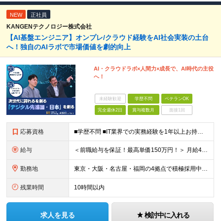
NEW
正社員
KANGENテクノロジー株式会社
【AI基盤エンジニア】オンプレ/クラウド経験をAI社会実装の土台
へ！独自のAIラボで市場価値を劇的向上
AI・クラウドラボ×人間力×成長で、AI時代の主役
へ！
未経験歓迎
学歴不問
ベテランOK
完全週休2日
賞与複数月
面接1回
応募資格
■学歴不問 ■IT業界での実務経験を1年以上お持ちの方 ★経験した業務範囲／使用言語などの開発環境／前職での雇用形態は一切不問です！ 【設立4年目で440名に拡大中！】 年齢・経験も多様なメンバーが
給与
＜前職給与を保証！最高単価150万円！＞ 月給40万円～120万円+賞与 ◎入社した全員が年収UPしています！平均161万円UP！ ※経験・能力などを考慮の上、決定します。 ※上記給与には、月30
勤務地
東京・大阪・名古屋・福岡の4拠点で積極採用中。 ※転居を伴う転勤はなし。U・Iターン大歓迎！ ※本社または各拠点近郊のプロジェクト先での勤務となります。 ※プロジェクトにより、フルリモート相談可 【
残業時間
10時間以内
求人を見る
検討中に入れる