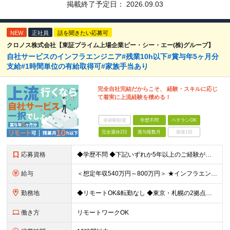
掲載終了予定日：
2026.09.03
NEW
正社員
話を聞きたい応募可
クロノス株式会社【東証プライム上場企業ピー・シー・エー(株)グループ】
自社サービスのインフラエンジニア#残業10h以下#賞与年5ヶ月分
支給#1時間単位の有給取得可#家族手当あり
完全自社完結だからこそ、 経験・スキルに応じ
て着実に上流経験を積める！
未経験歓迎
学歴不問
ベテランOK
完全週休2日
賞与複数月
面接1回
応募資格
◆学歴不問 ◆下記いずれか5年以上のご経験がある方 AWS、インフラ設計、インフラ構築 ＼こんな方も大歓迎／ ・自動化や標準化を推進することが好きな方 ・インフラアーキテクトやSREを目指したい方
給与
＜想定年収540万円～800万円＞ ★インフラエンジニアの場合は想定年収【540万～800万円】ほどとなります。 【東京都】 ◆月給：33.4万円～＋賞与年2回（賞与支給実績5ヶ月分）＋残業代全額支
勤務地
◆リモートOK&転勤なし ◆東京・札幌の2拠点で募集中 【東京本社】 東京都千代田区神田練塀町300 住友不動産秋葉原駅前ビル17F 【札幌開発センター】 北海道札幌市北区北7条西4-5-1 伊藤
働き方
リモートワークOK