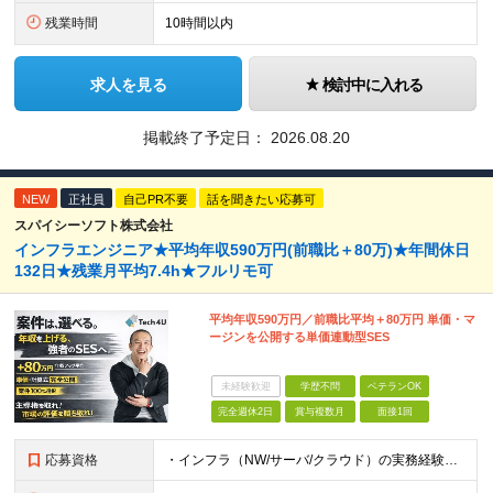
残業時間
10時間以内
求人を見る
検討中に入れる
掲載終了予定日：
2026.08.20
NEW
正社員
自己PR不要
話を聞きたい応募可
スパイシーソフト株式会社
インフラエンジニア★平均年収590万円(前職比＋80万)★年間休日
132日★残業月平均7.4h★フルリモ可
平均年収590万円／前職比平均＋80万円 単価・マ
ージンを公開する単価連動型SES
未経験歓迎
学歴不問
ベテランOK
完全週休2日
賞与複数月
面接1回
応募資格
・インフラ（NW/サーバ/クラウド）の実務経験をお持ちの方（目安：1年以上は全員面接確定） ・インフラに興味がある未経験の方 ・学歴不問 ■ こんな方を歓迎します ・IaC（Terraform等）