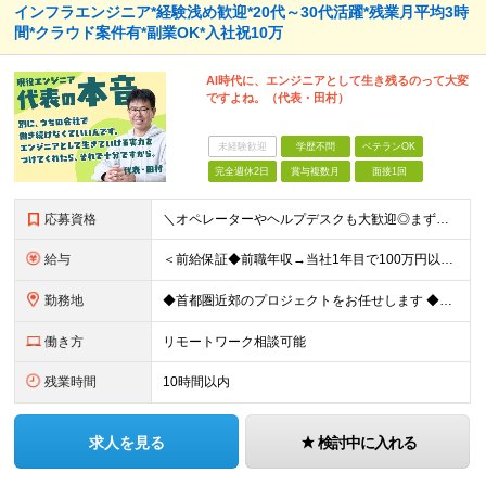
インフラエンジニア*経験浅め歓迎*20代～30代活躍*残業月平均3時
間*クラウド案件有*副業OK*入社祝10万
AI時代に、エンジニアとして生き残るのって大変
ですよね。（代表・田村）
未経験歓迎
学歴不問
ベテランOK
完全週休2日
賞与複数月
面接1回
応募資格
＼オペレーターやヘルプデスクも大歓迎◎まずはご応募ください／ ◆学歴不問 ◆IT業界での勤務経験がある方（職種・年数不問） ┗例：オペレーター、ヘルプデスク、開発からインフラ領域へのシフト、スク
給与
＜前給保証◆前職年収→当社1年目で100万円以上アップ実績あり◆基本的に全員毎年昇給＞ 月給45万円（固定残業代：30時間分/85,470円）※PM/PL/PMO経験2年以上 月給36万円（固定残業
勤務地
◆首都圏近郊のプロジェクトをお任せします ◆転勤なし ◆自社オフィスで働ける案件もございます 【本社】 東京都中央区日本橋小伝馬町1-1 日本橋末広ビル6階 ※変更の範囲：上記を除く当社関連勤務地
働き方
リモートワーク相談可能
残業時間
10時間以内
求人を見る
検討中に入れる