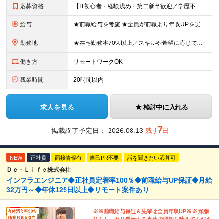
応募資格
【IT初心者・経験浅め・第二新卒歓迎／学歴不問】 「IT業界に興味がある」「手に職をつけたい」という意欲を重視したポテンシャル採用です！ ★こんな方を歓迎します ・新しいことを学ぶのが好きな方 ・チ
給与
★前職給与を考慮 ★全員が前職より年収UPを実現！ ★入社後3年程度で年収50万～100万円UP可 年俸288万円～800万円（1/12を毎月支給）＋インセンティブ＋各種手当 ※経験・スキルを考慮
勤務地
★在宅勤務率70%以上／スキルや希望に応じてフルリモートも可 ★転勤なし 本社または一都三県のプロジェクト先（東陽町、浜松町などメインは東京23区内）にて勤務いただきます！ 【本社】 東京都荒川区
働き方
リモートワークOK
残業時間
20時間以内
求人を見る
検討中に入れる
7
掲載終了予定日：
2026.08.13
残り
日
NEW
正社員
面接情報有
自己PR不要
話を聞きたい応募可
Ｄｅ－Ｌｉｆｅ株式会社
インフラエンジニア◆正社員定着率100％◆前職給与UP保証◆月給
32万円～◆年休125日以上◆リモート案件あり
※※前職給与保証＆先輩は全員年収UP※※ 頑張