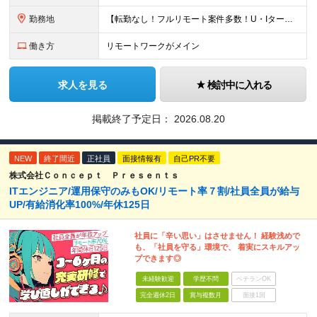
勤務地
【転勤なし！フルリモート案件多数！U・Iターン歓迎】 一都三県を中心に豊富な案件を保有しております！ 東京・愛知・大阪・広島・福岡・新潟の 各プロジェクト先または自社拠点 ※勤務地は希望を考慮します
働き方
リモートワークがメイン
求人を見る
検討中に入れる
掲載終了予定日：
2026.08.20
NEW
終了間近
正社員
面接情報有
自己PR不要
株式会社Ｃｏｎｃｅｐｔ Ｐｒｅｓｅｎｔｓ
ITエンジニア/運用保守のみもOK/リモート率７割/社員全員が給与
UP/有給消化率100%/年休125日
社員に「辛い思い」はさせません！ 経験浅めで
も、「社員を守る」環境で、 着実にスキルアッ
プできます◎
未経験歓迎
学歴不問
ベテランOK
完全週休2日
賞与複数月
面接1回