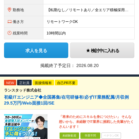
勤務地
【転勤なし／リモートあり／全エリア積極採用】 ・大手企業のプロジェクト中心 ・勤務エリアや配属先は希望を考慮 ・研修はリモートメインで実施 ・UIターン歓迎 ＜主なエリア＞ ■首都圏…東京・神奈川・
働き方
リモートワークOK
残業時間
10時間以内
求人を見る
検討中に入れる
掲載終了予定日：
2026.08.20
NEW
正社員
面接情報有
自己PR不要
ランスタッド株式会社
初級ITエンジニア◆全国募集/在宅研修有/必ずIT業務配属/月収例
29.5万円/Web面接1回/SE
「将来のためにスキルを身につけたい」 そんな
想いから、未経験でIT業界に挑戦した先輩がたく
さんいます！
未経験歓迎
学歴不問
ベテランOK