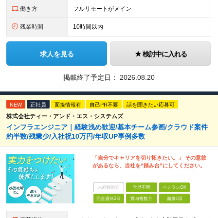
働き方
フルリモートがメイン
残業時間
10時間以内
求人を見る
検討中に入れる
掲載終了予定日：
2026.08.20
NEW
正社員
面接情報有
自己PR不要
話を聞きたい応募可
株式会社ティー・アンド・エス・システムズ
インフラエンジニア｜経験浅め歓迎/基本チーム参画/クラウド案件
約半数/残業少/入社祝10万円/年収UP事例多数
「自分でキャリアを切り拓きたい。」 その意欲
があるなら、当社を“踏み台”にしてください。
未経験歓迎
学歴不問
ベテランOK
完全週休2日
賞与複数月
面接1回