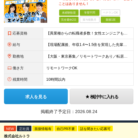
ことはありません！
未経験歓迎
学歴不問
ベテランOK
完全週休2日
賞与複数月
面接1回
応募資格
【異業種からの転職者多数！女性エンジニアも活躍中】 ◆学歴不問 ◆未経験OK ≪こんな方を歓迎しています≫ ◎未経験から成長できる環境で活躍したい方 ◎大学やスクールでIT系のスキルを学んだことのあ
給与
【現場配属後、年収1.4〜1.5倍を実現した先輩も！残業代全額支給】 ◆給与は経験やスキルに応じて決定します ◆年俸制250万円～350万円（1/12を月々支給） ≪年収UPの例≫ ◎飲食業からのキ
勤務地
【大阪・東京募集／リモートワークあり／転居を伴う転勤なし】 東京本社、大阪事務所、または東京23区内・関西（大阪・兵庫）の各クライアント先勤務 ◆入社後、約1年間はクライアント先ではなく 自社内（東
働き方
リモートワークOK
残業時間
10時間以内
求人を見る
検討中に入れる
掲載終了予定日：
2026.08.24
NEW
正社員
面接情報有
自己PR不要
話を聞きたい応募可
株式会社ルトラ