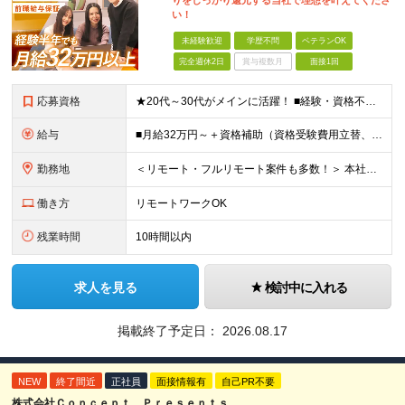
りをしっかり還元する当社で理想を叶えてくださ
い！
未経験歓迎
学歴不問
ベテランOK
完全週休2日
賞与複数月
面接1回
応募資格
★20代～30代がメインに活躍！ ■経験・資格不問 ■学歴不問 ━━━━━……‥ 当社では何よりもコミュニケーション力を 重視した採用を行っています！
給与
■月給32万円～＋資格補助（資格受験費用立替、書籍代立替）＋リファラル手当（経験者10万円/未経験者6万円） ※給与は経験・スキルに応じて決定します ※上記給与額には固定残業代（20時間分/39,68
勤務地
＜リモート・フルリモート案件も多数！＞ 本社または都内のクライアント先での勤務となります。 ■本社/東京都千代田区神田司町2-10-4 NOVEL WORK Kanda 3階 (変更の範囲)上記を除
働き方
リモートワークOK
残業時間
10時間以内
求人を見る
検討中に入れる
掲載終了予定日：
2026.08.17
NEW
終了間近
正社員
面接情報有
自己PR不要
株式会社Ｃｏｎｃｅｐｔ Ｐｒｅｓｅｎｔｓ