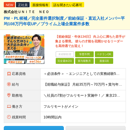
NEW
正社員
面接情報有
話を聞きたい応募可
株式会社ＵＮＩＴＥ ＮＥＯ
PM・PL候補／完全案件選択制度／前給保証・直近入社メンバー平
均108万円年収UP／プライム上場企業案件多数
【前給保証・年休134日】 向上心に満ちた若手が
集まる環境。 彼らの才能を花開かせるリーダー
を高待遇でお迎え！
未経験歓迎
学歴不問
ベテランOK
完全週休2日
賞与複数月
面接1回
応募資格
＜必須条件＞ ・エンジニアとしての実務経験5年以上 ＜尚可条件＞ ・PM、PL経験 ・後輩指導やチームリーダーなど、何らかのリード経験 ※リーダー未経験の方のご応募も大歓迎です！ポテンシャル採用を
給与
【前職給与保証】 月給35万円～70万円＋賞与年2回＋各種手当 ※前職の給与・スキル・経験を考慮の上、決定いたします。 ※月給には固定残業代（月30時間分／5万円～10万円）を含みます。超過分は別途
勤務地
＼社員の7割がフルリモート実施中！／ 東京23区内など1都3県を中心としたプロジェクト先での勤務となります。 ※勤務地は希望を考慮します ≪本社≫ 東京都渋谷区恵比寿南1丁目3番7号 隅越ビル5階
働き方
フルリモートがメイン
残業時間
10時間以内