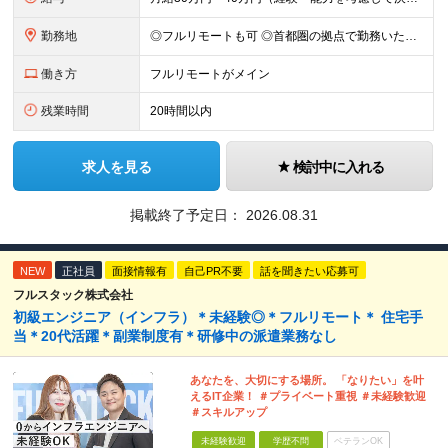
勤務地
◎フルリモートも可 ◎首都圏の拠点で勤務いただくことを想定しております ■本社（湘南本社） 神奈川県藤沢市辻堂神台2-2-1 アイクロス湘南8階 └JR東海道線「辻堂駅」徒歩3分 ■東北支社 秋田
働き方
フルリモートがメイン
残業時間
20時間以内
求人を見る
検討中に入れる
掲載終了予定日：
2026.08.31
NEW
正社員
面接情報有
自己PR不要
話を聞きたい応募可
フルスタック株式会社
初級エンジニア（インフラ）＊未経験◎＊フルリモート＊ 住宅手
当＊20代活躍＊副業制度有＊研修中の派遣業務なし
あなたを、大切にする場所。 「なりたい」を叶
えるIT企業！ ＃プライベート重視 ＃未経験歓迎
＃スキルアップ
未経験歓迎
学歴不問
ベテランOK