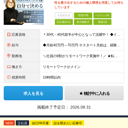
性を最大化するための極上環境を用意してお待ち
しています
未経験歓迎
学歴不問
ベテランOK
完全週休2日
賞与複数月
面接1回
応募資格
＊30代・40代前半が中心となって活躍中！ ◆インフラ（サーバー・ネットワーク・クラウド等）の設計、構築、テストいずれかの実務経験3年以上 ◆学歴不問 ★求める人物像： ◎他責ではなく、自身のキャ
給与
◆月給40万円～70万円 ※スタート月給は、経験・能力・前職の給与等を考慮の上で決定いたします。 ※上記金額には残業の有無に関わらず、 月30時間分の固定残業代（7万6,000円～13万3,000円
勤務地
＼社員の9割がリモートワーク実施中！／ ★転勤ナシ！ ★UIターン歓迎！ 関東、関西、東海、九州・中国エリアの各プロジェクト先から希望を優先して決定。 ※リモート案件も多数あり！ ◆関東エリア
働き方
リモートワークがメイン
残業時間
10時間以内
求人を見る
検討中に入れる
掲載終了予定日：
2026.08.31
NEW
正社員
自己PR不要
話を聞きたい応募可