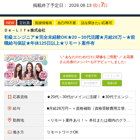
7
掲載終了予定日：
2026.08.13
残り
日
NEW
正社員
面接情報有
自己PR不要
話を聞きたい応募可
Ｄｅ－Ｌｉｆｅ株式会社
初級エンジニア★完全未経験OK★20～30代活躍★月給28万～★前
職給与保証★年休125日以上★リモート案件有
＼* あなたのためだけに研修をご用意* ／ お花屋
さん出身のメンバーもITデビューしました♪
未経験歓迎
学歴不問
ベテランOK
完全週休2日
賞与複数月
面接1回
応募資格
★20代～30代がメインに活躍！ ★30代でエンジニアデビューしたメンバーも！ ■経験・資格不問 ■学歴不問 ━━━━━……‥ 当社では何よりもコミュニケーション力を 重視した採用を行っています！
給与
■月給28万円～＋資格補助（資格受験費用立替、書籍代立替）＋リファラル手当（経験者10万円/未経験者6万円） ※給与は経験・スキルに応じて決定します ※上記給与額には固定残業代（20時間分/34,39
勤務地
＜リモート案件あり！＞ 本社または都内のクライアント先での勤務となります。 ■本社/東京都千代田区神田司町2-10-4 NOVEL WORK Kanda 3階 (変更の範囲)上記を除く当社関連勤務地
働き方
リモートワークOK