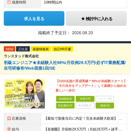
残業時間
10時間以内
求人を見る
検討中に入れる
掲載終了予定日：
2026.08.20
NEW
正社員
面接情報有
自己PR不要
ランスタッド株式会社
初級エンジニア★未経験入社98%/月収例29.5万円/必ずIT業務配属/
在宅研修有/Web面接1回/SE
【5000名超の育成実績＊98%が未経験スタート】
「今の自分をアップデート」して基礎から始める
新しい一歩◎
未経験歓迎
学歴不問
ベテランOK
完全週休2日
賞与複数月
面接1回
応募資格
【最短で面接当日に内定！完全未経験大歓迎】 ・業種／職種未経験歓迎 ・社会人デビュー、第二新卒、既卒者大歓迎 ・学歴不問（文系、理系不問） ・20代～30代、男女問わず活躍中 ・服装、髪色自由 ・明確
給与
【首都圏】月収例29.5万円（月給26万円＋諸手当） 【東海・関西】月収例28.5万円（月給25万円＋諸手当） 【九州】月収例26万円（月給23万円＋諸手当） ※経験・スキル・前職給与を踏まえ、総合