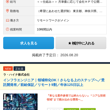
給与
＜＜仕組み＞＞ 月単価に応じて会社ＨＰで公開しているテーブルにもとづき毎月決定されます！ https://www.tech4u.dev/payroll ＜＜実績＞＞ 平均年収実績：590万円 ＜＜
勤務地
（希望にあわせた選択制） 東京都、神奈川県、埼玉県、千葉県、大阪府、兵庫県、京都府、愛知県、福岡県の各プロジェクト先 ・フル／ハイブリッドリモート案件あり ・転勤なし ・U・Iターンも歓迎＆支援可能
働き方
リモートワークがメイン
残業時間
10時間以内
求人を見る
検討中に入れる
掲載終了予定日：
2026.08.20
NEW
正社員
ラ・ハイナ株式会社
インフラエンジニア｜領域特化OK！さらなる上のステップへ／受
託開発有／前給保証／リモート9割／年休125日以上
『単なる案件参画では終わらない』 “コアな技術
領域”まで踏み込める環境へ＿