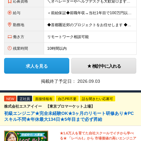
応募資格
＼オペレーターやヘルプデスクも大歓迎◎まずはご応募ください／ ◆学歴不問 ◆IT業界での勤務経験がある方（職種・年数不問） ┗例：オペレーター、ヘルプデスク、開発からインフラ領域へのシフト、スク
給与
＜前給保証◆前職年収→当社1年目で100万円以上アップ実績あり◆基本的に全員毎年昇給＞ 月給45万円（固定残業代：30時間分/85,470円）※PM/PL/PMO経験2年以上 月給36万円（固定残業
勤務地
◆首都圏近郊のプロジェクトをお任せします ◆転勤なし ◆自社オフィスで働ける案件もございます 【本社】 東京都中央区日本橋小伝馬町1-1 日本橋末広ビル6階 ※変更の範囲：上記を除く当社関連勤務地
働き方
リモートワーク相談可能
残業時間
10時間以内
求人を見る
検討中に入れる
掲載終了予定日：
2026.09.03
NEW
正社員
面接情報有
自己PR不要
話を聞きたい応募可
株式会社エスアイイー 【東京プロマーケット上場】
初級エンジニア★完全未経験OK★3ヶ月のリモート研修あり★PC
スキル不問★年休最大134日★5年目まで必ず昇給
★1.6万人を育てた自社スクールでイチから学べ
る★ 「レベル1」から 市場価値の高いエンジニア