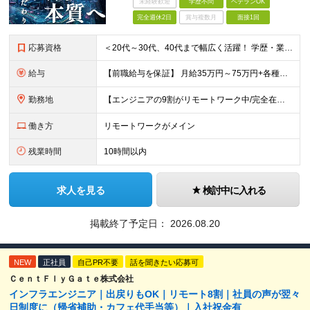
未経験歓迎
学歴不問
ベテランOK
完全週休2日
賞与複数月
面接1回
応募資格
＜20代～30代、40代まで幅広く活躍！ 学歴・業界・領域不問＞ インフラエンジニアとして下記いずれかの経験がある方 ■設計・構築の経験（サーバ、ネットワーク、クラウド、セキュリティ、データベース）
給与
【前職給与を保証】 月給35万円～75万円+各種手当+決算賞与 ★資格手当や資格取得報奨金、役職手当など待遇、福利厚生が充実！ ★1年で年収100万円以上アップした社員も在籍！ ※経験・スキルを考
勤務地
【エンジニアの9割がリモートワーク中/完全在宅ワークで働くメンバーも◎】 現在、エンジニアの約9割がリモートワークを実施。 そのうち約3割がフルリモートで勤務しており、地方在住のメンバーも活躍していま
働き方
リモートワークがメイン
残業時間
10時間以内
求人を見る
検討中に入れる
掲載終了予定日：
2026.08.20
NEW
正社員
自己PR不要
話を聞きたい応募可
ＣｅｎｔＦｌｙＧａｔｅ株式会社
インフラエンジニア｜出戻りもOK｜リモート8割｜社員の声が翌々
日制度に（帰省補助・カフェ代手当等）｜入社祝金有