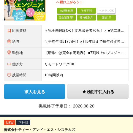
へ駆け上がろう！
未経験歓迎
学歴不問
ベテランOK
完全週休2日
賞与複数月
面接1回
応募資格
＜完全未経験OK！文系出身者70％！＞ ■第二新卒歓迎 ■学歴・経歴不問・社会人未経験もOK ■20代を中心に活躍中◎ ★☆先輩たちの前職☆★ 元アパレルスタッフや塾講師、介護士、事務、営業など社員
給与
＼平均年収517万円！入社5年目まで毎年必ず昇給／ ■賞与年3回 ■年収800万円以上も可 ■入社3年以上の平均年収469.2万円 月給23万2000円以上＋賞与年3回＋各種手当 ☆入社5年目まで最
勤務地
【研修中は完全在宅勤務】 ■7割以上のプロジェクトでリモートワークを導入 ■一都三県のプロジェクト先 ■転居を伴う転勤なし ＜プロジェクト先＞ 東京・神奈川・千葉・埼玉でのプロジェクト先にて勤務いた
働き方
リモートワークOK
残業時間
10時間以内
求人を見る
検討中に入れる
掲載終了予定日：
2026.08.20
NEW
正社員
株式会社ティー・アンド・エス・システムズ