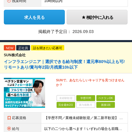
残業時間
10時間以内
求人を見る
検討中に入れる
掲載終了予定日：
2026.09.03
NEW
正社員
話を聞きたい応募可
SUN株式会社
インフラエンジニア｜選択できる給与制度！還元率80%以上も可/
リモートあり/賞与年2回/月残業10h以下
SUNで、あなたらしいキャリアを見つけません
か？
未経験歓迎
学歴不問
ベテランOK
完全週休2日
賞与複数月
面接1回
応募資格
【学歴不問／業種未経験歓迎／第二新卒歓迎】 ■IT・システムエンジニアの実務経験をお持ちの方※工程や使用言語、経験年数は不問 ◎転職回数は不問 ＼下記のような方にオススメ／ ・安定した収入を得たい方
給与
以下の二つから選べます！いずれの場合も前職の給与を考盛し給与シミュレーションを作成します。 【プロセス型（コツコツ給与を上げたい方向け）】 ■月給25万円～50万円 ※年齢や社歴、仕事の取り組み姿勢