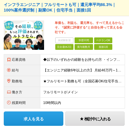
インフラエンジニア｜フルリモートも可｜還元率平均86.3%｜
100%案件選択制｜副業OK｜住宅手当｜面接1回
単価も、利益も、還元率も、すべて見えるからこ
そ、 “誠実に評価する”と自信を持って言える会
社です。
未経験歓迎
学歴不問
ベテランOK
完全週休2日
賞与複数月
面接1回
応募資格
◆以下のいずれかの経験をお持ちの方 ・インフラ設計・構築の実務経験（オンプレ/クラウドどちらもOK） ・クラウド環境下での運用保守に関する実務経験 ◆学歴不問 ＜こんな方は特に歓迎します＞ ◎これま
給与
【エンジニア経験6年以上の方】 月給46万円～100万円（固定残業代含む） ※上記月給には月30時間分の固定残業代（月8万7,400円～月19万円）を含む。超過分は全額支給。 【エンジニア経験4年以
勤務地
★フルリモート勤務も可（全国応募OK/住宅手当を支給します） ※案件によって常駐が必要になる場合があります。 ※希望がない限り、転勤はありません ※U・Iターン歓迎 ★ルトラの社員は全国各地で活躍中
働き方
フルリモートがメイン
残業時間
10時間以内
求人を見る
検討中に入れる