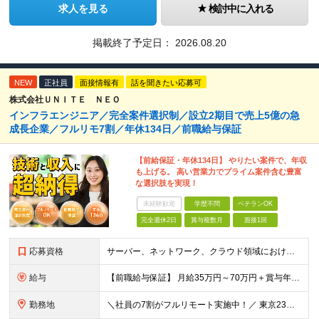
求人を見る
検討中に入れる
掲載終了予定日：
2026.08.20
NEW
正社員
面接情報有
話を聞きたい応募可
株式会社ＵＮＩＴＥ ＮＥＯ
インフラエンジニア／完全案件選択制／設立2期目で売上5億の急
成長企業／フルリモ7割／年休134日／前職給与保証
【前給保証・年休134日】 やりたい案件で、年収
も上げる。 高い営業力でプライム案件含む豊富
な選択肢を実現！
未経験歓迎
学歴不問
ベテランOK
完全週休2日
賞与複数月
面接1回
応募資格
サーバー、ネットワーク、クラウド領域におけるインフラエンジニアとしての何らかの実務経験（年数不問） ※設計、構築、運用保守、監視等 少しでも実務経験があれば、まずは気軽にエントリーしてみてください！
給与
【前職給与保証】 月給35万円～70万円＋賞与年2回＋各種手当 ※前職の給与・スキル・経験を考慮の上、決定いたします。 ※月給には固定残業代（月30時間分／5万円～10万円）を含みます。超過分は別途
勤務地
＼社員の7割がフルリモート実施中！／ 東京23区内など1都3県を中心としたプロジェクト先での勤務となります。 ※勤務地は希望を考慮します ≪本社≫ 東京都渋谷区恵比寿南1丁目3番7号 隅越ビル5階