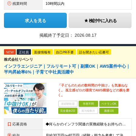
残業時間
10時間以内
求人を見る
検討中に入れる
掲載終了予定日：
2026.08.17
NEW
正社員
面接情報有
自己PR不要
話を聞きたい応募可
株式会社リベンリ
インフラエンジニア｜フルリモート可｜副業OK｜AWS案件中心｜
平均昇給率6%｜子育て中社員活躍中
「子どものための数時間の中抜け」も気兼ねな
く。 孤立感ゼロの環境でAWS構築などの腕を磨
く。
未経験歓迎
学歴不問
ベテランOK
完全週休2日
賞与複数月
面接1回
応募資格
◆何らかのインフラ関連の実務経験をお持ちの方 ◆学歴不問 ＜特に歓迎する方＞ ◆Linuxサーバーの構築・運用経験（3年以上） ◆パブリッククラウド（AWS / Azure / GCPいずれか）を用
給与
月給30万円〜40万円（経験・能力を考慮して決定） ※固定残業代20時間分（4.0〜5.5万円）含む／超過分は全額支給 ※経験・スキルを考慮のうえ決定いたします ※6ヶ月の試用期間あり。期間中の待遇に