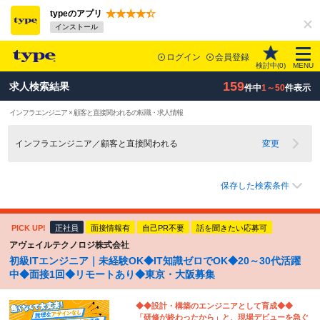
typeのアプリ
インストール
ログイン
会員登録
検討中(
0
)
MENU
159
求人検索結果
件中
1～50
件表示
インフラエンジニア × 顧客と直接関われるの転職・求人情報
インフラエンジニア／顧客と直接関われる
変更
保存した検索条件
PICK UP!
正社員
面接情報有
自己PR不要
話を聞きたい応募可
アヴェイルテクノロジ株式会社
初級ITエンジニア｜未経験OK◆IT知識ゼロでOK◆20～30代活躍
中◆面接1回◆リモートあり◆東京・大阪募集
◆◆設計・構築のエンジニアとして育成◆◆
「研修が終わったから」と、現場デビューを急ぐ