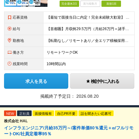
完全週休2日
賞与複数月
面接1回
応募資格
【最短で面接当日に内定！完全未経験大歓迎】 ・業種／職種未経験歓迎 ・社会人デビュー、第二新卒、既卒者大歓迎 ・学歴不問（文系、理系不問） ・20代～30代、男女問わず活躍中 ・服装、髪色自由 ・明確
給与
【首都圏】月収例29.5万円（月給26万円＋諸手当） 【東海・関西】月収例28.5万円（月給25万円＋諸手当） 【九州】月収例26万円（月給23万円＋諸手当） ※経験・スキル・前職給与を踏まえ、総合
勤務地
【転勤なし／リモートあり／全エリア積極採用中】 ・大手企業のプロジェクトが中心 ・勤務エリアは希望を考慮し決定 ・研修はリモートメインで実施します ・U&Iターンの方も大歓迎◎ ＜主なエリア＞ ■首
働き方
リモートワークOK
残業時間
10時間以内
求人を見る
検討中に入れる
掲載終了予定日：
2026.08.20
NEW
正社員
面接情報有
自己PR不要
話を聞きたい応募可
株式会社 HAL
インフラエンジニア/月給35万円～/案件単価80％還元＋α/フルリモ
ートOK/社員定着率95％