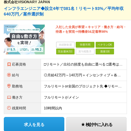
株式会社VISIONARY JAPAN
インフラエンジニア◆設立4年で381名！リモート93%／平均年収
640万円／案件選択制
入社した全員が希望＜キャリア・働き方・給与・
待遇＞を実現⇒待機者0&定着率98%
未経験歓迎
学歴不問
ベテランOK
完全週休2日
賞与複数月
面接1回
応募資格
□リモート／出社の頻度も自由に選べる □選考は役員とWeb面談1回のみ □学歴不問／第二新卒歓迎／ブランクOK 【応募条件】 ◎インフラエンジニアの実務経験1年以上をお持ちの方 └運用・監視だけの方
給与
◎月給42万円～140万円＋インセンティブ＋各種手当 ・エンジニア平均年収640万円 ・入社したエンジニア全員年収UP！平均180万円UP！ ・還元率80~95%！平均還元率86.9% ・単価連動型⇒
勤務地
フルリモートor全国のプロジェクト先 ◆リモート実施率93%（リモート／出社の頻度も自分で選べる） ◆UIターン歓迎！転勤なし ※(変更の範囲)上記を除く当社関連勤務地 ＼独立した評価機関による評価
働き方
フルリモートがメイン
残業時間
10時間以内
求人を見る
検討中に入れる