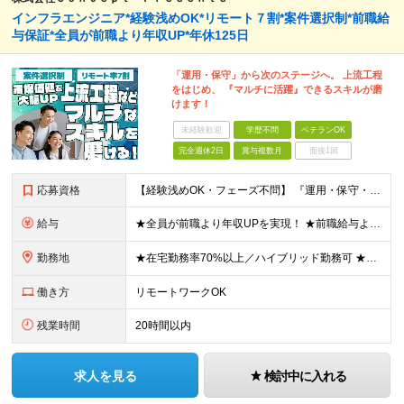
インフラエンジニア*経験浅めOK*リモート７割*案件選択制*前職給
与保証*全員が前職より年収UP*年休125日
「運用・保守」から次のステージへ。 上流工程
をはじめ、 『マルチに活躍』できるスキルが磨
けます！
未経験歓迎
学歴不問
ベテランOK
完全週休2日
賞与複数月
面接1回
応募資格
【経験浅めOK・フェーズ不問】 『運用・保守・監視の経験しかないが、設計構築へキャリアチェンジしたい！』 『将来が見えないので、マルチなスキルを身につけたい！』 などなど、今のフェーズに悩む『意欲が
給与
★全員が前職より年収UPを実現！ ★前職給与より120％アップ実績あり ★前職給与を最大限に考慮 ★入社4年目で年収800万円の社員も在籍！ 年俸336万円～880万円（1/12を毎月支給）＋インセ
勤務地
★在宅勤務率70%以上／ハイブリッド勤務可 ★転勤なし 本社または一都三県のプロジェクト先（東陽町、浜松町などメインは東京23区内）にて勤務いただきます！ 【本社】 東京都荒川区西日暮里5-10-
働き方
リモートワークOK
残業時間
20時間以内
求人を見る
検討中に入れる