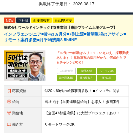
掲載終了予定日：
2026.08.17
NEW
正社員
面接情報有
自己PR不要
株式会社ワールドインテック ITS事業部【東証プライム上場グループ】
インフラエンジニア■賞与3ヵ月分■7割上流■希望重視のアサイン■
リモート案件多数■月平均残業8.5h/INF
「50代での転職はムリ！？」いえいえ、採用実績
あります！ 意欲重視の採用だから、何歳からで
もチャレンジOK！
未経験歓迎
学歴不問
ベテランOK
完全週休2日
賞与複数月
面接1回
応募資格
◎20～60代の転職事例多数！ ■インフラに関する何らかのご経験 ■学歴不問/転職回数は一切不問！
給与
当社では【単価連動型給与】を導入！ 参画案件の契約単価に連動して給与が決定。 還元率は単価の【70％～80％】と東証プライム上場グループとして高水準です！（社会保険料・教育コスト含む） ■関東：月給
勤務地
【全国47都道府県】に大型プロジェクトあり！ 主要勤務地： 北海道/宮城県/栃木県/埼玉県/千葉県/東京都/神奈川県/愛知県/大阪府/京都府/兵庫県/広島県/福岡県/熊本県 ※勤務エリアは、あなたの
働き方
リモートワークOK