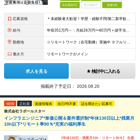
完全週休2日
賞与複数月
面接1回
応募資格
＊未経験者大歓迎！学歴・経験不問/第二新卒歓迎/充実研修/WEB面接可能＊ ▼未経験歓迎＆完全ポテンシャル採用！▼ 基礎のキソから学べる研修があるので経験は一切不問！ 面接では「あなたの想い」を教
給与
年収351万円～：月給26万円〜60万円＋諸手当＋インセンティブ（２種）＋賞与 ★Point 設立から9ヶ月で全社員2万円の昇給実績 ※成果はしっかりと還元いたします！ ★Point 100％年
勤務地
☆リモートワーク（在宅勤務）実施中 ※フルリモート可 【グループ本社】東京都中央区八丁堀3-6-6 アド京橋ビル2F ∟宝町駅 5分/京橋駅 7分/八丁堀駅7分/JR東京駅10分 【プロジェクト先
働き方
リモートワークがメイン
求人を見る
検討中に入れる
掲載終了予定日：
2026.08.20
NEW
正社員
面接情報有
自己PR不要
話を聞きたい応募可
株式会社ラポールスター
インフラエンジニア*単価公開＆案件選択制*年休130日以上*残業月
10h以下*リモート率90％*充実の福利厚生
《年休130日・残業月10h・リモート90％》 生産