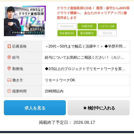
クラウド資格取得119名！ 運用・保守からAWS等
クラウド構築へ、 あなたのキャリアアップに徹
底伴走します
未経験歓迎
学歴不問
ベテランOK
完全週休2日
賞与複数月
面接1回
応募資格
＜20代～50代まで幅広く活躍中！＞ ◆学歴不問 ◆何らかのインフラ関連の実務経験 ★経験年数不問/運用監視レベルも歓迎 ＜こんな方は大歓迎！＞ ◎今の収入に不満がある ◎もっと上流の案件で活躍した
給与
給与についてお気軽にご相談ください！（カジュアル面談可能） 月給35万円～＋各種手当＋賞与2回 ※固定残業代は、時間外労働の有無に関わらず40時間分を87,500円～支給 ※超過分は別途支給 ※試用
勤務地
◆2/3以上のプロジェクトでリモートワークを実施中！ ≪自社拠点≫ ・東京本社／東京都千代田区丸の内二丁目6番1号 丸の内パークビルディング6階 ・関西支社／⼤阪府⼤阪市中央区安⼟町2-3-13 ⼤
働き方
リモートワークOK
残業時間
20時間以内
求人を見る
検討中に入れる
掲載終了予定日：
2026.08.17