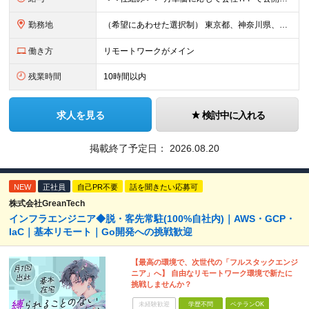
勤務地
（希望にあわせた選択制） 東京都、神奈川県、埼玉県、千葉県、大阪府、兵庫県、京都府、愛知県、福岡県の各プロジェクト先 ・フル／ハイブリッドリモート案件あり ・転勤なし ・U・Iターンも歓迎＆支援可能
働き方
リモートワークがメイン
残業時間
10時間以内
求人を見る
検討中に入れる
掲載終了予定日：
2026.08.20
NEW
正社員
自己PR不要
話を聞きたい応募可
株式会社GreanTech
インフラエンジニア◆脱・客先常駐(100%自社内)｜AWS・GCP・
IaC｜基本リモート｜Go開発への挑戦歓迎
【最高の環境で、次世代の「フルスタックエンジ
ニア」へ】 自由なリモートワーク環境で新たに
挑戦しませんか？
未経験歓迎
学歴不問
ベテランOK