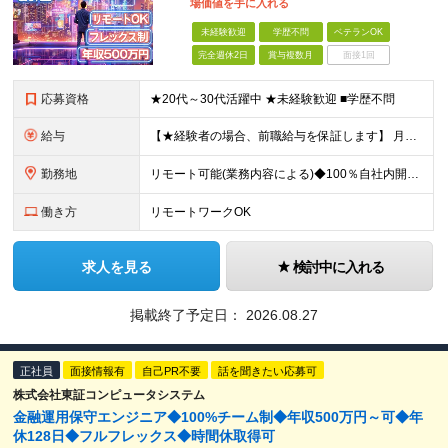
場価値を手に入れる
未経験歓迎
学歴不問
ベテランOK
完全週休2日
賞与複数月
面接1回
応募資格
★20代～30代活躍中 ★未経験歓迎 ■学歴不問
給与
【★経験者の場合、前職給与を保証します】 月給30万円以上＋賞与年2回（※5ヶ月分支給実績あり） ※上記は最低保証額です。 ご経験やスキルに応じて当社規定内で決定します ※試用期間3ヶ月間あり・労
勤務地
リモート可能(業務内容による)◆100％自社内開発 所在地：神奈川県横浜市港北区新横浜3-8-11 メットライフ新横浜ビル10F (変更の範囲)上記を除く当社関連勤務地 ※機器の導入立会いのため出
働き方
リモートワークOK
求人を見る
検討中に入れる
掲載終了予定日：
2026.08.27
正社員
面接情報有
自己PR不要
話を聞きたい応募可
株式会社東証コンピュータシステム
金融運用保守エンジニア◆100%チーム制◆年収500万円～可◆年
休128日◆フルフレックス◆時間休取得可