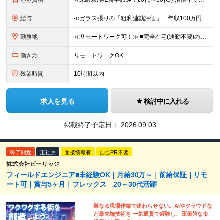
応募資格
≪未経験/第2新卒歓迎！20代～30代が活躍中です≫ インフラエンジニアを本気で目指したい方／これまでの経験・スキルは一切不問です ◆学歴不問 ≪1つでも当てはまる方はぜひご応募ください！≫ ■自
給与
≪ガラス張りの「粗利連動評価」！年収100万円アップの実績あり≫ ■想定年収400万円～1200万円 月給30万円～100万円＋粗利インセンティブ ※経験・スキル・前給を考慮の上、上記に限らず柔軟に
勤務地
≪リモートワーク可！≫ ■完全在宅(通勤不要)の場合…地方に在住したままフルリモートでの勤務も可能です ■出社の場合…本社または首都圏の各プロジェクト先 ★転居をともなう転勤はありません ★受託案件
働き方
リモートワークOK
残業時間
10時間以内
求人を見る
検討中に入れる
掲載終了予定日：
2026.09.03
終了間近
正社員
面接情報有
自己PR不要
株式会社ビーリッジ
フィールドエンジニア■未経験OK｜月給30万～｜前給保証｜リモ
ート可｜賞与5ヶ月｜フレックス｜20～30代活躍
単なる現場作業で終わらせない。AIやクラウドな
ど最先端技術を 一気通貫で経験し、圧倒的な市