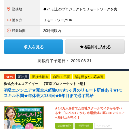
勤務地
◆2/3以上のプロジェクトでリモートワークを実施中！ ≪自社拠点≫ ・東京本社／東京都千代田区丸の内二丁目6番1号 丸の内パークビルディング6階 ・関西支社／⼤阪府⼤阪市中央区安⼟町2-3-13 ⼤
働き方
リモートワークOK
残業時間
20時間以内
求人を見る
検討中に入れる
掲載終了予定日：
2026.08.31
NEW
正社員
面接情報有
自己PR不要
話を聞きたい応募可
株式会社エスアイイー 【東京プロマーケット上場】
初級エンジニア★完全未経験OK★3ヶ月のリモート研修あり★PC
スキル不問★年休最大134日★5年目まで必ず昇給
★1.6万人を育てた自社スクールでイチから学べ
る★ 「レベル1」から 市場価値の高いエンジニア
へ駆け上がろう！
未経験歓迎
学歴不問
ベテランOK