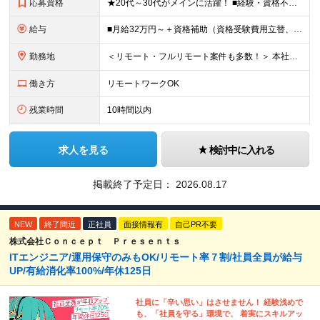
応募資格
★20代～30代がメインに活躍！ ■経験・資格不問 ■学歴不問 ━━━━━……‥ 当社では何よりもコミュニケーション力を 重視した採用を行っています！
給与
■月給32万円～＋資格補助（資格受験費用立替、書籍代立替）＋リファラル手当（経験者10万円/未経験者6万円） ※給与は経験・スキルに応じて決定します ※上記給与額には固定残業代（20時間分/39,68
勤務地
＜リモート・フルリモート案件も多数！＞ 本社または都内のクライアント先での勤務となります。 ■本社/東京都千代田区神田司町2-10-4 NOVEL WORK Kanda 3階 (変更の範囲)上記を除
働き方
リモートワークOK
残業時間
10時間以内
求人を見る
検討中に入れる
掲載終了予定日：
2026.08.17
NEW
終了間近
正社員
面接情報有
自己PR不要
株式会社Ｃｏｎｃｅｐｔ Ｐｒｅｓｅｎｔｓ
ITエンジニア/運用保守のみもOK/リモート率７割/社員全員が給与
UP/有給消化率100%/年休125日
社員に「辛い思い」はさせません！ 経験浅めで
も、「社員を守る」環境で、 着実にスキルアッ