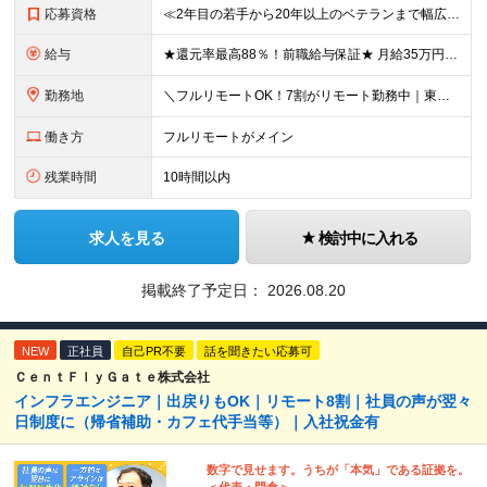
応募資格
≪2年目の若手から20年以上のベテランまで幅広く活躍！≫ ■インフラエンジニアとしての実務経験をお持ちの方 ┗サーバ・ネットワークいずれかのみでも可 ┗オンプレミスのみ経験者もOK ┗リーダー経験など
給与
★還元率最高88％！前職給与保証★ 月給35万円～＋賞与年2回 ★還元率は案件単価の76～88％！ ★入社祝い金10～30万円！住宅・在宅・家族など手当充実！ ◎経験・スキルなどを考慮し、優遇し
勤務地
＼フルリモートOK！7割がリモート勤務中｜東京・愛知・大阪で積極採用中！／ 東京・神奈川・千葉・埼玉、大阪・京都・兵庫・滋賀、愛知などのプロジェクト先、または在宅勤務 ★転勤なし ★希望するエリアで
働き方
フルリモートがメイン
残業時間
10時間以内
求人を見る
検討中に入れる
掲載終了予定日：
2026.08.20
NEW
正社員
自己PR不要
話を聞きたい応募可
ＣｅｎｔＦｌｙＧａｔｅ株式会社
インフラエンジニア｜出戻りもOK｜リモート8割｜社員の声が翌々
日制度に（帰省補助・カフェ代手当等）｜入社祝金有
数字で見せます。うちが「本気」である証拠を。