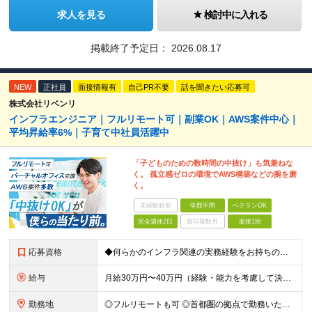
求人を見る
検討中に入れる
掲載終了予定日：
2026.08.17
NEW
正社員
面接情報有
自己PR不要
話を聞きたい応募可
株式会社リベンリ
インフラエンジニア｜フルリモート可｜副業OK｜AWS案件中心｜
平均昇給率6%｜子育て中社員活躍中
「子どものための数時間の中抜け」も気兼ねな
く。 孤立感ゼロの環境でAWS構築などの腕を磨
く。
未経験歓迎
学歴不問
ベテランOK
完全週休2日
賞与複数月
面接1回
応募資格
◆何らかのインフラ関連の実務経験をお持ちの方 ◆学歴不問 ＜特に歓迎する方＞ ◆Linuxサーバーの構築・運用経験（3年以上） ◆パブリッククラウド（AWS / Azure / GCPいずれか）を用
給与
月給30万円〜40万円（経験・能力を考慮して決定） ※固定残業代20時間分（4.0〜5.5万円）含む／超過分は全額支給 ※経験・スキルを考慮のうえ決定いたします ※6ヶ月の試用期間あり。期間中の待遇に
勤務地
◎フルリモートも可 ◎首都圏の拠点で勤務いただくことを想定しております ■本社（湘南本社） 神奈川県藤沢市辻堂神台2-2-1 アイクロス湘南8階 └JR東海道線「辻堂駅」徒歩3分 ■東北支社 秋田