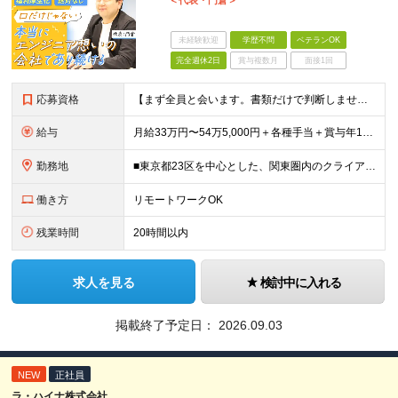
＜代表・門倉＞
未経験歓迎
学歴不問
ベテランOK
完全週休2日
賞与複数月
面接1回
応募資格
【まず全員と会います。書類だけで判断しません。】 ■学歴不問 ■何らかのITエンジニア実務経験をお持ちの方（年数・工程・領域不問） ◎こんな方も歓迎します！ ・別業界を経験してIT業界に戻りたい「
給与
月給33万円〜54万5,000円＋各種手当＋賞与年1回 ※経験・スキルを考慮のうえ、双方が納得するまで話し合って決定します。 ※上記月給額にはみなし残業手当（20時間分／4万5000円～）を含む（超
勤務地
■東京都23区を中心とした、関東圏内のクライアント先 ※東京・渋谷・銀座・横浜の案件が多数 ★転勤はありません！ ★勤務地は希望を考慮します！ ★全社員の約8割がリモートワーク実施中！ プロジェク
働き方
リモートワークOK
残業時間
20時間以内
求人を見る
検討中に入れる
掲載終了予定日：
2026.09.03
NEW
正社員
ラ・ハイナ株式会社