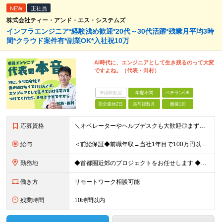
NEW
正社員
株式会社ティー・アンド・エス・システムズ
インフラエンジニア*経験浅め歓迎*20代～30代活躍*残業月平均3時
間*クラウド案件有*副業OK*入社祝10万
AI時代に、エンジニアとして生き残るのって大変
ですよね。（代表・田村）
未経験歓迎
学歴不問
ベテランOK
完全週休2日
賞与複数月
面接1回
応募資格
＼オペレーターやヘルプデスクも大歓迎◎まずはご応募ください／ ◆学歴不問 ◆IT業界での勤務経験がある方（職種・年数不問） ┗例：オペレーター、ヘルプデスク、開発からインフラ領域へのシフト、スク
給与
＜前給保証◆前職年収→当社1年目で100万円以上アップ実績あり◆基本的に全員毎年昇給＞ 月給45万円（固定残業代：30時間分/85,470円）※PM/PL/PMO経験2年以上 月給36万円（固定残業
勤務地
◆首都圏近郊のプロジェクトをお任せします ◆転勤なし ◆自社オフィスで働ける案件もございます 【本社】 東京都中央区日本橋小伝馬町1-1 日本橋末広ビル6階 ※変更の範囲：上記を除く当社関連勤務地
働き方
リモートワーク相談可能
残業時間
10時間以内