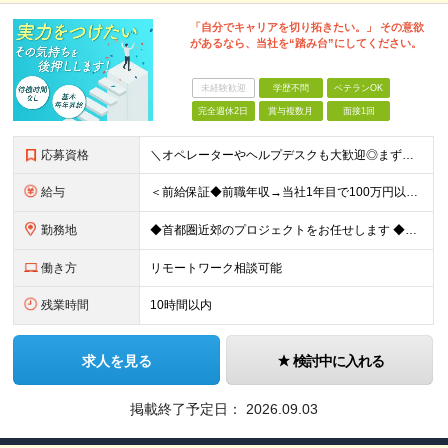
「自分でキャリアを切り拓きたい。」 その意欲
があるなら、当社を“踏み台”にしてください。
未経験歓迎
学歴不問
ベテランOK
完全週休2日
賞与複数月
面接1回
応募資格
＼オペレーターやヘルプデスクも大歓迎◎まずはご応募ください／ ◆学歴不問 ◆IT業界での勤務経験がある方（職種・年数不問） ┗例：オペレーター、ヘルプデスク、開発からインフラ領域へのシフト、スク
給与
＜前給保証◆前職年収→当社1年目で100万円以上アップ実績あり◆基本的に全員毎年昇給＞ 月給45万円（固定残業代：30時間分/85,470円）※PM/PL/PMO経験2年以上 月給36万円（固定残業
勤務地
◆首都圏近郊のプロジェクトをお任せします ◆転勤なし ◆自社オフィスで働ける案件もございます 【本社】 東京都中央区日本橋小伝馬町1-1 日本橋末広ビル6階 ※変更の範囲：上記を除く当社関連勤務地
働き方
リモートワーク相談可能
残業時間
10時間以内
求人を見る
検討中に入れる
掲載終了予定日：
2026.09.03