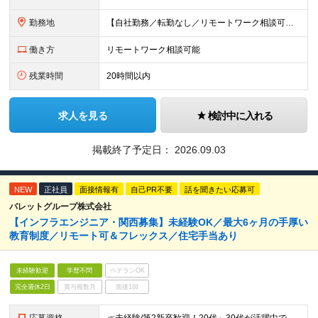
勤務地
【自社勤務／転勤なし／リモートワーク相談可】 本社／東京都中央区八丁堀3-27-4 八重洲桜川ビル ★お客様先での対応がありますが、基本的には自社勤務です。 ★配属チームによっては、弊社契約先の拠点（
働き方
リモートワーク相談可能
残業時間
20時間以内
求人を見る
検討中に入れる
掲載終了予定日：
2026.09.03
NEW
正社員
面接情報有
自己PR不要
話を聞きたい応募可
バレットグループ株式会社
【インフラエンジニア・関西募集】未経験OK／最大6ヶ月の手厚い
教育制度／リモート可＆フレックス／住宅手当あり
未経験歓迎
学歴不問
ベテランOK
完全週休2日
賞与複数月
面接1回