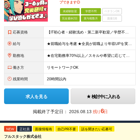
プできます◎
未経験歓迎
学歴不問
ベテランOK
完全週休2日
賞与複数月
面接1回
応募資格
【IT初心者・経験浅め・第二新卒歓迎／学歴不問】 「IT業界に興味がある」「手に職をつけたい」という意欲を重視したポテンシャル採用です！ ★こんな方を歓迎します ・新しいことを学ぶのが好きな方 ・チ
給与
★前職給与を考慮 ★全員が前職より年収UPを実現！ ★入社後3年程度で年収50万～100万円UP可 年俸288万円～800万円（1/12を毎月支給）＋インセンティブ＋各種手当 ※経験・スキルを考慮
勤務地
★在宅勤務率70%以上／スキルや希望に応じてフルリモートも可 ★転勤なし 本社または一都三県のプロジェクト先（東陽町、浜松町などメインは東京23区内）にて勤務いただきます！ 【本社】 東京都荒川区
働き方
リモートワークOK
残業時間
20時間以内
求人を見る
検討中に入れる
6
掲載終了予定日：
2026.08.13
残り
日
NEW
正社員
面接情報有
自己PR不要
話を聞きたい応募可
フルスタック株式会社