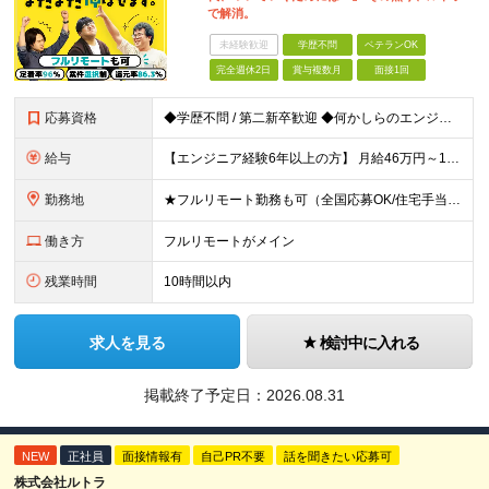
で解消。
未経験歓迎
学歴不問
ベテランOK
完全週休2日
賞与複数月
面接1回
応募資格
◆学歴不問 / 第二新卒歓迎 ◆何かしらのエンジニア経験をお持ちの方 （言語・期間・フェーズ不問） 経験浅めの方も遠慮なくご応募ください！ ■入社前Q＆A ────── ◎実力に見合った報酬が手に
給与
【エンジニア経験6年以上の方】 月給46万円～100万円（固定残業代含む） ※上記月給には月30時間分の固定残業代（月8万7,400円～月19万円）を含む。超過分は全額支給。 【エンジニア経験4年以
勤務地
★フルリモート勤務も可（全国応募OK/住宅手当を支給します） ※案件によって常駐が必要になる場合があります。 ※希望がない限り、転勤はありません ※U・Iターン歓迎 ★ルトラの社員は全国各地で活躍中
働き方
フルリモートがメイン
残業時間
10時間以内
求人を見る
検討中に入れる
掲載終了予定日：
2026.08.31
NEW
正社員
面接情報有
自己PR不要
話を聞きたい応募可
株式会社ルトラ