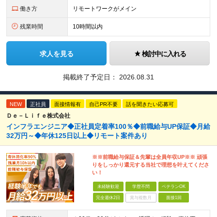
働き方
リモートワークがメイン
残業時間
10時間以内
求人を見る
検討中に入れる
掲載終了予定日：
2026.08.31
NEW
正社員
面接情報有
自己PR不要
話を聞きたい応募可
Ｄｅ－Ｌｉｆｅ株式会社
インフラエンジニア◆正社員定着率100％◆前職給与UP保証◆月給
32万円～◆年休125日以上◆リモート案件あり
※※前職給与保証＆先輩は全員年収UP※※ 頑張
りをしっかり還元する当社で理想を叶えてくださ
い！
未経験歓迎
学歴不問
ベテランOK
完全週休2日
賞与複数月
面接1回