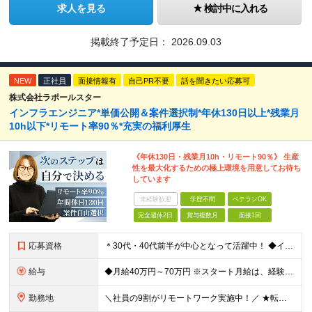
求人を見る
検討中に入れる
掲載終了予定日：
2026.09.03
NEW
正社員
面接情報有
自己PR不要
話を聞きたい応募可
株式会社ラポールスター
インフラエンジニア*単価公開＆案件選択制*年休130日以上*残業月
10h以下*リモート率90％*充実の福利厚生
《年休130日・残業月10h・リモート90％》 生産
性を最大化するための極上環境を用意してお待ち
しています
未経験歓迎
学歴不問
ベテランOK
完全週休2日
賞与複数月
面接1回
応募資格
＊30代・40代前半が中心となって活躍中！ ◆インフラ（サーバー・ネットワーク・クラウド等）の設計、構築、テストいずれかの実務経験3年以上 ◆学歴不問 ★求める人物像： ◎他責ではなく、自身のキャ
給与
◆月給40万円～70万円 ※スタート月給は、経験・能力・前職の給与等を考慮の上で決定いたします。 ※上記金額には残業の有無に関わらず、 月30時間分の固定残業代（7万6,000円～13万3,000円
勤務地
＼社員の9割がリモートワーク実施中！／ ★転勤ナシ！ ★UIターン歓迎！ 関東、関西、東海、九州・中国エリアの各プロジェクト先から希望を優先して決定。 ※リモート案件も多数あり！ ◆関東エリア