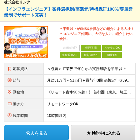
株式会社リンク
【インフラエンジニア】案件選択制/高還元/待機保証100%/専属営
業制でサポート充実！
＊半数以上がSNS&社員などの紹介による入社！
＊ エンジニア仲間に、大切な人に、紹介したい
会社。
未経験歓迎
学歴不問
ベテランOK
完全週休2日
賞与複数月
面接1回
応募資格
＜必須＞ IT業界で何らかの実務経験を半年以上お持ちの方（使用言語不問） ＜こんなご希望があれば、ぜひ当社にご相談ください＞ ◎ スキルや成果にしっかり見合った給与を受け取りたい ◎ 残業を
給与
月給31万円～51万円＋賞与年3回 ※想定年収394万円～1,032万円 ★年間300万円の賞与実績あり ★平均昇給額3万円 ★エンジニアへの還元率75％（実質78.9%） ※経験・能力を考慮し
勤務地
《リモート案件90％超！》 首都圏（東京、埼玉、千葉、神奈川）、大阪、名古屋、福岡のプロジェクト先やリモートでの勤務となります。 ※面接から入社まで全てオンラインで完結できます！ ※帰社日自
働き方
リモートワークOK
残業時間
10時間以内
求人を見る
検討中に入れる