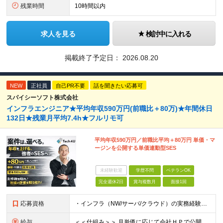
残業時間
10時間以内
求人を見る
検討中に入れる
掲載終了予定日：
2026.08.20
NEW
正社員
自己PR不要
話を聞きたい応募可
スパイシーソフト株式会社
インフラエンジニア★平均年収590万円(前職比＋80万)★年間休日
132日★残業月平均7.4h★フルリモ可
平均年収590万円／前職比平均＋80万円 単価・マ
ージンを公開する単価連動型SES
未経験歓迎
学歴不問
ベテランOK
完全週休2日
賞与複数月
面接1回
応募資格
・インフラ（NW/サーバ/クラウド）の実務経験をお持ちの方（目安：1年以上は全員面接確定） ・インフラに興味がある未経験の方 ・学歴不問 ■ こんな方を歓迎します ・IaC（Terraform等）
給与
＜＜仕組み＞＞ 月単価に応じて会社ＨＰで公開しているテーブルにもとづき毎月決定されます！ https://www.tech4u.dev/payroll ＜＜実績＞＞ 平均年収実績：590万円 ＜＜