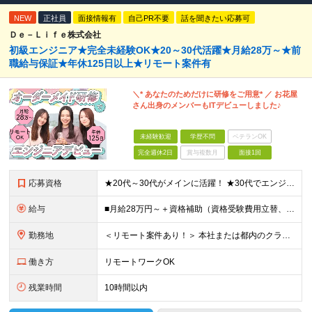
NEW
正社員
面接情報有
自己PR不要
話を聞きたい応募可
Ｄｅ－Ｌｉｆｅ株式会社
初級エンジニア★完全未経験OK★20～30代活躍★月給28万～★前
職給与保証★年休125日以上★リモート案件有
＼* あなたのためだけに研修をご用意* ／ お花屋
さん出身のメンバーもITデビューしました♪
未経験歓迎
学歴不問
ベテランOK
完全週休2日
賞与複数月
面接1回
応募資格
★20代～30代がメインに活躍！ ★30代でエンジニアデビューしたメンバーも！ ■経験・資格不問 ■学歴不問 ━━━━━……‥ 当社では何よりもコミュニケーション力を 重視した採用を行っています！
給与
■月給28万円～＋資格補助（資格受験費用立替、書籍代立替）＋リファラル手当（経験者10万円/未経験者6万円） ※給与は経験・スキルに応じて決定します ※上記給与額には固定残業代（20時間分/34,39
勤務地
＜リモート案件あり！＞ 本社または都内のクライアント先での勤務となります。 ■本社/東京都千代田区神田司町2-10-4 NOVEL WORK Kanda 3階 (変更の範囲)上記を除く当社関連勤務地
働き方
リモートワークOK
残業時間
10時間以内