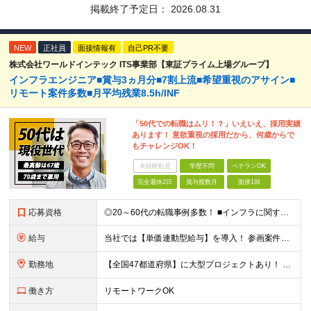
掲載終了予定日：
2026.08.31
NEW
正社員
面接情報有
自己PR不要
株式会社ワールドインテック ITS事業部【東証プライム上場グループ】
インフラエンジニア■賞与3ヵ月分■7割上流■希望重視のアサイン■
リモート案件多数■月平均残業8.5h/INF
「50代での転職はムリ！？」いえいえ、採用実績
あります！ 意欲重視の採用だから、何歳からで
もチャレンジOK！
未経験歓迎
学歴不問
ベテランOK
完全週休2日
賞与複数月
面接1回
応募資格
◎20～60代の転職事例多数！ ■インフラに関する何らかのご経験 ■学歴不問/転職回数は一切不問！
給与
当社では【単価連動型給与】を導入！ 参画案件の契約単価に連動して給与が決定。 還元率は単価の【70％～80％】と東証プライム上場グループとして高水準です！（社会保険料・教育コスト含む） ■関東：月給
勤務地
【全国47都道府県】に大型プロジェクトあり！ 主要勤務地： 北海道/宮城県/栃木県/埼玉県/千葉県/東京都/神奈川県/愛知県/大阪府/京都府/兵庫県/広島県/福岡県/熊本県 ※勤務エリアは、あなたの
働き方
リモートワークOK