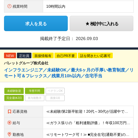
残業時間
10時間以内
求人を見る
検討中に入れる
掲載終了予定日：
2026.09.03
NEW
正社員
面接情報有
自己PR不要
話を聞きたい応募可
バレットグループ株式会社
インフラエンジニア／未経験OK／最大6ヶ月の手厚い教育制度／リ
モート可＆フレックス／残業月10h以内／住宅手当
未経験歓迎
学歴不問
ベテランOK
完全週休2日
賞与複数月
面接1回
応募資格
≪未経験/第2新卒歓迎！20代～30代が活躍中です≫ インフラエンジニアを本気で目指したい方／これまでの経験・スキルは一切不問です ◆学歴不問 ≪1つでも当てはまる方はぜひご応募ください！≫ ■自
給与
≪ガラス張りの「粗利連動評価」！年収100万円アップの実績あり≫ ■想定年収400万円～1200万円 月給30万円～100万円＋粗利インセンティブ ※経験・スキル・前給を考慮の上、上記に限らず柔軟に
勤務地
≪リモートワーク可！≫ ■完全在宅(通勤不要)の場合…地方に在住したままフルリモートでの勤務も可能です ■出社の場合…本社または首都圏の各プロジェクト先 ★転居をともなう転勤はありません ★受託案件