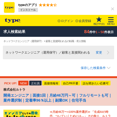
typeのアプリ
インストール
ログイン
会員登録
検討中(
0
)
MENU
84
求人検索結果
件中
1～50
件表示
ネットワークエンジニア（運用保守） × 顧客と直接関われるの転職・求人情報
ネットワークエンジニア（運用保守）／顧客と直接関われる
変更
保存した検索条件
PICK UP!
NEW
正社員
面接情報有
自己PR不要
話を聞きたい応募可
株式会社ルトラ
開発エンジニア｜面接1回｜月給46万円～可｜フルリモートも可｜
案件選択制｜定着率96％以上｜副業OK｜住宅手当
≪月給46万〜×100%案件選択≫ 「生成AIの時
代、ついていくためには…」 その焦り、ルトラ