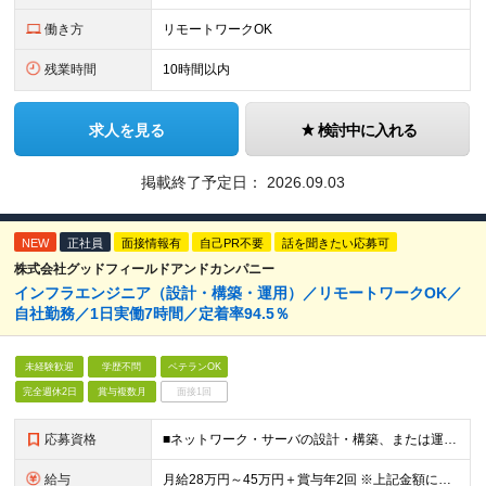
働き方
リモートワークOK
残業時間
10時間以内
求人を見る
検討中に入れる
掲載終了予定日：
2026.09.03
NEW
正社員
面接情報有
自己PR不要
話を聞きたい応募可
株式会社グッドフィールドアンドカンパニー
インフラエンジニア（設計・構築・運用）／リモートワークOK／
自社勤務／1日実働7時間／定着率94.5％
未経験歓迎
学歴不問
ベテランOK
完全週休2日
賞与複数月
面接1回
応募資格
■ネットワーク・サーバの設計・構築、または運用・保守の経験をお持ちの方は優遇します。 ※職種未経験歓迎 ※社会人経験10年以上の方、歓迎 ※学歴不問 ＜下記いずれかに当てはまる方は、ぜひご応募くだ
給与
月給28万円～45万円＋賞与年2回 ※上記金額には20時間分（6万8000円～10万9500円）の固定残業代を含みます。超過分は別途支給します。 ※経験やスキルを考慮の上、決定します。 ※3ヶ月間の試