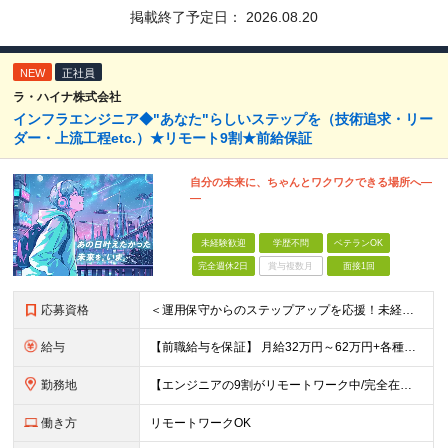
掲載終了予定日：
2026.08.20
NEW
正社員
ラ・ハイナ株式会社
インフラエンジニア◆"あなた"らしいステップを（技術追求・リー
ダー・上流工程etc.）★リモート9割★前給保証
自分の未来に、ちゃんとワクワクできる場所へ―
―
未経験歓迎
学歴不問
ベテランOK
完全週休2日
賞与複数月
面接1回
応募資格
＜運用保守からのステップアップを応援！未経験からの挑戦も大歓迎です♪＞ ■インフラエンジニアとして何らかの実務経験がある方（経験領域不問） ■学歴不問 【こんな方にピッタリの環境です！】 ・運用保守
給与
【前職給与を保証】 月給32万円～62万円+各種手当+決算賞与 ★資格手当や資格取得報奨金、役職手当など待遇、福利厚生が充実！ ★1年で年収60万円以上アップした社員が多数！ ※経験・スキルを考慮
勤務地
【エンジニアの9割がリモートワーク中/完全在宅ワークで働くメンバーも◎】 現在、エンジニアの約9割がリモートワークを実施。 そのうち約3割がフルリモートで勤務しており、地方在住のメンバーも活躍していま
働き方
リモートワークOK