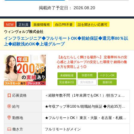
掲載終了予定日：
2026.08.20
NEW
正社員
面接情報有
自己PR不要
話を聞きたい応募可
ウィンヴォルブ株式会社
インフラエンジニア◆フルリモートOK◆前給保証◆還元率80％以
上◆経験浅めOK◆上場グループ
【あなたらしく輝ける場所へ】 定着率95％の安
心感と上場グループの安定した環境で 納得の働
き方を実現しよう◎
未経験歓迎
学歴不問
ベテランOK
完全週休2日
賞与複数月
面接1回
応募資格
＜経験年数不問（1年未満でもOK！）/担当フェーズ不問/ブランクOK＞ ◆開発またはインフラに携わった経験がある方（業界・経験年数不問） ◆学歴不問 ＼＼まずは気軽にご応募ください！／／ ★研修明
給与
★年収アップ率100％/前職給与保証 ◆月給35万円～110万円＜入社時から年収200万円UP実現多数！還元率80％以上＞ ※上記は最低保証額。経験・年齢・能力などを考慮の上、優遇いたします。 ※上
勤務地
★フルリモートOK！ 東京・大阪・名古屋・札幌・福岡の支社及び周辺のプロジェクト先（関東・関西・東海・北海道・福岡）での勤務となります。 ※勤務地はお選びいただけます ※希望されない転勤は発生しま
働き方
フルリモートがメイン