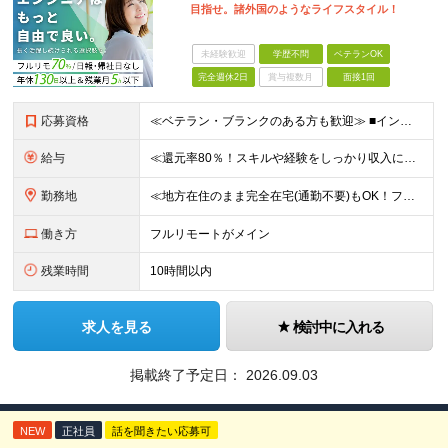
目指せ。諸外国のようなライフスタイル！
未経験歓迎
学歴不問
ベテランOK
完全週休2日
賞与複数月
面接1回
応募資格
≪ベテラン・ブランクのある方も歓迎≫ ■インフラエンジニアとしての実務経験をお持ちの方(運用・保守のみやオンプレミスのみの経験でもOK) ■学歴不問 ≪こんな方はぜひご応募ください≫ □ワークライフ
給与
≪還元率80％！スキルや経験をしっかり収入に反映します≫ 年俸530万円以上＋業績賞与 ※スキル・経験を考慮の上、優遇いたします ※上記年俸を12分割し、月1回支給します ※上記年俸には固定残業代
勤務地
≪地方在住のまま完全在宅(通勤不要)もOK！フルリモート7割、ハイブリッド2割！≫ ご自宅でのリモートワーク、または東京都、神奈川、埼玉、千葉を中心とするお客様先での勤務 ■本社アクセス 東京都豊島
働き方
フルリモートがメイン
残業時間
10時間以内
求人を見る
検討中に入れる
掲載終了予定日：
2026.09.03
NEW
正社員
話を聞きたい応募可