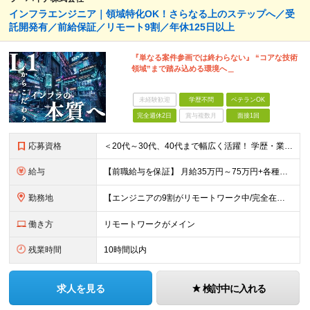
インフラエンジニア｜領域特化OK！さらなる上のステップへ／受
託開発有／前給保証／リモート9割／年休125日以上
『単なる案件参画では終わらない』 “コアな技術
領域”まで踏み込める環境へ＿
未経験歓迎
学歴不問
ベテランOK
完全週休2日
賞与複数月
面接1回
応募資格
＜20代～30代、40代まで幅広く活躍！ 学歴・業界・領域不問＞ インフラエンジニアとして下記いずれかの経験がある方 ■設計・構築の経験（サーバ、ネットワーク、クラウド、セキュリティ、データベース）
給与
【前職給与を保証】 月給35万円～75万円+各種手当+決算賞与 ★資格手当や資格取得報奨金、役職手当など待遇、福利厚生が充実！ ★1年で年収100万円以上アップした社員も在籍！ ※経験・スキルを考
勤務地
【エンジニアの9割がリモートワーク中/完全在宅ワークで働くメンバーも◎】 現在、エンジニアの約9割がリモートワークを実施。 そのうち約3割がフルリモートで勤務しており、地方在住のメンバーも活躍していま
働き方
リモートワークがメイン
残業時間
10時間以内
求人を見る
検討中に入れる