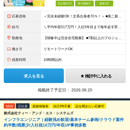
完全週休2日
賞与複数月
面接1回
応募資格
＜完全未経験OK！文系出身者70％！＞ ■第二新卒歓迎 ■学歴・経歴不問・社会人未経験もOK ■20代を中心に活躍中◎ ★☆先輩たちの前職☆★ 元アパレルスタッフや塾講師、介護士、事務、営業など社員
給与
＼平均年収517万円！入社5年目まで毎年必ず昇給／ ■賞与年3回 ■年収800万円以上も可 ■入社3年以上の平均年収469.2万円 月給23万2000円以上＋賞与年3回＋各種手当 ☆入社5年目まで最
勤務地
【研修中は完全在宅勤務】 ■7割以上のプロジェクトでリモートワークを導入 ■一都三県のプロジェクト先 ■転居を伴う転勤なし ＜プロジェクト先＞ 東京・神奈川・千葉・埼玉でのプロジェクト先にて勤務いた
働き方
リモートワークOK
残業時間
10時間以内
求人を見る
検討中に入れる
掲載終了予定日：
2026.08.20
NEW
正社員
面接情報有
自己PR不要
話を聞きたい応募可
株式会社ティー・アンド・エス・システムズ
インフラエンジニア｜経験浅め歓迎/基本チーム参画/クラウド案件
約半数/残業少/入社祝10万円/年収UP事例多数