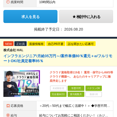
残業時間
10時間以内
求人を見る
検討中に入れる
掲載終了予定日：
2026.08.20
NEW
正社員
面接情報有
自己PR不要
話を聞きたい応募可
株式会社 HAL
インフラエンジニア/月給35万円～/案件単価80％還元＋α/フルリモ
ートOK/社員定着率95％
クラウド資格取得119名！ 運用・保守からAWS等
クラウド構築へ、 あなたのキャリアアップに徹
底伴走します
未経験歓迎
学歴不問
ベテランOK
完全週休2日
賞与複数月
面接1回
応募資格
＜20代～50代まで幅広く活躍中！＞ ◆学歴不問 ◆何らかのインフラ関連の実務経験 ★経験年数不問/運用監視レベルも歓迎 ＜こんな方は大歓迎！＞ ◎今の収入に不満がある ◎もっと上流の案件で活躍した
給与
給与についてお気軽にご相談ください！（カジュアル面談可能） 月給35万円～＋各種手当＋賞与2回 ※固定残業代は、時間外労働の有無に関わらず40時間分を87,500円～支給 ※超過分は別途支給 ※試用