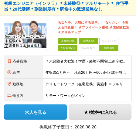
初級エンジニア（インフラ）＊未経験◎＊フルリモート＊ 住宅手
当＊20代活躍＊副業制度有＊研修中の派遣業務なし
あなたを、大切にする場所。 「なりたい」を叶
えるIT企業！ ＃プライベート重視 ＃未経験歓迎
＃スキルアップ
未経験歓迎
学歴不問
ベテランOK
完全週休2日
賞与複数月
面接1回
応募資格
＊未経験者大歓迎！学歴・経験不問/第二新卒歓迎/充実研修/WEB面接可能＊ ▼未経験歓迎＆完全ポテンシャル採用！▼ 基礎のキソから学べる研修があるので経験は一切不問！ 面接では「あなたの想い」を教
給与
年収351万円～：月給26万円〜60万円＋諸手当＋インセンティブ（２種）＋賞与 ★Point 設立から9ヶ月で全社員2万円の昇給実績 ※成果はしっかりと還元いたします！ ★Point 100％年
勤務地
☆リモートワーク（在宅勤務）実施中 ※フルリモート可 【グループ本社】東京都中央区八丁堀3-6-6 アド京橋ビル2F ∟宝町駅 5分/京橋駅 7分/八丁堀駅7分/JR東京駅10分 【プロジェクト先
働き方
リモートワークがメイン
求人を見る
検討中に入れる
掲載終了予定日：
2026.08.20