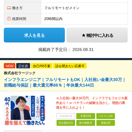
働き方
フルリモートがメイン
残業時間
20時間以内
求人を見る
検討中に入れる
掲載終了予定日：
2026.08.31
NEW
正社員
自己PR不要
話を聞きたい応募可
株式会社ラージック
インフラエンジニア｜フルリモートもOK｜入社祝い金最大30万｜
前職給与保証｜最大還元率88％｜年休最大144日
≪入社祝い最大30万円、インフラでもフルリモ案
件あり！≫ ベテランの経験を活かし、理想の環
境を手に入れよう！
未経験歓迎
学歴不問
ベテランOK
完全週休2日
賞与複数月
面接1回