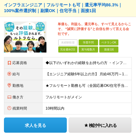
インフラエンジニア｜フルリモートも可｜還元率平均86.3%｜
100%案件選択制｜副業OK｜住宅手当｜面接1回
単価も、利益も、還元率も、すべて見えるからこ
そ、 “誠実に評価する”と自信を持って言える会
社です。
未経験歓迎
学歴不問
ベテランOK
完全週休2日
賞与複数月
面接1回
応募資格
◆以下のいずれかの経験をお持ちの方 ・インフラ設計・構築の実務経験（オンプレ/クラウドどちらもOK） ・クラウド環境下での運用保守に関する実務経験 ◆学歴不問 ＜こんな方は特に歓迎します＞ ◎これま
給与
【エンジニア経験6年以上の方】 月給46万円～100万円（固定残業代含む） ※上記月給には月30時間分の固定残業代（月8万7,400円～月19万円）を含む。超過分は全額支給。 【エンジニア経験4年以
勤務地
★フルリモート勤務も可（全国応募OK/住宅手当を支給します） ※案件によって常駐が必要になる場合があります。 ※希望がない限り、転勤はありません ※U・Iターン歓迎 ★ルトラの社員は全国各地で活躍中
働き方
フルリモートがメイン
残業時間
10時間以内
求人を見る
検討中に入れる