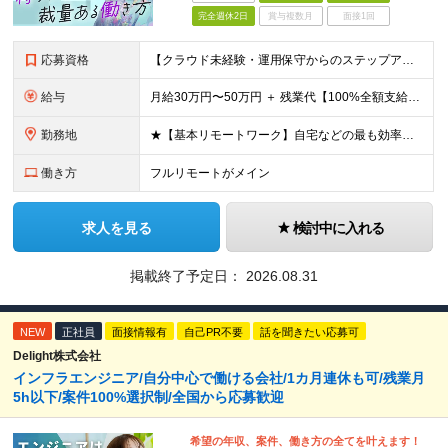
完全週休2日
賞与複数月
面接1回
応募資格
【クラウド未経験・運用保守からのステップアップ歓迎！学歴不問】 ・何かしらのインフラ実務経験をお持ちの方（サーバー/ネットワークの運用保守・監視、オンプレ環境のみの方も大歓迎！） ・月1回程度、秋葉原
給与
月給30万円〜50万円 ＋ 残業代【100%全額支給】＋ 決算賞与 ※上記は固定残業代（みなし残業）を含まない【基本給】の金額です！ ※試用期間なし（入社初月から満額支給） ※あなたの前職給与や経験
勤務地
★【基本リモートワーク】自宅などの最も効率よく働ける場所で開発に集中OK！ ・エンジニアの「働きやすさ」を最優先しており、基本リモートで働ける案件を厳選して獲得しています。 ・通勤ラッシュなどのストレ
働き方
フルリモートがメイン
求人を見る
検討中に入れる
掲載終了予定日：
2026.08.31
NEW
正社員
面接情報有
自己PR不要
話を聞きたい応募可
Delight株式会社
インフラエンジニア/自分中心で働ける会社/1カ月連休も可/残業月
5h以下/案件100%選択制/全国から応募歓迎
希望の年収、案件、働き方の全てを叶えます！