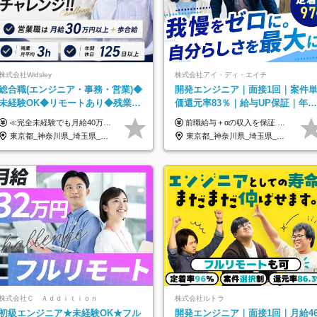
株式会社Widsley
株式会社アイ・ディ・エイチ
総合職(エンジニア・事務・営業)◆
開発エンジニア｜面接1回｜案件
未経験OK◆リモートあり◆残業月
価還元率83％｜給与UP保証｜年休
3h◆服装髪型自由
140日｜在宅利用率9割｜独立支
≪完全未経験でも月給40万円以上も可能です！≫ -------------- 【1】ITエンジニア 月給26万円～50万円＋プロジェクト手当＋資格手当 【2】IT事務、営業事務 月給26万円～50万円＋プロジェクト手当＋資格手当 ≪【1】【2】共通≫ ★上記給与には固定残業代20時間分(月3万719円～)を含みます。残業が超過した場合は、追加支給します(残業は月平均3時間とほぼ発生しません。残業がなくても、固定残業代は支給されます) ★試用期間6ヵ月あり（期間中は月給23万1000円～。固定残業代20時間分3万719円～を含む／超過分は別途支給） -------------- 【3】SES営業、SaaS営業 月給30万円以上＋インセンティブ＋各種手当 ★上記給与には固定残業代45時間分(月7万6967円～)を含みます。残業が超過した場合は、追加支給します(残業は月平均3時間とほぼ発生しません。残業がなくても、固定残業代は支給されます) ★試用期間6ヵ月あり(期間中も給与や福利厚生は同じです)
前職給与＋αの収入を保証 月給42万円～120万円＋各種手当＋賞与 給与基準が明確かつ高還元です。 一人ひとりが安定した環境のもと、長く活躍できる職場を目指しています。 ※平均年収650万円 ・還元率83％ ・各種手当について 職能手当／職務手当／資格手当／営業手当 など ※前職での経験・能力、給与などを考慮の上、当社規定により優遇いたします ※試用期間あり（3ヶ月／期間中の条件に変動はありません） ※上記金額には固定残業代（78,948円～225,564円/月30時間分）を含みます 超過分は別途全額支給いたします ・年収UPを保証 過去には転職時に〈年収200万円UP〉したエンジニアも在籍しています。入社時だけでなく、入社後も安心の給与水準で働ける環境です。キャリアや技術力が正当に評価されていないと感じていたら、一度面接でお話ししましょう！ 当社では管理職の人数は最低限にし、無駄な管理をしません。その費用削減分を社員の給与に還元しています！
援・副業制度
東京都_神奈川県_埼玉県_千葉県_大阪府_愛知県_北海道_青森県_岩手県_宮城県_秋田県_山形県_福島県_茨城県_栃木県_群馬県_新潟県_山梨県_長野県_富山県_石川県_福井県_静岡県_岐阜県_三重県_兵庫県_京都府_滋賀県_奈良県_和歌山県_広島県_岡山県_鳥取県_島根県_山口県_徳島県_香川県_愛媛県_高知県_福岡県_熊本県_佐賀県_長崎県_大分県_宮崎県_鹿児島県_沖縄県
東京都_神奈川県_埼玉県_千葉県_大阪府_愛知県_北海道_青森県_岩手県_宮城県_秋田県_山形県_福島県_茨城県_栃木県_群馬県_新潟県_山梨県_長野県_富山県_石川県_福井県_静岡県_岐阜県_三重県_兵庫県_京都府_滋賀県_奈良県_和歌山県_広島県_岡山県_鳥取県_島根県_山口県_徳島県_香川県_愛媛県_高知県_福岡県_熊本県_佐賀県_長崎県_大分県_宮崎県_鹿児島県_沖縄県
株式会社Ｃ Ａｄｄｉｔｉｏｎ
株式会社ルトラ
初級エンジニア★未経験OK★フル
開発エンジニア｜面接1回｜月給4