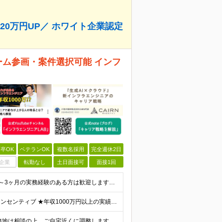
0万円UP／ ホワイト企業認定
チーム参画・案件選択可能 インフ
卒OK
ベテランOK
複数名採用
完全週休2日
企業
転勤なし
土日面接可
面接1回
【応募要件】 ◎IT業界で何らかの実務経験がある方 └2～3ヶ月の実務経験のある方は歓迎します！ 例）PCキッティングやモバイル通信基地局の業務経験者など インフラエンジニアとしてご経験のある方は、
【前職給与保証】 月給23.3万～90万円＋賞与年2回＋インセンティブ ★年収1000万円以上の実績あり！ ※上記月給には月20～30時間分（2万9,300円～21万7,900円）の固定残業代を含み
★フルリモート可／転勤なし／U・Iターン歓迎★ ◎勤務地は相談の上、ご自宅近くに調整します！ 【勤務地】 本社、または東京／埼玉／千葉／神奈川／愛知／仙台のクライアント先 ◎完全在宅（フルリモート）