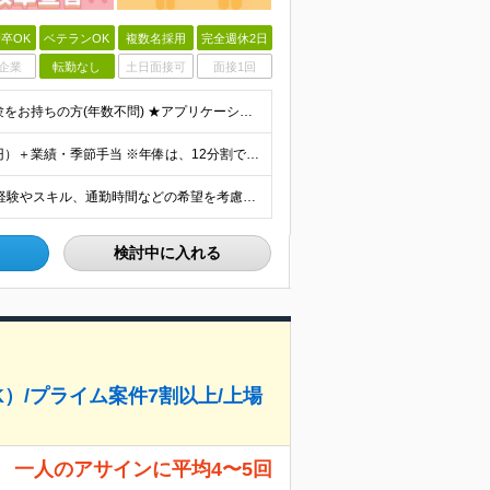
卒OK
ベテランOK
複数名採用
完全週休2日
企業
転勤なし
土日面接可
面接1回
★学歴不問 ★インフラエンジニアとしての設計構築経験をお持ちの方(年数不問) ★アプリケーションの設計及び開発の経験をお持ちの方(年数不問) (例えばこのような方におススメ！) ◇ネットワークやサー
月収25万円～100万円（年俸制/年俸300万円～1200万円）＋業績・季節手当 ※年俸は、12分割です。 ※前職給与や経験・スキルなどを考慮し加給・優遇します。 ※各種手当込み、交通費および超過手
東京23区内のクライアント先での勤務となります。 ※経験やスキル、通勤時間などの希望を考慮の上、勤務地を決定します。 ≪本社≫ 東京都品川区東品川4-12-8 品川シーサイドイーストタワー15階
検討中に入れる
）/プライム案件7割以上/上場
 一人のアサインに平均4〜5回