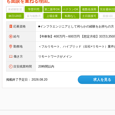
も面談を重ねる理由。
未経験歓迎
学歴不問
第二新卒OK
ベテランOK
複数名採用
完全週休2
休日120日
賞与複数月
上場企業
転勤なし
土日面接可
面接1回
応募資格
給与
勤務地
働き方
リモートワークがメイン
目安残業時間
20時間以内
求人を見る
掲載終了予定日：
2026.08.20