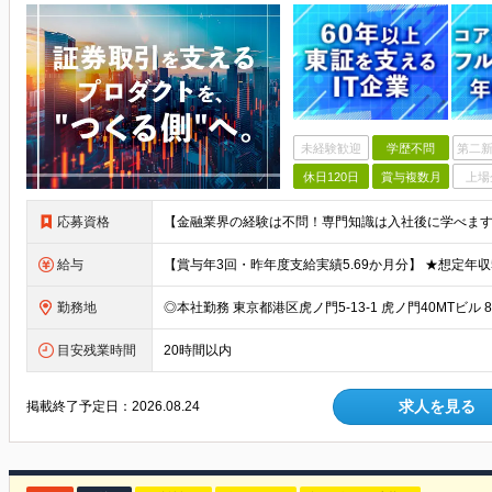
未経験歓迎
学歴不問
第二新
休日120日
賞与複数月
上場
応募資格
給与
勤務地
目安残業時間
20時間以内
求人を見る
掲載終了予定日：
2026.08.24