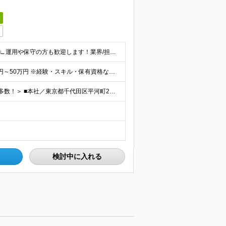
日
■インフラエンジニアとして何らかの経験をお持ちの方 ∟運用や保守の方も歓迎します！業界/担当フェーズは問いません 100％チーム配属なので、サポート体制が整っています！ ■学歴不問 ＜こんな想い
【年俸制】400万円～600万円 【想定月収】33万3,350円～50万円 ※経験・スキル・保有資格などを考慮して決定します。 ※月額給与は年俸の12分の1を毎月支給します。 ※年俸には前払退職金、住
＜フルリモート、ハイブリッド（出社×リモート）案件多数！＞ ■本社／東京都千代田区平河町2丁目16番1号 平河町森タワー ※転居を伴う転勤はありません。 ■クライアント先（東京・神奈川・千葉・埼玉）
検討中に入れる