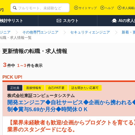
サイトマップ
ヘルプ
求人掲載
検討中リスト
スカウト
AIの求
ンジニア
その他専門エンジニア
セキュリティエンジニア
新着・
の転職・求人情報一覧
着・更新情報の転職・求人情報
3
1～3
件中
件を表示
PICK UP!
正社員
面接情報有
自己PR不要
話を聞きたい応募可
株式会社東証コンピュータシステム
開発エンジニア◆自社サービス◆企画から携われる◆
制◆賞与5.69か月分◆時間休ＯＫ
【業界未経験者も歓迎/企画からプロダクトを育てる
業界のスタンダードになる。