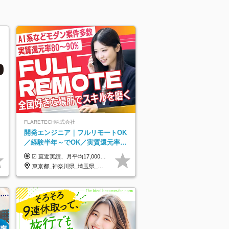
FLARETECH株式会社
開発エンジニア｜フルリモートOK
／経験半年～でOK／実質還元率80
～90%／前給保証／AI系など最先
☑︎ 直近実績、月平均17,000円の昇給 ☑︎ 前職給与100%保証 ☑︎ 実質還元率80～90% ☑︎ 待機時も給与は満額支給 月給35万円～70万円＋交通費など各種手当 ※想定年収：4,200,000円～10,560,000円 ※経験・能力等を考慮の上で決定します。 ※上記金額には、みなし残業手当（50時間分・104,000円～212,000円）を含みます。超過分は別途追加支給します。 ┗残業時間は月平均10時間、多い時でも20時間程度と安定しております ★単価連動型の給与体系ではないため、万が一待機になってもその間の給与は満額支給しています。 ＜1年間の昇給事例をご紹介！＞ ・20代/フロントエンドエンジニア：月給274,000円→月給362,000円（＋88,000円/月） ・20代/iOSエンジニア：月給237,000円→月給287,000円（＋50,000円/月） ・20代/Androidエンジニア：月給316,000円→月給374,000円（＋58,000円/月） ・30代/Javaエンジニア（上流）：月給340,000円→月給418,000円（＋78,000円/月） ・30代/PMO：月給340,000円→月給418,000円（＋78,000円/月）
端案件多数
東京都_神奈川県_埼玉県_千葉県_大阪府_愛知県_北海道_青森県_岩手県_宮城県_秋田県_山形県_福島県_茨城県_栃木県_群馬県_新潟県_山梨県_長野県_富山県_石川県_福井県_静岡県_岐阜県_三重県_兵庫県_京都府_滋賀県_奈良県_和歌山県_広島県_岡山県_鳥取県_島根県_山口県_徳島県_香川県_愛媛県_高知県_福岡県_熊本県_佐賀県_長崎県_大分県_宮崎県_鹿児島県_沖縄県