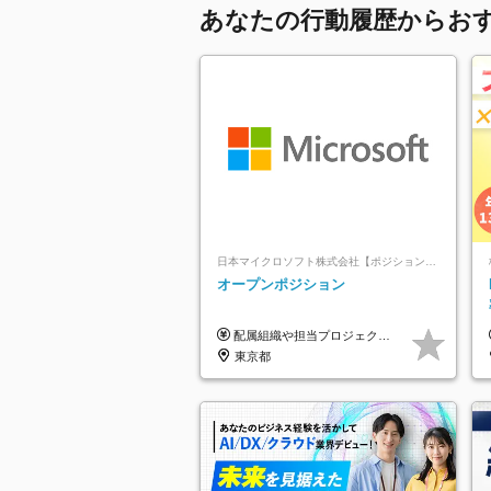
あなたの行動履歴からお
日本マイクロソフト株式会社【ポジションマッチ登録】
オープンポジション
配属組織や担当プロジェクトにより異なります。 ▼参考情報 ----------------------- 年俸650万～（1/12を月々支給） ※経験、能力を考慮の上、当社規定により優遇いたします。 ※時間外、休日出勤、深夜手当に対する賃金も基本年俸に含みます。
東京都