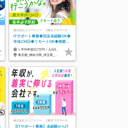
株式会社エスアイイー 【東京プロマーケット上場】
単
ITサポート事務◆完全未経験OK◆
年休134日◆リモートOK◆残業月
7h以下◆賞与年3回◆5年目まで必
＼平均年収517万円！入社5年目まで毎年必ず昇給／ ■賞与年3回 ■年収800万円以上も可 ■入社3年以上の平均年収469.2万円 月給23万2000円以上＋賞与年3回＋各種手当 ☆入社5年目まで最大1万5000円の定期昇給を確約 ┃各種手当充実 ・規定の資格を取得すれば、2000円～5万円を毎月支給（2万4000円～60万円／年） ・研修中に取得した取得率95％の資格でも研修後の給料UP ※月給は年齢・経験・能力を考慮して、優遇いたします ※上記月給金額は固定残業代（20時間/3万1300円円以上）を含み、超過分は別途支給いたします ※試用期間（6ヶ月）は月給に変動はありますが、その他待遇に差異はありません ├入社後1ヶ月～3ヶ月間は、月給20万1900円となります └上記金額は固定残業代（10時間／1万6000円）を含み、超過分は別途支給いたします
ず昇給
東京都_神奈川県_埼玉県_千葉県_大阪府_愛知県_北海道_青森県_岩手県_宮城県_秋田県_山形県_福島県_茨城県_栃木県_群馬県_新潟県_山梨県_長野県_富山県_石川県_福井県_静岡県_岐阜県_三重県_兵庫県_京都府_滋賀県_奈良県_和歌山県_広島県_岡山県_鳥取県_島根県_山口県_徳島県_香川県_愛媛県_高知県_福岡県_熊本県_佐賀県_長崎県_大分県_宮崎県_鹿児島県_沖縄県
株式会社エスアイイー 【東京プロマーケット上場】
6
【ITサポート事務】未経験からIT