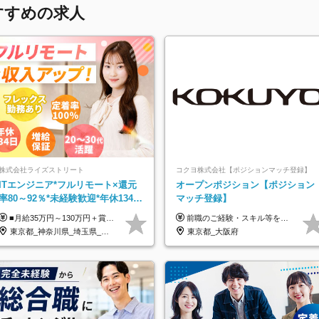
すすめの求人
株式会社ライズストリート
コクヨ株式会社【ポジションマッチ登録】
ITエンジニア*フルリモート×還元
オープンポジション【ポジション
率80～92％*未経験歓迎*年休134日
マッチ登録】
*月給35万～*定着率100%
■月給35万円～130万円＋賞与年2回＋各種手当 ※システムエンジニアの経験をお持ちの方は月給41万円以上＋賞与年2回（108万円～）＋手当 ■単価（年収）アップのチャンスは最大年12回 ※残業代は1分単位で100％全額支給。サービス残業などは一切ありません ※試用期間6ヵ月（試用期間中の待遇・給与に差はありません）
前職のご経験・スキル等を考慮して決定します。
東京都_神奈川県_埼玉県_千葉県_大阪府_愛知県_北海道_青森県_岩手県_宮城県_秋田県_山形県_福島県_茨城県_栃木県_群馬県_新潟県_山梨県_長野県_富山県_石川県_福井県_静岡県_岐阜県_三重県_兵庫県_京都府_滋賀県_奈良県_和歌山県_広島県_岡山県_鳥取県_島根県_山口県_徳島県_香川県_愛媛県_高知県_福岡県_熊本県_佐賀県_長崎県_大分県_宮崎県_鹿児島県_沖縄県
東京都_大阪府