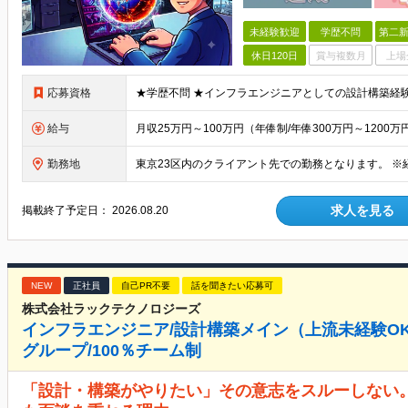
未経験歓迎
学歴不問
第二新
休日120日
賞与複数月
上場
応募資格
給与
勤務地
求人を見る
掲載終了予定日：
2026.08.20
NEW
正社員
自己PR不要
話を聞きたい応募可
株式会社ラックテクノロジーズ
インフラエンジニア/設計構築メイン（上流未経験OK
グループ/100％チーム制
「設計・構築がやりたい」その意志をスルーしない。