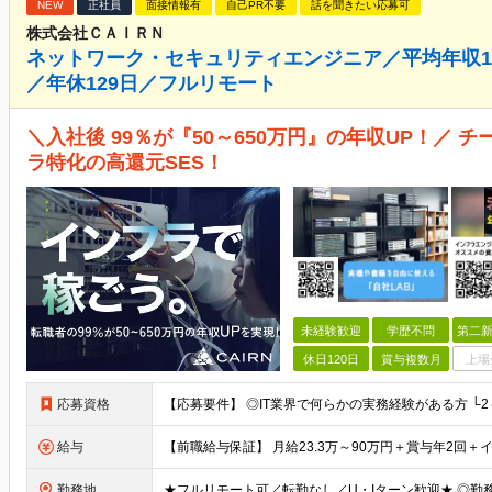
NEW
正社員
面接情報有
自己PR不要
話を聞きたい応募可
株式会社ＣＡＩＲＮ
ネットワーク・セキュリティエンジニア／平均年収12
／年休129日／フルリモート
＼入社後 99％が『50～650万円』の年収UP！／ 
ラ特化の高還元SES！
未経験歓迎
学歴不問
第二新
休日120日
賞与複数月
上場
応募資格
給与
勤務地