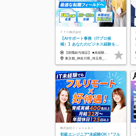
ＦＴＣ株式会社
【AIサポート事務（ITプロ候
補）】あなたのビジネス経験をAI
業界で活かす◆IT未経験OK◆目指
【前職給与保証】 ■未経験者： 月給30万円～35万円 ■ローキャリア（経験目安1年程度）： 月給35万円～40万円 ■経験者（経験目安3年以上）： 月給40万円～60万円 ■即戦力（経験目安5年以上）： 月給45万円～80万円 ※上記金額には固定残業代30時間分 【未経験者5万5000円～7万3000円、 ローキャリア6万4000円～7万3000円、 経験者5万8000円～10万9000円、 即戦力8万2000円～14万5000円】を含みます。 ※30時間を超える場合は追加で全額支給します。 ※経験・能力・前職給与などを総合的に評価したうえでご納得いただけるよう個別決定。 未経験者の場合、前職給与とポテンシャルを査定のうえ決定いたします。 ※日本国内でのIT業界経験、または同等の実務経験と能力に応じて決定します。 ※前職給与は日本円かつ、日本国内での実績に基づき評価します。 【納得の評価システム】 ★クォーター毎に査定する評価制度導入！ 明確な評価基準で翌年度年収を上げましょう！ ★評価対象期間に在籍中のほとんどの社員が昇給し 年収アップを実現しています！ ★様々なインセンティブ制度を用意し多角的に正当評価しています！ ※試用期間6カ月（期間中の待遇等に差異なし）
せるコンサル
東京都_神奈川県_埼玉県_千葉県
株式会社Ｃｒａｎｅ＆Ｉ
初級エンジニア*未経験OK！*フル