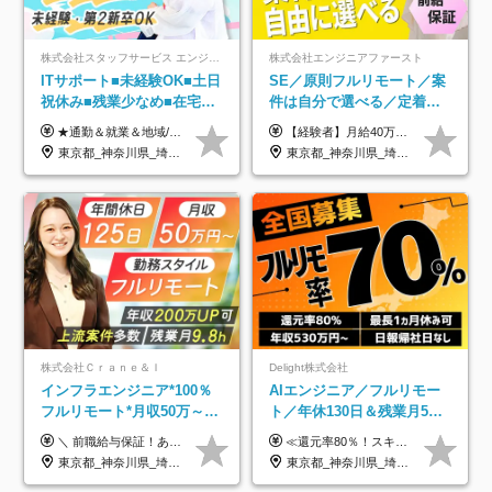
株式会社スタッフサービス エンジニアリング事業本部
株式会社エンジニアファースト
ITサポート■未経験OK■土日
SE／原則フルリモート／案
祝休み■残業少なめ■在宅実
件は自分で選べる／定着率
績あり■約900種類のスキル
93%／20～30代活躍中！
★通勤＆就業＆地域/住宅＆役職手当あり ★残業代は全額支給 ★選べる給与制度あり！ ■東京・神奈川・千葉・埼玉勤務の場合 月給24.5万円～55万円＋諸手当 （残業代は全額支給） (20,000円の地域/住宅手当込み) ■愛知・京都・大阪・兵庫勤務の場合 月給24万円以上＋諸手当 （残業代は全額支給） (15,000円の地域/住宅手当込み) ■茨城・栃木・群馬・静岡・三重・滋賀・広島・福岡勤務の場合 月給23.5万円以上＋諸手当 （残業代は全額支給） (10,000円の地域/住宅手当込み) ■北海道・宮城・山梨・長野・岐阜・奈良・和歌山・岡山勤務の場合 月給23万円以上＋諸手当 （残業代は全額支給） (5,000円の地域/住宅手当込み) ■その他のエリア勤務の場合 月給22.5万円以上＋諸手当 （残業代は全額支給） ※経験や能力を考慮し、当社規定により優遇します 【昇給：年一回実施】 【選べる給与制度】 ★収入を重視する方に… 「変動型人事制度」の選択も可能（派遣先からの評価に応じて収入アップ！） ※年2回のタイミングで希望者と面談の上決定します。
【経験者】月給40万円～120万円(固定残業代含む)+各種手当 ★前職給与の総収入額を100％保証｜還元率84％〜100％ ★20代の平均年収570万円 ※月給には、みなし残業手当(月30時間／5万8000円以上)を含みます 超過分は別途追加支給 ※固定残業代は、時間外労働の有無に関わらず30時間分を、月5万8000円~15万7000円支給 ※上記を超える時間外労働分は追加で支給 【未経験者】月給21万円以上＋各種手当 固定残業なし(残業代発生分全額支給) ※6ヶ月の試用期間あり（※条件に変動なし） ▼単価連動性×還元率は84％～100％で収入の大幅UPが可能！ ・案件単価が月50万円の場合：年収417万円 ・案件単価が月70万円の場合：年収584万円 ・案件単価が月100万円の場合：年収834万円 ＜モデル年収＞ ▼400万円～500万円(入社初年度) ▼542万円～626万円(入社2年) ▼667万円～700万円(入社3年） ▼709万円～801万円(入社5年）
アップ講座あり■全国募集
東京都_神奈川県_埼玉県_千葉県_大阪府_愛知県_北海道_岩手県_宮城県_山形県_福島県_茨城県_栃木県_群馬県_山梨県_長野県_富山県_石川県_静岡県_岐阜県_三重県_兵庫県_京都府_滋賀県_奈良県_広島県_岡山県_山口県_愛媛県_福岡県_熊本県_長崎県
東京都_神奈川県_埼玉県_千葉県_大阪府_愛知県_北海道_青森県_岩手県_宮城県_秋田県_山形県_福島県_茨城県_栃木県_群馬県_新潟県_山梨県_長野県_富山県_石川県_福井県_静岡県_岐阜県_三重県_兵庫県_京都府_滋賀県_奈良県_和歌山県_広島県_岡山県_鳥取県_島根県_山口県_徳島県_香川県_愛媛県_高知県_福岡県_熊本県_佐賀県_長崎県_大分県_宮崎県_鹿児島県_沖縄県
株式会社Ｃｒａｎｅ＆Ｉ
Delight株式会社
インフラエンジニア*100％
AIエンジニア／フルリモー
フルリモート*月収50万～*
ト／年休130日＆残業月5h
クラウド×上流工程*前職給
以下／1カ月連休可／案件選
＼ 前職給与保証！あなたのこれまでの経験を正当評価 ／ ★月収50万円～スタート！【年俸600万～1,162万8,000円（12分割）】 ――「頑張りが給与に直結しない…」そんな不満とは無縁の環境です。 実際、入社後に「年収150万～200万円UP」を実現した先輩エンジニアが多数活躍中！ 【 収入をさらに押し上げる充実のプラスα 】 スキルを磨くほど得をする「資格手当」 ⇒ 1資格につき毎月3,000円～30,000円を継続支給！ 成果を見逃さない「功績手当」 ⇒ 社員の頑張りに応じて最大10万円をダイレクトに支給！ スピード昇給・高年収も可能 ⇒ 1回の昇給で年収数十万UPのチャンスあり。ゆくゆくは年収1000万以上のハイクラスも目指せます。 ※経験・スキルを考慮の上決定します ※上記金額には固定残業代（月30h分・95,000円～184,000円）を含みます ※超過分は別途全額支給します ※試用期間2ヶ月間あり（その他待遇に差異はありません）
≪還元率80％！スキルや経験をしっかり収入に反映します≫ 年俸530万円以上＋業績賞与 ※スキル・経験を考慮の上、優遇いたします ※上記年俸を12分割し、月1回支給します ※上記年俸には固定残業代月20時間分(月6万9000円以上)が含まれます。残業はほとんど発生しませんが、超過した場合は追加支給します ★AIを使った自社への貢献も、貢献度に応じて給与に反映する制度があります
与保証*残業月9.8h
択制／還元率80%
東京都_神奈川県_埼玉県_千葉県_大阪府_愛知県_北海道_青森県_岩手県_宮城県_秋田県_山形県_福島県_茨城県_栃木県_群馬県_新潟県_山梨県_長野県_富山県_石川県_福井県_静岡県_岐阜県_三重県_兵庫県_京都府_滋賀県_奈良県_和歌山県_広島県_岡山県_鳥取県_島根県_山口県_徳島県_香川県_愛媛県_高知県_福岡県_熊本県_佐賀県_長崎県_大分県_宮崎県_鹿児島県_沖縄県
東京都_神奈川県_埼玉県_千葉県_大阪府_愛知県_北海道_青森県_岩手県_宮城県_秋田県_山形県_福島県_茨城県_栃木県_群馬県_新潟県_山梨県_長野県_富山県_石川県_福井県_静岡県_岐阜県_三重県_兵庫県_京都府_滋賀県_奈良県_和歌山県_広島県_岡山県_鳥取県_島根県_山口県_徳島県_香川県_愛媛県_高知県_福岡県_熊本県_佐賀県_長崎県_大分県_宮崎県_鹿児島県_沖縄県