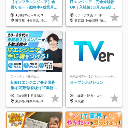
【インフラエンジニア】全
ITエンジニア｜完全未経験
員リモート勤務中■残業月
OK｜入社後3カ月Java研修
3h■最大3ヶ月の連休あり■
｜リモート率8割以上｜充実
★月給35万～80万スタートも可 【未経験の方】 ■月給26万～80万＋賞与年2回（年2ヶ月分） 【何かしらのインフラエンジニア経験をお持ちの方】 ■月給35万～80万＋賞与年2回（年2ヶ月分） ※スキル・経験などを考慮し決定します ※試用期間6ヶ月あり。期間中は契約社員となります。その他の待遇に差異はありません（試用期間終了後、昇給の可能性あり） ※上記金額には固定残業代（月30時間分／4万9600円～15万2600円）を含みます。超過分は別途支給いたします。 ＼頑張りはインセンティブで還元！／ クライアントに貢献度を評価され、当社のエンジニアが追加で案件に参画することになるなど、会社にとって利益になる行動はしっかり評価します。 会社の成長に貢献できていることを実感でき、「もっと頑張ろう」と思える体制づくりを整えています！
＼ボーナスあり！初年度から年収300万円以上／ ■月給25万円～35万円＋残業代全額支給＋各種手当＋賞与年1回 ◎経験・年齢・スキルなどを考慮し、できるだけ優遇します ◎試用期間中(3カ月)は契約社員で、月給21万円＋諸手当になります。 (試用期間中は残業が発生しません。その他の待遇に変更はありません) ----------------- ＼3つの評価軸！実力次第で早期収入アップ！／ 【1】スキル(IT理解、実装力、設計) 【2】実務力(現場評価、コミュ力、品質) 【3】姿勢(自走力、意欲、責任感) この3つの評価軸で、3カ月ごとに評価。社内グレードにより、給与が決まる明確な仕組みです。何ができれば給与が上がるのか分かりやすく、実力や努力次第で早期に収入を増やせます！ 【固定残業代について】 なし（残業代は、実際の労働時間に応じて別途全額支給）
年休126日■20～30代活躍
のキャリア支援｜残業月10h
東京都_神奈川県_埼玉県_千葉県_大阪府
東京都_神奈川県_埼玉県_千葉県_大阪府_愛知県_北海道_青森県_岩手県_宮城県_秋田県_山形県_福島県_茨城県_栃木県_群馬県_新潟県_山梨県_長野県_富山県_石川県_福井県_静岡県_岐阜県_三重県_兵庫県_京都府_滋賀県_奈良県_和歌山県_広島県_岡山県_鳥取県_島根県_山口県_徳島県_香川県_愛媛県_高知県_福岡県_熊本県_佐賀県_長崎県_大分県_宮崎県_鹿児島県_沖縄県
中！
ランスタッド株式会社
株式会社TVer【ポジションマッチ登録】
初級ITエンジニア◆全国募
オープンポジション
集/在宅研修有/必ずIT業務配
属/月収例29.5万円/Web面接
【首都圏】月収例29.5万円（月給26万円＋諸手当） 【東海・関西】月収例28.5万円（月給25万円＋諸手当） 【九州】月収例26万円（月給23万円＋諸手当） ※経験・スキル・前職給与を踏まえ、総合的に判断して決定します。 例：首都圏 月収例31万円（月給27万円＋諸手当） ◆各種手当 ・通勤手当（上限4万円まで） ・残業代手当（1分単位で全額支給） ※固定残業代制は採用しておりません ・深夜勤務手当 ・資格取得支援（ランクに応じてお祝い金1万円～10万円を支給） ◆昇給：年1回 ◆補足 ・研修中1ヶ月間は、時給1670円となります。 ・試用期間6ヶ月あり。その間の待遇に変更はありません。 ※詳細は面接時にご案内します。
ご経験・能力・スキル等により、当社基準にて優遇・相談のうえ決定いたします。
1回/SE
東京都_神奈川県_埼玉県_千葉県_大阪府_愛知県_兵庫県_京都府_福岡県
東京都