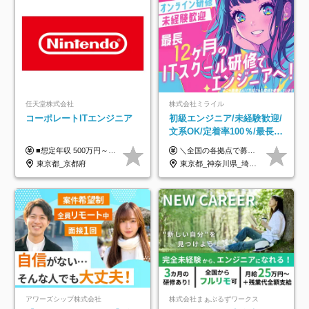
任天堂株式会社
株式会社ミライル
コーポレートITエンジニア
初級エンジニア/未経験歓迎/
文系OK/定着率100％/最長1
年の自社ITスクール研修あ
■想定年収 500万円～900万円 月給制 月給278,000円～ ※残業が発生した場合、残業代を別途全額支給します ※試用期間2ヶ月あり(待遇や給与に差異はありません)
＼全国の各拠点で募集中！／ 給与は以下の通り、勤務地により異なります。 札幌：月給23万円～27万円 仙台：月給22万円～26万円 新潟：月給22万円～26万円 東京：月給26万円～30万円 大阪：月給24万円～29万円 福岡：月給23.5万円～27万円 沖縄：月給21万円～26万円 ◎給与は知識や経験を考慮して決定します。 ◎残業は別途全額支給します。 ◎試用期間12カ月あり（給与は以下の通りです。その他条件に変更はありません） （試用期間の給与） 札幌：月給18.6万円～ 仙台：月給19万円～ 新潟：月給18万円～ 東京：月給22万円～ 大阪：月給20.8万円～ 福岡：月給19万円～ 沖縄：月給18万円～
り/年休130日
東京都_京都府
東京都_神奈川県_埼玉県_千葉県_大阪府_愛知県_北海道_青森県_岩手県_宮城県_秋田県_山形県_福島県_茨城県_栃木県_群馬県_新潟県_山梨県_長野県_富山県_石川県_福井県_静岡県_岐阜県_三重県_兵庫県_京都府_滋賀県_奈良県_和歌山県_広島県_岡山県_鳥取県_島根県_山口県_徳島県_香川県_愛媛県_高知県_福岡県_熊本県_佐賀県_長崎県_大分県_宮崎県_鹿児島県_沖縄県
アワーズシップ株式会社
株式会社まぁぶるずワークス