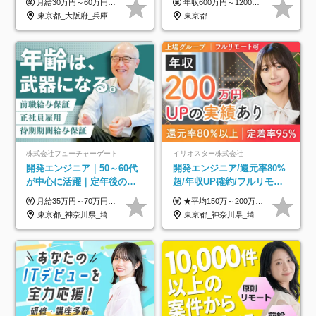
月給30万円～60万円+住宅手当+職能手当+役職手当+決算賞与+報奨金 ※経験・能力を考慮し、優遇します ※給与には20時間分のみなし時間外手当(3万7000円以上)を含みます(超過時間分は別途追加支給) ※試用期間3～6ヵ月あり(その間の給与、待遇に差異なし) ※場合によって契約社員での採用の可能性あり(面接時に応相談)
年収600万円～1200万円 ※上記年収は、想定年収です。住居費補助、子手当などの各種手当を含む金額です。 ※経験・能力等を考慮の上、当社規定により決定します。
のための半休制度あり
東京都_大阪府_兵庫県_京都府_福岡県
東京都
株式会社フューチャーゲート
イリオスター株式会社
開発エンジニア｜50～60代
開発エンジニア/還元率80%
が中心に活躍｜定年後の給
超/年収UP確約/フルリモ
与減ナシ｜年収50万円アッ
OK/年休130日/平均残業7h/
月給35万円～70万円（固定残業代30時間分63,869円～を含む）+賞与年1回 ※30時間を超える分は別途支給します ●これまでのご経験・スキル・前職給与をできる限り考慮します ●待機期間も給与を100％支給します ●試用期間中も給与や福利厚生は同じです ≪年収を維持しながら長く働けます！≫ 一般的な企業では55歳や60歳を機に年収が下がりますが、 当社は役職などではなく「スキルや経験」で評価。 エンジニアとして長く働きながら あなたにふさわしい年収を維持できます！
★平均150万～200万円年収UPを実現！ ★前職給与を100％保証！ ★案件内容の開示・明確な評価体制あり ⇒クライアント評価で即昇給を実現したケースも◎ ★年12回（毎月昇給チャンスあり） ■月給35万円～103万円 ※経験・能力・前職給与を考慮し、決定 ※上記給与には月30時間分(6万6500円以上)の固定残業代が含まれます。超過分は手当として別途支給します ※試用期間3ヶ月あり(期間中の給与・待遇面に差異はありません) ▼収入アップの実例をご紹介 ───────────── ★働き方改革をした30代男性（PG） 子どもが生まれたばかりなのに、忙しい現場で残業も月50～60時間が当たり前。 ⇒残業ほぼゼロ＆週3リモートの働き方に！しかも給与もアップ！ ★収入アップした30代男性（PM） 子供が3人いて家計も苦しく、残業代で稼ぐ日々… ⇒残業をたくさんしていた年収額より、100万円以上アップしました！
プ実績／昇給率92％（直近3
約2万件の案件から選択
東京都_神奈川県_埼玉県_千葉県
東京都_神奈川県_埼玉県_千葉県_大阪府_愛知県_北海道_青森県_岩手県_宮城県_秋田県_山形県_福島県_茨城県_栃木県_群馬県_新潟県_山梨県_長野県_富山県_石川県_福井県_静岡県_岐阜県_三重県_兵庫県_京都府_滋賀県_奈良県_和歌山県_広島県_岡山県_鳥取県_島根県_山口県_徳島県_香川県_愛媛県_高知県_福岡県_熊本県_佐賀県_長崎県_大分県_宮崎県_鹿児島県_沖縄県
年）