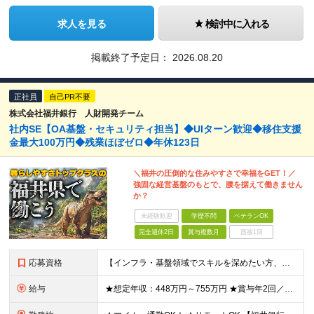
求人を見る
検討中に入れる
掲載終了予定日：
2026.08.20
正社員
自己PR不要
株式会社福井銀行 人財開発チーム
社内SE【OA基盤・セキュリティ担当】◆UIターン歓迎◆移住支援
金最大100万円◆残業ほぼゼロ◆年休123日
＼福井の圧倒的な住みやすさで幸福をGET！／
強固な経営基盤のもとで、腰を据えて働きません
か？
未経験歓迎
学歴不問
ベテランOK
完全週休2日
賞与複数月
面接1回
応募資格
【インフラ・基盤領域でスキルを深めたい方、大歓迎！】 ◆学歴不問 ◆以下いずれかの経験がある方（年数不問） ・OA基盤の構築・運用・保守 ・ネットワーク設計・構築・運用 ・セキュリティ設計・運用・監
給与
★想定年収：448万円～755万円 ★賞与年2回／前年度実績：4ヶ月分 月給28万～47万2000円＋賞与年2回＋各種手当 ※経験・能力を考慮の上、決定いたします。 ※残業手当は残業時間に応じて別