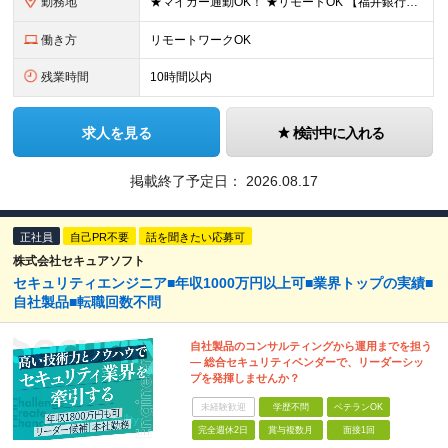
勤務地
★マイカー通勤OK！ ★リモートOK 【福井銀行 本店ビル】 福井県福井市順化1-1-1 福井駅前通りの大名町交差点目の前に「人や時間を紡ぐ」事をコンセプトに新たに本店ビルを構えております。 ※
働き方
リモートワークOK
残業時間
10時間以内
求人を見る
検討中に入れる
掲載終了予定日：
2026.08.17
正社員
自己PR不要
話を聞きたい応募可
株式会社セキュアソフト
セキュリティエンジニア■年収1000万円以上可■業界トップの実績■
自社製品■転職回数不問
自社製品のコンサルティングから運用までを担う
― 総合セキュリティベンダーで、リーダーシッ
プを発揮しませんか？
未経験歓迎
学歴不問
ベテランOK
完全週休2日
賞与複数月
面接1回