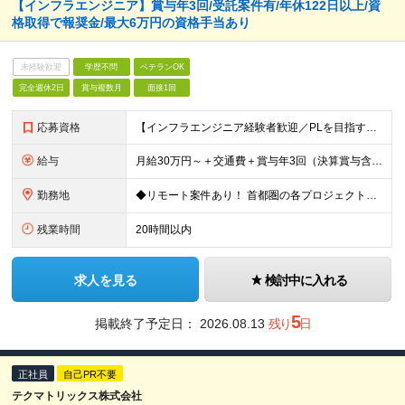
【インフラエンジニア】賞与年3回/受託案件有/年休122日以上/資
格取得で報奨金/最大6万円の資格手当あり
未経験歓迎
学歴不問
ベテランOK
完全週休2日
賞与複数月
面接1回
応募資格
【インフラエンジニア経験者歓迎／PLを目指す方にも最適な環境です！】 ◎ネットワーク構築の実務経験（目安として5年以上） ◎学歴不問 ★要件定義や基本設計など上流工程の経験がある方は優遇します！ ★
給与
月給30万円～＋交通費＋賞与年3回（決算賞与含む） ※経験・スキル・前職給与を最大限考慮し、面談のうえ決定します。 ※残業代は別途全額支給いたします。 ※試用期間3ヶ月あり（期間中の給与・待遇に差異は
勤務地
◆リモート案件あり！ 首都圏の各プロジェクト先での勤務となります。 【本社】東京都台東区台東1-38-9 イトーピア清洲橋通ビル8F ＼希望者は大阪支社勤務も可能です／ ※(変更の範囲)上記を除く当
残業時間
20時間以内
求人を見る
検討中に入れる
5
掲載終了予定日：
2026.08.13
残り
日
正社員
自己PR不要
テクマトリックス株式会社