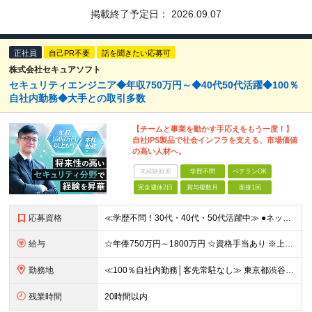
掲載終了予定日：
2026.09.07
正社員
自己PR不要
話を聞きたい応募可
株式会社セキュアソフト
セキュリティエンジニア◆年収750万円～◆40代50代活躍◆100％
自社内勤務◆大手との取引多数
【チームと事業を動かす手応えをもう一度！】
自社IPS製品で社会インフラを支える、市場価値
の高い人材へ。
未経験歓迎
学歴不問
ベテランOK
完全週休2日
賞与複数月
面接1回
応募資格
≪学歴不問！30代・40代・50代活躍中≫ ●ネットワーク・サーバー設計・構築経験をお持ちの方（5年以上を想定） ●セキュリティ分野での設計・構築・運用保守経験をお持ちの方（3年以上を想定） ＼転職
給与
☆年俸750万円～1800万円 ☆資格手当あり ※上記金額を12分割した金額を支給します ※固定残業手当(45時間/月、156,800円～)を含む。超過分は別途支給します。 ※試用期間は3か月（試用
勤務地
≪100％自社内勤務│客先常駐なし≫ 東京都渋谷区千駄ヶ谷5丁目31番11号 住友不動産新宿南口ビル16階 ※（変更の範囲）上記を除く当社関連勤務地
残業時間
20時間以内