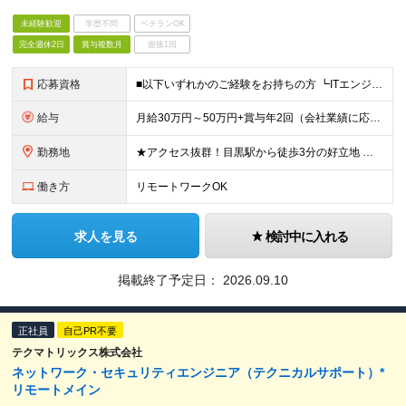
未経験歓迎
学歴不問
ベテランOK
完全週休2日
賞与複数月
面接1回
応募資格
■以下いずれかのご経験をお持ちの方 ┗ITエンジニアとしての実務経験（セキュリティ、ネットワーク、インフラ、サーバー、ソフトウェア、開発、運用サポート、ヘルプデスクなど）☆年数、業種、工程は不問 ┗I
給与
月給30万円～50万円+賞与年2回（会社業績に応じる） ※経験・年齢などを考慮の上、当社規定により優遇します。 ※固定残業代30時間分/月(6万円～10万円)を含みます。超過分は別途支給 ※試用期
勤務地
★アクセス抜群！目黒駅から徒歩3分の好立地 ★準備やレポート作成時はリモートワークOK ■本社 東京都品川区上大崎2-24-11 目黒西口M2号館5階 ※（変更の範囲）上記を除く当社関連勤務地
働き方
リモートワークOK
求人を見る
検討中に入れる
掲載終了予定日：
2026.09.10
正社員
自己PR不要
テクマトリックス株式会社
ネットワーク・セキュリティエンジニア（テクニカルサポート）*
リモートメイン