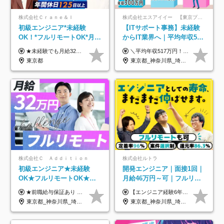
株式会社Ｃｒａｎｅ＆Ｉ
株式会社エスアイイー 【東京プロマーケット上場】
初級エンジニア*未経験
【ITサポート事務】未経験
OK！*フルリモートOK*月給
からIT業界へ｜平均年収517
32万～*残業月9.8h*1ヶ月の
万円｜ホワイト企業認定｜
★未経験でも月給32万円スタート★ 月収32万円～35万円＋各種手当（資格手当だけで毎月15万の上乗せ実績あり！） ★資格手当豊富！1資格につき最大3万円支給 ★功績手当の導入で、毎月のお給与に上乗せで最大10万円支給している社員も！ ★1回の昇級で年収数十万UPも可 ★ゆくゆくは年収1000万以上も目指せる 年俸384万円～1,162万8,000円（12分割） ※経験・スキルを考慮の上決定します ※上記金額には固定残業代（月30h分・60,800円～66,500円）を含みます ※超過分は別途全額支給します ※試用期間2ヶ月間あり（その他待遇に差異はありません）
＼平均年収517万円！入社5年目まで毎年必ず昇給／ ■賞与年3回 ■年収800万円以上も可 ■入社3年以上の平均年収469.2万円 月給23万2000円以上＋賞与年3回＋各種手当 ☆入社5年目まで最大1万5000円の定期昇給を確約 ┃各種手当充実 ・規定の資格を取得すれば、2000円～5万円を毎月支給（2万4000円～60万円／年） ・研修中に取得した取得率95％の資格でも研修後の給料UP ※月給は年齢・経験・能力を考慮して、優遇いたします ※上記月給金額は固定残業代（20時間/3万1300円円以上）を含み、超過分は別途支給いたします ※試用期間（6ヶ月）は月給に変動はありますが、その他待遇に差異はありません ├入社後1ヶ月～3ヶ月間は、月給20万1900円となります └上記金額は固定残業代（10時間／1万6000円）を含み、超過分は別途支給いたします
研修*資格取得率100％
年休134日｜リモートOK
東京都
東京都_神奈川県_埼玉県_千葉県_大阪府_愛知県_北海道_青森県_岩手県_宮城県_秋田県_山形県_福島県_茨城県_栃木県_群馬県_新潟県_山梨県_長野県_富山県_石川県_福井県_静岡県_岐阜県_三重県_兵庫県_京都府_滋賀県_奈良県_和歌山県_広島県_岡山県_鳥取県_島根県_山口県_徳島県_香川県_愛媛県_高知県_福岡県_熊本県_佐賀県_長崎県_大分県_宮崎県_鹿児島県_沖縄県
株式会社Ｃ Ａｄｄｉｔｉｏｎ
株式会社ルトラ
初級エンジニア★未経験
開発エンジニア｜面接1回｜
OK★フルリモートOK★月
月給46万円～可｜フルリモ
給32万円～★残業月10h＆
ートも可｜案件選択制｜定
★前職給与保証あり ★月給32万円以上＋インセンティブあり 月給32万円以上＋インセンティブ＋各種手当 ※上記には固定残業代（月30時間・44,400円～）を含みます ※超過分は別途支給します ※試用期間はございません ★＼成果＝あなたの収入／★ 【1】案件単価ー8万円＝あなたの給与 参画したプロジェクトの案件単価から 一律8万円引いた金額があなたの給与です！ （月給例） ■1人称での構築・小規模な詳細設計 案件単価55万円ー8万円＝月給47万円（還元率85.5%） ■大型案件の設計・構築やプロジェクト管理 案件単価90万円ー8万円＝月給82万円（還元率91.1%） ‥‥‥‥‥‥‥‥‥‥‥‥‥‥‥‥‥‥ 【2】月給の他にも豊富なインセンティブあり 全員が月3～13万円のインセンティブをゲットしています！ ≪インセンティブ制度≫ 稼働している現場で増員・交代が発生し、 当社の人員を配属が決定した際に支給。 ◇C Addition正社員が参画 ：実粗利の10%／毎月 ◇協力会社所属の社員が参画：実粗利の30%／毎月 ≪リファラル制度≫ あなたの知り合いが当社のメンバーになった際に、 毎月1人あたり2万円支給します◎ ‥‥‥‥‥‥‥‥‥‥‥‥‥‥‥‥‥‥
【エンジニア経験6年以上の方】 月給46万円～100万円（固定残業代含む） ※上記月給には月30時間分の固定残業代（月8万7,400円～月19万円）を含む。超過分は全額支給。 【エンジニア経験4年以上の方】 月給42万円～100万円（固定残業代含む） ※上記月給には月30時間分の固定残業代（月7万9,800円～月19万円）を含む。超過分は全額支給。 【エンジニア経験4年未満の方】 月給38万円～100万円（固定残業代含む） ※上記月給には月30時間分の固定残業代（月7万2,200円～月19万円）を含む。超過分は全額支給。 ※経験、スキル、前職給与などを踏まえて決定。 ◆ルトラの給与制度のポイント！◆ ・社員の95%が入社時に年収UP！最高で300万円UPの実績も ・平均還元率86.3%（交通費・住宅手当・会社負担分の社保も含む） ・人柄やポテンシャルを評価し、スキル以上の希望年収を提示することも ・退職金制度やリファラル手当（平均50万円）あり
年休120日以上★副業可
着率96％以上｜副業OK｜住
東京都_神奈川県_埼玉県_千葉県_大阪府_愛知県_北海道_青森県_岩手県_宮城県_秋田県_山形県_福島県_茨城県_栃木県_群馬県_新潟県_山梨県_長野県_富山県_石川県_福井県_静岡県_岐阜県_三重県_兵庫県_京都府_滋賀県_奈良県_和歌山県_広島県_岡山県_鳥取県_島根県_山口県_徳島県_香川県_愛媛県_高知県_福岡県_熊本県_佐賀県_長崎県_大分県_宮崎県_鹿児島県_沖縄県
東京都_神奈川県_埼玉県_千葉県_大阪府_愛知県_北海道_青森県_岩手県_宮城県_秋田県_山形県_福島県_茨城県_栃木県_群馬県_新潟県_山梨県_長野県_富山県_石川県_福井県_静岡県_岐阜県_三重県_兵庫県_京都府_滋賀県_奈良県_和歌山県_広島県_岡山県_鳥取県_島根県_山口県_徳島県_香川県_愛媛県_高知県_福岡県_熊本県_佐賀県_長崎県_大分県_宮崎県_鹿児島県_沖縄県
宅手当