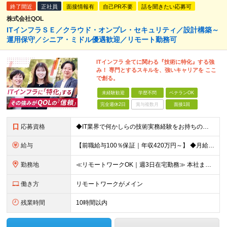
終了間近
正社員
面接情報有
自己PR不要
話を聞きたい応募可
株式会社QOL
ITインフラＳＥ／クラウド・オンプレ・セキュリティ／設計構築～
運用保守／シニア・ミドル優遇歓迎／リモート勤務可
ITインフラ 全てに関わる『技術に特化』する強
み！ 専門とするスキルを、強いキャリアを ここ
で創る。
未経験歓迎
学歴不問
ベテランOK
完全週休2日
賞与複数月
面接1回
応募資格
◆IT業界で何かしらの技術実務経験をお持ちの方（インフラ／開発不問） ◆学歴不問 【受注過多により、急募！】 面接から採用までスムーズに！結果は翌日までに通知できます。 即日入社希望も承れます！
給与
【前職給与100％保証｜年収420万円～】 ◆⽉給35万円〜 ＋ 業績(決算)賞与 ┗⼊社時の想定年収：420万円〜（業績賞与別） ＊年収1000万以上での採用もあり。スキル・経験を最大に優遇しま
勤務地
≪リモートワークOK｜週3日在宅勤務≫ 本社またはプロジェクト先での勤務となります。 ※請負案件が多く、自社内での出社×リモートのハイブリッドワークが主体です！ 【本社】 東京都港区西新橋3-5-9
働き方
リモートワークがメイン
残業時間
10時間以内