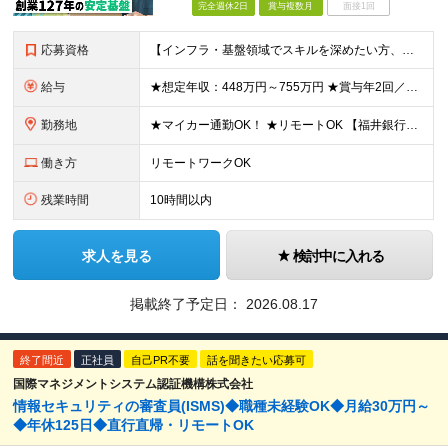
完全週休2日
賞与複数月
面接1回
応募資格
【インフラ・基盤領域でスキルを深めたい方、大歓迎！】 ◆学歴不問 ◆以下いずれかの経験がある方（年数不問） ・OA基盤の構築・運用・保守 ・ネットワーク設計・構築・運用 ・セキュリティ設計・運用・監
給与
★想定年収：448万円～755万円 ★賞与年2回／前年度実績：4ヶ月分 月給28万～47万2000円＋賞与年2回＋各種手当 ※経験・能力を考慮の上、決定いたします。 ※残業手当は残業時間に応じて別
勤務地
★マイカー通勤OK！ ★リモートOK 【福井銀行 本店ビル】 福井県福井市順化1-1-1 福井駅前通りの大名町交差点目の前に「人や時間を紡ぐ」事をコンセプトに新たに本店ビルを構えております。 ※
働き方
リモートワークOK
残業時間
10時間以内
求人を見る
検討中に入れる
掲載終了予定日：
2026.08.17
終了間近
正社員
自己PR不要
話を聞きたい応募可
国際マネジメントシステム認証機構株式会社
情報セキュリティの審査員(ISMS)◆職種未経験OK◆月給30万円～
◆年休125日◆直行直帰・リモートOK