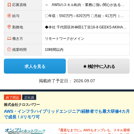
応募資格
～ AWSのスキル転向・業務に強い関心がある方、仲間になりませんか？ ～ 【必須条件】 ・学歴不問 ・Webシステム構築経験がある方 ・インフラ、アーキテクチャーの理解、関心がある方 ◆賞与年2回
給与
〇年収：550万円～820万円 〇月給：41万円（固定残業100,898円含）～ 60万円（固定残業152,929円含）＋賞与＋資格手当 ※固定残業は45時間（当社の平均残業は8時間です）。 万が一
勤務地
◆本社 千代田区外神田1丁目16-8 GEEKS AKIHABARA 3階 ◆リモートワーク者多数 ※上記を除く当社関連勤務地
働き方
リモートワークがメイン
残業時間
10時間以内
求人を見る
検討中に入れる
掲載終了予定日：
2026.09.07
終了間近
正社員
株式会社クロスパワー
AWS・インフラハイブリッドエンジニア/経験者でも最大研修4カ月
で成長！//リモワ可
『愚直なまでに』AWSもオンプレも、スキル習得