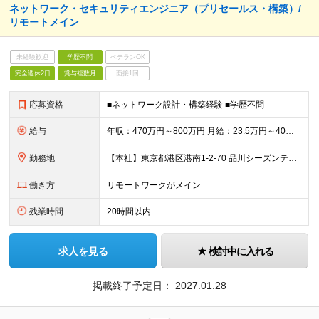
ネットワーク・セキュリティエンジニア（プリセールス・構築）/
リモートメイン
未経験歓迎
学歴不問
ベテランOK
完全週休2日
賞与複数月
面接1回
応募資格
■ネットワーク設計・構築経験 ■学歴不問
給与
年収：470万円～800万円 月給：23.5万円～40万円（月給＝基本給） ※残業代は全額支給します ※試用期間3ヵ月あり。期間中、給与・待遇などに差異はありません
勤務地
【本社】東京都港区港南1-2-70 品川シーズンテラス24F ・転勤の可能性：なし ※屋内禁煙（屋内：加熱式たばこ専用喫煙室設置／屋外：喫煙専用スペースあり）
働き方
リモートワークがメイン
残業時間
20時間以内
求人を見る
検討中に入れる
掲載終了予定日：
2027.01.28