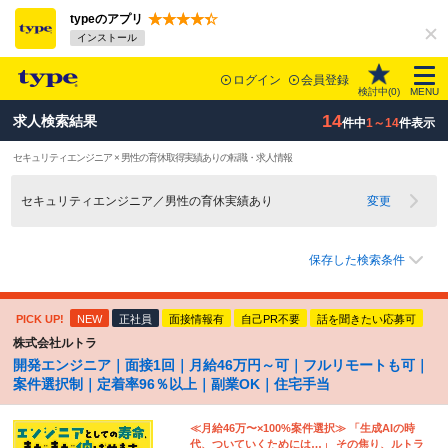
typeのアプリ
インストール
ログイン
会員登録
検討中(
0
)
MENU
14
求人検索結果
件中
1～14
件表示
セキュリティエンジニア × 男性の育休取得実績ありの転職・求人情報
セキュリティエンジニア／男性の育休実績あり
変更
保存した検索条件
PICK UP!
NEW
正社員
面接情報有
自己PR不要
話を聞きたい応募可
株式会社ルトラ
開発エンジニア｜面接1回｜月給46万円～可｜フルリモートも可｜
案件選択制｜定着率96％以上｜副業OK｜住宅手当
≪月給46万〜×100%案件選択≫ 「生成AIの時
代、ついていくためには…」 その焦り、ルトラ