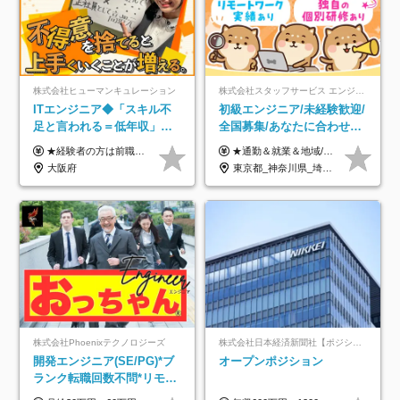
株式会社ヒューマンキュレーション
株式会社スタッフサービス エンジニアリング事業本部
ITエンジニア◆「スキル不
初級エンジニア/未経験歓迎/
足と言われる＝低年収」で
全国募集/あなたに合わせた
はない！｜ 不安を克服し、
オリジナル研修をご用
★経験者の方は前職の年収以上を保証します ★案件単価を開示した上で80％以上を還元します 月給25万円以上＋賞与年2回 ※経験や能力を考慮の上で優遇します ※試用期間が3ヶ月(その間の給与・待遇・雇用形態に変更はありません) ※月給には月20時間分のみなし残業手当(5万円)を含みます(超過分は別途支給) ★残業平均は月10時間以下ですので、毎月10時間分程度はお得です！
★通勤＆就業＆地域/住宅＆役職手当あり ★残業代は全額支給 ★選べる給与制度あり！ ■東京・神奈川・千葉・埼玉勤務の場合 月給24.5万円～55万円＋諸手当 （残業代は全額支給） (20,000円の地域/住宅手当込み) ■愛知・京都・大阪・兵庫勤務の場合 月給24万円以上＋諸手当 （残業代は全額支給） (15,000円の地域/住宅手当込み) ■茨城・栃木・群馬・静岡・三重・滋賀・広島・福岡勤務の場合 月給23.5万円以上＋諸手当 （残業代は全額支給） (10,000円の地域/住宅手当込み) ■北海道・宮城・山梨・長野・岐阜・奈良・和歌山・岡山勤務の場合 月給23万円以上＋諸手当 （残業代は全額支給） (5,000円の地域/住宅手当込み) ■その他のエリア勤務の場合 月給22.5万円以上＋諸手当 （残業代は全額支給） ※経験や能力を考慮し、当社規定により優遇します 【昇給：年一回実施】 【選べる給与制度】 ★収入を重視する方に… 「変動型人事制度」の選択も可能（派遣先からの評価に応じて収入アップ！） ※年2回のタイミングで希望者と面談の上決定します。
年収アップした社員の実例
意/AI・IoT/残業平均8時間
大阪府
東京都_神奈川県_埼玉県_千葉県_大阪府_愛知県_北海道_岩手県_宮城県_山形県_福島県_茨城県_栃木県_群馬県_山梨県_長野県_富山県_石川県_静岡県_岐阜県_三重県_兵庫県_京都府_滋賀県_奈良県_広島県_岡山県_山口県_愛媛県_福岡県_熊本県_長崎県
株式会社Phoenixテクノロジーズ
株式会社日本経済新聞社【ポジションマッチ登録】
開発エンジニア(SE/PG)*ブ
オープンポジション
ランク転職回数不問*リモー
ト案件多数*残業ほぼ0*通院