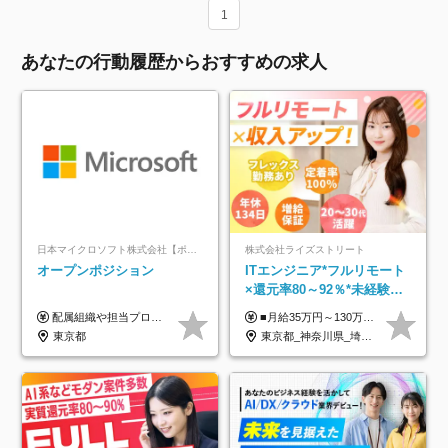
1
あなたの行動履歴からおすすめの求人
日本マイクロソフト株式会社【ポジションマッチ登録】
株式会社ライズストリート
オープンポジション
ITエンジニア*フルリモート
×還元率80～92％*未経験歓
迎*年休134日*月給35万～*
配属組織や担当プロジェクトにより異なります。 ▼参考情報 ----------------------- 年俸650万～（1/12を月々支給） ※経験、能力を考慮の上、当社規定により優遇いたします。 ※時間外、休日出勤、深夜手当に対する賃金も基本年俸に含みます。
■月給35万円～130万円＋賞与年2回＋各種手当 ※システムエンジニアの経験をお持ちの方は月給41万円以上＋賞与年2回（108万円～）＋手当 ■単価（年収）アップのチャンスは最大年12回 ※残業代は1分単位で100％全額支給。サービス残業などは一切ありません ※試用期間6ヵ月（試用期間中の待遇・給与に差はありません）
定着率100%
東京都
東京都_神奈川県_埼玉県_千葉県_大阪府_愛知県_北海道_青森県_岩手県_宮城県_秋田県_山形県_福島県_茨城県_栃木県_群馬県_新潟県_山梨県_長野県_富山県_石川県_福井県_静岡県_岐阜県_三重県_兵庫県_京都府_滋賀県_奈良県_和歌山県_広島県_岡山県_鳥取県_島根県_山口県_徳島県_香川県_愛媛県_高知県_福岡県_熊本県_佐賀県_長崎県_大分県_宮崎県_鹿児島県_沖縄県