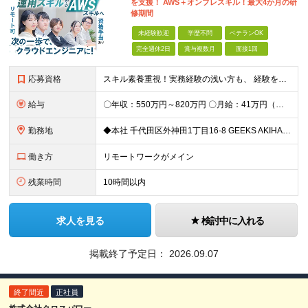
を支援！ AWS＋オンプレスキル！最大4か月の研
修期間
未経験歓迎
学歴不問
ベテランOK
完全週休2日
賞与複数月
面接1回
応募資格
スキル素養重視！実務経験の浅い方も、 経験を活かしたい中堅層も、幅広く歓迎します！ ・学歴不問 ・システム運用、構築、開発経験または相当の見識がある方 ◆賞与年2回有◆20～50代まで幅広い年代が
給与
〇年収：550万円～820万円 〇月給：41万円（固定残業100,898円含）～ 60万円（固定残業152,929円含）＋賞与＋資格手当 ※固定残業は45時間（当社の平均残業は8時間です）。 万が一
勤務地
◆本社 千代田区外神田1丁目16-8 GEEKS AKIHABARA 3階 ◆リモートワーク者多数 ※上記を除く当社関連勤務地
働き方
リモートワークがメイン
残業時間
10時間以内
求人を見る
検討中に入れる
掲載終了予定日：
2026.09.07
終了間近
正社員