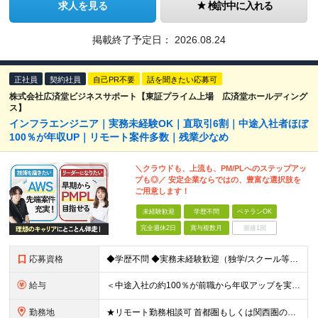
求人を見る
検討中に入れる
掲載終了予定日：
2026.08.24
正社員
契約社員
自己PR不要
話を聞きたい応募可
株式会社広済堂ビジネスサポート【東証プライム上場 広済堂ホールディング
ス】
インフラエンジニア｜実務未経験OK｜直取引6割｜中途入社者ほぼ
100％が年収UP｜リモート案件多数｜残業少なめ
＼クラウドも、上流も、PM/PLへのステップアッ
プも◎／ 安定企業ならではの、豊富な選択肢を
ご用意します！
未経験歓迎
学歴不問
ベテランOK
完全週休2日
賞与複数月
面接1回
応募資格
◆学歴不問 ◆実務未経験歓迎（独学/スクール等でスキルを学んだ方もOK） ＼こんな方にオススメ！／ ・将来のキャリアの選択肢を広げたい ・エンジニアの声を尊重する会社で働きたい ・スキルの幅を広げた
給与
＜中途入社の約100％が前職から年収アップを実現！＞ ■賞与2回あり（正社員のみ） ■残業代は別途全額支給します 月給24万～60万円＋各種手当 ＜その他インセンティブ（正社員のみ）＞ ■紹介によ
勤務地
★リモート勤務相談可 首都圏もしくは関西圏の各プロジェクト先での勤務となります。 ◆東京営業所 東京都千代田区神田美土代町9-1 JRE神田小川町ビル4F ◆大阪営業所 大阪府大阪市中央区高麗橋4