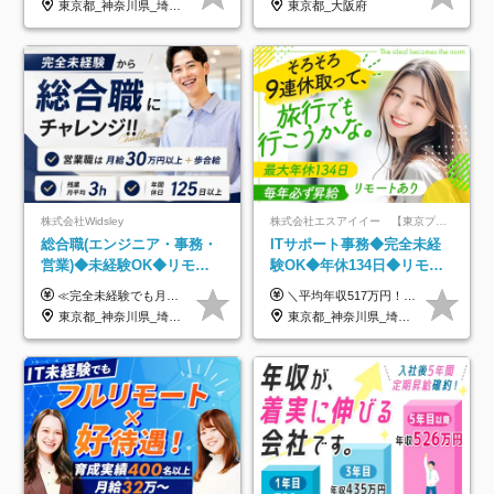
東京都_神奈川県_埼玉県_千葉県_大阪府_愛知県_北海道_青森県_岩手県_宮城県_秋田県_山形県_福島県_茨城県_栃木県_群馬県_新潟県_山梨県_長野県_富山県_石川県_福井県_静岡県_岐阜県_三重県_兵庫県_京都府_滋賀県_奈良県_和歌山県_広島県_岡山県_鳥取県_島根県_山口県_徳島県_香川県_愛媛県_高知県_福岡県_熊本県_佐賀県_長崎県_大分県_宮崎県_鹿児島県_沖縄県
東京都_大阪府
制度
株式会社Widsley
株式会社エスアイイー 【東京プロマーケット上場】
総合職(エンジニア・事務・
ITサポート事務◆完全未経
営業)◆未経験OK◆リモー
験OK◆年休134日◆リモー
トあり◆残業月3h◆服装髪
トOK◆残業月7h以下◆賞与
≪完全未経験でも月給40万円以上も可能です！≫ -------------- 【1】ITエンジニア 月給26万円～50万円＋プロジェクト手当＋資格手当 【2】IT事務、営業事務 月給26万円～50万円＋プロジェクト手当＋資格手当 ≪【1】【2】共通≫ ★上記給与には固定残業代20時間分(月3万719円～)を含みます。残業が超過した場合は、追加支給します(残業は月平均3時間とほぼ発生しません。残業がなくても、固定残業代は支給されます) ★試用期間6ヵ月あり（期間中は月給23万1000円～。固定残業代20時間分3万719円～を含む／超過分は別途支給） -------------- 【3】SES営業、SaaS営業 月給30万円以上＋インセンティブ＋各種手当 ★上記給与には固定残業代45時間分(月7万6967円～)を含みます。残業が超過した場合は、追加支給します(残業は月平均3時間とほぼ発生しません。残業がなくても、固定残業代は支給されます) ★試用期間6ヵ月あり(期間中も給与や福利厚生は同じです)
＼平均年収517万円！入社5年目まで毎年必ず昇給／ ■賞与年3回 ■年収800万円以上も可 ■入社3年以上の平均年収469.2万円 月給23万2000円以上＋賞与年3回＋各種手当 ☆入社5年目まで最大1万5000円の定期昇給を確約 ┃各種手当充実 ・規定の資格を取得すれば、2000円～5万円を毎月支給（2万4000円～60万円／年） ・研修中に取得した取得率95％の資格でも研修後の給料UP ※月給は年齢・経験・能力を考慮して、優遇いたします ※上記月給金額は固定残業代（20時間/3万1300円円以上）を含み、超過分は別途支給いたします ※試用期間（6ヶ月）は月給に変動はありますが、その他待遇に差異はありません ├入社後1ヶ月～3ヶ月間は、月給20万1900円となります └上記金額は固定残業代（10時間／1万6000円）を含み、超過分は別途支給いたします
型自由
年3回◆5年目まで必ず昇給
東京都_神奈川県_埼玉県_千葉県_大阪府_愛知県_北海道_青森県_岩手県_宮城県_秋田県_山形県_福島県_茨城県_栃木県_群馬県_新潟県_山梨県_長野県_富山県_石川県_福井県_静岡県_岐阜県_三重県_兵庫県_京都府_滋賀県_奈良県_和歌山県_広島県_岡山県_鳥取県_島根県_山口県_徳島県_香川県_愛媛県_高知県_福岡県_熊本県_佐賀県_長崎県_大分県_宮崎県_鹿児島県_沖縄県
東京都_神奈川県_埼玉県_千葉県_大阪府_愛知県_北海道_青森県_岩手県_宮城県_秋田県_山形県_福島県_茨城県_栃木県_群馬県_新潟県_山梨県_長野県_富山県_石川県_福井県_静岡県_岐阜県_三重県_兵庫県_京都府_滋賀県_奈良県_和歌山県_広島県_岡山県_鳥取県_島根県_山口県_徳島県_香川県_愛媛県_高知県_福岡県_熊本県_佐賀県_長崎県_大分県_宮崎県_鹿児島県_沖縄県