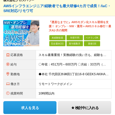
株式会社クロスパワー
AWSインフラエンジニア/経験者でも最大研修4カ月で成長！/IaC・
SRE対応/リモワ可
『愚直なまでに』AWSモダン化スキル習得を支
援！ オンプレ・NW・運用＋AWSスキル移行！最
大4か月の期間
未経験歓迎
学歴不問
ベテランOK
完全週休2日
賞与複数月
面接1回
応募資格
スキル素養重視！実務経験の浅い方も、経験を活かしたい中堅層も、幅広く歓迎します！ ・学歴不問 ・システム運用、構築、開発経験または相当の見識がある方 ◆賞与年2回有◆20～50代まで幅広い年代が
給与
〇年収：451万円～600万円 〇月給：33万円（固定残業87,187円含）～ 44.3万円（固定残業110,039円含）＋賞与＋資格手当 ※固定残業は45時間（当社の平均残業は8時間です）。 万が
勤務地
◆本社 千代田区外神田1丁目16-8 GEEKS AKIHABARA 3階 ◆リモートワーク者多数 ※上記を除く当社関連勤務地
働き方
リモートワークがメイン
残業時間
10時間以内
求人を見る
検討中に入れる