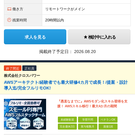
働き方
リモートワークがメイン
残業時間
20時間以内
求人を見る
検討中に入れる
掲載終了予定日：
2026.08.20
終了間近
正社員
株式会社クロスパワー
AWSアーキテクト/経験者でも最大研修4カ月で成長！/提案・設計
導入迄/完全フルリモOK!
『愚直なまでに』AWSモダン化スキル習得を支
援！ AWSスキル移行！最大4か月の期間
未経験歓迎
学歴不問
ベテランOK
完全週休2日
賞与複数月
面接1回