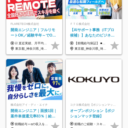
FLARETECH株式会社
ＦＴＣ株式会社
開発エンジニア｜フルリモ
【AIサポート事務（ITプロ
ートOK／経験半年～でOK
候補）】あなたのビジネス
／実質還元率80～90%／前
経験をAI業界で活かす◆IT
☑︎ 直近実績、月平均17,000円の昇給 ☑︎ 前職給与100%保証 ☑︎ 実質還元率80～90% ☑︎ 待機時も給与は満額支給 月給35万円～70万円＋交通費など各種手当 ※想定年収：4,200,000円～10,560,000円 ※経験・能力等を考慮の上で決定します。 ※上記金額には、みなし残業手当（50時間分・104,000円～212,000円）を含みます。超過分は別途追加支給します。 ┗残業時間は月平均10時間、多い時でも20時間程度と安定しております ★単価連動型の給与体系ではないため、万が一待機になってもその間の給与は満額支給しています。 ＜1年間の昇給事例をご紹介！＞ ・20代/フロントエンドエンジニア：月給274,000円→月給362,000円（＋88,000円/月） ・20代/iOSエンジニア：月給237,000円→月給287,000円（＋50,000円/月） ・20代/Androidエンジニア：月給316,000円→月給374,000円（＋58,000円/月） ・30代/Javaエンジニア（上流）：月給340,000円→月給418,000円（＋78,000円/月） ・30代/PMO：月給340,000円→月給418,000円（＋78,000円/月）
【前職給与保証】 ■未経験者： 月給30万円～35万円 ■ローキャリア（経験目安1年程度）： 月給35万円～40万円 ■経験者（経験目安3年以上）： 月給40万円～60万円 ■即戦力（経験目安5年以上）： 月給45万円～80万円 ※上記金額には固定残業代30時間分 【未経験者5万5000円～7万3000円、 ローキャリア6万4000円～7万3000円、 経験者5万8000円～10万9000円、 即戦力8万2000円～14万5000円】を含みます。 ※30時間を超える場合は追加で全額支給します。 ※経験・能力・前職給与などを総合的に評価したうえでご納得いただけるよう個別決定。 未経験者の場合、前職給与とポテンシャルを査定のうえ決定いたします。 ※日本国内でのIT業界経験、または同等の実務経験と能力に応じて決定します。 ※前職給与は日本円かつ、日本国内での実績に基づき評価します。 【納得の評価システム】 ★クォーター毎に査定する評価制度導入！ 明確な評価基準で翌年度年収を上げましょう！ ★評価対象期間に在籍中のほとんどの社員が昇給し 年収アップを実現しています！ ★様々なインセンティブ制度を用意し多角的に正当評価しています！ ※試用期間6カ月（期間中の待遇等に差異なし）
給保証／AI系など最先端案
未経験OK◆目指せるコンサ
東京都_神奈川県_埼玉県_千葉県_大阪府_愛知県_北海道_青森県_岩手県_宮城県_秋田県_山形県_福島県_茨城県_栃木県_群馬県_新潟県_山梨県_長野県_富山県_石川県_福井県_静岡県_岐阜県_三重県_兵庫県_京都府_滋賀県_奈良県_和歌山県_広島県_岡山県_鳥取県_島根県_山口県_徳島県_香川県_愛媛県_高知県_福岡県_熊本県_佐賀県_長崎県_大分県_宮崎県_鹿児島県_沖縄県
東京都_神奈川県_埼玉県_千葉県
件多数
ル
株式会社アイ・ディ・エイチ
コクヨ株式会社【ポジションマッチ登録】
開発エンジニア｜面接1回｜
オープンポジション【ポジ
案件単価還元率83％｜給与
ションマッチ登録】
UP保証｜年休140日｜在宅
前職給与＋αの収入を保証 月給42万円～120万円＋各種手当＋賞与 給与基準が明確かつ高還元です。 一人ひとりが安定した環境のもと、長く活躍できる職場を目指しています。 ※平均年収650万円 ・還元率83％ ・各種手当について 職能手当／職務手当／資格手当／営業手当 など ※前職での経験・能力、給与などを考慮の上、当社規定により優遇いたします ※試用期間あり（3ヶ月／期間中の条件に変動はありません） ※上記金額には固定残業代（78,948円～225,564円/月30時間分）を含みます 超過分は別途全額支給いたします ・年収UPを保証 過去には転職時に〈年収200万円UP〉したエンジニアも在籍しています。入社時だけでなく、入社後も安心の給与水準で働ける環境です。キャリアや技術力が正当に評価されていないと感じていたら、一度面接でお話ししましょう！ 当社では管理職の人数は最低限にし、無駄な管理をしません。その費用削減分を社員の給与に還元しています！
前職のご経験・スキル等を考慮して決定します。
利用率9割｜独立支援・副業