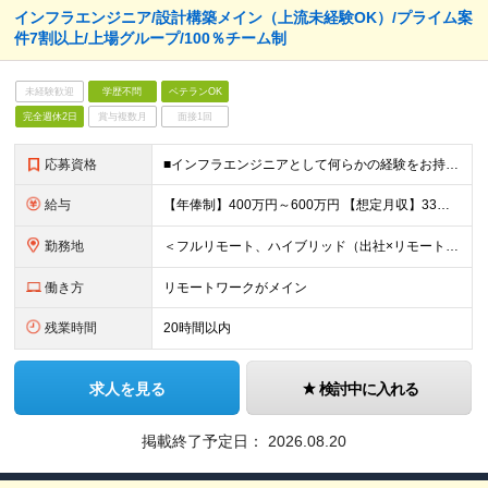
インフラエンジニア/設計構築メイン（上流未経験OK）/プライム案
件7割以上/上場グループ/100％チーム制
未経験歓迎
学歴不問
ベテランOK
完全週休2日
賞与複数月
面接1回
応募資格
■インフラエンジニアとして何らかの経験をお持ちの方 ∟運用や保守の方も歓迎します！業界/担当フェーズは問いません 100％チーム配属なので、サポート体制が整っています！ ■学歴不問 ＜こんな想い
給与
【年俸制】400万円～600万円 【想定月収】33万3,350円～50万円 ※経験・スキル・保有資格などを考慮して決定します。 ※月額給与は年俸の12分の1を毎月支給します。 ※年俸には前払退職金、住
勤務地
＜フルリモート、ハイブリッド（出社×リモート）案件多数！＞ ■本社／東京都千代田区平河町2丁目16番1号 平河町森タワー ※転居を伴う転勤はありません。 ■クライアント先（東京・神奈川・千葉・埼玉）
働き方
リモートワークがメイン
残業時間
20時間以内
求人を見る
検討中に入れる
掲載終了予定日：
2026.08.20