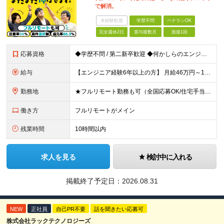
で解消。
未経験歓迎
学歴不問
ベテランOK
完全週休2日
賞与複数月
面接1回
応募資格
◆学歴不問 / 第二新卒歓迎 ◆何かしらのエンジニア経験をお持ちの方 （言語・期間・フェーズ不問） 経験浅めの方も遠慮なくご応募ください！ ■入社前Q＆A ────── ◎実力に見合った報酬が手に
給与
【エンジニア経験6年以上の方】 月給46万円～100万円（固定残業代含む） ※上記月給には月30時間分の固定残業代（月8万7,400円～月19万円）を含む。超過分は全額支給。 【エンジニア経験4年以
勤務地
★フルリモート勤務も可（全国応募OK/住宅手当を支給します） ※案件によって常駐が必要になる場合があります。 ※希望がない限り、転勤はありません ※U・Iターン歓迎 ★ルトラの社員は全国各地で活躍中
働き方
フルリモートがメイン
残業時間
10時間以内
求人を見る
検討中に入れる
掲載終了予定日：
2026.08.31
NEW
正社員
自己PR不要
話を聞きたい応募可
株式会社ラックテクノロジーズ