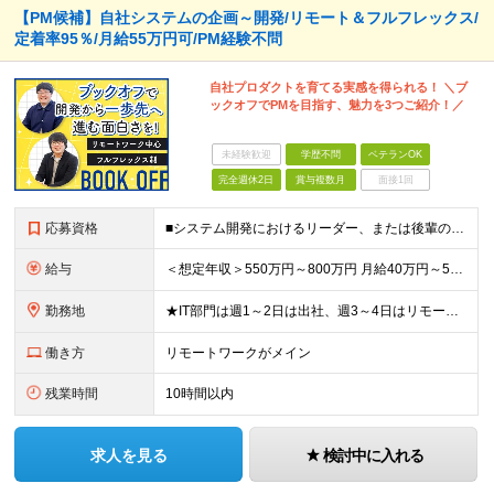
【PM候補】自社システムの企画～開発/リモート＆フルフレックス/
定着率95％/月給55万円可/PM経験不問
自社プロダクトを育てる実感を得られる！ ＼ブ
ックオフでPMを目指す、魅力を3つご紹介！／
未経験歓迎
学歴不問
ベテランOK
完全週休2日
賞与複数月
面接1回
応募資格
■システム開発におけるリーダー、または後輩の指導や進捗管理などの経験のある方 ■機能要件/非機能要件の知識（経験は問いません） ＼「マネジメント未経験だけど今後チャレンジしたい」という方もぜひご応募く
給与
＜想定年収＞550万円～800万円 月給40万円～55万円＋賞与＋交通費全額支給＋各種手当(子女教育手当等) ※経験・能力などを考慮し相談の上、当社規定により決定します。 ※上記金額には16～21時
勤務地
★IT部門は週1～2日は出社、週3～4日はリモートワーク ★勤務地はご本人のご希望を最優先します ■飯田橋オフィス／東京都新宿区揚場町2-26 SKビル ■本社／神奈川県相模原市南区古淵2-14-
働き方
リモートワークがメイン
残業時間
10時間以内
求人を見る
検討中に入れる