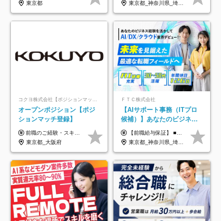
東京都
東京都_神奈川県_埼玉県_千葉県_大阪府_愛知県_北海道_青森県_岩手県_宮城県_秋田県_山形県_福島県_茨城県_栃木県_群馬県_新潟県_山梨県_長野県_富山県_石川県_福井県_静岡県_岐阜県_三重県_兵庫県_京都府_滋賀県_奈良県_和歌山県_広島県_岡山県_鳥取県_島根県_山口県_徳島県_香川県_愛媛県_高知県_福岡県_熊本県_佐賀県_長崎県_大分県_宮崎県_鹿児島県_沖縄県
コクヨ株式会社【ポジションマッチ登録】
ＦＴＣ株式会社
オープンポジション【ポジ
【AIサポート事務（ITプロ
ションマッチ登録】
候補）】あなたのビジネス
経験をAI業界で活かす◆IT
前職のご経験・スキル等を考慮して決定します。
【前職給与保証】 ■未経験者： 月給30万円～35万円 ■ローキャリア（経験目安1年程度）： 月給35万円～40万円 ■経験者（経験目安3年以上）： 月給40万円～60万円 ■即戦力（経験目安5年以上）： 月給45万円～80万円 ※上記金額には固定残業代30時間分 【未経験者5万5000円～7万3000円、 ローキャリア6万4000円～7万3000円、 経験者5万8000円～10万9000円、 即戦力8万2000円～14万5000円】を含みます。 ※30時間を超える場合は追加で全額支給します。 ※経験・能力・前職給与などを総合的に評価したうえでご納得いただけるよう個別決定。 未経験者の場合、前職給与とポテンシャルを査定のうえ決定いたします。 ※日本国内でのIT業界経験、または同等の実務経験と能力に応じて決定します。 ※前職給与は日本円かつ、日本国内での実績に基づき評価します。 【納得の評価システム】 ★クォーター毎に査定する評価制度導入！ 明確な評価基準で翌年度年収を上げましょう！ ★評価対象期間に在籍中のほとんどの社員が昇給し 年収アップを実現しています！ ★様々なインセンティブ制度を用意し多角的に正当評価しています！ ※試用期間6カ月（期間中の待遇等に差異なし）
未経験OK◆目指せるコンサ
東京都_大阪府
東京都_神奈川県_埼玉県_千葉県
ル