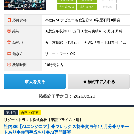
未経験歓迎
学歴不問
ベテランOK
完全週休2日
賞与複数月
面接1回
応募資格
≪社内SEデビューも歓迎◎≫ ■学歴不問 ■開発経験またはインフラでの構築経験をお持ちの方（年数不問） ～このような方はすぐにご活躍いただけます！～ □社内SEとしての業務経験がある方
給与
★想定年収約600万円 ★賞与実績4.6ヶ月分 月給30万～39万円 ※経験・スキル等を考慮のうえ決定します ※残業代は全額支給します（実働7h超過分） ※試用期間3ヶ月あり（期間中の待遇などに差異
勤務地
★「京橋駅」徒歩2分！ ★週1リモート相談可 当法人の東京本部にてご勤務いただきます。 ≪東京本部≫ 東京都中央区京橋3－3－11 VORT京橋6階 ※上記を除く変更はなし
働き方
リモートワークOK
残業時間
10時間以内
求人を見る
検討中に入れる
掲載終了予定日：
2026.08.20
正社員
自己PR不要
リゾートトラスト株式会社【東証プライム上場】
社内SE【AIエンジニア】◆フレックス制◆賞与年4カ月分◆リモー
トあり◆住宅手当あり◆AI専門部署