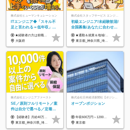
株式会社ヒューマンキュレーション
株式会社スタッフサービス エンジニアリング事業本部
ITエンジニア◆「スキル不
初級エンジニア/未経験歓迎/
足と言われる＝低年収」で
全国募集/あなたに合わせた
はない！｜ 不安を克服し、
オリジナル研修をご用
★経験者の方は前職の年収以上を保証します ★案件単価を開示した上で80％以上を還元します 月給25万円以上＋賞与年2回 ※経験や能力を考慮の上で優遇します ※試用期間が3ヶ月(その間の給与・待遇・雇用形態に変更はありません) ※月給には月20時間分のみなし残業手当(5万円)を含みます(超過分は別途支給) ★残業平均は月10時間以下ですので、毎月10時間分程度はお得です！
★通勤＆就業＆地域/住宅＆役職手当あり ★残業代は全額支給 ★選べる給与制度あり！ ■東京・神奈川・千葉・埼玉勤務の場合 月給24.5万円～55万円＋諸手当 （残業代は全額支給） (20,000円の地域/住宅手当込み) ■愛知・京都・大阪・兵庫勤務の場合 月給24万円以上＋諸手当 （残業代は全額支給） (15,000円の地域/住宅手当込み) ■茨城・栃木・群馬・静岡・三重・滋賀・広島・福岡勤務の場合 月給23.5万円以上＋諸手当 （残業代は全額支給） (10,000円の地域/住宅手当込み) ■北海道・宮城・山梨・長野・岐阜・奈良・和歌山・岡山勤務の場合 月給23万円以上＋諸手当 （残業代は全額支給） (5,000円の地域/住宅手当込み) ■その他のエリア勤務の場合 月給22.5万円以上＋諸手当 （残業代は全額支給） ※経験や能力を考慮し、当社規定により優遇します 【昇給：年一回実施】 【選べる給与制度】 ★収入を重視する方に… 「変動型人事制度」の選択も可能（派遣先からの評価に応じて収入アップ！） ※年2回のタイミングで希望者と面談の上決定します。
年収アップした社員の実例
意/AI・IoT/残業平均8時間
大阪府
東京都_神奈川県_埼玉県_千葉県_大阪府_愛知県_北海道_岩手県_宮城県_山形県_福島県_茨城県_栃木県_群馬県_山梨県_長野県_富山県_石川県_静岡県_岐阜県_三重県_兵庫県_京都府_滋賀県_奈良県_広島県_岡山県_山口県_愛媛県_福岡県_熊本県_長崎県
株式会社エンジニアファースト
株式会社日本経済新聞社【ポジションマッチ登録】
SE／原則フルリモート／案
オープンポジション
件は自分で選べる／定着率
93%／20～30代活躍中！
【経験者】月給40万円～120万円(固定残業代含む)+各種手当 ★前職給与の総収入額を100％保証｜還元率84％〜100％ ★20代の平均年収570万円 ※月給には、みなし残業手当(月30時間／5万8000円以上)を含みます 超過分は別途追加支給 ※固定残業代は、時間外労働の有無に関わらず30時間分を、月5万8000円~15万7000円支給 ※上記を超える時間外労働分は追加で支給 【未経験者】月給21万円以上＋各種手当 固定残業なし(残業代発生分全額支給) ※6ヶ月の試用期間あり（※条件に変動なし） ▼単価連動性×還元率は84％～100％で収入の大幅UPが可能！ ・案件単価が月50万円の場合：年収417万円 ・案件単価が月70万円の場合：年収584万円 ・案件単価が月100万円の場合：年収834万円 ＜モデル年収＞ ▼400万円～500万円(入社初年度) ▼542万円～626万円(入社2年) ▼667万円～700万円(入社3年） ▼709万円～801万円(入社5年）
年収600万円～1200万円 ※上記年収は、想定年収です。住居費補助、子手当などの各種手当を含む金額です。 ※経験・能力等を考慮の上、当社規定により決定します。
東京都_神奈川県_埼玉県_千葉県_大阪府_愛知県_北海道_青森県_岩手県_宮城県_秋田県_山形県_福島県_茨城県_栃木県_群馬県_新潟県_山梨県_長野県_富山県_石川県_福井県_静岡県_岐阜県_三重県_兵庫県_京都府_滋賀県_奈良県_和歌山県_広島県_岡山県_鳥取県_島根県_山口県_徳島県_香川県_愛媛県_高知県_福岡県_熊本県_佐賀県_長崎県_大分県_宮崎県_鹿児島県_沖縄県
東京都