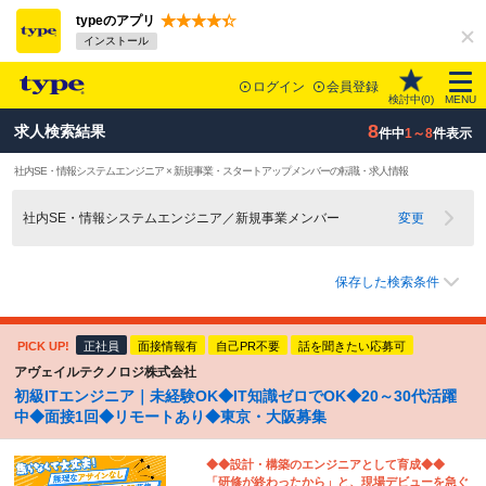
typeのアプリ
インストール
ログイン
会員登録
検討中(
0
)
MENU
8
求人検索結果
件中
1～8
件表示
社内SE・情報システムエンジニア × 新規事業・スタートアップメンバーの転職・求人情報
社内SE・情報システムエンジニア／新規事業メンバー
変更
保存した検索条件
PICK UP!
正社員
面接情報有
自己PR不要
話を聞きたい応募可
アヴェイルテクノロジ株式会社
初級ITエンジニア｜未経験OK◆IT知識ゼロでOK◆20～30代活躍
中◆面接1回◆リモートあり◆東京・大阪募集
◆◆設計・構築のエンジニアとして育成◆◆
「研修が終わったから」と、現場デビューを急ぐ