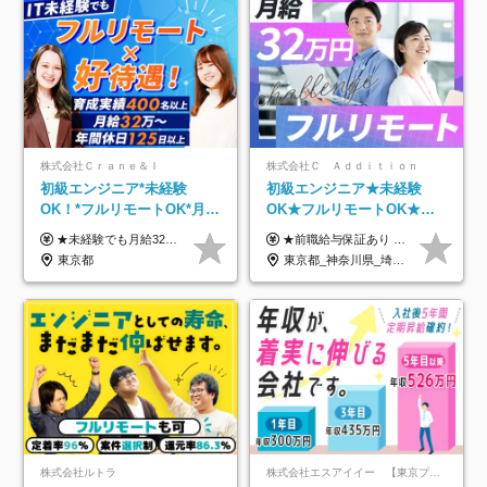
株式会社Ｃｒａｎｅ＆Ｉ
株式会社Ｃ Ａｄｄｉｔｉｏｎ
初級エンジニア*未経験
初級エンジニア★未経験
OK！*フルリモートOK*月給
OK★フルリモートOK★月
32万～*残業月9.8h*1ヶ月の
給32万円～★残業月10h＆
★未経験でも月給32万円スタート★ 月収32万円～35万円＋各種手当（資格手当だけで毎月15万の上乗せ実績あり！） ★資格手当豊富！1資格につき最大3万円支給 ★功績手当の導入で、毎月のお給与に上乗せで最大10万円支給している社員も！ ★1回の昇級で年収数十万UPも可 ★ゆくゆくは年収1000万以上も目指せる 年俸384万円～1,162万8,000円（12分割） ※経験・スキルを考慮の上決定します ※上記金額には固定残業代（月30h分・60,800円～66,500円）を含みます ※超過分は別途全額支給します ※試用期間2ヶ月間あり（その他待遇に差異はありません）
★前職給与保証あり ★月給32万円以上＋インセンティブあり 月給32万円以上＋インセンティブ＋各種手当 ※上記には固定残業代（月30時間・44,400円～）を含みます ※超過分は別途支給します ※試用期間はございません ★＼成果＝あなたの収入／★ 【1】案件単価ー8万円＝あなたの給与 参画したプロジェクトの案件単価から 一律8万円引いた金額があなたの給与です！ （月給例） ■1人称での構築・小規模な詳細設計 案件単価55万円ー8万円＝月給47万円（還元率85.5%） ■大型案件の設計・構築やプロジェクト管理 案件単価90万円ー8万円＝月給82万円（還元率91.1%） ‥‥‥‥‥‥‥‥‥‥‥‥‥‥‥‥‥‥ 【2】月給の他にも豊富なインセンティブあり 全員が月3～13万円のインセンティブをゲットしています！ ≪インセンティブ制度≫ 稼働している現場で増員・交代が発生し、 当社の人員を配属が決定した際に支給。 ◇C Addition正社員が参画 ：実粗利の10%／毎月 ◇協力会社所属の社員が参画：実粗利の30%／毎月 ≪リファラル制度≫ あなたの知り合いが当社のメンバーになった際に、 毎月1人あたり2万円支給します◎ ‥‥‥‥‥‥‥‥‥‥‥‥‥‥‥‥‥‥
研修*資格取得率100％
年休120日以上★副業可
東京都
東京都_神奈川県_埼玉県_千葉県_大阪府_愛知県_北海道_青森県_岩手県_宮城県_秋田県_山形県_福島県_茨城県_栃木県_群馬県_新潟県_山梨県_長野県_富山県_石川県_福井県_静岡県_岐阜県_三重県_兵庫県_京都府_滋賀県_奈良県_和歌山県_広島県_岡山県_鳥取県_島根県_山口県_徳島県_香川県_愛媛県_高知県_福岡県_熊本県_佐賀県_長崎県_大分県_宮崎県_鹿児島県_沖縄県
株式会社ルトラ
株式会社エスアイイー 【東京プロマーケット上場】