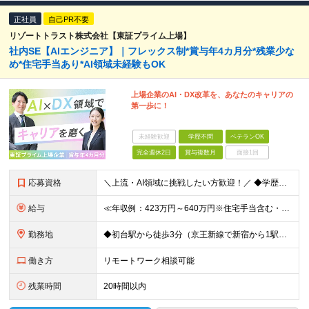
正社員
自己PR不要
リゾートトラスト株式会社【東証プライム上場】
社内SE【AIエンジニア】｜フレックス制*賞与年4カ月分*残業少な
め*住宅手当あり*AI領域未経験もOK
上場企業のAI・DX改革を、あなたのキャリアの
第一歩に！
未経験歓迎
学歴不問
ベテランOK
完全週休2日
賞与複数月
面接1回
応募資格
＼上流・AI領域に挑戦したい方歓迎！／ ◆学歴不問 ◆何らかのシステム開発実務経験をお持ちの方 （目安2年以上／開発言語や担当工程は不問です） ※AI分野における開発業務の経験・知見をお持ちの方は歓
給与
≪年収例：423万円～640万円※住宅手当含む・残業代除く≫ ◆賞与年4カ月分支給 ※昨年度実績 ◆住宅手当・退職金制度・持株会など各種制度や手当が充実！ 月給24万800円～37万8,050円＋賞
勤務地
◆初台駅から徒歩3分（京王新線で新宿から1駅！） ◆リモートワーク／フリーアドレス制度あり ◆出張転勤なし 【リゾートトラスト 東京本社】 東京都渋谷区代々木4-36-19 リゾートトラスト東京ビル
働き方
リモートワーク相談可能
残業時間
20時間以内