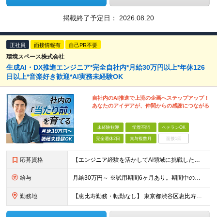
掲載終了予定日：
2026.08.20
正社員
面接情報有
自己PR不要
環境スペース株式会社
生成AI・DX推進エンジニア*完全自社内*月給30万円以上*年休126
日以上*音楽好き歓迎*AI実務未経験OK
自社内のAI推進で上流の企画へステップアップ！
あなたのアイデアが、仲間からの感謝につながる
未経験歓迎
学歴不問
ベテランOK
完全週休2日
賞与複数月
面接1回
応募資格
【エンジニア経験を活かしてAI領域に挑戦したい方、大歓迎！】 ◆AI、IT、DX、プログラミング等を学んだ経験がある方 ◆学歴不問 ＼こんな方にぴったりです／ ◆自分のアイディアで業務を改善し、仲間
給与
月給30万円～ ※試用期間6ヶ月あり。期間中の給与・待遇の差異はありません ※月給には月45時間分の固定残業代（月7万8,000円～）を含みます ※超過分は別途支給します
勤務地
【恵比寿勤務・転勤なし】 東京都渋谷区恵比寿南1-1-9 岩徳ビル 9F (変更の範囲)上記を除く当社関連勤務地