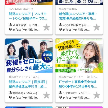
FLARETECH株式会社
株式会社Widsley
開発エンジニア｜フルリモ
総合職(エンジニア・事務・
ートOK／経験半年～でOK
営業)◆未経験OK◆リモー
／実質還元率80～90%／前
トあり◆残業月3h◆服装髪
☑︎ 直近実績、月平均17,000円の昇給 ☑︎ 前職給与100%保証 ☑︎ 実質還元率80～90% ☑︎ 待機時も給与は満額支給 月給35万円～70万円＋交通費など各種手当 ※想定年収：4,200,000円～10,560,000円 ※経験・能力等を考慮の上で決定します。 ※上記金額には、みなし残業手当（50時間分・104,000円～212,000円）を含みます。超過分は別途追加支給します。 ┗残業時間は月平均10時間、多い時でも20時間程度と安定しております ★単価連動型の給与体系ではないため、万が一待機になってもその間の給与は満額支給しています。 ＜1年間の昇給事例をご紹介！＞ ・20代/フロントエンドエンジニア：月給274,000円→月給362,000円（＋88,000円/月） ・20代/iOSエンジニア：月給237,000円→月給287,000円（＋50,000円/月） ・20代/Androidエンジニア：月給316,000円→月給374,000円（＋58,000円/月） ・30代/Javaエンジニア（上流）：月給340,000円→月給418,000円（＋78,000円/月） ・30代/PMO：月給340,000円→月給418,000円（＋78,000円/月）
≪完全未経験でも月給40万円以上も可能です！≫ -------------- 【1】ITエンジニア 月給26万円～50万円＋プロジェクト手当＋資格手当 【2】IT事務、営業事務 月給26万円～50万円＋プロジェクト手当＋資格手当 ≪【1】【2】共通≫ ★上記給与には固定残業代20時間分(月3万719円～)を含みます。残業が超過した場合は、追加支給します(残業は月平均3時間とほぼ発生しません。残業がなくても、固定残業代は支給されます) ★試用期間6ヵ月あり（期間中は月給23万1000円～。固定残業代20時間分3万719円～を含む／超過分は別途支給） -------------- 【3】SES営業、SaaS営業 月給30万円以上＋インセンティブ＋各種手当 ★上記給与には固定残業代45時間分(月7万6967円～)を含みます。残業が超過した場合は、追加支給します(残業は月平均3時間とほぼ発生しません。残業がなくても、固定残業代は支給されます) ★試用期間6ヵ月あり(期間中も給与や福利厚生は同じです)
給保証／AI系など最先端案
型自由
東京都_神奈川県_埼玉県_千葉県_大阪府_愛知県_北海道_青森県_岩手県_宮城県_秋田県_山形県_福島県_茨城県_栃木県_群馬県_新潟県_山梨県_長野県_富山県_石川県_福井県_静岡県_岐阜県_三重県_兵庫県_京都府_滋賀県_奈良県_和歌山県_広島県_岡山県_鳥取県_島根県_山口県_徳島県_香川県_愛媛県_高知県_福岡県_熊本県_佐賀県_長崎県_大分県_宮崎県_鹿児島県_沖縄県
東京都_神奈川県_埼玉県_千葉県_大阪府_愛知県_北海道_青森県_岩手県_宮城県_秋田県_山形県_福島県_茨城県_栃木県_群馬県_新潟県_山梨県_長野県_富山県_石川県_福井県_静岡県_岐阜県_三重県_兵庫県_京都府_滋賀県_奈良県_和歌山県_広島県_岡山県_鳥取県_島根県_山口県_徳島県_香川県_愛媛県_高知県_福岡県_熊本県_佐賀県_長崎県_大分県_宮崎県_鹿児島県_沖縄県
件多数
株式会社アイ・ディ・エイチ
株式会社エスアイイー 【東京プロマーケット上場】
開発エンジニア｜面接1回｜
ITサポート事務◆完全未経
案件単価還元率83％｜給与
験OK◆年休134日◆リモー
UP保証｜年休140日｜在宅
トOK◆残業月7h以下◆賞与
前職給与＋αの収入を保証 月給42万円～120万円＋各種手当＋賞与 給与基準が明確かつ高還元です。 一人ひとりが安定した環境のもと、長く活躍できる職場を目指しています。 ※平均年収650万円 ・還元率83％ ・各種手当について 職能手当／職務手当／資格手当／営業手当 など ※前職での経験・能力、給与などを考慮の上、当社規定により優遇いたします ※試用期間あり（3ヶ月／期間中の条件に変動はありません） ※上記金額には固定残業代（78,948円～225,564円/月30時間分）を含みます 超過分は別途全額支給いたします ・年収UPを保証 過去には転職時に〈年収200万円UP〉したエンジニアも在籍しています。入社時だけでなく、入社後も安心の給与水準で働ける環境です。キャリアや技術力が正当に評価されていないと感じていたら、一度面接でお話ししましょう！ 当社では管理職の人数は最低限にし、無駄な管理をしません。その費用削減分を社員の給与に還元しています！
＼平均年収517万円！入社5年目まで毎年必ず昇給／ ■賞与年3回 ■年収800万円以上も可 ■入社3年以上の平均年収469.2万円 月給23万2000円以上＋賞与年3回＋各種手当 ☆入社5年目まで最大1万5000円の定期昇給を確約 ┃各種手当充実 ・規定の資格を取得すれば、2000円～5万円を毎月支給（2万4000円～60万円／年） ・研修中に取得した取得率95％の資格でも研修後の給料UP ※月給は年齢・経験・能力を考慮して、優遇いたします ※上記月給金額は固定残業代（20時間/3万1300円円以上）を含み、超過分は別途支給いたします ※試用期間（6ヶ月）は月給に変動はありますが、その他待遇に差異はありません ├入社後1ヶ月～3ヶ月間は、月給20万1900円となります └上記金額は固定残業代（10時間／1万6000円）を含み、超過分は別途支給いたします
利用率9割｜独立支援・副業
年3回◆5年目まで必ず昇給
東京都_神奈川県_埼玉県_千葉県_大阪府_愛知県_北海道_青森県_岩手県_宮城県_秋田県_山形県_福島県_茨城県_栃木県_群馬県_新潟県_山梨県_長野県_富山県_石川県_福井県_静岡県_岐阜県_三重県_兵庫県_京都府_滋賀県_奈良県_和歌山県_広島県_岡山県_鳥取県_島根県_山口県_徳島県_香川県_愛媛県_高知県_福岡県_熊本県_佐賀県_長崎県_大分県_宮崎県_鹿児島県_沖縄県
東京都_神奈川県_埼玉県_千葉県_大阪府_愛知県_北海道_青森県_岩手県_宮城県_秋田県_山形県_福島県_茨城県_栃木県_群馬県_新潟県_山梨県_長野県_富山県_石川県_福井県_静岡県_岐阜県_三重県_兵庫県_京都府_滋賀県_奈良県_和歌山県_広島県_岡山県_鳥取県_島根県_山口県_徳島県_香川県_愛媛県_高知県_福岡県_熊本県_佐賀県_長崎県_大分県_宮崎県_鹿児島県_沖縄県
制度