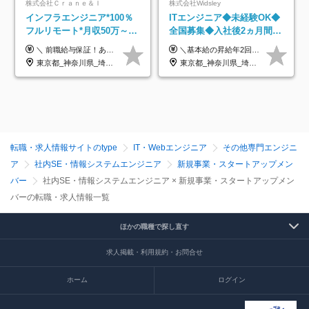
株式会社Ｃｒａｎｅ＆Ｉ
株式会社Widsley
インフラエンジニア*100％
ITエンジニア◆未経験OK◆
フルリモート*月収50万～*
全国募集◆入社後2ヵ月間は
クラウド×上流工程*前職給
研修のみ◆フルリモート
＼ 前職給与保証！あなたのこれまでの経験を正当評価 ／ ★月収50万円～スタート！【年俸600万～1,162万8,000円（12分割）】 ――「頑張りが給与に直結しない…」そんな不満とは無縁の環境です。 実際、入社後に「年収150万～200万円UP」を実現した先輩エンジニアが多数活躍中！ 【 収入をさらに押し上げる充実のプラスα 】 スキルを磨くほど得をする「資格手当」 ⇒ 1資格につき毎月3,000円～30,000円を継続支給！ 成果を見逃さない「功績手当」 ⇒ 社員の頑張りに応じて最大10万円をダイレクトに支給！ スピード昇給・高年収も可能 ⇒ 1回の昇給で年収数十万UPのチャンスあり。ゆくゆくは年収1000万以上のハイクラスも目指せます。 ※経験・スキルを考慮の上決定します ※上記金額には固定残業代（月30h分・95,000円～184,000円）を含みます ※超過分は別途全額支給します ※試用期間2ヶ月間あり（その他待遇に差異はありません）
＼基本給の昇給年2回＆プロジェクト手当による昇給年12回！！／ 【経験者の場合】 月給33万円～70万円＋プロジェクト手当＋資格手当 ★スキルや経験を考慮の上、優遇します ★上記給与には固定残業代20時間分(月4万3883円～)を含みます。残業が超過した場合は、追加支給します(残業は月平均3時間とほぼ発生しません。残業がなくても、固定残業代は支給されます) ★試用期間中も、月給や福利厚生等は同じです ---------- 【未経験者の場合】 月給26万円～50万円＋プロジェクト手当＋資格手当 ★スキルや経験を考慮の上、優遇します ★上記給与には固定残業代20時間分(月3万719円～)を含みます。残業が超過した場合は、追加支給します(残業は月平均3時間とほぼ発生しません。残業がなくても、固定残業代は支給されます) ★試用期間6ヵ月あり ・1ヶ月目～：月給23万円～ ・2ヶ月目～6ヶ月目：月給23万円～＋プロジェクト手当1～3万円 （上記給与にはそれぞれ固定残業代20時間分(月3万719円～)を含み、超過した場合は追加支給します。） ---------- 【プロジェクト手当について】 参画するプロジェクトの単価に応じて毎月の歩合給を支給します 業界内でもトップクラスの高還元です！
与保証*残業月9.8h
OK◆残業月3h◆服装髪型自
東京都_神奈川県_埼玉県_千葉県_大阪府_愛知県_北海道_青森県_岩手県_宮城県_秋田県_山形県_福島県_茨城県_栃木県_群馬県_新潟県_山梨県_長野県_富山県_石川県_福井県_静岡県_岐阜県_三重県_兵庫県_京都府_滋賀県_奈良県_和歌山県_広島県_岡山県_鳥取県_島根県_山口県_徳島県_香川県_愛媛県_高知県_福岡県_熊本県_佐賀県_長崎県_大分県_宮崎県_鹿児島県_沖縄県
東京都_神奈川県_埼玉県_千葉県_大阪府_愛知県_北海道_青森県_岩手県_宮城県_秋田県_山形県_福島県_茨城県_栃木県_群馬県_新潟県_山梨県_長野県_富山県_石川県_福井県_静岡県_岐阜県_三重県_兵庫県_京都府_滋賀県_奈良県_和歌山県_広島県_岡山県_鳥取県_島根県_山口県_徳島県_香川県_愛媛県_高知県_福岡県_熊本県_佐賀県_長崎県_大分県_宮崎県_鹿児島県_沖縄県
由
転職・求人情報サイトのtype
IT・Webエンジニア
その他専門エンジニ
ア
社内SE・情報システムエンジニア
新規事業・スタートアップメン
バー
社内SE・情報システムエンジニア × 新規事業・スタートアップメン
バーの転職・求人情報一覧
ほかの職種で探し直す
求人掲載・利用規約・お問合せ
ホーム
ログイン