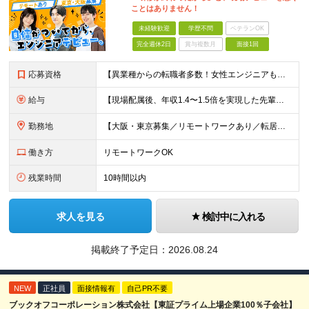
ことはありません！
未経験歓迎
学歴不問
ベテランOK
完全週休2日
賞与複数月
面接1回
応募資格
【異業種からの転職者多数！女性エンジニアも活躍中】 ◆学歴不問 ◆未経験OK ≪こんな方を歓迎しています≫ ◎未経験から成長できる環境で活躍したい方 ◎大学やスクールでIT系のスキルを学んだことのあ
給与
【現場配属後、年収1.4〜1.5倍を実現した先輩も！残業代全額支給】 ◆給与は経験やスキルに応じて決定します ◆年俸制250万円～350万円（1/12を月々支給） ≪年収UPの例≫ ◎飲食業からのキ
勤務地
【大阪・東京募集／リモートワークあり／転居を伴う転勤なし】 東京本社、大阪事務所、または東京23区内・関西（大阪・兵庫）の各クライアント先勤務 ◆入社後、約1年間はクライアント先ではなく 自社内（東
働き方
リモートワークOK
残業時間
10時間以内
求人を見る
検討中に入れる
掲載終了予定日：
2026.08.24
NEW
正社員
面接情報有
自己PR不要
ブックオフコーポレーション株式会社【東証プライム上場企業100％子会社】