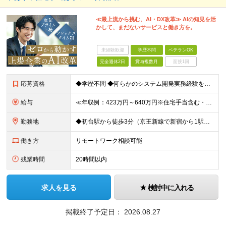
≪最上流から挑む、AI・DX改革≫ AIの知見を活
かして、まだないサービスと働き方を。
未経験歓迎
学歴不問
ベテランOK
完全週休2日
賞与複数月
面接1回
応募資格
◆学歴不問 ◆何らかのシステム開発実務経験をお持ちの方 （目安2年以上／開発言語や担当工程は不問です） ※AI分野における開発業務の経験・知見をお持ちの方は歓迎いたします！ ＜このような方をお待ちし
給与
≪年収例：423万円～640万円※住宅手当含む・残業代除く≫ ◆賞与年4カ月分支給 ※昨年度実績 ◆住宅手当・退職金制度・持株会など各種制度や手当が充実！ 月給24万800円～37万8,050円＋賞
勤務地
◆初台駅から徒歩3分（京王新線で新宿から1駅！） ◆リモートワーク／フリーアドレス制度あり ◆出張転勤なし 【リゾートトラスト 東京本社】 東京都渋谷区代々木4-36-19 リゾートトラスト東京ビル
働き方
リモートワーク相談可能
残業時間
20時間以内
求人を見る
検討中に入れる
掲載終了予定日：
2026.08.27