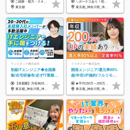
ご経験・能力・スキル等により、当社基準にて優遇・相談のうえ決定いたします。
＼ボーナスあり！初年度から年収300万円以上／ ■月給25万円～35万円＋残業代全額支給＋各種手当＋賞与年1回 ◎経験・年齢・スキルなどを考慮し、できるだけ優遇します ◎試用期間中(3カ月)は契約社員で、月給21万円＋諸手当になります。 (試用期間中は残業が発生しません。その他の待遇に変更はありません) ----------------- ＼3つの評価軸！実力次第で早期収入アップ！／ 【1】スキル(IT理解、実装力、設計) 【2】実務力(現場評価、コミュ力、品質) 【3】姿勢(自走力、意欲、責任感) この3つの評価軸で、3カ月ごとに評価。社内グレードにより、給与が決まる明確な仕組みです。何ができれば給与が上がるのか分かりやすく、実力や努力次第で早期に収入を増やせます！ 【固定残業代について】 なし（残業代は、実際の労働時間に応じて別途全額支給）
のキャリア支援｜残業月10h
東京都
東京都_神奈川県_埼玉県_千葉県_大阪府_愛知県_北海道_青森県_岩手県_宮城県_秋田県_山形県_福島県_茨城県_栃木県_群馬県_新潟県_山梨県_長野県_富山県_石川県_福井県_静岡県_岐阜県_三重県_兵庫県_京都府_滋賀県_奈良県_和歌山県_広島県_岡山県_鳥取県_島根県_山口県_徳島県_香川県_愛媛県_高知県_福岡県_熊本県_佐賀県_長崎県_大分県_宮崎県_鹿児島県_沖縄県
ランスタッド株式会社
イリオスター株式会社
初級ITエンジニア◆全国募
開発エンジニア/還元率80%
集/在宅研修有/必ずIT業務配
超/年収UP確約/フルリモ
属/月収例29.5万円/Web面接
OK/年休130日/平均残業7h/
【首都圏】月収例29.5万円（月給26万円＋諸手当） 【東海・関西】月収例28.5万円（月給25万円＋諸手当） 【九州】月収例26万円（月給23万円＋諸手当） ※経験・スキル・前職給与を踏まえ、総合的に判断して決定します。 例：首都圏 月収例31万円（月給27万円＋諸手当） ◆各種手当 ・通勤手当（上限4万円まで） ・残業代手当（1分単位で全額支給） ※固定残業代制は採用しておりません ・深夜勤務手当 ・資格取得支援（ランクに応じてお祝い金1万円～10万円を支給） ◆昇給：年1回 ◆補足 ・研修中1ヶ月間は、時給1670円となります。 ・試用期間6ヶ月あり。その間の待遇に変更はありません。 ※詳細は面接時にご案内します。
★平均150万～200万円年収UPを実現！ ★前職給与を100％保証！ ★案件内容の開示・明確な評価体制あり ⇒クライアント評価で即昇給を実現したケースも◎ ★年12回（毎月昇給チャンスあり） ■月給35万円～103万円 ※経験・能力・前職給与を考慮し、決定 ※上記給与には月30時間分(6万6500円以上)の固定残業代が含まれます。超過分は手当として別途支給します ※試用期間3ヶ月あり(期間中の給与・待遇面に差異はありません) ▼収入アップの実例をご紹介 ───────────── ★働き方改革をした30代男性（PG） 子どもが生まれたばかりなのに、忙しい現場で残業も月50～60時間が当たり前。 ⇒残業ほぼゼロ＆週3リモートの働き方に！しかも給与もアップ！ ★収入アップした30代男性（PM） 子供が3人いて家計も苦しく、残業代で稼ぐ日々… ⇒残業をたくさんしていた年収額より、100万円以上アップしました！
1回/SE
約2万件の案件から選択
東京都_神奈川県_埼玉県_千葉県_大阪府_愛知県_兵庫県_京都府_福岡県
東京都_神奈川県_埼玉県_千葉県_大阪府_愛知県_北海道_青森県_岩手県_宮城県_秋田県_山形県_福島県_茨城県_栃木県_群馬県_新潟県_山梨県_長野県_富山県_石川県_福井県_静岡県_岐阜県_三重県_兵庫県_京都府_滋賀県_奈良県_和歌山県_広島県_岡山県_鳥取県_島根県_山口県_徳島県_香川県_愛媛県_高知県_福岡県_熊本県_佐賀県_長崎県_大分県_宮崎県_鹿児島県_沖縄県