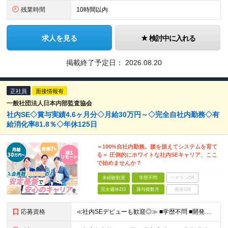
残業時間
10時間以内
求人を見る
検討中に入れる
掲載終了予定日：
2026.08.20
正社員
面接情報有
一般社団法人日本内部監査協会
社内SE◇賞与実績4.6ヶ月分◇月給30万円～◇完全自社内勤務◇有
給消化率81.8％◇年休125日
＝100%自社内勤務。腰を据えてシステムを育て
る＝ 圧倒的にホワイトな社内SEキャリア、ここ
で始めませんか？
未経験歓迎
学歴不問
ベテランOK
完全週休2日
賞与複数月
面接1回
応募資格
≪社内SEデビューも歓迎◎≫ ■学歴不問 ■開発経験またはインフラでの構築経験をお持ちの方（年数不問） ～このような方はすぐにご活躍いただけます！～ □社内SEとしての業務経験がある方