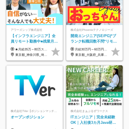
アワーズシップ株式会社
株式会社Phoenixテクノロジーズ
【インフラエンジニア】全
開発エンジニア(SE/PG)*ブ
員リモート勤務中■残業月
ランク転職回数不問*リモー
3h■最大3ヶ月の連休あり■
ト案件多数*残業ほぼ0*通院
★月給35万～80万スタートも可 【未経験の方】 ■月給26万～80万＋賞与年2回（年2ヶ月分） 【何かしらのインフラエンジニア経験をお持ちの方】 ■月給35万～80万＋賞与年2回（年2ヶ月分） ※スキル・経験などを考慮し決定します ※試用期間6ヶ月あり。期間中は契約社員となります。その他の待遇に差異はありません（試用期間終了後、昇給の可能性あり） ※上記金額には固定残業代（月30時間分／4万9600円～15万2600円）を含みます。超過分は別途支給いたします。 ＼頑張りはインセンティブで還元！／ クライアントに貢献度を評価され、当社のエンジニアが追加で案件に参画することになるなど、会社にとって利益になる行動はしっかり評価します。 会社の成長に貢献できていることを実感でき、「もっと頑張ろう」と思える体制づくりを整えています！
月給30万円～60万円+住宅手当+職能手当+役職手当+決算賞与+報奨金 ※経験・能力を考慮し、優遇します ※給与には20時間分のみなし時間外手当(3万7000円以上)を含みます(超過時間分は別途追加支給) ※試用期間3～6ヵ月あり(その間の給与、待遇に差異なし) ※場合によって契約社員での採用の可能性あり(面接時に応相談)
年休126日■20～30代活躍
のための半休制度あり
東京都_神奈川県_埼玉県_千葉県_大阪府
東京都_大阪府_兵庫県_京都府_福岡県
中！
株式会社TVer【ポジションマッチ登録】
株式会社まぁぶるずワークス
オープンポジション
ITエンジニア｜完全未経験
OK｜入社後3カ月Java研修
｜リモート率8割以上｜充実