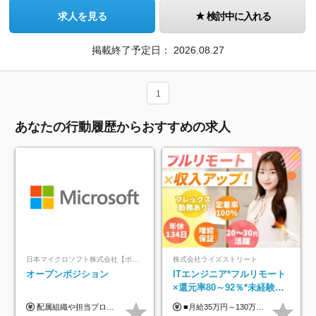
求人を見る
検討中に入れる
掲載終了予定日：
2026.08.27
1
あなたの行動履歴からおすすめの求人
日本マイクロソフト株式会社【ポジションマッチ登録】
株式会社ライズストリート
オープンポジション
ITエンジニア*フルリモート
×還元率80～92％*未経験歓
迎*年休134日*月給35万～*
配属組織や担当プロジェクトにより異なります。 ▼参考情報 ----------------------- 年俸650万～（1/12を月々支給） ※経験、能力を考慮の上、当社規定により優遇いたします。 ※時間外、休日出勤、深夜手当に対する賃金も基本年俸に含みます。
■月給35万円～130万円＋賞与年2回＋各種手当 ※システムエンジニアの経験をお持ちの方は月給41万円以上＋賞与年2回（108万円～）＋手当 ■単価（年収）アップのチャンスは最大年12回 ※残業代は1分単位で100％全額支給。サービス残業などは一切ありません ※試用期間6ヵ月（試用期間中の待遇・給与に差はありません）
定着率100%