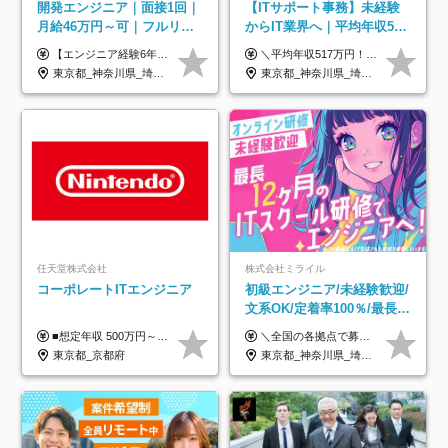
開発エンジニア｜面接1回｜
【ITサポート事務】未経験
月給46万円～可｜フルリモ
からIT業界へ｜平均年収517
ートも可｜案件選択制｜定
万円｜ホワイト企業認定｜
【エンジニア経験6年以上の方】 月給46万円～100万円（固定残業代含む） ※上記月給には月30時間分の固定残業代（月8万7,400円～月19万円）を含む。超過分は全額支給。 【エンジニア経験4年以上の方】 月給42万円～100万円（固定残業代含む） ※上記月給には月30時間分の固定残業代（月7万9,800円～月19万円）を含む。超過分は全額支給。 【エンジニア経験4年未満の方】 月給38万円～100万円（固定残業代含む） ※上記月給には月30時間分の固定残業代（月7万2,200円～月19万円）を含む。超過分は全額支給。 ※経験、スキル、前職給与などを踏まえて決定。 ◆ルトラの給与制度のポイント！◆ ・社員の95%が入社時に年収UP！最高で300万円UPの実績も ・平均還元率86.3%（交通費・住宅手当・会社負担分の社保も含む） ・人柄やポテンシャルを評価し、スキル以上の希望年収を提示することも ・退職金制度やリファラル手当（平均50万円）あり
＼平均年収517万円！入社5年目まで毎年必ず昇給／ ■賞与年3回 ■年収800万円以上も可 ■入社3年以上の平均年収469.2万円 月給23万2000円以上＋賞与年3回＋各種手当 ☆入社5年目まで最大1万5000円の定期昇給を確約 ┃各種手当充実 ・規定の資格を取得すれば、2000円～5万円を毎月支給（2万4000円～60万円／年） ・研修中に取得した取得率95％の資格でも研修後の給料UP ※月給は年齢・経験・能力を考慮して、優遇いたします ※上記月給金額は固定残業代（20時間/3万1300円円以上）を含み、超過分は別途支給いたします ※試用期間（6ヶ月）は月給に変動はありますが、その他待遇に差異はありません ├入社後1ヶ月～3ヶ月間は、月給20万1900円となります └上記金額は固定残業代（10時間／1万6000円）を含み、超過分は別途支給いたします
着率96％以上｜副業OK｜住
年休134日｜リモートOK
東京都_神奈川県_埼玉県_千葉県_大阪府_愛知県_北海道_青森県_岩手県_宮城県_秋田県_山形県_福島県_茨城県_栃木県_群馬県_新潟県_山梨県_長野県_富山県_石川県_福井県_静岡県_岐阜県_三重県_兵庫県_京都府_滋賀県_奈良県_和歌山県_広島県_岡山県_鳥取県_島根県_山口県_徳島県_香川県_愛媛県_高知県_福岡県_熊本県_佐賀県_長崎県_大分県_宮崎県_鹿児島県_沖縄県
東京都_神奈川県_埼玉県_千葉県_大阪府_愛知県_北海道_青森県_岩手県_宮城県_秋田県_山形県_福島県_茨城県_栃木県_群馬県_新潟県_山梨県_長野県_富山県_石川県_福井県_静岡県_岐阜県_三重県_兵庫県_京都府_滋賀県_奈良県_和歌山県_広島県_岡山県_鳥取県_島根県_山口県_徳島県_香川県_愛媛県_高知県_福岡県_熊本県_佐賀県_長崎県_大分県_宮崎県_鹿児島県_沖縄県
宅手当
任天堂株式会社
株式会社ミライル
コーポレートITエンジニア
初級エンジニア/未経験歓迎/
文系OK/定着率100％/最長1
年の自社ITスクール研修あ
■想定年収 500万円～900万円 月給制 月給278,000円～ ※残業が発生した場合、残業代を別途全額支給します ※試用期間2ヶ月あり(待遇や給与に差異はありません)
＼全国の各拠点で募集中！／ 給与は以下の通り、勤務地により異なります。 札幌：月給23万円～27万円 仙台：月給22万円～26万円 新潟：月給22万円～26万円 東京：月給26万円～30万円 大阪：月給24万円～29万円 福岡：月給23.5万円～27万円 沖縄：月給21万円～26万円 ◎給与は知識や経験を考慮して決定します。 ◎残業は別途全額支給します。 ◎試用期間12カ月あり（給与は以下の通りです。その他条件に変更はありません） （試用期間の給与） 札幌：月給18.6万円～ 仙台：月給19万円～ 新潟：月給18万円～ 東京：月給22万円～ 大阪：月給20.8万円～ 福岡：月給19万円～ 沖縄：月給18万円～
り/年休130日
東京都_京都府
東京都_神奈川県_埼玉県_千葉県_大阪府_愛知県_北海道_青森県_岩手県_宮城県_秋田県_山形県_福島県_茨城県_栃木県_群馬県_新潟県_山梨県_長野県_富山県_石川県_福井県_静岡県_岐阜県_三重県_兵庫県_京都府_滋賀県_奈良県_和歌山県_広島県_岡山県_鳥取県_島根県_山口県_徳島県_香川県_愛媛県_高知県_福岡県_熊本県_佐賀県_長崎県_大分県_宮崎県_鹿児島県_沖縄県