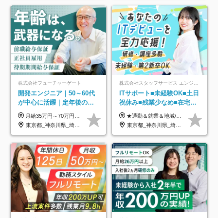
株式会社フューチャーゲート
株式会社スタッフサービス エンジニアリング事業本部
開発エンジニア｜50～60代
ITサポート■未経験OK■土日
が中心に活躍｜定年後の給
祝休み■残業少なめ■在宅実
与減ナシ｜年収50万円アッ
績あり■約900種類のスキル
月給35万円～70万円（固定残業代30時間分63,869円～を含む）+賞与年1回 ※30時間を超える分は別途支給します ●これまでのご経験・スキル・前職給与をできる限り考慮します ●待機期間も給与を100％支給します ●試用期間中も給与や福利厚生は同じです ≪年収を維持しながら長く働けます！≫ 一般的な企業では55歳や60歳を機に年収が下がりますが、 当社は役職などではなく「スキルや経験」で評価。 エンジニアとして長く働きながら あなたにふさわしい年収を維持できます！
★通勤＆就業＆地域/住宅＆役職手当あり ★残業代は全額支給 ★選べる給与制度あり！ ■東京・神奈川・千葉・埼玉勤務の場合 月給24.5万円～55万円＋諸手当 （残業代は全額支給） (20,000円の地域/住宅手当込み) ■愛知・京都・大阪・兵庫勤務の場合 月給24万円以上＋諸手当 （残業代は全額支給） (15,000円の地域/住宅手当込み) ■茨城・栃木・群馬・静岡・三重・滋賀・広島・福岡勤務の場合 月給23.5万円以上＋諸手当 （残業代は全額支給） (10,000円の地域/住宅手当込み) ■北海道・宮城・山梨・長野・岐阜・奈良・和歌山・岡山勤務の場合 月給23万円以上＋諸手当 （残業代は全額支給） (5,000円の地域/住宅手当込み) ■その他のエリア勤務の場合 月給22.5万円以上＋諸手当 （残業代は全額支給） ※経験や能力を考慮し、当社規定により優遇します 【昇給：年一回実施】 【選べる給与制度】 ★収入を重視する方に… 「変動型人事制度」の選択も可能（派遣先からの評価に応じて収入アップ！） ※年2回のタイミングで希望者と面談の上決定します。
プ実績／昇給率92％（直近3
アップ講座あり■全国募集
東京都_神奈川県_埼玉県_千葉県
東京都_神奈川県_埼玉県_千葉県_大阪府_愛知県_北海道_岩手県_宮城県_山形県_福島県_茨城県_栃木県_群馬県_山梨県_長野県_富山県_石川県_静岡県_岐阜県_三重県_兵庫県_京都府_滋賀県_奈良県_広島県_岡山県_山口県_愛媛県_福岡県_熊本県_長崎県
年）