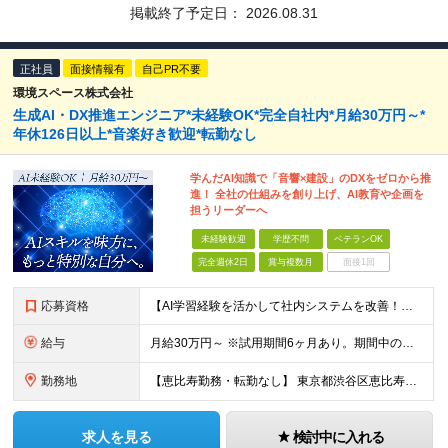
掲載終了予定日：
2026.08.31
正社員
面接情報有
自己PR不要
環境スペース株式会社
生成AI・DX推進エンジニア*未経験OK*完全自社内*月給30万円～*
年休126日以上*音楽好き歓迎*転勤なし
学んだAI知識で「音響×建設」のDXをゼロから推
進！ 全社の仕組みを創り上げ、AI教育や企画を
担うリーダーへ
未経験歓迎
学歴不問
ベテランOK
完全週休2日
賞与複数月
面接1回
応募資格
【AI学習経験を活かして社内システムを改善！】 ◆AI、IT、DX、プログラミング等を学んだ経験がある方 ◆学歴不問 ＼こんな方にぴったりです／ ◆自分のアイディアで業務を改善し、仲間の役に立ちたい
給与
月給30万円～ ※試用期間6ヶ月あり。期間中の給与・待遇の差異はありません ※月給には月45時間分の固定残業代（月7万8,000円～）を含みます ※超過分は別途支給します
勤務地
【恵比寿勤務・転勤なし】 東京都渋谷区恵比寿南1-1-9 岩徳ビル 9F (変更の範囲)上記を除く当社関連勤務地
求人を見る
検討中に入れる