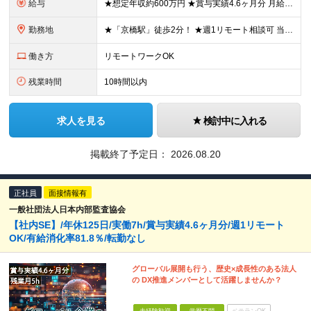
給与
★想定年収約600万円 ★賞与実績4.6ヶ月分 月給30万～39万円 ※経験・スキル等を考慮のうえ決定します ※残業代は全額支給します（実働7h超過分） ※試用期間3ヶ月あり（期間中の待遇などに差異
勤務地
★「京橋駅」徒歩2分！ ★週1リモート相談可 当法人の東京本部にてご勤務いただきます。 ≪東京本部≫ 東京都中央区京橋3－3－11 VORT京橋6階 ※上記を除く変更はなし
働き方
リモートワークOK
残業時間
10時間以内
求人を見る
検討中に入れる
掲載終了予定日：
2026.08.20
正社員
面接情報有
一般社団法人日本内部監査協会
【社内SE】/年休125日/実働7h/賞与実績4.6ヶ月分/週1リモート
OK/有給消化率81.8％/転勤なし
グローバル展開も行う、歴史×成長性のある法人
の DX推進メンバーとして活躍しませんか？