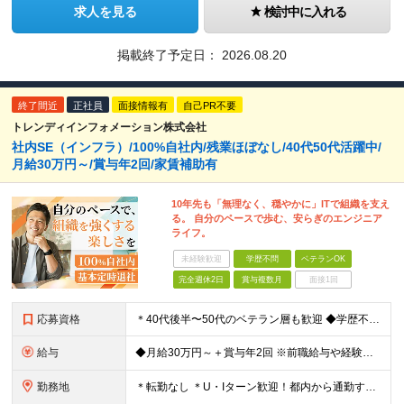
求人を見る
検討中に入れる
掲載終了予定日：
2026.08.20
終了間近
正社員
面接情報有
自己PR不要
トレンディインフォメーション株式会社
社内SE（インフラ）/100%自社内/残業ほぼなし/40代50代活躍中/
月給30万円～/賞与年2回/家賃補助有
10年先も「無理なく、穏やかに」ITで組織を支え
る。 自分のペースで歩む、安らぎのエンジニア
ライフ。
未経験歓迎
学歴不問
ベテランOK
完全週休2日
賞与複数月
面接1回
応募資格
＊40代後半〜50代のベテラン層も歓迎 ◆学歴不問 ◆下記いずれかの経験をお持ちの方 ・サーバーの運用・管理経験がある方（年数不問） ・何らかのIT関連の実務経験 （ヘルプデスク、キッティング、カス
給与
◆月給30万円～＋賞与年2回 ※前職給与や経験を最大限考慮し決定します。 ※残業手当100％支給 ※試用期間3ヶ月あり（給与・待遇に変更なし）
勤務地
＊転勤なし ＊U・Iターン歓迎！都内から通勤する社員も多数在籍しています ◆千葉県浦安市北栄4丁目9−1 ※(変更の範囲)上記を除く当社関連勤務地