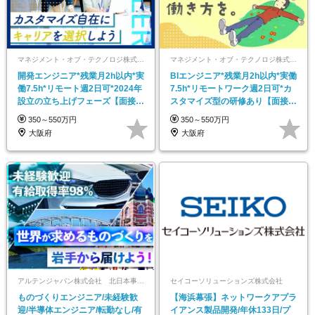
マネジメント・オブ・テクノロジ株式会社
マネジメント・オブ・テクノロジ株式会社
開発エンジニア*残業月2h以内*実
BIエンジニア*残業月2h以内*実働
働7.5h*リモート週2日可*2024年
7.5h*リモートワーク週2日可*カ
設立の立ち上げフェーズ【面接1
スタマイズ型の研修あり【面接1
回】
回】
350～550万円
350～550万円
大阪府
大阪府
アルテンジャパン株式会社 北日本事業本部
セイコーソリューションズ株式会社
ものづくりエンジニア/未経験歓
【海浜幕張】ネットワークアプラ
迎/半導体エンジニア/転勤なし/有
イアンス製品開発/年休133日/プ