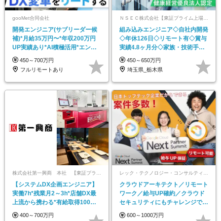
gooMet合同会社
ＮＳＥＣ株式会社【東証プライム上場の日本信号グループ】
開発エンジニア(サブリーダー候
組み込みエンジニア◇自社内開発
補)*月給35万円〜*年収200万円
◇年休126日◇リモート有◇賞与
UP実績あり*AI積極活用*エンド
実績4.8ヶ月分◇家族・技術手当
直請け
有◇プライム上場
450～700万円
450～650万円
フルリモートあり
埼玉県_栃木県
株式会社第一興商 本社 【東証プライム上場】
レック・テクノロジー・コンサルティング株式会社
【システムDX企画エンジニア】
クラウドアーキテクト／リモート
実働7h*残業月2～3h*店舗DX最
ワーク／給与UP確約／クラウド
上流から携わる*有給取得100%
セキュリティにもチャレンジでき
も可*社割有
る／年休125日
400～700万円
600～1000万円