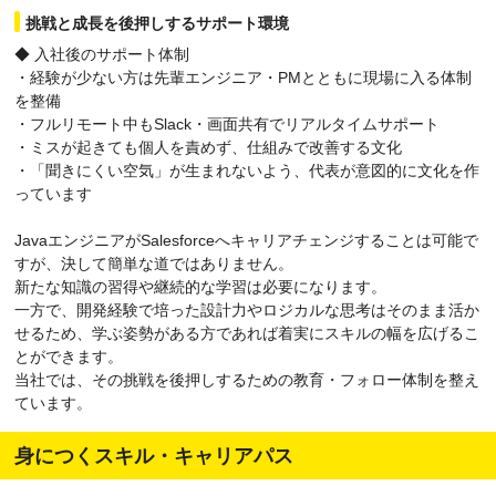
挑戦と成長を後押しするサポート環境
◆ 入社後のサポート体制
・経験が少ない方は先輩エンジニア・PMとともに現場に入る体制
を整備
・フルリモート中もSlack・画面共有でリアルタイムサポート
・ミスが起きても個人を責めず、仕組みで改善する文化
・「聞きにくい空気」が生まれないよう、代表が意図的に文化を作
っています
JavaエンジニアがSalesforceへキャリアチェンジすることは可能で
すが、決して簡単な道ではありません。
新たな知識の習得や継続的な学習は必要になります。
一方で、開発経験で培った設計力やロジカルな思考はそのまま活か
せるため、学ぶ姿勢がある方であれば着実にスキルの幅を広げるこ
とができます。
当社では、その挑戦を後押しするための教育・フォロー体制を整え
ています。
身につくスキル・キャリアパス