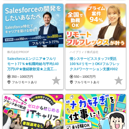
株式会社PROOF
ハイブリィド株式会社
Salesforceエンジニア★フルリ
情シスサービススタッフ#受託
モート77％★転職時給与平均140
100％#リモートOK#フルフレッ
万円UP★微経験歓迎★上流工程
クス#ワーケーション支援#002
へ★
350～1000万円
550～1000万円
フルリモートあり
フルリモートあり