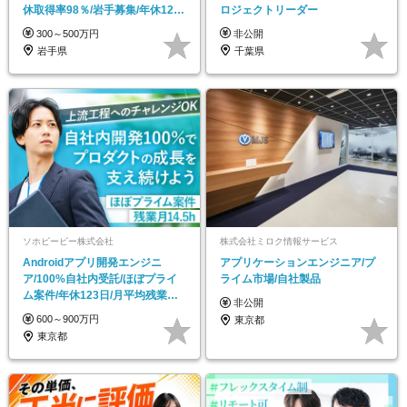
休取得率98％/岩手募集/年休125
ロジェクトリーダー
日
300～500万円
非公開
岩手県
千葉県
ソホビービー株式会社
株式会社ミロク情報サービス
Androidアプリ開発エンジニ
アプリケーションエンジニア/プ
ア/100%自社内受託/ほぼプライ
ライム市場/自社製品
ム案件/年休123日/月平均残業
非公開
14.5h
600～900万円
東京都
東京都