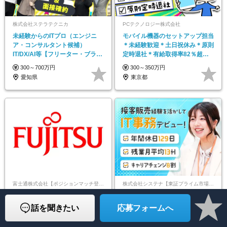
株式会社ステラテクニカ
PCテクノロジー株式会社
未経験からのITプロ（エンジニ
モバイル機器のセットアップ担当
ア・コンサルタント候補）
＊未経験歓迎＊土日祝休み＊原則
IT/DX/AI等【フリーター・ブラン
定時退社＊有給取得率82％超＊
クあり・既卒歓迎】
年休120日以上
300～700万円
300～350万円
愛知県
東京都
富士通株式会社【ポジションマッチ登録】
株式会社システナ【東証プライム市場上場企業】
IT系オープンポジション
ITサポート事務／キャリアチェン
ジ8割／接客・販売経験が活きる
話を聞きたい
応募フォームへ
400～900万円
／年休129日／残業少／チーム制
神奈川県
／リモート有
350～500万円