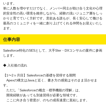
います。
単に人数を増やすだけでなく、メンバー同士が助け合う文化や心理
的安全性の高い環境を維持しながら、経験の浅いジュニア層をしっ
かりと育てていく方針です。意欲ある誰もが、長く安心して働ける
最高のコミュニティを一緒に創り上げてくれる仲間をお迎えいたし
ます。
仕事内容
Salesforce特化のSESとして、大手SIer・DXコンサルの案件に参画
します。
◆ 入社後の流れ
【1〜2ヶ月目】Salesforceの基礎を習得する期間
Apexの構文はJavaと近く、書き方の感覚はそのまま活かせま
す。
ただし「Salesforceの概念・標準機能の理解」は、
開発経験があっても別途習得が必要な領域です。
ここに向き合う密度が、のちの成長速度に直結します。