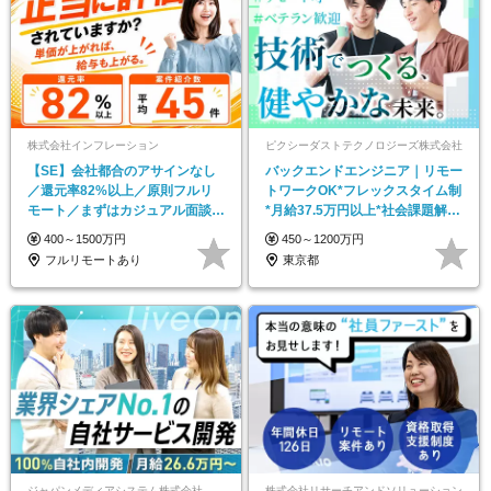
株式会社インフレーション
ピクシーダストテクノロジーズ株式会社
【SE】会社都合のアサインなし
バックエンドエンジニア｜リモー
／還元率82%以上／原則フルリ
トワークOK*フレックスタイム制
モート／まずはカジュアル面談か
*月給37.5万円以上*社会課題解決
ら◎
プロダクト
400～1500万円
450～1200万円
フルリモートあり
東京都
ジャパンメディアシステム株式会社
株式会社リサーチアンドソリューション