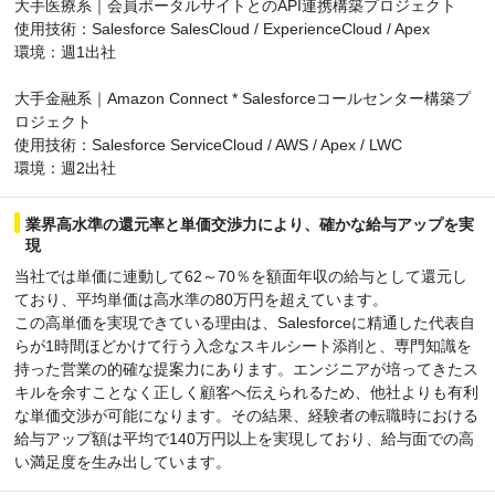
大手医療系｜会員ポータルサイトとのAPI連携構築プロジェクト
使用技術：Salesforce SalesCloud / ExperienceCloud / Apex
環境：週1出社
大手金融系｜Amazon Connect * Salesforceコールセンター構築プ
ロジェクト
使用技術：Salesforce ServiceCloud / AWS / Apex / LWC
環境：週2出社
業界高水準の還元率と単価交渉力により、確かな給与アップを実
現
当社では単価に連動して62～70％を額面年収の給与として還元し
ており、平均単価は高水準の80万円を超えています。
この高単価を実現できている理由は、Salesforceに精通した代表自
らが1時間ほどかけて行う入念なスキルシート添削と、専門知識を
持った営業の的確な提案力にあります。エンジニアが培ってきたス
キルを余すことなく正しく顧客へ伝えられるため、他社よりも有利
な単価交渉が可能になります。その結果、経験者の転職時における
給与アップ額は平均で140万円以上を実現しており、給与面での高
い満足度を生み出しています。