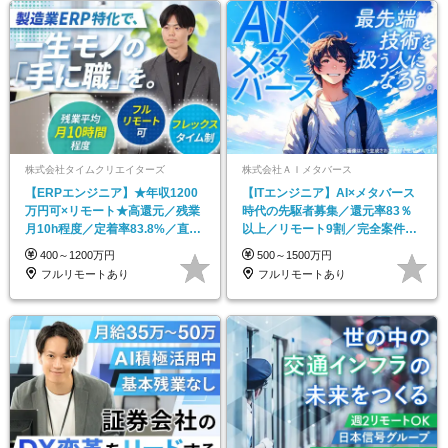
株式会社タイムクリエイターズ
株式会社ＡＩメタバース
【ERPエンジニア】★年収1200
【ITエンジニア】AI×メタバース
万円可×リモート★高還元／残業
時代の先駆者募集／還元率83％
月10h程度／定着率83.8%／直取
以上／リモート9割／完全案件選
引案件多数
択制／帰社⽇ゼロ
400～1200万円
500～1500万円
フルリモートあり
フルリモートあり