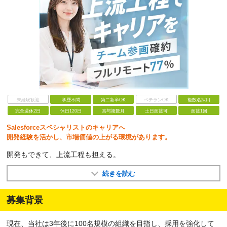
未経験歓迎
学歴不問
第二新卒OK
ベテランOK
複数名採用
完全週休2日
休日120日
賞与複数月
土日面接可
面接1回
Salesforceスペシャリストのキャリアへ
開発経験を活かし、市場価値の上がる環境があります。
開発もできて、上流工程も担える。
続きを読む
募集背景
現在、当社は3年後に100名規模の組織を目指し、採用を強化して