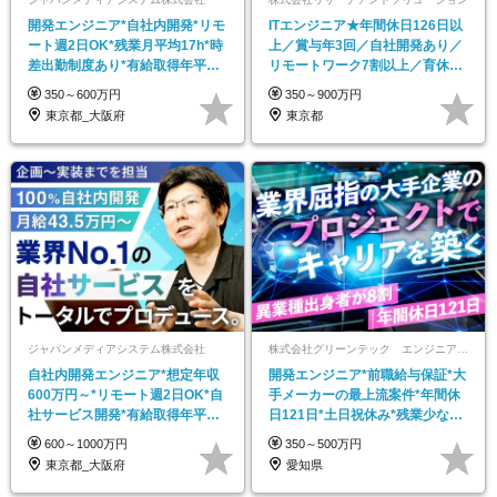
開発エンジニア*自社内開発*リモ
ITエンジニア★年間休日126日以
ート週2日OK*残業月平均17h*時
上／賞与年3回／自社開発あり／
差出勤制度あり*有給取得年平均
リモートワーク7割以上／育休取
16日
得率100％
350～600万円
350～900万円
東京都_大阪府
東京都
ジャパンメディアシステム株式会社
株式会社グリーンテック エンジニアリングソリューション事業部 豊田事業所
自社内開発エンジニア*想定年収
開発エンジニア*前職給与保証*大
600万円～*リモート週2日OK*自
手メーカーの最上流案件*年間休
社サービス開発*有給取得年平均
日121日*土日祝休み*残業少なめ*
16日
長期連休あり
600～1000万円
350～500万円
東京都_大阪府
愛知県