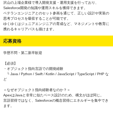
沢山の上場企業様で導入開発支援・運用支援を行っており、
Salesforce開発の知識や運用スキルを獲得できます。
ベテランエンジニアとのセット参画を通じて、正しい設計や実装の
思考プロセスを吸収することが可能です。
ゆくゆくはジュニアエンジニアの育成など、マネジメントや教育に
携わるキャリアパスも描けます。
応募資格
学歴不問・第二新卒歓迎
【必須】
・オブジェクト指向言語での開発経験
└ Java / Python / Swift / Kotlin / JavaScript / TypeScript / PHP な
ど
＜なぜオブジェクト指向経験者なのか？＞
ApexはJavaと非常に似たベース設計のため、構文がほぼ同じ。
言語習得ではなく、Salesforceの概念習得にエネルギーを集中でき
ます。