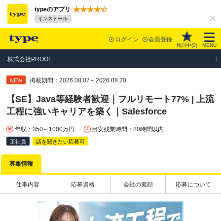
typeのアプリ
インストール
ログイン
会員登録
検討中(
0
)
MENU
株式会社PROOF
掲載期間：2026.08.07～2026.08.20
NEW
【SE】Java等経験者歓迎｜フルリモート77% | 上流
工程に強いキャリアを築く｜Salesforce
年収：350～1000万円
目安残業時間：20時間以内
正社員
話を聞きたい応募可
募集情報
仕事内容
応募資格
会社の素顔
応募について