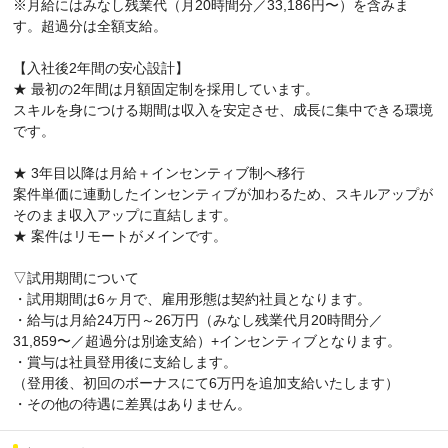
※月給にはみなし残業代（月20時間分／33,186円〜）を含みま
す。超過分は全額支給。
【入社後2年間の安心設計】
★ 最初の2年間は月額固定制を採用しています。
スキルを身につける期間は収入を安定させ、成長に集中できる環境
です。
★ 3年目以降は月給＋インセンティブ制へ移行
案件単価に連動したインセンティブが加わるため、スキルアップが
そのまま収入アップに直結します。
★ 案件はリモートがメインです。
▽試用期間について
・試用期間は6ヶ月で、雇用形態は契約社員となります。
・給与は⽉給24万円～26万円（みなし残業代⽉20時間分／
31,859〜／超過分は別途⽀給）+インセンティブとなります。
・賞与は社員登用後に支給します。
（登用後、初回のボーナスにて6万円を追加支給いたします）
・その他の待遇に差異はありません。