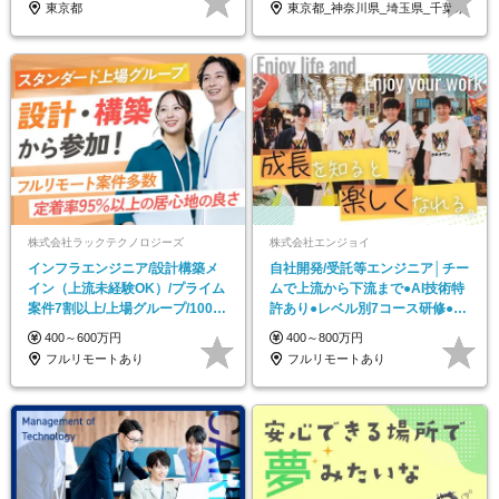
東京都
東京都_神奈川県_埼玉県_千葉県
株式会社ラックテクノロジーズ
株式会社エンジョイ
インフラエンジニア/設計構築メ
自社開発/受託等エンジニア│チー
イン（上流未経験OK）/プライム
ムで上流から下流まで●AI技術特
案件7割以上/上場グループ/100％
許あり●レベル別7コース研修●経
チーム制
験浅い方OK
400～600万円
400～800万円
フルリモートあり
フルリモートあり