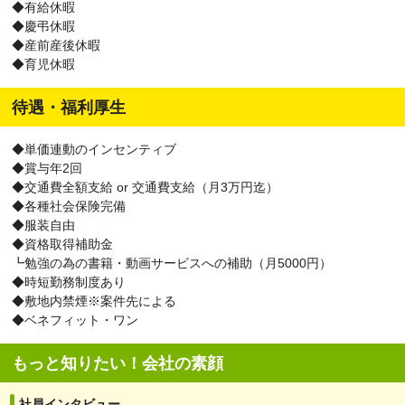
◆有給休暇
◆慶弔休暇
◆産前産後休暇
◆育児休暇
待遇・福利厚生
◆単価連動のインセンティブ
◆賞与年2回
◆交通費全額支給 or 交通費支給（月3万円迄）
◆各種社会保険完備
◆服装自由
◆資格取得補助金
┗勉強の為の書籍・動画サービスへの補助（月5000円）
◆時短勤務制度あり
◆敷地内禁煙※案件先による
◆ベネフィット・ワン
もっと知りたい！会社の素顔
社員インタビュー