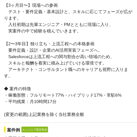
【3ヶ月目〜】現場への参画
テスト・要件定義・基本設計と、スキルに応じてフェーズが広が
ります。
入社初期は先輩エンジニア・PMとともに現場に入り、
実案件の中で経験を積んでいきます。
【2〜3年目】独り立ち・上流工程への本格参画
要件定義・設計・企業のAI活用実装フェーズへ。
Salesforceは上流工程への関与割合が高い領域のため、
スキルと報酬を着実に積み上げていける環境です。
アーキテクト・コンサルタント職へのキャリアも視野に入りま
す。
◆ 案件の特徴
・稼働形態：フルリモート77%・ハイブリッド17%・常駐6%
・平均残業：月10時間17分
(変更の範囲)上記業務を除く当社業務全般
案件例
エンジニア限定取材