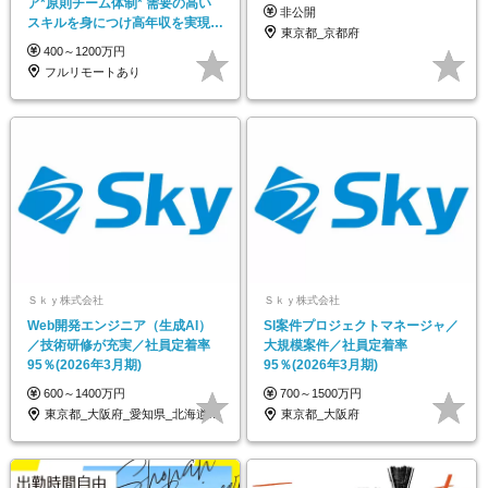
ア*原則チーム体制* 需要の高い
非公開
スキルを身につけ高年収を実現*
東京都_京都府
定着率100%*
400～1200万円
フルリモートあり
Ｓｋｙ株式会社
Ｓｋｙ株式会社
Web開発エンジニア（生成AI）
SI案件プロジェクトマネージャ／
／技術研修が充実／社員定着率
大規模案件／社員定着率
95％(2026年3月期)
95％(2026年3月期)
600～1400万円
700～1500万円
東京都_大阪府_愛知県_北海道_宮城県_…
東京都_大阪府