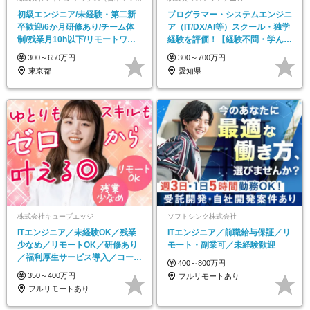
初級エンジニア/未経験・第二新
プログラマー・システムエンジニ
卒歓迎/6か月研修あり/チーム体
ア（IT/DX/AI等）スクール・独学
制/残業月10h以下/リモートワー
経験を評価！【経験不問・学んだ
クあり
経験優遇】
300～650万円
300～700万円
東京都
愛知県
株式会社キューブエッジ
ソフトシンク株式会社
ITエンジニア／未経験OK／残業
ITエンジニア／前職給与保証／リ
少なめ／リモートOK／研修あり
モート・副業可／未経験歓迎
／福利厚生サービス導入／コーヒ
400～800万円
ーマシン完備
350～400万円
フルリモートあり
フルリモートあり