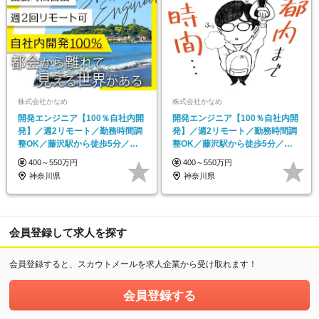
株式会社かなめ
株式会社かなめ
開発エンジニア【100％自社内開
開発エンジニア【100％自社内開
発】／週2リモート／勤務時間調
発】／週2リモート／勤務時間調
整OK／藤沢駅から徒歩5分／自
整OK／藤沢駅から徒歩5分／マ
社サービスあり
ネジメントなし
400～550万円
400～550万円
神奈川県
神奈川県
会員登録して求人を探す
会員登録すると、スカウトメールを求人企業から受け取れます！
会員登録する