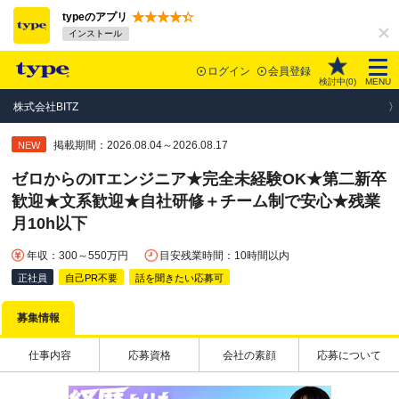
typeのアプリ
インストール
ログイン
会員登録
検討中(
0
)
MENU
株式会社BITZ
掲載期間：2026.08.04～2026.08.17
NEW
ゼロからのITエンジニア★完全未経験OK★第二新卒
歓迎★文系歓迎★自社研修＋チーム制で安心★残業
月10h以下
年収：300～550万円
目安残業時間：10時間以内
正社員
自己PR不要
話を聞きたい応募可
募集情報
仕事内容
応募資格
会社の素顔
応募について