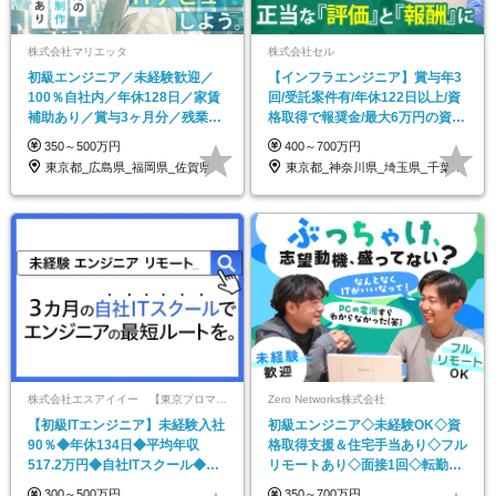
株式会社マリエッタ
株式会社セル
初級エンジニア／未経験歓迎／
【インフラエンジニア】賞与年3
100％自社内／年休128日／家賃
回/受託案件有/年休122日以上/資
補助あり／賞与3ヶ月分／残業月
格取得で報奨金/最大6万円の資格
平均10H以内
手当あり
350～500万円
400～700万円
東京都_広島県_福岡県_佐賀県
東京都_神奈川県_埼玉県_千葉県_大阪府
株式会社エスアイイー 【東京プロマーケット上場】
Zero Networks株式会社
【初級ITエンジニア】未経験入社
初級エンジニア◇未経験OK◇資
90％◆年休134日◆平均年収
格取得支援＆住宅手当あり◇フル
517.2万円◆自社ITスクール◆生
リモートあり◇面接1回◇転勤な
成AI活用中
し◇年休125日以上
300～500万円
350～700万円