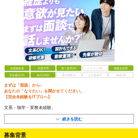
未経験歓迎
学歴不問
第二新卒OK
ベテランOK
複数名採用
完全週休2日
休日120日
賞与複数月
土日面接可
面接1回
まずは「面談」から♪
あなたの「なりたい」を聞かせてください。
【完全未経験をITプロへ】
文系・独学・実務未経験。
続きを読む
募集背景