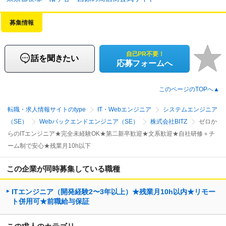
募集情報
自己PR不要！
話を聞きたい
応募フォームへ
このページのTOPへ▲
転職・求人情報サイトのtype
IT・Webエンジニア
システムエンジニア
（SE）
Webバックエンドエンジニア（SE）
株式会社BITZ
ゼロか
らのITエンジニア★完全未経験OK★第二新卒歓迎★文系歓迎★自社研修＋チ
ーム制で安心★残業月10h以下
この企業が同時募集している職種
ITエンジニア（開発経験2〜3年以上）★残業月10h以内★リモー
ト併用可★前職給与保証