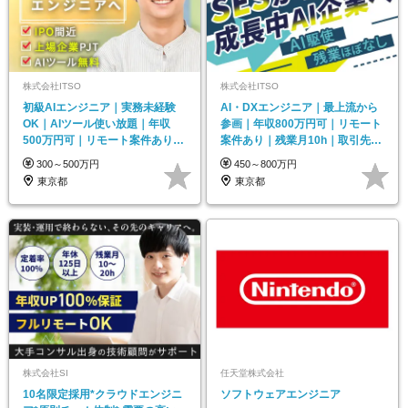
株式会社ITSO
株式会社ITSO
初級AIエンジニア｜実務未経験
AI・DXエンジニア｜最上流から
OK｜AIツール使い放題｜年収
参画｜年収800万円可｜リモート
500万円可｜リモート案件あり｜
案件あり｜残業月10h｜取引先の
残業月平均10h
9割が大手企業
300～500万円
450～800万円
東京都
東京都
株式会社SI
任天堂株式会社
10名限定採用*クラウドエンジニ
ソフトウェアエンジニア