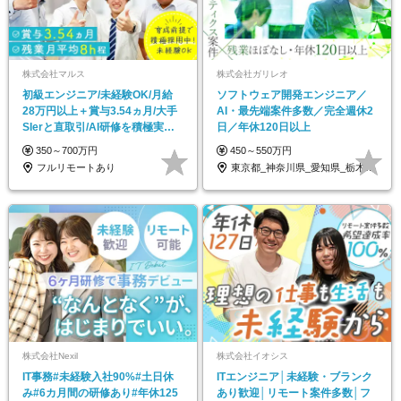
株式会社マルス
株式会社ガリレオ
初級エンジニア/未経験OK/月給
ソフトウェア開発エンジニア／
28万円以上＋賞与3.54ヵ月/大手
AI・最先端案件多数／完全週休2
SIerと直取引/AI研修を積極実施
日／年休120日以上
中
350～700万円
450～550万円
フルリモートあり
東京都_神奈川県_愛知県_栃木県_静岡県…
株式会社Nexil
株式会社イオシス
IT事務#未経験入社90%#土日休
ITエンジニア│未経験・ブランク
み#6カ月間の研修あり#年休125
あり歓迎│リモート案件多数│フ