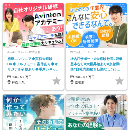
Avintonジャパン株式会社
株式会社アール・エー・キュー
初級エンジニア◆実務未経験
社内ITサポート#未経験歓迎#残業
OK◆フルリモート案件あり◆オ
基本なし#大幅昇給あり#京都勤
リジナル研修あり◆手厚いキャリ
務#自社内勤務＆転勤なし#20代
アサポート◆住宅手当あり
～30代活躍
350～550万円
300～400万円
神奈川県
京都府