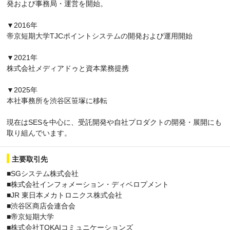
発および事務局・運営を開始。
▼2016年
帝京短期大学TJCポイントシステムの開発および運用開始
▼2021年
株式会社メディアドゥと資本業務提携
▼2025年
本社事務所を渋谷区笹塚に移転
現在はSESを中心に、受託開発や自社プロダクトの開発・展開にも
取り組んでいます。
主要取引先
■SGシステム株式会社
■株式会社インフォメーション・ディベロプメント
■JR 東日本メカトロニクス株式会社
■渋谷区商店会連合会
■帝京短期大学
■株式会社TOKAIコミュニケーションズ