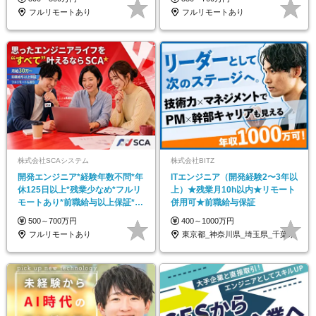
フルリモートあり
フルリモートあり
株式会社SCAシステム
株式会社BITZ
開発エンジニア*経験年数不問*年
ITエンジニア（開発経験2〜3年以
休125日以上*残業少なめ*フルリ
上）★残業月10h以内★リモート
モートあり*前職給与以上保証*月
併用可★前職給与保証
給30万円～
500～700万円
400～1000万円
フルリモートあり
東京都_神奈川県_埼玉県_千葉県