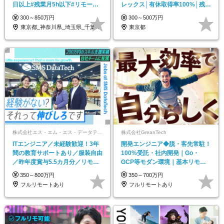
日以上#残業月5h以下#リモート
レックス│有休取得率100%│残業
可
月10h内
300～850万円
300～500万円
東京都_神奈川県_埼玉県_千葉県_大阪府…
東京都
株式会社エス・エム・エス・データテックグループ【合同募集】
株式会社GreanTech
ITエンジニア／未経験歓迎！3年
開発エンジニア◆脱・客先常駐！
間の教育サポートあり／服装自由
100%受託・社内開発｜Go・
／昨年度賞与5.5カ月分／リモー
GCP等モダン環境｜基本リモー
ト案件率80%
ト｜前給考慮
350～800万円
350～700万円
フルリモートあり
フルリモートあり