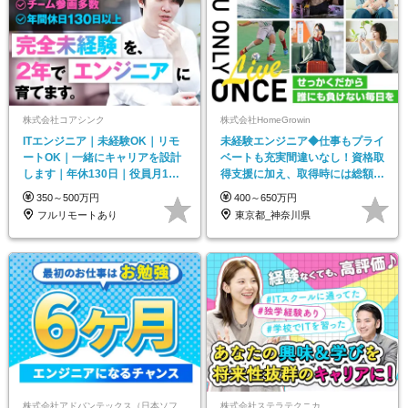
株式会社コアシンク
株式会社HomeGrowin
ITエンジニア｜未経験OK｜リモ
未経験エンジニア◆仕事もプライ
ートOK｜一緒にキャリアを設計
ベートも充実間違いなし！資格取
します｜年休130日｜役員月1面
得支援に加え、取得時には総額
談｜資格取得支援
158万円の報奨金！
350～500万円
400～650万円
フルリモートあり
東京都_神奈川県
株式会社アドバンテックス（日本ソフテックグループ合同募集）
株式会社ステラテクニカ