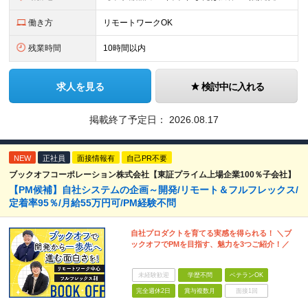
働き方
リモートワークOK
残業時間
10時間以内
求人を見る
検討中に入れる
掲載終了予定日：
2026.08.17
NEW
正社員
面接情報有
自己PR不要
ブックオフコーポレーション株式会社【東証プライム上場企業100％子会社】
【PM候補】自社システムの企画～開発/リモート＆フルフレックス/
定着率95％/月給55万円可/PM経験不問
自社プロダクトを育てる実感を得られる！ ＼ブ
ックオフでPMを目指す、魅力を3つご紹介！／
未経験歓迎
学歴不問
ベテランOK
完全週休2日
賞与複数月
面接1回