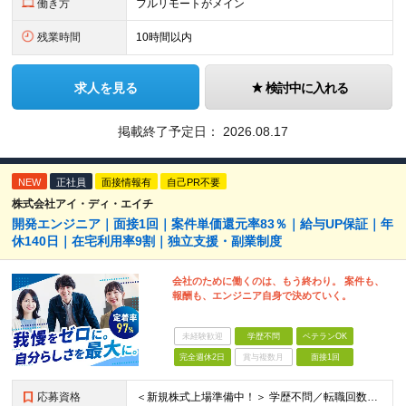
働き方
フルリモートがメイン
残業時間
10時間以内
求人を見る
検討中に入れる
掲載終了予定日：
2026.08.17
NEW
正社員
面接情報有
自己PR不要
株式会社アイ・ディ・エイチ
開発エンジニア｜面接1回｜案件単価還元率83％｜給与UP保証｜年
休140日｜在宅利用率9割｜独立支援・副業制度
会社のために働くのは、もう終わり。 案件も、
報酬も、エンジニア自身で決めていく。
未経験歓迎
学歴不問
ベテランOK
完全週休2日
賞与複数月
面接1回
応募資格
＜新規株式上場準備中！＞ 学歴不問／転職回数不問／20代～50代の幅広い年代が活躍中です！ ▼必須要件 何らかのシステム開発経験をお持ちの方（開発・インフラ不問） ▼歓迎条件 プロジェクトマネジメ