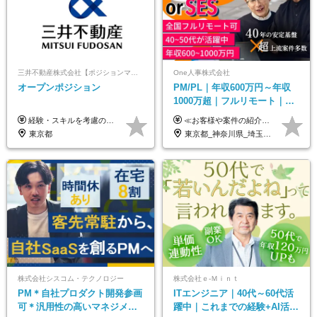
三井不動産株式会社【ポジションマッチ登録】
One人事株式会社
オープンポジション
PM/PL｜年収600万円～年収
1000万超｜フルリモート｜
SIerへの変革期をリード＆自
経験・スキルを考慮の上、決定します。 ▼参考情報 ----------------------- ＜想定年収850万円～1,500万円（基礎給与・賞与2回含む）＞ 月給42万円～ ※時間外勤務手当・諸手当等別途 ※試用期間3ヶ月 ※残業手当有り
≪お客様や案件の紹介によりインセンティブを支給！≫ 月給40万円以上＋賞与年2回＋インセンティブ ◎経験やスキルを考慮の上、優遇します ◎上記月給は固定残業代月45時間分(月額9万1040円以上)を含みます。超過した場合は全額追加支給します ◎試用期間3カ月あり(給与や福利厚生等は同じです) ＜年収例＞ 36歳／PL（元SE）／580万円 / 官公庁向けWebシステム開発 ※メンバーから2年でPLへ昇格 41歳／SL／616万円 / メーカー向けWebサイト開発 46歳／PL／742万円 / 金融情報連携システム開発 52歳 / PM / 952万円 / 信販システムの再構築 55歳 / PM / 910万円 / 製造業向け基盤構築開発
社サービス
東京都
東京都_神奈川県_埼玉県_千葉県_大阪府_愛知県_北海道_青森県_岩手県_宮城県_秋田県_山形県_福島県_茨城県_栃木県_群馬県_新潟県_山梨県_長野県_富山県_石川県_福井県_静岡県_岐阜県_三重県_兵庫県_京都府_滋賀県_奈良県_和歌山県_広島県_岡山県_鳥取県_島根県_山口県_徳島県_香川県_愛媛県_高知県_福岡県_熊本県_佐賀県_長崎県_大分県_宮崎県_鹿児島県_沖縄県
株式会社シスコム・テクノロジー
株式会社ｅ‐Ｍｉｎｔ
PM＊自社プロダクト開発参画
ITエンジニア｜40代～60代活
可＊汎用性の高いマネジメン
躍中｜これまでの経験+AI活用