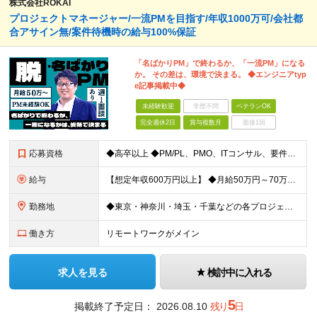
株式会社ROKAI
プロジェクトマネージャー/一流PMを目指す/年収1000万可/会社都
合アサイン無/案件待機時の給与100%保証
「名ばかりPM」で終わるか、「一流PM」になる
か。 その差は、環境で決まる。 ◆エンジニアtyp
e記事掲載中◆
未経験歓迎
学歴不問
ベテランOK
完全週休2日
賞与複数月
面接1回
応募資格
◆高卒以上 ◆PM/PL、PMO、ITコンサル、要件定義、顧客折衝いずれかの経験をお持ちの方 ～こんな方に向いています～ ・代表とフラットにキャリアや給与の相談をしたい ・火消しや目先の調整だけで
給与
【想定年収600万円以上】 ◆月給50万円～70万円＋賞与年2回 ※経験・年齢・能力を考慮の上、当社規定により優遇いたします ※試用期間1ヶ月あり、待遇等に差異なし ※残業代別途全額支給 〈スキル別
勤務地
◆東京・神奈川・埼玉・千葉などの各プロジェクト先 ※希望勤務地を考慮します。 ※お客様先の9割は、東京23区内です。 ※転居を伴う転勤はありません。 ※フルリモートの場合は原則客先常駐となります。
働き方
リモートワークがメイン
求人を見る
検討中に入れる
5
掲載終了予定日：
2026.08.10
残り
日