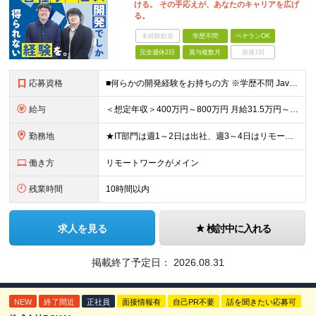
ける。 その手応えが、あなたのキャリアを広げ
る。
未経験歓迎
学歴不問
ベテランOK
完全週休2日
賞与複数月
面接1回
応募資格
■何らかの開発経験をお持ちの方 ※学歴不問 Javaは経験ないがWebアプリケーション運用知識やDB知識が豊富など 何か一つでも強みがあれば活躍できる可能性があります！ 興味をお持ちいただけましたら
給与
＜想定年収＞400万円～800万円 月給31.5万円～55万円＋賞与＋交通費全額支給＋各種手当 ※経験・能力などを考慮し相談の上、当社規定により決定します。 ※上記金額には16～21時間分のみなし残
勤務地
★IT部門は週1～2日は出社、週3～4日はリモートワーク ★勤務地はご本人のご希望を最優先します ■飯田橋オフィス／東京都新宿区揚場町2-26 SKビル ■本社／神奈川県相模原市南区古淵2-14-
働き方
リモートワークがメイン
残業時間
10時間以内
求人を見る
検討中に入れる
掲載終了予定日：
2026.08.31
NEW
終了間近
正社員
面接情報有
自己PR不要
話を聞きたい応募可