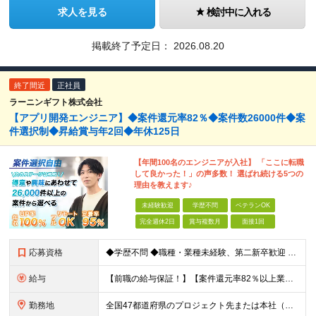
求人を見る
検討中に入れる
掲載終了予定日：
2026.08.20
終了間近
正社員
ラーニンギフト株式会社
【アプリ開発エンジニア】◆案件還元率82％◆案件数26000件◆案
件選択制◆昇給賞与年2回◆年休125日
【年間100名のエンジニアが入社】 「ここに転職
して良かった！」の声多数！ 選ばれ続ける5つの
理由を教えます♪
未経験歓迎
学歴不問
ベテランOK
完全週休2日
賞与複数月
面接1回
応募資格
◆学歴不問 ◆職種・業種未経験、第二新卒歓迎 【具体的には】 1ヶ月でも実務経験があれば尚◎ ※豊富な経験者は特に給与面で大きな優遇有 ＜経験浅めの方でも歓迎＞ ★以下「◎」いずれかに該当され
給与
【前職の給与保証！】【案件還元率82％以上業界最高水準！】【転職者の100%が収入UPを実現！】 ＼スキルに見合った収入を望む方は、ぜひ！／ 【経験1年未満の方】 月給23万円～35万円 ※月給には
勤務地
全国47都道府県のプロジェクト先または本社（新宿区） ◎勤務地は希望を考慮。転勤はありません。 ◎フルリモート(完全在宅勤務）多数あります。 ◎転職時にお引越しをご検討の際には引越し費用または住宅手