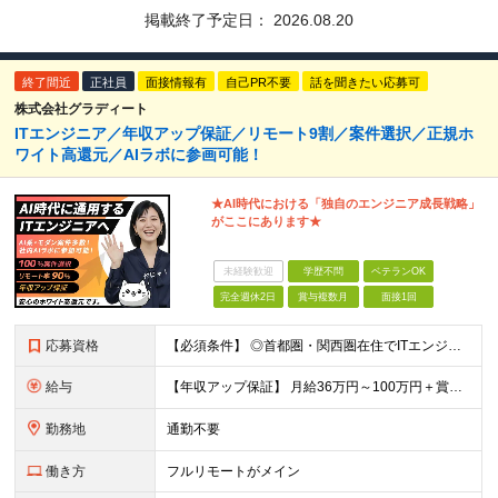
掲載終了予定日：
2026.08.20
終了間近
正社員
面接情報有
自己PR不要
話を聞きたい応募可
株式会社グラディート
ITエンジニア／年収アップ保証／リモート9割／案件選択／正規ホ
ワイト高還元／AIラボに参画可能！
★AI時代における「独自のエンジニア成⻑戦略」
がここにあります★
未経験歓迎
学歴不問
ベテランOK
完全週休2日
賞与複数月
面接1回
応募資格
【必須条件】 ◎首都圏・関西圏在住でITエンジニアとしての実務経験が3年以上ある⽅（開発・インフラいずれも歓迎） →首都圏（東京、神奈川、千葉、埼玉）、関西圏（大阪、兵庫、京都）在住のITエンジニア採
給与
【年収アップ保証】 月給36万円～100万円＋賞与（年3回）＋諸手当 ◆想定年収432万円〜1200万円(経験・スキルを考慮し決定) ※年収アップ保証付帯 ◆基本給には⽉20時間分の固定残業代(31,
勤務地
通勤不要
働き方
フルリモートがメイン