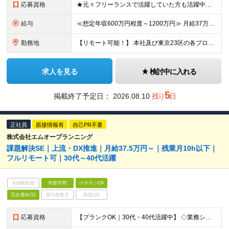
応募資格
★元々フリーランスで活躍していた方も活躍中！ ★後進育成や事業成長に興味があって入社した方が多数 ◆何かしらの開発経験をお持ちの方 ※リーダー経験がある方は歓迎しています！ ※学歴不問
給与
≪想定年収600万円程度～1200万円≫ 月給37万5000円～73万円＋ 賞与年2回（4ヶ月分）＋各種手当 ※別途、残業代は全額支給します ※試用期間は3ヶ月。その間の給与・待遇に差異はありません
勤務地
【リモート可能！】 本社及び東京23区の各プロジェクト先での勤務となります ※転居を伴う転勤はありません 本社／東京都港区赤坂3-21-20 赤坂ロングビーチビル ★就業場所の変更の範囲：会社が定
求人を見る
検討中に入れる
5
掲載終了予定日：
2026.08.10
残り
日
正社員
面接情報有
自己PR不要
株式会社エムオープランニング
課題解決SE｜上流・DX推進｜月給37.5万円～｜残業月10h以下｜
フルリモート可｜30代～40代活躍
未経験歓迎
学歴不問
ベテランOK
完全週休2日
賞与複数月
面接1回
応募資格
【ブランクOK｜30代・40代活躍中】 ◇業務システムの開発経験をお持ちの方 ◇学歴不問 ＝＝■年齢に関係なくご活躍できます■＝＝ 現在30代・40代を中心に幅広い世代のエンジニアが活躍中です！ 定