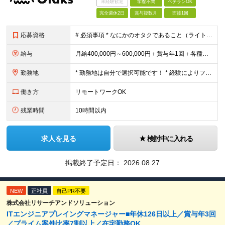
未経験歓迎
学歴不問
ベテランOK
完全週休2日
賞与複数月
面接1回
応募資格
# 必須事項 * なにかのオタクであること（ライト・ヘビー問わず） * ITエンジニア（開発・インフラ問わず）として5年以上の実務経験 # こんな方はぜひご応募ください！ * 趣味も仕事も全力で楽し
給与
月給400,000円～600,000円＋賞与年1回＋各種手当 * 上記にはみなし残業代として月30時間分（75,000円～115,000円）を含みます。超過分は別途支給します。 * 経験やスキル、キ
勤務地
* 勤務地は自分で選択可能です！ * 経験によりフルリモートも対応いたします！ * 関東への転居を希望する場合は引っ越し補助あり！ 全国からのご応募お待ちしております！ # オフィス * [東京本
働き方
リモートワークOK
残業時間
10時間以内
求人を見る
検討中に入れる
掲載終了予定日：
2026.08.27
NEW
正社員
自己PR不要
株式会社リサーチアンドソリューション
ITエンジニアプレイングマネージャー■年休126日以上／賞与年3回
／プライム案件比率7割以上／在宅勤務OK