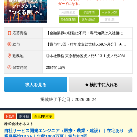
ダードになる。
未経験歓迎
学歴不問
ベテランOK
完全週休2日
賞与複数月
面接1回
応募資格
【金融業界の経験は不問！専門知識は入社後に学べます】 ◎学歴不問 ◎システム開発の実務経験をお持ちの方 └3年以上・Java、C#いずれかの使用経験をお持ちの方を想定しております 【以下のような方は
給与
【賞与年3回・昨年度支給実績5.69か月分】 ★想定年収500万円～ ★前職給与考慮あり 月給27万円～59万円 +残業代全額支給(1分単位、監督職以下) +人事評価による賞与年2回（4月/10月）
勤務地
◎本社勤務 東京都港区虎ノ門5-13-1 虎ノ門40MTビル 8F ※原則として、転居を伴う転勤はありません ※(変更の範囲)上記を除く当社関連勤務地
残業時間
20時間以内
求人を見る
検討中に入れる
掲載終了予定日：
2026.08.24
NEW
正社員
自己PR不要
株式会社オネスト
自社サービス開発エンジニア（医療・農業・建設）｜在宅あり｜残
業月平均13.3h｜年収1000万可｜賞与年2回