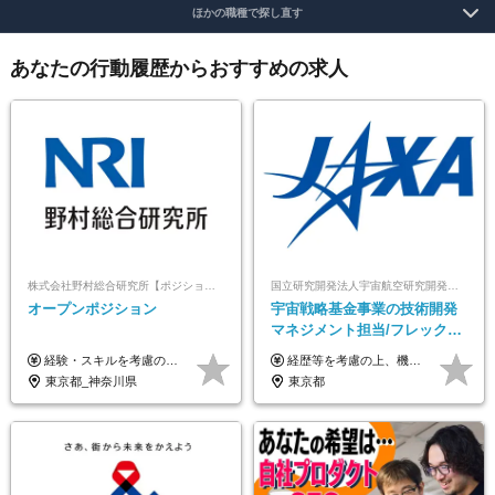
ほかの職種で探し直す
あなたの行動履歴からおすすめの求人
株式会社野村総合研究所【ポジションマッチ登録】
国立研究開発法人宇宙航空研究開発機構【JAXA】
オープンポジション
宇宙戦略基金事業の技術開発
マネジメント担当/フレックス
制/リモート活用/異業種出身者
経験・スキルを考慮の上、決定します。
経歴等を考慮の上、機構の規定により決定します。 ＜大学卒業後、正規社員として民間企業に3年勤務した場合＞ ・月給30万円以上 ・年収470万円以上 年収概算を試算する場合は以下をご確認ください。 https://www.jaxa.jp/about/employ/trial_j.html ■昇給年1回、賞与年2回 ■諸手当（住居手当、通勤手当他） ■退職金制度あり ※年収470万円～ ※超過勤務分は別途支給します。 ※6ヶ月の試用期間あり。その間の待遇・給与に差異はありません。
歓迎/国家プロジェクト
東京都_神奈川県
東京都