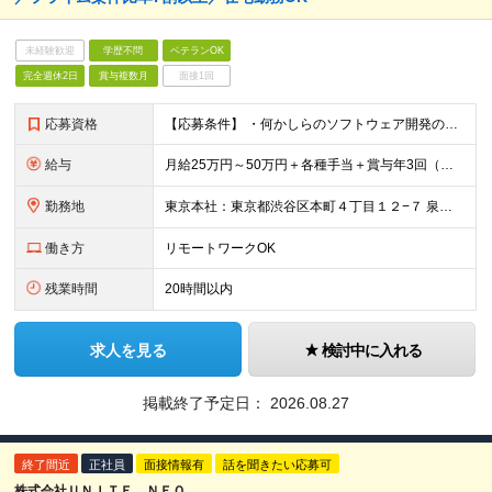
未経験歓迎
学歴不問
ベテランOK
完全週休2日
賞与複数月
面接1回
応募資格
【応募条件】 ・何かしらのソフトウェア開発の経験がある方（1年以上を想定） ※コーディング経験必須 Web・オープン系（Java、C# 等）の環境でやっていた方はすぐに活躍できます！ ＼こんな方は
給与
月給25万円～50万円＋各種手当＋賞与年3回（実績5ヶ月分あり） ※経験・能力に応じて給与を決定します ※残業代は1分単位で全額支給いたします
勤務地
東京本社：東京都渋谷区本町４丁目１２−７ 泉西新宿ビル ３階 または近郊の開発プロジェクト先 ※リモートワーク・ハイブリッド勤務（在宅＋出社）を導入しています。 ※プロジェクトのフェーズやセキュリテ
働き方
リモートワークOK
残業時間
20時間以内
求人を見る
検討中に入れる
掲載終了予定日：
2026.08.27
終了間近
正社員
面接情報有
話を聞きたい応募可
株式会社ＵＮＩＴＥ ＮＥＯ