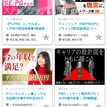
ＦＴＣ株式会社
株式会社ブローウィッシュ
【PL/PM】コンサルタン
ITエンジニア（PM/PMO/PL）
ト/PMO/幹部候補◆9期連続大
プライム7割/前給保証/リーダ
幅増益！10期目の成長＋安定
ー経験不問/30、40代活躍中/
【前職給与保証】 ■即戦力（経験目安5年以上）： 月給45万円～80万円 ■経験者（経験目安3年以上）： 月給40万円～60万円 ■ローキャリア（経験目安1年程度）： 月給35万円～40万円 ■未経験者： 月給30万円～35万円 ※上記金額には固定残業代30時間分 【未経験者5万5000円～7万3000円、 ローキャリア6万4000円～7万3000円、 経験者5万8000円～10万9000円、 即戦力8万2000円～14万5000円】を含みます。 ※30時間を超える場合は追加で全額支給します。 ※経験・能力・前職給与などを総合的に評価したうえでご納得いただけるよう個別決定。 未経験者の場合、前職給与とポテンシャルを査定のうえ決定いたします。 ※日本国内でのIT業界経験、または同等の実務経験と能力に応じて決定します。 ※前職給与は日本円かつ、日本国内での実績に基づき評価します。 【納得の評価システム】 ★クォーター毎に査定する評価制度導入！ 明確な評価基準で翌年度年収を上げましょう！ ★評価対象期間に在籍中のほとんどの社員が昇給し 年収アップを実現しています！ ★様々なインセンティブ制度を用意し多角的に正当評価しています！ ※試用期間6カ月（期間中の待遇等に差異なし）
【前職給与アップ保証あり！ゆくゆくは年収800万以上も可能】 月給45万円～＋インセンティブ ※経験や適性を考慮の上、相談し決定します ※上記には固定残業代（20時間分/4万円～）が含まれます ※20時間を超過した場合は別途全額支給します ※試用期間（3ヶ月間）あり。給与・待遇に差異はございません それはより高度な案件にアサイン＆ 還元率が平均より高めのため、 これまでの給与から大幅にアップする人もいます。
性【前給保証】
リモート9割
東京都_神奈川県_埼玉県_千葉県
東京都_神奈川県
オックスフォードパートナーズ株式会社
株式会社フェローシップ
ITコンサルタント◆コンサル
PMO｜リモート案件89.2%｜
未経験OK◆平均年収689万円
AI/DX案件多数｜300種類超の
◆業界屈指の営業力でサポー
資格取得支援有｜月給37万円
＜平均年収689万円！！＞ ☆前給保証以上☆案件待機期間も給与保証あり☆ 月給40万円～150万円（固定残業代含む） ※経験や能力を考慮し決定します ※試用期間6ヶ月あり。条件や待遇に差異はありません ※上記には固定残業代（30時間分／7万6000円～）が含まれています。 ※超過分は時間外手当を別途支給。 【実際の給与例】 野原さん（35歳）※前職年収480万円 （Java／C#エンジニア ⇒ 業務系システム開発 ⇒ 要件定義・業務分析 ⇒ ITコンサル案件へ参画） ▼620万円（入社初年度） ・Web系業務システム開発（Java、C#） ・ 顧客折衝や開発チームとの調整 ・ 既存システムの改修・機能追加案件に従事 ▼780万円（入社2年目） ・ 金融機関向け業務系システムの要件定義・設計補助 ・ 開発チームと連携した業務分析・課題整理 ・小規模PMO支援案件への参画 ▼1,090万円（入社3年目） ・ 大手企業向けIT戦略・業務改革プロジェクトに参画 ・コンサルタントとして要件定義・業務改善提案・ベンダー調整を担当 ・ PMO／部分的PM業務も兼務し、上流工程での裁量を拡大
月給370,400円〜 ※経験やスキルを考慮し、決定いたします ※上記金額には固定残業代（30時間分/70,400円～）を含みます。超過分は別途全額支給いたします ※試用期間6カ月あり（期間中の給与・待遇に差異はありません） ★想定年収4,444,800円～ ★50万円～300万円の年収UP事例があります！