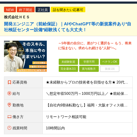
NEW
終了間近
正社員
話を聞きたい応募可
株式会社ＨＥＳ
開発エンジニア（前給保証）｜AIやChatGPT等の新規案件あり*自
社検証センター設備*経験浅くても大丈夫！
～5年後の自分に、差がつく選択を～ もう、将来
に悩まない。求められ続ける"人財"へ。
未経験歓迎
学歴不問
ベテランOK
完全週休2日
賞与複数月
面接1回
応募資格
★未経験からプロの技術者を目指せる方★ 20代の若手から50代のベテランまで、幅広いエンジニアが活躍中。 何かしらの開発経験をお持ちの方は優遇します。 あなたの適性に合った案件からお任せ。 要件定
給与
＼想定年収500万円～1000万円以上／ ★前給保証 月給40万円～＋賞与年2回＋決算賞与＋残業代＋各種手当 ※試用期間6カ月（待遇・給与・雇用形態の差異なし） ※スキルや経験により給与を決定いたし
勤務地
【自社内9割&転勤なし】福岡・大阪オフィス積極採用中 東京・福岡・大阪オフィス、プロジェクト先のいずれかでの勤務となります。プロジェクト先での勤務はほとんどありません。 ■東京オフィス：東京都品川区
働き方
リモートワーク相談可能
残業時間
10時間以内