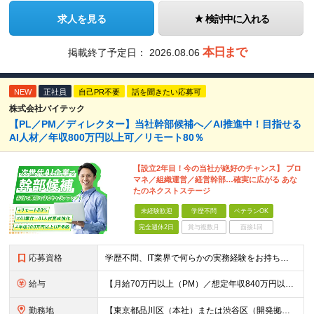
求人を見る
検討中に入れる
本日まで
掲載終了予定日：
2026.08.06
NEW
正社員
自己PR不要
話を聞きたい応募可
株式会社バイテック
【PL／PM／ディレクター】当社幹部候補へ／AI推進中！目指せる
AI人材／年収800万円以上可／リモート80％
【設立2年目！今の当社が絶好のチャンス】 プロ
マネ／組織運営／経営幹部…確実に広がる あな
たのネクストステージ
未経験歓迎
学歴不問
ベテランOK
完全週休2日
賞与複数月
面接1回
応募資格
学歴不問、IT業界で何らかの実務経験をお持ちの方（3年以上） ※PG/SE経験がある方歓迎、PM/PL経験があれば即戦力として優遇 ※ブランクのある方歓迎 ※担当業務/フェーズ/使用言語などは限定せず
給与
【月給70万円以上（PM）／想定年収840万円以上】 ★詳しくは下記をご参照ください！ ■SE/PL/テスト計画以降などの上流フェーズ 月給53万円以上 ※想定年収636万円以上 ■PM/ディレク
勤務地
【東京都品川区（本社）または渋谷区（開発拠点）各プロジェクト先の勤務地】 ◎リモート案件も多数のため在宅勤務も可能です！ 常駐・ハイブリッド型・フルリモートなど柔軟に対応しています。 ※転勤はございま