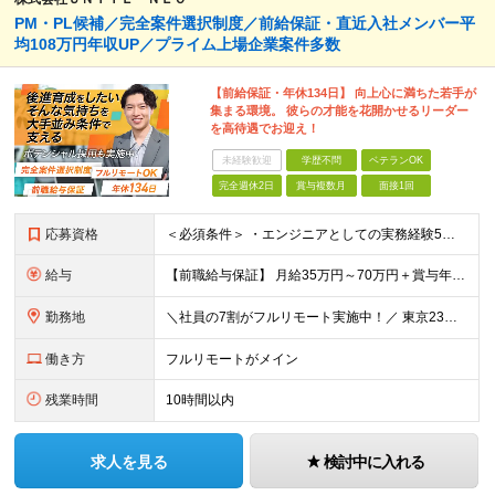
PM・PL候補／完全案件選択制度／前給保証・直近入社メンバー平
均108万円年収UP／プライム上場企業案件多数
【前給保証・年休134日】 向上心に満ちた若手が
集まる環境。 彼らの才能を花開かせるリーダー
を高待遇でお迎え！
未経験歓迎
学歴不問
ベテランOK
完全週休2日
賞与複数月
面接1回
応募資格
＜必須条件＞ ・エンジニアとしての実務経験5年以上 ＜尚可条件＞ ・PM、PL経験 ・後輩指導やチームリーダーなど、何らかのリード経験 ※リーダー未経験の方のご応募も大歓迎です！ポテンシャル採用を
給与
【前職給与保証】 月給35万円～70万円＋賞与年2回＋各種手当 ※前職の給与・スキル・経験を考慮の上、決定いたします。 ※月給には固定残業代（月30時間分／5万円～10万円）を含みます。超過分は別途
勤務地
＼社員の7割がフルリモート実施中！／ 東京23区内など1都3県を中心としたプロジェクト先での勤務となります。 ※勤務地は希望を考慮します ≪本社≫ 東京都渋谷区恵比寿南1丁目3番7号 隅越ビル5階
働き方
フルリモートがメイン
残業時間
10時間以内
求人を見る
検討中に入れる