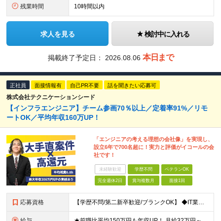
残業時間
10時間以内
求人を見る
検討中に入れる
本日まで
掲載終了予定日：
2026.08.06
正社員
面接情報有
自己PR不要
話を聞きたい応募可
株式会社テクニケーションシード
【インフラエンジニア】チーム参画70％以上／定着率91%／リモ
ートOK／平均年収160万UP！
「エンジニアの考える理想の会社像」を実現し、
設立6年で700名超に！実力と評価がイコールの会
社です！
未経験歓迎
学歴不問
ベテランOK
完全週休2日
賞与複数月
面接1回
応募資格
【学歴不問/第二新卒歓迎/ブランクOK】 ◆IT業界での何らかの実務経験を半年以上お持ちの方 ※経験した工程・使用製品などは不問です。 ◆学歴不問
給与
★前職比平均150万円も年収UP！ 月給32万円～67万円＋決算賞与 ※上記には、30時間分（5万7千円～12万1千円）の固定残業代が含まれています。 ◇超過分は別途支給 ◇試用期間3ヶ月（期間中の