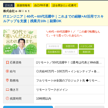
正社員
面接情報有
自己PR不要
話を聞きたい応募可
株式会社ｅ‐Ｍｉｎｔ
ITエンジニア｜40代～60代活躍中｜これまでの経験+AI活用でスキ
ルアップを支援｜残業月10h｜副業OK
＼40代～60代活躍中！／ 「この歳で転職なん
て」─そう思っていたあなたへ
未経験歓迎
学歴不問
ベテランOK
完全週休2日
賞与複数月
面接1回
応募資格
□リモート／50代活躍中！ □選考は代表とWeb面談1回のみ □カジュアル面談も大歓迎！ 【応募条件】 ◎ITエンジニアの開発の実務経験をお持ちの方 └言語・業界・ジャンル不問（インフラ案件も多数！
給与
◎月給40万円～100万円＋インセンティブ＋各種手当 ・年収120万〜300万円UPの実績も！ ・平均年収UP率は1.1～1.3倍 ・案件単価100%公開 × 単価連動の給与制度 ・能力等を考慮の上
勤務地
フルリモートor全国のプロジェクト先 ◆リモート実施率80% ◆UIターン歓迎！転勤なし ※(変更の範囲)上記を除く当社関連勤務地 本社：東京都新宿区西新宿3-9-23 西新宿大和ビル3F ＼AI
働き方
リモートワークがメイン
残業時間
10時間以内