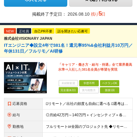
5
掲載終了予定日：
2026.08.10
残り
日
NEW
正社員
自己PR不要
話を聞きたい応募可
株式会社VISIONARY JAPAN
ITエンジニア◆設立4年で381名！還元率95%&会社利益月10万円／
年休131日／フルリモ／AI研修
「キャリア・働き方・給与・待遇」全て業界最高
水準⇒入社した381名全員が希望を実現
未経験歓迎
学歴不問
ベテランOK
完全週休2日
賞与複数月
面接1回
応募資格
□リモート／出社の頻度も自由に選べる □選考は役員とWeb面談1回のみ □学歴不問／第二新卒歓迎／ブランクOK 【応募条件】 ◎ITエンジニアの実務経験1年以上をお持ちの方 └言語・業界・ジャンル不
給与
◎月給42万円～140万円＋インセンティブ＋各種手当 ・エンジニア平均年収640万円 ・入社したエンジニア全員年収UP！平均180万円UP！ ・還元率80~95%！平均還元率86.9% ・単価連動型⇒
勤務地
フルリモートor全国のプロジェクト先 ◆リモート実施率93%（リモート／出社の頻度も自分で選べる） ◆UIターン歓迎！転勤なし ※(変更の範囲)上記を除く当社関連勤務地 ＼独立した評価機関による評価