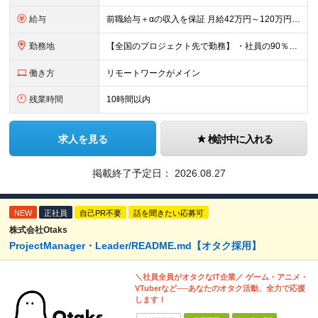
給与
前職給与＋αの収入を保証 月給42万円～120万円＋各種手当＋賞与 給与基準が明確かつ高還元です。 一人ひとりが安定した環境のもと、長く活躍できる職場を目指しています。 ※平均年収650万円 ・還
勤務地
【全国のプロジェクト先で勤務】 ・社員の90％以上がリモートワークを導入 ・フルリモートで全国各地から勤務可 【本社】 埼玉県草加市谷塚町580-1 エスワンプラザ3F-1 【東京営業所】 東京都
働き方
リモートワークがメイン
残業時間
10時間以内
求人を見る
検討中に入れる
掲載終了予定日：
2026.08.27
NEW
正社員
自己PR不要
話を聞きたい応募可
株式会社Otaks
ProjectManager・Leader/README.md【オタク採用】
＼社員全員がオタクなIT企業／ ゲーム・アニメ・
VTuberなど──あなたのオタク活動、全力で応援
します！