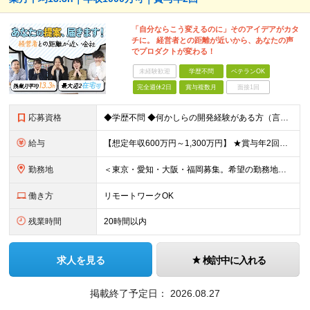
「自分ならこう変えるのに」そのアイデアがカタ
チに。 経営者との距離が近いから、あなたの声
でプロダクトが変わる！
未経験歓迎
学歴不問
ベテランOK
完全週休2日
賞与複数月
面接1回
応募資格
◆学歴不問 ◆何かしらの開発経験がある方（言語不問） ◆マネジメント経験がある方（規模不問） ＜以下のような方を歓迎します＞ ◎これまでの経験を活かし管理職を目指したい方 ◎新しいサービスの企画から
給与
【想定年収600万円～1,300万円】 ★賞与年2回＋勤務地手当＋残業手当（年平均残業時間にて算出）を含む ※基本給＋勤務地手当＋役職手当 ※勤務地手当：結婚の有無に関係なく、物価などの違いを考慮して
勤務地
＜東京・愛知・大阪・福岡募集。希望の勤務地で働けます＞ 希望通りの配属＆転勤も基本なし！ 「プロジェクト人員の枠を広げたい」などといった、 会社からの強制的な異動・出向依頼はありません。 ■東京オフ
働き方
リモートワークOK
残業時間
20時間以内
求人を見る
検討中に入れる
掲載終了予定日：
2026.08.27