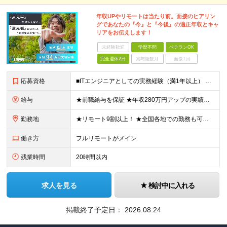
年収UPやリモートは当たり前。面接のヒアリン
グであなたの『今』と『今後』の適正年収とキャ
リアをお伝えします！
未経験歓迎
学歴不問
ベテランOK
完全週休2日
賞与複数月
面接1回
応募資格
■ITエンジニアとしての実務経験（満1年以上） ■学歴不問 ★年収を上げたい ★フルリモートで働きたい ★上流工程に携わりたい ★自社サービスをつくってみたい など これまでの経験を活かして環境を変
給与
★前職給与を保証 ★年収280万円アップの実績あり ★想定年収：489万6,000円～979万2,000円 ※案件単価により上振れあり ■月給40万8,000円～81万6,000円 ※経験・能力に合
勤務地
★リモート9割以上！ ★全国各地での勤務も可！地方在住の方も大歓迎です◎ ■各プロジェクト先にて勤務 ※プロジェクトは本人の希望を考慮し相談の上で決定 ※転居を伴う転勤なし 【本社】 東京都品川区
働き方
フルリモートがメイン
残業時間
20時間以内
求人を見る
検討中に入れる
掲載終了予定日：
2026.08.24