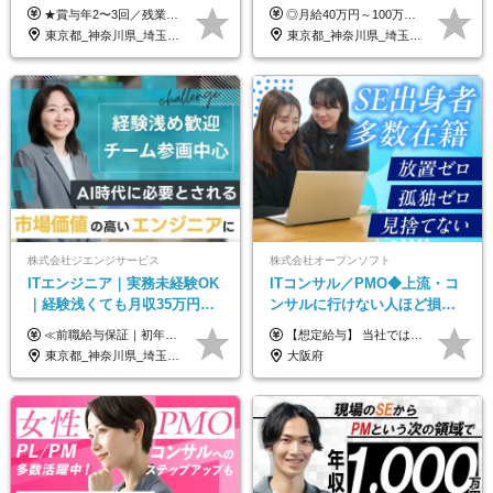
トスキル＊年収1000万以上可
でスキルアップを支援｜残業
★賞与年2〜3回／残業代全額支給／子ども手当（月1万円）／誕生日手当（年1回1万円）★ ＜初年度の想定年収:600万円～800万円＞ 月給50万7000円～70万4000円＋賞与年2回＋決算賞与 ※経験・能力を考慮のうえ決定します。 ※専門性を高めながらチームを牽引する「プロジェクト推進力」を高く評価し、給与へダイレクトに反映します。 ※試用期間6ヶ月（待遇変動なし） 年収800万円以上も⽬指せます。 経験・スキル・前職給与を最大限に考慮し、 ご納得いただける条件を提示します。 【賞与】 年2〜3回支給（7月・12月＋業績により決算賞与） 当社では、目の前の案件による固定報酬だけが評価の全てではありません。 メンバー育成、現場でのポジション拡大、 ナレッジの共有、そして組織づくりへの参画など、 「会社への貢献度（ビジネスプロセス）」 を昇給・賞与へダイレクトに反映しています。 専門性を高める「技術」と、チームを前進させる「プロジェクト推進」。 この両輪を回すことで、確かなスキル成長と年収アップを同時に実現できる環境です。
◎月給40万円～100万円＋インセンティブ＋各種手当 ・年収120万〜300万円UPの実績も！ ・平均年収UP率は1.1～1.3倍 ・案件単価100%公開 × 単価連動の給与制度 ・能力等を考慮の上、決定いたします ※試用期間6ヵ月あり（待遇の変更はありません） ※固定残業代（月20～30時間・3万円～8万円）を含みます 《具体的には...》 ・案件単価65万円⇒年収約500万円 ・案件単価80万円⇒年収約600万円 ・案件単価120万円⇒年収約900万円 ＼ AIで生産性5倍になり給与UP ／ ◇案件単価100%公開 × 単価連動の給与制度 ◇年収120万〜300万UPの実績あり 「単価が上がれば、その分しっかり報われる」 そんなシンプルで納得できる評価制度です。 ⚫️年収300万円アップの実績も 参画する案件の単価を全て公開。 給与は単価に連動しているため納得感持って働くことが可能です。 過去には転職しただけで300万円以上アップした方もいます。 現場でAIを活用して成果を出して単価アップにつながったケースが多数！ ・AIツール利用料金全額負担 ・資格取得補助 ・月給保証制度 ・各種手当
月10h｜副業OK
東京都_神奈川県_埼玉県_千葉県
東京都_神奈川県_埼玉県_千葉県_大阪府_愛知県_北海道_青森県_岩手県_宮城県_秋田県_山形県_福島県_茨城県_栃木県_群馬県_新潟県_山梨県_長野県_富山県_石川県_福井県_静岡県_岐阜県_三重県_兵庫県_京都府_滋賀県_奈良県_和歌山県_広島県_岡山県_鳥取県_島根県_山口県_徳島県_香川県_愛媛県_高知県_福岡県_熊本県_佐賀県_長崎県_大分県_宮崎県_鹿児島県_沖縄県
株式会社ジエンジサービス
株式会社オープンソフト
ITエンジニア｜実務未経験OK
ITコンサル／PMO◆上流・コ
｜経験浅くても月収35万円～
ンサルに行けない人ほど損を
｜チーム参画中心｜フルリモ
する！／ＳＥ・ＰＧ出身から
≪前職給与保証｜初年度想定年収420万円～≫ 月給35万円以上＋決算賞与＋交通費 ※スキル・経験を考慮の上、優遇します ※上記月給には固定残業代月20時間分(4万5000円以上)を含みます。超過した場合は、その分追加支給します ※試用期間3～6ヵ月は固定残業代なし(雇用形態やその他待遇・福利厚生は同じです) ＝＝＝＝＝＝＝＝＝＝＝ ▼実力と成長にこだわった評価制度▼ 年2回の評価で昇給・昇格が決まります。 評価は、就業先のお客様からの評価をベースに、目標達成状況やプロジェクトでの役割・貢献度などを総合的に判断して決定します。 日々の働きぶりを実際に見ているお客様の声を反映することで、より公平で納得感のある評価を実現しています。 また、評価後は面談を通じてフィードバックを行い、今後の成長やキャリアについて一緒に考えていきます。 ▼成長につながる目標設定▼ 半期ごとに、具体的な行動ベースの目標を設定し、その達成度や取り組みのプロセスを評価に反映します。 目標は、お客様からのフィードバックや現場での課題をもとに設定するため、「今何を伸ばすべきか」が明確になります。 また、上司との面談を通じて振り返りと次の目標設定を行い、継続的なスキルアップと市場価値の向上を支援しています。
【想定給与】 当社では、すべてのプロジェクトで受注単価を完全開示。 給与はその単価に連動し、還元率は80％以上を保証しています。 経験・スキル・貢献度に応じて報酬を正当に評価し、前職年収の保証も行っています。 ■正社員 月給35万円以上＋賞与年2回（みなし残業20h分含む） ◇試用期間は3ヶ月（期間中の待遇に変更なし） ◇みなし残業は案件先によって異なります。詳細は面談にてご説明致します。 ※経験・スキルを考慮し優遇 年収例： ・29歳女性／年収700万円（開発→上流転向） ・38歳男性／年収1,100万円（PMO・マネジメント） ・47歳男性／年収1,300万円（ITコンサル・高裁量案件）
ート可｜自社サービスあり
年収２００万アップ
東京都_神奈川県_埼玉県_千葉県_大阪府_愛知県_北海道_青森県_岩手県_宮城県_秋田県_山形県_福島県_茨城県_栃木県_群馬県_新潟県_山梨県_長野県_富山県_石川県_福井県_静岡県_岐阜県_三重県_兵庫県_京都府_滋賀県_奈良県_和歌山県_広島県_岡山県_鳥取県_島根県_山口県_徳島県_香川県_愛媛県_高知県_福岡県_熊本県_佐賀県_長崎県_大分県_宮崎県_鹿児島県_沖縄県
大阪府