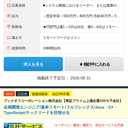
応募資格
■システム開発におけるリーダー、または後輩の指導や進捗管理などの経験のある方 ■機能要件/非機能要件の知識（経験は問いません） ＼「マネジメント未経験だけど今後チャレンジしたい」という方もぜひご応募く
給与
＜想定年収＞550万円～800万円 月給40万円～55万円＋賞与＋交通費全額支給＋各種手当(子女教育手当等) ※経験・能力などを考慮し相談の上、当社規定により決定します。 ※上記金額には16～21時
勤務地
★IT部門は週1～2日は出社、週3～4日はリモートワーク ★勤務地はご本人のご希望を最優先します ■飯田橋オフィス／東京都新宿区揚場町2-26 SKビル ■本社／神奈川県相模原市南区古淵2-14-
働き方
リモートワークがメイン
残業時間
10時間以内
求人を見る
検討中に入れる
掲載終了予定日：
2026.08.31
NEW
正社員
面接情報有
自己PR不要
ブックオフコーポレーション株式会社【東証プライム上場企業100％子会社】
企画開発エンジニア/基本リモート/フルフレックス/Java・C#・
TypeScript/テックリードを目指せる
ユーザーに一番近い場所で、自社サービスを手掛