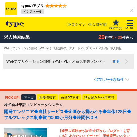
typeのアプリ
インストール
ログイン
会員登録
検討中(
0
)
MENU
20
求人検索結果
件中
1～20
件表示
Webアプリケーション開発（PM・PL） × 新規事業・スタートアップメンバーの転職・求人情報
Webアプリケーション開発（PM・PL）／新規事業メンバー
変更
保存した検索条件
PICK UP!
正社員
面接情報有
自己PR不要
話を聞きたい応募可
株式会社東証コンピュータシステム
開発エンジニア◆自社サービス◆企画から携われる◆年休128日◆
フルフレックス制◆賞与5.69か月分◆時間休ＯＫ
【業界未経験者も歓迎/企画からプロダクトを育
てる】 あなたのアイデアが、証券業界のスタン