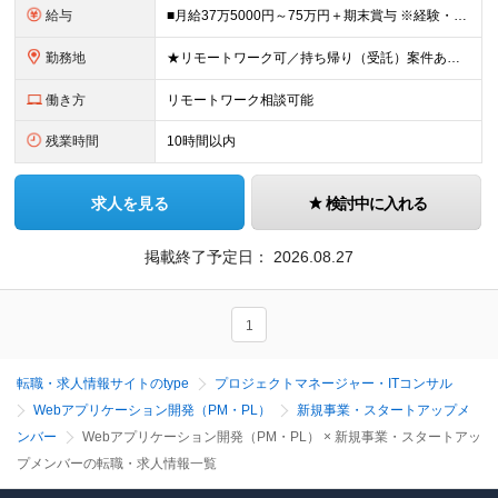
給与
■月給37万5000円～75万円＋期末賞与 ※経験・年齢・スキルを考慮し決定します ※残業代は1分単位で全額支給します ※試用期間（3ヶ月）あり。期間中の給与・その他待遇に差異はありません
勤務地
★リモートワーク可／持ち帰り（受託）案件あり ★転勤なし 首都圏（東京・神奈川・埼玉・千葉）のクライアント先、 ならびに本社（東京都千代田区神田須田町1－26 芝信神田ビル10F） ※プロジェクト
働き方
リモートワーク相談可能
残業時間
10時間以内
求人を見る
検討中に入れる
掲載終了予定日：
2026.08.27
1
転職・求人情報サイトのtype
プロジェクトマネージャー・ITコンサル
Webアプリケーション開発（PM・PL）
新規事業・スタートアップメ
ンバー
Webアプリケーション開発（PM・PL） × 新規事業・スタートアッ
プメンバーの転職・求人情報一覧