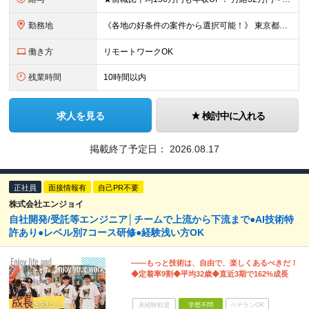
勤務地
《各地の好条件の案件から選択可能！》 東京都、神奈川県、千葉県、埼玉県、大阪府、愛知県、福岡県の各プロジェクト先 ※希望を最大限考慮 ※リモート案件あり ※転居を伴う転勤なし ※U・Iターンも歓迎
働き方
リモートワークOK
残業時間
10時間以内
求人を見る
検討中に入れる
掲載終了予定日：
2026.08.17
正社員
面接情報有
自己PR不要
株式会社エンジョイ
自社開発/受託等エンジニア│チームで上流から下流まで●AI技術特
許あり●レベル別7コース研修●経験浅い方OK
――もっと技術は、自由で、楽しくあるべきだ！
◆定着率9割◆平均32歳◆直近3期で162%成長
未経験歓迎
学歴不問
ベテランOK