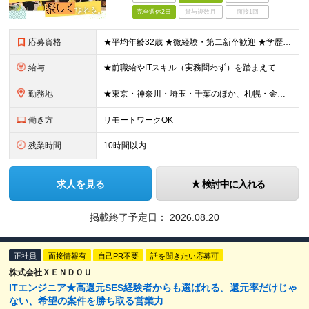
完全週休2日
賞与複数月
面接1回
応募資格
★平均年齢32歳 ★微経験・第二新卒歓迎 ★学歴不問 ★人柄重視の採用 ＊＊＊＊＊＊＊＊＊＊＊ ■ 何かしらのITエンジニアとしての経験をお持ちの方 （年数は問いません） ○IT事務やヘルプデスク
給与
★前職給やITスキル（実務問わず）を踏まえて金額を決定します。 ＊＊＊＊＊＊＊＊＊＊＊ ▼エリアにより異なります ■東京本社 ：月給280,000円以上 ■札幌営業所：月給220,000円以上 ■
勤務地
★東京・神奈川・埼玉・千葉のほか、札幌・金沢・福岡で募集！ （※転勤なし、リモートワークの可能性あり） ■本社 ￣￣￣ 東京都台東区上野6-1-11 平岡ビル9F ※本社または、一都三県のプロジェク
働き方
リモートワークOK
残業時間
10時間以内
求人を見る
検討中に入れる
掲載終了予定日：
2026.08.20
正社員
面接情報有
自己PR不要
話を聞きたい応募可
株式会社ＸＥＮＤＯＵ
ITエンジニア★高還元SES経験者からも選ばれる。還元率だけじゃ
ない、希望の案件を勝ち取る営業力