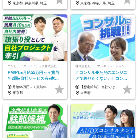
ト◆フルリモート可
～
東京都_神奈川県_埼玉県_千葉県_大阪府_愛知県_北海道_青森県_岩手県_宮城県_秋田県_山形県_福島県_茨城県_栃木県_群馬県_新潟県_山梨県_長野県_富山県_石川県_福井県_静岡県_岐阜県_三重県_兵庫県_京都府_滋賀県_奈良県_和歌山県_広島県_岡山県_鳥取県_島根県_山口県_徳島県_香川県_愛媛県_高知県_福岡県_熊本県_佐賀県_長崎県_大分県_宮崎県_鹿児島県_沖縄県
東京都_神奈川県_埼玉県_千葉県
コンピュータ・ハイテック株式会社
株式会社ヒューマンキュレーション
PM/PL■月給55万円～＋賞与
ITコンサル◆ただのエンジニ
年2回■自社サービス有■家族
アで終りたくない。ITコンサ
手当有■残業月10h
ル・PMに挑戦出来る！成長中
月給55万円～＋賞与年2回＋決算賞与＋残業代全額支給＋各手当 ※月給の金額は経験やスキルを考慮して、決定します ※残業代は別途全額支給します ※試用期間6ヶ月（期間中の給与・待遇に差異はありません） ★7期連続決算賞与支給中！
【想定給与】 当社では、すべてのプロジェクトで受注単価を完全開示。 給与はその単価に連動し、還元率は80％以上を保証しています。 経験・スキル・貢献度に応じて報酬を正当に評価し、前職年収の保証も行っています。 ■正社員 月給35万円以上＋賞与年2回（みなし残業20h分含む） ◇試用期間は3ヶ月（期間中の待遇に変更なし） ◇みなし残業は案件先によって異なります。詳細は面談にてご説明致します。 ※経験・スキルを考慮し優遇 年収例： ・29歳女性／年収700万円（開発→上流転向） ・38歳男性／年収1,100万円（PMO・マネジメント） ・47歳男性／年収1,300万円（ITコンサル・高裁量案件）
の次世代IT企業
東京都
大阪府