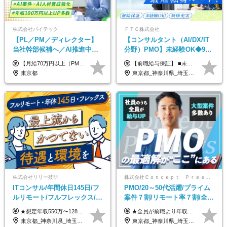
株式会社バイテック
ＦＴＣ株式会社
【PL／PM／ディレクター】
【コンサルタント（AI/DX/IT
当社幹部候補へ／AI推進中！
分野）PMO】未経験OK◆9期
目指せるAI人材／年収800万円
連続大幅増益！AI企業へ進化
【月給70万円以上（PM）／想定年収840万円以上】 ★詳しくは下記をご参照ください！ ■SE/PL/テスト計画以降などの上流フェーズ 月給53万円以上 ※想定年収636万円以上 ■PM/ディレクター（管理職・幹部候補） 月給70万円以上 ※想定年収840万円以上 ※単価の変動により給与も随時更新（完全単価連動型） ※育成枠については個人の経験・能力を考慮し決定 ※超過勤務については別途残業手当を支給 【固定残業代について】 なし（残業代は、実際の労働時間に応じて別途全額支給）
【前職給与保証】 ■未経験者： 月給30万円～35万円 ■ローキャリア（経験目安1年程度）： 月給35万円～40万円 ■経験者（経験目安3年以上）： 月給40万円～60万円 ■即戦力（経験目安5年以上）： 月給45万円～80万円 ※上記金額には固定残業代30時間分 【未経験者5万5000円～7万3000円、 ローキャリア6万4000円～7万3000円、 経験者5万8000円～10万9000円、 即戦力8万2000円～14万5000円】を含みます。 ※30時間を超える場合は追加で全額支給します。 ※経験・能力・前職給与などを総合的に評価したうえでご納得いただけるよう個別決定。 未経験者の場合、前職給与とポテンシャルを査定のうえ決定いたします。 ※日本国内でのIT業界経験、または同等の実務経験と能力に応じて決定します。 ※前職給与は日本円かつ、日本国内での実績に基づき評価します。 【納得の評価システム】 ★クォーター毎に査定する評価制度導入！ 明確な評価基準で翌年度年収を上げましょう！ ★評価対象期間に在籍中のほとんどの社員が昇給し 年収アップを実現しています！ ★様々なインセンティブ制度を用意し多角的に正当評価しています！ ※試用期間6カ月（期間中の待遇等に差異なし）
以上可／リモート80％
中◆ポジション多数
東京都
東京都_神奈川県_埼玉県_千葉県
株式会社リリー技研
株式会社Ｃｏｎｃｅｐｔ Ｐｒｅｓｅｎｔｓ
ITコンサル/年間休日145日/フ
PMO/20～50代活躍/プライム
ルリモート/フルフレックス/残
案件７割/リモート率７割/全員
業基本なし/全国からの応募
前職より年収UP/有給取得率
★想定年収550万〜1289万円 ■契約社員 月給45.8万〜71.6万円 ★想定年収688万〜1611万円 ■正社員 月給57.3万〜89.5万円 ※給与は経験・スキルを考慮の上、決定します。 ※試用期間3ヶ月（その間の給与・待遇に差異はありません）期間は短縮の可能性あり ※残業代は別途全額支給します 【★評価について★】 弊社では、1〜7の7段階からなる等級制を導入しています。 【★昇給の仕組み★】 等級が1段階上がるごとに、基本給の25％に相当する額が昇給されます。 評価は年2回実施されるため、年に2回の昇給チャンスがあります。 頑張りが正当に評価される、透明性の高い制度です。
★全員が前職より年収UPを実現！ ★前職給与より120％アップ実績あり ★前職給与を最大限に考慮 ★入社4年目で年収800万円の社員も在籍！ 年俸420万円～960万円（1/12を毎月支給）＋インセンティブ＋各種手当 ※経験・スキルを考慮の上、決定します ※試用期間6ヶ月あり（期間中の給与、待遇に差異はありません） ※上記金額には固定残業代(月20時間／月5.6万円)を含みます ※超過分は別途全額支給します
OK/特別休暇あり
100%
東京都_神奈川県_埼玉県_千葉県_大阪府_愛知県_北海道_青森県_岩手県_宮城県_秋田県_山形県_福島県_茨城県_栃木県_群馬県_新潟県_山梨県_長野県_富山県_石川県_福井県_静岡県_岐阜県_三重県_兵庫県_京都府_滋賀県_奈良県_和歌山県_広島県_岡山県_鳥取県_島根県_山口県_徳島県_香川県_愛媛県_高知県_福岡県_熊本県_佐賀県_長崎県_大分県_宮崎県_鹿児島県_沖縄県
東京都_神奈川県_埼玉県_千葉県