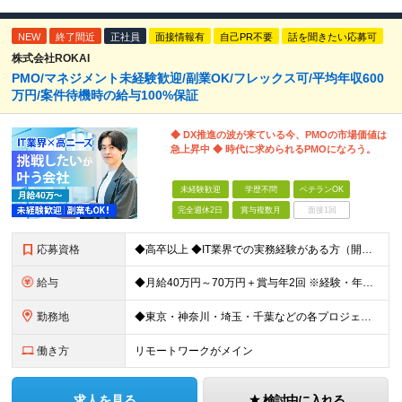
NEW
終了間近
正社員
面接情報有
自己PR不要
話を聞きたい応募可
株式会社ROKAI
PMO/マネジメント未経験歓迎/副業OK/フレックス可/平均年収600
万円/案件待機時の給与100%保証
◆ DX推進の波が来ている今、PMOの市場価値は
急上昇中 ◆ 時代に求められるPMOになろう。
未経験歓迎
学歴不問
ベテランOK
完全週休2日
賞与複数月
面接1回
応募資格
◆高卒以上 ◆IT業界での実務経験がある方（開発・インフラ・サポート等、職種不問） ★マネジメント・PMOの経験は一切問いません！ ～こんな方は向いています～ ・2〜3人の小規模なチームで、リーダー
給与
◆月給40万円～70万円＋賞与年2回 ※経験・年齢・能力を考慮の上、当社規定により優遇いたします ※試用期間1ヶ月あり、待遇等に差異なし ※残業代別途全額支給 ＜平均年収600万円＞ 年収420万円
勤務地
◆東京・神奈川・埼玉・千葉などの各プロジェクト先 ※希望勤務地を考慮します。 ※お客様先の9割は、東京23区内です。 ※転居を伴う転勤はありません。 ※客先常駐の場合はクライアントのルールに準じます。
働き方
リモートワークがメイン
求人を見る
検討中に入れる