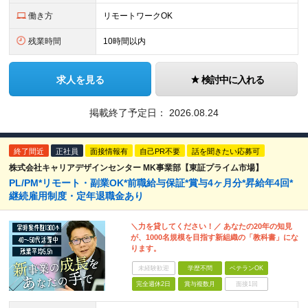
働き方
リモートワークOK
残業時間
10時間以内
求人を見る
検討中に入れる
掲載終了予定日：
2026.08.24
終了間近
正社員
面接情報有
自己PR不要
話を聞きたい応募可
株式会社キャリアデザインセンター MK事業部【東証プライム市場】
PL/PM*リモート・副業OK*前職給与保証*賞与4ヶ月分*昇給年4回*
継続雇用制度・定年退職金あり
＼力を貸してください！／ あなたの20年の知見
が、1000名規模を目指す新組織の「教科書」にな
ります。
未経験歓迎
学歴不問
ベテランOK
完全週休2日
賞与複数月
面接1回